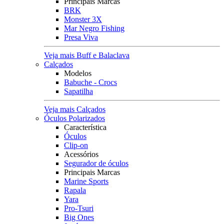
Principais Marcas
BRK
Monster 3X
Mar Negro Fishing
Presa Viva
Veja mais Buff e Balaclava
Calçados
Modelos
Babuche - Crocs
Sapatilha
Veja mais Calçados
Óculos Polarizados
Característica
Óculos
Clip-on
Acessórios
Segurador de óculos
Principais Marcas
Marine Sports
Rapala
Yara
Pro-Tsuri
Big Ones