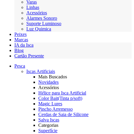
Varas
Linhas
Acessórios
Alarmes Sonoro
Suporte Luminoso
Luz Quimica
Peixes
Marcas
IA da Isca
Blog
Cartão Presente
Pesca
Iscas Artificiais
Mais Buscados
Novidades
Acessórios
Hélice para Isca Artificial
Color Bait(Tinta p/soft)
Magic Lures
Pincho Arremesso
Cerdas de Saia de Silicone
Salva Iscas
Categorias
Superfície