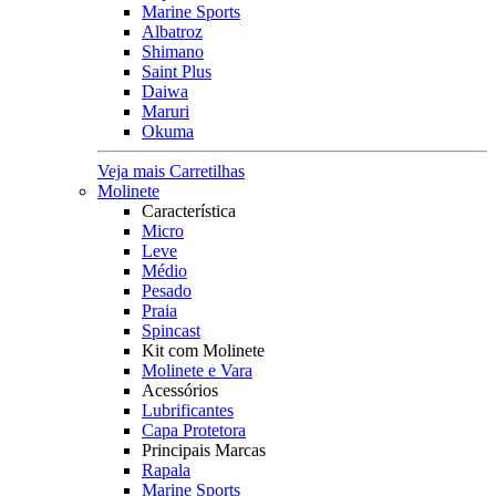
Marine Sports
Albatroz
Shimano
Saint Plus
Daiwa
Maruri
Okuma
Veja mais Carretilhas
Molinete
Característica
Micro
Leve
Médio
Pesado
Praia
Spincast
Kit com Molinete
Molinete e Vara
Acessórios
Lubrificantes
Capa Protetora
Principais Marcas
Rapala
Marine Sports