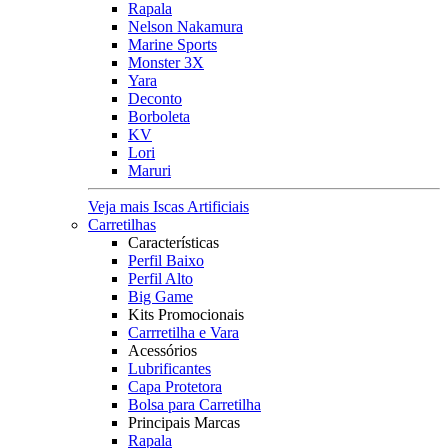
Rapala
Nelson Nakamura
Marine Sports
Monster 3X
Yara
Deconto
Borboleta
KV
Lori
Maruri
Veja mais Iscas Artificiais
Carretilhas
Características
Perfil Baixo
Perfil Alto
Big Game
Kits Promocionais
Carrretilha e Vara
Acessórios
Lubrificantes
Capa Protetora
Bolsa para Carretilha
Principais Marcas
Rapala