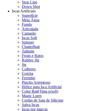
Stop Line
Down Shot
Iscas Artificiais
Superfície
Meia Água
Fundo
Articulada
Camarão
Iscas Soft
Spinner
ChatterBait
Tailspin
Frogs e Ratos
Rubber JIg
Jig
Colheres
Gotcha
Ferrinho
Pincho Arremesso
Hélice para Isca Artificial
Color Bait(Tinta p/soft)
Magic Lures
Cerdas de Saia de Silicone
Salva Iscas
Iscas por marcas