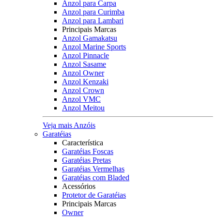
Anzol para Carpa
Anzol para Curimba
Anzol para Lambari
Principais Marcas
Anzol Gamakatsu
Anzol Marine Sports
Anzol Pinnacle
Anzol Sasame
Anzol Owner
Anzol Kenzaki
Anzol Crown
Anzol VMC
Anzol Meitou
Veja mais Anzóis
Garatéias
Característica
Garatéias Foscas
Garatéias Pretas
Garatéias Vermelhas
Garatéias com Bladed
Acessórios
Protetor de Garatéias
Principais Marcas
Owner