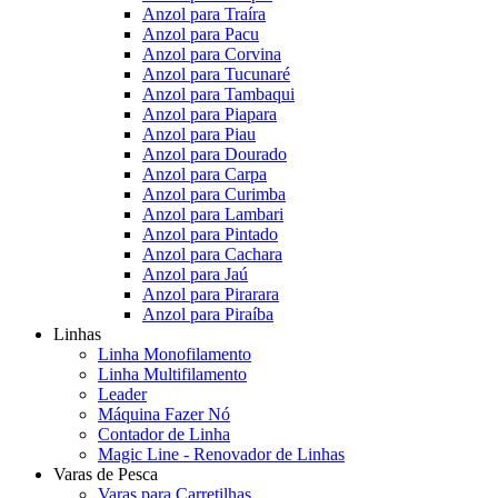
Anzol para Traíra
Anzol para Pacu
Anzol para Corvina
Anzol para Tucunaré
Anzol para Tambaqui
Anzol para Piapara
Anzol para Piau
Anzol para Dourado
Anzol para Carpa
Anzol para Curimba
Anzol para Lambari
Anzol para Pintado
Anzol para Cachara
Anzol para Jaú
Anzol para Pirarara
Anzol para Piraíba
Linhas
Linha Monofilamento
Linha Multifilamento
Leader
Máquina Fazer Nó
Contador de Linha
Magic Line - Renovador de Linhas
Varas de Pesca
Varas para Carretilhas