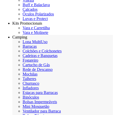
Viseira
Buff e Balaclava
Calçados
Óculos Polarizados
Luvas e Protect
Kits Promocionais
Vara e Carretilha
Vara e Molinete
Camping
Lona MultiUso
Barracas
Colchões e Colchonetes
Cadeiras e Banquetas
Fogareiro
Cartucho de Gás
Rede de Descanso
Mochilas
Talheres
Churrasco
Infladores
Estacas para Barracas
Binóculos
Bolsas Impermeáveis
Mini Mosquetão
Ventilador para Barraca