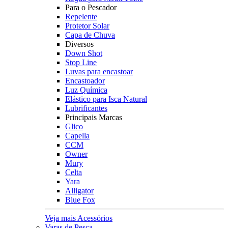
Para o Pescador
Repelente
Protetor Solar
Capa de Chuva
Diversos
Down Shot
Stop Line
Luvas para encastoar
Encastoador
Luz Química
Elástico para Isca Natural
Lubrificantes
Principais Marcas
Glico
Capella
CCM
Owner
Mury
Celta
Yara
Alligator
Blue Fox
Veja mais Acessórios
Varas de Pesca