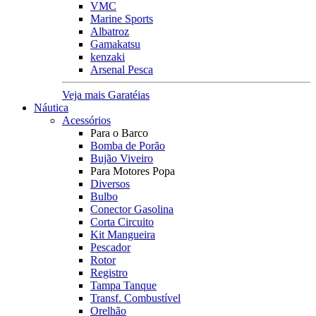
VMC
Marine Sports
Albatroz
Gamakatsu
kenzaki
Arsenal Pesca
Veja mais Garatéias
Náutica
Acessórios
Para o Barco
Bomba de Porão
Bujão Viveiro
Para Motores Popa
Diversos
Bulbo
Conector Gasolina
Corta Circuito
Kit Mangueira
Pescador
Rotor
Registro
Tampa Tanque
Transf. Combustível
Orelhão