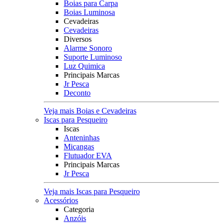
Boias para Carpa
Boias Luminosa
Cevadeiras
Cevadeiras
Diversos
Alarme Sonoro
Suporte Luminoso
Luz Quimica
Principais Marcas
Jr Pesca
Deconto
Veja mais Boias e Cevadeiras
Iscas para Pesqueiro
Iscas
Anteninhas
Miçangas
Flutuador EVA
Principais Marcas
Jr Pesca
Veja mais Iscas para Pesqueiro
Acessórios
Categoria
Anzóis