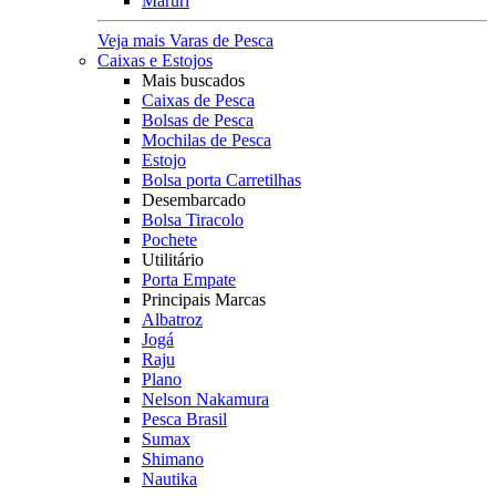
Maruri
Veja mais Varas de Pesca
Caixas e Estojos
Mais buscados
Caixas de Pesca
Bolsas de Pesca
Mochilas de Pesca
Estojo
Bolsa porta Carretilhas
Desembarcado
Bolsa Tiracolo
Pochete
Utilitário
Porta Empate
Principais Marcas
Albatroz
Jogá
Raju
Plano
Nelson Nakamura
Pesca Brasil
Sumax
Shimano
Nautika