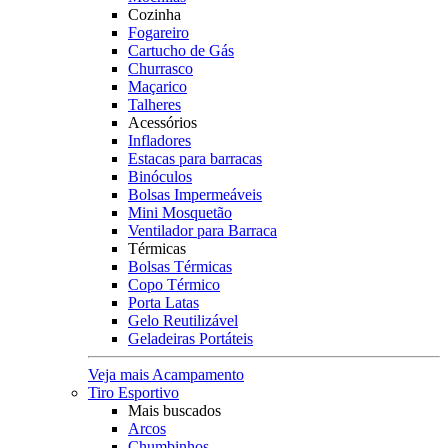
Cozinha
Fogareiro
Cartucho de Gás
Churrasco
Maçarico
Talheres
Acessórios
Infladores
Estacas para barracas
Binóculos
Bolsas Impermeáveis
Mini Mosquetão
Ventilador para Barraca
Térmicas
Bolsas Térmicas
Copo Térmico
Porta Latas
Gelo Reutilizável
Geladeiras Portáteis
Veja mais Acampamento
Tiro Esportivo
Mais buscados
Arcos
Chumbinhos