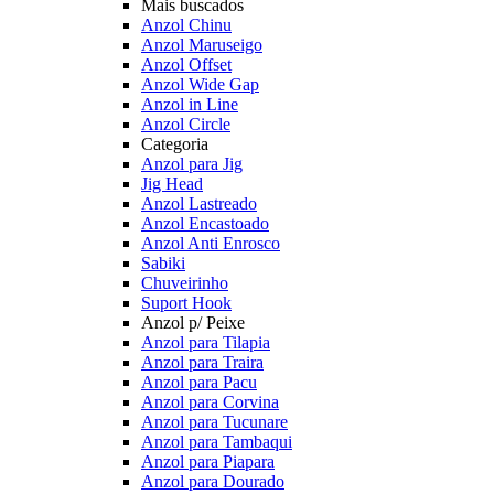
Mais buscados
Anzol Chinu
Anzol Maruseigo
Anzol Offset
Anzol Wide Gap
Anzol in Line
Anzol Circle
Categoria
Anzol para Jig
Jig Head
Anzol Lastreado
Anzol Encastoado
Anzol Anti Enrosco
Sabiki
Chuveirinho
Suport Hook
Anzol p/ Peixe
Anzol para Tilapia
Anzol para Traira
Anzol para Pacu
Anzol para Corvina
Anzol para Tucunare
Anzol para Tambaqui
Anzol para Piapara
Anzol para Dourado