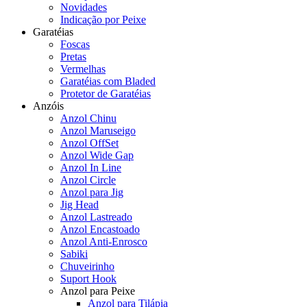
Novidades
Indicação por Peixe
Garatéias
Foscas
Pretas
Vermelhas
Garatéias com Bladed
Protetor de Garatéias
Anzóis
Anzol Chinu
Anzol Maruseigo
Anzol OffSet
Anzol Wide Gap
Anzol In Line
Anzol Circle
Anzol para Jig
Jig Head
Anzol Lastreado
Anzol Encastoado
Anzol Anti-Enrosco
Sabiki
Chuveirinho
Suport Hook
Anzol para Peixe
Anzol para Tilápia