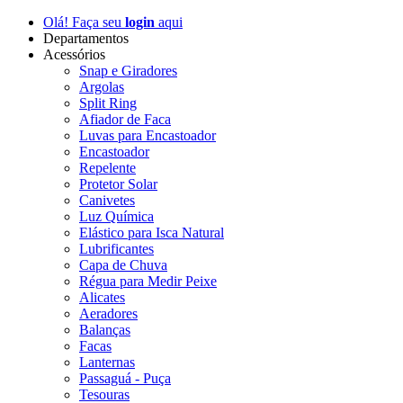
Olá! Faça seu
login
aqui
Departamentos
Acessórios
Snap e Giradores
Argolas
Split Ring
Afiador de Faca
Luvas para Encastoador
Encastoador
Repelente
Protetor Solar
Canivetes
Luz Química
Elástico para Isca Natural
Lubrificantes
Capa de Chuva
Régua para Medir Peixe
Alicates
Aeradores
Balanças
Facas
Lanternas
Passaguá - Puça
Tesouras