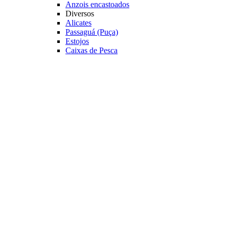
Anzois encastoados
Diversos
Alicates
Passaguá (Puça)
Estojos
Caixas de Pesca
Cadeiras e Banquetas
Veja mais Acessórios
Varas Pesqueiro
Categoria
Varas para Carretilhas
Varas para Molinetes
Acessórios
Suporte para Varas
Transporte
Tubo porta Varas
Organização
Expositores
Principais Marcas
Albatroz
Daiwa
Lumis
Marine Sports
Pesca Brasil