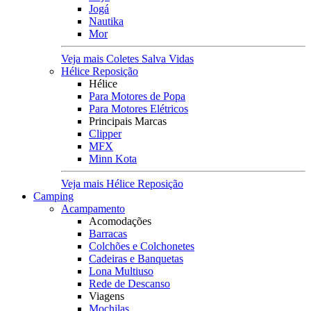
Jogá
Nautika
Mor
Veja mais Coletes Salva Vidas
Hélice Reposição
Hélice
Para Motores de Popa
Para Motores Elétricos
Principais Marcas
Clipper
MFX
Minn Kota
Veja mais Hélice Reposição
Camping
Acampamento
Acomodações
Barracas
Colchões e Colchonetes
Cadeiras e Banquetas
Lona Multiuso
Rede de Descanso
Viagens
Mochilas