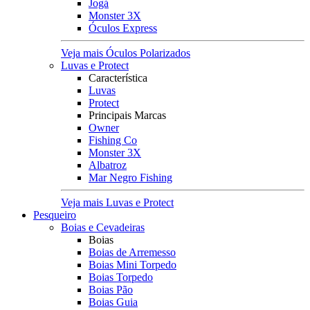
Jogá
Monster 3X
Óculos Express
Veja mais Óculos Polarizados
Luvas e Protect
Característica
Luvas
Protect
Principais Marcas
Owner
Fishing Co
Monster 3X
Albatroz
Mar Negro Fishing
Veja mais Luvas e Protect
Pesqueiro
Boias e Cevadeiras
Boias
Boias de Arremesso
Boias Mini Torpedo
Boias Torpedo
Boias Pão
Boias Guia