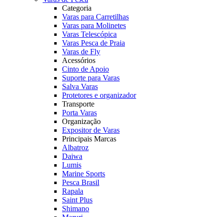
Categoria
Varas para Carretilhas
Varas para Molinetes
Varas Telescópica
Varas Pesca de Praia
Varas de Fly
Acessórios
Cinto de Apoio
Suporte para Varas
Salva Varas
Protetores e organizador
Transporte
Porta Varas
Organização
Expositor de Varas
Principais Marcas
Albatroz
Daiwa
Lumis
Marine Sports
Pesca Brasil
Rapala
Saint Plus
Shimano