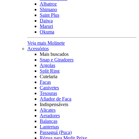
Albatroz
Shimano
Saint Plus
Daiwa
Maruri
Okuma
Veja mais Molinete
Acessórios
Mais buscados
Snap e Giradores
Argolas
Split Ring
Cutelaria
Facas
Canivetes
Tesouras
Afiador de Faca
Indispensáveis
Alicates
Aeradores
Balanças
Lanternas
Passaguá (Puça)
Régua para Medir Peixe