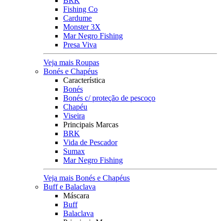
BRK
Fishing Co
Cardume
Monster 3X
Mar Negro Fishing
Presa Viva
Veja mais Roupas
Bonés e Chapéus
Característica
Bonés
Bonés c/ proteção de pescoço
Chapéu
Viseira
Principais Marcas
BRK
Vida de Pescador
Sumax
Mar Negro Fishing
Veja mais Bonés e Chapéus
Buff e Balaclava
Máscara
Buff
Balaclava