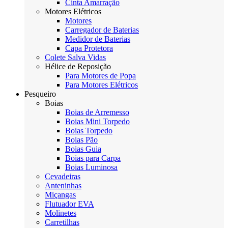
Cinta Amarração
Motores Elétricos
Motores
Carregador de Baterias
Medidor de Baterias
Capa Protetora
Colete Salva Vidas
Hélice de Reposição
Para Motores de Popa
Para Motores Elétricos
Pesqueiro
Boias
Boias de Arremesso
Boias Mini Torpedo
Boias Torpedo
Boias Pão
Boias Guia
Boias para Carpa
Boias Luminosa
Cevadeiras
Anteninhas
Miçangas
Flutuador EVA
Molinetes
Carretilhas