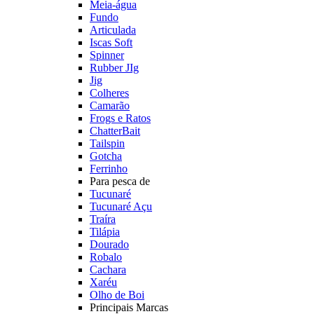
Meia-água
Fundo
Articulada
Iscas Soft
Spinner
Rubber JIg
Jig
Colheres
Camarão
Frogs e Ratos
ChatterBait
Tailspin
Gotcha
Ferrinho
Para pesca de
Tucunaré
Tucunaré Açu
Traíra
Tilápia
Dourado
Robalo
Cachara
Xaréu
Olho de Boi
Principais Marcas