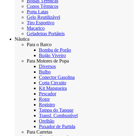
Bolsas Térmicas
Copos Térmicos
Porta Latas
Gelo Reutilizável
Tiro Esportivo
Maçarico
Geladeiras Portáteis
Náutica
Para o Barco
Bomba de Porão
Bujão Viveiro
Para Motores de Popa
Diversos
Bulbo
Conector Gasolina
Corta Circuito
Kit Mangueira
Pescador
Rotor
Registro
Tampa do Tanque
Transf. Combustível
Orelhão
Puxador de Partida
Para Carretas