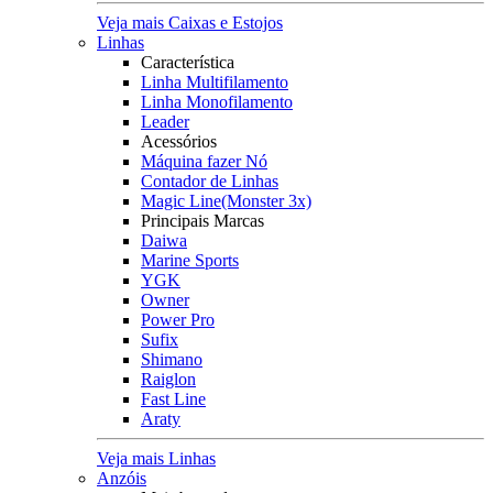
Veja mais Caixas e Estojos
Linhas
Característica
Linha Multifilamento
Linha Monofilamento
Leader
Acessórios
Máquina fazer Nó
Contador de Linhas
Magic Line(Monster 3x)
Principais Marcas
Daiwa
Marine Sports
YGK
Owner
Power Pro
Sufix
Shimano
Raiglon
Fast Line
Araty
Veja mais Linhas
Anzóis