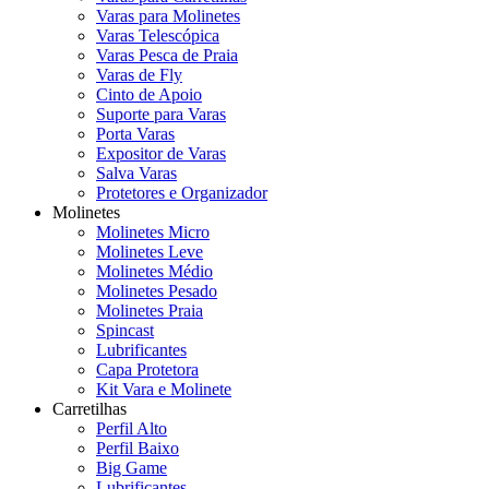
Varas para Molinetes
Varas Telescópica
Varas Pesca de Praia
Varas de Fly
Cinto de Apoio
Suporte para Varas
Porta Varas
Expositor de Varas
Salva Varas
Protetores e Organizador
Molinetes
Molinetes Micro
Molinetes Leve
Molinetes Médio
Molinetes Pesado
Molinetes Praia
Spincast
Lubrificantes
Capa Protetora
Kit Vara e Molinete
Carretilhas
Perfil Alto
Perfil Baixo
Big Game
Lubrificantes