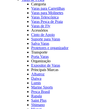
Categoria
Varas para Carretilhas
Varas para Molinetes
Varas Telescópica
Varas Pesca de Praia
Varas de Fly
Acessórios
Cinto de Apoio
Suporte para Varas
Salva Varas
Protetores e organizador
Transporte
Porta Varas
Organização
Expositor de Varas
Principais Marcas
Albatroz
Daiwa
Lumis
Marine Sports
Pesca Brasil
Rapala
Saint Plus
Shimano