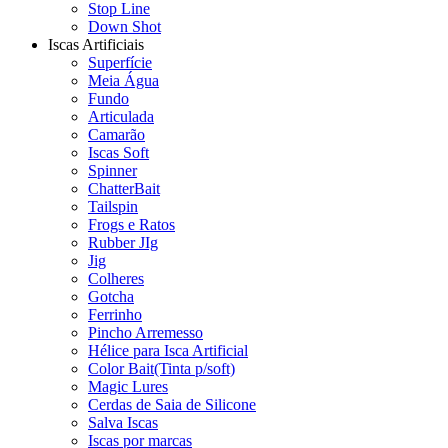
Stop Line
Down Shot
Iscas Artificiais
Superfície
Meia Água
Fundo
Articulada
Camarão
Iscas Soft
Spinner
ChatterBait
Tailspin
Frogs e Ratos
Rubber JIg
Jig
Colheres
Gotcha
Ferrinho
Pincho Arremesso
Hélice para Isca Artificial
Color Bait(Tinta p/soft)
Magic Lures
Cerdas de Saia de Silicone
Salva Iscas
Iscas por marcas