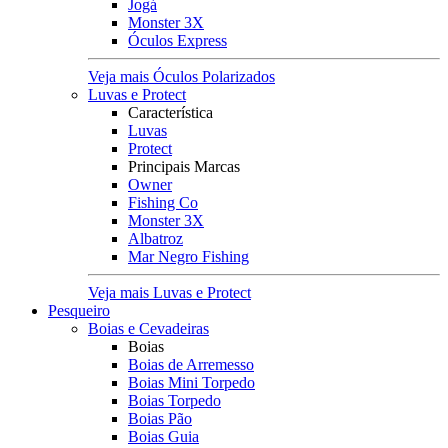
Jogá
Monster 3X
Óculos Express
Veja mais Óculos Polarizados
Luvas e Protect
Característica
Luvas
Protect
Principais Marcas
Owner
Fishing Co
Monster 3X
Albatroz
Mar Negro Fishing
Veja mais Luvas e Protect
Pesqueiro
Boias e Cevadeiras
Boias
Boias de Arremesso
Boias Mini Torpedo
Boias Torpedo
Boias Pão
Boias Guia