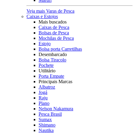
Maruri
Veja mais Varas de Pesca
Caixas e Estojos
Mais buscados
Caixas de Pesca
Bolsas de Pesca
Mochilas de Pesca
Estojo
Bolsa porta Carretilhas
Desembarcado
Bolsa Tiracolo
Pochete
Utilitário
Porta Empate
Principais Marcas
Albatroz
Jogá
Raju
Plano
Nelson Nakamura
Pesca Brasil
Sumax
Shimano
Nautika