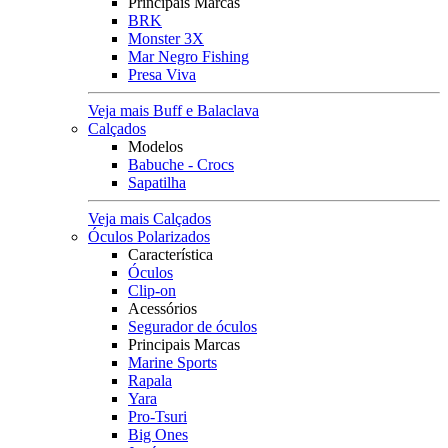
Principais Marcas
BRK
Monster 3X
Mar Negro Fishing
Presa Viva
Veja mais Buff e Balaclava
Calçados
Modelos
Babuche - Crocs
Sapatilha
Veja mais Calçados
Óculos Polarizados
Característica
Óculos
Clip-on
Acessórios
Segurador de óculos
Principais Marcas
Marine Sports
Rapala
Yara
Pro-Tsuri
Big Ones