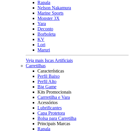
Rapala
Nelson Nakamura
Marine Sports
Monster 3X
Yara
Deconto
Borboleta
KV
Lori
Maruri
Veja mais Iscas Artificiais
Carretilhas
Características
Perfil Baixo
Perfil Alto
Big Game
Kits Promocionais
Carrretilha e Vara
Acessórios
Lubrificantes
Capa Protetora
Bolsa para Carretilha
Principais Marcas
Rapala