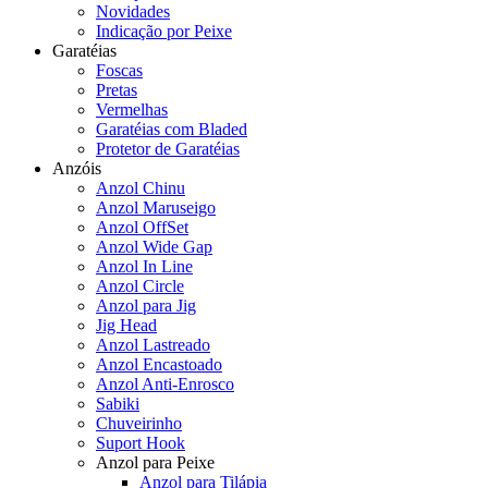
Novidades
Indicação por Peixe
Garatéias
Foscas
Pretas
Vermelhas
Garatéias com Bladed
Protetor de Garatéias
Anzóis
Anzol Chinu
Anzol Maruseigo
Anzol OffSet
Anzol Wide Gap
Anzol In Line
Anzol Circle
Anzol para Jig
Jig Head
Anzol Lastreado
Anzol Encastoado
Anzol Anti-Enrosco
Sabiki
Chuveirinho
Suport Hook
Anzol para Peixe
Anzol para Tilápia