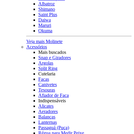
Albatroz
Shimano
Saint Plus
Daiwa
Maruri
Okuma
Veja mais Molinete
Acessórios
Mais buscados
Snap e Giradores
Argolas
Split Ring
Cutelaria
Facas
Canivetes
Tesouras
Afiador de Faca
Indispensáveis
Alicates
Aeradores
Balanças
Lanternas
Passaguá (Puça)
Régua para Medir Peixe