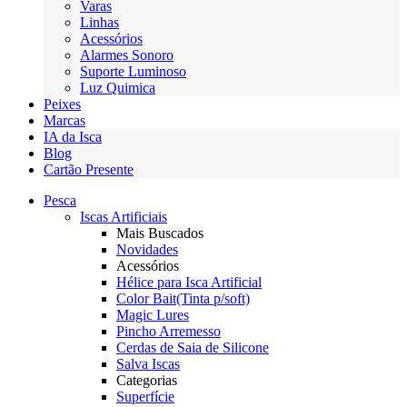
Varas
Linhas
Acessórios
Alarmes Sonoro
Suporte Luminoso
Luz Quimica
Peixes
Marcas
IA da Isca
Blog
Cartão Presente
Pesca
Iscas Artificiais
Mais Buscados
Novidades
Acessórios
Hélice para Isca Artificial
Color Bait(Tinta p/soft)
Magic Lures
Pincho Arremesso
Cerdas de Saia de Silicone
Salva Iscas
Categorias
Superfície