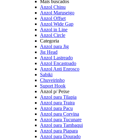
Mais buscados
Anzol Chinu
Anzol Maruseigo
Anzol Offset
Anzol Wide Gap
Anzol in Line
Anzol Circle
Categoria
Anzol para Jig
Jig Head
Anzol Lastreado
Anzol Encastoado
Anzol Anti Enrosco
Sabiki
Chuveirinho
Suport Hook
Anzol p/ Peixe
Anzol para Tilapia
Anzol para Traira
Anzol para Pacu
Anzol para Corvina
Anzol para Tucunare
Anzol para Tambaqui
Anzol para Piapara
Anzol para Dourado