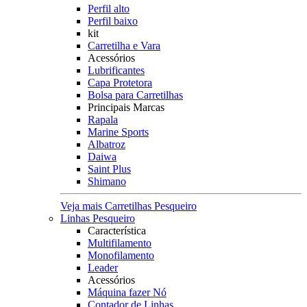
Perfil alto
Perfil baixo
kit
Carretilha e Vara
Acessórios
Lubrificantes
Capa Protetora
Bolsa para Carretilhas
Principais Marcas
Rapala
Marine Sports
Albatroz
Daiwa
Saint Plus
Shimano
Veja mais Carretilhas Pesqueiro
Linhas Pesqueiro
Característica
Multifilamento
Monofilamento
Leader
Acessórios
Máquina fazer Nó
Contador de Linhas