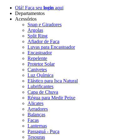
Olá! Faça seu
login
aqui
Departamentos
Acessórios
Snap e Giradores
Argolas
Split Ring
Afiador de Faca
Luvas para Encastoador
Encastoador
Repelente
Protetor Solar
Canivetes
Luz Química
Elástico para Isca Natural
Lubrificantes
Capa de Chuva
Régua para Medir Peixe
Alicates
Aeradores
Balanças
Facas
Lanternas
Passaguá - Puça
Tesouras