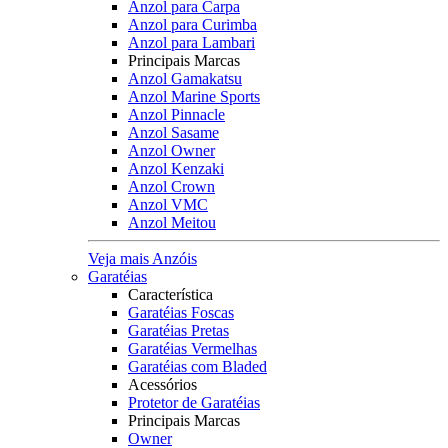
Anzol para Carpa
Anzol para Curimba
Anzol para Lambari
Principais Marcas
Anzol Gamakatsu
Anzol Marine Sports
Anzol Pinnacle
Anzol Sasame
Anzol Owner
Anzol Kenzaki
Anzol Crown
Anzol VMC
Anzol Meitou
Veja mais Anzóis
Garatéias
Característica
Garatéias Foscas
Garatéias Pretas
Garatéias Vermelhas
Garatéias com Bladed
Acessórios
Protetor de Garatéias
Principais Marcas
Owner