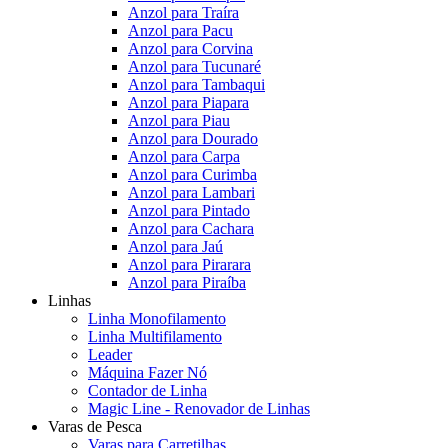
Anzol para Traíra
Anzol para Pacu
Anzol para Corvina
Anzol para Tucunaré
Anzol para Tambaqui
Anzol para Piapara
Anzol para Piau
Anzol para Dourado
Anzol para Carpa
Anzol para Curimba
Anzol para Lambari
Anzol para Pintado
Anzol para Cachara
Anzol para Jaú
Anzol para Pirarara
Anzol para Piraíba
Linhas
Linha Monofilamento
Linha Multifilamento
Leader
Máquina Fazer Nó
Contador de Linha
Magic Line - Renovador de Linhas
Varas de Pesca
Varas para Carretilhas