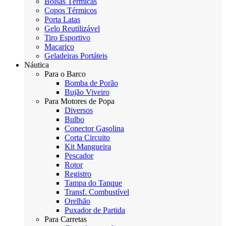
Bolsas Térmicas
Copos Térmicos
Porta Latas
Gelo Reutilizável
Tiro Esportivo
Maçarico
Geladeiras Portáteis
Náutica
Para o Barco
Bomba de Porão
Bujão Viveiro
Para Motores de Popa
Diversos
Bulbo
Conector Gasolina
Corta Circuito
Kit Mangueira
Pescador
Rotor
Registro
Tampa do Tanque
Transf. Combustível
Orelhão
Puxador de Partida
Para Carretas