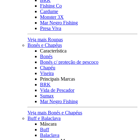
BRK
Fishing Co
Cardume
Monster 3X
Mar Negro Fishing
Presa Viva
Veja mais Roupas
Bonés e Chapéus
Característica
Bonés
Bonés c/ proteção de pescoço
Chapéu
Viseira
Principais Marcas
BRK
Vida de Pescador
Sumax
Mar Negro Fishing
Veja mais Bonés e Chapéus
Buff e Balaclava
Máscara
Buff
Balaclava