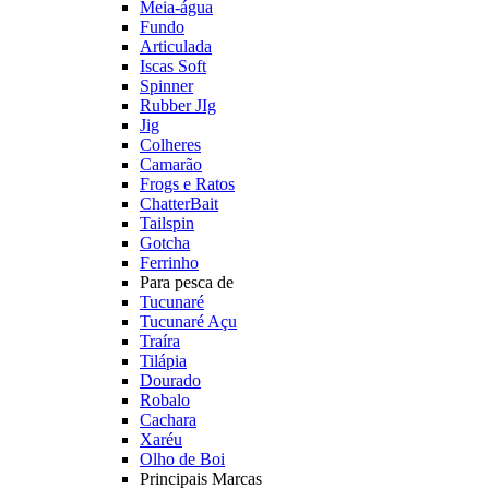
Meia-água
Fundo
Articulada
Iscas Soft
Spinner
Rubber JIg
Jig
Colheres
Camarão
Frogs e Ratos
ChatterBait
Tailspin
Gotcha
Ferrinho
Para pesca de
Tucunaré
Tucunaré Açu
Traíra
Tilápia
Dourado
Robalo
Cachara
Xaréu
Olho de Boi
Principais Marcas