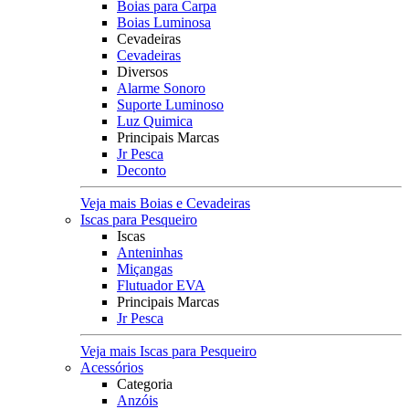
Boias para Carpa
Boias Luminosa
Cevadeiras
Cevadeiras
Diversos
Alarme Sonoro
Suporte Luminoso
Luz Quimica
Principais Marcas
Jr Pesca
Deconto
Veja mais Boias e Cevadeiras
Iscas para Pesqueiro
Iscas
Anteninhas
Miçangas
Flutuador EVA
Principais Marcas
Jr Pesca
Veja mais Iscas para Pesqueiro
Acessórios
Categoria
Anzóis