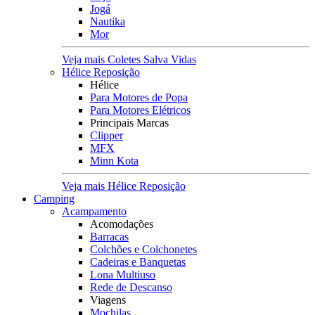
Jogá
Nautika
Mor
Veja mais Coletes Salva Vidas
Hélice Reposição
Hélice
Para Motores de Popa
Para Motores Elétricos
Principais Marcas
Clipper
MFX
Minn Kota
Veja mais Hélice Reposição
Camping
Acampamento
Acomodações
Barracas
Colchões e Colchonetes
Cadeiras e Banquetas
Lona Multiuso
Rede de Descanso
Viagens
Mochilas