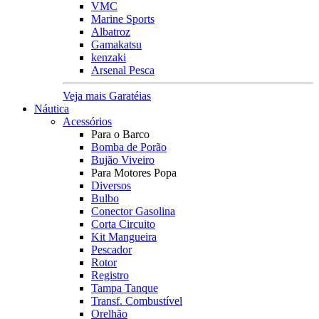
VMC
Marine Sports
Albatroz
Gamakatsu
kenzaki
Arsenal Pesca
Veja mais Garatéias
Náutica
Acessórios
Para o Barco
Bomba de Porão
Bujão Viveiro
Para Motores Popa
Diversos
Bulbo
Conector Gasolina
Corta Circuito
Kit Mangueira
Pescador
Rotor
Registro
Tampa Tanque
Transf. Combustível
Orelhão