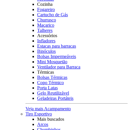
Cozinha
Fogareiro
Cartucho de Gás
Churrasco
Maçarico
Talheres
Acessórios
Infladores
Estacas para barracas
Binóculos
Bolsas Impermeáveis
Mini Mosquetão
Ventilador para Barraca
Térmicas
Bolsas Térmicas
Copo Térmico
Porta Latas
Gelo Reutilizável
Geladeiras Portáteis
Veja mais Acampamento
Tiro Esportivo
Mais buscados
Arcos
Chumbinhos