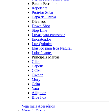
Para o Pescador
Repelente
Protetor Solar
Capa de Chuva
Diversos
Down Shot
Stop Line
Luvas para encastoar
Encastoador
Luz Química
Elástico para Isca Natural
Lubrificantes
Principais Marcas
Glico
Capella
CCM
Owner
Mury
Celta
Yara
Alligator
Blue Fox
Veja mais Acessórios
Varas de Pesca