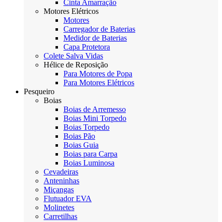
Cinta Amarração
Motores Elétricos
Motores
Carregador de Baterias
Medidor de Baterias
Capa Protetora
Colete Salva Vidas
Hélice de Reposição
Para Motores de Popa
Para Motores Elétricos
Pesqueiro
Boias
Boias de Arremesso
Boias Mini Torpedo
Boias Torpedo
Boias Pão
Boias Guia
Boias para Carpa
Boias Luminosa
Cevadeiras
Anteninhas
Miçangas
Flutuador EVA
Molinetes
Carretilhas