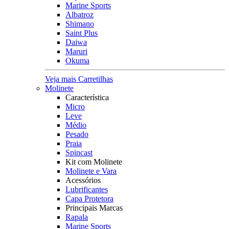
Marine Sports
Albatroz
Shimano
Saint Plus
Daiwa
Maruri
Okuma
Veja mais Carretilhas
Molinete
Característica
Micro
Leve
Médio
Pesado
Praia
Spincast
Kit com Molinete
Molinete e Vara
Acessórios
Lubrificantes
Capa Protetora
Principais Marcas
Rapala
Marine Sports