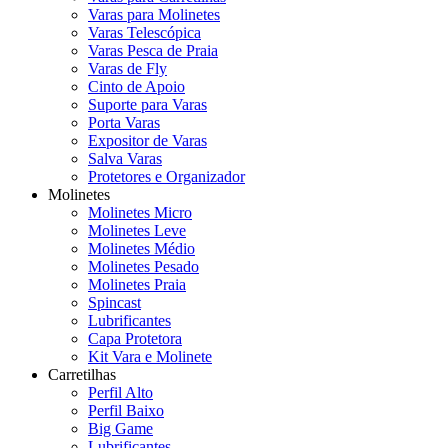
Varas para Molinetes
Varas Telescópica
Varas Pesca de Praia
Varas de Fly
Cinto de Apoio
Suporte para Varas
Porta Varas
Expositor de Varas
Salva Varas
Protetores e Organizador
Molinetes
Molinetes Micro
Molinetes Leve
Molinetes Médio
Molinetes Pesado
Molinetes Praia
Spincast
Lubrificantes
Capa Protetora
Kit Vara e Molinete
Carretilhas
Perfil Alto
Perfil Baixo
Big Game
Lubrificantes