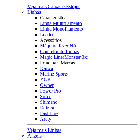
Veja mais Caixas e Estojos
Linhas
Característica
Linha Multifilamento
Linha Monofilamento
Leader
Acessórios
Máquina fazer Nó
Contador de Linhas
Magic Line(Monster 3x)
Principais Marcas
Daiwa
Marine Sports
YGK
Owner
Power Pro
Sufix
Shimano
Raiglon
Fast Line
Araty
Veja mais Linhas
Anzóis