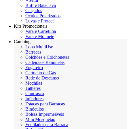
Viseira
Buff e Balaclava
Calçados
Óculos Polarizados
Luvas e Protect
Kits Promocionais
Vara e Carretilha
Vara e Molinete
Camping
Lona MultiUso
Barracas
Colchões e Colchonetes
Cadeiras e Banquetas
Fogareiro
Cartucho de Gás
Rede de Descanso
Mochilas
Talheres
Churrasco
Infladores
Estacas para Barracas
Binóculos
Bolsas Impermeáveis
Mini Mosquetão
Ventilador para Barraca