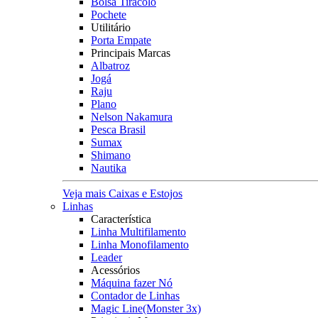
Bolsa Tiracolo
Pochete
Utilitário
Porta Empate
Principais Marcas
Albatroz
Jogá
Raju
Plano
Nelson Nakamura
Pesca Brasil
Sumax
Shimano
Nautika
Veja mais Caixas e Estojos
Linhas
Característica
Linha Multifilamento
Linha Monofilamento
Leader
Acessórios
Máquina fazer Nó
Contador de Linhas
Magic Line(Monster 3x)