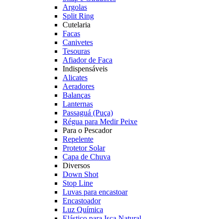
Argolas
Split Ring
Cutelaria
Facas
Canivetes
Tesouras
Afiador de Faca
Indispensáveis
Alicates
Aeradores
Balanças
Lanternas
Passaguá (Puça)
Régua para Medir Peixe
Para o Pescador
Repelente
Protetor Solar
Capa de Chuva
Diversos
Down Shot
Stop Line
Luvas para encastoar
Encastoador
Luz Química
Elástico para Isca Natural