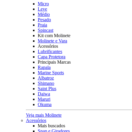
Micro
Leve
Médio
Pesado
Praia
Spincast
Kit com Molinete
Molinete e Vara
Acessórios
Lubrificantes
Capa Protetora
Principais Marcas
Rapala
Marine Sports
Albatroz
Shimano
Saint Plus
Daiwa
Maruri
Okuma
Veja mais Molinete
Acessórios
Mais buscados
Snap e Giradores