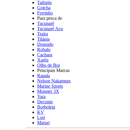
Tailspin
Gotcha
Ferrinho
Para pesca de
Tucunaré
Tucunaré Açu
Traíra
Tilápia
Dourado
Robalo
Cachara
Xaréu
Olho de Boi
Principais Marcas
Rapala
Nelson Nakamura
Marine Sports
Monster 3X
Yara
Deconto
Borboleta
KV
Lori
Maruri