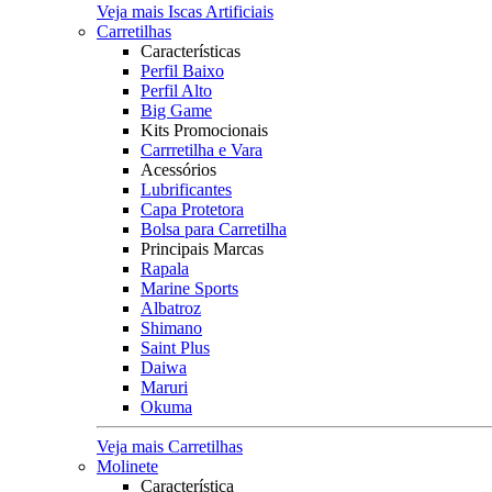
Veja mais Iscas Artificiais
Carretilhas
Características
Perfil Baixo
Perfil Alto
Big Game
Kits Promocionais
Carrretilha e Vara
Acessórios
Lubrificantes
Capa Protetora
Bolsa para Carretilha
Principais Marcas
Rapala
Marine Sports
Albatroz
Shimano
Saint Plus
Daiwa
Maruri
Okuma
Veja mais Carretilhas
Molinete
Característica