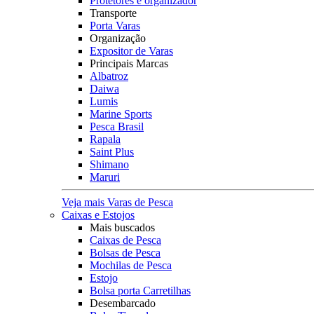
Protetores e organizador
Transporte
Porta Varas
Organização
Expositor de Varas
Principais Marcas
Albatroz
Daiwa
Lumis
Marine Sports
Pesca Brasil
Rapala
Saint Plus
Shimano
Maruri
Veja mais Varas de Pesca
Caixas e Estojos
Mais buscados
Caixas de Pesca
Bolsas de Pesca
Mochilas de Pesca
Estojo
Bolsa porta Carretilhas
Desembarcado