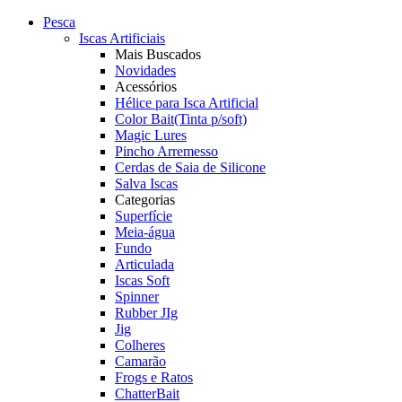
Pesca
Iscas Artificiais
Mais Buscados
Novidades
Acessórios
Hélice para Isca Artificial
Color Bait(Tinta p/soft)
Magic Lures
Pincho Arremesso
Cerdas de Saia de Silicone
Salva Iscas
Categorias
Superfície
Meia-água
Fundo
Articulada
Iscas Soft
Spinner
Rubber JIg
Jig
Colheres
Camarão
Frogs e Ratos
ChatterBait