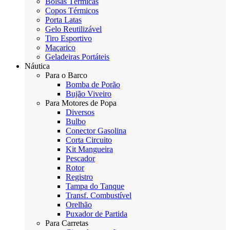
Bolsas Térmicas
Copos Térmicos
Porta Latas
Gelo Reutilizável
Tiro Esportivo
Maçarico
Geladeiras Portáteis
Náutica
Para o Barco
Bomba de Porão
Bujão Viveiro
Para Motores de Popa
Diversos
Bulbo
Conector Gasolina
Corta Circuito
Kit Mangueira
Pescador
Rotor
Registro
Tampa do Tanque
Transf. Combustível
Orelhão
Puxador de Partida
Para Carretas