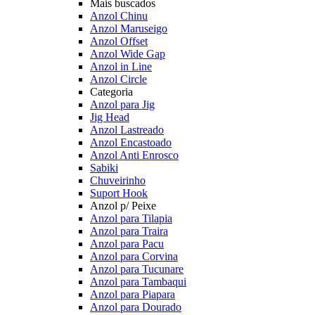
Mais buscados
Anzol Chinu
Anzol Maruseigo
Anzol Offset
Anzol Wide Gap
Anzol in Line
Anzol Circle
Categoria
Anzol para Jig
Jig Head
Anzol Lastreado
Anzol Encastoado
Anzol Anti Enrosco
Sabiki
Chuveirinho
Suport Hook
Anzol p/ Peixe
Anzol para Tilapia
Anzol para Traira
Anzol para Pacu
Anzol para Corvina
Anzol para Tucunare
Anzol para Tambaqui
Anzol para Piapara
Anzol para Dourado