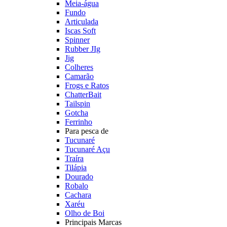
Meia-água
Fundo
Articulada
Iscas Soft
Spinner
Rubber JIg
Jig
Colheres
Camarão
Frogs e Ratos
ChatterBait
Tailspin
Gotcha
Ferrinho
Para pesca de
Tucunaré
Tucunaré Açu
Traíra
Tilápia
Dourado
Robalo
Cachara
Xaréu
Olho de Boi
Principais Marcas