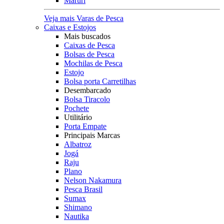
Maruri
Veja mais Varas de Pesca
Caixas e Estojos
Mais buscados
Caixas de Pesca
Bolsas de Pesca
Mochilas de Pesca
Estojo
Bolsa porta Carretilhas
Desembarcado
Bolsa Tiracolo
Pochete
Utilitário
Porta Empate
Principais Marcas
Albatroz
Jogá
Raju
Plano
Nelson Nakamura
Pesca Brasil
Sumax
Shimano
Nautika