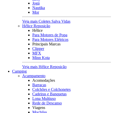
Jogá
Nautika
Mor
Veja mais Coletes Salva Vidas
Hélice Reposição
Hélice
Para Motores de Popa
Para Motores Elétricos
Principais Marcas
Clipper
MFX
Minn Kota
Veja mais Hélice Reposição
Camping
Acampamento
Acomodações
Barracas
Colchões e Colchonetes
Cadeiras e Banquetas
Lona Multiuso
Rede de Descanso
Viagens
Mochilas