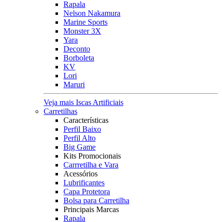
Rapala
Nelson Nakamura
Marine Sports
Monster 3X
Yara
Deconto
Borboleta
KV
Lori
Maruri
Veja mais Iscas Artificiais
Carretilhas
Características
Perfil Baixo
Perfil Alto
Big Game
Kits Promocionais
Carrretilha e Vara
Acessórios
Lubrificantes
Capa Protetora
Bolsa para Carretilha
Principais Marcas
Rapala