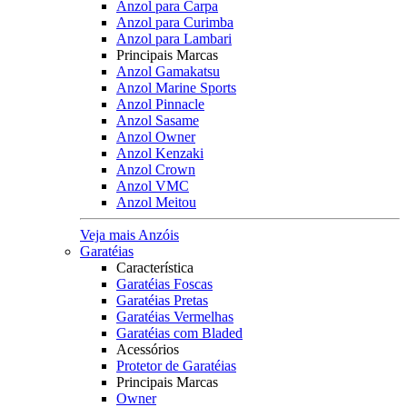
Anzol para Carpa
Anzol para Curimba
Anzol para Lambari
Principais Marcas
Anzol Gamakatsu
Anzol Marine Sports
Anzol Pinnacle
Anzol Sasame
Anzol Owner
Anzol Kenzaki
Anzol Crown
Anzol VMC
Anzol Meitou
Veja mais Anzóis
Garatéias
Característica
Garatéias Foscas
Garatéias Pretas
Garatéias Vermelhas
Garatéias com Bladed
Acessórios
Protetor de Garatéias
Principais Marcas
Owner