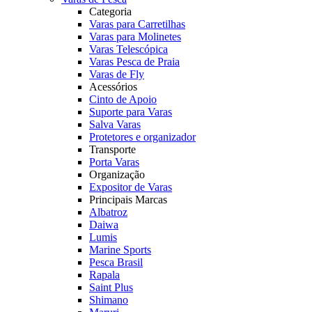
Categoria
Varas para Carretilhas
Varas para Molinetes
Varas Telescópica
Varas Pesca de Praia
Varas de Fly
Acessórios
Cinto de Apoio
Suporte para Varas
Salva Varas
Protetores e organizador
Transporte
Porta Varas
Organização
Expositor de Varas
Principais Marcas
Albatroz
Daiwa
Lumis
Marine Sports
Pesca Brasil
Rapala
Saint Plus
Shimano