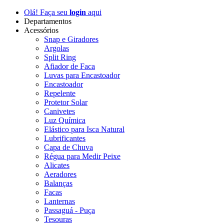
Olá! Faça seu
login
aqui
Departamentos
Acessórios
Snap e Giradores
Argolas
Split Ring
Afiador de Faca
Luvas para Encastoador
Encastoador
Repelente
Protetor Solar
Canivetes
Luz Química
Elástico para Isca Natural
Lubrificantes
Capa de Chuva
Régua para Medir Peixe
Alicates
Aeradores
Balanças
Facas
Lanternas
Passaguá - Puça
Tesouras