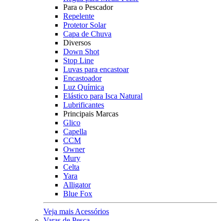
Para o Pescador
Repelente
Protetor Solar
Capa de Chuva
Diversos
Down Shot
Stop Line
Luvas para encastoar
Encastoador
Luz Química
Elástico para Isca Natural
Lubrificantes
Principais Marcas
Glico
Capella
CCM
Owner
Mury
Celta
Yara
Alligator
Blue Fox
Veja mais Acessórios
Varas de Pesca