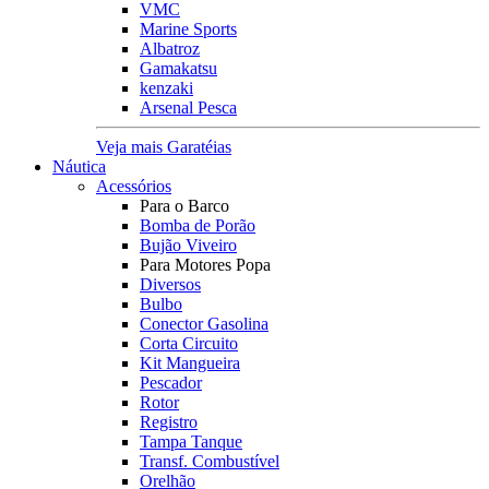
VMC
Marine Sports
Albatroz
Gamakatsu
kenzaki
Arsenal Pesca
Veja mais Garatéias
Náutica
Acessórios
Para o Barco
Bomba de Porão
Bujão Viveiro
Para Motores Popa
Diversos
Bulbo
Conector Gasolina
Corta Circuito
Kit Mangueira
Pescador
Rotor
Registro
Tampa Tanque
Transf. Combustível
Orelhão