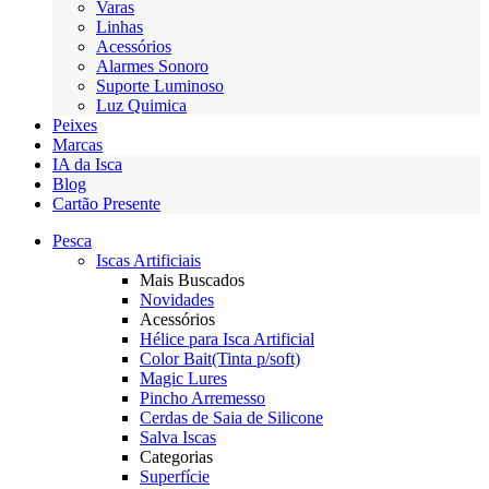
Varas
Linhas
Acessórios
Alarmes Sonoro
Suporte Luminoso
Luz Quimica
Peixes
Marcas
IA da Isca
Blog
Cartão Presente
Pesca
Iscas Artificiais
Mais Buscados
Novidades
Acessórios
Hélice para Isca Artificial
Color Bait(Tinta p/soft)
Magic Lures
Pincho Arremesso
Cerdas de Saia de Silicone
Salva Iscas
Categorias
Superfície