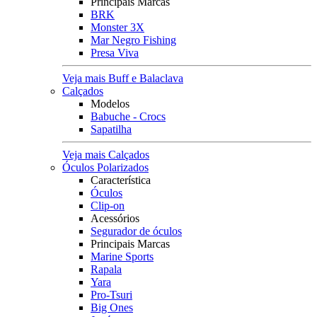
Principais Marcas
BRK
Monster 3X
Mar Negro Fishing
Presa Viva
Veja mais Buff e Balaclava
Calçados
Modelos
Babuche - Crocs
Sapatilha
Veja mais Calçados
Óculos Polarizados
Característica
Óculos
Clip-on
Acessórios
Segurador de óculos
Principais Marcas
Marine Sports
Rapala
Yara
Pro-Tsuri
Big Ones