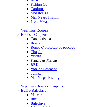
BRK
Fishing Co
Cardume
Monster 3X
Mar Negro Fishing
Presa Viva
Veja mais Roupas
Bonés e Chapéus
Característica
Bonés
Bonés c/ proteção de pescoço
Chapéu
Viseira
Principais Marcas
BRK
Vida de Pescador
Sumax
Mar Negro Fishing
Veja mais Bonés e Chapéus
Buff e Balaclava
Máscara
Buff
Balaclava