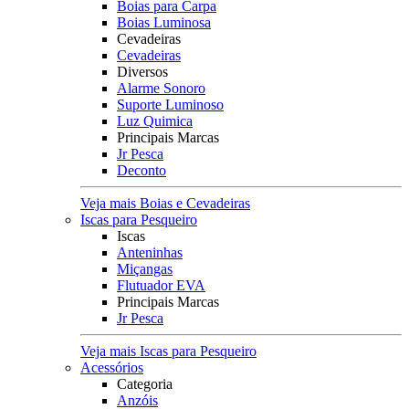
Boias para Carpa
Boias Luminosa
Cevadeiras
Cevadeiras
Diversos
Alarme Sonoro
Suporte Luminoso
Luz Quimica
Principais Marcas
Jr Pesca
Deconto
Veja mais Boias e Cevadeiras
Iscas para Pesqueiro
Iscas
Anteninhas
Miçangas
Flutuador EVA
Principais Marcas
Jr Pesca
Veja mais Iscas para Pesqueiro
Acessórios
Categoria
Anzóis