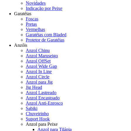
Novidades
Indicação por Peixe
Garatéias
Foscas
Pretas
Vermelhas
Garatéias com Bladed
Protetor de Garatéias
Anzóis
Anzol Chinu
Anzol Maruseigo
Anzol OffSet
Anzol Wide Gap
Anzol In Line
Anzol Circle
Anzol para Jig
Jig Head
Anzol Lastreado
Anzol Encastoado
Anzol Anti-Enrosco
Sabiki
Chuveirinho
Suport Hook
Anzol para Peixe
Anzol para Tilápia