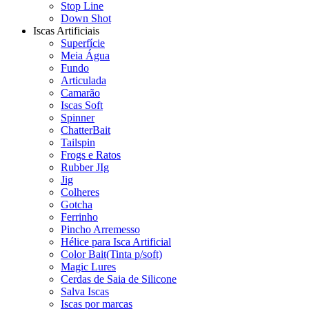
Stop Line
Down Shot
Iscas Artificiais
Superfície
Meia Água
Fundo
Articulada
Camarão
Iscas Soft
Spinner
ChatterBait
Tailspin
Frogs e Ratos
Rubber JIg
Jig
Colheres
Gotcha
Ferrinho
Pincho Arremesso
Hélice para Isca Artificial
Color Bait(Tinta p/soft)
Magic Lures
Cerdas de Saia de Silicone
Salva Iscas
Iscas por marcas