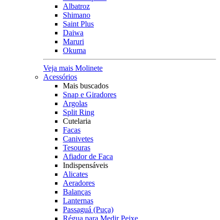
Albatroz
Shimano
Saint Plus
Daiwa
Maruri
Okuma
Veja mais Molinete
Acessórios
Mais buscados
Snap e Giradores
Argolas
Split Ring
Cutelaria
Facas
Canivetes
Tesouras
Afiador de Faca
Indispensáveis
Alicates
Aeradores
Balanças
Lanternas
Passaguá (Puça)
Régua para Medir Peixe