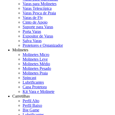
Varas para Molinetes
Varas Telescópica
Varas Pesca de Praia
Varas de Fly
Cinto de Apoio
Suporte para Varas
Porta Varas
Expositor de Varas
Salva Varas
Protetores e Organizador
Molinetes
Molinetes Micro
Molinetes Leve
Molinetes Médio
Molinetes Pesado
Molinetes Praia
Spincast
Lubrificantes
Capa Protetora
Kit Vara e Molinete
Carretilhas
Perfil Alto
Perfil Baixo
Big Game
Lubrificantes