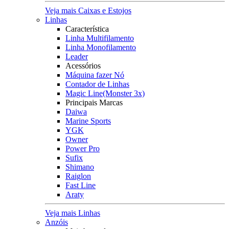
Veja mais Caixas e Estojos
Linhas
Característica
Linha Multifilamento
Linha Monofilamento
Leader
Acessórios
Máquina fazer Nó
Contador de Linhas
Magic Line(Monster 3x)
Principais Marcas
Daiwa
Marine Sports
YGK
Owner
Power Pro
Sufix
Shimano
Raiglon
Fast Line
Araty
Veja mais Linhas
Anzóis