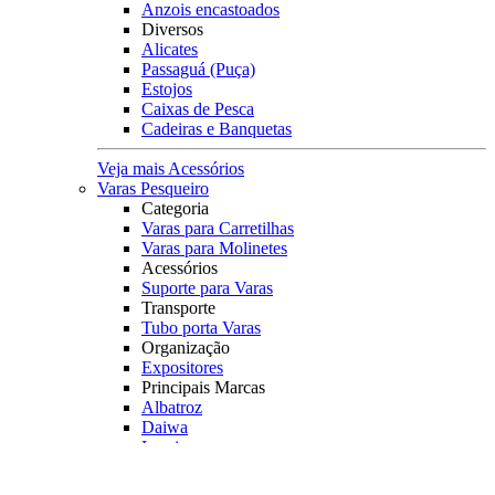
Anzois encastoados
Diversos
Alicates
Passaguá (Puça)
Estojos
Caixas de Pesca
Cadeiras e Banquetas
Veja mais Acessórios
Varas Pesqueiro
Categoria
Varas para Carretilhas
Varas para Molinetes
Acessórios
Suporte para Varas
Transporte
Tubo porta Varas
Organização
Expositores
Principais Marcas
Albatroz
Daiwa
Lumis
Marine Sports
Pesca Brasil