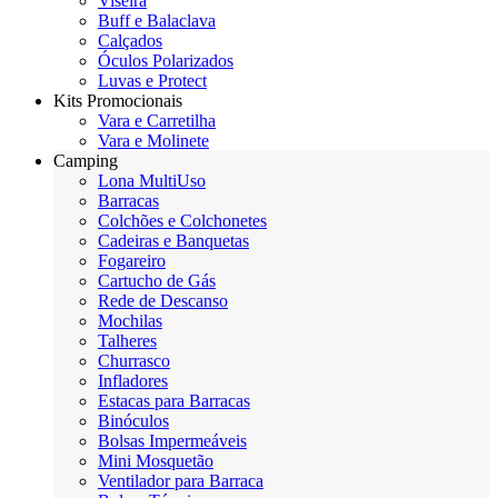
Viseira
Buff e Balaclava
Calçados
Óculos Polarizados
Luvas e Protect
Kits Promocionais
Vara e Carretilha
Vara e Molinete
Camping
Lona MultiUso
Barracas
Colchões e Colchonetes
Cadeiras e Banquetas
Fogareiro
Cartucho de Gás
Rede de Descanso
Mochilas
Talheres
Churrasco
Infladores
Estacas para Barracas
Binóculos
Bolsas Impermeáveis
Mini Mosquetão
Ventilador para Barraca