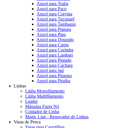
Anzol para Traíra
Anzol para Pacu
Anzol para Corvina
Anzol para Tucunaré
Anzol para Tambaqui
Anzol para Piapara
Anzol para Piau
Anzol para Dourado
Anzol para Carpa
Anzol para Curimba
Anzol para Lambari
Anzol para Pintado
Anzol para Cachara
Anzol para Jaú
Anzol para Pirarara
Anzol para Piraíba
Linhas
Linha Monofilamento
Linha Multifilamento
Leader
Máquina Fazer Nó
Contador de Linha
Magic Line - Renovador de Linhas
Varas de Pesca
Varas para Carretilhas