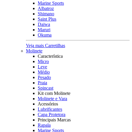
Marine Sports
Albatroz
Shimano
Saint Plus
Daiwa
Maruri
Okuma
Veja mais Carretilhas
Molinete
Característica
Micro
Leve
Médio
Pesado
Praia
Spincast
Kit com Molinete
Molinete e Vara
Acessórios
Lubrificantes
Capa Protetora
Principais Marcas
Rapala
Marine Sports