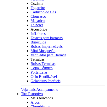
Cozinha
Fogareiro
Cartucho de Gás
Churrasco
Maçarico
Talheres
Acessórios
Infladores
Estacas para barracas
Binóculos
Bolsas Impermeáveis
Mini Mosquetão
Ventilador para Barraca
Térmicas
Bolsas Térmicas
Copo Térmico
Porta Latas
Gelo Reutilizável
Geladeiras Portáteis
Veja mais Acampamento
Tiro Esportivo
Mais buscados
Arcos
Chumbinhos