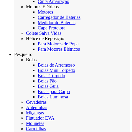
Cinta Amarração
Motores Elétricos
Motores
Carregador de Baterias
Medidor de Baterias
Capa Protetora
Colete Salva Vidas
Hélice de Reposição
Para Motores de Popa
Para Motores Elétricos
Pesqueiro
Boias
Boias de Arremesso
Boias Mini Torpedo
Boias Torpedo
Boias Pão
Boias Guia
Boias para Carpa
Boias Luminosa
Cevadeiras
Anteninhas
Miçangas
Flutuador EVA
Molinetes
Carretilhas