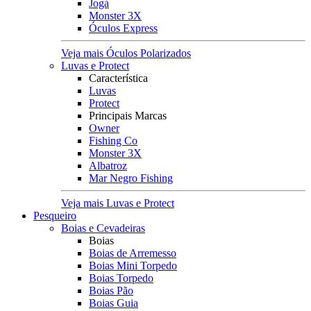
Jogá
Monster 3X
Óculos Express
Veja mais Óculos Polarizados
Luvas e Protect
Característica
Luvas
Protect
Principais Marcas
Owner
Fishing Co
Monster 3X
Albatroz
Mar Negro Fishing
Veja mais Luvas e Protect
Pesqueiro
Boias e Cevadeiras
Boias
Boias de Arremesso
Boias Mini Torpedo
Boias Torpedo
Boias Pão
Boias Guia