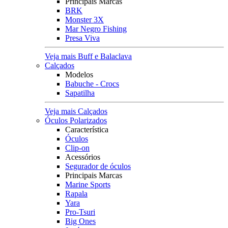
Principais Marcas
BRK
Monster 3X
Mar Negro Fishing
Presa Viva
Veja mais Buff e Balaclava
Calçados
Modelos
Babuche - Crocs
Sapatilha
Veja mais Calçados
Óculos Polarizados
Característica
Óculos
Clip-on
Acessórios
Segurador de óculos
Principais Marcas
Marine Sports
Rapala
Yara
Pro-Tsuri
Big Ones