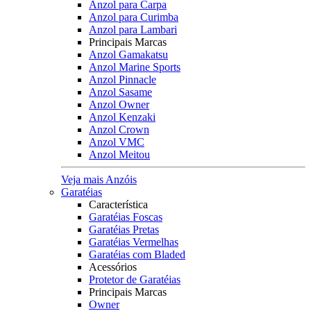
Anzol para Carpa
Anzol para Curimba
Anzol para Lambari
Principais Marcas
Anzol Gamakatsu
Anzol Marine Sports
Anzol Pinnacle
Anzol Sasame
Anzol Owner
Anzol Kenzaki
Anzol Crown
Anzol VMC
Anzol Meitou
Veja mais Anzóis
Garatéias
Característica
Garatéias Foscas
Garatéias Pretas
Garatéias Vermelhas
Garatéias com Bladed
Acessórios
Protetor de Garatéias
Principais Marcas
Owner