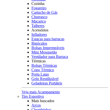
Cozinha
Fogareiro
Cartucho de Gás
Churrasco
Maçarico
Talheres
Acessórios
Infladores
Estacas para barracas
Binóculos
Bolsas Impermeáveis
Mini Mosquetão
Ventilador para Barraca
Térmicas
Bolsas Térmicas
Copo Térmico
Porta Latas
Gelo Reutilizável
Geladeiras Portáteis
Veja mais Acampamento
Tiro Esportivo
Mais buscados
Arcos
Chumbinhos