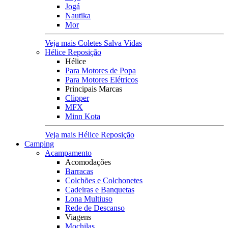
Jogá
Nautika
Mor
Veja mais Coletes Salva Vidas
Hélice Reposição
Hélice
Para Motores de Popa
Para Motores Elétricos
Principais Marcas
Clipper
MFX
Minn Kota
Veja mais Hélice Reposição
Camping
Acampamento
Acomodações
Barracas
Colchões e Colchonetes
Cadeiras e Banquetas
Lona Multiuso
Rede de Descanso
Viagens
Mochilas