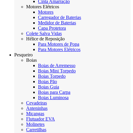
Cinta Amarração
Motores Elétricos
Motores
Carregador de Baterias
Medidor de Baterias
Capa Protetora
Colete Salva Vidas
Hélice de Reposição
Para Motores de Popa
Para Motores Elétricos
Pesqueiro
Boias
Boias de Arremesso
Boias Mini Torpedo
Boias Torpedo
Boias Pão
Boias Guia
Boias para Carpa
Boias Luminosa
Cevadeiras
Anteninhas
Miçangas
Flutuador EVA
Molinetes
Carretilhas