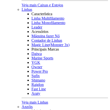
Veja mais Caixas e Estojos
Linhas
Característica
Linha Multifilamento
Linha Monofilamento
Leader
Acessórios
Máquina fazer Nó
Contador de Linhas
Magic Line(Monster 3x)
Principais Marcas
Daiwa
Marine Sports
YGK
Owner
Power Pro
Sufix
Shimano
Raiglon
Fast Line
Araty
Veja mais Linhas
Anzóis