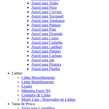
Anzol para Traíra
Anzol para Pacu
Anzol para Corvina
Anzol para Tucunaré
Anzol para Tambaqui
Anzol para Piapara
Anzol para Piau
Anzol para Dourado
Anzol para Carpa
Anzol para Curimba
Anzol para Lambari
Anzol para Pintado
Anzol para Cachara
Anzol para Jaú
Anzol para Pirarara
Anzol para Piraíba
Linhas
Linha Monofilamento
Linha Multifilamento
Leader
Máquina Fazer Nó
Contador de Linha
Magic Line - Renovador de Linhas
Varas de Pesca
Varas para Carretilhas