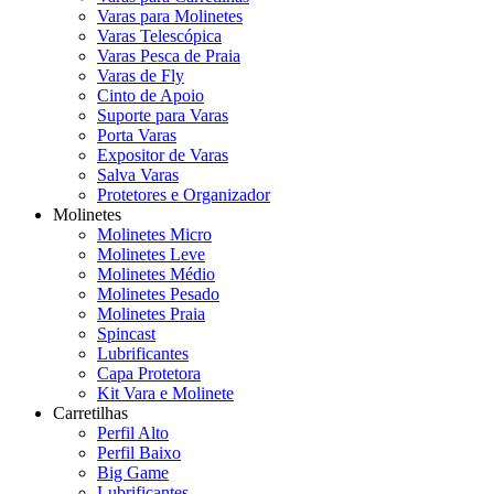
Varas para Molinetes
Varas Telescópica
Varas Pesca de Praia
Varas de Fly
Cinto de Apoio
Suporte para Varas
Porta Varas
Expositor de Varas
Salva Varas
Protetores e Organizador
Molinetes
Molinetes Micro
Molinetes Leve
Molinetes Médio
Molinetes Pesado
Molinetes Praia
Spincast
Lubrificantes
Capa Protetora
Kit Vara e Molinete
Carretilhas
Perfil Alto
Perfil Baixo
Big Game
Lubrificantes