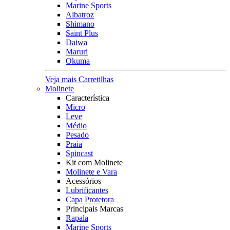
Marine Sports
Albatroz
Shimano
Saint Plus
Daiwa
Maruri
Okuma
Veja mais Carretilhas
Molinete
Característica
Micro
Leve
Médio
Pesado
Praia
Spincast
Kit com Molinete
Molinete e Vara
Acessórios
Lubrificantes
Capa Protetora
Principais Marcas
Rapala
Marine Sports