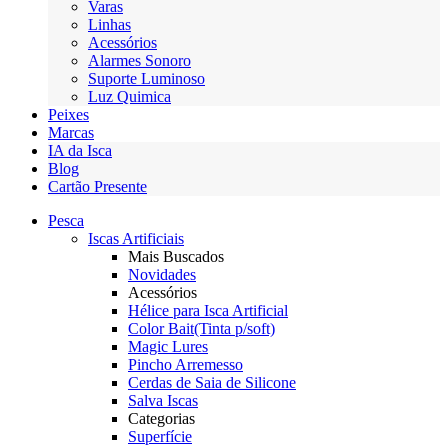
Varas
Linhas
Acessórios
Alarmes Sonoro
Suporte Luminoso
Luz Quimica
Peixes
Marcas
IA da Isca
Blog
Cartão Presente
Pesca
Iscas Artificiais
Mais Buscados
Novidades
Acessórios
Hélice para Isca Artificial
Color Bait(Tinta p/soft)
Magic Lures
Pincho Arremesso
Cerdas de Saia de Silicone
Salva Iscas
Categorias
Superfície