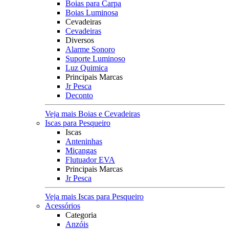
Boias para Carpa
Boias Luminosa
Cevadeiras
Cevadeiras
Diversos
Alarme Sonoro
Suporte Luminoso
Luz Quimica
Principais Marcas
Jr Pesca
Deconto
Veja mais Boias e Cevadeiras
Iscas para Pesqueiro
Iscas
Anteninhas
Miçangas
Flutuador EVA
Principais Marcas
Jr Pesca
Veja mais Iscas para Pesqueiro
Acessórios
Categoria
Anzóis