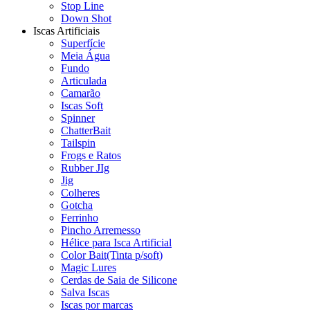
Stop Line
Down Shot
Iscas Artificiais
Superfície
Meia Água
Fundo
Articulada
Camarão
Iscas Soft
Spinner
ChatterBait
Tailspin
Frogs e Ratos
Rubber JIg
Jig
Colheres
Gotcha
Ferrinho
Pincho Arremesso
Hélice para Isca Artificial
Color Bait(Tinta p/soft)
Magic Lures
Cerdas de Saia de Silicone
Salva Iscas
Iscas por marcas