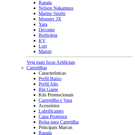
Rapala
Nelson Nakamura
Marine Sports
Monster 3X
Yara
Deconto
Borboleta
KV
Lori
Maruri
Veja mais Iscas Artificiais
Carretilhas
Características
Perfil Baixo
Perfil Alto
Big Game
Kits Promocionais
Carrretilha e Vara
Acessórios
Lubrificantes
Capa Protetora
Bolsa para Carretilha
Principais Marcas
Rapala