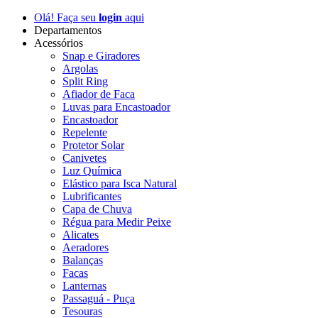
Olá! Faça seu
login
aqui
Departamentos
Acessórios
Snap e Giradores
Argolas
Split Ring
Afiador de Faca
Luvas para Encastoador
Encastoador
Repelente
Protetor Solar
Canivetes
Luz Química
Elástico para Isca Natural
Lubrificantes
Capa de Chuva
Régua para Medir Peixe
Alicates
Aeradores
Balanças
Facas
Lanternas
Passaguá - Puça
Tesouras