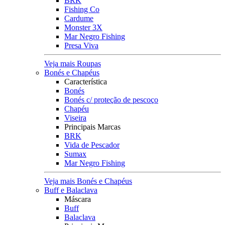
BRK
Fishing Co
Cardume
Monster 3X
Mar Negro Fishing
Presa Viva
Veja mais Roupas
Bonés e Chapéus
Característica
Bonés
Bonés c/ proteção de pescoço
Chapéu
Viseira
Principais Marcas
BRK
Vida de Pescador
Sumax
Mar Negro Fishing
Veja mais Bonés e Chapéus
Buff e Balaclava
Máscara
Buff
Balaclava