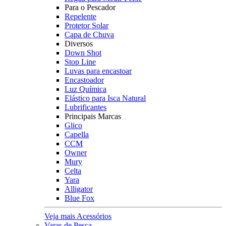
Para o Pescador
Repelente
Protetor Solar
Capa de Chuva
Diversos
Down Shot
Stop Line
Luvas para encastoar
Encastoador
Luz Química
Elástico para Isca Natural
Lubrificantes
Principais Marcas
Glico
Capella
CCM
Owner
Mury
Celta
Yara
Alligator
Blue Fox
Veja mais Acessórios
Varas de Pesca