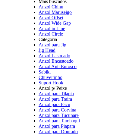
Mais buscados
Anzol Chinu
Anzol Maruseigo
Anzol Offset
Anzol Wide Gap
Anzol in Line
Anzol Circle
Categoria
Anzol para Jig
Jig Head
Anzol Lastreado
Anzol Encastoado
Anzol Anti Enrosco
Sabiki
Chuveirinho
Suport Hook
Anzol p/ Peixe
Anzol para Tilapia
Anzol para Traira
Anzol para Pacu
Anzol para Corvina
Anzol para Tucunare
Anzol para Tambaqui
Anzol para Piapara
Anzol para Dourado