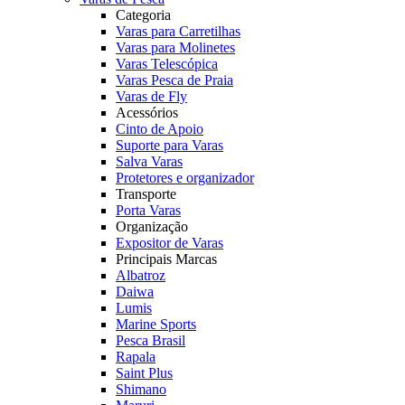
Categoria
Varas para Carretilhas
Varas para Molinetes
Varas Telescópica
Varas Pesca de Praia
Varas de Fly
Acessórios
Cinto de Apoio
Suporte para Varas
Salva Varas
Protetores e organizador
Transporte
Porta Varas
Organização
Expositor de Varas
Principais Marcas
Albatroz
Daiwa
Lumis
Marine Sports
Pesca Brasil
Rapala
Saint Plus
Shimano