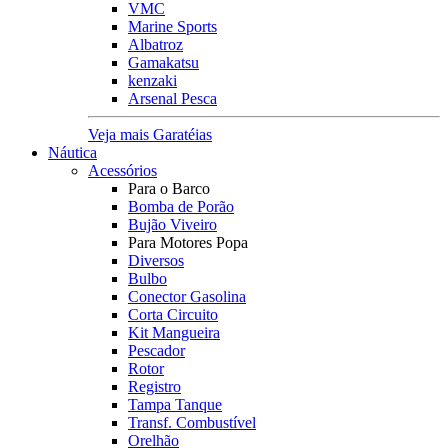
VMC
Marine Sports
Albatroz
Gamakatsu
kenzaki
Arsenal Pesca
Veja mais Garatéias
Náutica
Acessórios
Para o Barco
Bomba de Porão
Bujão Viveiro
Para Motores Popa
Diversos
Bulbo
Conector Gasolina
Corta Circuito
Kit Mangueira
Pescador
Rotor
Registro
Tampa Tanque
Transf. Combustível
Orelhão