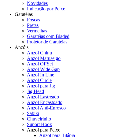
Novidades
Indicação por Peixe
Garatéias
Foscas
Pretas
Vermelhas
Garatéias com Bladed
Protetor de Garatéias
Anzóis
Anzol Chinu
Anzol Maruseigo
Anzol OffSet
Anzol Wide Gap
Anzol In Line
Anzol Circle
Anzol para Jig
Jig Head
Anzol Lastreado
Anzol Encastoado
Anzol Anti-Enrosco
Sabiki
Chuveirinho
Suport Hook
Anzol para Peixe
Anzol para Tilápia