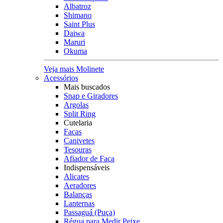
Albatroz
Shimano
Saint Plus
Daiwa
Maruri
Okuma
Veja mais Molinete
Acessórios
Mais buscados
Snap e Giradores
Argolas
Split Ring
Cutelaria
Facas
Canivetes
Tesouras
Afiador de Faca
Indispensáveis
Alicates
Aeradores
Balanças
Lanternas
Passaguá (Puça)
Régua para Medir Peixe