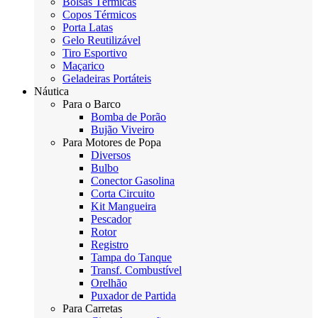
Bolsas Térmicas
Copos Térmicos
Porta Latas
Gelo Reutilizável
Tiro Esportivo
Maçarico
Geladeiras Portáteis
Náutica
Para o Barco
Bomba de Porão
Bujão Viveiro
Para Motores de Popa
Diversos
Bulbo
Conector Gasolina
Corta Circuito
Kit Mangueira
Pescador
Rotor
Registro
Tampa do Tanque
Transf. Combustível
Orelhão
Puxador de Partida
Para Carretas