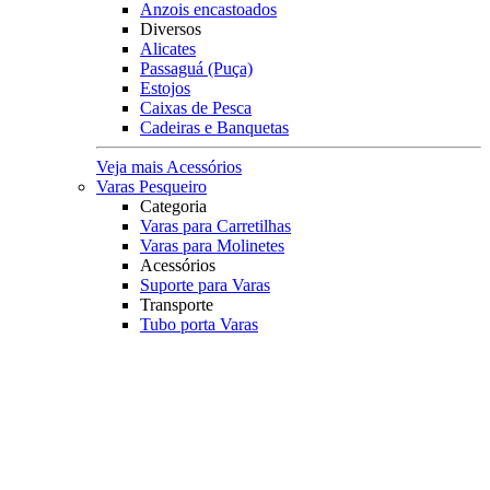
Anzois encastoados
Diversos
Alicates
Passaguá (Puça)
Estojos
Caixas de Pesca
Cadeiras e Banquetas
Veja mais Acessórios
Varas Pesqueiro
Categoria
Varas para Carretilhas
Varas para Molinetes
Acessórios
Suporte para Varas
Transporte
Tubo porta Varas
Organização
Expositores
Principais Marcas
Albatroz
Daiwa
Lumis
Marine Sports
Pesca Brasil