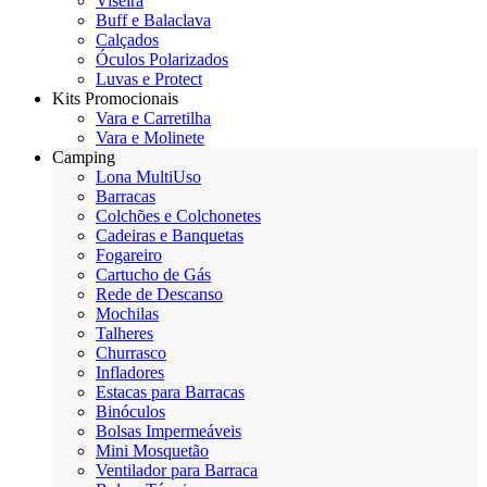
Viseira
Buff e Balaclava
Calçados
Óculos Polarizados
Luvas e Protect
Kits Promocionais
Vara e Carretilha
Vara e Molinete
Camping
Lona MultiUso
Barracas
Colchões e Colchonetes
Cadeiras e Banquetas
Fogareiro
Cartucho de Gás
Rede de Descanso
Mochilas
Talheres
Churrasco
Infladores
Estacas para Barracas
Binóculos
Bolsas Impermeáveis
Mini Mosquetão
Ventilador para Barraca