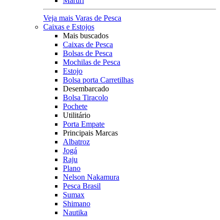
Maruri
Veja mais Varas de Pesca
Caixas e Estojos
Mais buscados
Caixas de Pesca
Bolsas de Pesca
Mochilas de Pesca
Estojo
Bolsa porta Carretilhas
Desembarcado
Bolsa Tiracolo
Pochete
Utilitário
Porta Empate
Principais Marcas
Albatroz
Jogá
Raju
Plano
Nelson Nakamura
Pesca Brasil
Sumax
Shimano
Nautika