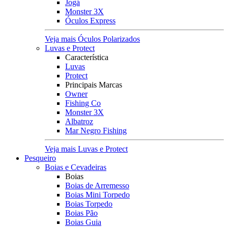
Jogá
Monster 3X
Óculos Express
Veja mais Óculos Polarizados
Luvas e Protect
Característica
Luvas
Protect
Principais Marcas
Owner
Fishing Co
Monster 3X
Albatroz
Mar Negro Fishing
Veja mais Luvas e Protect
Pesqueiro
Boias e Cevadeiras
Boias
Boias de Arremesso
Boias Mini Torpedo
Boias Torpedo
Boias Pão
Boias Guia