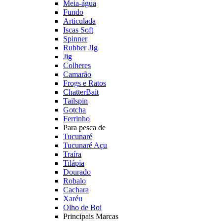
Meia-água
Fundo
Articulada
Iscas Soft
Spinner
Rubber JIg
Jig
Colheres
Camarão
Frogs e Ratos
ChatterBait
Tailspin
Gotcha
Ferrinho
Para pesca de
Tucunaré
Tucunaré Açu
Traíra
Tilápia
Dourado
Robalo
Cachara
Xaréu
Olho de Boi
Principais Marcas