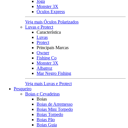
Jogá
Monster 3X
Óculos Express
Veja mais Óculos Polarizados
Luvas e Protect
Característica
Luvas
Protect
Principais Marcas
Owner
Fishing Co
Monster 3X
Albatroz
Mar Negro Fishing
Veja mais Luvas e Protect
Pesqueiro
Boias e Cevadeiras
Boias
Boias de Arremesso
Boias Mini Torpedo
Boias Torpedo
Boias Pão
Boias Guia