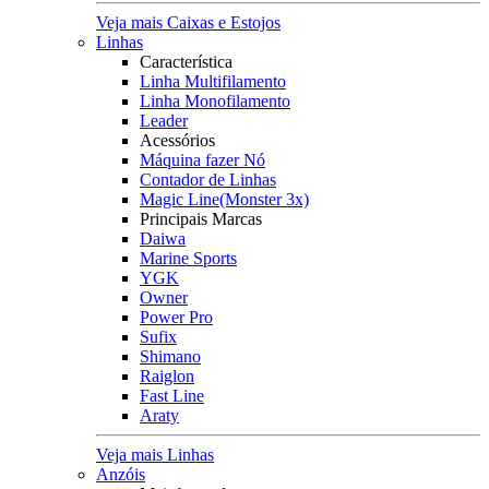
Veja mais Caixas e Estojos
Linhas
Característica
Linha Multifilamento
Linha Monofilamento
Leader
Acessórios
Máquina fazer Nó
Contador de Linhas
Magic Line(Monster 3x)
Principais Marcas
Daiwa
Marine Sports
YGK
Owner
Power Pro
Sufix
Shimano
Raiglon
Fast Line
Araty
Veja mais Linhas
Anzóis