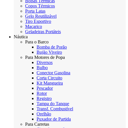
Bolsas Térmicas
Copos Térmicos
Porta Latas
Gelo Reutilizável
Tiro Esportivo
Maçarico
Geladeiras Portáteis
Náutica
Para o Barco
Bomba de Porão
Bujão Viveiro
Para Motores de Popa
Diversos
Bulbo
Conector Gasolina
Corta Circuito
Kit Mangueira
Pescador
Rotor
Registro
Tampa do Tanque
Transf. Combustível
Orelhão
Puxador de Partida
Para Carretas