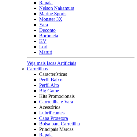
Rapala
Nelson Nakamura
Marine Sports
Monster 3X
Yara
Deconto
Borboleta
KV
Lori
Maruri
Veja mais Iscas Artificiais
Carretilhas
Características
Perfil Baixo
Perfil Alto
Big Game
Kits Promocionais
Carrretilha e Vara
Acessórios
Lubrificantes
Capa Protetora
Bolsa para Carretilha
Principais Marcas
Rapala