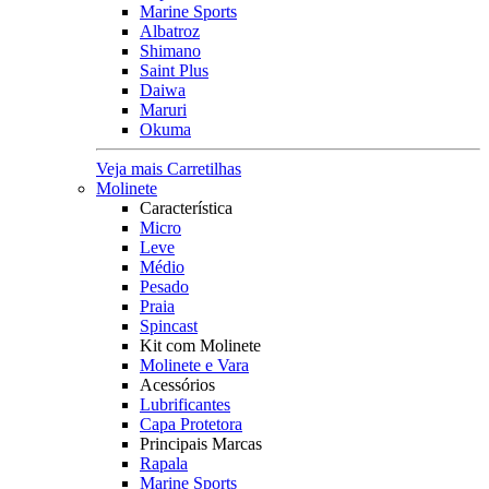
Marine Sports
Albatroz
Shimano
Saint Plus
Daiwa
Maruri
Okuma
Veja mais Carretilhas
Molinete
Característica
Micro
Leve
Médio
Pesado
Praia
Spincast
Kit com Molinete
Molinete e Vara
Acessórios
Lubrificantes
Capa Protetora
Principais Marcas
Rapala
Marine Sports