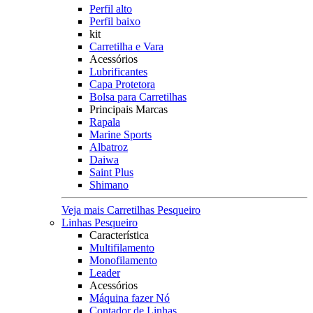
Perfil alto
Perfil baixo
kit
Carretilha e Vara
Acessórios
Lubrificantes
Capa Protetora
Bolsa para Carretilhas
Principais Marcas
Rapala
Marine Sports
Albatroz
Daiwa
Saint Plus
Shimano
Veja mais Carretilhas Pesqueiro
Linhas Pesqueiro
Característica
Multifilamento
Monofilamento
Leader
Acessórios
Máquina fazer Nó
Contador de Linhas