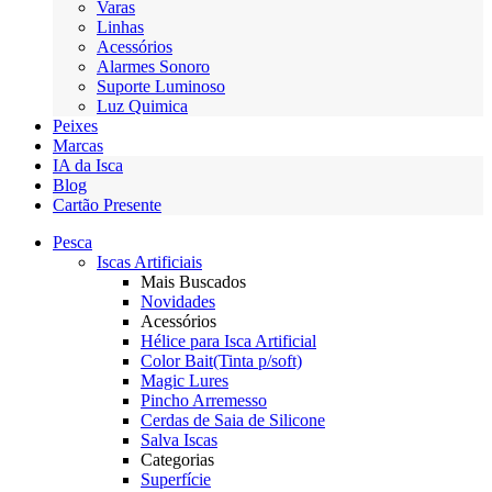
Varas
Linhas
Acessórios
Alarmes Sonoro
Suporte Luminoso
Luz Quimica
Peixes
Marcas
IA da Isca
Blog
Cartão Presente
Pesca
Iscas Artificiais
Mais Buscados
Novidades
Acessórios
Hélice para Isca Artificial
Color Bait(Tinta p/soft)
Magic Lures
Pincho Arremesso
Cerdas de Saia de Silicone
Salva Iscas
Categorias
Superfície