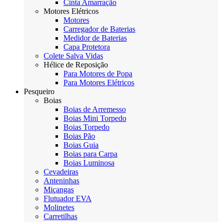
Cinta Amarração
Motores Elétricos
Motores
Carregador de Baterias
Medidor de Baterias
Capa Protetora
Colete Salva Vidas
Hélice de Reposição
Para Motores de Popa
Para Motores Elétricos
Pesqueiro
Boias
Boias de Arremesso
Boias Mini Torpedo
Boias Torpedo
Boias Pão
Boias Guia
Boias para Carpa
Boias Luminosa
Cevadeiras
Anteninhas
Miçangas
Flutuador EVA
Molinetes
Carretilhas