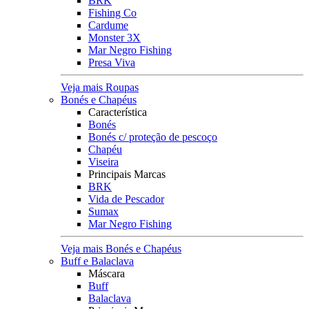
BRK
Fishing Co
Cardume
Monster 3X
Mar Negro Fishing
Presa Viva
Veja mais Roupas
Bonés e Chapéus
Característica
Bonés
Bonés c/ proteção de pescoço
Chapéu
Viseira
Principais Marcas
BRK
Vida de Pescador
Sumax
Mar Negro Fishing
Veja mais Bonés e Chapéus
Buff e Balaclava
Máscara
Buff
Balaclava