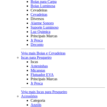
Boias para Carpa
Boias Luminosa
Cevadeiras
Cevadeiras
Diversos
Alarme Sonoro
Suporte Luminoso
Luz Quimica
Principais Marcas
Jr Pesca
Deconto
Veja mais Boias e Cevadeiras
Iscas para Pesqueiro
Iscas
Anteninhas
Miçangas
Flutuador EVA
Principais Marcas
Jr Pesca
Veja mais Iscas para Pesqueiro
Acessórios
Categoria
Anzóis