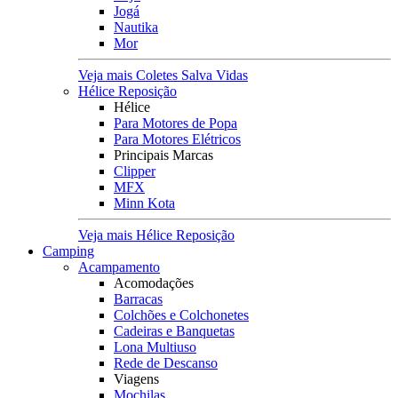
Jogá
Nautika
Mor
Veja mais Coletes Salva Vidas
Hélice Reposição
Hélice
Para Motores de Popa
Para Motores Elétricos
Principais Marcas
Clipper
MFX
Minn Kota
Veja mais Hélice Reposição
Camping
Acampamento
Acomodações
Barracas
Colchões e Colchonetes
Cadeiras e Banquetas
Lona Multiuso
Rede de Descanso
Viagens
Mochilas