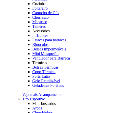
Cozinha
Fogareiro
Cartucho de Gás
Churrasco
Maçarico
Talheres
Acessórios
Infladores
Estacas para barracas
Binóculos
Bolsas Impermeáveis
Mini Mosquetão
Ventilador para Barraca
Térmicas
Bolsas Térmicas
Copo Térmico
Porta Latas
Gelo Reutilizável
Geladeiras Portáteis
Veja mais Acampamento
Tiro Esportivo
Mais buscados
Arcos
Chumbinhos