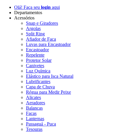
Olá! Faça seu
login
aqui
Departamentos
Acessórios
Snap e Giradores
Argolas
Split Ring
Afiador de Faca
Luvas para Encastoador
Encastoador
Repelente
Protetor Solar
Canivetes
Luz Química
Elástico para Isca Natural
Lubrificantes
Capa de Chuva
Régua para Medir Peixe
Alicates
Aeradores
Balanças
Facas
Lanternas
Passaguá - Puça
Tesouras