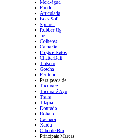
Meia-água
Fundo
Articulada
Iscas Soft
Spinner
Rubber JIg
Jig
Colheres
Camarão
Frogs e Ratos
ChatterBait
Tailspin
Gotcha
Ferrinho
Para pesca de
Tucunaré
Tucunaré Açu
Traíra
Tilápia
Dourado
Robalo
Cachara
Xaréu
Olho de Boi
Principais Marcas