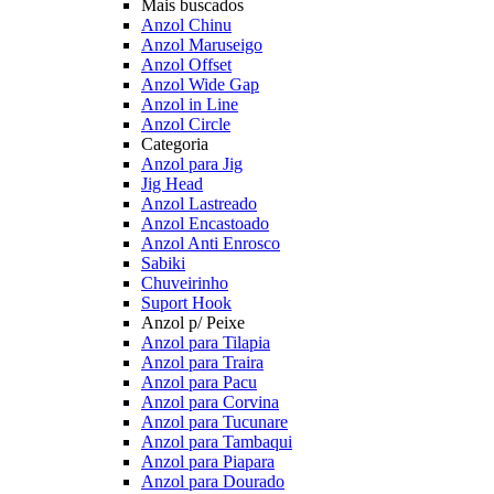
Mais buscados
Anzol Chinu
Anzol Maruseigo
Anzol Offset
Anzol Wide Gap
Anzol in Line
Anzol Circle
Categoria
Anzol para Jig
Jig Head
Anzol Lastreado
Anzol Encastoado
Anzol Anti Enrosco
Sabiki
Chuveirinho
Suport Hook
Anzol p/ Peixe
Anzol para Tilapia
Anzol para Traira
Anzol para Pacu
Anzol para Corvina
Anzol para Tucunare
Anzol para Tambaqui
Anzol para Piapara
Anzol para Dourado