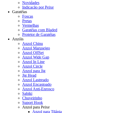
Novidades
Indicação por Peixe
Garatéias
Foscas
Pretas
Vermelhas
Garatéias com Bladed
Protetor de Garatéias
Anzóis
Anzol Chinu
Anzol Maruseigo
Anzol OffSet
Anzol Wide Gap
Anzol In Line
Anzol Circle
Anzol para Jig
Jig Head
Anzol Lastreado
Anzol Encastoado
Anzol Anti-Enrosco
Sabiki
Chuveirinho
Suport Hook
Anzol para Peixe
Anzol para Tilápia