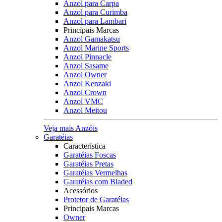
Anzol para Carpa
Anzol para Curimba
Anzol para Lambari
Principais Marcas
Anzol Gamakatsu
Anzol Marine Sports
Anzol Pinnacle
Anzol Sasame
Anzol Owner
Anzol Kenzaki
Anzol Crown
Anzol VMC
Anzol Meitou
Veja mais Anzóis
Garatéias
Característica
Garatéias Foscas
Garatéias Pretas
Garatéias Vermelhas
Garatéias com Bladed
Acessórios
Protetor de Garatéias
Principais Marcas
Owner