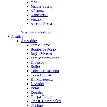
VMC
Marine Sports
Albatroz
Gamakatsu
kenzaki
Arsenal Pesca
Veja mais Garatéias
Náutica
Acessórios
Para o Barco
Bomba de Porão
Bujão Viveiro
Para Motores Popa
Diversos
Bulbo
Conector Gasolina
Corta Circuito
Kit Mangueira
Pescador
Rotor
Registro
Tampa Tanque
Transf. Combustível
Orelhão