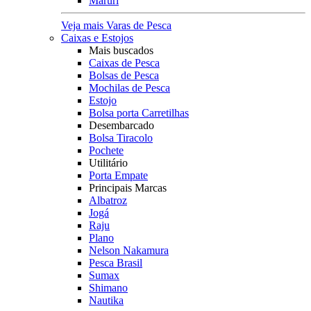
Maruri
Veja mais Varas de Pesca
Caixas e Estojos
Mais buscados
Caixas de Pesca
Bolsas de Pesca
Mochilas de Pesca
Estojo
Bolsa porta Carretilhas
Desembarcado
Bolsa Tiracolo
Pochete
Utilitário
Porta Empate
Principais Marcas
Albatroz
Jogá
Raju
Plano
Nelson Nakamura
Pesca Brasil
Sumax
Shimano
Nautika