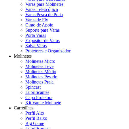
Varas para Molinetes
Varas Telescópica
Varas Pesca de Praia
Varas de Fly
Cinto de Apoio
Suporte para Varas
Porta Varas
Expositor de Varas
Salva Varas
Protetores e Organizador
Molinetes
Molinetes Micro
Molinetes Leve
Molinetes Médio
Molinetes Pesado
Molinetes Praia
Spincast
Lubrificantes
Capa Protetora
Kit Vara e Molinete
Carretilhas
Perfil Alto
Perfil Baixo
Big Game
Lubrificantes