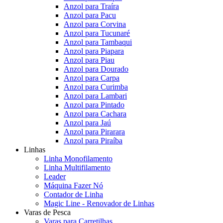
Anzol para Traíra
Anzol para Pacu
Anzol para Corvina
Anzol para Tucunaré
Anzol para Tambaqui
Anzol para Piapara
Anzol para Piau
Anzol para Dourado
Anzol para Carpa
Anzol para Curimba
Anzol para Lambari
Anzol para Pintado
Anzol para Cachara
Anzol para Jaú
Anzol para Pirarara
Anzol para Piraíba
Linhas
Linha Monofilamento
Linha Multifilamento
Leader
Máquina Fazer Nó
Contador de Linha
Magic Line - Renovador de Linhas
Varas de Pesca
Varas para Carretilhas