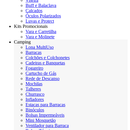
Viseira
Buff e Balaclava
Calçados
Óculos Polarizados
Luvas e Protect
Kits Promocionais
Vara e Carretilha
Vara e Molinete
Camping
Lona MultiUso
Barracas
Colchões e Colchonetes
Cadeiras e Banquetas
Fogareiro
Cartucho de Gás
Rede de Descanso
Mochilas
Talheres
Churrasco
Infladores
Estacas para Barracas
Binóculos
Bolsas Impermeáveis
Mini Mosquetão
Ventilador para Barraca