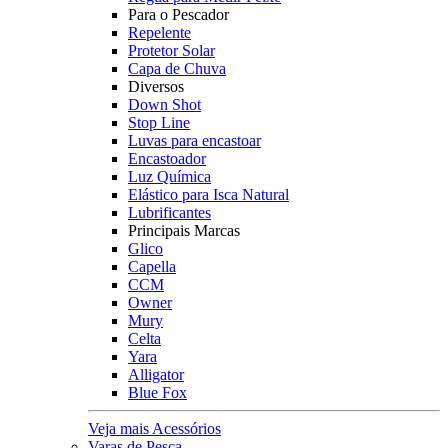
Para o Pescador
Repelente
Protetor Solar
Capa de Chuva
Diversos
Down Shot
Stop Line
Luvas para encastoar
Encastoador
Luz Química
Elástico para Isca Natural
Lubrificantes
Principais Marcas
Glico
Capella
CCM
Owner
Mury
Celta
Yara
Alligator
Blue Fox
Veja mais Acessórios
Varas de Pesca