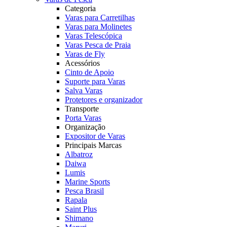
Categoria
Varas para Carretilhas
Varas para Molinetes
Varas Telescópica
Varas Pesca de Praia
Varas de Fly
Acessórios
Cinto de Apoio
Suporte para Varas
Salva Varas
Protetores e organizador
Transporte
Porta Varas
Organização
Expositor de Varas
Principais Marcas
Albatroz
Daiwa
Lumis
Marine Sports
Pesca Brasil
Rapala
Saint Plus
Shimano