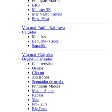
Principais Marcas
BRK
Monster 3X
Mar Negro Fishing
Presa Viva
Veja mais Buff e Balaclava
Calçados
Modelos
Babuche - Crocs
Sapatilha
Veja mais Calçados
Óculos Polarizados
Característica
Óculos
Clip-on
Acessórios
Segurador de óculos
Principais Marcas
Marine Sports
Rapala
Yara
Pro-Tsuri
Big Ones