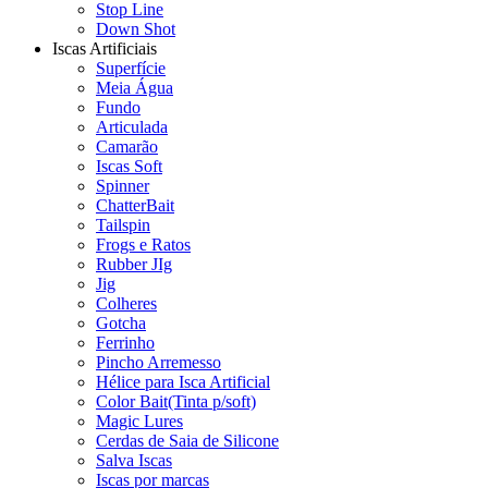
Stop Line
Down Shot
Iscas Artificiais
Superfície
Meia Água
Fundo
Articulada
Camarão
Iscas Soft
Spinner
ChatterBait
Tailspin
Frogs e Ratos
Rubber JIg
Jig
Colheres
Gotcha
Ferrinho
Pincho Arremesso
Hélice para Isca Artificial
Color Bait(Tinta p/soft)
Magic Lures
Cerdas de Saia de Silicone
Salva Iscas
Iscas por marcas