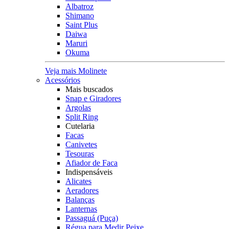
Albatroz
Shimano
Saint Plus
Daiwa
Maruri
Okuma
Veja mais Molinete
Acessórios
Mais buscados
Snap e Giradores
Argolas
Split Ring
Cutelaria
Facas
Canivetes
Tesouras
Afiador de Faca
Indispensáveis
Alicates
Aeradores
Balanças
Lanternas
Passaguá (Puça)
Régua para Medir Peixe