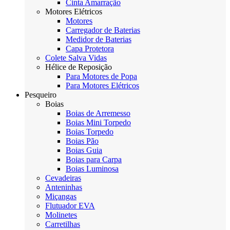
Cinta Amarração
Motores Elétricos
Motores
Carregador de Baterias
Medidor de Baterias
Capa Protetora
Colete Salva Vidas
Hélice de Reposição
Para Motores de Popa
Para Motores Elétricos
Pesqueiro
Boias
Boias de Arremesso
Boias Mini Torpedo
Boias Torpedo
Boias Pão
Boias Guia
Boias para Carpa
Boias Luminosa
Cevadeiras
Anteninhas
Miçangas
Flutuador EVA
Molinetes
Carretilhas