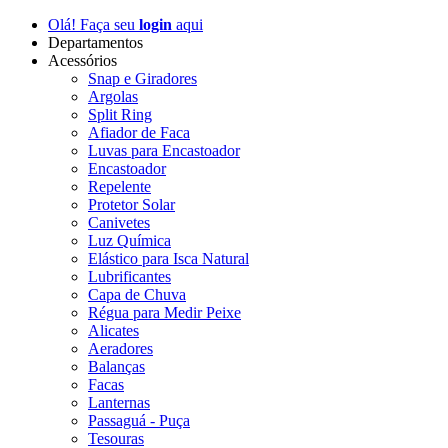
Olá! Faça seu
login
aqui
Departamentos
Acessórios
Snap e Giradores
Argolas
Split Ring
Afiador de Faca
Luvas para Encastoador
Encastoador
Repelente
Protetor Solar
Canivetes
Luz Química
Elástico para Isca Natural
Lubrificantes
Capa de Chuva
Régua para Medir Peixe
Alicates
Aeradores
Balanças
Facas
Lanternas
Passaguá - Puça
Tesouras