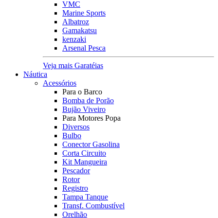
VMC
Marine Sports
Albatroz
Gamakatsu
kenzaki
Arsenal Pesca
Veja mais Garatéias
Náutica
Acessórios
Para o Barco
Bomba de Porão
Bujão Viveiro
Para Motores Popa
Diversos
Bulbo
Conector Gasolina
Corta Circuito
Kit Mangueira
Pescador
Rotor
Registro
Tampa Tanque
Transf. Combustível
Orelhão