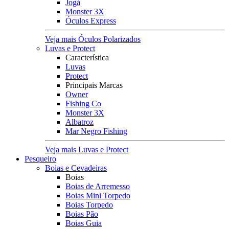
Jogá
Monster 3X
Óculos Express
Veja mais Óculos Polarizados
Luvas e Protect
Característica
Luvas
Protect
Principais Marcas
Owner
Fishing Co
Monster 3X
Albatroz
Mar Negro Fishing
Veja mais Luvas e Protect
Pesqueiro
Boias e Cevadeiras
Boias
Boias de Arremesso
Boias Mini Torpedo
Boias Torpedo
Boias Pão
Boias Guia