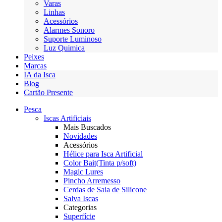
Varas
Linhas
Acessórios
Alarmes Sonoro
Suporte Luminoso
Luz Quimica
Peixes
Marcas
IA da Isca
Blog
Cartão Presente
Pesca
Iscas Artificiais
Mais Buscados
Novidades
Acessórios
Hélice para Isca Artificial
Color Bait(Tinta p/soft)
Magic Lures
Pincho Arremesso
Cerdas de Saia de Silicone
Salva Iscas
Categorias
Superfície