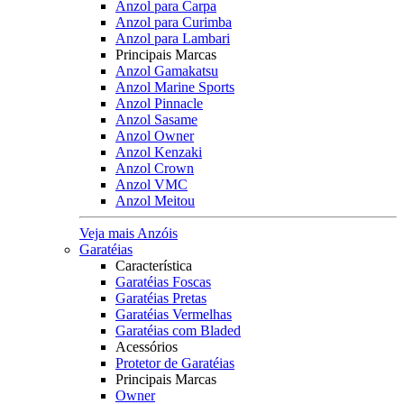
Anzol para Carpa
Anzol para Curimba
Anzol para Lambari
Principais Marcas
Anzol Gamakatsu
Anzol Marine Sports
Anzol Pinnacle
Anzol Sasame
Anzol Owner
Anzol Kenzaki
Anzol Crown
Anzol VMC
Anzol Meitou
Veja mais Anzóis
Garatéias
Característica
Garatéias Foscas
Garatéias Pretas
Garatéias Vermelhas
Garatéias com Bladed
Acessórios
Protetor de Garatéias
Principais Marcas
Owner