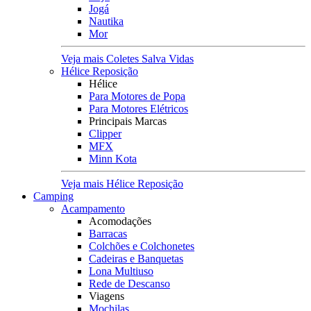
Jogá
Nautika
Mor
Veja mais Coletes Salva Vidas
Hélice Reposição
Hélice
Para Motores de Popa
Para Motores Elétricos
Principais Marcas
Clipper
MFX
Minn Kota
Veja mais Hélice Reposição
Camping
Acampamento
Acomodações
Barracas
Colchões e Colchonetes
Cadeiras e Banquetas
Lona Multiuso
Rede de Descanso
Viagens
Mochilas