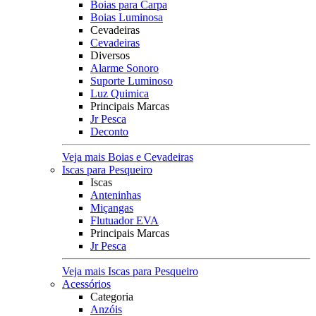
Boias para Carpa
Boias Luminosa
Cevadeiras
Cevadeiras
Diversos
Alarme Sonoro
Suporte Luminoso
Luz Quimica
Principais Marcas
Jr Pesca
Deconto
Veja mais Boias e Cevadeiras
Iscas para Pesqueiro
Iscas
Anteninhas
Miçangas
Flutuador EVA
Principais Marcas
Jr Pesca
Veja mais Iscas para Pesqueiro
Acessórios
Categoria
Anzóis