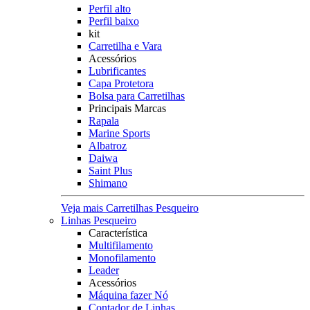
Perfil alto
Perfil baixo
kit
Carretilha e Vara
Acessórios
Lubrificantes
Capa Protetora
Bolsa para Carretilhas
Principais Marcas
Rapala
Marine Sports
Albatroz
Daiwa
Saint Plus
Shimano
Veja mais Carretilhas Pesqueiro
Linhas Pesqueiro
Característica
Multifilamento
Monofilamento
Leader
Acessórios
Máquina fazer Nó
Contador de Linhas