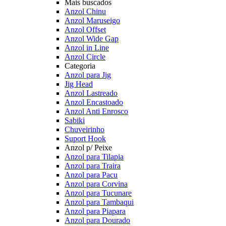
Mais buscados
Anzol Chinu
Anzol Maruseigo
Anzol Offset
Anzol Wide Gap
Anzol in Line
Anzol Circle
Categoria
Anzol para Jig
Jig Head
Anzol Lastreado
Anzol Encastoado
Anzol Anti Enrosco
Sabiki
Chuveirinho
Suport Hook
Anzol p/ Peixe
Anzol para Tilapia
Anzol para Traira
Anzol para Pacu
Anzol para Corvina
Anzol para Tucunare
Anzol para Tambaqui
Anzol para Piapara
Anzol para Dourado