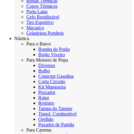
Bolsas Térmicas
Copos Térmicos
Porta Latas
Gelo Reutilizável
Tiro Esportivo
Maçarico
Geladeiras Portáteis
Náutica
Para o Barco
Bomba de Porão
Bujão Viveiro
Para Motores de Popa
Diversos
Bulbo
Conector Gasolina
Corta Circuito
Kit Mangueira
Pescador
Rotor
Registro
Tampa do Tanque
Transf. Combustível
Orelhão
Puxador de Partida
Para Carretas