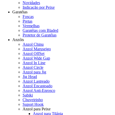
Novidades
Indicação por Peixe
Garatéias
Foscas
Pretas
Vermelhas
Garatéias com Bladed
Protetor de Garatéias
Anzóis
Anzol Chinu
Anzol Maruseigo
Anzol OffSet
Anzol Wide Gap
Anzol In Line
Anzol Circle
Anzol para Jig
Jig Head
Anzol Lastreado
Anzol Encastoado
Anzol Anti-Enrosco
Sabiki
Chuveirinho
Suport Hook
Anzol para Peixe
Anzol para Tilápia