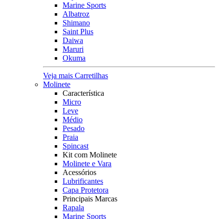
Marine Sports
Albatroz
Shimano
Saint Plus
Daiwa
Maruri
Okuma
Veja mais Carretilhas
Molinete
Característica
Micro
Leve
Médio
Pesado
Praia
Spincast
Kit com Molinete
Molinete e Vara
Acessórios
Lubrificantes
Capa Protetora
Principais Marcas
Rapala
Marine Sports