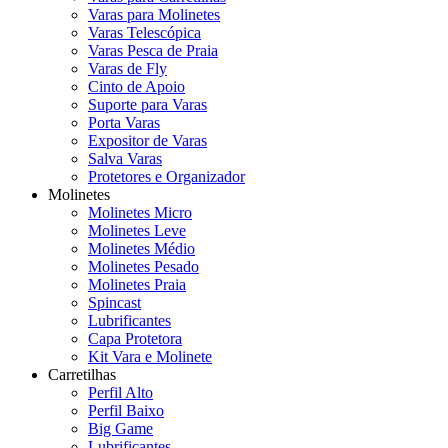
Varas para Molinetes
Varas Telescópica
Varas Pesca de Praia
Varas de Fly
Cinto de Apoio
Suporte para Varas
Porta Varas
Expositor de Varas
Salva Varas
Protetores e Organizador
Molinetes
Molinetes Micro
Molinetes Leve
Molinetes Médio
Molinetes Pesado
Molinetes Praia
Spincast
Lubrificantes
Capa Protetora
Kit Vara e Molinete
Carretilhas
Perfil Alto
Perfil Baixo
Big Game
Lubrificantes