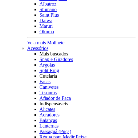
Albatroz
Shimano
Saint Plus
Daiwa
Maruri
Okuma
Veja mais Molinete
Acessórios
Mais buscados
Snap e Giradores
Argolas
Split Ring
Cutelaria
Facas
Canivetes
Tesouras
Afiador de Faca
Indispensáveis
Alicates
Aeradores
Balanças
Lanternas
Passaguá (Puça)
Régua para Medir Peixe