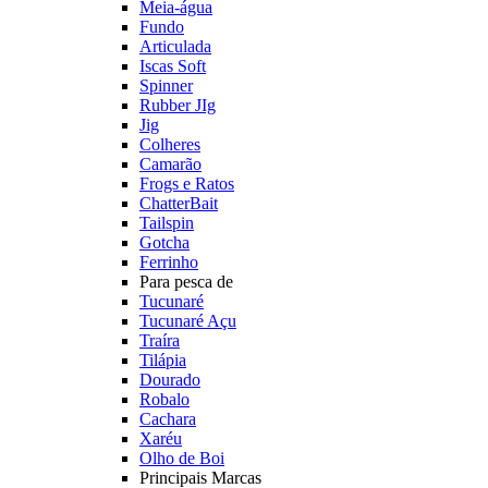
Meia-água
Fundo
Articulada
Iscas Soft
Spinner
Rubber JIg
Jig
Colheres
Camarão
Frogs e Ratos
ChatterBait
Tailspin
Gotcha
Ferrinho
Para pesca de
Tucunaré
Tucunaré Açu
Traíra
Tilápia
Dourado
Robalo
Cachara
Xaréu
Olho de Boi
Principais Marcas