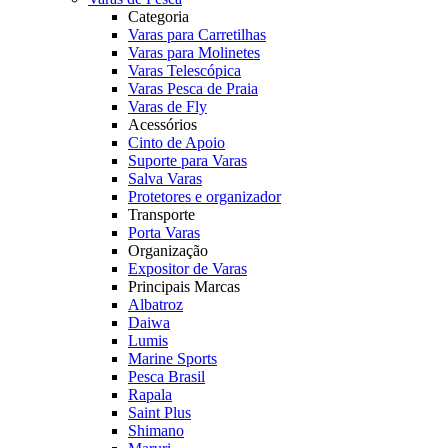
Categoria
Varas para Carretilhas
Varas para Molinetes
Varas Telescópica
Varas Pesca de Praia
Varas de Fly
Acessórios
Cinto de Apoio
Suporte para Varas
Salva Varas
Protetores e organizador
Transporte
Porta Varas
Organização
Expositor de Varas
Principais Marcas
Albatroz
Daiwa
Lumis
Marine Sports
Pesca Brasil
Rapala
Saint Plus
Shimano