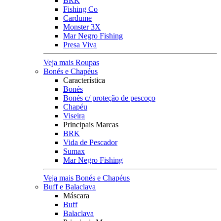
BRK
Fishing Co
Cardume
Monster 3X
Mar Negro Fishing
Presa Viva
Veja mais Roupas
Bonés e Chapéus
Característica
Bonés
Bonés c/ proteção de pescoço
Chapéu
Viseira
Principais Marcas
BRK
Vida de Pescador
Sumax
Mar Negro Fishing
Veja mais Bonés e Chapéus
Buff e Balaclava
Máscara
Buff
Balaclava