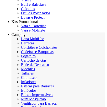
Viseira
Buff e Balaclava
Calçados
Óculos Polarizados
Luvas e Protect
Kits Promocionais
Vara e Carretilha
Vara e Molinete
Camping
Lona MultiUso
Barracas
Colchões e Colchonetes
Cadeiras e Banquetas
Fogareiro
Cartucho de Gás
Rede de Descanso
Mochilas
Talheres
Churrasco
Infladores
Estacas para Barracas
Binóculos
Bolsas Impermeáveis
Mini Mosquetão
Ventilador para Barraca