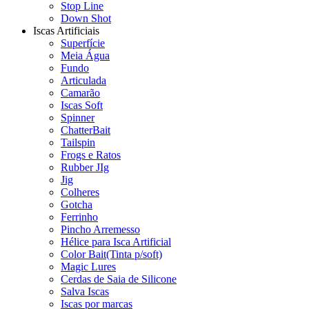
Stop Line
Down Shot
Iscas Artificiais
Superfície
Meia Água
Fundo
Articulada
Camarão
Iscas Soft
Spinner
ChatterBait
Tailspin
Frogs e Ratos
Rubber JIg
Jig
Colheres
Gotcha
Ferrinho
Pincho Arremesso
Hélice para Isca Artificial
Color Bait(Tinta p/soft)
Magic Lures
Cerdas de Saia de Silicone
Salva Iscas
Iscas por marcas