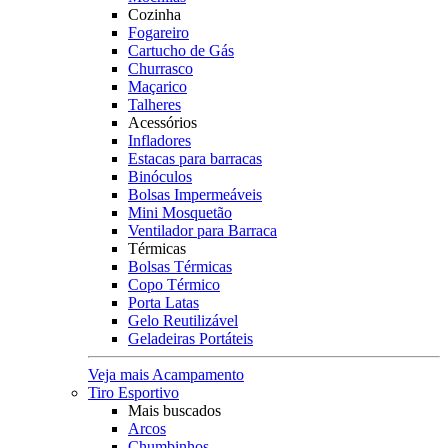
Cozinha
Fogareiro
Cartucho de Gás
Churrasco
Maçarico
Talheres
Acessórios
Infladores
Estacas para barracas
Binóculos
Bolsas Impermeáveis
Mini Mosquetão
Ventilador para Barraca
Térmicas
Bolsas Térmicas
Copo Térmico
Porta Latas
Gelo Reutilizável
Geladeiras Portáteis
Veja mais Acampamento
Tiro Esportivo
Mais buscados
Arcos
Chumbinhos