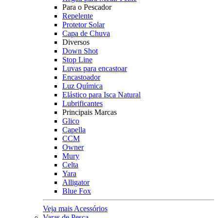
Para o Pescador
Repelente
Protetor Solar
Capa de Chuva
Diversos
Down Shot
Stop Line
Luvas para encastoar
Encastoador
Luz Química
Elástico para Isca Natural
Lubrificantes
Principais Marcas
Glico
Capella
CCM
Owner
Mury
Celta
Yara
Alligator
Blue Fox
Veja mais Acessórios
Varas de Pesca