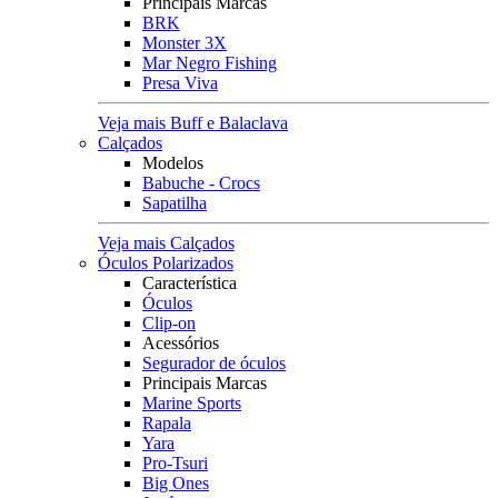
Principais Marcas
BRK
Monster 3X
Mar Negro Fishing
Presa Viva
Veja mais Buff e Balaclava
Calçados
Modelos
Babuche - Crocs
Sapatilha
Veja mais Calçados
Óculos Polarizados
Característica
Óculos
Clip-on
Acessórios
Segurador de óculos
Principais Marcas
Marine Sports
Rapala
Yara
Pro-Tsuri
Big Ones