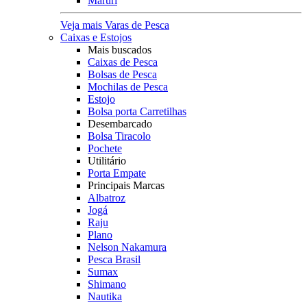
Maruri
Veja mais Varas de Pesca
Caixas e Estojos
Mais buscados
Caixas de Pesca
Bolsas de Pesca
Mochilas de Pesca
Estojo
Bolsa porta Carretilhas
Desembarcado
Bolsa Tiracolo
Pochete
Utilitário
Porta Empate
Principais Marcas
Albatroz
Jogá
Raju
Plano
Nelson Nakamura
Pesca Brasil
Sumax
Shimano
Nautika