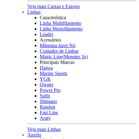
Veja mais Caixas e Estojos
Linhas
Característica
Linha Multifilamento
Linha Monofilamento
Leader
Acessórios
Máquina fazer Nó
Contador de Linhas
Magic Line(Monster 3x)
Principais Marcas
Daiwa
Marine Sports
YGK
Owner
Power Pro
Sufix
Shimano
Raiglon
Fast Line
Araty
Veja mais Linhas
Anzóis