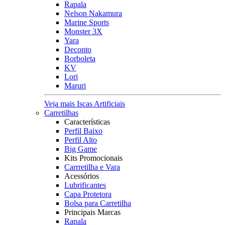
Rapala
Nelson Nakamura
Marine Sports
Monster 3X
Yara
Deconto
Borboleta
KV
Lori
Maruri
Veja mais Iscas Artificiais
Carretilhas
Características
Perfil Baixo
Perfil Alto
Big Game
Kits Promocionais
Carrretilha e Vara
Acessórios
Lubrificantes
Capa Protetora
Bolsa para Carretilha
Principais Marcas
Rapala