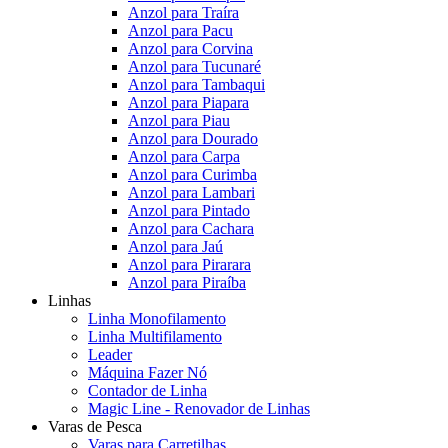
Anzol para Traíra
Anzol para Pacu
Anzol para Corvina
Anzol para Tucunaré
Anzol para Tambaqui
Anzol para Piapara
Anzol para Piau
Anzol para Dourado
Anzol para Carpa
Anzol para Curimba
Anzol para Lambari
Anzol para Pintado
Anzol para Cachara
Anzol para Jaú
Anzol para Pirarara
Anzol para Piraíba
Linhas
Linha Monofilamento
Linha Multifilamento
Leader
Máquina Fazer Nó
Contador de Linha
Magic Line - Renovador de Linhas
Varas de Pesca
Varas para Carretilhas