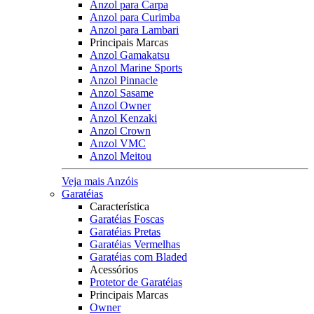
Anzol para Carpa
Anzol para Curimba
Anzol para Lambari
Principais Marcas
Anzol Gamakatsu
Anzol Marine Sports
Anzol Pinnacle
Anzol Sasame
Anzol Owner
Anzol Kenzaki
Anzol Crown
Anzol VMC
Anzol Meitou
Veja mais Anzóis
Garatéias
Característica
Garatéias Foscas
Garatéias Pretas
Garatéias Vermelhas
Garatéias com Bladed
Acessórios
Protetor de Garatéias
Principais Marcas
Owner