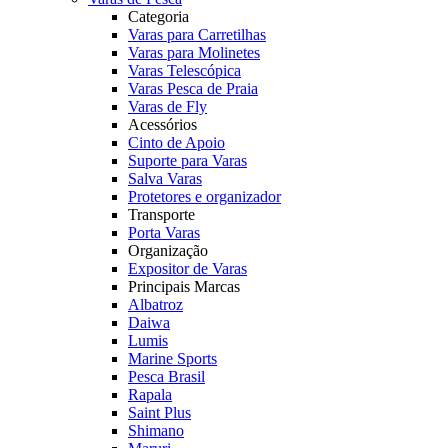
Categoria
Varas para Carretilhas
Varas para Molinetes
Varas Telescópica
Varas Pesca de Praia
Varas de Fly
Acessórios
Cinto de Apoio
Suporte para Varas
Salva Varas
Protetores e organizador
Transporte
Porta Varas
Organização
Expositor de Varas
Principais Marcas
Albatroz
Daiwa
Lumis
Marine Sports
Pesca Brasil
Rapala
Saint Plus
Shimano