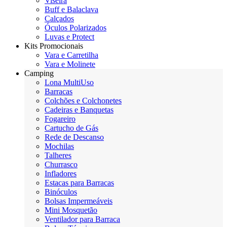
Viseira
Buff e Balaclava
Calçados
Óculos Polarizados
Luvas e Protect
Kits Promocionais
Vara e Carretilha
Vara e Molinete
Camping
Lona MultiUso
Barracas
Colchões e Colchonetes
Cadeiras e Banquetas
Fogareiro
Cartucho de Gás
Rede de Descanso
Mochilas
Talheres
Churrasco
Infladores
Estacas para Barracas
Binóculos
Bolsas Impermeáveis
Mini Mosquetão
Ventilador para Barraca