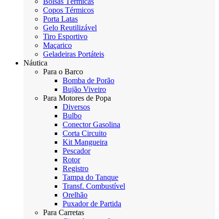
Bolsas Térmicas
Copos Térmicos
Porta Latas
Gelo Reutilizável
Tiro Esportivo
Maçarico
Geladeiras Portáteis
Náutica
Para o Barco
Bomba de Porão
Bujão Viveiro
Para Motores de Popa
Diversos
Bulbo
Conector Gasolina
Corta Circuito
Kit Mangueira
Pescador
Rotor
Registro
Tampa do Tanque
Transf. Combustível
Orelhão
Puxador de Partida
Para Carretas