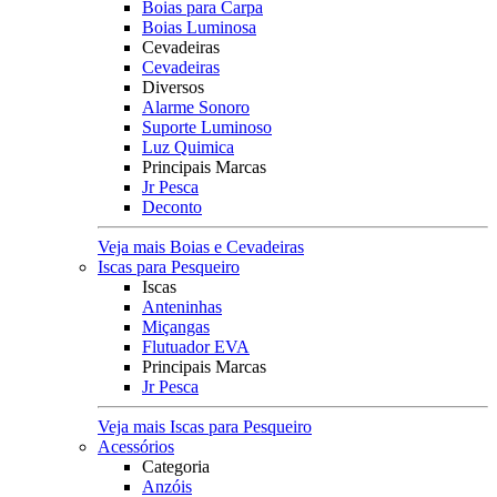
Boias para Carpa
Boias Luminosa
Cevadeiras
Cevadeiras
Diversos
Alarme Sonoro
Suporte Luminoso
Luz Quimica
Principais Marcas
Jr Pesca
Deconto
Veja mais Boias e Cevadeiras
Iscas para Pesqueiro
Iscas
Anteninhas
Miçangas
Flutuador EVA
Principais Marcas
Jr Pesca
Veja mais Iscas para Pesqueiro
Acessórios
Categoria
Anzóis