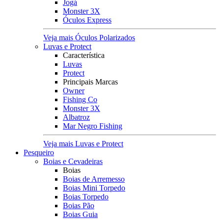
Jogá
Monster 3X
Óculos Express
Veja mais Óculos Polarizados
Luvas e Protect
Característica
Luvas
Protect
Principais Marcas
Owner
Fishing Co
Monster 3X
Albatroz
Mar Negro Fishing
Veja mais Luvas e Protect
Pesqueiro
Boias e Cevadeiras
Boias
Boias de Arremesso
Boias Mini Torpedo
Boias Torpedo
Boias Pão
Boias Guia