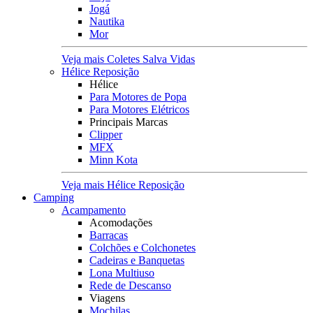
Jogá
Nautika
Mor
Veja mais Coletes Salva Vidas
Hélice Reposição
Hélice
Para Motores de Popa
Para Motores Elétricos
Principais Marcas
Clipper
MFX
Minn Kota
Veja mais Hélice Reposição
Camping
Acampamento
Acomodações
Barracas
Colchões e Colchonetes
Cadeiras e Banquetas
Lona Multiuso
Rede de Descanso
Viagens
Mochilas