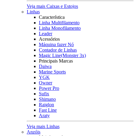
Veja mais Caixas e Estojos
Linhas
Característica
Linha Multifilamento
Linha Monofilamento
Leader
Acessórios
Máquina fazer Nó
Contador de Linhas
Magic Line(Monster 3x)
Principais Marcas
Daiwa
Marine Sports
YGK
Owner
Power Pro
Sufix
Shimano
Raiglon
Fast Line
Araty
Veja mais Linhas
Anzóis