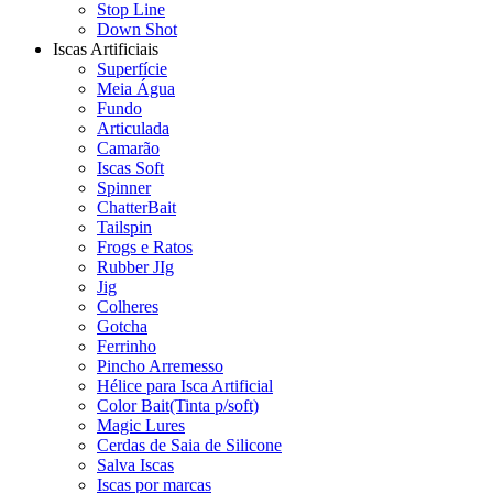
Stop Line
Down Shot
Iscas Artificiais
Superfície
Meia Água
Fundo
Articulada
Camarão
Iscas Soft
Spinner
ChatterBait
Tailspin
Frogs e Ratos
Rubber JIg
Jig
Colheres
Gotcha
Ferrinho
Pincho Arremesso
Hélice para Isca Artificial
Color Bait(Tinta p/soft)
Magic Lures
Cerdas de Saia de Silicone
Salva Iscas
Iscas por marcas