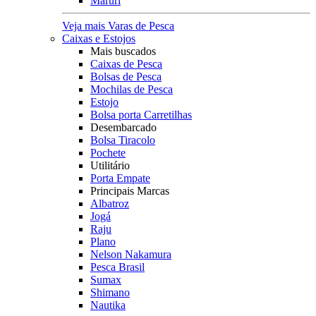
Maruri
Veja mais Varas de Pesca
Caixas e Estojos
Mais buscados
Caixas de Pesca
Bolsas de Pesca
Mochilas de Pesca
Estojo
Bolsa porta Carretilhas
Desembarcado
Bolsa Tiracolo
Pochete
Utilitário
Porta Empate
Principais Marcas
Albatroz
Jogá
Raju
Plano
Nelson Nakamura
Pesca Brasil
Sumax
Shimano
Nautika