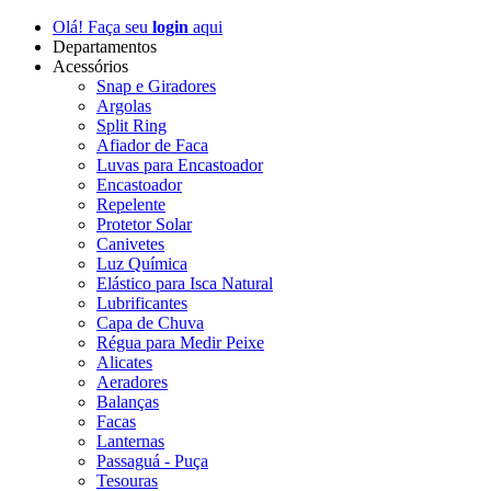
Olá! Faça seu
login
aqui
Departamentos
Acessórios
Snap e Giradores
Argolas
Split Ring
Afiador de Faca
Luvas para Encastoador
Encastoador
Repelente
Protetor Solar
Canivetes
Luz Química
Elástico para Isca Natural
Lubrificantes
Capa de Chuva
Régua para Medir Peixe
Alicates
Aeradores
Balanças
Facas
Lanternas
Passaguá - Puça
Tesouras