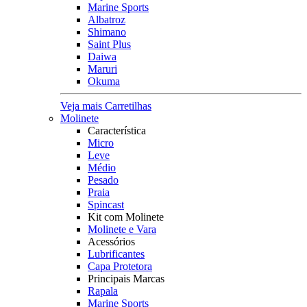
Marine Sports
Albatroz
Shimano
Saint Plus
Daiwa
Maruri
Okuma
Veja mais Carretilhas
Molinete
Característica
Micro
Leve
Médio
Pesado
Praia
Spincast
Kit com Molinete
Molinete e Vara
Acessórios
Lubrificantes
Capa Protetora
Principais Marcas
Rapala
Marine Sports