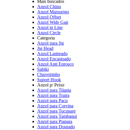
Mais buscados
Anzol Chinu
Anzol Maruseigo
Anzol Offset
Anzol Wide Gap
Anzol in Line
Anzol Circle
Categoria
Anzol para Jig
Jig Head
Anzol Lastreado
Anzol Encastoado
Anzol Anti Enrosco
Sabiki
Chuveirinho
Suport Hook
Anzol p/ Peixe
Anzol para Tilapia
Anzol para Traira
Anzol para Pacu
Anzol para Corvina
Anzol para Tucunare
Anzol para Tambaqui
Anzol para Piapara
Anzol para Dourado