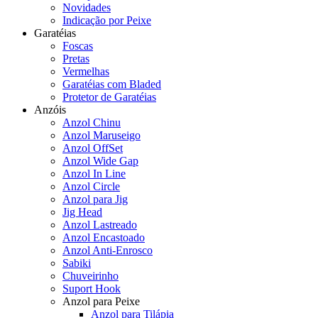
Novidades
Indicação por Peixe
Garatéias
Foscas
Pretas
Vermelhas
Garatéias com Bladed
Protetor de Garatéias
Anzóis
Anzol Chinu
Anzol Maruseigo
Anzol OffSet
Anzol Wide Gap
Anzol In Line
Anzol Circle
Anzol para Jig
Jig Head
Anzol Lastreado
Anzol Encastoado
Anzol Anti-Enrosco
Sabiki
Chuveirinho
Suport Hook
Anzol para Peixe
Anzol para Tilápia