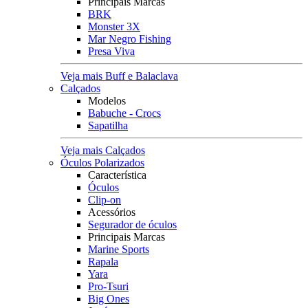
Principais Marcas
BRK
Monster 3X
Mar Negro Fishing
Presa Viva
Veja mais Buff e Balaclava
Calçados
Modelos
Babuche - Crocs
Sapatilha
Veja mais Calçados
Óculos Polarizados
Característica
Óculos
Clip-on
Acessórios
Segurador de óculos
Principais Marcas
Marine Sports
Rapala
Yara
Pro-Tsuri
Big Ones