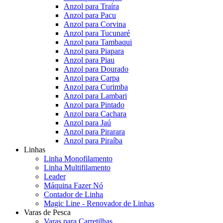
Anzol para Traíra
Anzol para Pacu
Anzol para Corvina
Anzol para Tucunaré
Anzol para Tambaqui
Anzol para Piapara
Anzol para Piau
Anzol para Dourado
Anzol para Carpa
Anzol para Curimba
Anzol para Lambari
Anzol para Pintado
Anzol para Cachara
Anzol para Jaú
Anzol para Pirarara
Anzol para Piraíba
Linhas
Linha Monofilamento
Linha Multifilamento
Leader
Máquina Fazer Nó
Contador de Linha
Magic Line - Renovador de Linhas
Varas de Pesca
Varas para Carretilhas