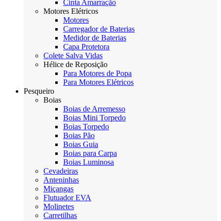
Cinta Amarração
Motores Elétricos
Motores
Carregador de Baterias
Medidor de Baterias
Capa Protetora
Colete Salva Vidas
Hélice de Reposição
Para Motores de Popa
Para Motores Elétricos
Pesqueiro
Boias
Boias de Arremesso
Boias Mini Torpedo
Boias Torpedo
Boias Pão
Boias Guia
Boias para Carpa
Boias Luminosa
Cevadeiras
Anteninhas
Miçangas
Flutuador EVA
Molinetes
Carretilhas