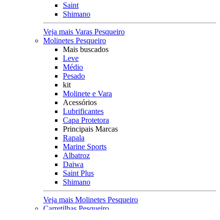
Saint
Shimano
Veja mais Varas Pesqueiro
Molinetes Pesqueiro
Mais buscados
Leve
Médio
Pesado
kit
Molinete e Vara
Acessórios
Lubrificantes
Capa Protetora
Principais Marcas
Rapala
Marine Sports
Albatroz
Daiwa
Saint Plus
Shimano
Veja mais Molinetes Pesqueiro
Carretilhas Pesqueiro
Característica