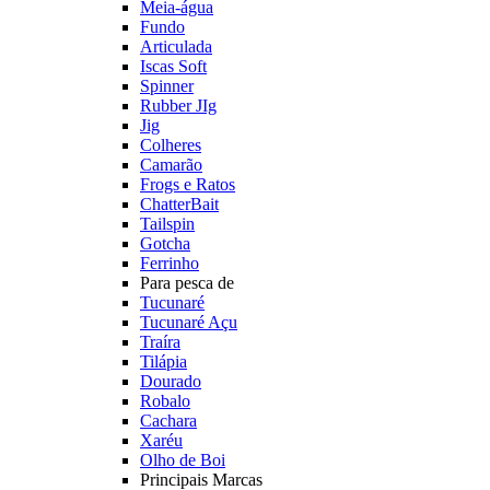
Meia-água
Fundo
Articulada
Iscas Soft
Spinner
Rubber JIg
Jig
Colheres
Camarão
Frogs e Ratos
ChatterBait
Tailspin
Gotcha
Ferrinho
Para pesca de
Tucunaré
Tucunaré Açu
Traíra
Tilápia
Dourado
Robalo
Cachara
Xaréu
Olho de Boi
Principais Marcas