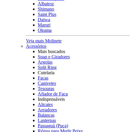
Albatroz
Shimano
Saint Plus
Daiwa
Maruri
Okuma
Veja mais Molinete
Acessórios
Mais buscados
Snap e Giradores
Argolas
Split Ring
Cutelaria
Facas
Canivetes
Tesouras
Afiador de Faca
Indispensáveis
Alicates
Aeradores
Balanças
Lanternas
Passaguá (Puça)
Régua para Medir Peixe