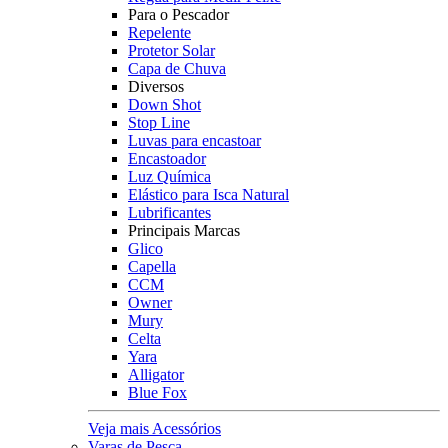
Para o Pescador
Repelente
Protetor Solar
Capa de Chuva
Diversos
Down Shot
Stop Line
Luvas para encastoar
Encastoador
Luz Química
Elástico para Isca Natural
Lubrificantes
Principais Marcas
Glico
Capella
CCM
Owner
Mury
Celta
Yara
Alligator
Blue Fox
Veja mais Acessórios
Varas de Pesca