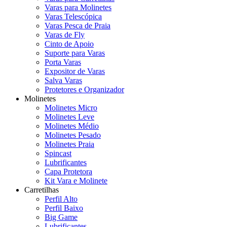
Varas para Molinetes
Varas Telescópica
Varas Pesca de Praia
Varas de Fly
Cinto de Apoio
Suporte para Varas
Porta Varas
Expositor de Varas
Salva Varas
Protetores e Organizador
Molinetes
Molinetes Micro
Molinetes Leve
Molinetes Médio
Molinetes Pesado
Molinetes Praia
Spincast
Lubrificantes
Capa Protetora
Kit Vara e Molinete
Carretilhas
Perfil Alto
Perfil Baixo
Big Game
Lubrificantes