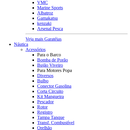
VMC
Marine Sports
Albatroz
Gamakatsu
kenzaki
Arsenal Pesca
Veja mais Garatéias
Náutica
Acessórios
Para o Barco
Bomba de Porão
Bujão Viveiro
Para Motores Popa
Diversos
Bulbo
Conector Gasolina
Corta Circuito
Kit Mangueira
Pescador
Rotor
Registro
Tampa Tanque
Transf. Combustível
Orelhão