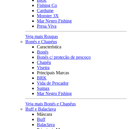
BRK
Fishing Co
Cardume
Monster 3X
Mar Negro Fishing
Presa Viva
Veja mais Roupas
Bonés e Chapéus
Característica
Bonés
Bonés c/ proteção de pescoço
Chapéu
Viseira
Principais Marcas
BRK
Vida de Pescador
Sumax
Mar Negro Fishing
Veja mais Bonés e Chapéus
Buff e Balaclava
Máscara
Buff
Balaclava