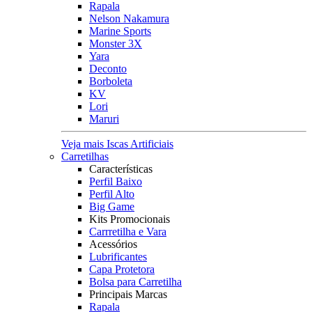
Rapala
Nelson Nakamura
Marine Sports
Monster 3X
Yara
Deconto
Borboleta
KV
Lori
Maruri
Veja mais Iscas Artificiais
Carretilhas
Características
Perfil Baixo
Perfil Alto
Big Game
Kits Promocionais
Carrretilha e Vara
Acessórios
Lubrificantes
Capa Protetora
Bolsa para Carretilha
Principais Marcas
Rapala