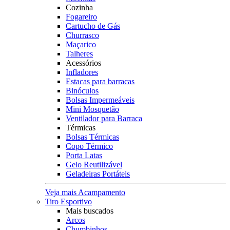
Cozinha
Fogareiro
Cartucho de Gás
Churrasco
Maçarico
Talheres
Acessórios
Infladores
Estacas para barracas
Binóculos
Bolsas Impermeáveis
Mini Mosquetão
Ventilador para Barraca
Térmicas
Bolsas Térmicas
Copo Térmico
Porta Latas
Gelo Reutilizável
Geladeiras Portáteis
Veja mais Acampamento
Tiro Esportivo
Mais buscados
Arcos
Chumbinhos