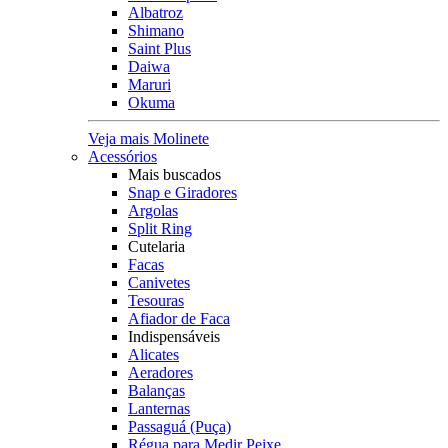
Albatroz
Shimano
Saint Plus
Daiwa
Maruri
Okuma
Veja mais Molinete
Acessórios
Mais buscados
Snap e Giradores
Argolas
Split Ring
Cutelaria
Facas
Canivetes
Tesouras
Afiador de Faca
Indispensáveis
Alicates
Aeradores
Balanças
Lanternas
Passaguá (Puça)
Régua para Medir Peixe