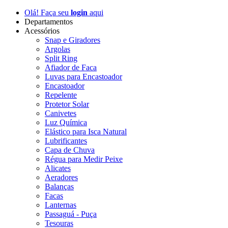
Olá! Faça seu
login
aqui
Departamentos
Acessórios
Snap e Giradores
Argolas
Split Ring
Afiador de Faca
Luvas para Encastoador
Encastoador
Repelente
Protetor Solar
Canivetes
Luz Química
Elástico para Isca Natural
Lubrificantes
Capa de Chuva
Régua para Medir Peixe
Alicates
Aeradores
Balanças
Facas
Lanternas
Passaguá - Puça
Tesouras