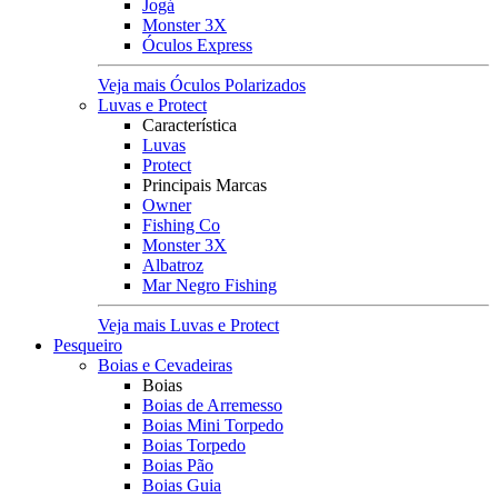
Jogá
Monster 3X
Óculos Express
Veja mais Óculos Polarizados
Luvas e Protect
Característica
Luvas
Protect
Principais Marcas
Owner
Fishing Co
Monster 3X
Albatroz
Mar Negro Fishing
Veja mais Luvas e Protect
Pesqueiro
Boias e Cevadeiras
Boias
Boias de Arremesso
Boias Mini Torpedo
Boias Torpedo
Boias Pão
Boias Guia