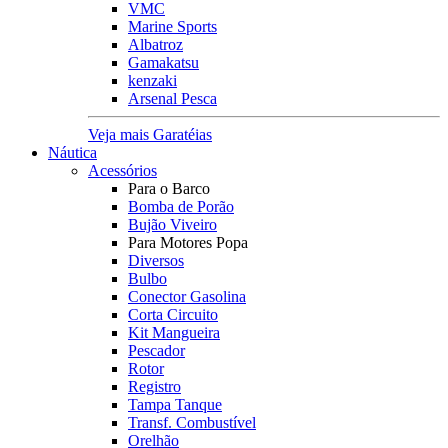
VMC
Marine Sports
Albatroz
Gamakatsu
kenzaki
Arsenal Pesca
Veja mais Garatéias
Náutica
Acessórios
Para o Barco
Bomba de Porão
Bujão Viveiro
Para Motores Popa
Diversos
Bulbo
Conector Gasolina
Corta Circuito
Kit Mangueira
Pescador
Rotor
Registro
Tampa Tanque
Transf. Combustível
Orelhão