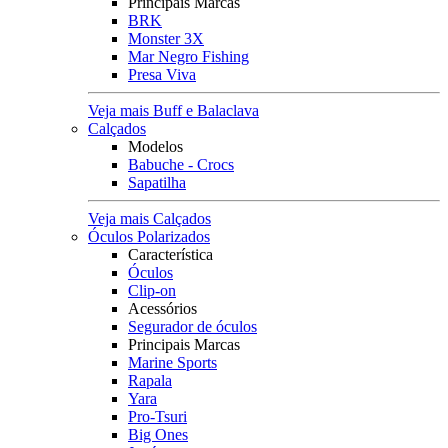
Principais Marcas
BRK
Monster 3X
Mar Negro Fishing
Presa Viva
Veja mais Buff e Balaclava
Calçados
Modelos
Babuche - Crocs
Sapatilha
Veja mais Calçados
Óculos Polarizados
Característica
Óculos
Clip-on
Acessórios
Segurador de óculos
Principais Marcas
Marine Sports
Rapala
Yara
Pro-Tsuri
Big Ones