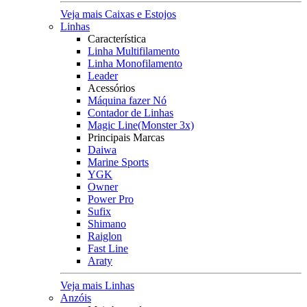
Veja mais Caixas e Estojos
Linhas
Característica
Linha Multifilamento
Linha Monofilamento
Leader
Acessórios
Máquina fazer Nó
Contador de Linhas
Magic Line(Monster 3x)
Principais Marcas
Daiwa
Marine Sports
YGK
Owner
Power Pro
Sufix
Shimano
Raiglon
Fast Line
Araty
Veja mais Linhas
Anzóis