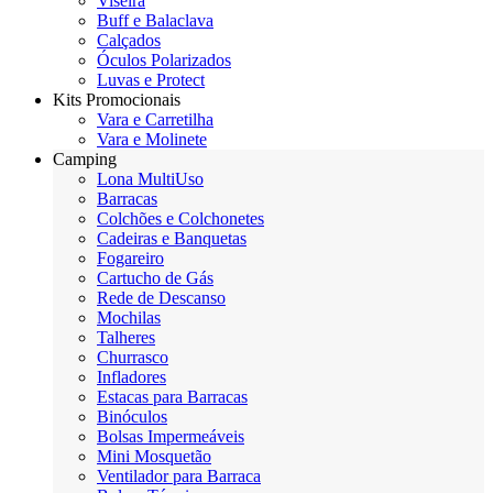
Viseira
Buff e Balaclava
Calçados
Óculos Polarizados
Luvas e Protect
Kits Promocionais
Vara e Carretilha
Vara e Molinete
Camping
Lona MultiUso
Barracas
Colchões e Colchonetes
Cadeiras e Banquetas
Fogareiro
Cartucho de Gás
Rede de Descanso
Mochilas
Talheres
Churrasco
Infladores
Estacas para Barracas
Binóculos
Bolsas Impermeáveis
Mini Mosquetão
Ventilador para Barraca