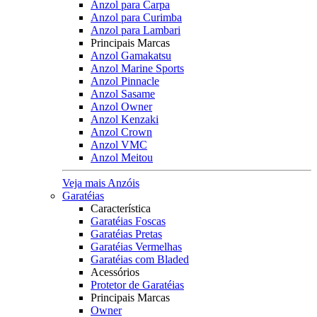
Anzol para Carpa
Anzol para Curimba
Anzol para Lambari
Principais Marcas
Anzol Gamakatsu
Anzol Marine Sports
Anzol Pinnacle
Anzol Sasame
Anzol Owner
Anzol Kenzaki
Anzol Crown
Anzol VMC
Anzol Meitou
Veja mais Anzóis
Garatéias
Característica
Garatéias Foscas
Garatéias Pretas
Garatéias Vermelhas
Garatéias com Bladed
Acessórios
Protetor de Garatéias
Principais Marcas
Owner