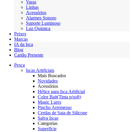
Varas
Linhas
Acessórios
Alarmes Sonoro
Suporte Luminoso
Luz Quimica
Peixes
Marcas
IA da Isca
Blog
Cartão Presente
Pesca
Iscas Artificiais
Mais Buscados
Novidades
Acessórios
Hélice para Isca Artificial
Color Bait(Tinta p/soft)
Magic Lures
Pincho Arremesso
Cerdas de Saia de Silicone
Salva Iscas
Categorias
Superfície