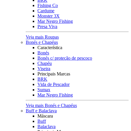
BRK
Fishing Co
Cardume
Monster 3X
Mar Negro Fishing
Presa Viva
Veja mais Roupas
Bonés e Chapéus
Característica
Bonés
Bonés c/ proteção de pescoço
Chapéu
Viseira
Principais Marcas
BRK
Vida de Pescador
Sumax
Mar Negro Fishing
Veja mais Bonés e Chapéus
Buff e Balaclava
Máscara
Buff
Balaclava