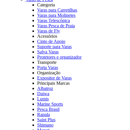
Categoria
Varas para Carretilhas
Varas para Molinetes
Varas Telescópica
Varas Pesca de Praia
Varas de Fly
Acessórios
Cinto de Apoio
Suporte para Varas
Salva Varas
Protetores e organizador
Transporte
Porta Varas
Organização
Expositor de Varas
Principais Marcas
Albatroz
Daiwa
Lumis
Marine Sports
Pesca Brasil
Rapala
Saint Plus
Shimano