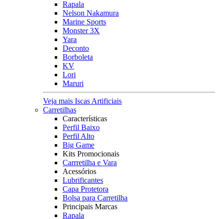
Rapala
Nelson Nakamura
Marine Sports
Monster 3X
Yara
Deconto
Borboleta
KV
Lori
Maruri
Veja mais Iscas Artificiais
Carretilhas
Características
Perfil Baixo
Perfil Alto
Big Game
Kits Promocionais
Carrretilha e Vara
Acessórios
Lubrificantes
Capa Protetora
Bolsa para Carretilha
Principais Marcas
Rapala