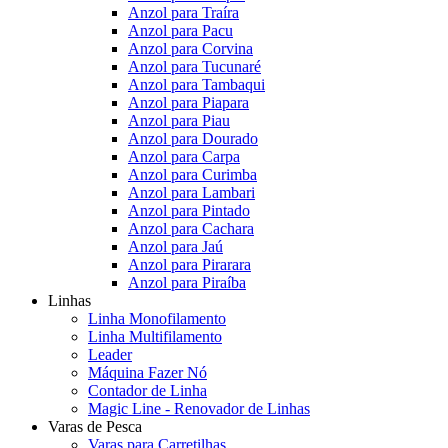
Anzol para Traíra
Anzol para Pacu
Anzol para Corvina
Anzol para Tucunaré
Anzol para Tambaqui
Anzol para Piapara
Anzol para Piau
Anzol para Dourado
Anzol para Carpa
Anzol para Curimba
Anzol para Lambari
Anzol para Pintado
Anzol para Cachara
Anzol para Jaú
Anzol para Pirarara
Anzol para Piraíba
Linhas
Linha Monofilamento
Linha Multifilamento
Leader
Máquina Fazer Nó
Contador de Linha
Magic Line - Renovador de Linhas
Varas de Pesca
Varas para Carretilhas