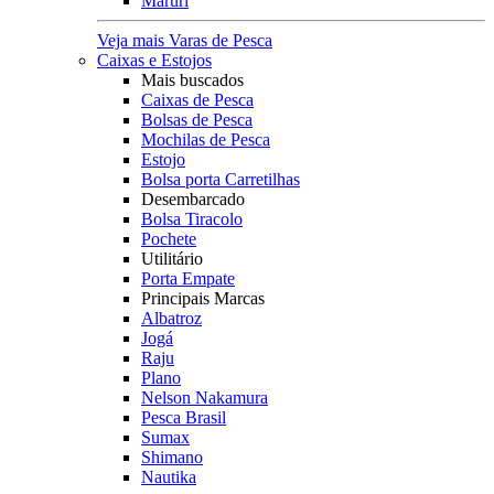
Maruri
Veja mais Varas de Pesca
Caixas e Estojos
Mais buscados
Caixas de Pesca
Bolsas de Pesca
Mochilas de Pesca
Estojo
Bolsa porta Carretilhas
Desembarcado
Bolsa Tiracolo
Pochete
Utilitário
Porta Empate
Principais Marcas
Albatroz
Jogá
Raju
Plano
Nelson Nakamura
Pesca Brasil
Sumax
Shimano
Nautika