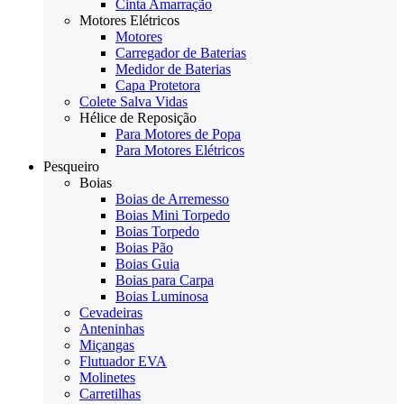
Cinta Amarração
Motores Elétricos
Motores
Carregador de Baterias
Medidor de Baterias
Capa Protetora
Colete Salva Vidas
Hélice de Reposição
Para Motores de Popa
Para Motores Elétricos
Pesqueiro
Boias
Boias de Arremesso
Boias Mini Torpedo
Boias Torpedo
Boias Pão
Boias Guia
Boias para Carpa
Boias Luminosa
Cevadeiras
Anteninhas
Miçangas
Flutuador EVA
Molinetes
Carretilhas