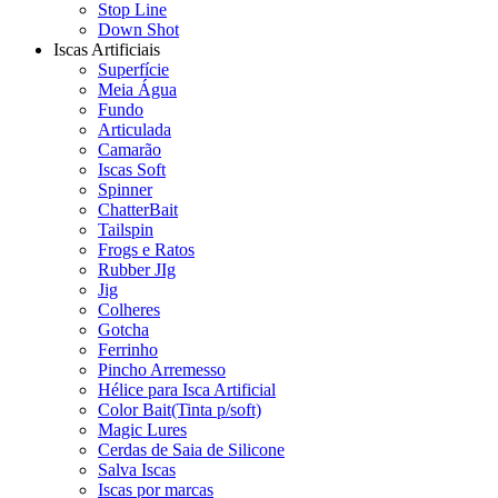
Stop Line
Down Shot
Iscas Artificiais
Superfície
Meia Água
Fundo
Articulada
Camarão
Iscas Soft
Spinner
ChatterBait
Tailspin
Frogs e Ratos
Rubber JIg
Jig
Colheres
Gotcha
Ferrinho
Pincho Arremesso
Hélice para Isca Artificial
Color Bait(Tinta p/soft)
Magic Lures
Cerdas de Saia de Silicone
Salva Iscas
Iscas por marcas