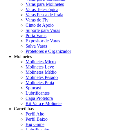
Varas para Molinetes
Varas Telescópica
Varas Pesca de Praia
Varas de Fly
Cinto de Apoio
Suporte para Varas
Porta Varas
Expositor de Varas
Salva Varas
Protetores e Organizador
Molinetes
Molinetes Micro
Molinetes Leve
Molinetes Médio
Molinetes Pesado
Molinetes Praia
Spincast
Lubrificantes
Capa Protetora
Kit Vara e Molinete
Carretilhas
Perfil Alto
Perfil Baixo
Big Game
Lubrificantes