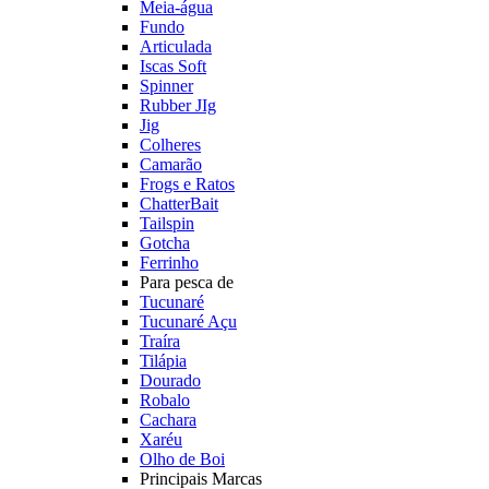
Meia-água
Fundo
Articulada
Iscas Soft
Spinner
Rubber JIg
Jig
Colheres
Camarão
Frogs e Ratos
ChatterBait
Tailspin
Gotcha
Ferrinho
Para pesca de
Tucunaré
Tucunaré Açu
Traíra
Tilápia
Dourado
Robalo
Cachara
Xaréu
Olho de Boi
Principais Marcas