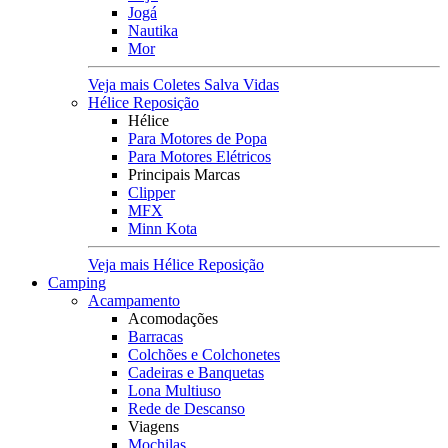
Jogá
Nautika
Mor
Veja mais Coletes Salva Vidas
Hélice Reposição
Hélice
Para Motores de Popa
Para Motores Elétricos
Principais Marcas
Clipper
MFX
Minn Kota
Veja mais Hélice Reposição
Camping
Acampamento
Acomodações
Barracas
Colchões e Colchonetes
Cadeiras e Banquetas
Lona Multiuso
Rede de Descanso
Viagens
Mochilas