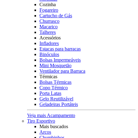
Cozinha
Fogareiro
Cartucho de Gás
Churrasco
Maçarico
Talheres
Acessórios
Infladores
Estacas para barracas
Binóculos
Bolsas Impermeáveis
Mini Mosquetão
Ventilador para Barraca
Térmicas
Bolsas Térmicas
Copo Térmico
Porta Latas
Gelo Reutilizável
Geladeiras Portáteis
Veja mais Acampamento
Tiro Esportivo
Mais buscados
Arcos
Chumbinhos