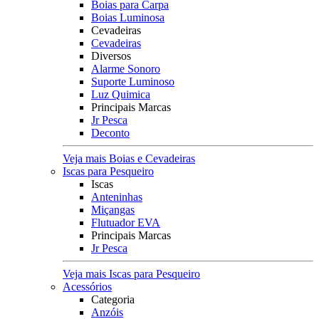
Boias para Carpa
Boias Luminosa
Cevadeiras
Cevadeiras
Diversos
Alarme Sonoro
Suporte Luminoso
Luz Quimica
Principais Marcas
Jr Pesca
Deconto
Veja mais Boias e Cevadeiras
Iscas para Pesqueiro
Iscas
Anteninhas
Miçangas
Flutuador EVA
Principais Marcas
Jr Pesca
Veja mais Iscas para Pesqueiro
Acessórios
Categoria
Anzóis