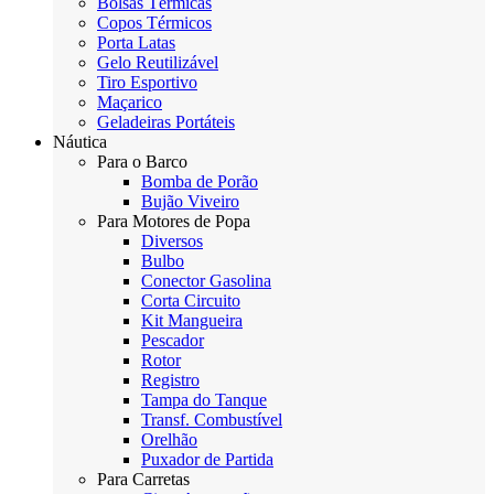
Bolsas Térmicas
Copos Térmicos
Porta Latas
Gelo Reutilizável
Tiro Esportivo
Maçarico
Geladeiras Portáteis
Náutica
Para o Barco
Bomba de Porão
Bujão Viveiro
Para Motores de Popa
Diversos
Bulbo
Conector Gasolina
Corta Circuito
Kit Mangueira
Pescador
Rotor
Registro
Tampa do Tanque
Transf. Combustível
Orelhão
Puxador de Partida
Para Carretas