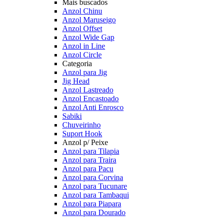
Mais buscados
Anzol Chinu
Anzol Maruseigo
Anzol Offset
Anzol Wide Gap
Anzol in Line
Anzol Circle
Categoria
Anzol para Jig
Jig Head
Anzol Lastreado
Anzol Encastoado
Anzol Anti Enrosco
Sabiki
Chuveirinho
Suport Hook
Anzol p/ Peixe
Anzol para Tilapia
Anzol para Traira
Anzol para Pacu
Anzol para Corvina
Anzol para Tucunare
Anzol para Tambaqui
Anzol para Piapara
Anzol para Dourado