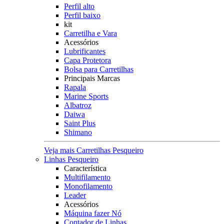
Perfil alto
Perfil baixo
kit
Carretilha e Vara
Acessórios
Lubrificantes
Capa Protetora
Bolsa para Carretilhas
Principais Marcas
Rapala
Marine Sports
Albatroz
Daiwa
Saint Plus
Shimano
Veja mais Carretilhas Pesqueiro
Linhas Pesqueiro
Característica
Multifilamento
Monofilamento
Leader
Acessórios
Máquina fazer Nó
Contador de Linhas