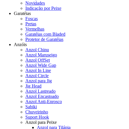
Novidades
Indicação por Peixe
Garatéias
Foscas
Pretas
Vermelhas
Garatéias com Bladed
Protetor de Garatéias
Anzóis
Anzol Chinu
Anzol Maruseigo
Anzol OffSet
Anzol Wide Gap
Anzol In Line
Anzol Circle
Anzol para Jig
Jig Head
Anzol Lastreado
Anzol Encastoado
Anzol Anti-Enrosco
Sabiki
Chuveirinho
Suport Hook
Anzol para Peixe
Anzol para Tilápia