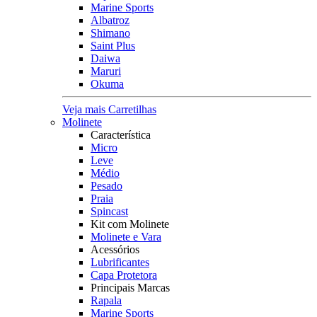
Marine Sports
Albatroz
Shimano
Saint Plus
Daiwa
Maruri
Okuma
Veja mais Carretilhas
Molinete
Característica
Micro
Leve
Médio
Pesado
Praia
Spincast
Kit com Molinete
Molinete e Vara
Acessórios
Lubrificantes
Capa Protetora
Principais Marcas
Rapala
Marine Sports