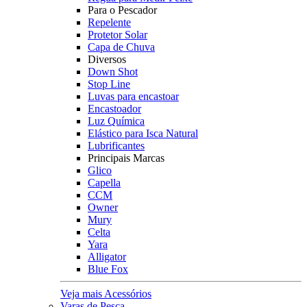
Para o Pescador
Repelente
Protetor Solar
Capa de Chuva
Diversos
Down Shot
Stop Line
Luvas para encastoar
Encastoador
Luz Química
Elástico para Isca Natural
Lubrificantes
Principais Marcas
Glico
Capella
CCM
Owner
Mury
Celta
Yara
Alligator
Blue Fox
Veja mais Acessórios
Varas de Pesca