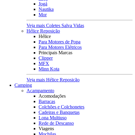
Jogá
Nautika
Mor
Veja mais Coletes Salva Vidas
Hélice Reposição
Hélice
Para Motores de Popa
Para Motores Elétricos
Principais Marcas
Clipper
MFX
Minn Kota
Veja mais Hélice Reposição
Camping
Acampamento
Acomodações
Barracas
Colchões e Colchonetes
Cadeiras e Banquetas
Lona Multiuso
Rede de Descanso
Viagens
Mochilas