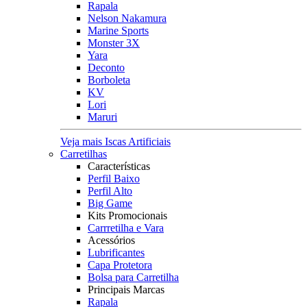
Rapala
Nelson Nakamura
Marine Sports
Monster 3X
Yara
Deconto
Borboleta
KV
Lori
Maruri
Veja mais Iscas Artificiais
Carretilhas
Características
Perfil Baixo
Perfil Alto
Big Game
Kits Promocionais
Carrretilha e Vara
Acessórios
Lubrificantes
Capa Protetora
Bolsa para Carretilha
Principais Marcas
Rapala