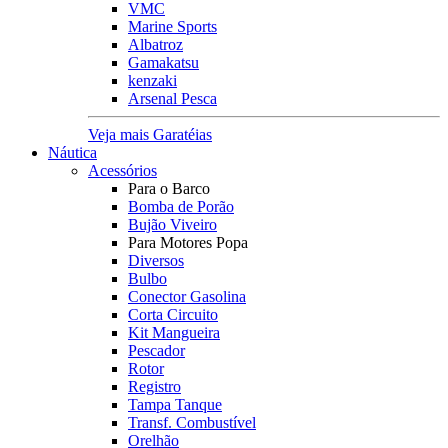
VMC
Marine Sports
Albatroz
Gamakatsu
kenzaki
Arsenal Pesca
Veja mais Garatéias
Náutica
Acessórios
Para o Barco
Bomba de Porão
Bujão Viveiro
Para Motores Popa
Diversos
Bulbo
Conector Gasolina
Corta Circuito
Kit Mangueira
Pescador
Rotor
Registro
Tampa Tanque
Transf. Combustível
Orelhão