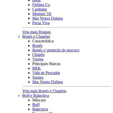
BRK
Fishing Co
Cardume
Monster 3X
Mar Negro Fishing
Presa Viva
Veja mais Roupas
Bonés e Chapéus
Característica
Bonés
Bonés c/ proteção de pescoço
Chapéu
Viseira
Principais Marcas
BRK
Vida de Pescador
Sumax
Mar Negro Fishing
Veja mais Bonés e Chapéus
Buff e Balaclava
Máscara
Buff
Balaclava