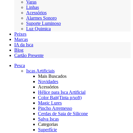
Varas
Linhas
Acessórios
Alarmes Sonoro
Suporte Luminoso
Luz Quimica
Peixes
Marcas
IA da Isca
Blog
Cartão Presente
Pesca
Iscas Artificiais
Mais Buscados
Novidades
Acessórios
Hélice para Isca Artificial
Color Bait(Tinta p/soft)
Magic Lures
Pincho Arremesso
Cerdas de Saia de Silicone
Salva Iscas
Categorias
Superfície