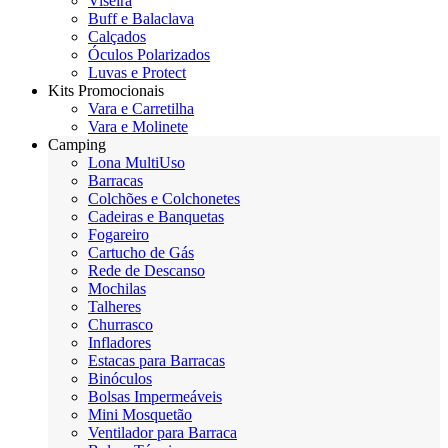
Viseira
Buff e Balaclava
Calçados
Óculos Polarizados
Luvas e Protect
Kits Promocionais
Vara e Carretilha
Vara e Molinete
Camping
Lona MultiUso
Barracas
Colchões e Colchonetes
Cadeiras e Banquetas
Fogareiro
Cartucho de Gás
Rede de Descanso
Mochilas
Talheres
Churrasco
Infladores
Estacas para Barracas
Binóculos
Bolsas Impermeáveis
Mini Mosquetão
Ventilador para Barraca