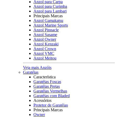
Anzol para Carpa
Anzol para Curimba
Anzol para Lambari
Principais Marcas
Anzol Gamakatsu
Anzol Marine Sports
Anzol Pinnacle
Anzol Sasame
Anzol Owner
Anzol Kenzaki
Anzol Crown
Anzol VMC
Anzol Meitou
Veja mais Anzóis
Garatéias
Característica
Garatéias Foscas
Garatéias Pretas
Garatéias Vermelhas
Garatéias com Bladed
Acessórios
Protetor de Garatéias
Principais Marcas
Owner