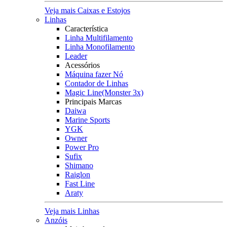
Veja mais Caixas e Estojos
Linhas
Característica
Linha Multifilamento
Linha Monofilamento
Leader
Acessórios
Máquina fazer Nó
Contador de Linhas
Magic Line(Monster 3x)
Principais Marcas
Daiwa
Marine Sports
YGK
Owner
Power Pro
Sufix
Shimano
Raiglon
Fast Line
Araty
Veja mais Linhas
Anzóis