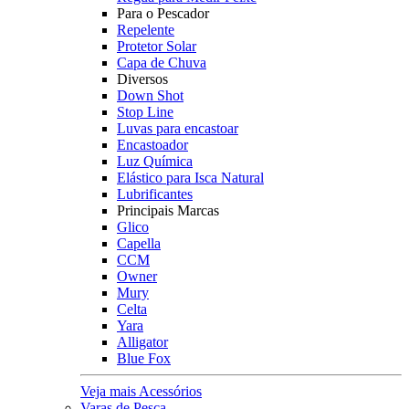
Para o Pescador
Repelente
Protetor Solar
Capa de Chuva
Diversos
Down Shot
Stop Line
Luvas para encastoar
Encastoador
Luz Química
Elástico para Isca Natural
Lubrificantes
Principais Marcas
Glico
Capella
CCM
Owner
Mury
Celta
Yara
Alligator
Blue Fox
Veja mais Acessórios
Varas de Pesca