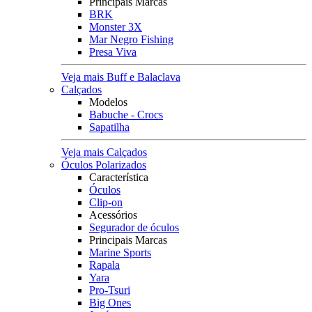
Principais Marcas
BRK
Monster 3X
Mar Negro Fishing
Presa Viva
Veja mais Buff e Balaclava
Calçados
Modelos
Babuche - Crocs
Sapatilha
Veja mais Calçados
Óculos Polarizados
Característica
Óculos
Clip-on
Acessórios
Segurador de óculos
Principais Marcas
Marine Sports
Rapala
Yara
Pro-Tsuri
Big Ones