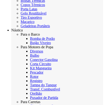
Bolsas Térmicas
Copos Térmicos
Porta Latas
Gelo Reutilizável
Tiro Esportivo
Maçarico
Geladeiras Portáteis
Náutica
Para o Barco
Bomba de Porão
Bujão Viveiro
Para Motores de Popa
Diversos
Bulbo
Conector Gasolina
Corta Circuito
Kit Mangueira
Pescador
Rotor
Registro
Tampa do Tanque
Transf. Combustível
Orelhão
Puxador de Partida
Para Carretas