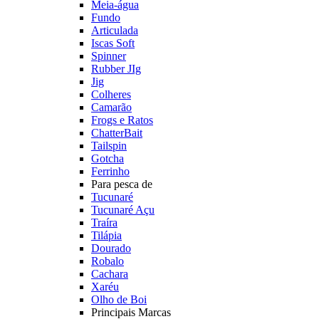
Meia-água
Fundo
Articulada
Iscas Soft
Spinner
Rubber JIg
Jig
Colheres
Camarão
Frogs e Ratos
ChatterBait
Tailspin
Gotcha
Ferrinho
Para pesca de
Tucunaré
Tucunaré Açu
Traíra
Tilápia
Dourado
Robalo
Cachara
Xaréu
Olho de Boi
Principais Marcas