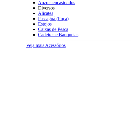
Anzois encastoados
Diversos
Alicates
Passaguá (Puça)
Estojos
Caixas de Pesca
Cadeiras e Banquetas
Veja mais Acessórios
Varas Pesqueiro
Categoria
Varas para Carretilhas
Varas para Molinetes
Acessórios
Suporte para Varas
Transporte
Tubo porta Varas
Organização
Expositores
Principais Marcas
Albatroz
Daiwa
Lumis
Marine Sports
Pesca Brasil