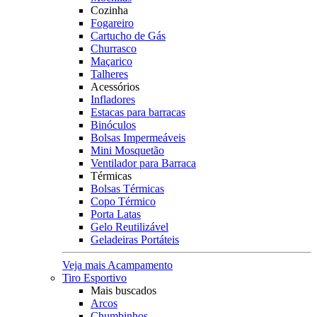
Cozinha
Fogareiro
Cartucho de Gás
Churrasco
Maçarico
Talheres
Acessórios
Infladores
Estacas para barracas
Binóculos
Bolsas Impermeáveis
Mini Mosquetão
Ventilador para Barraca
Térmicas
Bolsas Térmicas
Copo Térmico
Porta Latas
Gelo Reutilizável
Geladeiras Portáteis
Veja mais Acampamento
Tiro Esportivo
Mais buscados
Arcos
Chumbinhos