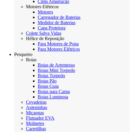
Cinta Amarração
Motores Elétricos
Motores
Carregador de Baterias
Medidor de Baterias
Capa Protetora
Colete Salva Vidas
Hélice de Reposição
Para Motores de Popa
Para Motores Elétricos
Pesqueiro
Boias
Boias de Arremesso
Boias Mini Torpedo
Boias Torpedo
Boias Pão
Boias Guia
Boias para Carpa
Boias Luminosa
Cevadeiras
Anteninhas
Miçangas
Flutuador EVA
Molinetes
Carretilhas