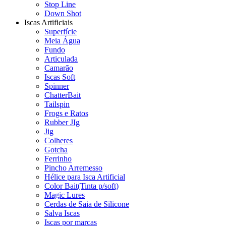
Stop Line
Down Shot
Iscas Artificiais
Superfície
Meia Água
Fundo
Articulada
Camarão
Iscas Soft
Spinner
ChatterBait
Tailspin
Frogs e Ratos
Rubber JIg
Jig
Colheres
Gotcha
Ferrinho
Pincho Arremesso
Hélice para Isca Artificial
Color Bait(Tinta p/soft)
Magic Lures
Cerdas de Saia de Silicone
Salva Iscas
Iscas por marcas