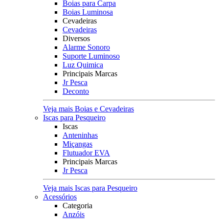
Boias para Carpa
Boias Luminosa
Cevadeiras
Cevadeiras
Diversos
Alarme Sonoro
Suporte Luminoso
Luz Quimica
Principais Marcas
Jr Pesca
Deconto
Veja mais Boias e Cevadeiras
Iscas para Pesqueiro
Iscas
Anteninhas
Miçangas
Flutuador EVA
Principais Marcas
Jr Pesca
Veja mais Iscas para Pesqueiro
Acessórios
Categoria
Anzóis