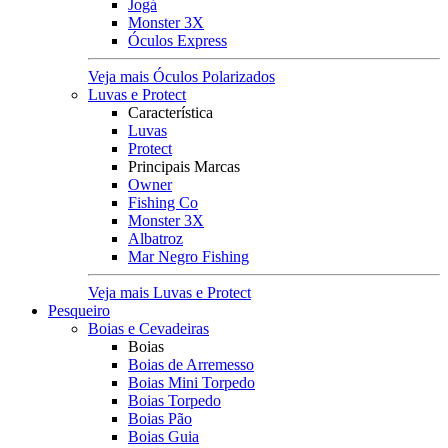
Jogá
Monster 3X
Óculos Express
Veja mais Óculos Polarizados
Luvas e Protect
Característica
Luvas
Protect
Principais Marcas
Owner
Fishing Co
Monster 3X
Albatroz
Mar Negro Fishing
Veja mais Luvas e Protect
Pesqueiro
Boias e Cevadeiras
Boias
Boias de Arremesso
Boias Mini Torpedo
Boias Torpedo
Boias Pão
Boias Guia