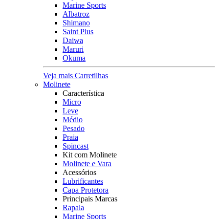
Marine Sports
Albatroz
Shimano
Saint Plus
Daiwa
Maruri
Okuma
Veja mais Carretilhas
Molinete
Característica
Micro
Leve
Médio
Pesado
Praia
Spincast
Kit com Molinete
Molinete e Vara
Acessórios
Lubrificantes
Capa Protetora
Principais Marcas
Rapala
Marine Sports