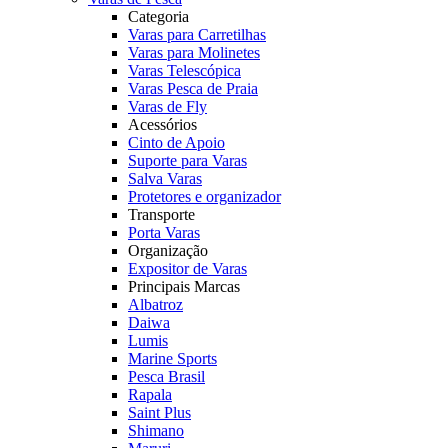
Categoria
Varas para Carretilhas
Varas para Molinetes
Varas Telescópica
Varas Pesca de Praia
Varas de Fly
Acessórios
Cinto de Apoio
Suporte para Varas
Salva Varas
Protetores e organizador
Transporte
Porta Varas
Organização
Expositor de Varas
Principais Marcas
Albatroz
Daiwa
Lumis
Marine Sports
Pesca Brasil
Rapala
Saint Plus
Shimano