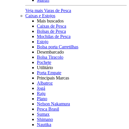
Maruri
Veja mais Varas de Pesca
Caixas e Estojos
Mais buscados
Caixas de Pesca
Bolsas de Pesca
Mochilas de Pesca
Estojo
Bolsa porta Carretilhas
Desembarcado
Bolsa Tiracolo
Pochete
Utilitário
Porta Empate
Principais Marcas
Albatroz
Jogá
Raju
Plano
Nelson Nakamura
Pesca Brasil
Sumax
Shimano
Nautika