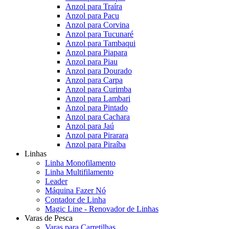
Anzol para Traíra
Anzol para Pacu
Anzol para Corvina
Anzol para Tucunaré
Anzol para Tambaqui
Anzol para Piapara
Anzol para Piau
Anzol para Dourado
Anzol para Carpa
Anzol para Curimba
Anzol para Lambari
Anzol para Pintado
Anzol para Cachara
Anzol para Jaú
Anzol para Pirarara
Anzol para Piraíba
Linhas
Linha Monofilamento
Linha Multifilamento
Leader
Máquina Fazer Nó
Contador de Linha
Magic Line - Renovador de Linhas
Varas de Pesca
Varas para Carretilhas