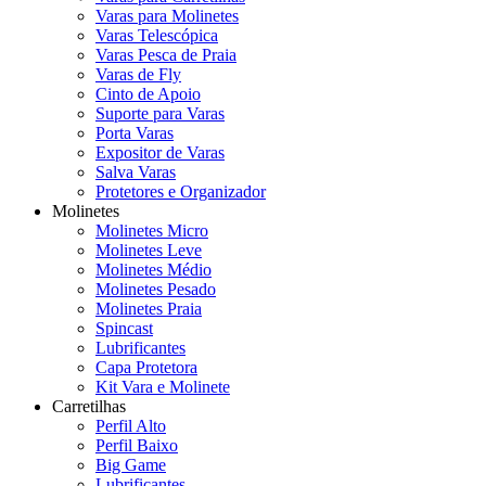
Varas para Molinetes
Varas Telescópica
Varas Pesca de Praia
Varas de Fly
Cinto de Apoio
Suporte para Varas
Porta Varas
Expositor de Varas
Salva Varas
Protetores e Organizador
Molinetes
Molinetes Micro
Molinetes Leve
Molinetes Médio
Molinetes Pesado
Molinetes Praia
Spincast
Lubrificantes
Capa Protetora
Kit Vara e Molinete
Carretilhas
Perfil Alto
Perfil Baixo
Big Game
Lubrificantes