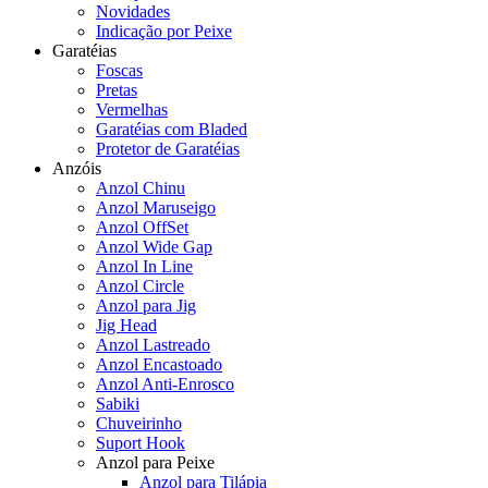
Novidades
Indicação por Peixe
Garatéias
Foscas
Pretas
Vermelhas
Garatéias com Bladed
Protetor de Garatéias
Anzóis
Anzol Chinu
Anzol Maruseigo
Anzol OffSet
Anzol Wide Gap
Anzol In Line
Anzol Circle
Anzol para Jig
Jig Head
Anzol Lastreado
Anzol Encastoado
Anzol Anti-Enrosco
Sabiki
Chuveirinho
Suport Hook
Anzol para Peixe
Anzol para Tilápia