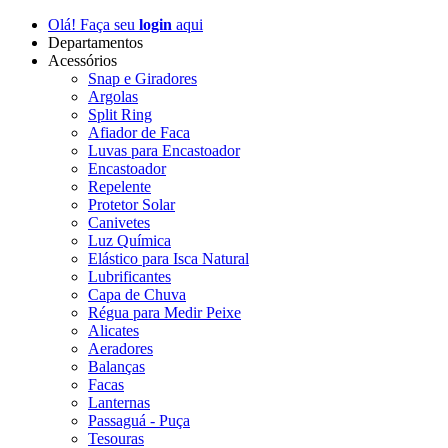
Olá! Faça seu
login
aqui
Departamentos
Acessórios
Snap e Giradores
Argolas
Split Ring
Afiador de Faca
Luvas para Encastoador
Encastoador
Repelente
Protetor Solar
Canivetes
Luz Química
Elástico para Isca Natural
Lubrificantes
Capa de Chuva
Régua para Medir Peixe
Alicates
Aeradores
Balanças
Facas
Lanternas
Passaguá - Puça
Tesouras