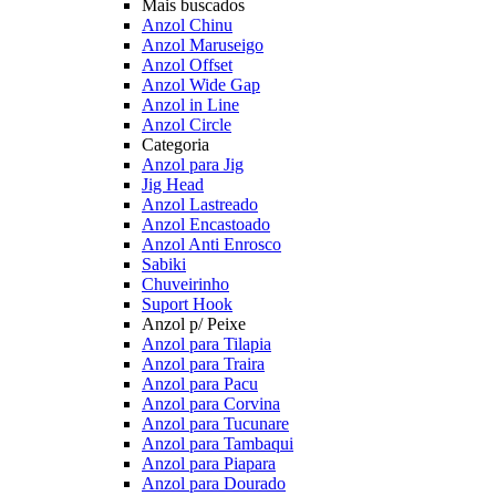
Mais buscados
Anzol Chinu
Anzol Maruseigo
Anzol Offset
Anzol Wide Gap
Anzol in Line
Anzol Circle
Categoria
Anzol para Jig
Jig Head
Anzol Lastreado
Anzol Encastoado
Anzol Anti Enrosco
Sabiki
Chuveirinho
Suport Hook
Anzol p/ Peixe
Anzol para Tilapia
Anzol para Traira
Anzol para Pacu
Anzol para Corvina
Anzol para Tucunare
Anzol para Tambaqui
Anzol para Piapara
Anzol para Dourado