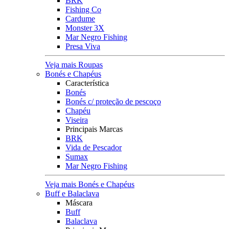
BRK
Fishing Co
Cardume
Monster 3X
Mar Negro Fishing
Presa Viva
Veja mais Roupas
Bonés e Chapéus
Característica
Bonés
Bonés c/ proteção de pescoço
Chapéu
Viseira
Principais Marcas
BRK
Vida de Pescador
Sumax
Mar Negro Fishing
Veja mais Bonés e Chapéus
Buff e Balaclava
Máscara
Buff
Balaclava