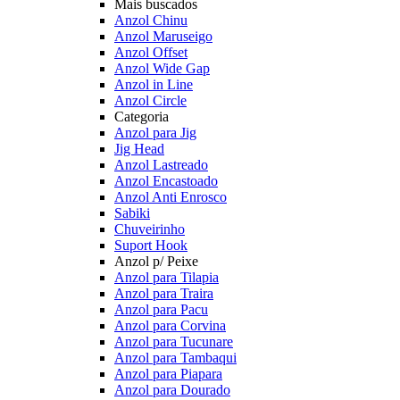
Mais buscados
Anzol Chinu
Anzol Maruseigo
Anzol Offset
Anzol Wide Gap
Anzol in Line
Anzol Circle
Categoria
Anzol para Jig
Jig Head
Anzol Lastreado
Anzol Encastoado
Anzol Anti Enrosco
Sabiki
Chuveirinho
Suport Hook
Anzol p/ Peixe
Anzol para Tilapia
Anzol para Traira
Anzol para Pacu
Anzol para Corvina
Anzol para Tucunare
Anzol para Tambaqui
Anzol para Piapara
Anzol para Dourado