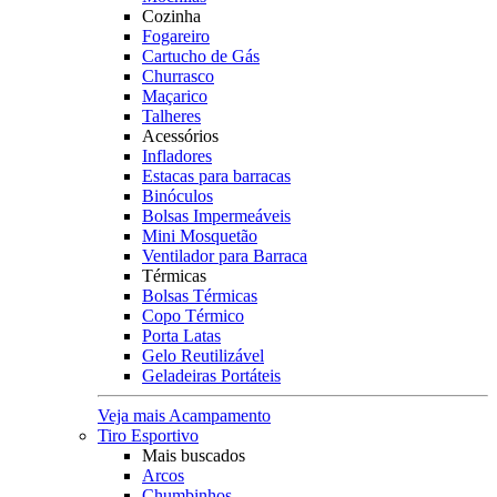
Cozinha
Fogareiro
Cartucho de Gás
Churrasco
Maçarico
Talheres
Acessórios
Infladores
Estacas para barracas
Binóculos
Bolsas Impermeáveis
Mini Mosquetão
Ventilador para Barraca
Térmicas
Bolsas Térmicas
Copo Térmico
Porta Latas
Gelo Reutilizável
Geladeiras Portáteis
Veja mais Acampamento
Tiro Esportivo
Mais buscados
Arcos
Chumbinhos