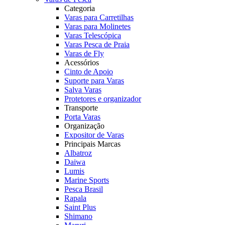
Categoria
Varas para Carretilhas
Varas para Molinetes
Varas Telescópica
Varas Pesca de Praia
Varas de Fly
Acessórios
Cinto de Apoio
Suporte para Varas
Salva Varas
Protetores e organizador
Transporte
Porta Varas
Organização
Expositor de Varas
Principais Marcas
Albatroz
Daiwa
Lumis
Marine Sports
Pesca Brasil
Rapala
Saint Plus
Shimano