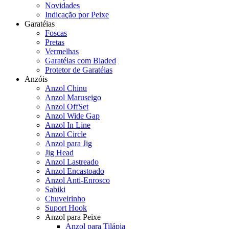
Novidades
Indicação por Peixe
Garatéias
Foscas
Pretas
Vermelhas
Garatéias com Bladed
Protetor de Garatéias
Anzóis
Anzol Chinu
Anzol Maruseigo
Anzol OffSet
Anzol Wide Gap
Anzol In Line
Anzol Circle
Anzol para Jig
Jig Head
Anzol Lastreado
Anzol Encastoado
Anzol Anti-Enrosco
Sabiki
Chuveirinho
Suport Hook
Anzol para Peixe
Anzol para Tilápia