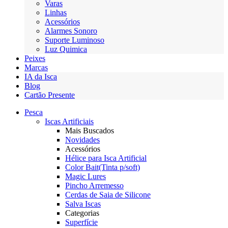
Varas
Linhas
Acessórios
Alarmes Sonoro
Suporte Luminoso
Luz Quimica
Peixes
Marcas
IA da Isca
Blog
Cartão Presente
Pesca
Iscas Artificiais
Mais Buscados
Novidades
Acessórios
Hélice para Isca Artificial
Color Bait(Tinta p/soft)
Magic Lures
Pincho Arremesso
Cerdas de Saia de Silicone
Salva Iscas
Categorias
Superfície