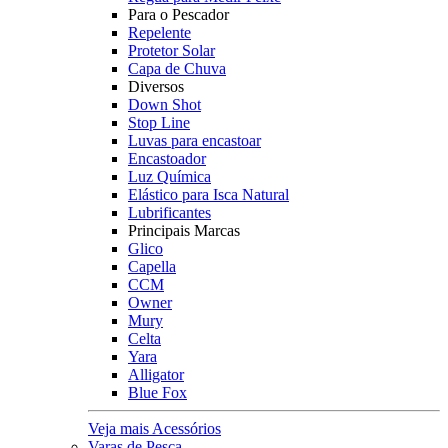
Para o Pescador
Repelente
Protetor Solar
Capa de Chuva
Diversos
Down Shot
Stop Line
Luvas para encastoar
Encastoador
Luz Química
Elástico para Isca Natural
Lubrificantes
Principais Marcas
Glico
Capella
CCM
Owner
Mury
Celta
Yara
Alligator
Blue Fox
Veja mais Acessórios
Varas de Pesca