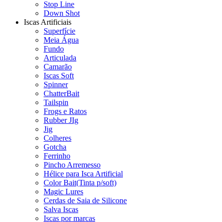
Stop Line
Down Shot
Iscas Artificiais
Superfície
Meia Água
Fundo
Articulada
Camarão
Iscas Soft
Spinner
ChatterBait
Tailspin
Frogs e Ratos
Rubber JIg
Jig
Colheres
Gotcha
Ferrinho
Pincho Arremesso
Hélice para Isca Artificial
Color Bait(Tinta p/soft)
Magic Lures
Cerdas de Saia de Silicone
Salva Iscas
Iscas por marcas