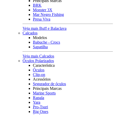
Principais Marcas
BRK
Monster 3X
Mar Negro Fishing
Presa Viva
Veja mais Buff e Balaclava
Calçados
Modelos
Babuche - Crocs
Sapatilha
Veja mais Calçados
Óculos Polarizados
Característica
Óculos
Clip-on
Acessórios
Segurador de óculos
Principais Marcas
Marine Sports
Rapala
Yara
Pro-Tsuri
Big Ones