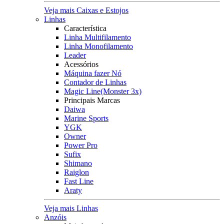
Veja mais Caixas e Estojos
Linhas
Característica
Linha Multifilamento
Linha Monofilamento
Leader
Acessórios
Máquina fazer Nó
Contador de Linhas
Magic Line(Monster 3x)
Principais Marcas
Daiwa
Marine Sports
YGK
Owner
Power Pro
Sufix
Shimano
Raiglon
Fast Line
Araty
Veja mais Linhas
Anzóis