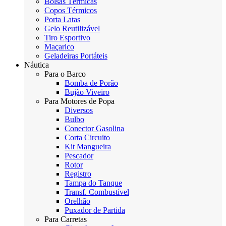
Bolsas Térmicas
Copos Térmicos
Porta Latas
Gelo Reutilizável
Tiro Esportivo
Maçarico
Geladeiras Portáteis
Náutica
Para o Barco
Bomba de Porão
Bujão Viveiro
Para Motores de Popa
Diversos
Bulbo
Conector Gasolina
Corta Circuito
Kit Mangueira
Pescador
Rotor
Registro
Tampa do Tanque
Transf. Combustível
Orelhão
Puxador de Partida
Para Carretas