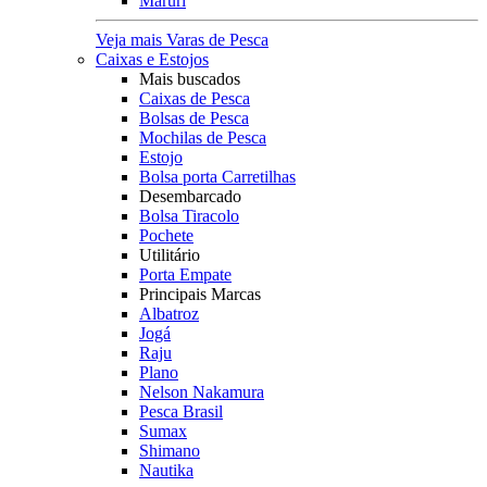
Maruri
Veja mais Varas de Pesca
Caixas e Estojos
Mais buscados
Caixas de Pesca
Bolsas de Pesca
Mochilas de Pesca
Estojo
Bolsa porta Carretilhas
Desembarcado
Bolsa Tiracolo
Pochete
Utilitário
Porta Empate
Principais Marcas
Albatroz
Jogá
Raju
Plano
Nelson Nakamura
Pesca Brasil
Sumax
Shimano
Nautika