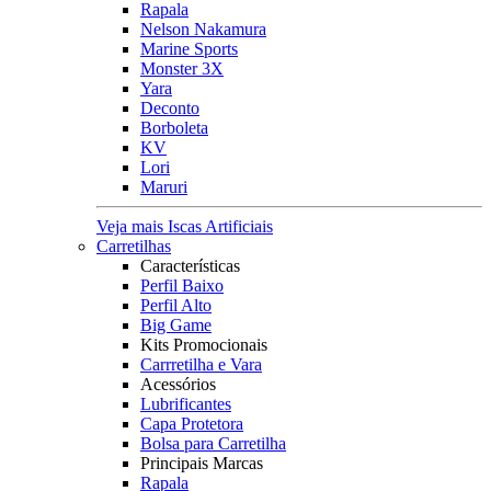
Rapala
Nelson Nakamura
Marine Sports
Monster 3X
Yara
Deconto
Borboleta
KV
Lori
Maruri
Veja mais Iscas Artificiais
Carretilhas
Características
Perfil Baixo
Perfil Alto
Big Game
Kits Promocionais
Carrretilha e Vara
Acessórios
Lubrificantes
Capa Protetora
Bolsa para Carretilha
Principais Marcas
Rapala