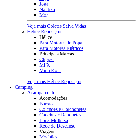
Jogá
Nautika
Mor
Veja mais Coletes Salva Vidas
Hélice Reposição
Hélice
Para Motores de Popa
Para Motores Elétricos
Principais Marcas
Clipper
MFX
Minn Kota
Veja mais Hélice Reposição
Camping
Acampamento
Acomodações
Barracas
Colchões e Colchonetes
Cadeiras e Banquetas
Lona Multiuso
Rede de Descanso
Viagens
Mochilas