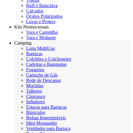
Viseira
Buff e Balaclava
Calçados
Óculos Polarizados
Luvas e Protect
Kits Promocionais
Vara e Carretilha
Vara e Molinete
Camping
Lona MultiUso
Barracas
Colchões e Colchonetes
Cadeiras e Banquetas
Fogareiro
Cartucho de Gás
Rede de Descanso
Mochilas
Talheres
Churrasco
Infladores
Estacas para Barracas
Binóculos
Bolsas Impermeáveis
Mini Mosquetão
Ventilador para Barraca