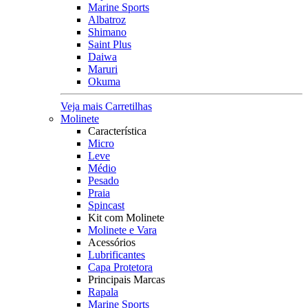
Marine Sports
Albatroz
Shimano
Saint Plus
Daiwa
Maruri
Okuma
Veja mais Carretilhas
Molinete
Característica
Micro
Leve
Médio
Pesado
Praia
Spincast
Kit com Molinete
Molinete e Vara
Acessórios
Lubrificantes
Capa Protetora
Principais Marcas
Rapala
Marine Sports