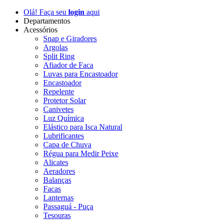
Olá! Faça seu
login
aqui
Departamentos
Acessórios
Snap e Giradores
Argolas
Split Ring
Afiador de Faca
Luvas para Encastoador
Encastoador
Repelente
Protetor Solar
Canivetes
Luz Química
Elástico para Isca Natural
Lubrificantes
Capa de Chuva
Régua para Medir Peixe
Alicates
Aeradores
Balanças
Facas
Lanternas
Passaguá - Puça
Tesouras