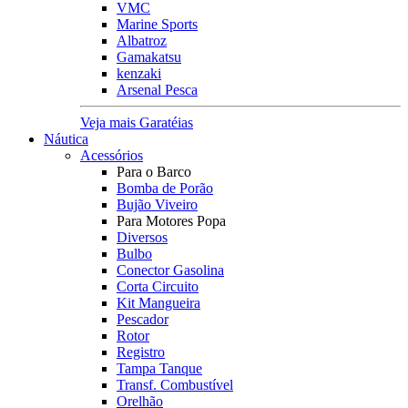
VMC
Marine Sports
Albatroz
Gamakatsu
kenzaki
Arsenal Pesca
Veja mais Garatéias
Náutica
Acessórios
Para o Barco
Bomba de Porão
Bujão Viveiro
Para Motores Popa
Diversos
Bulbo
Conector Gasolina
Corta Circuito
Kit Mangueira
Pescador
Rotor
Registro
Tampa Tanque
Transf. Combustível
Orelhão