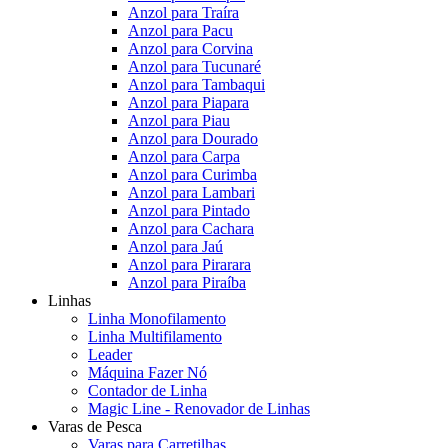
Anzol para Traíra
Anzol para Pacu
Anzol para Corvina
Anzol para Tucunaré
Anzol para Tambaqui
Anzol para Piapara
Anzol para Piau
Anzol para Dourado
Anzol para Carpa
Anzol para Curimba
Anzol para Lambari
Anzol para Pintado
Anzol para Cachara
Anzol para Jaú
Anzol para Pirarara
Anzol para Piraíba
Linhas
Linha Monofilamento
Linha Multifilamento
Leader
Máquina Fazer Nó
Contador de Linha
Magic Line - Renovador de Linhas
Varas de Pesca
Varas para Carretilhas