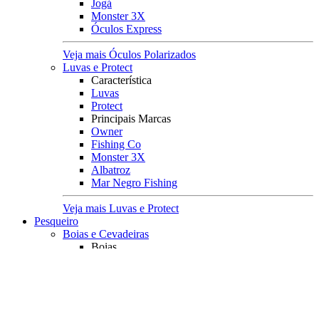
Jogá
Monster 3X
Óculos Express
Veja mais Óculos Polarizados
Luvas e Protect
Característica
Luvas
Protect
Principais Marcas
Owner
Fishing Co
Monster 3X
Albatroz
Mar Negro Fishing
Veja mais Luvas e Protect
Pesqueiro
Boias e Cevadeiras
Boias
Boias de Arremesso
Boias Mini Torpedo
Boias Torpedo
Boias Pão
Boias Guia