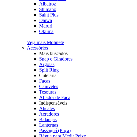
Albatroz
Shimano
Saint Plus
Daiwa
Maruri
Okuma
Veja mais Molinete
Acessórios
Mais buscados
Snap e Giradores
Argolas
Split Ring
Cutelaria
Facas
Canivetes
Tesouras
Afiador de Faca
Indispensáveis
Alicates
Aeradores
Balanças
Lanternas
Passaguá (Puça)
Régua para Medir Peixe