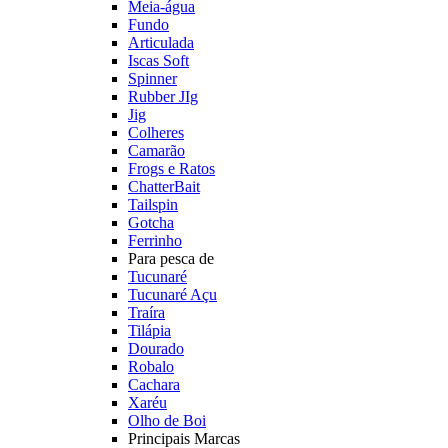
Meia-água
Fundo
Articulada
Iscas Soft
Spinner
Rubber JIg
Jig
Colheres
Camarão
Frogs e Ratos
ChatterBait
Tailspin
Gotcha
Ferrinho
Para pesca de
Tucunaré
Tucunaré Açu
Traíra
Tilápia
Dourado
Robalo
Cachara
Xaréu
Olho de Boi
Principais Marcas