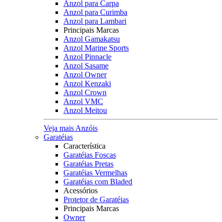
Anzol para Carpa
Anzol para Curimba
Anzol para Lambari
Principais Marcas
Anzol Gamakatsu
Anzol Marine Sports
Anzol Pinnacle
Anzol Sasame
Anzol Owner
Anzol Kenzaki
Anzol Crown
Anzol VMC
Anzol Meitou
Veja mais Anzóis
Garatéias
Característica
Garatéias Foscas
Garatéias Pretas
Garatéias Vermelhas
Garatéias com Bladed
Acessórios
Protetor de Garatéias
Principais Marcas
Owner