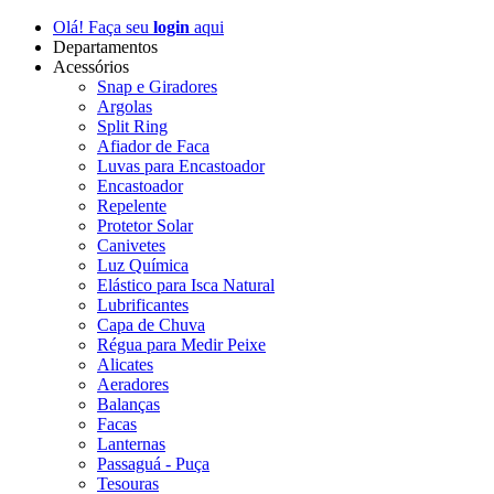
Olá! Faça seu
login
aqui
Departamentos
Acessórios
Snap e Giradores
Argolas
Split Ring
Afiador de Faca
Luvas para Encastoador
Encastoador
Repelente
Protetor Solar
Canivetes
Luz Química
Elástico para Isca Natural
Lubrificantes
Capa de Chuva
Régua para Medir Peixe
Alicates
Aeradores
Balanças
Facas
Lanternas
Passaguá - Puça
Tesouras