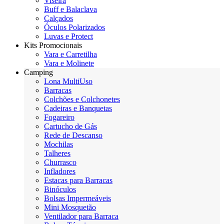
Viseira
Buff e Balaclava
Calçados
Óculos Polarizados
Luvas e Protect
Kits Promocionais
Vara e Carretilha
Vara e Molinete
Camping
Lona MultiUso
Barracas
Colchões e Colchonetes
Cadeiras e Banquetas
Fogareiro
Cartucho de Gás
Rede de Descanso
Mochilas
Talheres
Churrasco
Infladores
Estacas para Barracas
Binóculos
Bolsas Impermeáveis
Mini Mosquetão
Ventilador para Barraca