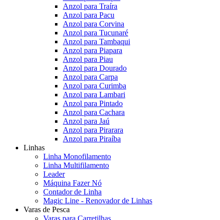
Anzol para Traíra
Anzol para Pacu
Anzol para Corvina
Anzol para Tucunaré
Anzol para Tambaqui
Anzol para Piapara
Anzol para Piau
Anzol para Dourado
Anzol para Carpa
Anzol para Curimba
Anzol para Lambari
Anzol para Pintado
Anzol para Cachara
Anzol para Jaú
Anzol para Pirarara
Anzol para Piraíba
Linhas
Linha Monofilamento
Linha Multifilamento
Leader
Máquina Fazer Nó
Contador de Linha
Magic Line - Renovador de Linhas
Varas de Pesca
Varas para Carretilhas