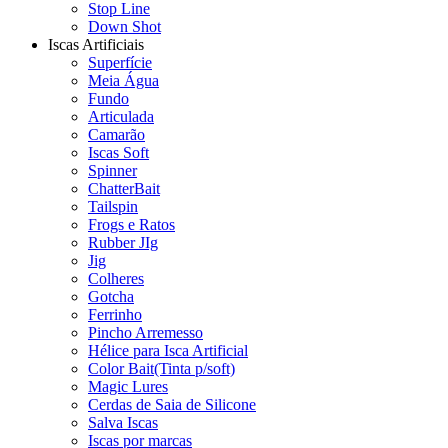
Stop Line
Down Shot
Iscas Artificiais
Superfície
Meia Água
Fundo
Articulada
Camarão
Iscas Soft
Spinner
ChatterBait
Tailspin
Frogs e Ratos
Rubber JIg
Jig
Colheres
Gotcha
Ferrinho
Pincho Arremesso
Hélice para Isca Artificial
Color Bait(Tinta p/soft)
Magic Lures
Cerdas de Saia de Silicone
Salva Iscas
Iscas por marcas