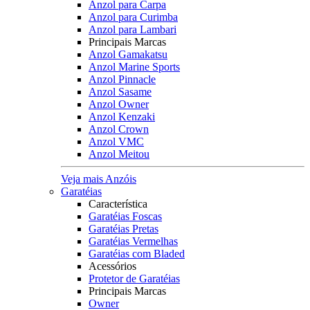
Anzol para Carpa
Anzol para Curimba
Anzol para Lambari
Principais Marcas
Anzol Gamakatsu
Anzol Marine Sports
Anzol Pinnacle
Anzol Sasame
Anzol Owner
Anzol Kenzaki
Anzol Crown
Anzol VMC
Anzol Meitou
Veja mais Anzóis
Garatéias
Característica
Garatéias Foscas
Garatéias Pretas
Garatéias Vermelhas
Garatéias com Bladed
Acessórios
Protetor de Garatéias
Principais Marcas
Owner