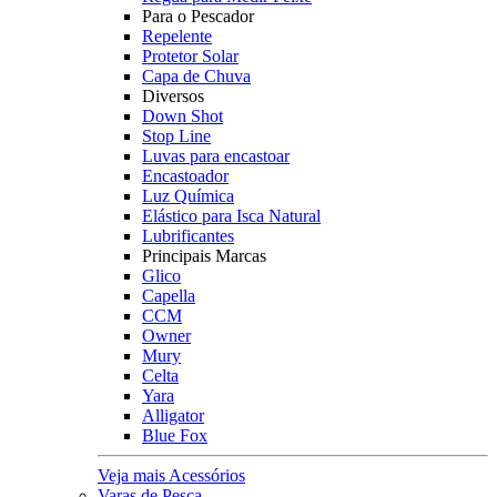
Para o Pescador
Repelente
Protetor Solar
Capa de Chuva
Diversos
Down Shot
Stop Line
Luvas para encastoar
Encastoador
Luz Química
Elástico para Isca Natural
Lubrificantes
Principais Marcas
Glico
Capella
CCM
Owner
Mury
Celta
Yara
Alligator
Blue Fox
Veja mais Acessórios
Varas de Pesca