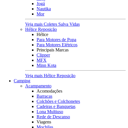
Jogá
Nautika
Mor
Veja mais Coletes Salva Vidas
Hélice Reposição
Hélice
Para Motores de Popa
Para Motores Elétricos
Principais Marcas
Clipper
MFX
Minn Kota
Veja mais Hélice Reposição
Camping
Acampamento
Acomodações
Barracas
Colchões e Colchonetes
Cadeiras e Banquetas
Lona Multiuso
Rede de Descanso
Viagens
Mochilas