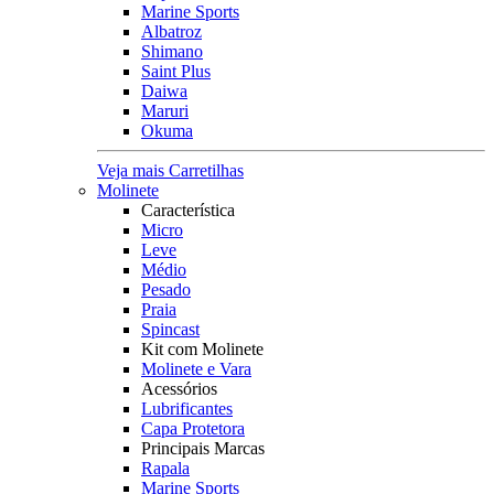
Marine Sports
Albatroz
Shimano
Saint Plus
Daiwa
Maruri
Okuma
Veja mais Carretilhas
Molinete
Característica
Micro
Leve
Médio
Pesado
Praia
Spincast
Kit com Molinete
Molinete e Vara
Acessórios
Lubrificantes
Capa Protetora
Principais Marcas
Rapala
Marine Sports