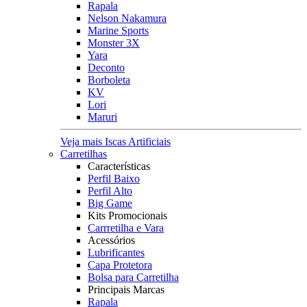
Rapala
Nelson Nakamura
Marine Sports
Monster 3X
Yara
Deconto
Borboleta
KV
Lori
Maruri
Veja mais Iscas Artificiais
Carretilhas
Características
Perfil Baixo
Perfil Alto
Big Game
Kits Promocionais
Carrretilha e Vara
Acessórios
Lubrificantes
Capa Protetora
Bolsa para Carretilha
Principais Marcas
Rapala