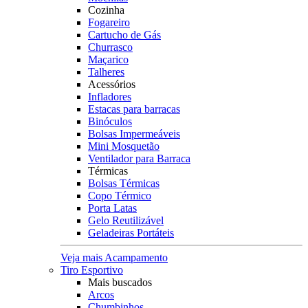
Cozinha
Fogareiro
Cartucho de Gás
Churrasco
Maçarico
Talheres
Acessórios
Infladores
Estacas para barracas
Binóculos
Bolsas Impermeáveis
Mini Mosquetão
Ventilador para Barraca
Térmicas
Bolsas Térmicas
Copo Térmico
Porta Latas
Gelo Reutilizável
Geladeiras Portáteis
Veja mais Acampamento
Tiro Esportivo
Mais buscados
Arcos
Chumbinhos