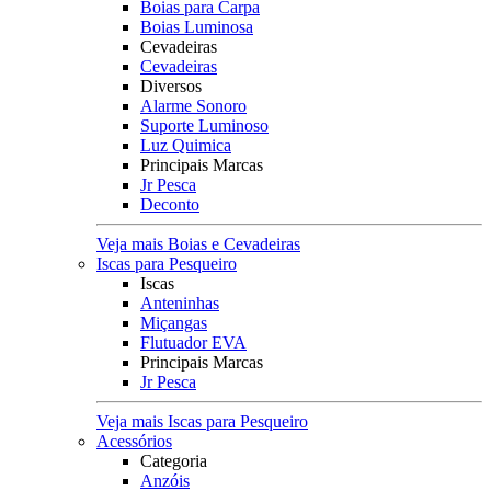
Boias para Carpa
Boias Luminosa
Cevadeiras
Cevadeiras
Diversos
Alarme Sonoro
Suporte Luminoso
Luz Quimica
Principais Marcas
Jr Pesca
Deconto
Veja mais Boias e Cevadeiras
Iscas para Pesqueiro
Iscas
Anteninhas
Miçangas
Flutuador EVA
Principais Marcas
Jr Pesca
Veja mais Iscas para Pesqueiro
Acessórios
Categoria
Anzóis