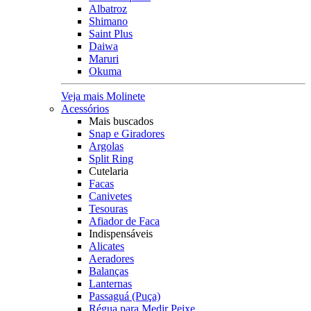
Albatroz
Shimano
Saint Plus
Daiwa
Maruri
Okuma
Veja mais Molinete
Acessórios
Mais buscados
Snap e Giradores
Argolas
Split Ring
Cutelaria
Facas
Canivetes
Tesouras
Afiador de Faca
Indispensáveis
Alicates
Aeradores
Balanças
Lanternas
Passaguá (Puça)
Régua para Medir Peixe