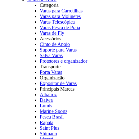
Categoria
Varas para Carretilhas
Varas para Molinetes
Varas Telescópica
Varas Pesca de Praia
Varas de Fly
Acessórios
Cinto de Apoio
Suporte para Varas
Salva Varas
Protetores e organizador
Transporte
Porta Varas
Organização
Expositor de Varas
Principais Marcas
Albatroz
Daiwa
Lumis
Marine Sports
Pesca Brasil
Rapala
Saint Plus
Shimano