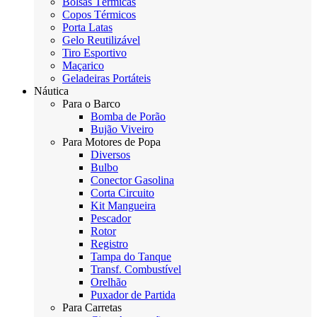
Bolsas Térmicas
Copos Térmicos
Porta Latas
Gelo Reutilizável
Tiro Esportivo
Maçarico
Geladeiras Portáteis
Náutica
Para o Barco
Bomba de Porão
Bujão Viveiro
Para Motores de Popa
Diversos
Bulbo
Conector Gasolina
Corta Circuito
Kit Mangueira
Pescador
Rotor
Registro
Tampa do Tanque
Transf. Combustível
Orelhão
Puxador de Partida
Para Carretas