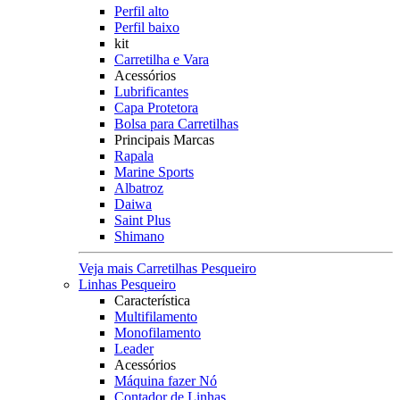
Perfil alto
Perfil baixo
kit
Carretilha e Vara
Acessórios
Lubrificantes
Capa Protetora
Bolsa para Carretilhas
Principais Marcas
Rapala
Marine Sports
Albatroz
Daiwa
Saint Plus
Shimano
Veja mais Carretilhas Pesqueiro
Linhas Pesqueiro
Característica
Multifilamento
Monofilamento
Leader
Acessórios
Máquina fazer Nó
Contador de Linhas