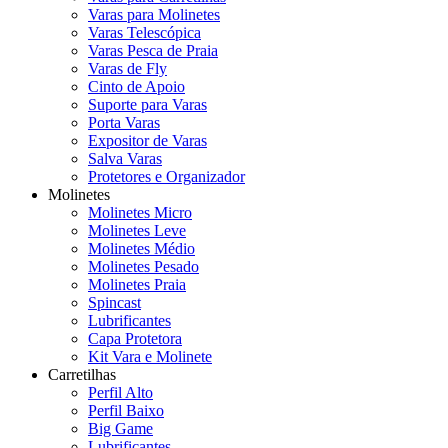
Varas para Molinetes
Varas Telescópica
Varas Pesca de Praia
Varas de Fly
Cinto de Apoio
Suporte para Varas
Porta Varas
Expositor de Varas
Salva Varas
Protetores e Organizador
Molinetes
Molinetes Micro
Molinetes Leve
Molinetes Médio
Molinetes Pesado
Molinetes Praia
Spincast
Lubrificantes
Capa Protetora
Kit Vara e Molinete
Carretilhas
Perfil Alto
Perfil Baixo
Big Game
Lubrificantes