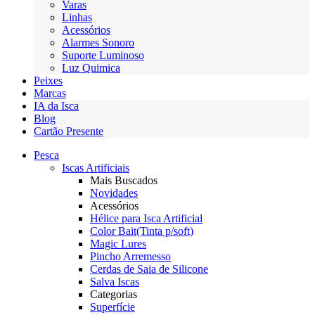
Varas
Linhas
Acessórios
Alarmes Sonoro
Suporte Luminoso
Luz Quimica
Peixes
Marcas
IA da Isca
Blog
Cartão Presente
Pesca
Iscas Artificiais
Mais Buscados
Novidades
Acessórios
Hélice para Isca Artificial
Color Bait(Tinta p/soft)
Magic Lures
Pincho Arremesso
Cerdas de Saia de Silicone
Salva Iscas
Categorias
Superfície