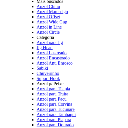
Mais buscados
Anzol Chinu
Anzol Maruseigo
Anzol Offset
Anzol Wide Gap
Anzol in Line
Anzol Circle
Categoria
Anzol para Jig
Jig Head
Anzol Lastreado
Anzol Encastoado
Anzol Anti Enrosco
Sabiki
Chuveirinho
Suport Hook
Anzol p/ Peixe
Anzol para Tilapia
Anzol para Traira
Anzol para Pacu
Anzol para Corvina
Anzol para Tucunare
Anzol para Tambaqui
Anzol para Piapara
Anzol para Dourado