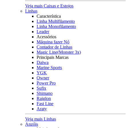
Veja mais Caixas e Estojos
Linhas
Característica
Linha Multifilamento
Linha Monofilamento
Leader
Acessórios
Máquina fazer Nó
Contador de Linhas
Magic Line(Monster 3x)
Principais Marcas
Daiwa
Marine Sports
YGK
Owner
Power Pro
Sufix
Shimano
Raiglon
Fast Line
Araty
Veja mais Linhas
Anzóis