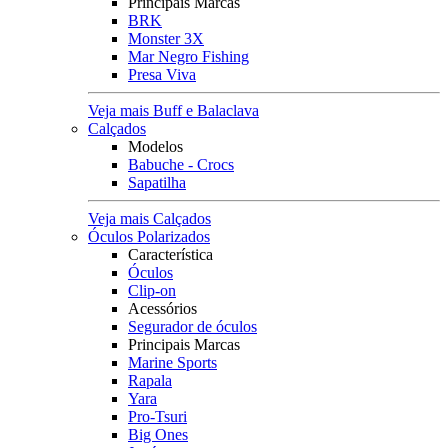
Principais Marcas
BRK
Monster 3X
Mar Negro Fishing
Presa Viva
Veja mais Buff e Balaclava
Calçados
Modelos
Babuche - Crocs
Sapatilha
Veja mais Calçados
Óculos Polarizados
Característica
Óculos
Clip-on
Acessórios
Segurador de óculos
Principais Marcas
Marine Sports
Rapala
Yara
Pro-Tsuri
Big Ones