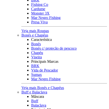
BRK
Fishing Co
Cardume
Monster 3X
Mar Negro Fishing
Presa Viva
Veja mais Roupas
Bonés e Chapéus
Característica
Bonés
Bonés c/ proteção de pescoço
Chapéu
Viseira
Principais Marcas
BRK
Vida de Pescador
Sumax
Mar Negro Fishing
Veja mais Bonés e Chapéus
Buff e Balaclava
Máscara
Buff
Balaclava