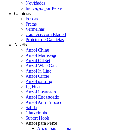
Novidades
Indicação por Peixe
Garatéias
Foscas
Pretas
Vermelhas
Garatéias com Bladed
Protetor de Garatéias
Anzóis
Anzol Chinu
Anzol Maruseigo
Anzol OffSet
Anzol Wide Gap
Anzol In Line
Anzol Circle
Anzol para Jig
Jig Head
Anzol Lastreado
Anzol Encastoado
Anzol Anti-Enrosco
Sabiki
Chuveirinho
Suport Hook
Anzol para Peixe
Anzol para Tilápia