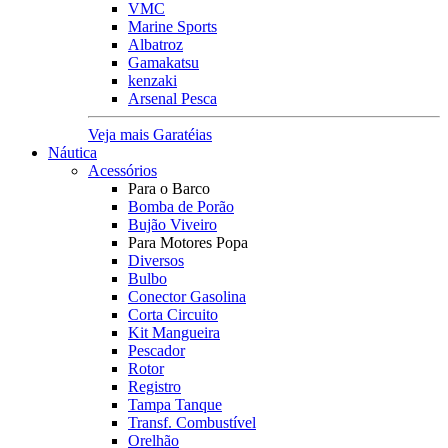
VMC
Marine Sports
Albatroz
Gamakatsu
kenzaki
Arsenal Pesca
Veja mais Garatéias
Náutica
Acessórios
Para o Barco
Bomba de Porão
Bujão Viveiro
Para Motores Popa
Diversos
Bulbo
Conector Gasolina
Corta Circuito
Kit Mangueira
Pescador
Rotor
Registro
Tampa Tanque
Transf. Combustível
Orelhão