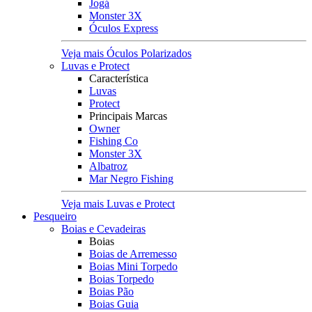
Jogá
Monster 3X
Óculos Express
Veja mais Óculos Polarizados
Luvas e Protect
Característica
Luvas
Protect
Principais Marcas
Owner
Fishing Co
Monster 3X
Albatroz
Mar Negro Fishing
Veja mais Luvas e Protect
Pesqueiro
Boias e Cevadeiras
Boias
Boias de Arremesso
Boias Mini Torpedo
Boias Torpedo
Boias Pão
Boias Guia