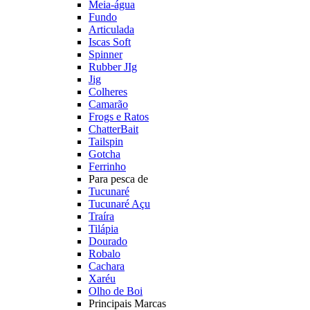
Meia-água
Fundo
Articulada
Iscas Soft
Spinner
Rubber JIg
Jig
Colheres
Camarão
Frogs e Ratos
ChatterBait
Tailspin
Gotcha
Ferrinho
Para pesca de
Tucunaré
Tucunaré Açu
Traíra
Tilápia
Dourado
Robalo
Cachara
Xaréu
Olho de Boi
Principais Marcas