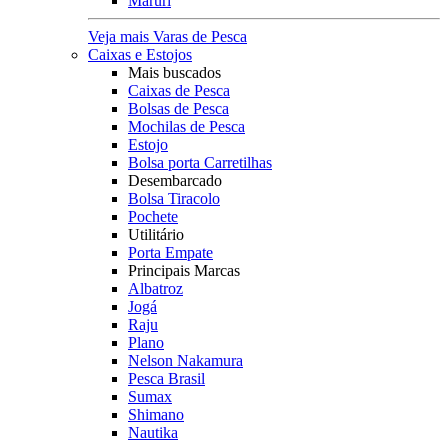
Maruri
Veja mais Varas de Pesca
Caixas e Estojos
Mais buscados
Caixas de Pesca
Bolsas de Pesca
Mochilas de Pesca
Estojo
Bolsa porta Carretilhas
Desembarcado
Bolsa Tiracolo
Pochete
Utilitário
Porta Empate
Principais Marcas
Albatroz
Jogá
Raju
Plano
Nelson Nakamura
Pesca Brasil
Sumax
Shimano
Nautika