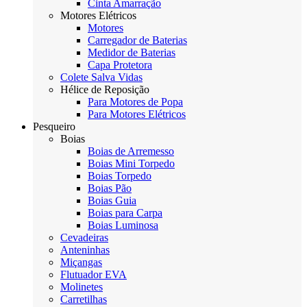
Cinta Amarração
Motores Elétricos
Motores
Carregador de Baterias
Medidor de Baterias
Capa Protetora
Colete Salva Vidas
Hélice de Reposição
Para Motores de Popa
Para Motores Elétricos
Pesqueiro
Boias
Boias de Arremesso
Boias Mini Torpedo
Boias Torpedo
Boias Pão
Boias Guia
Boias para Carpa
Boias Luminosa
Cevadeiras
Anteninhas
Miçangas
Flutuador EVA
Molinetes
Carretilhas