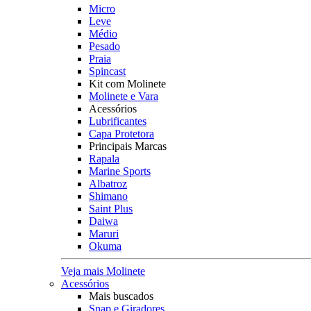
Micro
Leve
Médio
Pesado
Praia
Spincast
Kit com Molinete
Molinete e Vara
Acessórios
Lubrificantes
Capa Protetora
Principais Marcas
Rapala
Marine Sports
Albatroz
Shimano
Saint Plus
Daiwa
Maruri
Okuma
Veja mais Molinete
Acessórios
Mais buscados
Snap e Giradores