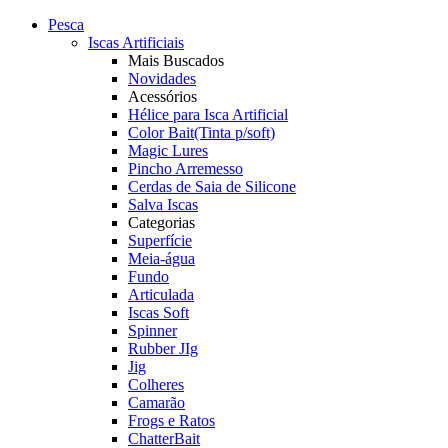
Pesca
Iscas Artificiais
Mais Buscados
Novidades
Acessórios
Hélice para Isca Artificial
Color Bait(Tinta p/soft)
Magic Lures
Pincho Arremesso
Cerdas de Saia de Silicone
Salva Iscas
Categorias
Superfície
Meia-água
Fundo
Articulada
Iscas Soft
Spinner
Rubber JIg
Jig
Colheres
Camarão
Frogs e Ratos
ChatterBait