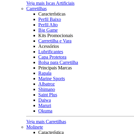
Veja mais Iscas Artificiais
Carretilhas
Características
Perfil Baixo
Perfil Alto
Big Game
Kits Promocionais
Carrretilha e Vara
Acessórios
Lubrificantes
Capa Protetora
Bolsa para Carretilha
Principais Marcas
Rapala
Marine Sports
Albatroz
Shimano
Saint Plus
Daiwa
Maruri
Okuma
Veja mais Carretilhas
Molinete
Característica