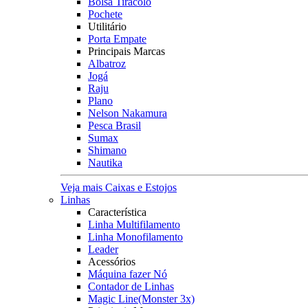
Bolsa Tiracolo
Pochete
Utilitário
Porta Empate
Principais Marcas
Albatroz
Jogá
Raju
Plano
Nelson Nakamura
Pesca Brasil
Sumax
Shimano
Nautika
Veja mais Caixas e Estojos
Linhas
Característica
Linha Multifilamento
Linha Monofilamento
Leader
Acessórios
Máquina fazer Nó
Contador de Linhas
Magic Line(Monster 3x)