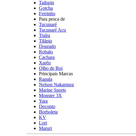
Tailspin
Gotcha
Ferrinho
Para pesca de
Tucunaré
Tucunaré Açu
Traíra
Tilápia
Dourado
Robalo
Cachara
Xaréu
Olho de Boi
Principais Marcas
Rapala
Nelson Nakamura
Marine Sports
Monster 3X
Yara
Deconto
Borboleta
KV
Lori
Maruri