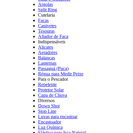
Argolas
Split Ring
Cutelaria
Facas
Canivetes
Tesouras
Afiador de Faca
Indispensáveis
Alicates
Aeradores
Balanças
Lanternas
Passaguá (Puça)
Régua para Medir Peixe
Para o Pescador
Repelente
Protetor Solar
Capa de Chuva
Diversos
Down Shot
Stop Line
Luvas para encastoar
Encastoador
Luz Química
Elástico para Isca Natural