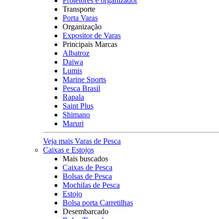
Protetores e organizador
Transporte
Porta Varas
Organização
Expositor de Varas
Principais Marcas
Albatroz
Daiwa
Lumis
Marine Sports
Pesca Brasil
Rapala
Saint Plus
Shimano
Maruri
Veja mais Varas de Pesca
Caixas e Estojos
Mais buscados
Caixas de Pesca
Bolsas de Pesca
Mochilas de Pesca
Estojo
Bolsa porta Carretilhas
Desembarcado