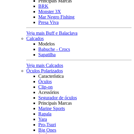
Principais Marcas
BRK
Monster 3X
Mar Negro Fishing
Presa Viva
Veja mais Buff e Balaclava
Calçados
Modelos
Babuche - Crocs
Sapatilha
Veja mais Calçados
Óculos Polarizados
Característica
Óculos
Clip-on
Acessórios
Segurador de óculos
Principais Marcas
Marine Sports
Rapala
Yara
Pro-Tsuri
Big Ones