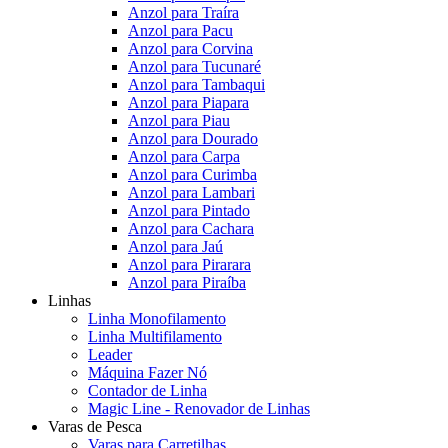
Anzol para Traíra
Anzol para Pacu
Anzol para Corvina
Anzol para Tucunaré
Anzol para Tambaqui
Anzol para Piapara
Anzol para Piau
Anzol para Dourado
Anzol para Carpa
Anzol para Curimba
Anzol para Lambari
Anzol para Pintado
Anzol para Cachara
Anzol para Jaú
Anzol para Pirarara
Anzol para Piraíba
Linhas
Linha Monofilamento
Linha Multifilamento
Leader
Máquina Fazer Nó
Contador de Linha
Magic Line - Renovador de Linhas
Varas de Pesca
Varas para Carretilhas