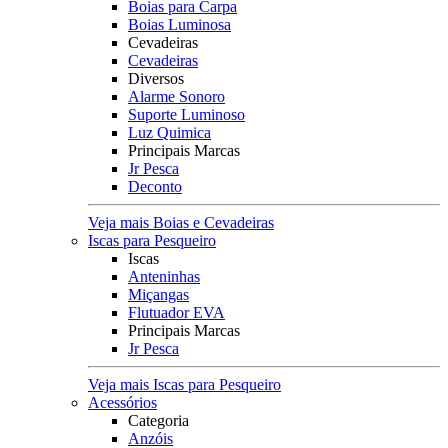
Boias para Carpa
Boias Luminosa
Cevadeiras
Cevadeiras
Diversos
Alarme Sonoro
Suporte Luminoso
Luz Quimica
Principais Marcas
Jr Pesca
Deconto
Veja mais Boias e Cevadeiras
Iscas para Pesqueiro
Iscas
Anteninhas
Miçangas
Flutuador EVA
Principais Marcas
Jr Pesca
Veja mais Iscas para Pesqueiro
Acessórios
Categoria
Anzóis