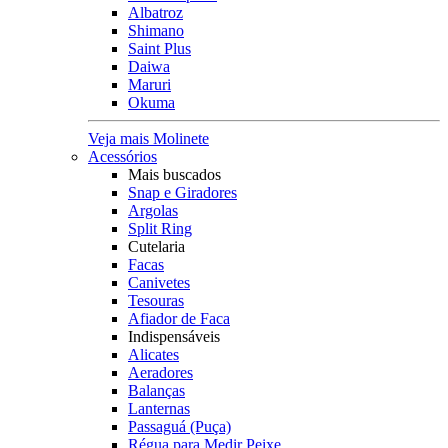
Albatroz
Shimano
Saint Plus
Daiwa
Maruri
Okuma
Veja mais Molinete
Acessórios
Mais buscados
Snap e Giradores
Argolas
Split Ring
Cutelaria
Facas
Canivetes
Tesouras
Afiador de Faca
Indispensáveis
Alicates
Aeradores
Balanças
Lanternas
Passaguá (Puça)
Régua para Medir Peixe