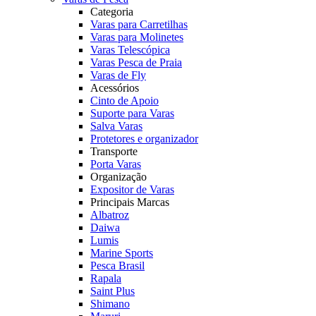
Categoria
Varas para Carretilhas
Varas para Molinetes
Varas Telescópica
Varas Pesca de Praia
Varas de Fly
Acessórios
Cinto de Apoio
Suporte para Varas
Salva Varas
Protetores e organizador
Transporte
Porta Varas
Organização
Expositor de Varas
Principais Marcas
Albatroz
Daiwa
Lumis
Marine Sports
Pesca Brasil
Rapala
Saint Plus
Shimano