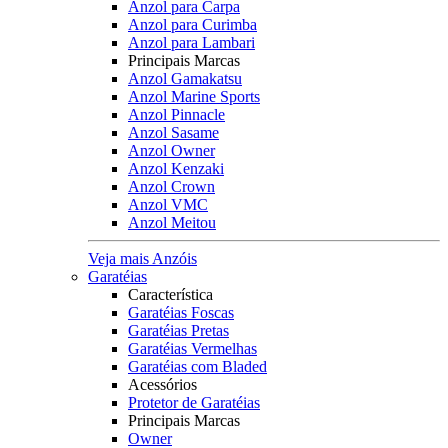
Anzol para Carpa
Anzol para Curimba
Anzol para Lambari
Principais Marcas
Anzol Gamakatsu
Anzol Marine Sports
Anzol Pinnacle
Anzol Sasame
Anzol Owner
Anzol Kenzaki
Anzol Crown
Anzol VMC
Anzol Meitou
Veja mais Anzóis
Garatéias
Característica
Garatéias Foscas
Garatéias Pretas
Garatéias Vermelhas
Garatéias com Bladed
Acessórios
Protetor de Garatéias
Principais Marcas
Owner