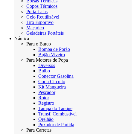
Bolsas Térmicas
Copos Térmicos
Porta Latas
Gelo Reutilizável
Tiro Esportivo
Maçarico
Geladeiras Portáteis
Náutica
Para o Barco
Bomba de Porão
Bujão Viveiro
Para Motores de Popa
Diversos
Bulbo
Conector Gasolina
Corta Circuito
Kit Mangueira
Pescador
Rotor
Registro
Tampa do Tanque
Transf. Combustível
Orelhão
Puxador de Partida
Para Carretas