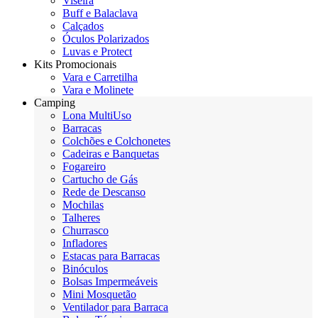
Viseira
Buff e Balaclava
Calçados
Óculos Polarizados
Luvas e Protect
Kits Promocionais
Vara e Carretilha
Vara e Molinete
Camping
Lona MultiUso
Barracas
Colchões e Colchonetes
Cadeiras e Banquetas
Fogareiro
Cartucho de Gás
Rede de Descanso
Mochilas
Talheres
Churrasco
Infladores
Estacas para Barracas
Binóculos
Bolsas Impermeáveis
Mini Mosquetão
Ventilador para Barraca