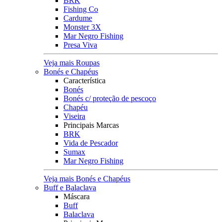
BRK
Fishing Co
Cardume
Monster 3X
Mar Negro Fishing
Presa Viva
Veja mais Roupas
Bonés e Chapéus
Característica
Bonés
Bonés c/ proteção de pescoço
Chapéu
Viseira
Principais Marcas
BRK
Vida de Pescador
Sumax
Mar Negro Fishing
Veja mais Bonés e Chapéus
Buff e Balaclava
Máscara
Buff
Balaclava