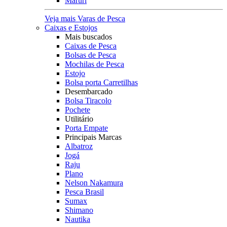
Maruri
Veja mais Varas de Pesca
Caixas e Estojos
Mais buscados
Caixas de Pesca
Bolsas de Pesca
Mochilas de Pesca
Estojo
Bolsa porta Carretilhas
Desembarcado
Bolsa Tiracolo
Pochete
Utilitário
Porta Empate
Principais Marcas
Albatroz
Jogá
Raju
Plano
Nelson Nakamura
Pesca Brasil
Sumax
Shimano
Nautika