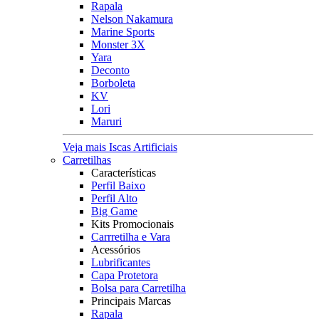
Rapala
Nelson Nakamura
Marine Sports
Monster 3X
Yara
Deconto
Borboleta
KV
Lori
Maruri
Veja mais Iscas Artificiais
Carretilhas
Características
Perfil Baixo
Perfil Alto
Big Game
Kits Promocionais
Carrretilha e Vara
Acessórios
Lubrificantes
Capa Protetora
Bolsa para Carretilha
Principais Marcas
Rapala