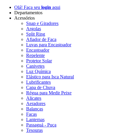
Olá! Faça seu
login
aqui
Departamentos
Acessórios
Snap e Giradores
Argolas
Split Ring
Afiador de Faca
Luvas para Encastoador
Encastoador
Repelente
Protetor Solar
Canivetes
Luz Química
Elástico para Isca Natural
Lubrificantes
Capa de Chuva
Régua para Medir Peixe
Alicates
Aeradores
Balanças
Facas
Lanternas
Passaguá - Puça
Tesouras