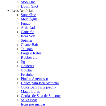
Stop Line
Down Shot
Iscas Artificiais
Superfície
Meia Água
Fundo
Articulada
Camarão
Iscas Soft
Spinner
ChatterBait
Tailspin
Frogs e Ratos
Rubber JIg
Jig
Colheres
Gotcha
Ferrinho
Pincho Arremesso
Hélice para Isca Artificial
Color Bait(Tinta p/soft)
Magic Lures
Cerdas de Saia de Silicone
Salva Iscas
Iscas por marcas