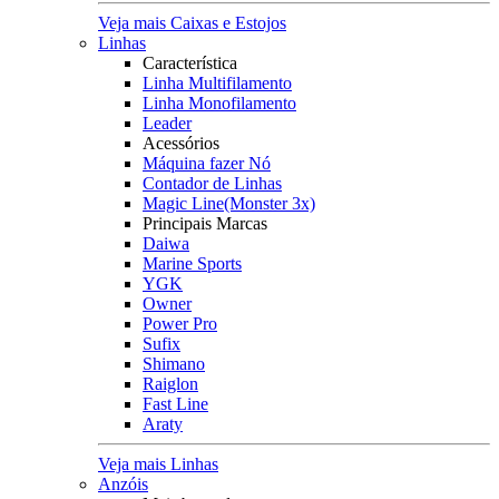
Veja mais Caixas e Estojos
Linhas
Característica
Linha Multifilamento
Linha Monofilamento
Leader
Acessórios
Máquina fazer Nó
Contador de Linhas
Magic Line(Monster 3x)
Principais Marcas
Daiwa
Marine Sports
YGK
Owner
Power Pro
Sufix
Shimano
Raiglon
Fast Line
Araty
Veja mais Linhas
Anzóis