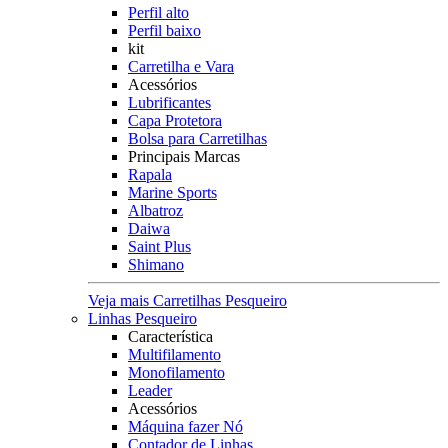
Perfil alto
Perfil baixo
kit
Carretilha e Vara
Acessórios
Lubrificantes
Capa Protetora
Bolsa para Carretilhas
Principais Marcas
Rapala
Marine Sports
Albatroz
Daiwa
Saint Plus
Shimano
Veja mais Carretilhas Pesqueiro
Linhas Pesqueiro
Característica
Multifilamento
Monofilamento
Leader
Acessórios
Máquina fazer Nó
Contador de Linhas