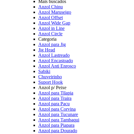
Mais buscados
Anzol Chinu
Anzol Maruseigo
Anzol Offset
Anzol Wide Gap
Anzol in Line
Anzol Circle
Categoria
Anzol para Jig
Jig Head
Anzol Lastreado
Anzol Encastoado
Anzol Anti Enrosco
Sabiki
Chuveirinho
Suport Hook
Anzol p/ Peixe
Anzol para Tilapia
Anzol para Traira
Anzol para Pacu
Anzol para Corvina
Anzol para Tucunare
Anzol para Tambaqui
Anzol para Piapara
Anzol para Dourado