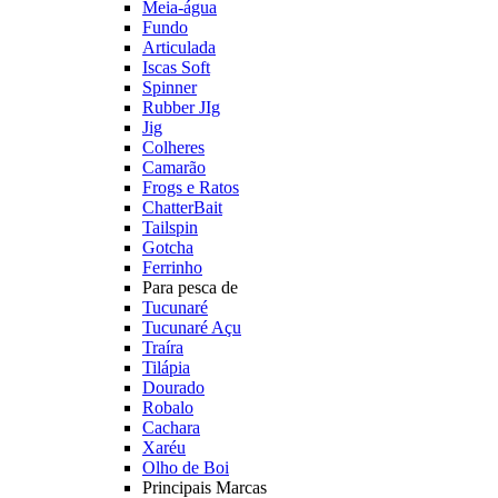
Meia-água
Fundo
Articulada
Iscas Soft
Spinner
Rubber JIg
Jig
Colheres
Camarão
Frogs e Ratos
ChatterBait
Tailspin
Gotcha
Ferrinho
Para pesca de
Tucunaré
Tucunaré Açu
Traíra
Tilápia
Dourado
Robalo
Cachara
Xaréu
Olho de Boi
Principais Marcas