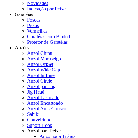
Novidades
Indicação por Peixe
Garatéias
Foscas
Pretas
Vermelhas
Garatéias com Bladed
Protetor de Garatéias
Anzóis
Anzol Chinu
Anzol Maruseigo
Anzol OffSet
Anzol Wide Gap
Anzol In Line
Anzol Circle
Anzol para Jig
Jig Head
Anzol Lastreado
Anzol Encastoado
Anzol Anti-Enrosco
Sabiki
Chuveirinho
Suport Hook
Anzol para Peixe
Anzol para Tilápia