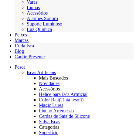
Varas
Linhas
Acessórios
Alarmes Sonoro
Suporte Luminoso
Luz Quimica
Peixes
Marcas
IA da Isca
Blog
Cartão Presente
Pesca
Iscas Artificiais
Mais Buscados
Novidades
Acessórios
Hélice para Isca Artificial
Color Bait(Tinta p/soft)
Magic Lures
Pincho Arremesso
Cerdas de Saia de Silicone
Salva Iscas
Categorias
Superfície