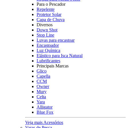
Para o Pescador
Repelente
Protetor Solar
Capa de Chuva
Diversos
Down Shot
Stop Line
Luvas para encastoar
Encastoador
Luz Química
Elástico para Isca Natural
Lubrificantes
Principais Marcas
Glico
Capella
CCM
Owner
Mury
Celta
Yara
Alligator
Blue Fox
Veja mais Acessórios
Varas de Pesca