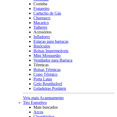
Cozinha
Fogareiro
Cartucho de Gás
Churrasco
Maçarico
Talheres
Acessórios
Infladores
Estacas para barracas
Binóculos
Bolsas Impermeáveis
Mini Mosquetão
Ventilador para Barraca
Térmicas
Bolsas Térmicas
Copo Térmico
Porta Latas
Gelo Reutilizável
Geladeiras Portáteis
Veja mais Acampamento
Tiro Esportivo
Mais buscados
Arcos
Chumbinhos