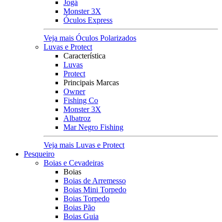
Jogá
Monster 3X
Óculos Express
Veja mais Óculos Polarizados
Luvas e Protect
Característica
Luvas
Protect
Principais Marcas
Owner
Fishing Co
Monster 3X
Albatroz
Mar Negro Fishing
Veja mais Luvas e Protect
Pesqueiro
Boias e Cevadeiras
Boias
Boias de Arremesso
Boias Mini Torpedo
Boias Torpedo
Boias Pão
Boias Guia