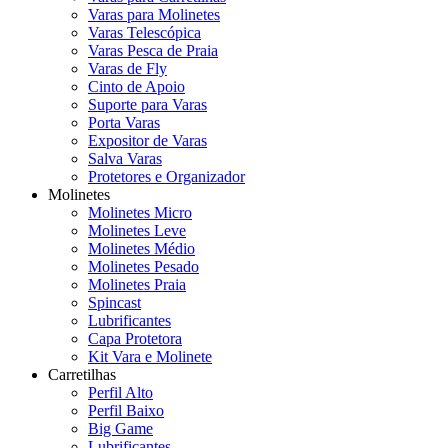
Varas para Molinetes
Varas Telescópica
Varas Pesca de Praia
Varas de Fly
Cinto de Apoio
Suporte para Varas
Porta Varas
Expositor de Varas
Salva Varas
Protetores e Organizador
Molinetes
Molinetes Micro
Molinetes Leve
Molinetes Médio
Molinetes Pesado
Molinetes Praia
Spincast
Lubrificantes
Capa Protetora
Kit Vara e Molinete
Carretilhas
Perfil Alto
Perfil Baixo
Big Game
Lubrificantes