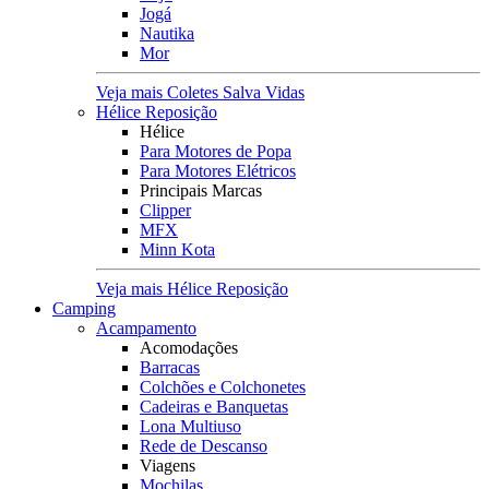
Jogá
Nautika
Mor
Veja mais Coletes Salva Vidas
Hélice Reposição
Hélice
Para Motores de Popa
Para Motores Elétricos
Principais Marcas
Clipper
MFX
Minn Kota
Veja mais Hélice Reposição
Camping
Acampamento
Acomodações
Barracas
Colchões e Colchonetes
Cadeiras e Banquetas
Lona Multiuso
Rede de Descanso
Viagens
Mochilas