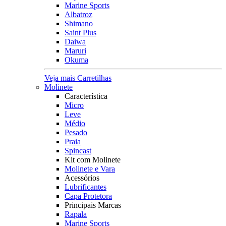
Marine Sports
Albatroz
Shimano
Saint Plus
Daiwa
Maruri
Okuma
Veja mais Carretilhas
Molinete
Característica
Micro
Leve
Médio
Pesado
Praia
Spincast
Kit com Molinete
Molinete e Vara
Acessórios
Lubrificantes
Capa Protetora
Principais Marcas
Rapala
Marine Sports