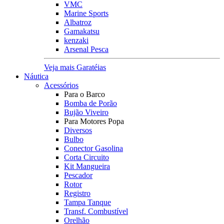
VMC
Marine Sports
Albatroz
Gamakatsu
kenzaki
Arsenal Pesca
Veja mais Garatéias
Náutica
Acessórios
Para o Barco
Bomba de Porão
Bujão Viveiro
Para Motores Popa
Diversos
Bulbo
Conector Gasolina
Corta Circuito
Kit Mangueira
Pescador
Rotor
Registro
Tampa Tanque
Transf. Combustível
Orelhão