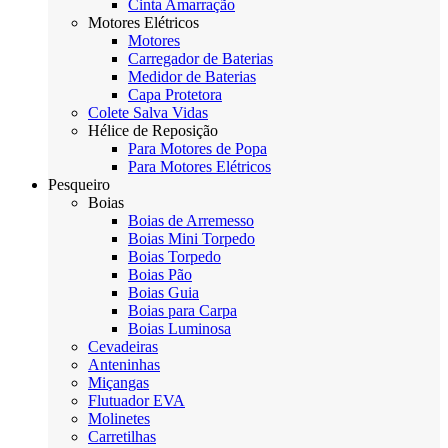
Cinta Amarração
Motores Elétricos
Motores
Carregador de Baterias
Medidor de Baterias
Capa Protetora
Colete Salva Vidas
Hélice de Reposição
Para Motores de Popa
Para Motores Elétricos
Pesqueiro
Boias
Boias de Arremesso
Boias Mini Torpedo
Boias Torpedo
Boias Pão
Boias Guia
Boias para Carpa
Boias Luminosa
Cevadeiras
Anteninhas
Miçangas
Flutuador EVA
Molinetes
Carretilhas