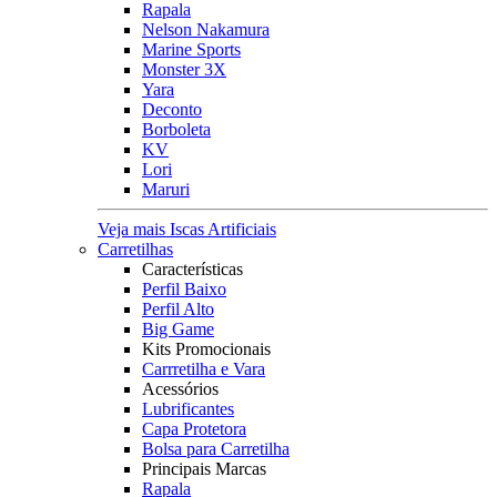
Rapala
Nelson Nakamura
Marine Sports
Monster 3X
Yara
Deconto
Borboleta
KV
Lori
Maruri
Veja mais Iscas Artificiais
Carretilhas
Características
Perfil Baixo
Perfil Alto
Big Game
Kits Promocionais
Carrretilha e Vara
Acessórios
Lubrificantes
Capa Protetora
Bolsa para Carretilha
Principais Marcas
Rapala