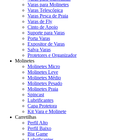
Varas para Molinetes
Varas Telescópica
Varas Pesca de Praia
Varas de Fly
Cinto de Apoio
Suporte para Varas
Porta Varas
Expositor de Varas
Salva Varas
Protetores e Organizador
Molinetes
Molinetes Micro
Molinetes Leve
Molinetes Médio
Molinetes Pesado
Molinetes Praia
Spincast
Lubrificantes
Capa Protetora
Kit Vara e Molinete
Carretilhas
Perfil Alto
Perfil Baixo
Big Game
Lubrificantes