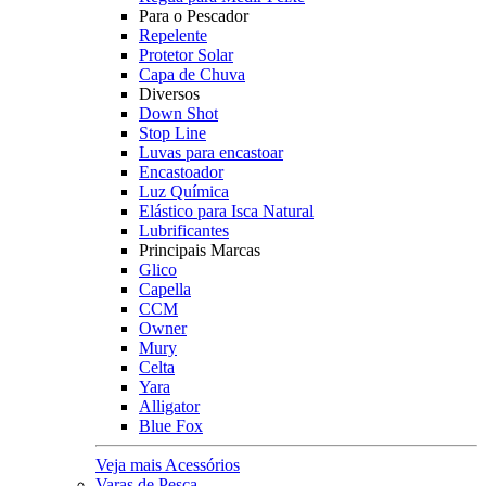
Para o Pescador
Repelente
Protetor Solar
Capa de Chuva
Diversos
Down Shot
Stop Line
Luvas para encastoar
Encastoador
Luz Química
Elástico para Isca Natural
Lubrificantes
Principais Marcas
Glico
Capella
CCM
Owner
Mury
Celta
Yara
Alligator
Blue Fox
Veja mais Acessórios
Varas de Pesca