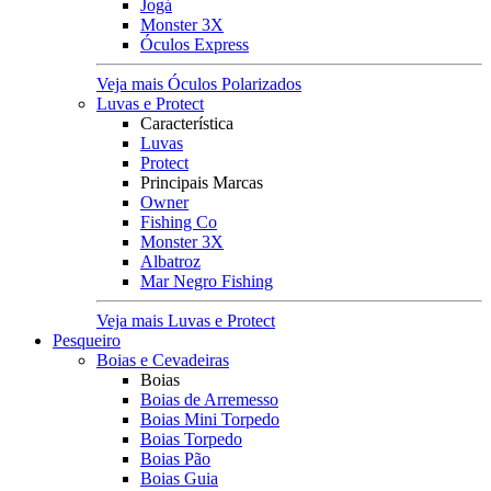
Jogá
Monster 3X
Óculos Express
Veja mais Óculos Polarizados
Luvas e Protect
Característica
Luvas
Protect
Principais Marcas
Owner
Fishing Co
Monster 3X
Albatroz
Mar Negro Fishing
Veja mais Luvas e Protect
Pesqueiro
Boias e Cevadeiras
Boias
Boias de Arremesso
Boias Mini Torpedo
Boias Torpedo
Boias Pão
Boias Guia