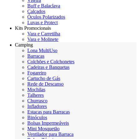
Viseira
Buff e Balaclava
Calçados
Óculos Polarizados
Luvas e Protect
Kits Promocionais
Vara e Carretilha
Vara e Molinete
Camping
Lona MultiUso
Barracas
Colchões e Colchonetes
Cadeiras e Banquetas
Fogareiro
Cartucho de Gás
Rede de Descanso
Mochilas
Talheres
Churrasco
Infladores
Estacas para Barracas
Binóculos
Bolsas Impermeáveis
Mini Mosquetão
Ventilador para Barraca