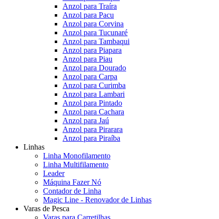
Anzol para Traíra
Anzol para Pacu
Anzol para Corvina
Anzol para Tucunaré
Anzol para Tambaqui
Anzol para Piapara
Anzol para Piau
Anzol para Dourado
Anzol para Carpa
Anzol para Curimba
Anzol para Lambari
Anzol para Pintado
Anzol para Cachara
Anzol para Jaú
Anzol para Pirarara
Anzol para Piraíba
Linhas
Linha Monofilamento
Linha Multifilamento
Leader
Máquina Fazer Nó
Contador de Linha
Magic Line - Renovador de Linhas
Varas de Pesca
Varas para Carretilhas