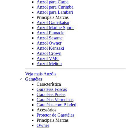
Anzol para Carpa
Anzol para Curimba
Anzol para Lambari
Principais Marcas
Anzol Gamakatsu
Anzol Marine Sports
Anzol Pinnacle
Anzol Sasame
Anzol Owner
Anzol Kenzaki
Anzol Crown
Anzol VMC
Anzol Meitou
Veja mais Anzóis
Garatéias
Característica
Garatéias Foscas
Garatéias Pretas
Garatéias Vermelhas
Garatéias com Bladed
Acessórios
Protetor de Garatéias
Principais Marcas
Owner