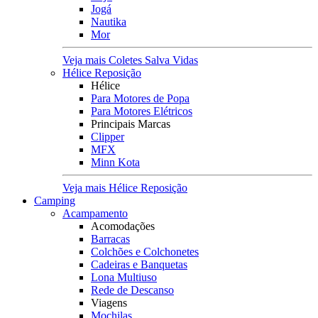
Jogá
Nautika
Mor
Veja mais Coletes Salva Vidas
Hélice Reposição
Hélice
Para Motores de Popa
Para Motores Elétricos
Principais Marcas
Clipper
MFX
Minn Kota
Veja mais Hélice Reposição
Camping
Acampamento
Acomodações
Barracas
Colchões e Colchonetes
Cadeiras e Banquetas
Lona Multiuso
Rede de Descanso
Viagens
Mochilas