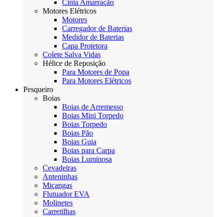
Cinta Amarração
Motores Elétricos
Motores
Carregador de Baterias
Medidor de Baterias
Capa Protetora
Colete Salva Vidas
Hélice de Reposição
Para Motores de Popa
Para Motores Elétricos
Pesqueiro
Boias
Boias de Arremesso
Boias Mini Torpedo
Boias Torpedo
Boias Pão
Boias Guia
Boias para Carpa
Boias Luminosa
Cevadeiras
Anteninhas
Miçangas
Flutuador EVA
Molinetes
Carretilhas