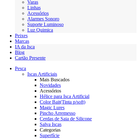
Varas
Linhas
Acessórios
Alarmes Sonoro
Suporte Luminoso
Luz Quimica
Peixes
Marcas
IA da Isca
Blog
Cartão Presente
Pesca
Iscas Artificiais
Mais Buscados
Novidades
Acessórios
Hélice para Isca Artificial
Color Bait(Tinta p/soft)
Magic Lures
Pincho Arremesso
Cerdas de Saia de Silicone
Salva Iscas
Categorias
Superfície