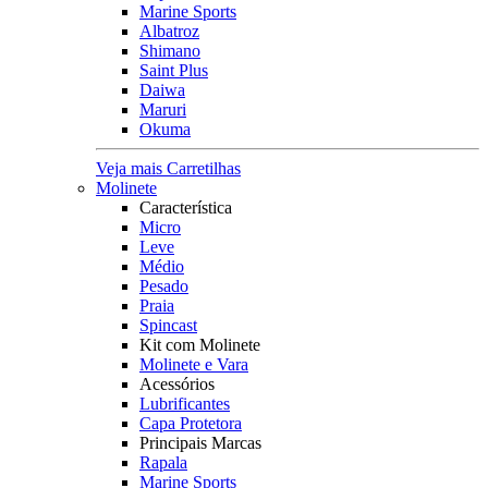
Marine Sports
Albatroz
Shimano
Saint Plus
Daiwa
Maruri
Okuma
Veja mais Carretilhas
Molinete
Característica
Micro
Leve
Médio
Pesado
Praia
Spincast
Kit com Molinete
Molinete e Vara
Acessórios
Lubrificantes
Capa Protetora
Principais Marcas
Rapala
Marine Sports