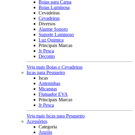
Boias para Carpa
Boias Luminosa
Cevadeiras
Cevadeiras
Diversos
Alarme Sonoro
Suporte Luminoso
Luz Quimica
Principais Marcas
Jr Pesca
Deconto
Veja mais Boias e Cevadeiras
Iscas para Pesqueiro
Iscas
Anteninhas
Miçangas
Flutuador EVA
Principais Marcas
Jr Pesca
Veja mais Iscas para Pesqueiro
Acessórios
Categoria
Anzóis