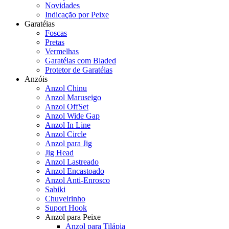
Novidades
Indicação por Peixe
Garatéias
Foscas
Pretas
Vermelhas
Garatéias com Bladed
Protetor de Garatéias
Anzóis
Anzol Chinu
Anzol Maruseigo
Anzol OffSet
Anzol Wide Gap
Anzol In Line
Anzol Circle
Anzol para Jig
Jig Head
Anzol Lastreado
Anzol Encastoado
Anzol Anti-Enrosco
Sabiki
Chuveirinho
Suport Hook
Anzol para Peixe
Anzol para Tilápia