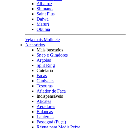
Albatroz
Shimano
Saint Plus
Daiwa
Maruri
Okuma
Veja mais Molinete
Acessórios
Mais buscados
Snap e Giradores
Argolas
Split Ring
Cutelaria
Facas
Canivetes
Tesouras
Afiador de Faca
Indispensáveis
Alicates
Aeradores
Balanças
Lanternas
Passaguá (Puça)
Régua para Medir Peixe