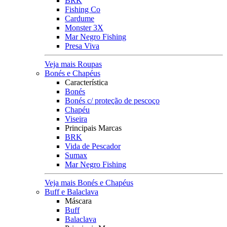
BRK
Fishing Co
Cardume
Monster 3X
Mar Negro Fishing
Presa Viva
Veja mais Roupas
Bonés e Chapéus
Característica
Bonés
Bonés c/ proteção de pescoço
Chapéu
Viseira
Principais Marcas
BRK
Vida de Pescador
Sumax
Mar Negro Fishing
Veja mais Bonés e Chapéus
Buff e Balaclava
Máscara
Buff
Balaclava