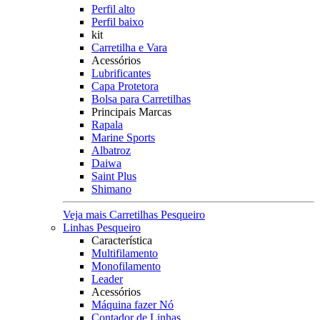
Perfil alto
Perfil baixo
kit
Carretilha e Vara
Acessórios
Lubrificantes
Capa Protetora
Bolsa para Carretilhas
Principais Marcas
Rapala
Marine Sports
Albatroz
Daiwa
Saint Plus
Shimano
Veja mais Carretilhas Pesqueiro
Linhas Pesqueiro
Característica
Multifilamento
Monofilamento
Leader
Acessórios
Máquina fazer Nó
Contador de Linhas