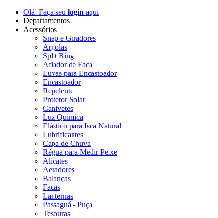
Olá! Faça seu
login
aqui
Departamentos
Acessórios
Snap e Giradores
Argolas
Split Ring
Afiador de Faca
Luvas para Encastoador
Encastoador
Repelente
Protetor Solar
Canivetes
Luz Química
Elástico para Isca Natural
Lubrificantes
Capa de Chuva
Régua para Medir Peixe
Alicates
Aeradores
Balanças
Facas
Lanternas
Passaguá - Puça
Tesouras