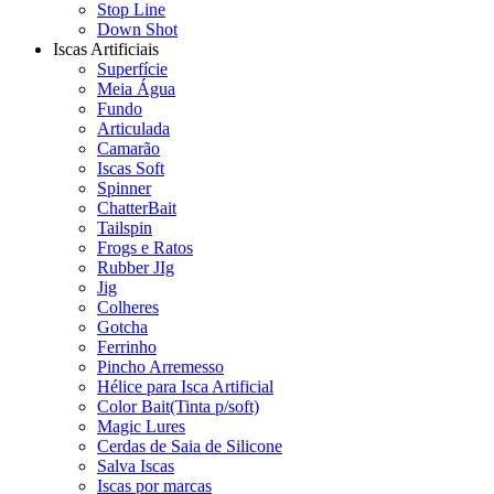
Stop Line
Down Shot
Iscas Artificiais
Superfície
Meia Água
Fundo
Articulada
Camarão
Iscas Soft
Spinner
ChatterBait
Tailspin
Frogs e Ratos
Rubber JIg
Jig
Colheres
Gotcha
Ferrinho
Pincho Arremesso
Hélice para Isca Artificial
Color Bait(Tinta p/soft)
Magic Lures
Cerdas de Saia de Silicone
Salva Iscas
Iscas por marcas