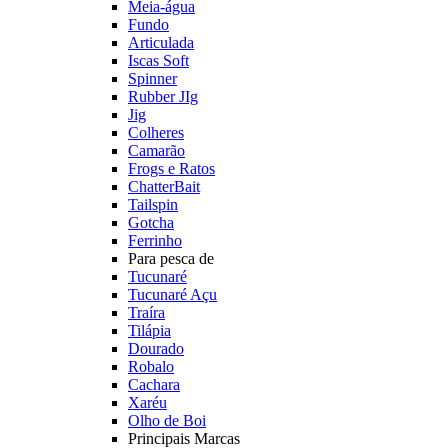
Meia-água
Fundo
Articulada
Iscas Soft
Spinner
Rubber JIg
Jig
Colheres
Camarão
Frogs e Ratos
ChatterBait
Tailspin
Gotcha
Ferrinho
Para pesca de
Tucunaré
Tucunaré Açu
Traíra
Tilápia
Dourado
Robalo
Cachara
Xaréu
Olho de Boi
Principais Marcas