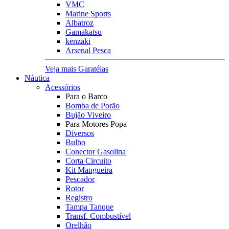
VMC
Marine Sports
Albatroz
Gamakatsu
kenzaki
Arsenal Pesca
Veja mais Garatéias
Náutica
Acessórios
Para o Barco
Bomba de Porão
Bujão Viveiro
Para Motores Popa
Diversos
Bulbo
Conector Gasolina
Corta Circuito
Kit Mangueira
Pescador
Rotor
Registro
Tampa Tanque
Transf. Combustível
Orelhão