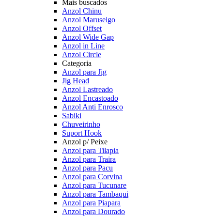
Mais buscados
Anzol Chinu
Anzol Maruseigo
Anzol Offset
Anzol Wide Gap
Anzol in Line
Anzol Circle
Categoria
Anzol para Jig
Jig Head
Anzol Lastreado
Anzol Encastoado
Anzol Anti Enrosco
Sabiki
Chuveirinho
Suport Hook
Anzol p/ Peixe
Anzol para Tilapia
Anzol para Traira
Anzol para Pacu
Anzol para Corvina
Anzol para Tucunare
Anzol para Tambaqui
Anzol para Piapara
Anzol para Dourado