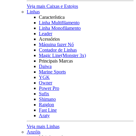
Veja mais Caixas e Estojos
Linhas
Característica
Linha Multifilamento
Linha Monofilamento
Leader
Acessórios
Máquina fazer Nó
Contador de Linhas
Magic Line(Monster 3x)
Principais Marcas
Daiwa
Marine Sports
YGK
Owner
Power Pro
Sufix
Shimano
Raiglon
Fast Line
Araty
Veja mais Linhas
Anzóis