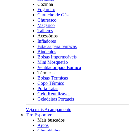
Cozinha
Fogareiro
Cartucho de Gás
Churrasco
Maçarico
Talheres
Acessórios
Infladores
Estacas para barracas
Binóculos
Bolsas Impermeáveis
Mini Mosquetão
Ventilador para Barraca
Térmicas
Bolsas Térmicas
Copo Térmico
Porta Latas
Gelo Reutilizável
Geladeiras Portáteis
Veja mais Acampamento
Tiro Esportivo
Mais buscados
Arcos
Chumbinhos