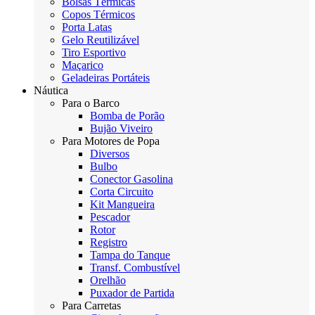
Bolsas Térmicas
Copos Térmicos
Porta Latas
Gelo Reutilizável
Tiro Esportivo
Maçarico
Geladeiras Portáteis
Náutica
Para o Barco
Bomba de Porão
Bujão Viveiro
Para Motores de Popa
Diversos
Bulbo
Conector Gasolina
Corta Circuito
Kit Mangueira
Pescador
Rotor
Registro
Tampa do Tanque
Transf. Combustível
Orelhão
Puxador de Partida
Para Carretas