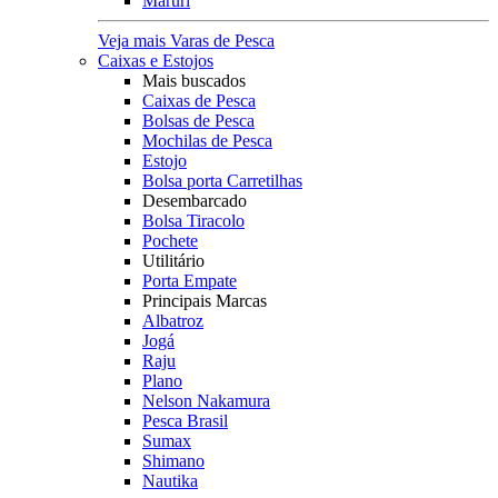
Maruri
Veja mais Varas de Pesca
Caixas e Estojos
Mais buscados
Caixas de Pesca
Bolsas de Pesca
Mochilas de Pesca
Estojo
Bolsa porta Carretilhas
Desembarcado
Bolsa Tiracolo
Pochete
Utilitário
Porta Empate
Principais Marcas
Albatroz
Jogá
Raju
Plano
Nelson Nakamura
Pesca Brasil
Sumax
Shimano
Nautika