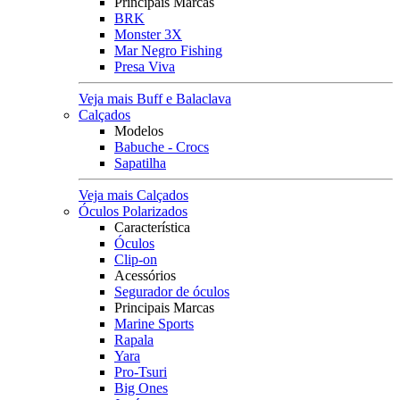
Principais Marcas
BRK
Monster 3X
Mar Negro Fishing
Presa Viva
Veja mais Buff e Balaclava
Calçados
Modelos
Babuche - Crocs
Sapatilha
Veja mais Calçados
Óculos Polarizados
Característica
Óculos
Clip-on
Acessórios
Segurador de óculos
Principais Marcas
Marine Sports
Rapala
Yara
Pro-Tsuri
Big Ones