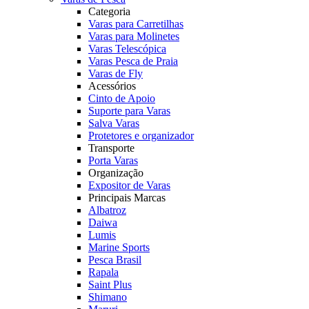
Categoria
Varas para Carretilhas
Varas para Molinetes
Varas Telescópica
Varas Pesca de Praia
Varas de Fly
Acessórios
Cinto de Apoio
Suporte para Varas
Salva Varas
Protetores e organizador
Transporte
Porta Varas
Organização
Expositor de Varas
Principais Marcas
Albatroz
Daiwa
Lumis
Marine Sports
Pesca Brasil
Rapala
Saint Plus
Shimano