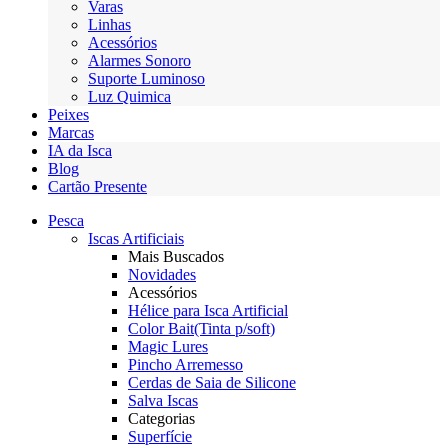
Varas
Linhas
Acessórios
Alarmes Sonoro
Suporte Luminoso
Luz Quimica
Peixes
Marcas
IA da Isca
Blog
Cartão Presente
Pesca
Iscas Artificiais
Mais Buscados
Novidades
Acessórios
Hélice para Isca Artificial
Color Bait(Tinta p/soft)
Magic Lures
Pincho Arremesso
Cerdas de Saia de Silicone
Salva Iscas
Categorias
Superfície