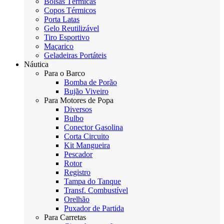
Bolsas Térmicas
Copos Térmicos
Porta Latas
Gelo Reutilizável
Tiro Esportivo
Maçarico
Geladeiras Portáteis
Náutica
Para o Barco
Bomba de Porão
Bujão Viveiro
Para Motores de Popa
Diversos
Bulbo
Conector Gasolina
Corta Circuito
Kit Mangueira
Pescador
Rotor
Registro
Tampa do Tanque
Transf. Combustível
Orelhão
Puxador de Partida
Para Carretas