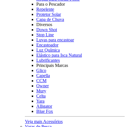
Para o Pescador
Repelente
Protetor Solar
Capa de Chuva
Diversos
Down Shot
Stop Line
Luvas para encastoar
Encastoador
Luz Química
Elástico para Isca Natural
Lubrificantes
Principais Marcas
Glico
Capella
CCM
Owner
Mury
Celta
Yara
Alligator
Blue Fox
Veja mais Acessórios
Varas de Pesca