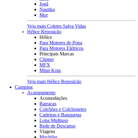
Jogá
Nautika
Mor
Veja mais Coletes Salva Vidas
Hélice Reposição
Hélice
Para Motores de Popa
Para Motores Elétricos
Principais Marcas
Clipper
MFX
Minn Kota
Veja mais Hélice Reposição
Camping
Acampamento
Acomodações
Barracas
Colchões e Colchonetes
Cadeiras e Banquetas
Lona Multiuso
Rede de Descanso
Viagens
Mochilas