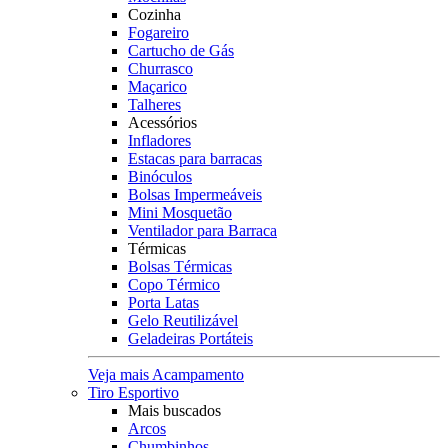
Cozinha
Fogareiro
Cartucho de Gás
Churrasco
Maçarico
Talheres
Acessórios
Infladores
Estacas para barracas
Binóculos
Bolsas Impermeáveis
Mini Mosquetão
Ventilador para Barraca
Térmicas
Bolsas Térmicas
Copo Térmico
Porta Latas
Gelo Reutilizável
Geladeiras Portáteis
Veja mais Acampamento
Tiro Esportivo
Mais buscados
Arcos
Chumbinhos