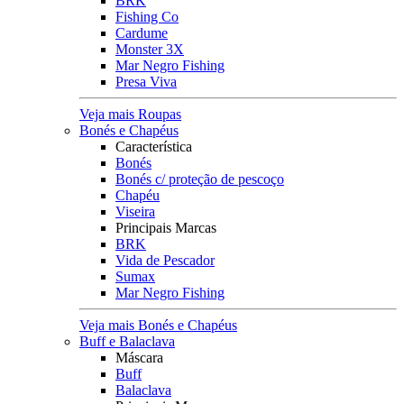
BRK
Fishing Co
Cardume
Monster 3X
Mar Negro Fishing
Presa Viva
Veja mais Roupas
Bonés e Chapéus
Característica
Bonés
Bonés c/ proteção de pescoço
Chapéu
Viseira
Principais Marcas
BRK
Vida de Pescador
Sumax
Mar Negro Fishing
Veja mais Bonés e Chapéus
Buff e Balaclava
Máscara
Buff
Balaclava