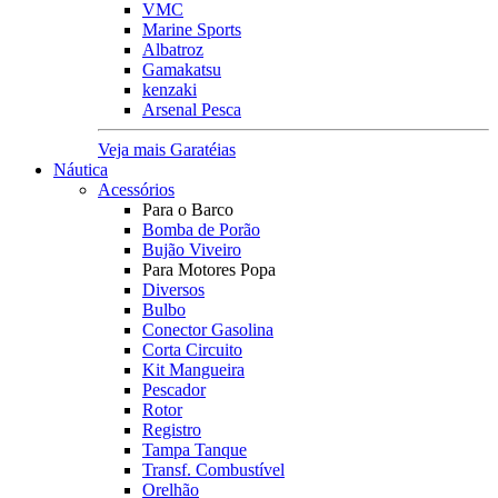
VMC
Marine Sports
Albatroz
Gamakatsu
kenzaki
Arsenal Pesca
Veja mais Garatéias
Náutica
Acessórios
Para o Barco
Bomba de Porão
Bujão Viveiro
Para Motores Popa
Diversos
Bulbo
Conector Gasolina
Corta Circuito
Kit Mangueira
Pescador
Rotor
Registro
Tampa Tanque
Transf. Combustível
Orelhão