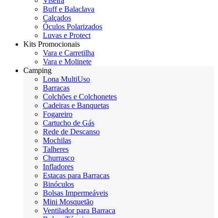
Viseira
Buff e Balaclava
Calçados
Óculos Polarizados
Luvas e Protect
Kits Promocionais
Vara e Carretilha
Vara e Molinete
Camping
Lona MultiUso
Barracas
Colchões e Colchonetes
Cadeiras e Banquetas
Fogareiro
Cartucho de Gás
Rede de Descanso
Mochilas
Talheres
Churrasco
Infladores
Estacas para Barracas
Binóculos
Bolsas Impermeáveis
Mini Mosquetão
Ventilador para Barraca