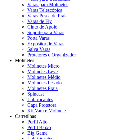
Varas para Molinetes
Varas Telescópica
Varas Pesca de Praia
Varas de Fly
Cinto de Apoio
Suporte para Varas
Porta Varas
Expositor de Varas
Salva Varas
Protetores e Organizador
Molinetes
Molinetes Micro
Molinetes Leve
Molinetes Médio
Molinetes Pesado
Molinetes Praia
Spincast
Lubrificantes
Capa Protetora
Kit Vara e Molinete
Carretilhas
Perfil Alto
Perfil Baixo
Big Game
Lubrificantes