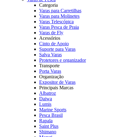
Categoria
Varas para Carretilhas
Varas para Molinetes
Varas Telescópica
Varas Pesca de Praia
Varas de Fly
Acessórios
Cinto de Apoio
Suporte para Varas
Salva Varas
Protetores e organizador
Transporte
Porta Varas
Organização
Expositor de Varas
Principais Marcas
Albatroz
Daiwa
Lumis
Marine Sports
Pesca Brasil
Rapala
Saint Plus
Shimano