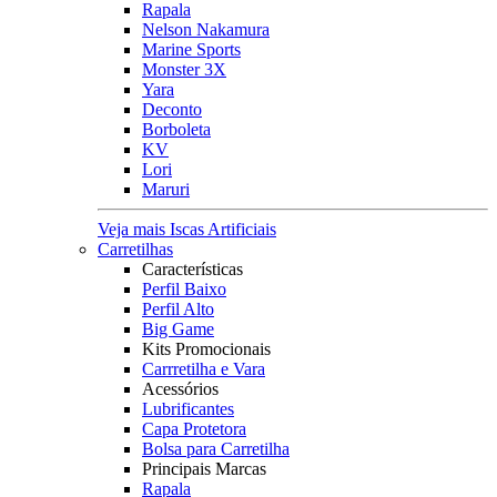
Rapala
Nelson Nakamura
Marine Sports
Monster 3X
Yara
Deconto
Borboleta
KV
Lori
Maruri
Veja mais Iscas Artificiais
Carretilhas
Características
Perfil Baixo
Perfil Alto
Big Game
Kits Promocionais
Carrretilha e Vara
Acessórios
Lubrificantes
Capa Protetora
Bolsa para Carretilha
Principais Marcas
Rapala