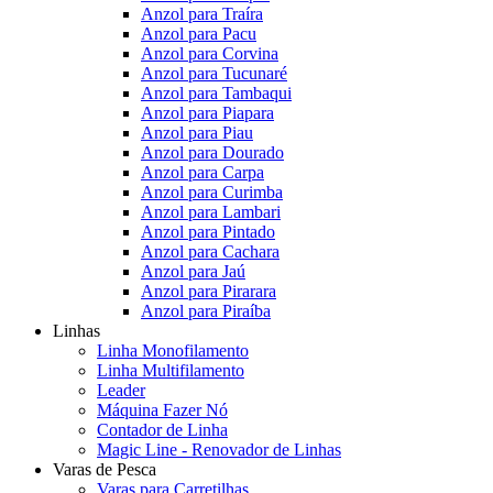
Anzol para Traíra
Anzol para Pacu
Anzol para Corvina
Anzol para Tucunaré
Anzol para Tambaqui
Anzol para Piapara
Anzol para Piau
Anzol para Dourado
Anzol para Carpa
Anzol para Curimba
Anzol para Lambari
Anzol para Pintado
Anzol para Cachara
Anzol para Jaú
Anzol para Pirarara
Anzol para Piraíba
Linhas
Linha Monofilamento
Linha Multifilamento
Leader
Máquina Fazer Nó
Contador de Linha
Magic Line - Renovador de Linhas
Varas de Pesca
Varas para Carretilhas