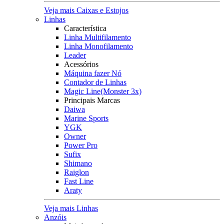
Veja mais Caixas e Estojos
Linhas
Característica
Linha Multifilamento
Linha Monofilamento
Leader
Acessórios
Máquina fazer Nó
Contador de Linhas
Magic Line(Monster 3x)
Principais Marcas
Daiwa
Marine Sports
YGK
Owner
Power Pro
Sufix
Shimano
Raiglon
Fast Line
Araty
Veja mais Linhas
Anzóis