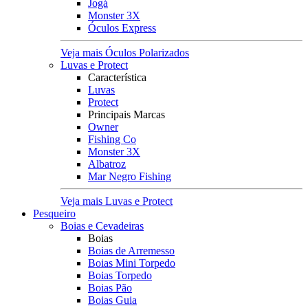
Jogá
Monster 3X
Óculos Express
Veja mais Óculos Polarizados
Luvas e Protect
Característica
Luvas
Protect
Principais Marcas
Owner
Fishing Co
Monster 3X
Albatroz
Mar Negro Fishing
Veja mais Luvas e Protect
Pesqueiro
Boias e Cevadeiras
Boias
Boias de Arremesso
Boias Mini Torpedo
Boias Torpedo
Boias Pão
Boias Guia