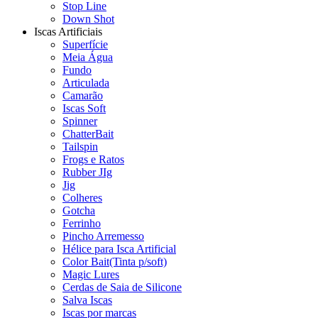
Stop Line
Down Shot
Iscas Artificiais
Superfície
Meia Água
Fundo
Articulada
Camarão
Iscas Soft
Spinner
ChatterBait
Tailspin
Frogs e Ratos
Rubber JIg
Jig
Colheres
Gotcha
Ferrinho
Pincho Arremesso
Hélice para Isca Artificial
Color Bait(Tinta p/soft)
Magic Lures
Cerdas de Saia de Silicone
Salva Iscas
Iscas por marcas