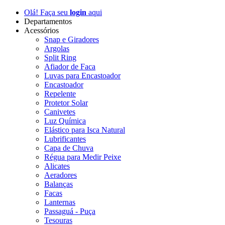
Olá! Faça seu
login
aqui
Departamentos
Acessórios
Snap e Giradores
Argolas
Split Ring
Afiador de Faca
Luvas para Encastoador
Encastoador
Repelente
Protetor Solar
Canivetes
Luz Química
Elástico para Isca Natural
Lubrificantes
Capa de Chuva
Régua para Medir Peixe
Alicates
Aeradores
Balanças
Facas
Lanternas
Passaguá - Puça
Tesouras