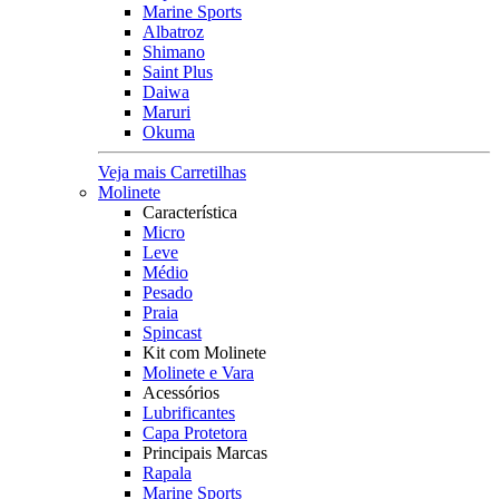
Marine Sports
Albatroz
Shimano
Saint Plus
Daiwa
Maruri
Okuma
Veja mais Carretilhas
Molinete
Característica
Micro
Leve
Médio
Pesado
Praia
Spincast
Kit com Molinete
Molinete e Vara
Acessórios
Lubrificantes
Capa Protetora
Principais Marcas
Rapala
Marine Sports