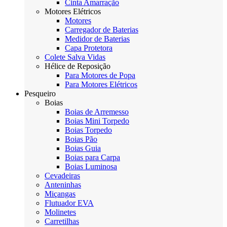
Cinta Amarração
Motores Elétricos
Motores
Carregador de Baterias
Medidor de Baterias
Capa Protetora
Colete Salva Vidas
Hélice de Reposição
Para Motores de Popa
Para Motores Elétricos
Pesqueiro
Boias
Boias de Arremesso
Boias Mini Torpedo
Boias Torpedo
Boias Pão
Boias Guia
Boias para Carpa
Boias Luminosa
Cevadeiras
Anteninhas
Miçangas
Flutuador EVA
Molinetes
Carretilhas