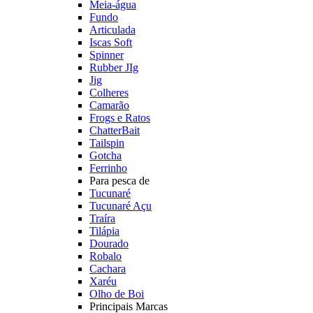
Meia-água
Fundo
Articulada
Iscas Soft
Spinner
Rubber JIg
Jig
Colheres
Camarão
Frogs e Ratos
ChatterBait
Tailspin
Gotcha
Ferrinho
Para pesca de
Tucunaré
Tucunaré Açu
Traíra
Tilápia
Dourado
Robalo
Cachara
Xaréu
Olho de Boi
Principais Marcas