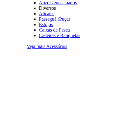
Anzois encastoados
Diversos
Alicates
Passaguá (Puça)
Estojos
Caixas de Pesca
Cadeiras e Banquetas
Veja mais Acessórios
Varas Pesqueiro
Categoria
Varas para Carretilhas
Varas para Molinetes
Acessórios
Suporte para Varas
Transporte
Tubo porta Varas
Organização
Expositores
Principais Marcas
Albatroz
Daiwa
Lumis
Marine Sports
Pesca Brasil