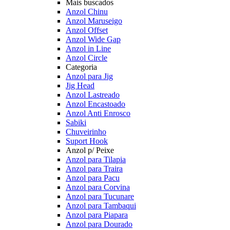
Mais buscados
Anzol Chinu
Anzol Maruseigo
Anzol Offset
Anzol Wide Gap
Anzol in Line
Anzol Circle
Categoria
Anzol para Jig
Jig Head
Anzol Lastreado
Anzol Encastoado
Anzol Anti Enrosco
Sabiki
Chuveirinho
Suport Hook
Anzol p/ Peixe
Anzol para Tilapia
Anzol para Traira
Anzol para Pacu
Anzol para Corvina
Anzol para Tucunare
Anzol para Tambaqui
Anzol para Piapara
Anzol para Dourado