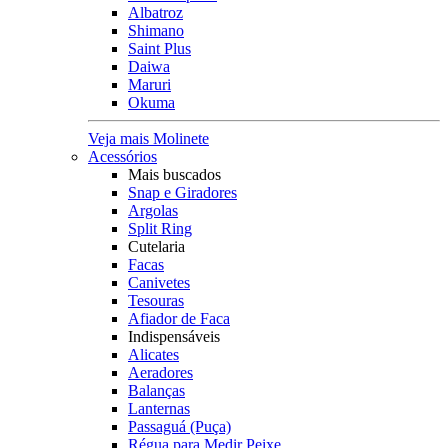
Albatroz
Shimano
Saint Plus
Daiwa
Maruri
Okuma
Veja mais Molinete
Acessórios
Mais buscados
Snap e Giradores
Argolas
Split Ring
Cutelaria
Facas
Canivetes
Tesouras
Afiador de Faca
Indispensáveis
Alicates
Aeradores
Balanças
Lanternas
Passaguá (Puça)
Régua para Medir Peixe