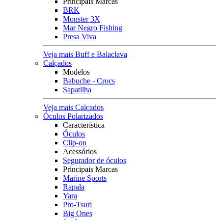
Principais Marcas
BRK
Monster 3X
Mar Negro Fishing
Presa Viva
Veja mais Buff e Balaclava
Calçados
Modelos
Babuche - Crocs
Sapatilha
Veja mais Calçados
Óculos Polarizados
Característica
Óculos
Clip-on
Acessórios
Segurador de óculos
Principais Marcas
Marine Sports
Rapala
Yara
Pro-Tsuri
Big Ones