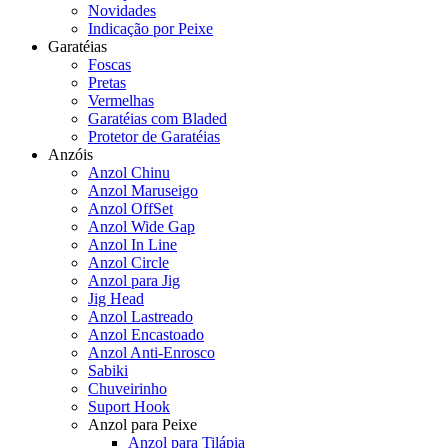
Novidades
Indicação por Peixe
Garatéias
Foscas
Pretas
Vermelhas
Garatéias com Bladed
Protetor de Garatéias
Anzóis
Anzol Chinu
Anzol Maruseigo
Anzol OffSet
Anzol Wide Gap
Anzol In Line
Anzol Circle
Anzol para Jig
Jig Head
Anzol Lastreado
Anzol Encastoado
Anzol Anti-Enrosco
Sabiki
Chuveirinho
Suport Hook
Anzol para Peixe
Anzol para Tilápia