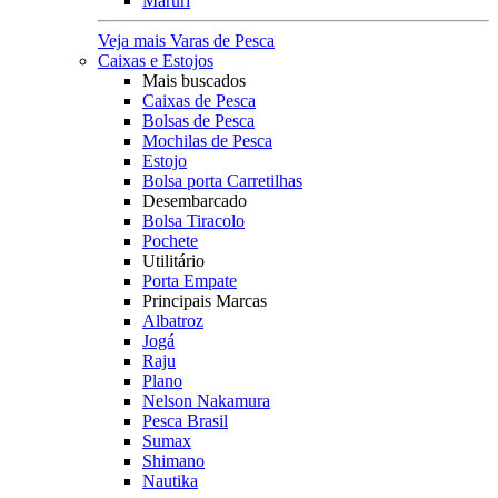
Maruri
Veja mais Varas de Pesca
Caixas e Estojos
Mais buscados
Caixas de Pesca
Bolsas de Pesca
Mochilas de Pesca
Estojo
Bolsa porta Carretilhas
Desembarcado
Bolsa Tiracolo
Pochete
Utilitário
Porta Empate
Principais Marcas
Albatroz
Jogá
Raju
Plano
Nelson Nakamura
Pesca Brasil
Sumax
Shimano
Nautika