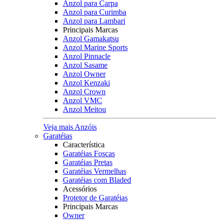
Anzol para Carpa
Anzol para Curimba
Anzol para Lambari
Principais Marcas
Anzol Gamakatsu
Anzol Marine Sports
Anzol Pinnacle
Anzol Sasame
Anzol Owner
Anzol Kenzaki
Anzol Crown
Anzol VMC
Anzol Meitou
Veja mais Anzóis
Garatéias
Característica
Garatéias Foscas
Garatéias Pretas
Garatéias Vermelhas
Garatéias com Bladed
Acessórios
Protetor de Garatéias
Principais Marcas
Owner