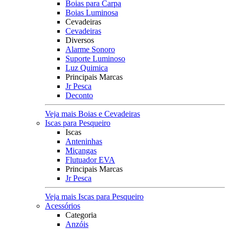
Boias para Carpa
Boias Luminosa
Cevadeiras
Cevadeiras
Diversos
Alarme Sonoro
Suporte Luminoso
Luz Quimica
Principais Marcas
Jr Pesca
Deconto
Veja mais Boias e Cevadeiras
Iscas para Pesqueiro
Iscas
Anteninhas
Miçangas
Flutuador EVA
Principais Marcas
Jr Pesca
Veja mais Iscas para Pesqueiro
Acessórios
Categoria
Anzóis