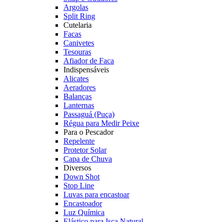
Argolas
Split Ring
Cutelaria
Facas
Canivetes
Tesouras
Afiador de Faca
Indispensáveis
Alicates
Aeradores
Balanças
Lanternas
Passaguá (Puça)
Régua para Medir Peixe
Para o Pescador
Repelente
Protetor Solar
Capa de Chuva
Diversos
Down Shot
Stop Line
Luvas para encastoar
Encastoador
Luz Química
Elástico para Isca Natural