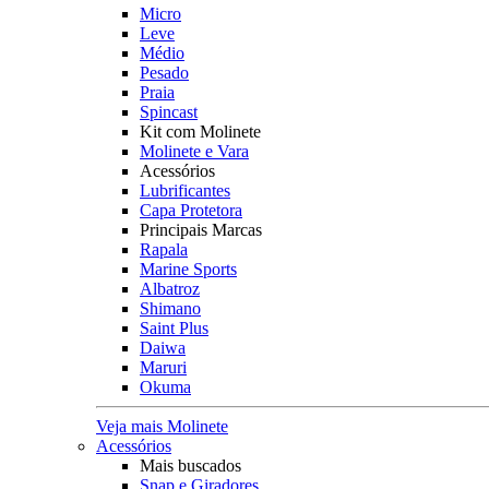
Micro
Leve
Médio
Pesado
Praia
Spincast
Kit com Molinete
Molinete e Vara
Acessórios
Lubrificantes
Capa Protetora
Principais Marcas
Rapala
Marine Sports
Albatroz
Shimano
Saint Plus
Daiwa
Maruri
Okuma
Veja mais Molinete
Acessórios
Mais buscados
Snap e Giradores