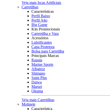
Veja mais Iscas Artificiais
Carretilhas
Características
Perfil Baixo
Perfil Alto
Big Game
Kits Promocionais
Carrretilha e Vara
Acessórios
Lubrificantes
Capa Protetora
Bolsa para Carretilha
Principais Marcas
Rapala
Marine Sports
Albatroz
Shimano
Saint Plus
Daiwa
Maruri
Okuma
Veja mais Carretilhas
Molinete
Característica