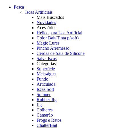
Pesca
Iscas Artificiais
Mais Buscados
Novidades
Acessórios
Hélice para Isca Artificial
Color Bait(Tinta p/soft)
Magic Lures
Pincho Arremesso
Cerdas de Saia de Silicone
Salva Iscas
Categorias
Superfície
Meia-água
Fundo
Articulada
Iscas Soft
Spinner
Rubber JIg
Jig
Colheres
Camarão
Frogs e Ratos
ChatterBait