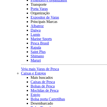
Protetores e organizador
Transporte
Porta Varas
Organização
Expositor de Varas
Principais Marcas
Albatroz
Daiwa
Lumis
Marine Sports
Pesca Brasil
Rapala
Saint Plus
Shimano
Maruri
Veja mais Varas de Pesca
Caixas e Estojos
Mais buscados
Caixas de Pesca
Bolsas de Pesca
Mochilas de Pesca
Estojo
Bolsa porta Carretilhas
Desembarcado