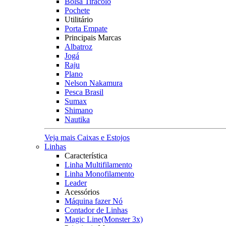
Bolsa Tiracolo
Pochete
Utilitário
Porta Empate
Principais Marcas
Albatroz
Jogá
Raju
Plano
Nelson Nakamura
Pesca Brasil
Sumax
Shimano
Nautika
Veja mais Caixas e Estojos
Linhas
Característica
Linha Multifilamento
Linha Monofilamento
Leader
Acessórios
Máquina fazer Nó
Contador de Linhas
Magic Line(Monster 3x)