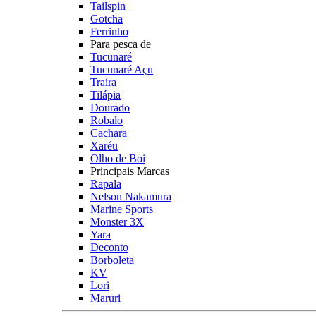
Tailspin
Gotcha
Ferrinho
Para pesca de
Tucunaré
Tucunaré Açu
Traíra
Tilápia
Dourado
Robalo
Cachara
Xaréu
Olho de Boi
Principais Marcas
Rapala
Nelson Nakamura
Marine Sports
Monster 3X
Yara
Deconto
Borboleta
KV
Lori
Maruri