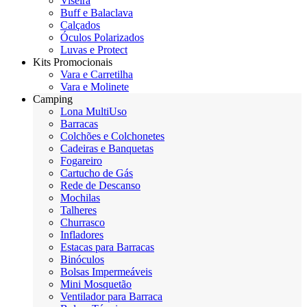
Viseira
Buff e Balaclava
Calçados
Óculos Polarizados
Luvas e Protect
Kits Promocionais
Vara e Carretilha
Vara e Molinete
Camping
Lona MultiUso
Barracas
Colchões e Colchonetes
Cadeiras e Banquetas
Fogareiro
Cartucho de Gás
Rede de Descanso
Mochilas
Talheres
Churrasco
Infladores
Estacas para Barracas
Binóculos
Bolsas Impermeáveis
Mini Mosquetão
Ventilador para Barraca