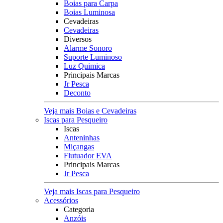
Boias para Carpa
Boias Luminosa
Cevadeiras
Cevadeiras
Diversos
Alarme Sonoro
Suporte Luminoso
Luz Quimica
Principais Marcas
Jr Pesca
Deconto
Veja mais Boias e Cevadeiras
Iscas para Pesqueiro
Iscas
Anteninhas
Miçangas
Flutuador EVA
Principais Marcas
Jr Pesca
Veja mais Iscas para Pesqueiro
Acessórios
Categoria
Anzóis