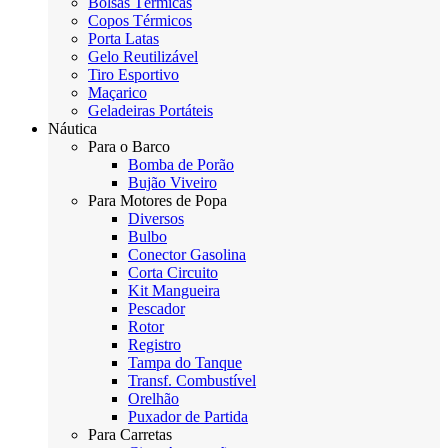
Bolsas Térmicas
Copos Térmicos
Porta Latas
Gelo Reutilizável
Tiro Esportivo
Maçarico
Geladeiras Portáteis
Náutica
Para o Barco
Bomba de Porão
Bujão Viveiro
Para Motores de Popa
Diversos
Bulbo
Conector Gasolina
Corta Circuito
Kit Mangueira
Pescador
Rotor
Registro
Tampa do Tanque
Transf. Combustível
Orelhão
Puxador de Partida
Para Carretas