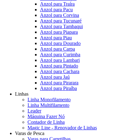
Anzol para Traíra
Anzol para Pacu
Anzol para Corvina
Anzol para Tucunaré
Anzol para Tambaqui
Anzol para Piapara
Anzol para Piau
Anzol para Dourado
Anzol para Carpa
Anzol para Curimba
Anzol para Lambari
Anzol para Pintado
Anzol para Cachara
Anzol para Jaú
Anzol para Pirarara
Anzol para Piraíba
Linhas
Linha Monofilamento
Linha Multifilamento
Leader
Máquina Fazer Nó
Contador de Linha
Magic Line - Renovador de Linhas
Varas de Pesca
Varas para Carretilhas