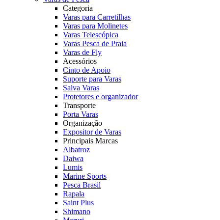
Categoria
Varas para Carretilhas
Varas para Molinetes
Varas Telescópica
Varas Pesca de Praia
Varas de Fly
Acessórios
Cinto de Apoio
Suporte para Varas
Salva Varas
Protetores e organizador
Transporte
Porta Varas
Organização
Expositor de Varas
Principais Marcas
Albatroz
Daiwa
Lumis
Marine Sports
Pesca Brasil
Rapala
Saint Plus
Shimano