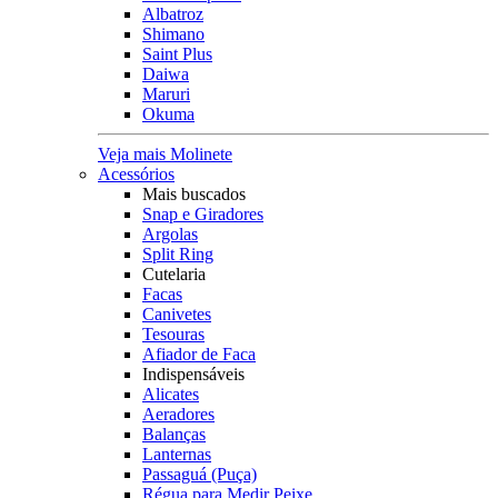
Albatroz
Shimano
Saint Plus
Daiwa
Maruri
Okuma
Veja mais Molinete
Acessórios
Mais buscados
Snap e Giradores
Argolas
Split Ring
Cutelaria
Facas
Canivetes
Tesouras
Afiador de Faca
Indispensáveis
Alicates
Aeradores
Balanças
Lanternas
Passaguá (Puça)
Régua para Medir Peixe