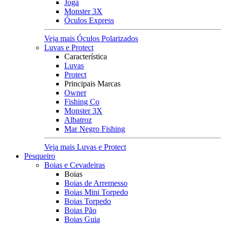
Jogá
Monster 3X
Óculos Express
Veja mais Óculos Polarizados
Luvas e Protect
Característica
Luvas
Protect
Principais Marcas
Owner
Fishing Co
Monster 3X
Albatroz
Mar Negro Fishing
Veja mais Luvas e Protect
Pesqueiro
Boias e Cevadeiras
Boias
Boias de Arremesso
Boias Mini Torpedo
Boias Torpedo
Boias Pão
Boias Guia