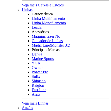
Veja mais Caixas e Estojos
Linhas
Característica
Linha Multifilamento
Linha Monofilamento
Leader
Acessórios
Máquina fazer Nó
Contador de Linhas
Magic Line(Monster 3x)
Principais Marcas
Daiwa
Marine Sports
YGK
Owner
Power Pro
Sufix
Shimano
Raiglon
Fast Line
Araty
Veja mais Linhas
Anzóis