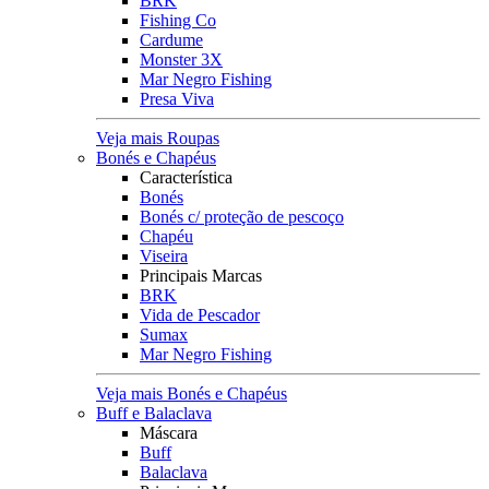
BRK
Fishing Co
Cardume
Monster 3X
Mar Negro Fishing
Presa Viva
Veja mais Roupas
Bonés e Chapéus
Característica
Bonés
Bonés c/ proteção de pescoço
Chapéu
Viseira
Principais Marcas
BRK
Vida de Pescador
Sumax
Mar Negro Fishing
Veja mais Bonés e Chapéus
Buff e Balaclava
Máscara
Buff
Balaclava