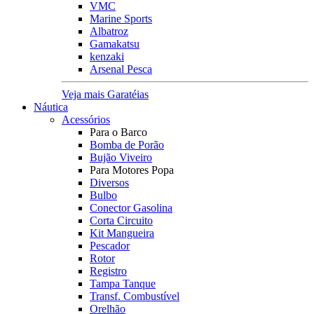
VMC
Marine Sports
Albatroz
Gamakatsu
kenzaki
Arsenal Pesca
Veja mais Garatéias
Náutica
Acessórios
Para o Barco
Bomba de Porão
Bujão Viveiro
Para Motores Popa
Diversos
Bulbo
Conector Gasolina
Corta Circuito
Kit Mangueira
Pescador
Rotor
Registro
Tampa Tanque
Transf. Combustível
Orelhão