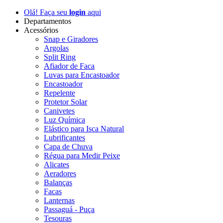
Olá! Faça seu
login
aqui
Departamentos
Acessórios
Snap e Giradores
Argolas
Split Ring
Afiador de Faca
Luvas para Encastoador
Encastoador
Repelente
Protetor Solar
Canivetes
Luz Química
Elástico para Isca Natural
Lubrificantes
Capa de Chuva
Régua para Medir Peixe
Alicates
Aeradores
Balanças
Facas
Lanternas
Passaguá - Puça
Tesouras