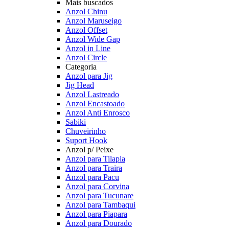
Mais buscados
Anzol Chinu
Anzol Maruseigo
Anzol Offset
Anzol Wide Gap
Anzol in Line
Anzol Circle
Categoria
Anzol para Jig
Jig Head
Anzol Lastreado
Anzol Encastoado
Anzol Anti Enrosco
Sabiki
Chuveirinho
Suport Hook
Anzol p/ Peixe
Anzol para Tilapia
Anzol para Traira
Anzol para Pacu
Anzol para Corvina
Anzol para Tucunare
Anzol para Tambaqui
Anzol para Piapara
Anzol para Dourado