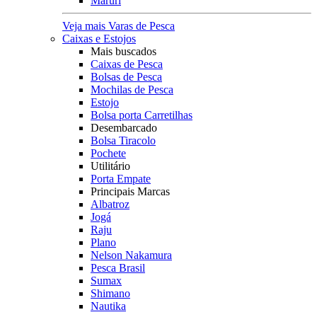
Maruri
Veja mais Varas de Pesca
Caixas e Estojos
Mais buscados
Caixas de Pesca
Bolsas de Pesca
Mochilas de Pesca
Estojo
Bolsa porta Carretilhas
Desembarcado
Bolsa Tiracolo
Pochete
Utilitário
Porta Empate
Principais Marcas
Albatroz
Jogá
Raju
Plano
Nelson Nakamura
Pesca Brasil
Sumax
Shimano
Nautika