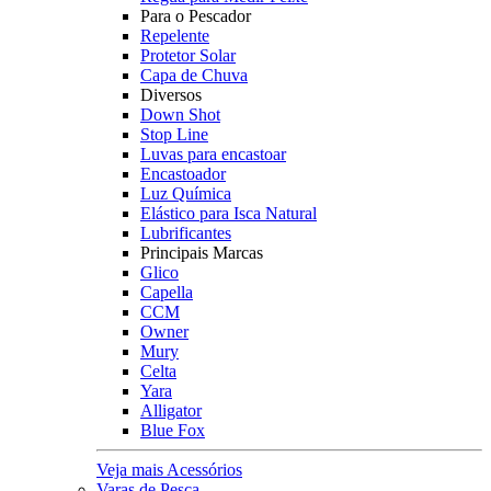
Para o Pescador
Repelente
Protetor Solar
Capa de Chuva
Diversos
Down Shot
Stop Line
Luvas para encastoar
Encastoador
Luz Química
Elástico para Isca Natural
Lubrificantes
Principais Marcas
Glico
Capella
CCM
Owner
Mury
Celta
Yara
Alligator
Blue Fox
Veja mais Acessórios
Varas de Pesca