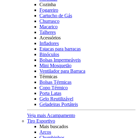
Cozinha
Fogareiro
Cartucho de Gás
Churrasco
Maçarico
Talheres
Acessórios
Infladores
Estacas para barracas
Binóculos
Bolsas Impermeáveis
Mini Mosquetão
Ventilador para Barraca
Térmicas
Bolsas Térmicas
Copo Térmico
Porta Latas
Gelo Reutilizável
Geladeiras Portáteis
Veja mais Acampamento
Tiro Esportivo
Mais buscados
Arcos
Chumbinhos