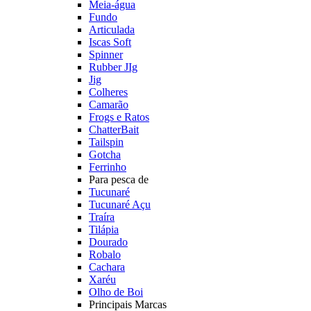
Meia-água
Fundo
Articulada
Iscas Soft
Spinner
Rubber JIg
Jig
Colheres
Camarão
Frogs e Ratos
ChatterBait
Tailspin
Gotcha
Ferrinho
Para pesca de
Tucunaré
Tucunaré Açu
Traíra
Tilápia
Dourado
Robalo
Cachara
Xaréu
Olho de Boi
Principais Marcas