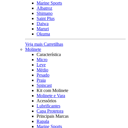
Marine Sports
Albatroz
Shimano
Saint Plus
Daiwa
Maruri
Okuma
Veja mais Carretilhas
Molinete
Característica
Micro
Leve
Médio
Pesado
Praia
Spincast
Kit com Molinete
Molinete e Vara
Acessórios
Lubrificantes
Capa Protetora
Principais Marcas
Rapala
Marine Sports