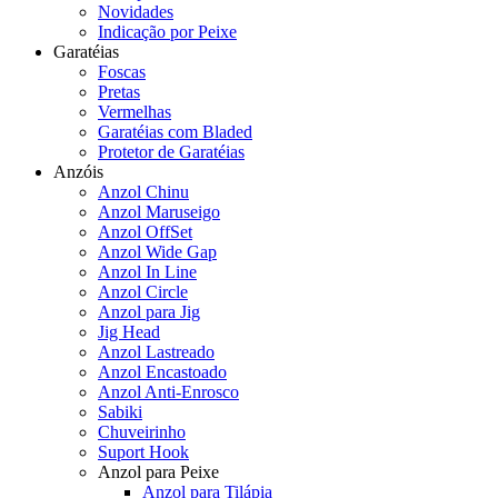
Novidades
Indicação por Peixe
Garatéias
Foscas
Pretas
Vermelhas
Garatéias com Bladed
Protetor de Garatéias
Anzóis
Anzol Chinu
Anzol Maruseigo
Anzol OffSet
Anzol Wide Gap
Anzol In Line
Anzol Circle
Anzol para Jig
Jig Head
Anzol Lastreado
Anzol Encastoado
Anzol Anti-Enrosco
Sabiki
Chuveirinho
Suport Hook
Anzol para Peixe
Anzol para Tilápia