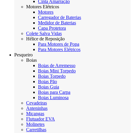
Cinta Amarração
Motores Elétricos
Motores
Carregador de Baterias
Medidor de Baterias
Capa Protetora
Colete Salva Vidas
Hélice de Reposição
Para Motores de Popa
Para Motores Elétricos
Pesqueiro
Boias
Boias de Arremesso
Boias Mini Torpedo
Boias Torpedo
Boias Pão
Boias Guia
Boias para Carpa
Boias Luminosa
Cevadeiras
Anteninhas
Miçangas
Flutuador EVA
Molinetes
Carretilhas