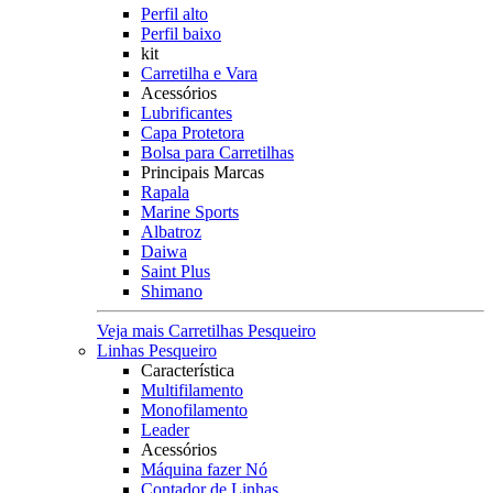
Perfil alto
Perfil baixo
kit
Carretilha e Vara
Acessórios
Lubrificantes
Capa Protetora
Bolsa para Carretilhas
Principais Marcas
Rapala
Marine Sports
Albatroz
Daiwa
Saint Plus
Shimano
Veja mais Carretilhas Pesqueiro
Linhas Pesqueiro
Característica
Multifilamento
Monofilamento
Leader
Acessórios
Máquina fazer Nó
Contador de Linhas