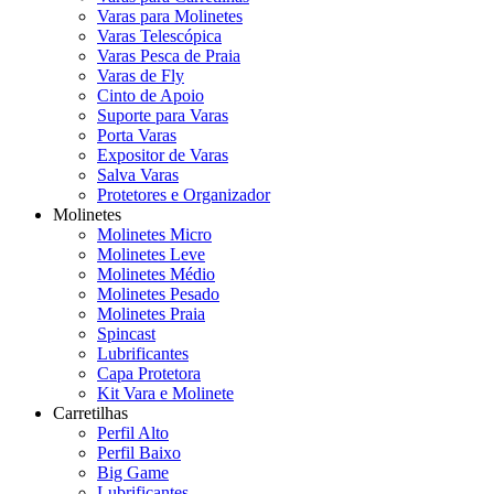
Varas para Molinetes
Varas Telescópica
Varas Pesca de Praia
Varas de Fly
Cinto de Apoio
Suporte para Varas
Porta Varas
Expositor de Varas
Salva Varas
Protetores e Organizador
Molinetes
Molinetes Micro
Molinetes Leve
Molinetes Médio
Molinetes Pesado
Molinetes Praia
Spincast
Lubrificantes
Capa Protetora
Kit Vara e Molinete
Carretilhas
Perfil Alto
Perfil Baixo
Big Game
Lubrificantes