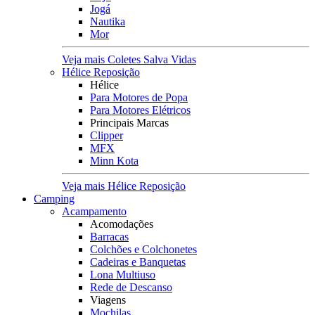
Jogá
Nautika
Mor
Veja mais Coletes Salva Vidas
Hélice Reposição
Hélice
Para Motores de Popa
Para Motores Elétricos
Principais Marcas
Clipper
MFX
Minn Kota
Veja mais Hélice Reposição
Camping
Acampamento
Acomodações
Barracas
Colchões e Colchonetes
Cadeiras e Banquetas
Lona Multiuso
Rede de Descanso
Viagens
Mochilas