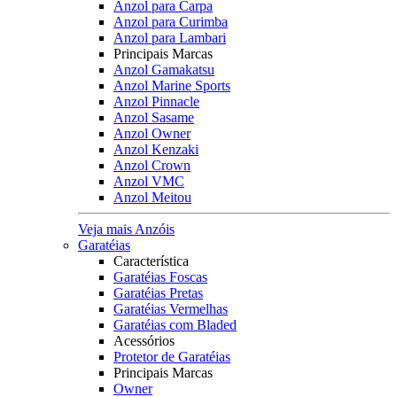
Anzol para Carpa
Anzol para Curimba
Anzol para Lambari
Principais Marcas
Anzol Gamakatsu
Anzol Marine Sports
Anzol Pinnacle
Anzol Sasame
Anzol Owner
Anzol Kenzaki
Anzol Crown
Anzol VMC
Anzol Meitou
Veja mais Anzóis
Garatéias
Característica
Garatéias Foscas
Garatéias Pretas
Garatéias Vermelhas
Garatéias com Bladed
Acessórios
Protetor de Garatéias
Principais Marcas
Owner