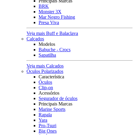
Principais Marcas
BRK
Monster 3X
Mar Negro Fishing
Presa Viva
Veja mais Buff e Balaclava
Calçados
Modelos
Babuche - Crocs
Sapatilha
Veja mais Calçados
Óculos Polarizados
Característica
Óculos
Clip-on
Acessórios
Segurador de óculos
Principais Marcas
Marine Sports
Rapala
Yara
Pro-Tsuri
Big Ones