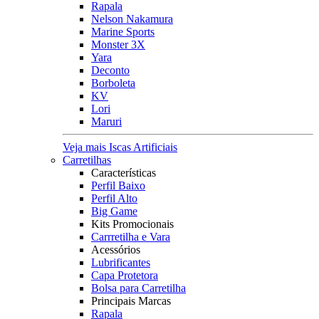
Rapala
Nelson Nakamura
Marine Sports
Monster 3X
Yara
Deconto
Borboleta
KV
Lori
Maruri
Veja mais Iscas Artificiais
Carretilhas
Características
Perfil Baixo
Perfil Alto
Big Game
Kits Promocionais
Carrretilha e Vara
Acessórios
Lubrificantes
Capa Protetora
Bolsa para Carretilha
Principais Marcas
Rapala