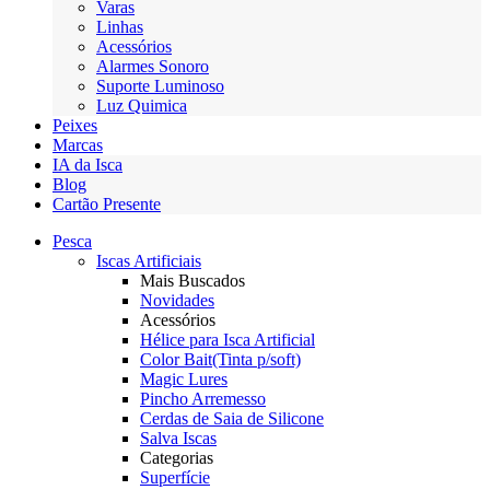
Varas
Linhas
Acessórios
Alarmes Sonoro
Suporte Luminoso
Luz Quimica
Peixes
Marcas
IA da Isca
Blog
Cartão Presente
Pesca
Iscas Artificiais
Mais Buscados
Novidades
Acessórios
Hélice para Isca Artificial
Color Bait(Tinta p/soft)
Magic Lures
Pincho Arremesso
Cerdas de Saia de Silicone
Salva Iscas
Categorias
Superfície