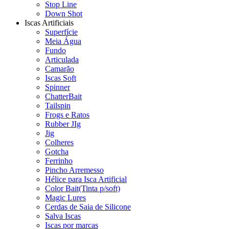
Stop Line
Down Shot
Iscas Artificiais
Superfície
Meia Água
Fundo
Articulada
Camarão
Iscas Soft
Spinner
ChatterBait
Tailspin
Frogs e Ratos
Rubber JIg
Jig
Colheres
Gotcha
Ferrinho
Pincho Arremesso
Hélice para Isca Artificial
Color Bait(Tinta p/soft)
Magic Lures
Cerdas de Saia de Silicone
Salva Iscas
Iscas por marcas