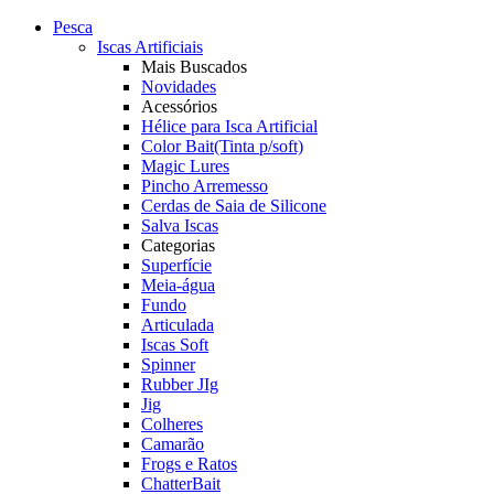
Pesca
Iscas Artificiais
Mais Buscados
Novidades
Acessórios
Hélice para Isca Artificial
Color Bait(Tinta p/soft)
Magic Lures
Pincho Arremesso
Cerdas de Saia de Silicone
Salva Iscas
Categorias
Superfície
Meia-água
Fundo
Articulada
Iscas Soft
Spinner
Rubber JIg
Jig
Colheres
Camarão
Frogs e Ratos
ChatterBait