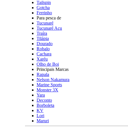
Tailspin
Gotcha
Ferrinho
Para pesca de
Tucunaré
Tucunaré Açu
Traíra
Tilápia
Dourado
Robalo
Cachara
Xaréu
Olho de Boi
Principais Marcas
Rapala
Nelson Nakamura
Marine Sports
Monster 3X
Yara
Deconto
Borboleta
KV
Lori
Maruri