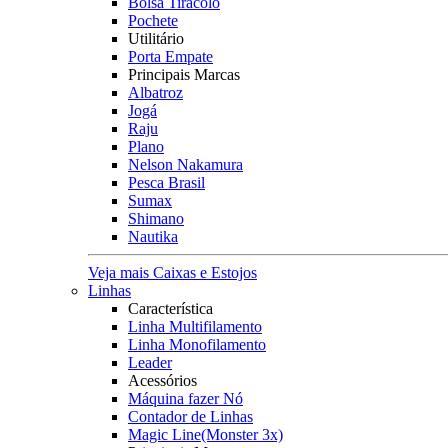
Bolsa Tiracolo
Pochete
Utilitário
Porta Empate
Principais Marcas
Albatroz
Jogá
Raju
Plano
Nelson Nakamura
Pesca Brasil
Sumax
Shimano
Nautika
Veja mais Caixas e Estojos
Linhas
Característica
Linha Multifilamento
Linha Monofilamento
Leader
Acessórios
Máquina fazer Nó
Contador de Linhas
Magic Line(Monster 3x)