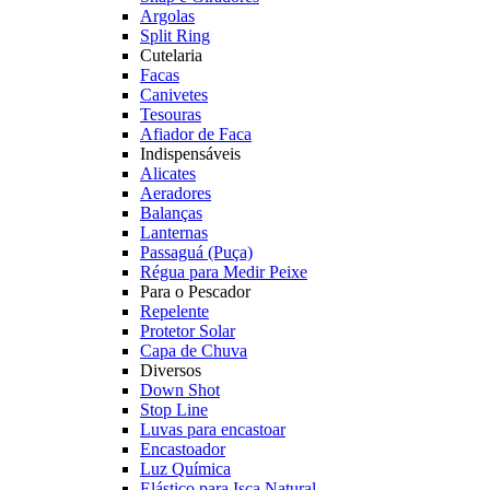
Argolas
Split Ring
Cutelaria
Facas
Canivetes
Tesouras
Afiador de Faca
Indispensáveis
Alicates
Aeradores
Balanças
Lanternas
Passaguá (Puça)
Régua para Medir Peixe
Para o Pescador
Repelente
Protetor Solar
Capa de Chuva
Diversos
Down Shot
Stop Line
Luvas para encastoar
Encastoador
Luz Química
Elástico para Isca Natural