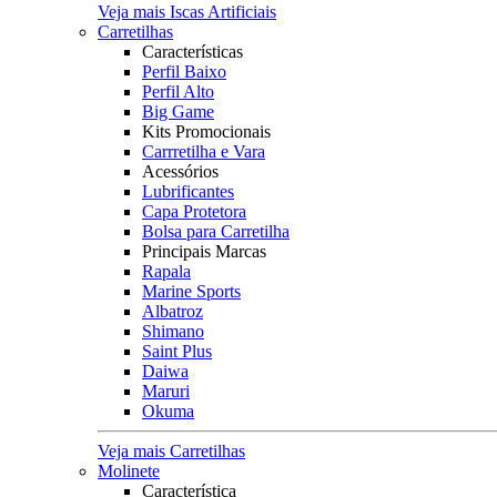
Veja mais Iscas Artificiais
Carretilhas
Características
Perfil Baixo
Perfil Alto
Big Game
Kits Promocionais
Carrretilha e Vara
Acessórios
Lubrificantes
Capa Protetora
Bolsa para Carretilha
Principais Marcas
Rapala
Marine Sports
Albatroz
Shimano
Saint Plus
Daiwa
Maruri
Okuma
Veja mais Carretilhas
Molinete
Característica