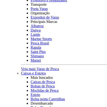
Protetores e organizador
Transporte
Porta Varas
Organização
Expositor de Varas
Principais Marcas
Albatroz
Daiwa
Lumis
Marine Sports
Pesca Brasil
Rapala
Saint Plus
Shimano
Maruri
Veja mais Varas de Pesca
Caixas e Estojos
Mais buscados
Caixas de Pesca
Bolsas de Pesca
Mochilas de Pesca
Estojo
Bolsa porta Carretilhas
Desembarcado