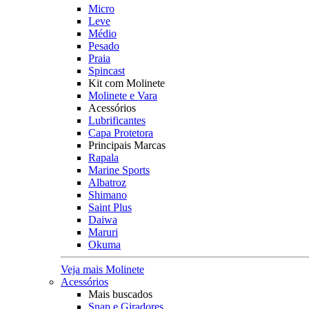
Micro
Leve
Médio
Pesado
Praia
Spincast
Kit com Molinete
Molinete e Vara
Acessórios
Lubrificantes
Capa Protetora
Principais Marcas
Rapala
Marine Sports
Albatroz
Shimano
Saint Plus
Daiwa
Maruri
Okuma
Veja mais Molinete
Acessórios
Mais buscados
Snap e Giradores