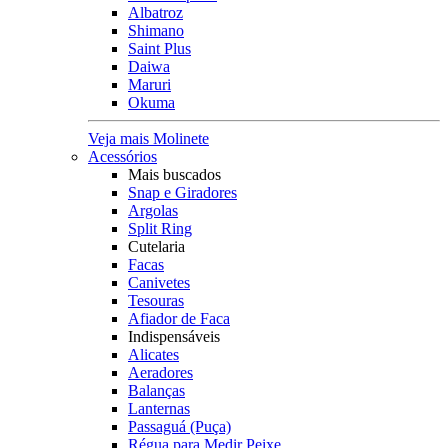
Albatroz
Shimano
Saint Plus
Daiwa
Maruri
Okuma
Veja mais Molinete
Acessórios
Mais buscados
Snap e Giradores
Argolas
Split Ring
Cutelaria
Facas
Canivetes
Tesouras
Afiador de Faca
Indispensáveis
Alicates
Aeradores
Balanças
Lanternas
Passaguá (Puça)
Régua para Medir Peixe