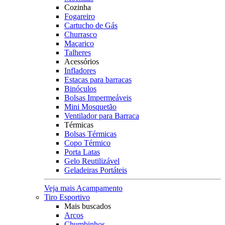
Cozinha
Fogareiro
Cartucho de Gás
Churrasco
Maçarico
Talheres
Acessórios
Infladores
Estacas para barracas
Binóculos
Bolsas Impermeáveis
Mini Mosquetão
Ventilador para Barraca
Térmicas
Bolsas Térmicas
Copo Térmico
Porta Latas
Gelo Reutilizável
Geladeiras Portáteis
Veja mais Acampamento
Tiro Esportivo
Mais buscados
Arcos
Chumbinhos