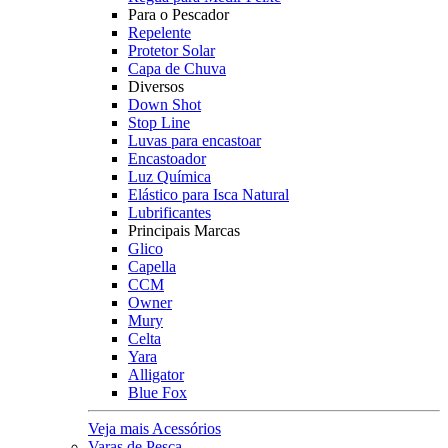
Para o Pescador
Repelente
Protetor Solar
Capa de Chuva
Diversos
Down Shot
Stop Line
Luvas para encastoar
Encastoador
Luz Química
Elástico para Isca Natural
Lubrificantes
Principais Marcas
Glico
Capella
CCM
Owner
Mury
Celta
Yara
Alligator
Blue Fox
Veja mais Acessórios
Varas de Pesca