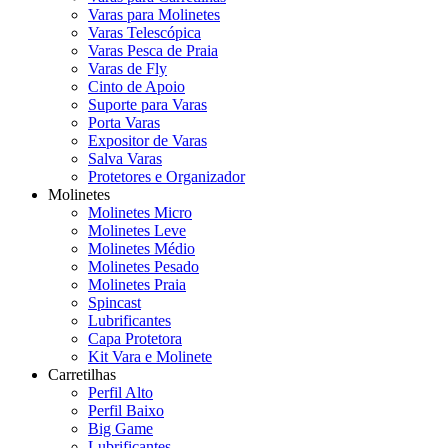
Varas para Molinetes
Varas Telescópica
Varas Pesca de Praia
Varas de Fly
Cinto de Apoio
Suporte para Varas
Porta Varas
Expositor de Varas
Salva Varas
Protetores e Organizador
Molinetes
Molinetes Micro
Molinetes Leve
Molinetes Médio
Molinetes Pesado
Molinetes Praia
Spincast
Lubrificantes
Capa Protetora
Kit Vara e Molinete
Carretilhas
Perfil Alto
Perfil Baixo
Big Game
Lubrificantes