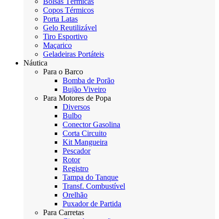
Bolsas Térmicas
Copos Térmicos
Porta Latas
Gelo Reutilizável
Tiro Esportivo
Maçarico
Geladeiras Portáteis
Náutica
Para o Barco
Bomba de Porão
Bujão Viveiro
Para Motores de Popa
Diversos
Bulbo
Conector Gasolina
Corta Circuito
Kit Mangueira
Pescador
Rotor
Registro
Tampa do Tanque
Transf. Combustível
Orelhão
Puxador de Partida
Para Carretas