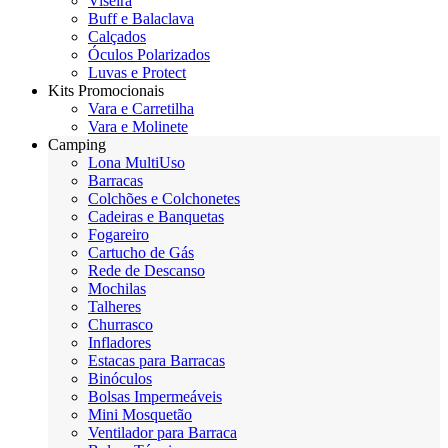
Viseira
Buff e Balaclava
Calçados
Óculos Polarizados
Luvas e Protect
Kits Promocionais
Vara e Carretilha
Vara e Molinete
Camping
Lona MultiUso
Barracas
Colchões e Colchonetes
Cadeiras e Banquetas
Fogareiro
Cartucho de Gás
Rede de Descanso
Mochilas
Talheres
Churrasco
Infladores
Estacas para Barracas
Binóculos
Bolsas Impermeáveis
Mini Mosquetão
Ventilador para Barraca