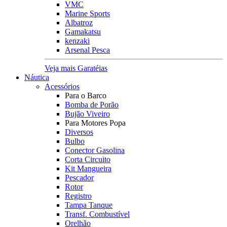
VMC
Marine Sports
Albatroz
Gamakatsu
kenzaki
Arsenal Pesca
Veja mais Garatéias
Náutica
Acessórios
Para o Barco
Bomba de Porão
Bujão Viveiro
Para Motores Popa
Diversos
Bulbo
Conector Gasolina
Corta Circuito
Kit Mangueira
Pescador
Rotor
Registro
Tampa Tanque
Transf. Combustível
Orelhão