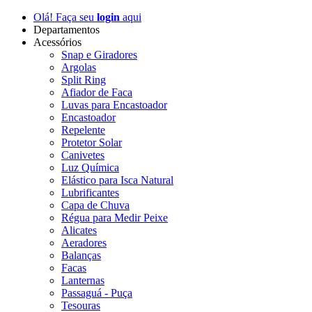
Olá! Faça seu
login
aqui
Departamentos
Acessórios
Snap e Giradores
Argolas
Split Ring
Afiador de Faca
Luvas para Encastoador
Encastoador
Repelente
Protetor Solar
Canivetes
Luz Química
Elástico para Isca Natural
Lubrificantes
Capa de Chuva
Régua para Medir Peixe
Alicates
Aeradores
Balanças
Facas
Lanternas
Passaguá - Puça
Tesouras