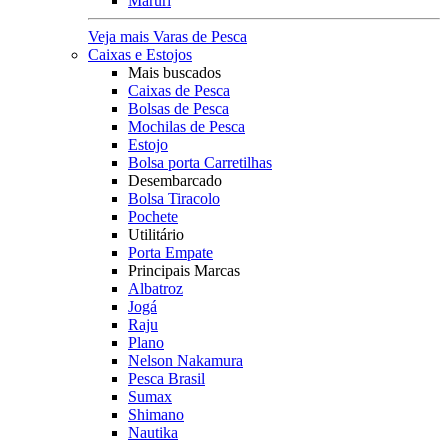
Maruri
Veja mais Varas de Pesca
Caixas e Estojos
Mais buscados
Caixas de Pesca
Bolsas de Pesca
Mochilas de Pesca
Estojo
Bolsa porta Carretilhas
Desembarcado
Bolsa Tiracolo
Pochete
Utilitário
Porta Empate
Principais Marcas
Albatroz
Jogá
Raju
Plano
Nelson Nakamura
Pesca Brasil
Sumax
Shimano
Nautika