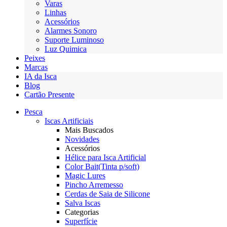
Varas
Linhas
Acessórios
Alarmes Sonoro
Suporte Luminoso
Luz Quimica
Peixes
Marcas
IA da Isca
Blog
Cartão Presente
Pesca
Iscas Artificiais
Mais Buscados
Novidades
Acessórios
Hélice para Isca Artificial
Color Bait(Tinta p/soft)
Magic Lures
Pincho Arremesso
Cerdas de Saia de Silicone
Salva Iscas
Categorias
Superfície