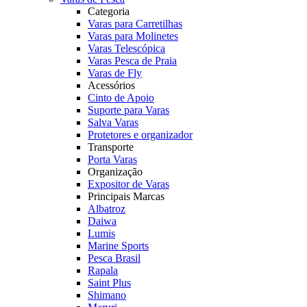
Categoria
Varas para Carretilhas
Varas para Molinetes
Varas Telescópica
Varas Pesca de Praia
Varas de Fly
Acessórios
Cinto de Apoio
Suporte para Varas
Salva Varas
Protetores e organizador
Transporte
Porta Varas
Organização
Expositor de Varas
Principais Marcas
Albatroz
Daiwa
Lumis
Marine Sports
Pesca Brasil
Rapala
Saint Plus
Shimano