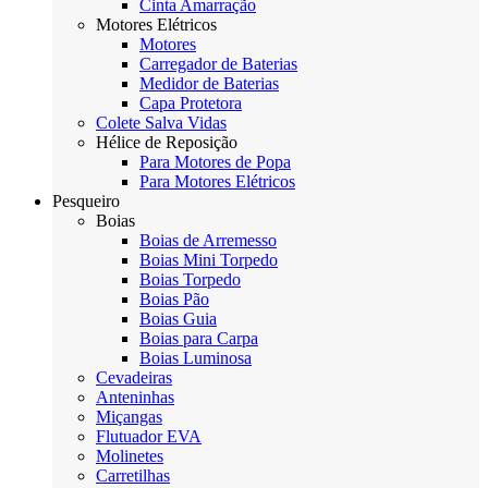
Cinta Amarração
Motores Elétricos
Motores
Carregador de Baterias
Medidor de Baterias
Capa Protetora
Colete Salva Vidas
Hélice de Reposição
Para Motores de Popa
Para Motores Elétricos
Pesqueiro
Boias
Boias de Arremesso
Boias Mini Torpedo
Boias Torpedo
Boias Pão
Boias Guia
Boias para Carpa
Boias Luminosa
Cevadeiras
Anteninhas
Miçangas
Flutuador EVA
Molinetes
Carretilhas