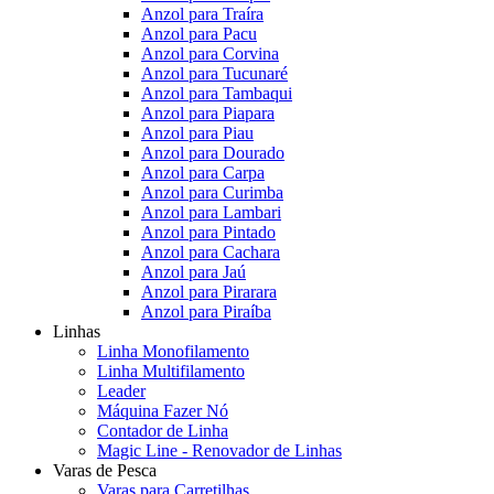
Anzol para Traíra
Anzol para Pacu
Anzol para Corvina
Anzol para Tucunaré
Anzol para Tambaqui
Anzol para Piapara
Anzol para Piau
Anzol para Dourado
Anzol para Carpa
Anzol para Curimba
Anzol para Lambari
Anzol para Pintado
Anzol para Cachara
Anzol para Jaú
Anzol para Pirarara
Anzol para Piraíba
Linhas
Linha Monofilamento
Linha Multifilamento
Leader
Máquina Fazer Nó
Contador de Linha
Magic Line - Renovador de Linhas
Varas de Pesca
Varas para Carretilhas