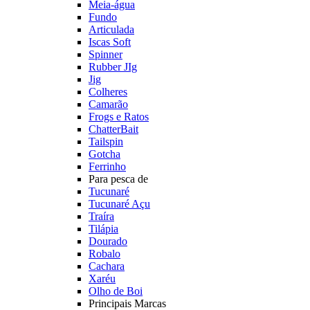
Meia-água
Fundo
Articulada
Iscas Soft
Spinner
Rubber JIg
Jig
Colheres
Camarão
Frogs e Ratos
ChatterBait
Tailspin
Gotcha
Ferrinho
Para pesca de
Tucunaré
Tucunaré Açu
Traíra
Tilápia
Dourado
Robalo
Cachara
Xaréu
Olho de Boi
Principais Marcas