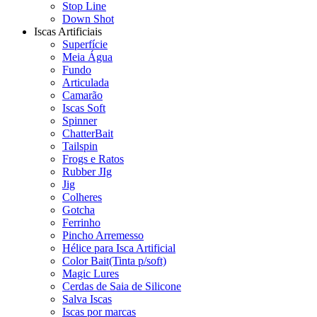
Stop Line
Down Shot
Iscas Artificiais
Superfície
Meia Água
Fundo
Articulada
Camarão
Iscas Soft
Spinner
ChatterBait
Tailspin
Frogs e Ratos
Rubber JIg
Jig
Colheres
Gotcha
Ferrinho
Pincho Arremesso
Hélice para Isca Artificial
Color Bait(Tinta p/soft)
Magic Lures
Cerdas de Saia de Silicone
Salva Iscas
Iscas por marcas