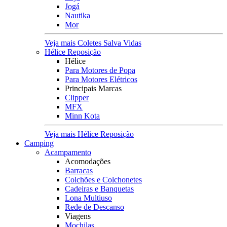
Jogá
Nautika
Mor
Veja mais Coletes Salva Vidas
Hélice Reposição
Hélice
Para Motores de Popa
Para Motores Elétricos
Principais Marcas
Clipper
MFX
Minn Kota
Veja mais Hélice Reposição
Camping
Acampamento
Acomodações
Barracas
Colchões e Colchonetes
Cadeiras e Banquetas
Lona Multiuso
Rede de Descanso
Viagens
Mochilas