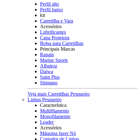
Perfil alto
Perfil baixo
kit
Carretilha e Vara
Acessórios
Lubrificantes
Capa Protetora
Bolsa para Carretilhas
Principais Marcas
Rapala
Marine Sports
Albatroz
Daiwa
Saint Plus
Shimano
Veja mais Carretilhas Pesqueiro
Linhas Pesqueiro
Característica
Multifilamento
Monofilamento
Leader
Acessórios
Máquina fazer Nó
Contador de Linhas