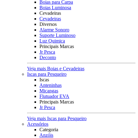
Boias para Carpa
Boias Luminosa
Cevadeiras
Cevadeiras
Diversos
Alarme Sonoro
Suporte Luminoso
Luz Quimica
Principais Marcas
Jr Pesca
Deconto
Veja mais Boias e Cevadeiras
Iscas para Pesqueiro
Iscas
Anteninhas
Miçangas
Flutuador EVA
Principais Marcas
Jr Pesca
Veja mais Iscas para Pesqueiro
Acessórios
Categoria
Anzóis