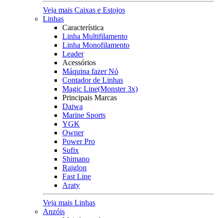
Veja mais Caixas e Estojos
Linhas
Característica
Linha Multifilamento
Linha Monofilamento
Leader
Acessórios
Máquina fazer Nó
Contador de Linhas
Magic Line(Monster 3x)
Principais Marcas
Daiwa
Marine Sports
YGK
Owner
Power Pro
Sufix
Shimano
Raiglon
Fast Line
Araty
Veja mais Linhas
Anzóis