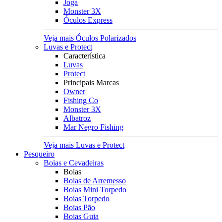
Jogá
Monster 3X
Óculos Express
Veja mais Óculos Polarizados
Luvas e Protect
Característica
Luvas
Protect
Principais Marcas
Owner
Fishing Co
Monster 3X
Albatroz
Mar Negro Fishing
Veja mais Luvas e Protect
Pesqueiro
Boias e Cevadeiras
Boias
Boias de Arremesso
Boias Mini Torpedo
Boias Torpedo
Boias Pão
Boias Guia