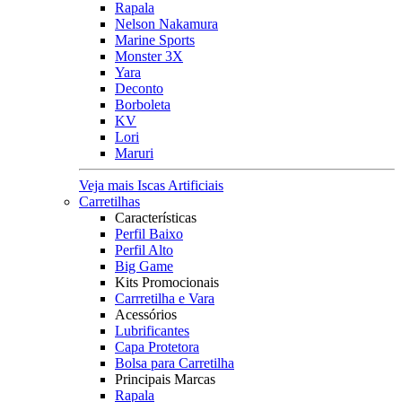
Rapala
Nelson Nakamura
Marine Sports
Monster 3X
Yara
Deconto
Borboleta
KV
Lori
Maruri
Veja mais Iscas Artificiais
Carretilhas
Características
Perfil Baixo
Perfil Alto
Big Game
Kits Promocionais
Carrretilha e Vara
Acessórios
Lubrificantes
Capa Protetora
Bolsa para Carretilha
Principais Marcas
Rapala