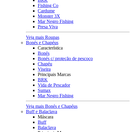
BRK
Fishing Co
Cardume
Monster 3X
Mar Negro Fishing
Presa Viva
Veja mais Roupas
Bonés e Chapéus
Característica
Bonés
Bonés c/ proteção de pescoço
Chapéu
Viseira
Principais Marcas
BRK
Vida de Pescador
Sumax
Mar Negro Fishing
Veja mais Bonés e Chapéus
Buff e Balaclava
Máscara
Buff
Balaclava