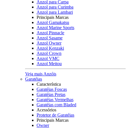
Anzol para Carpa
Anzol para Curimba
Anzol para Lambari
Principais Marcas
Anzol Gamakatsu
Anzol Marine Sports
Anzol Pinnacle
Anzol Sasame
Anzol Owner
Anzol Kenzaki
Anzol Crown
Anzol VMC
Anzol Meitou
Veja mais Anzóis
Garatéias
Característica
Garatéias Foscas
Garatéias Pretas
Garatéias Vermelhas
Garatéias com Bladed
Acessórios
Protetor de Garatéias
Principais Marcas
Owner