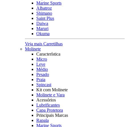
Marine Sports
Albatroz
Shimano
Saint Plus
Daiwa
Maruri
Okuma
Veja mais Carretilhas
Molinete
Característica
Micro
Leve
Médio
Pesado
Praia
Spincast
Kit com Molinete
Molinete e Vara
Acessórios
Lubrificantes
Capa Protetora
Principais Marcas
Rapala
Marine Sports