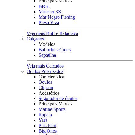
Principais Marcas
BRK
Monster 3X
Mar Negro Fishing
Presa Viva
Veja mais Buff e Balaclava
Calçados
Modelos
Babuche - Crocs
Sapatilha
Veja mais Calçados
Óculos Polarizados
Característica
Óculos
Clip-on
Acessórios
Segurador de óculos
Principais Marcas
Marine Sports
Rapala
Yara
Pro-Tsuri
Big Ones