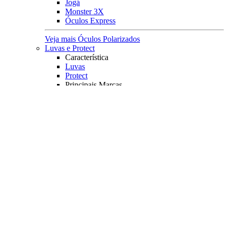
Jogá
Monster 3X
Óculos Express
Veja mais Óculos Polarizados
Luvas e Protect
Característica
Luvas
Protect
Principais Marcas
Owner
Fishing Co
Monster 3X
Albatroz
Mar Negro Fishing
Veja mais Luvas e Protect
Pesqueiro
Boias e Cevadeiras
Boias
Boias de Arremesso
Boias Mini Torpedo
Boias Torpedo
Boias Pão
Boias Guia