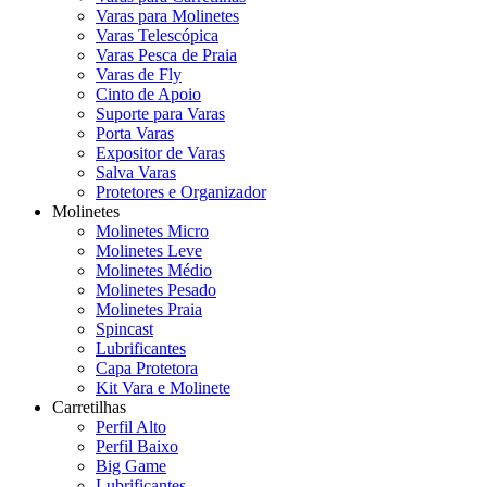
Varas para Molinetes
Varas Telescópica
Varas Pesca de Praia
Varas de Fly
Cinto de Apoio
Suporte para Varas
Porta Varas
Expositor de Varas
Salva Varas
Protetores e Organizador
Molinetes
Molinetes Micro
Molinetes Leve
Molinetes Médio
Molinetes Pesado
Molinetes Praia
Spincast
Lubrificantes
Capa Protetora
Kit Vara e Molinete
Carretilhas
Perfil Alto
Perfil Baixo
Big Game
Lubrificantes