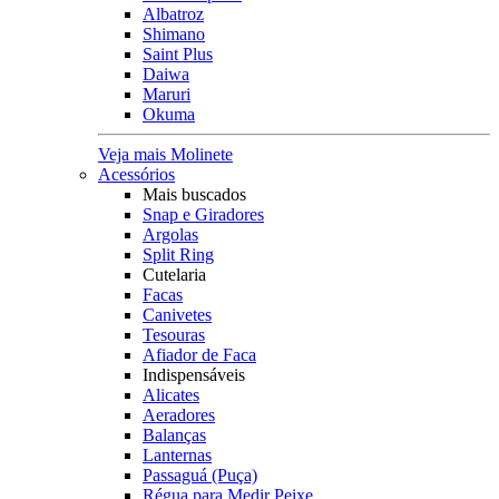
Albatroz
Shimano
Saint Plus
Daiwa
Maruri
Okuma
Veja mais Molinete
Acessórios
Mais buscados
Snap e Giradores
Argolas
Split Ring
Cutelaria
Facas
Canivetes
Tesouras
Afiador de Faca
Indispensáveis
Alicates
Aeradores
Balanças
Lanternas
Passaguá (Puça)
Régua para Medir Peixe