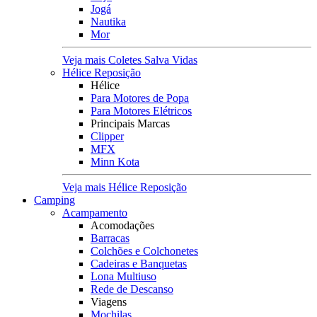
Jogá
Nautika
Mor
Veja mais Coletes Salva Vidas
Hélice Reposição
Hélice
Para Motores de Popa
Para Motores Elétricos
Principais Marcas
Clipper
MFX
Minn Kota
Veja mais Hélice Reposição
Camping
Acampamento
Acomodações
Barracas
Colchões e Colchonetes
Cadeiras e Banquetas
Lona Multiuso
Rede de Descanso
Viagens
Mochilas