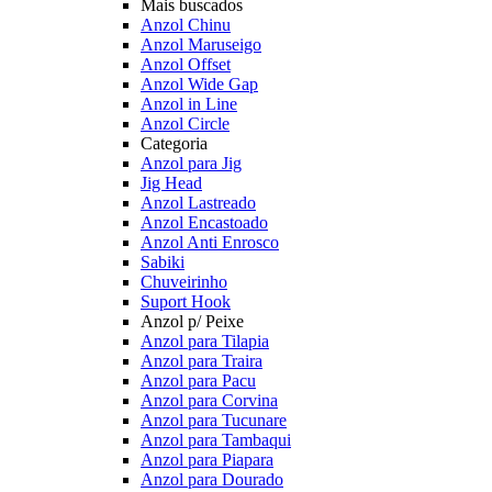
Mais buscados
Anzol Chinu
Anzol Maruseigo
Anzol Offset
Anzol Wide Gap
Anzol in Line
Anzol Circle
Categoria
Anzol para Jig
Jig Head
Anzol Lastreado
Anzol Encastoado
Anzol Anti Enrosco
Sabiki
Chuveirinho
Suport Hook
Anzol p/ Peixe
Anzol para Tilapia
Anzol para Traira
Anzol para Pacu
Anzol para Corvina
Anzol para Tucunare
Anzol para Tambaqui
Anzol para Piapara
Anzol para Dourado