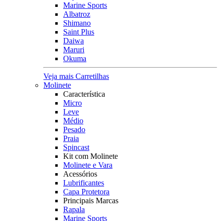
Marine Sports
Albatroz
Shimano
Saint Plus
Daiwa
Maruri
Okuma
Veja mais Carretilhas
Molinete
Característica
Micro
Leve
Médio
Pesado
Praia
Spincast
Kit com Molinete
Molinete e Vara
Acessórios
Lubrificantes
Capa Protetora
Principais Marcas
Rapala
Marine Sports