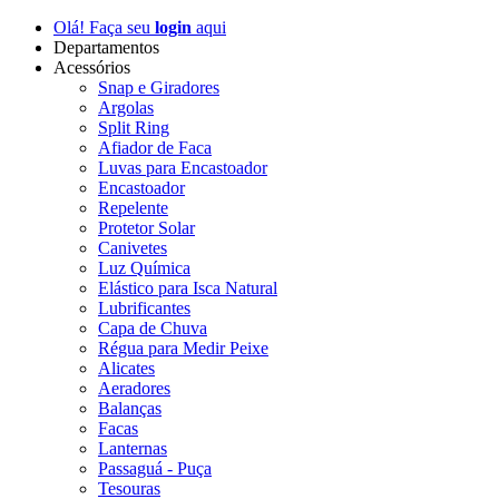
Olá! Faça seu
login
aqui
Departamentos
Acessórios
Snap e Giradores
Argolas
Split Ring
Afiador de Faca
Luvas para Encastoador
Encastoador
Repelente
Protetor Solar
Canivetes
Luz Química
Elástico para Isca Natural
Lubrificantes
Capa de Chuva
Régua para Medir Peixe
Alicates
Aeradores
Balanças
Facas
Lanternas
Passaguá - Puça
Tesouras