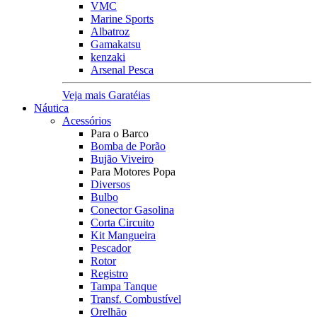
VMC
Marine Sports
Albatroz
Gamakatsu
kenzaki
Arsenal Pesca
Veja mais Garatéias
Náutica
Acessórios
Para o Barco
Bomba de Porão
Bujão Viveiro
Para Motores Popa
Diversos
Bulbo
Conector Gasolina
Corta Circuito
Kit Mangueira
Pescador
Rotor
Registro
Tampa Tanque
Transf. Combustível
Orelhão