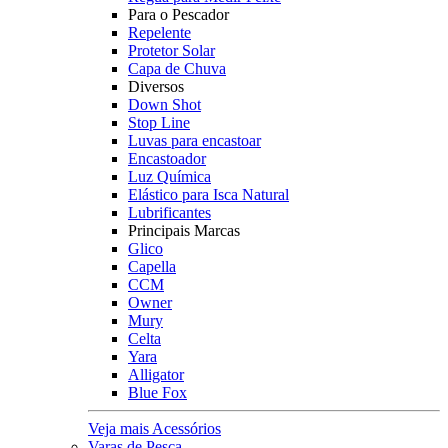
Para o Pescador
Repelente
Protetor Solar
Capa de Chuva
Diversos
Down Shot
Stop Line
Luvas para encastoar
Encastoador
Luz Química
Elástico para Isca Natural
Lubrificantes
Principais Marcas
Glico
Capella
CCM
Owner
Mury
Celta
Yara
Alligator
Blue Fox
Veja mais Acessórios
Varas de Pesca