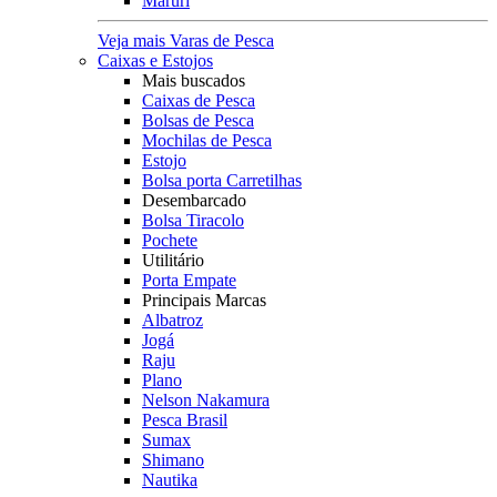
Maruri
Veja mais Varas de Pesca
Caixas e Estojos
Mais buscados
Caixas de Pesca
Bolsas de Pesca
Mochilas de Pesca
Estojo
Bolsa porta Carretilhas
Desembarcado
Bolsa Tiracolo
Pochete
Utilitário
Porta Empate
Principais Marcas
Albatroz
Jogá
Raju
Plano
Nelson Nakamura
Pesca Brasil
Sumax
Shimano
Nautika