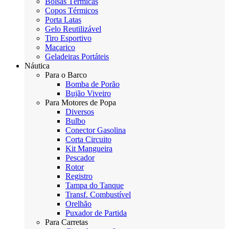
Bolsas Térmicas
Copos Térmicos
Porta Latas
Gelo Reutilizável
Tiro Esportivo
Maçarico
Geladeiras Portáteis
Náutica
Para o Barco
Bomba de Porão
Bujão Viveiro
Para Motores de Popa
Diversos
Bulbo
Conector Gasolina
Corta Circuito
Kit Mangueira
Pescador
Rotor
Registro
Tampa do Tanque
Transf. Combustível
Orelhão
Puxador de Partida
Para Carretas