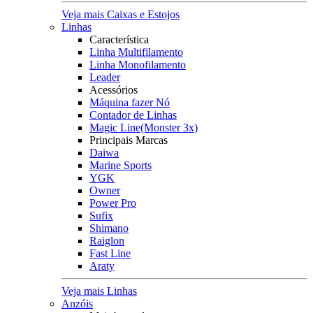
Veja mais Caixas e Estojos
Linhas
Característica
Linha Multifilamento
Linha Monofilamento
Leader
Acessórios
Máquina fazer Nó
Contador de Linhas
Magic Line(Monster 3x)
Principais Marcas
Daiwa
Marine Sports
YGK
Owner
Power Pro
Sufix
Shimano
Raiglon
Fast Line
Araty
Veja mais Linhas
Anzóis