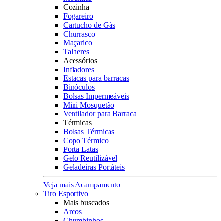
Cozinha
Fogareiro
Cartucho de Gás
Churrasco
Maçarico
Talheres
Acessórios
Infladores
Estacas para barracas
Binóculos
Bolsas Impermeáveis
Mini Mosquetão
Ventilador para Barraca
Térmicas
Bolsas Térmicas
Copo Térmico
Porta Latas
Gelo Reutilizável
Geladeiras Portáteis
Veja mais Acampamento
Tiro Esportivo
Mais buscados
Arcos
Chumbinhos