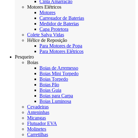
Cinta Amarração
Motores Elétricos
Motores
Carregador de Baterias
Medidor de Baterias
Capa Protetora
Colete Salva Vidas
Hélice de Reposição
Para Motores de Popa
Para Motores Elétricos
Pesqueiro
Boias
Boias de Arremesso
Boias Mini Torpedo
Boias Torpedo
Boias Pão
Boias Guia
Boias para Carpa
Boias Luminosa
Cevadeiras
Anteninhas
Miçangas
Flutuador EVA
Molinetes
Carretilhas