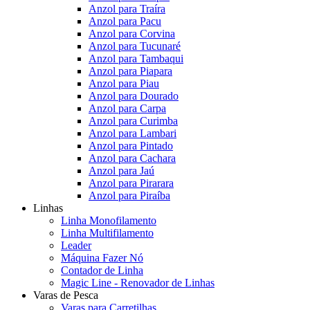
Anzol para Traíra
Anzol para Pacu
Anzol para Corvina
Anzol para Tucunaré
Anzol para Tambaqui
Anzol para Piapara
Anzol para Piau
Anzol para Dourado
Anzol para Carpa
Anzol para Curimba
Anzol para Lambari
Anzol para Pintado
Anzol para Cachara
Anzol para Jaú
Anzol para Pirarara
Anzol para Piraíba
Linhas
Linha Monofilamento
Linha Multifilamento
Leader
Máquina Fazer Nó
Contador de Linha
Magic Line - Renovador de Linhas
Varas de Pesca
Varas para Carretilhas