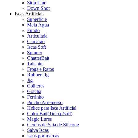
Stop Line
Down Shot
Iscas Artificiais
Superfície
Meia Água
Fundo
Articulada
Camarão
Iscas Soft
Spinner
ChatterBait
Tailspin
Frogs e Ratos
Rubber JIg
Jig
Colheres
Gotcha
Ferrinho
Pincho Arremesso
Hélice para Isca Artificial
Color Bait(Tinta p/soft)
Magic Lures
Cerdas de Saia de Silicone
Salva Iscas
Iscas por marcas