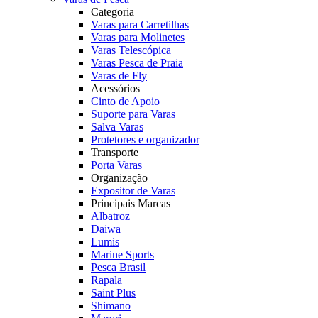
Categoria
Varas para Carretilhas
Varas para Molinetes
Varas Telescópica
Varas Pesca de Praia
Varas de Fly
Acessórios
Cinto de Apoio
Suporte para Varas
Salva Varas
Protetores e organizador
Transporte
Porta Varas
Organização
Expositor de Varas
Principais Marcas
Albatroz
Daiwa
Lumis
Marine Sports
Pesca Brasil
Rapala
Saint Plus
Shimano