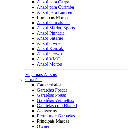
Anzol para Carpa
Anzol para Curimba
Anzol para Lambari
Principais Marcas
Anzol Gamakatsu
Anzol Marine Sports
Anzol Pinnacle
Anzol Sasame
Anzol Owner
Anzol Kenzaki
Anzol Crown
Anzol VMC
Anzol Meitou
Veja mais Anzóis
Garatéias
Característica
Garatéias Foscas
Garatéias Pretas
Garatéias Vermelhas
Garatéias com Bladed
Acessórios
Protetor de Garatéias
Principais Marcas
Owner