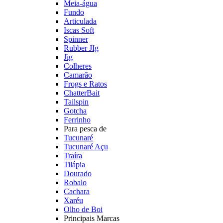
Meia-água
Fundo
Articulada
Iscas Soft
Spinner
Rubber JIg
Jig
Colheres
Camarão
Frogs e Ratos
ChatterBait
Tailspin
Gotcha
Ferrinho
Para pesca de
Tucunaré
Tucunaré Açu
Traíra
Tilápia
Dourado
Robalo
Cachara
Xaréu
Olho de Boi
Principais Marcas