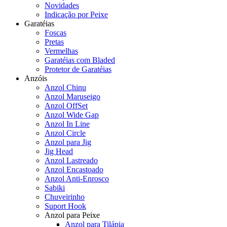
Novidades
Indicação por Peixe
Garatéias
Foscas
Pretas
Vermelhas
Garatéias com Bladed
Protetor de Garatéias
Anzóis
Anzol Chinu
Anzol Maruseigo
Anzol OffSet
Anzol Wide Gap
Anzol In Line
Anzol Circle
Anzol para Jig
Jig Head
Anzol Lastreado
Anzol Encastoado
Anzol Anti-Enrosco
Sabiki
Chuveirinho
Suport Hook
Anzol para Peixe
Anzol para Tilápia