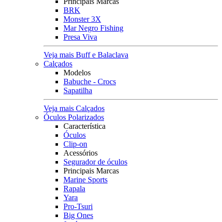
Principais Marcas
BRK
Monster 3X
Mar Negro Fishing
Presa Viva
Veja mais Buff e Balaclava
Calçados
Modelos
Babuche - Crocs
Sapatilha
Veja mais Calçados
Óculos Polarizados
Característica
Óculos
Clip-on
Acessórios
Segurador de óculos
Principais Marcas
Marine Sports
Rapala
Yara
Pro-Tsuri
Big Ones