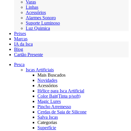
Varas
Linhas
Acessórios
Alarmes Sonoro
Suporte Luminoso
Luz Quimica
Peixes
Marcas
IA da Isca
Blog
Cartão Presente
Pesca
Iscas Artificiais
Mais Buscados
Novidades
Acessórios
Hélice para Isca Artificial
Color Bait(Tinta p/soft)
Magic Lures
Pincho Arremesso
Cerdas de Saia de Silicone
Salva Iscas
Categorias
Superfície