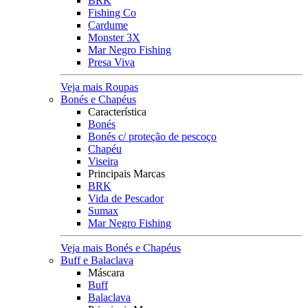
BRK
Fishing Co
Cardume
Monster 3X
Mar Negro Fishing
Presa Viva
Veja mais Roupas
Bonés e Chapéus
Característica
Bonés
Bonés c/ proteção de pescoço
Chapéu
Viseira
Principais Marcas
BRK
Vida de Pescador
Sumax
Mar Negro Fishing
Veja mais Bonés e Chapéus
Buff e Balaclava
Máscara
Buff
Balaclava