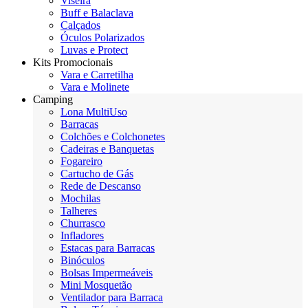
Viseira
Buff e Balaclava
Calçados
Óculos Polarizados
Luvas e Protect
Kits Promocionais
Vara e Carretilha
Vara e Molinete
Camping
Lona MultiUso
Barracas
Colchões e Colchonetes
Cadeiras e Banquetas
Fogareiro
Cartucho de Gás
Rede de Descanso
Mochilas
Talheres
Churrasco
Infladores
Estacas para Barracas
Binóculos
Bolsas Impermeáveis
Mini Mosquetão
Ventilador para Barraca