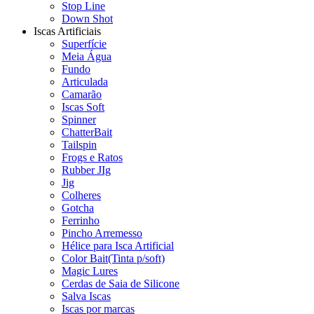
Stop Line
Down Shot
Iscas Artificiais
Superfície
Meia Água
Fundo
Articulada
Camarão
Iscas Soft
Spinner
ChatterBait
Tailspin
Frogs e Ratos
Rubber JIg
Jig
Colheres
Gotcha
Ferrinho
Pincho Arremesso
Hélice para Isca Artificial
Color Bait(Tinta p/soft)
Magic Lures
Cerdas de Saia de Silicone
Salva Iscas
Iscas por marcas