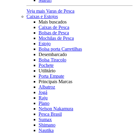
Maruri
Veja mais Varas de Pesca
Caixas e Estojos
Mais buscados
Caixas de Pesca
Bolsas de Pesca
Mochilas de Pesca
Estojo
Bolsa porta Carretilhas
Desembarcado
Bolsa Tiracolo
Pochete
Utilitário
Porta Empate
Principais Marcas
Albatroz
Jogá
Raju
Plano
Nelson Nakamura
Pesca Brasil
Sumax
Shimano
Nautika