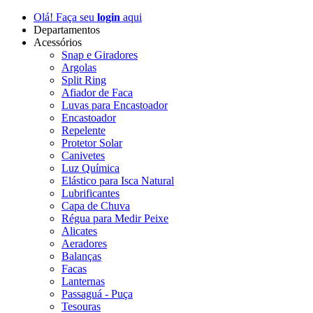
Olá! Faça seu
login
aqui
Departamentos
Acessórios
Snap e Giradores
Argolas
Split Ring
Afiador de Faca
Luvas para Encastoador
Encastoador
Repelente
Protetor Solar
Canivetes
Luz Química
Elástico para Isca Natural
Lubrificantes
Capa de Chuva
Régua para Medir Peixe
Alicates
Aeradores
Balanças
Facas
Lanternas
Passaguá - Puça
Tesouras