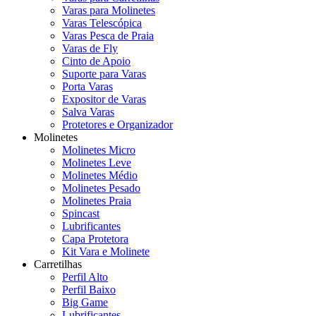
Varas para Molinetes
Varas Telescópica
Varas Pesca de Praia
Varas de Fly
Cinto de Apoio
Suporte para Varas
Porta Varas
Expositor de Varas
Salva Varas
Protetores e Organizador
Molinetes
Molinetes Micro
Molinetes Leve
Molinetes Médio
Molinetes Pesado
Molinetes Praia
Spincast
Lubrificantes
Capa Protetora
Kit Vara e Molinete
Carretilhas
Perfil Alto
Perfil Baixo
Big Game
Lubrificantes