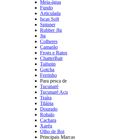
Meia-água
Fundo
Articulada
Iscas Soft
Spinner
Rubber JIg
Jig
Colheres
Camarão
Frogs e Ratos
ChatterBait
Tailspin
Gotcha
Ferrinho
Para pesca de
Tucunaré
Tucunaré Açu
Traíra
Tilápia
Dourado
Robalo
Cachara
Xaréu
Olho de Boi
Principais Marcas