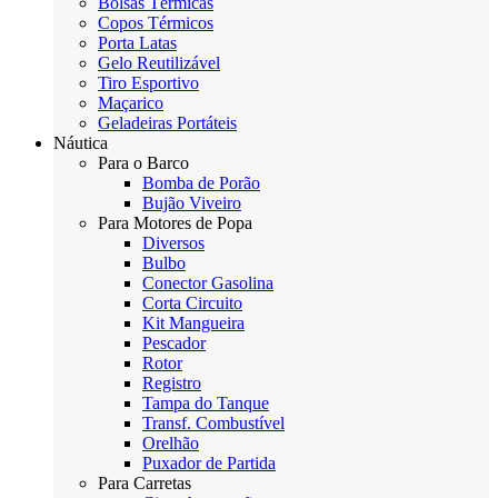
Bolsas Térmicas
Copos Térmicos
Porta Latas
Gelo Reutilizável
Tiro Esportivo
Maçarico
Geladeiras Portáteis
Náutica
Para o Barco
Bomba de Porão
Bujão Viveiro
Para Motores de Popa
Diversos
Bulbo
Conector Gasolina
Corta Circuito
Kit Mangueira
Pescador
Rotor
Registro
Tampa do Tanque
Transf. Combustível
Orelhão
Puxador de Partida
Para Carretas