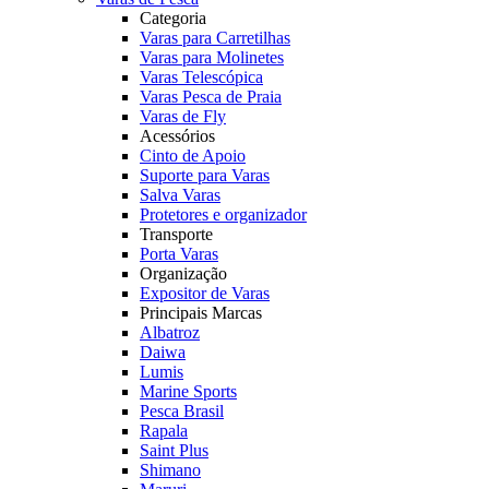
Categoria
Varas para Carretilhas
Varas para Molinetes
Varas Telescópica
Varas Pesca de Praia
Varas de Fly
Acessórios
Cinto de Apoio
Suporte para Varas
Salva Varas
Protetores e organizador
Transporte
Porta Varas
Organização
Expositor de Varas
Principais Marcas
Albatroz
Daiwa
Lumis
Marine Sports
Pesca Brasil
Rapala
Saint Plus
Shimano