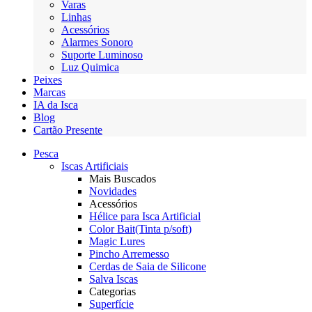
Varas
Linhas
Acessórios
Alarmes Sonoro
Suporte Luminoso
Luz Quimica
Peixes
Marcas
IA da Isca
Blog
Cartão Presente
Pesca
Iscas Artificiais
Mais Buscados
Novidades
Acessórios
Hélice para Isca Artificial
Color Bait(Tinta p/soft)
Magic Lures
Pincho Arremesso
Cerdas de Saia de Silicone
Salva Iscas
Categorias
Superfície