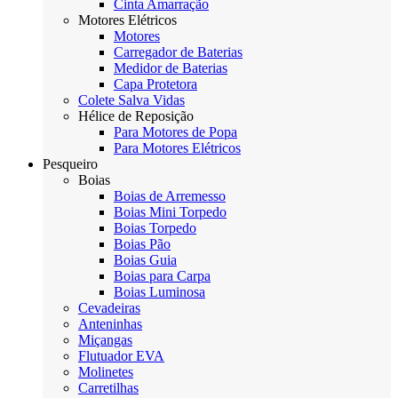
Cinta Amarração
Motores Elétricos
Motores
Carregador de Baterias
Medidor de Baterias
Capa Protetora
Colete Salva Vidas
Hélice de Reposição
Para Motores de Popa
Para Motores Elétricos
Pesqueiro
Boias
Boias de Arremesso
Boias Mini Torpedo
Boias Torpedo
Boias Pão
Boias Guia
Boias para Carpa
Boias Luminosa
Cevadeiras
Anteninhas
Miçangas
Flutuador EVA
Molinetes
Carretilhas