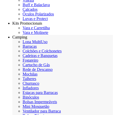
Viseira
Buff e Balaclava
Calçados
Óculos Polarizados
Luvas e Protect
Kits Promocionais
Vara e Carretilha
Vara e Molinete
Camping
Lona MultiUso
Barracas
Colchões e Colchonetes
Cadeiras e Banquetas
Fogareiro
Cartucho de Gás
Rede de Descanso
Mochilas
Talheres
Churrasco
Infladores
Estacas para Barracas
Binóculos
Bolsas Impermeáveis
Mini Mosquetão
Ventilador para Barraca