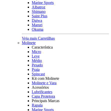
Marine Sports
Albatroz
Shimano
Saint Plus
Daiwa
Maruri
Okuma
Veja mais Carretilhas
Molinete
Característica
Micro
Leve
Médio
Pesado
Praia
Spincast
Kit com Molinete
Molinete e Vara
Acessórios
Lubrificantes
Capa Protetora
Principais Marcas
Rapala
Marine Sports