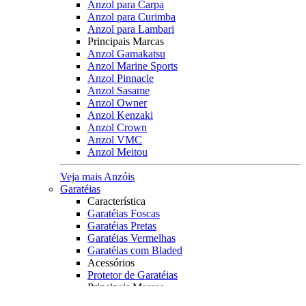
Anzol para Carpa
Anzol para Curimba
Anzol para Lambari
Principais Marcas
Anzol Gamakatsu
Anzol Marine Sports
Anzol Pinnacle
Anzol Sasame
Anzol Owner
Anzol Kenzaki
Anzol Crown
Anzol VMC
Anzol Meitou
Veja mais Anzóis
Garatéias
Característica
Garatéias Foscas
Garatéias Pretas
Garatéias Vermelhas
Garatéias com Bladed
Acessórios
Protetor de Garatéias
Principais Marcas
Owner