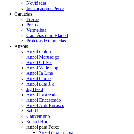
Novidades
Indicação por Peixe
Garatéias
Foscas
Pretas
Vermelhas
Garatéias com Bladed
Protetor de Garatéias
Anzóis
Anzol Chinu
Anzol Maruseigo
Anzol OffSet
Anzol Wide Gap
Anzol In Line
Anzol Circle
Anzol para Jig
Jig Head
Anzol Lastreado
Anzol Encastoado
Anzol Anti-Enrosco
Sabiki
Chuveirinho
Suport Hook
Anzol para Peixe
Anzol para Tilápia