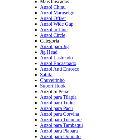
Mais buscados
Anzol Chinu
Anzol Maruseigo
Anzol Offset
Anzol Wide Gap
Anzol in Line
Anzol Circle
Categoria
Anzol para Jig
Jig Head
Anzol Lastreado
Anzol Encastoado
Anzol Anti Enrosco
Sabiki
Chuveirinho
Suport Hook
Anzol p/ Peixe
Anzol para Tilapia
Anzol para Traira
Anzol para Pacu
Anzol para Corvina
Anzol para Tucunare
Anzol para Tambaqui
Anzol para Piapara
Anzol para Dourado