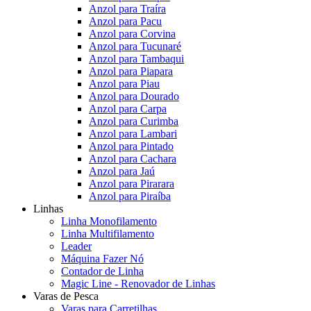
Anzol para Traíra
Anzol para Pacu
Anzol para Corvina
Anzol para Tucunaré
Anzol para Tambaqui
Anzol para Piapara
Anzol para Piau
Anzol para Dourado
Anzol para Carpa
Anzol para Curimba
Anzol para Lambari
Anzol para Pintado
Anzol para Cachara
Anzol para Jaú
Anzol para Pirarara
Anzol para Piraíba
Linhas
Linha Monofilamento
Linha Multifilamento
Leader
Máquina Fazer Nó
Contador de Linha
Magic Line - Renovador de Linhas
Varas de Pesca
Varas para Carretilhas