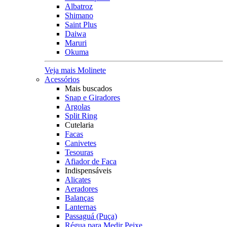
Albatroz
Shimano
Saint Plus
Daiwa
Maruri
Okuma
Veja mais Molinete
Acessórios
Mais buscados
Snap e Giradores
Argolas
Split Ring
Cutelaria
Facas
Canivetes
Tesouras
Afiador de Faca
Indispensáveis
Alicates
Aeradores
Balanças
Lanternas
Passaguá (Puça)
Régua para Medir Peixe