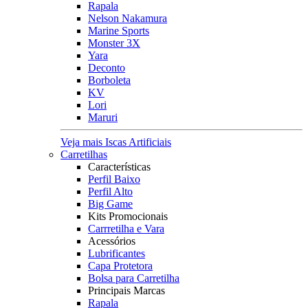
Rapala
Nelson Nakamura
Marine Sports
Monster 3X
Yara
Deconto
Borboleta
KV
Lori
Maruri
Veja mais Iscas Artificiais
Carretilhas
Características
Perfil Baixo
Perfil Alto
Big Game
Kits Promocionais
Carrretilha e Vara
Acessórios
Lubrificantes
Capa Protetora
Bolsa para Carretilha
Principais Marcas
Rapala