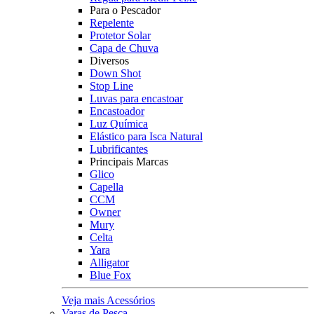
Para o Pescador
Repelente
Protetor Solar
Capa de Chuva
Diversos
Down Shot
Stop Line
Luvas para encastoar
Encastoador
Luz Química
Elástico para Isca Natural
Lubrificantes
Principais Marcas
Glico
Capella
CCM
Owner
Mury
Celta
Yara
Alligator
Blue Fox
Veja mais Acessórios
Varas de Pesca