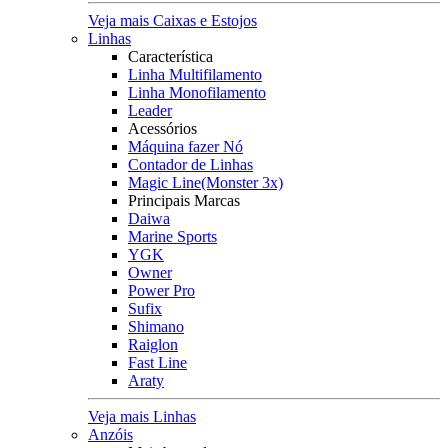
Veja mais Caixas e Estojos
Linhas
Característica
Linha Multifilamento
Linha Monofilamento
Leader
Acessórios
Máquina fazer Nó
Contador de Linhas
Magic Line(Monster 3x)
Principais Marcas
Daiwa
Marine Sports
YGK
Owner
Power Pro
Sufix
Shimano
Raiglon
Fast Line
Araty
Veja mais Linhas
Anzóis