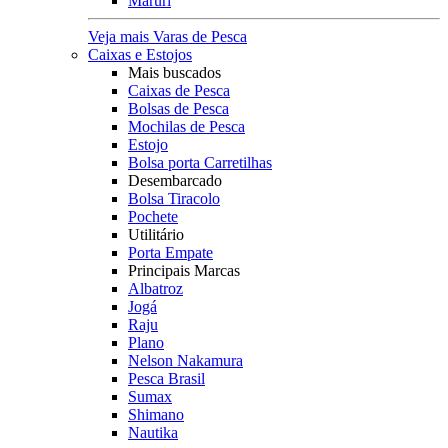
Maruri
Veja mais Varas de Pesca
Caixas e Estojos
Mais buscados
Caixas de Pesca
Bolsas de Pesca
Mochilas de Pesca
Estojo
Bolsa porta Carretilhas
Desembarcado
Bolsa Tiracolo
Pochete
Utilitário
Porta Empate
Principais Marcas
Albatroz
Jogá
Raju
Plano
Nelson Nakamura
Pesca Brasil
Sumax
Shimano
Nautika