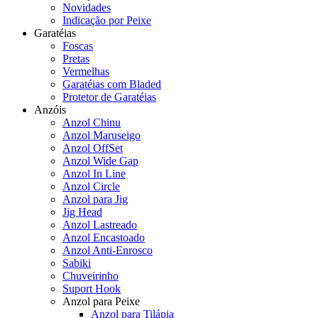
Novidades
Indicação por Peixe
Garatéias
Foscas
Pretas
Vermelhas
Garatéias com Bladed
Protetor de Garatéias
Anzóis
Anzol Chinu
Anzol Maruseigo
Anzol OffSet
Anzol Wide Gap
Anzol In Line
Anzol Circle
Anzol para Jig
Jig Head
Anzol Lastreado
Anzol Encastoado
Anzol Anti-Enrosco
Sabiki
Chuveirinho
Suport Hook
Anzol para Peixe
Anzol para Tilápia