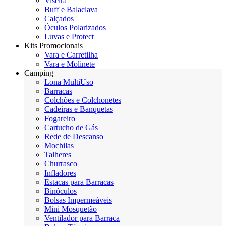
Viseira
Buff e Balaclava
Calçados
Óculos Polarizados
Luvas e Protect
Kits Promocionais
Vara e Carretilha
Vara e Molinete
Camping
Lona MultiUso
Barracas
Colchões e Colchonetes
Cadeiras e Banquetas
Fogareiro
Cartucho de Gás
Rede de Descanso
Mochilas
Talheres
Churrasco
Infladores
Estacas para Barracas
Binóculos
Bolsas Impermeáveis
Mini Mosquetão
Ventilador para Barraca