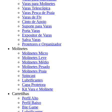
Varas para Molinetes
Varas Telescópica
Varas Pesca de Praia
Varas de Fly
Cinto de Apoio
Suporte para Varas
Porta Varas
Expositor de Varas
Salva Varas
Protetores e Organizador
Molinetes
Molinetes Micro
Molinetes Leve
Molinetes Médio
Molinetes Pesado
Molinetes Praia
Spincast
Lubrificantes
Capa Protetora
Kit Vara e Molinete
Carretilhas
Perfil Alto
Perfil Baixo
Big Game
Lubrificantes