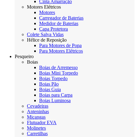
Cinta Amarração
Motores Elétricos
Motores
Carregador de Baterias
Medidor de Baterias
Capa Protetora
Colete Salva Vidas
Hélice de Reposição
Para Motores de Popa
Para Motores Elétricos
Pesqueiro
Boias
Boias de Arremesso
Boias Mini Torpedo
Boias Torpedo
Boias Pão
Boias Guia
Boias para Carpa
Boias Luminosa
Cevadeiras
Anteninhas
Miçangas
Flutuador EVA
Molinetes
Carretilhas