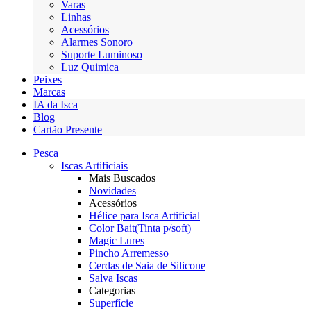
Varas
Linhas
Acessórios
Alarmes Sonoro
Suporte Luminoso
Luz Quimica
Peixes
Marcas
IA da Isca
Blog
Cartão Presente
Pesca
Iscas Artificiais
Mais Buscados
Novidades
Acessórios
Hélice para Isca Artificial
Color Bait(Tinta p/soft)
Magic Lures
Pincho Arremesso
Cerdas de Saia de Silicone
Salva Iscas
Categorias
Superfície