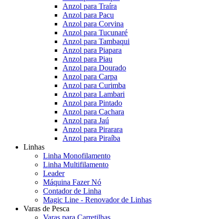
Anzol para Traíra
Anzol para Pacu
Anzol para Corvina
Anzol para Tucunaré
Anzol para Tambaqui
Anzol para Piapara
Anzol para Piau
Anzol para Dourado
Anzol para Carpa
Anzol para Curimba
Anzol para Lambari
Anzol para Pintado
Anzol para Cachara
Anzol para Jaú
Anzol para Pirarara
Anzol para Piraíba
Linhas
Linha Monofilamento
Linha Multifilamento
Leader
Máquina Fazer Nó
Contador de Linha
Magic Line - Renovador de Linhas
Varas de Pesca
Varas para Carretilhas