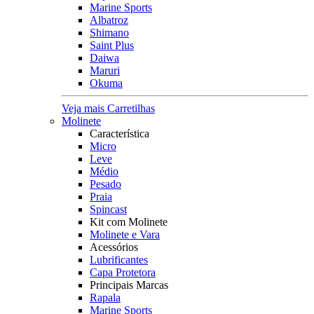
Marine Sports
Albatroz
Shimano
Saint Plus
Daiwa
Maruri
Okuma
Veja mais Carretilhas
Molinete
Característica
Micro
Leve
Médio
Pesado
Praia
Spincast
Kit com Molinete
Molinete e Vara
Acessórios
Lubrificantes
Capa Protetora
Principais Marcas
Rapala
Marine Sports