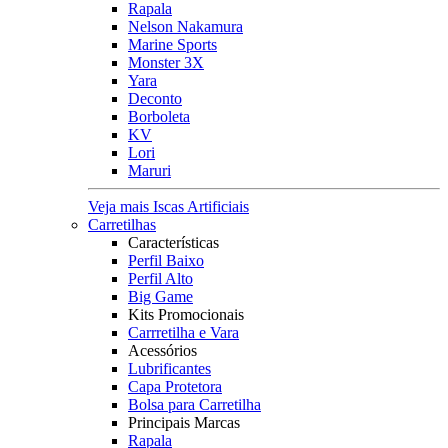
Rapala
Nelson Nakamura
Marine Sports
Monster 3X
Yara
Deconto
Borboleta
KV
Lori
Maruri
Veja mais Iscas Artificiais
Carretilhas
Características
Perfil Baixo
Perfil Alto
Big Game
Kits Promocionais
Carrretilha e Vara
Acessórios
Lubrificantes
Capa Protetora
Bolsa para Carretilha
Principais Marcas
Rapala