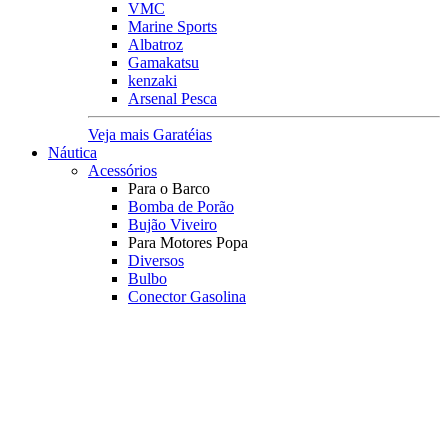
VMC
Marine Sports
Albatroz
Gamakatsu
kenzaki
Arsenal Pesca
Veja mais Garatéias
Náutica
Acessórios
Para o Barco
Bomba de Porão
Bujão Viveiro
Para Motores Popa
Diversos
Bulbo
Conector Gasolina
Corta Circuito
Kit Mangueira
Pescador
Rotor
Registro
Tampa Tanque
Transf. Combustível
Orelhão