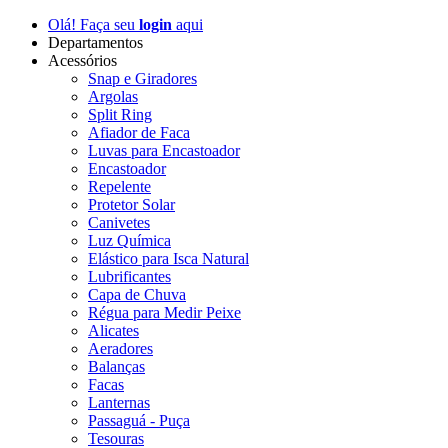
Olá! Faça seu
login
aqui
Departamentos
Acessórios
Snap e Giradores
Argolas
Split Ring
Afiador de Faca
Luvas para Encastoador
Encastoador
Repelente
Protetor Solar
Canivetes
Luz Química
Elástico para Isca Natural
Lubrificantes
Capa de Chuva
Régua para Medir Peixe
Alicates
Aeradores
Balanças
Facas
Lanternas
Passaguá - Puça
Tesouras