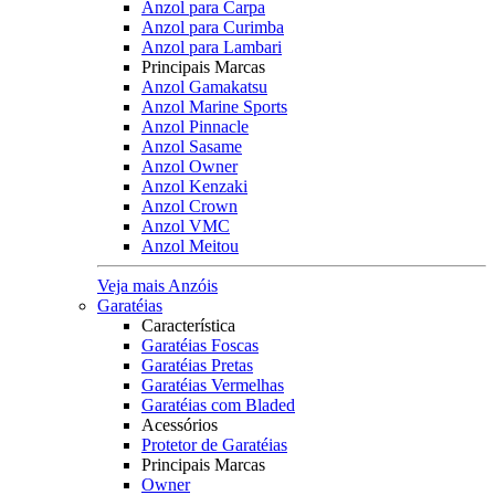
Anzol para Carpa
Anzol para Curimba
Anzol para Lambari
Principais Marcas
Anzol Gamakatsu
Anzol Marine Sports
Anzol Pinnacle
Anzol Sasame
Anzol Owner
Anzol Kenzaki
Anzol Crown
Anzol VMC
Anzol Meitou
Veja mais Anzóis
Garatéias
Característica
Garatéias Foscas
Garatéias Pretas
Garatéias Vermelhas
Garatéias com Bladed
Acessórios
Protetor de Garatéias
Principais Marcas
Owner