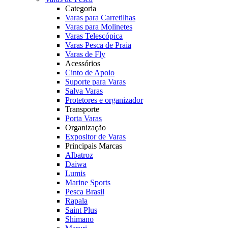
Categoria
Varas para Carretilhas
Varas para Molinetes
Varas Telescópica
Varas Pesca de Praia
Varas de Fly
Acessórios
Cinto de Apoio
Suporte para Varas
Salva Varas
Protetores e organizador
Transporte
Porta Varas
Organização
Expositor de Varas
Principais Marcas
Albatroz
Daiwa
Lumis
Marine Sports
Pesca Brasil
Rapala
Saint Plus
Shimano