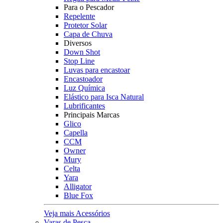
Para o Pescador
Repelente
Protetor Solar
Capa de Chuva
Diversos
Down Shot
Stop Line
Luvas para encastoar
Encastoador
Luz Química
Elástico para Isca Natural
Lubrificantes
Principais Marcas
Glico
Capella
CCM
Owner
Mury
Celta
Yara
Alligator
Blue Fox
Veja mais Acessórios
Varas de Pesca