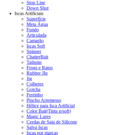
Stop Line
Down Shot
Iscas Artificiais
Superfície
Meia Água
Fundo
Articulada
Camarão
Iscas Soft
Spinner
ChatterBait
Tailspin
Frogs e Ratos
Rubber JIg
Jig
Colheres
Gotcha
Ferrinho
Pincho Arremesso
Hélice para Isca Artificial
Color Bait(Tinta p/soft)
Magic Lures
Cerdas de Saia de Silicone
Salva Iscas
Iscas por marcas