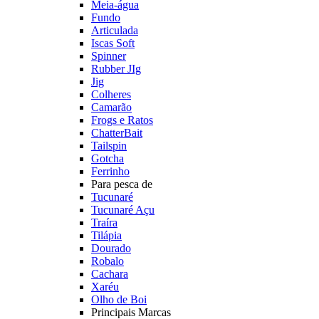
Meia-água
Fundo
Articulada
Iscas Soft
Spinner
Rubber JIg
Jig
Colheres
Camarão
Frogs e Ratos
ChatterBait
Tailspin
Gotcha
Ferrinho
Para pesca de
Tucunaré
Tucunaré Açu
Traíra
Tilápia
Dourado
Robalo
Cachara
Xaréu
Olho de Boi
Principais Marcas