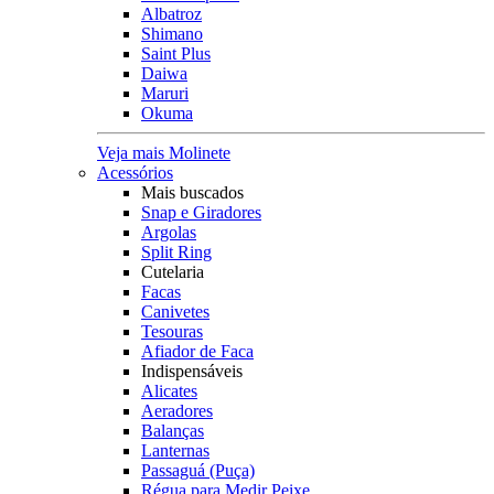
Albatroz
Shimano
Saint Plus
Daiwa
Maruri
Okuma
Veja mais Molinete
Acessórios
Mais buscados
Snap e Giradores
Argolas
Split Ring
Cutelaria
Facas
Canivetes
Tesouras
Afiador de Faca
Indispensáveis
Alicates
Aeradores
Balanças
Lanternas
Passaguá (Puça)
Régua para Medir Peixe