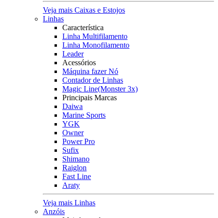
Veja mais Caixas e Estojos
Linhas
Característica
Linha Multifilamento
Linha Monofilamento
Leader
Acessórios
Máquina fazer Nó
Contador de Linhas
Magic Line(Monster 3x)
Principais Marcas
Daiwa
Marine Sports
YGK
Owner
Power Pro
Sufix
Shimano
Raiglon
Fast Line
Araty
Veja mais Linhas
Anzóis