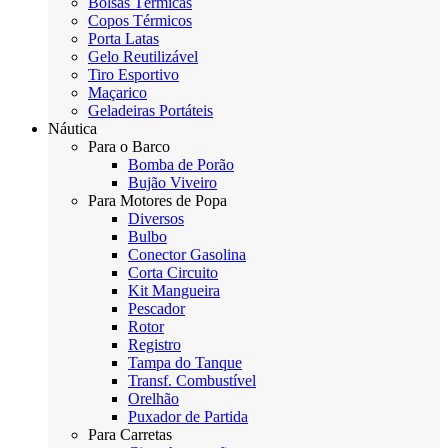
Bolsas Térmicas
Copos Térmicos
Porta Latas
Gelo Reutilizável
Tiro Esportivo
Maçarico
Geladeiras Portáteis
Náutica
Para o Barco
Bomba de Porão
Bujão Viveiro
Para Motores de Popa
Diversos
Bulbo
Conector Gasolina
Corta Circuito
Kit Mangueira
Pescador
Rotor
Registro
Tampa do Tanque
Transf. Combustível
Orelhão
Puxador de Partida
Para Carretas