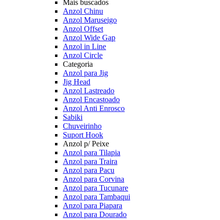
Mais buscados
Anzol Chinu
Anzol Maruseigo
Anzol Offset
Anzol Wide Gap
Anzol in Line
Anzol Circle
Categoria
Anzol para Jig
Jig Head
Anzol Lastreado
Anzol Encastoado
Anzol Anti Enrosco
Sabiki
Chuveirinho
Suport Hook
Anzol p/ Peixe
Anzol para Tilapia
Anzol para Traira
Anzol para Pacu
Anzol para Corvina
Anzol para Tucunare
Anzol para Tambaqui
Anzol para Piapara
Anzol para Dourado