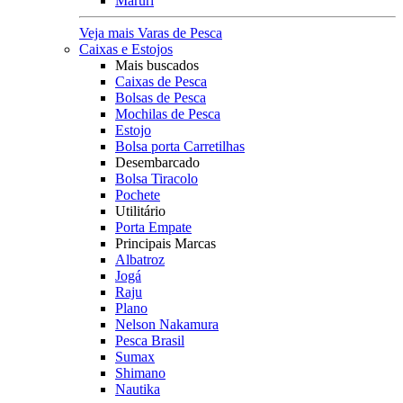
Maruri
Veja mais Varas de Pesca
Caixas e Estojos
Mais buscados
Caixas de Pesca
Bolsas de Pesca
Mochilas de Pesca
Estojo
Bolsa porta Carretilhas
Desembarcado
Bolsa Tiracolo
Pochete
Utilitário
Porta Empate
Principais Marcas
Albatroz
Jogá
Raju
Plano
Nelson Nakamura
Pesca Brasil
Sumax
Shimano
Nautika