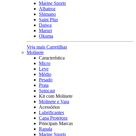
Marine Sports
Albatroz
Shimano
Saint Plus
Daiwa
Maruri
Okuma
Veja mais Carretilhas
Molinete
Característica
Micro
Leve
Médio
Pesado
Praia
Spincast
Kit com Molinete
Molinete e Vara
Acessórios
Lubrificantes
Capa Protetora
Principais Marcas
Rapala
Marine Sports