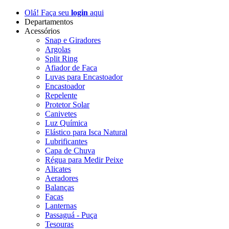
Olá! Faça seu
login
aqui
Departamentos
Acessórios
Snap e Giradores
Argolas
Split Ring
Afiador de Faca
Luvas para Encastoador
Encastoador
Repelente
Protetor Solar
Canivetes
Luz Química
Elástico para Isca Natural
Lubrificantes
Capa de Chuva
Régua para Medir Peixe
Alicates
Aeradores
Balanças
Facas
Lanternas
Passaguá - Puça
Tesouras