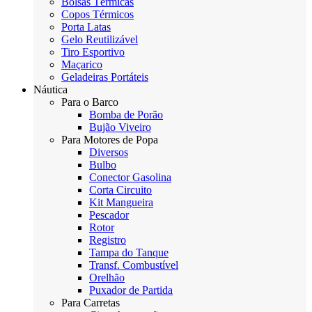
Bolsas Térmicas
Copos Térmicos
Porta Latas
Gelo Reutilizável
Tiro Esportivo
Maçarico
Geladeiras Portáteis
Náutica
Para o Barco
Bomba de Porão
Bujão Viveiro
Para Motores de Popa
Diversos
Bulbo
Conector Gasolina
Corta Circuito
Kit Mangueira
Pescador
Rotor
Registro
Tampa do Tanque
Transf. Combustível
Orelhão
Puxador de Partida
Para Carretas