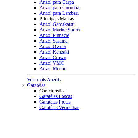
Anzol para Carpa
Anzol para Curimba
Anzol para Lambari
Principais Marcas
Anzol Gamakatsu
Anzol Marine Sports
Anzol Pinnacle
Anzol Sasame
Anzol Owner
Anzol Kenzaki
Anzol Crown
Anzol VMC
Anzol Meitou
Veja mais Anzóis
Garatéias
Característica
Garatéias Foscas
Garatéias Pretas
Garatéias Vermelhas
Garatéias com Bladed
Acessórios
Protetor de Garatéias
Principais Marcas
Owner