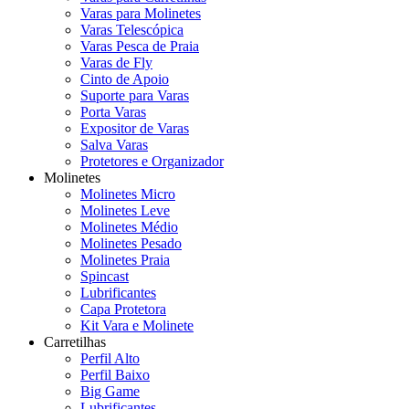
Varas para Molinetes
Varas Telescópica
Varas Pesca de Praia
Varas de Fly
Cinto de Apoio
Suporte para Varas
Porta Varas
Expositor de Varas
Salva Varas
Protetores e Organizador
Molinetes
Molinetes Micro
Molinetes Leve
Molinetes Médio
Molinetes Pesado
Molinetes Praia
Spincast
Lubrificantes
Capa Protetora
Kit Vara e Molinete
Carretilhas
Perfil Alto
Perfil Baixo
Big Game
Lubrificantes