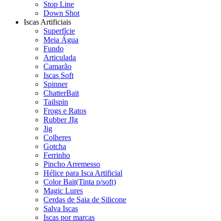
Stop Line
Down Shot
Iscas Artificiais
Superfície
Meia Água
Fundo
Articulada
Camarão
Iscas Soft
Spinner
ChatterBait
Tailspin
Frogs e Ratos
Rubber JIg
Jig
Colheres
Gotcha
Ferrinho
Pincho Arremesso
Hélice para Isca Artificial
Color Bait(Tinta p/soft)
Magic Lures
Cerdas de Saia de Silicone
Salva Iscas
Iscas por marcas