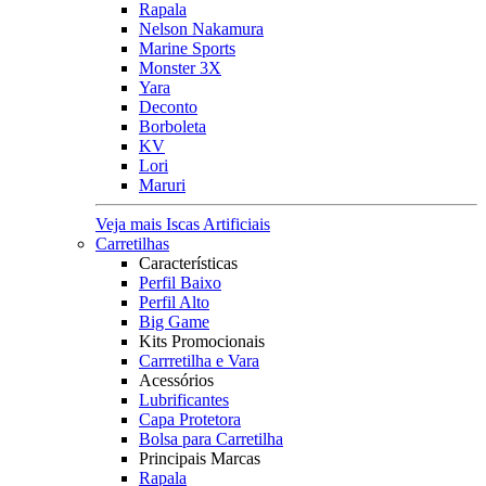
Rapala
Nelson Nakamura
Marine Sports
Monster 3X
Yara
Deconto
Borboleta
KV
Lori
Maruri
Veja mais Iscas Artificiais
Carretilhas
Características
Perfil Baixo
Perfil Alto
Big Game
Kits Promocionais
Carrretilha e Vara
Acessórios
Lubrificantes
Capa Protetora
Bolsa para Carretilha
Principais Marcas
Rapala