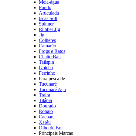
Meia-água
Fundo
Articulada
Iscas Soft
Spinner
Rubber JIg
Jig
Colheres
Camarão
Frogs e Ratos
ChatterBait
Tailspin
Gotcha
Ferrinho
Para pesca de
Tucunaré
Tucunaré Açu
Traíra
Tilápia
Dourado
Robalo
Cachara
Xaréu
Olho de Boi
Principais Marcas