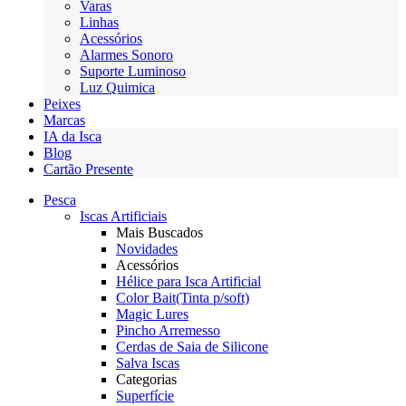
Varas
Linhas
Acessórios
Alarmes Sonoro
Suporte Luminoso
Luz Quimica
Peixes
Marcas
IA da Isca
Blog
Cartão Presente
Pesca
Iscas Artificiais
Mais Buscados
Novidades
Acessórios
Hélice para Isca Artificial
Color Bait(Tinta p/soft)
Magic Lures
Pincho Arremesso
Cerdas de Saia de Silicone
Salva Iscas
Categorias
Superfície