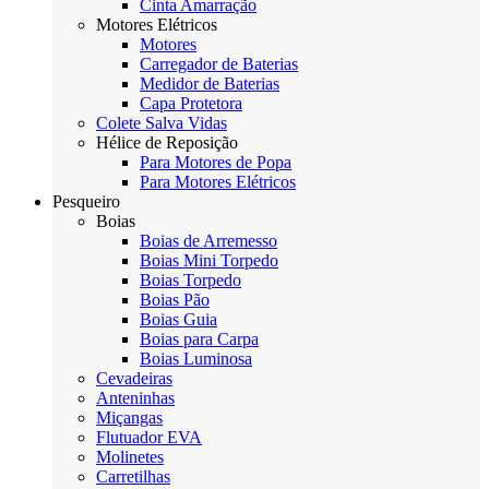
Cinta Amarração
Motores Elétricos
Motores
Carregador de Baterias
Medidor de Baterias
Capa Protetora
Colete Salva Vidas
Hélice de Reposição
Para Motores de Popa
Para Motores Elétricos
Pesqueiro
Boias
Boias de Arremesso
Boias Mini Torpedo
Boias Torpedo
Boias Pão
Boias Guia
Boias para Carpa
Boias Luminosa
Cevadeiras
Anteninhas
Miçangas
Flutuador EVA
Molinetes
Carretilhas