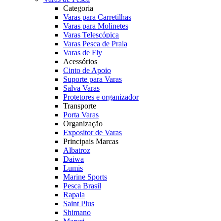
Categoria
Varas para Carretilhas
Varas para Molinetes
Varas Telescópica
Varas Pesca de Praia
Varas de Fly
Acessórios
Cinto de Apoio
Suporte para Varas
Salva Varas
Protetores e organizador
Transporte
Porta Varas
Organização
Expositor de Varas
Principais Marcas
Albatroz
Daiwa
Lumis
Marine Sports
Pesca Brasil
Rapala
Saint Plus
Shimano