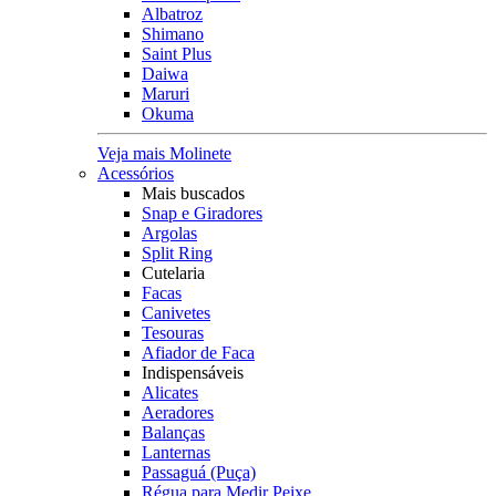
Albatroz
Shimano
Saint Plus
Daiwa
Maruri
Okuma
Veja mais Molinete
Acessórios
Mais buscados
Snap e Giradores
Argolas
Split Ring
Cutelaria
Facas
Canivetes
Tesouras
Afiador de Faca
Indispensáveis
Alicates
Aeradores
Balanças
Lanternas
Passaguá (Puça)
Régua para Medir Peixe