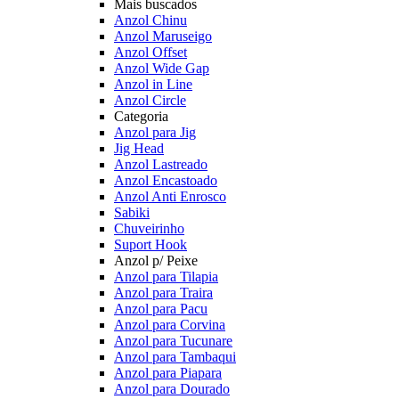
Mais buscados
Anzol Chinu
Anzol Maruseigo
Anzol Offset
Anzol Wide Gap
Anzol in Line
Anzol Circle
Categoria
Anzol para Jig
Jig Head
Anzol Lastreado
Anzol Encastoado
Anzol Anti Enrosco
Sabiki
Chuveirinho
Suport Hook
Anzol p/ Peixe
Anzol para Tilapia
Anzol para Traira
Anzol para Pacu
Anzol para Corvina
Anzol para Tucunare
Anzol para Tambaqui
Anzol para Piapara
Anzol para Dourado