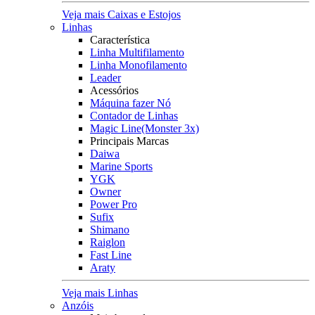
Veja mais Caixas e Estojos
Linhas
Característica
Linha Multifilamento
Linha Monofilamento
Leader
Acessórios
Máquina fazer Nó
Contador de Linhas
Magic Line(Monster 3x)
Principais Marcas
Daiwa
Marine Sports
YGK
Owner
Power Pro
Sufix
Shimano
Raiglon
Fast Line
Araty
Veja mais Linhas
Anzóis