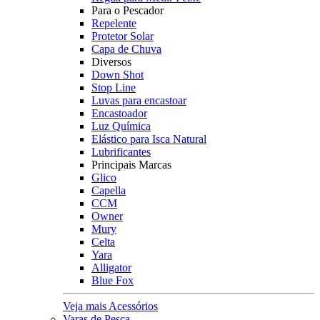
Para o Pescador
Repelente
Protetor Solar
Capa de Chuva
Diversos
Down Shot
Stop Line
Luvas para encastoar
Encastoador
Luz Química
Elástico para Isca Natural
Lubrificantes
Principais Marcas
Glico
Capella
CCM
Owner
Mury
Celta
Yara
Alligator
Blue Fox
Veja mais Acessórios
Varas de Pesca