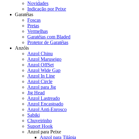
Novidades
Indicação por Peixe
Garatéias
Foscas
Pretas
Vermelhas
Garatéias com Bladed
Protetor de Garatéias
Anzóis
Anzol Chinu
Anzol Maruseigo
Anzol OffSet
Anzol Wide Gap
Anzol In Line
Anzol Circle
Anzol para Jig
Jig Head
Anzol Lastreado
Anzol Encastoado
Anzol Anti-Enrosco
Sabiki
Chuveirinho
Suport Hook
Anzol para Peixe
Anzol para Tilápia