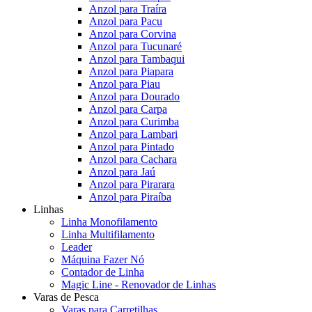
Anzol para Traíra
Anzol para Pacu
Anzol para Corvina
Anzol para Tucunaré
Anzol para Tambaqui
Anzol para Piapara
Anzol para Piau
Anzol para Dourado
Anzol para Carpa
Anzol para Curimba
Anzol para Lambari
Anzol para Pintado
Anzol para Cachara
Anzol para Jaú
Anzol para Pirarara
Anzol para Piraíba
Linhas
Linha Monofilamento
Linha Multifilamento
Leader
Máquina Fazer Nó
Contador de Linha
Magic Line - Renovador de Linhas
Varas de Pesca
Varas para Carretilhas