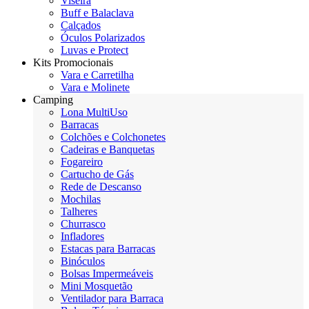
Viseira
Buff e Balaclava
Calçados
Óculos Polarizados
Luvas e Protect
Kits Promocionais
Vara e Carretilha
Vara e Molinete
Camping
Lona MultiUso
Barracas
Colchões e Colchonetes
Cadeiras e Banquetas
Fogareiro
Cartucho de Gás
Rede de Descanso
Mochilas
Talheres
Churrasco
Infladores
Estacas para Barracas
Binóculos
Bolsas Impermeáveis
Mini Mosquetão
Ventilador para Barraca