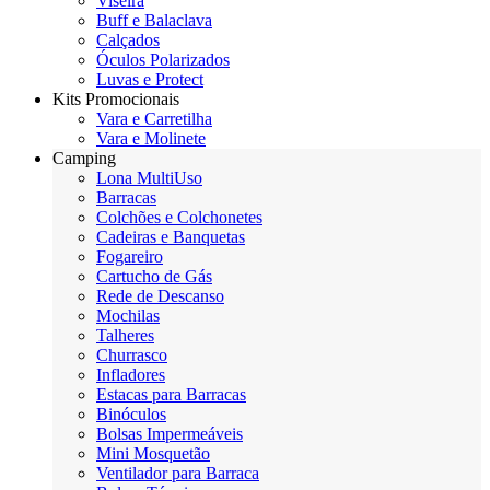
Viseira
Buff e Balaclava
Calçados
Óculos Polarizados
Luvas e Protect
Kits Promocionais
Vara e Carretilha
Vara e Molinete
Camping
Lona MultiUso
Barracas
Colchões e Colchonetes
Cadeiras e Banquetas
Fogareiro
Cartucho de Gás
Rede de Descanso
Mochilas
Talheres
Churrasco
Infladores
Estacas para Barracas
Binóculos
Bolsas Impermeáveis
Mini Mosquetão
Ventilador para Barraca