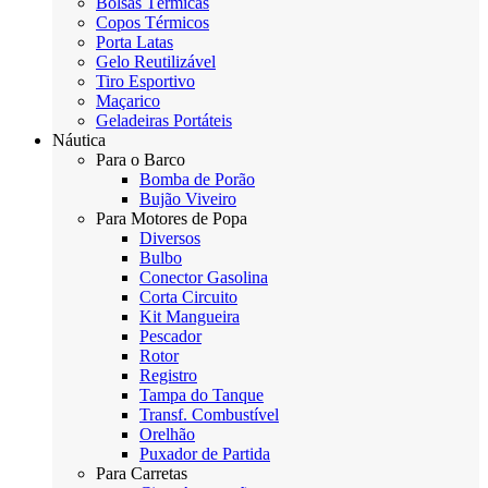
Bolsas Térmicas
Copos Térmicos
Porta Latas
Gelo Reutilizável
Tiro Esportivo
Maçarico
Geladeiras Portáteis
Náutica
Para o Barco
Bomba de Porão
Bujão Viveiro
Para Motores de Popa
Diversos
Bulbo
Conector Gasolina
Corta Circuito
Kit Mangueira
Pescador
Rotor
Registro
Tampa do Tanque
Transf. Combustível
Orelhão
Puxador de Partida
Para Carretas