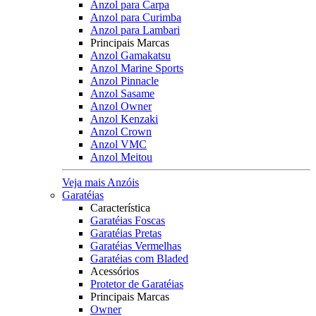
Anzol para Carpa
Anzol para Curimba
Anzol para Lambari
Principais Marcas
Anzol Gamakatsu
Anzol Marine Sports
Anzol Pinnacle
Anzol Sasame
Anzol Owner
Anzol Kenzaki
Anzol Crown
Anzol VMC
Anzol Meitou
Veja mais Anzóis
Garatéias
Característica
Garatéias Foscas
Garatéias Pretas
Garatéias Vermelhas
Garatéias com Bladed
Acessórios
Protetor de Garatéias
Principais Marcas
Owner