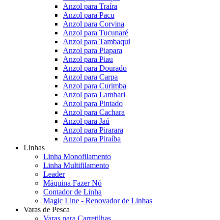
Anzol para Traíra
Anzol para Pacu
Anzol para Corvina
Anzol para Tucunaré
Anzol para Tambaqui
Anzol para Piapara
Anzol para Piau
Anzol para Dourado
Anzol para Carpa
Anzol para Curimba
Anzol para Lambari
Anzol para Pintado
Anzol para Cachara
Anzol para Jaú
Anzol para Pirarara
Anzol para Piraíba
Linhas
Linha Monofilamento
Linha Multifilamento
Leader
Máquina Fazer Nó
Contador de Linha
Magic Line - Renovador de Linhas
Varas de Pesca
Varas para Carretilhas