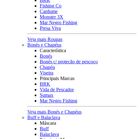
BRK
Fishing Co
Cardume
Monster 3X
Mar Negro Fishing
Presa Viva
Veja mais Roupas
Bonés e Chapéus
Característica
Bonés
Bonés c/ proteção de pescoço
Chapéu
Viseira
Principais Marcas
BRK
Vida de Pescador
Sumax
Mar Negro Fishing
Veja mais Bonés e Chapéus
Buff e Balaclava
Máscara
Buff
Balaclava