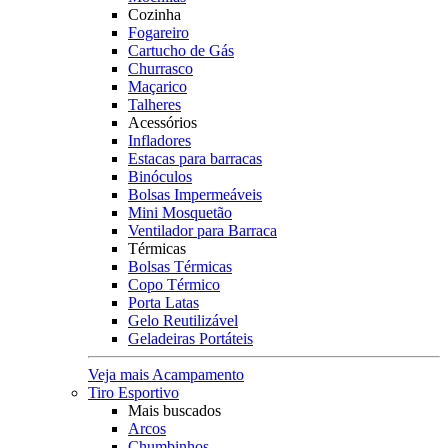
Cozinha
Fogareiro
Cartucho de Gás
Churrasco
Maçarico
Talheres
Acessórios
Infladores
Estacas para barracas
Binóculos
Bolsas Impermeáveis
Mini Mosquetão
Ventilador para Barraca
Térmicas
Bolsas Térmicas
Copo Térmico
Porta Latas
Gelo Reutilizável
Geladeiras Portáteis
Veja mais Acampamento
Tiro Esportivo
Mais buscados
Arcos
Chumbinhos