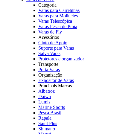
Categoria
Varas para Carretilhas
Varas para Molinetes
Varas Telescópica
Varas Pesca de Praia
Varas de Fly
Acessórios
Cinto de Apoio
Suporte para Varas
Salva Varas
Protetores e organizador
Transporte
Porta Varas
Organização
Expositor de Varas
Principais Marcas
Albatroz
Daiwa
Lumis
Marine Sports
Pesca Brasil
Rapala
Saint Plus
Shimano