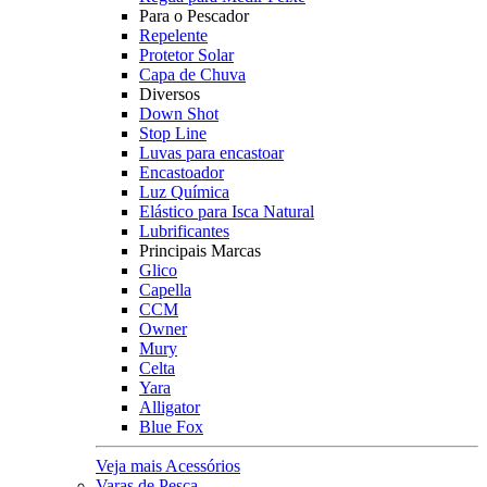
Para o Pescador
Repelente
Protetor Solar
Capa de Chuva
Diversos
Down Shot
Stop Line
Luvas para encastoar
Encastoador
Luz Química
Elástico para Isca Natural
Lubrificantes
Principais Marcas
Glico
Capella
CCM
Owner
Mury
Celta
Yara
Alligator
Blue Fox
Veja mais Acessórios
Varas de Pesca