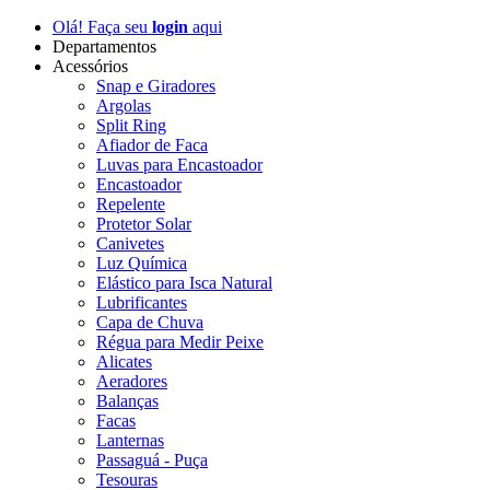
Olá! Faça seu
login
aqui
Departamentos
Acessórios
Snap e Giradores
Argolas
Split Ring
Afiador de Faca
Luvas para Encastoador
Encastoador
Repelente
Protetor Solar
Canivetes
Luz Química
Elástico para Isca Natural
Lubrificantes
Capa de Chuva
Régua para Medir Peixe
Alicates
Aeradores
Balanças
Facas
Lanternas
Passaguá - Puça
Tesouras