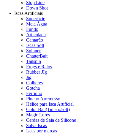
Stop Line
Down Shot
Iscas Artificiais
Superfície
Meia Água
Fundo
Articulada
Camarão
Iscas Soft
Spinner
ChatterBait
Tailspin
Frogs e Ratos
Rubber JIg
Jig
Colheres
Gotcha
Ferrinho
Pincho Arremesso
Hélice para Isca Artificial
Color Bait(Tinta p/soft)
Magic Lures
Cerdas de Saia de Silicone
Salva Iscas
Iscas por marcas