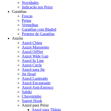
Novidades
Indicação por Peixe
Garatéias
Foscas
Pretas
Vermelhas
Garatéias com Bladed
Protetor de Garatéias
Anzóis
Anzol Chinu
Anzol Maruseigo
Anzol OffSet
Anzol Wide Gap
Anzol In Line
Anzol Circle
Anzol para Jig
Jig Head
Anzol Lastreado
Anzol Encastoado
Anzol Anti-Enrosco
Sabiki
Chuveirinho
Suport Hook
Anzol para Peixe
Anzol para Tilápia