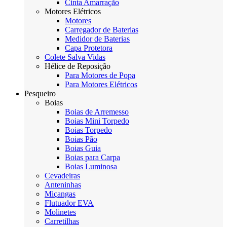
Cinta Amarração
Motores Elétricos
Motores
Carregador de Baterias
Medidor de Baterias
Capa Protetora
Colete Salva Vidas
Hélice de Reposição
Para Motores de Popa
Para Motores Elétricos
Pesqueiro
Boias
Boias de Arremesso
Boias Mini Torpedo
Boias Torpedo
Boias Pão
Boias Guia
Boias para Carpa
Boias Luminosa
Cevadeiras
Anteninhas
Miçangas
Flutuador EVA
Molinetes
Carretilhas