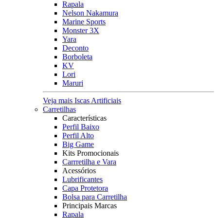
Rapala
Nelson Nakamura
Marine Sports
Monster 3X
Yara
Deconto
Borboleta
KV
Lori
Maruri
Veja mais Iscas Artificiais
Carretilhas
Características
Perfil Baixo
Perfil Alto
Big Game
Kits Promocionais
Carrretilha e Vara
Acessórios
Lubrificantes
Capa Protetora
Bolsa para Carretilha
Principais Marcas
Rapala