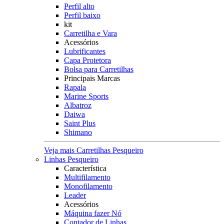
Perfil alto
Perfil baixo
kit
Carretilha e Vara
Acessórios
Lubrificantes
Capa Protetora
Bolsa para Carretilhas
Principais Marcas
Rapala
Marine Sports
Albatroz
Daiwa
Saint Plus
Shimano
Veja mais Carretilhas Pesqueiro
Linhas Pesqueiro
Característica
Multifilamento
Monofilamento
Leader
Acessórios
Máquina fazer Nó
Contador de Linhas