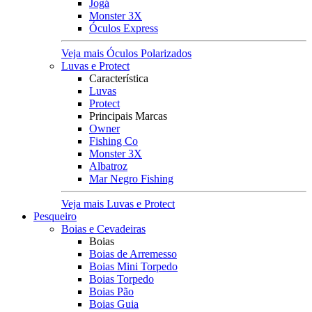
Jogá
Monster 3X
Óculos Express
Veja mais Óculos Polarizados
Luvas e Protect
Característica
Luvas
Protect
Principais Marcas
Owner
Fishing Co
Monster 3X
Albatroz
Mar Negro Fishing
Veja mais Luvas e Protect
Pesqueiro
Boias e Cevadeiras
Boias
Boias de Arremesso
Boias Mini Torpedo
Boias Torpedo
Boias Pão
Boias Guia