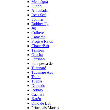
Meia-água
Fundo
Articulada
Iscas Soft
Spinner
Rubber JIg
Jig
Colheres
Camarão
Frogs e Ratos
ChatterBait
Tailspin
Gotcha
Ferrinho
Para pesca de
Tucunaré
Tucunaré Açu
Traíra
Tilápia
Dourado
Robalo
Cachara
Xaréu
Olho de Boi
Principais Marcas