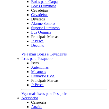
Boias para Carpa
Boias Luminosa
Cevadeiras
Cevadeiras
Diversos
Alarme Sonoro
Suporte Luminoso
Luz Quimica
Principais Marcas
Jr Pesca
Deconto
Veja mais Boias e Cevadeiras
Iscas para Pesqueiro
Iscas
Anteninhas
Miçangas
Flutuador EVA
Principais Marcas
Jr Pesca
Veja mais Iscas para Pesqueiro
Acessórios
Categoria
Anzóis