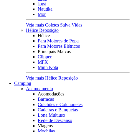
Jogá
Nautika
Mor
Veja mais Coletes Salva Vidas
Hélice Reposição
Hélice
Para Motores de Popa
Para Motores Elétricos
Principais Marcas
Clipper
MFX
Minn Kota
Veja mais Hélice Reposição
Camping
Acampamento
Acomodações
Barracas
Colchões e Colchonetes
Cadeiras e Banquetas
Lona Multiuso
Rede de Descanso
Viagens
Mochilas