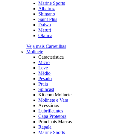
Marine Sports
Albatroz
Shimano
Saint Plus
Daiwa
Maruri
Okuma
Veja mais Carretilhas
Molinete
Característica
Micro
Leve
Médio
Pesado
Praia
Spincast
Kit com Molinete
Molinete e Vara
Acessórios
Lubrificantes
Capa Protetora
Principais Marcas
Rapala
Marine Sports