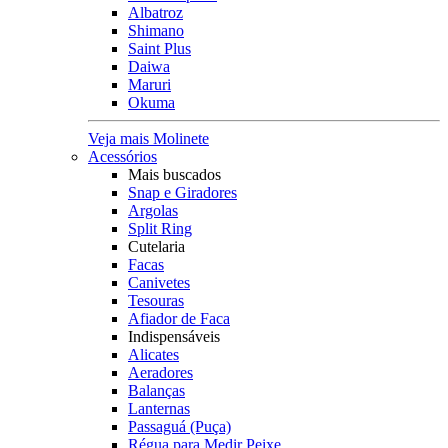
Albatroz
Shimano
Saint Plus
Daiwa
Maruri
Okuma
Veja mais Molinete
Acessórios
Mais buscados
Snap e Giradores
Argolas
Split Ring
Cutelaria
Facas
Canivetes
Tesouras
Afiador de Faca
Indispensáveis
Alicates
Aeradores
Balanças
Lanternas
Passaguá (Puça)
Régua para Medir Peixe