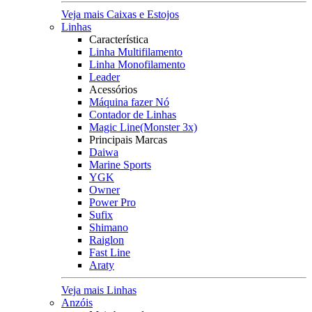
Veja mais Caixas e Estojos
Linhas
Característica
Linha Multifilamento
Linha Monofilamento
Leader
Acessórios
Máquina fazer Nó
Contador de Linhas
Magic Line(Monster 3x)
Principais Marcas
Daiwa
Marine Sports
YGK
Owner
Power Pro
Sufix
Shimano
Raiglon
Fast Line
Araty
Veja mais Linhas
Anzóis