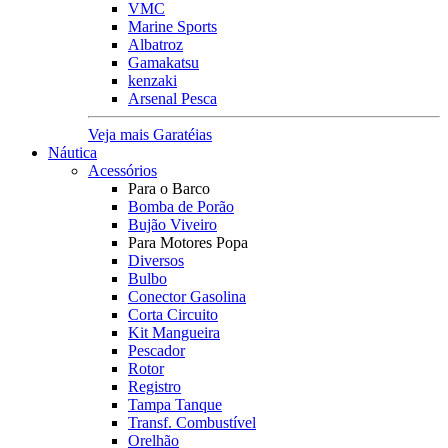
VMC
Marine Sports
Albatroz
Gamakatsu
kenzaki
Arsenal Pesca
Veja mais Garatéias
Náutica
Acessórios
Para o Barco
Bomba de Porão
Bujão Viveiro
Para Motores Popa
Diversos
Bulbo
Conector Gasolina
Corta Circuito
Kit Mangueira
Pescador
Rotor
Registro
Tampa Tanque
Transf. Combustível
Orelhão