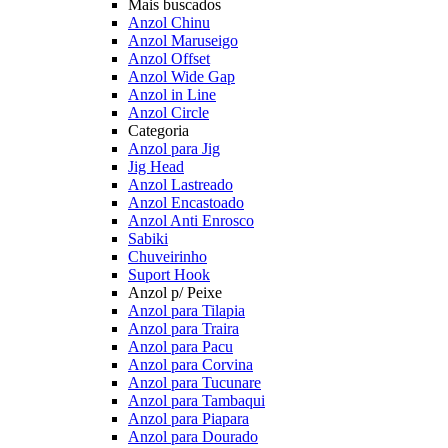
Mais buscados
Anzol Chinu
Anzol Maruseigo
Anzol Offset
Anzol Wide Gap
Anzol in Line
Anzol Circle
Categoria
Anzol para Jig
Jig Head
Anzol Lastreado
Anzol Encastoado
Anzol Anti Enrosco
Sabiki
Chuveirinho
Suport Hook
Anzol p/ Peixe
Anzol para Tilapia
Anzol para Traira
Anzol para Pacu
Anzol para Corvina
Anzol para Tucunare
Anzol para Tambaqui
Anzol para Piapara
Anzol para Dourado