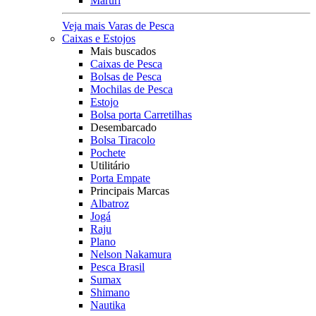
Maruri
Veja mais Varas de Pesca
Caixas e Estojos
Mais buscados
Caixas de Pesca
Bolsas de Pesca
Mochilas de Pesca
Estojo
Bolsa porta Carretilhas
Desembarcado
Bolsa Tiracolo
Pochete
Utilitário
Porta Empate
Principais Marcas
Albatroz
Jogá
Raju
Plano
Nelson Nakamura
Pesca Brasil
Sumax
Shimano
Nautika