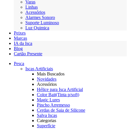
Varas
Linhas
Acessórios
Alarmes Sonoro
Suporte Luminoso
Luz Quimica
Peixes
Marcas
IA da Isca
Blog
Cartão Presente
Pesca
Iscas Artificiais
Mais Buscados
Novidades
Acessórios
Hélice para Isca Artificial
Color Bait(Tinta p/soft)
Magic Lures
Pincho Arremesso
Cerdas de Saia de Silicone
Salva Iscas
Categorias
Superfície