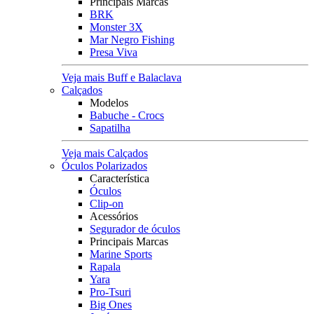
Principais Marcas
BRK
Monster 3X
Mar Negro Fishing
Presa Viva
Veja mais Buff e Balaclava
Calçados
Modelos
Babuche - Crocs
Sapatilha
Veja mais Calçados
Óculos Polarizados
Característica
Óculos
Clip-on
Acessórios
Segurador de óculos
Principais Marcas
Marine Sports
Rapala
Yara
Pro-Tsuri
Big Ones