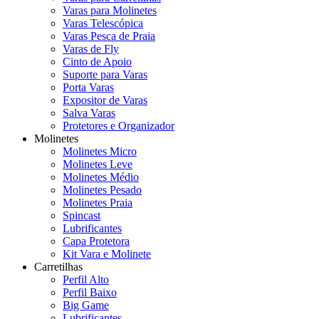
Varas para Molinetes
Varas Telescópica
Varas Pesca de Praia
Varas de Fly
Cinto de Apoio
Suporte para Varas
Porta Varas
Expositor de Varas
Salva Varas
Protetores e Organizador
Molinetes
Molinetes Micro
Molinetes Leve
Molinetes Médio
Molinetes Pesado
Molinetes Praia
Spincast
Lubrificantes
Capa Protetora
Kit Vara e Molinete
Carretilhas
Perfil Alto
Perfil Baixo
Big Game
Lubrificantes