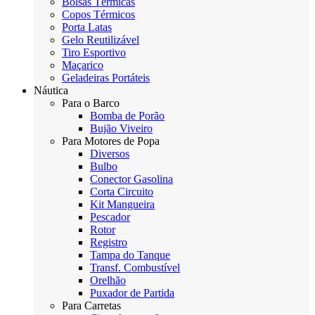
Bolsas Térmicas
Copos Térmicos
Porta Latas
Gelo Reutilizável
Tiro Esportivo
Maçarico
Geladeiras Portáteis
Náutica
Para o Barco
Bomba de Porão
Bujão Viveiro
Para Motores de Popa
Diversos
Bulbo
Conector Gasolina
Corta Circuito
Kit Mangueira
Pescador
Rotor
Registro
Tampa do Tanque
Transf. Combustível
Orelhão
Puxador de Partida
Para Carretas