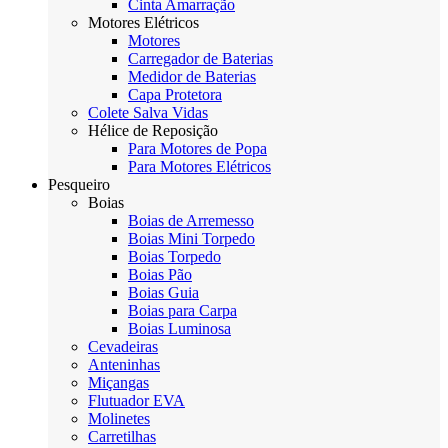
Cinta Amarração
Motores Elétricos
Motores
Carregador de Baterias
Medidor de Baterias
Capa Protetora
Colete Salva Vidas
Hélice de Reposição
Para Motores de Popa
Para Motores Elétricos
Pesqueiro
Boias
Boias de Arremesso
Boias Mini Torpedo
Boias Torpedo
Boias Pão
Boias Guia
Boias para Carpa
Boias Luminosa
Cevadeiras
Anteninhas
Miçangas
Flutuador EVA
Molinetes
Carretilhas