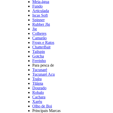
Meia-água
Fundo
Articulada
Iscas Soft
Spinner
Rubber JIg
Jig
Colheres
Camarão
Frogs e Ratos
ChatterBait
Tailspin
Gotcha
Ferrinho
Para pesca de
Tucunaré
Tucunaré Açu
Traíra
Tilápia
Dourado
Robalo
Cachara
Xaréu
Olho de Boi
Principais Marcas