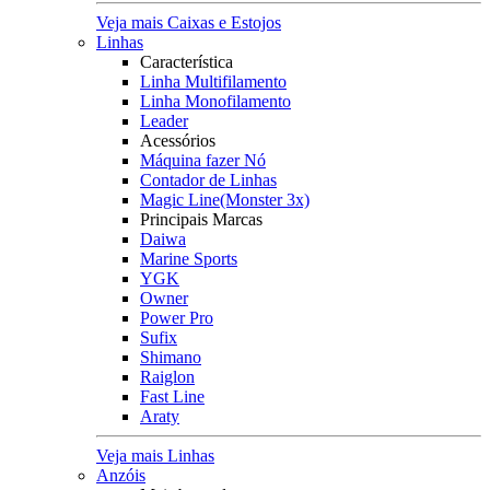
Veja mais Caixas e Estojos
Linhas
Característica
Linha Multifilamento
Linha Monofilamento
Leader
Acessórios
Máquina fazer Nó
Contador de Linhas
Magic Line(Monster 3x)
Principais Marcas
Daiwa
Marine Sports
YGK
Owner
Power Pro
Sufix
Shimano
Raiglon
Fast Line
Araty
Veja mais Linhas
Anzóis