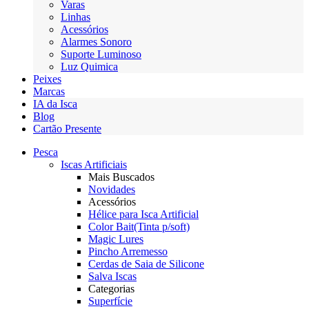
Varas
Linhas
Acessórios
Alarmes Sonoro
Suporte Luminoso
Luz Quimica
Peixes
Marcas
IA da Isca
Blog
Cartão Presente
Pesca
Iscas Artificiais
Mais Buscados
Novidades
Acessórios
Hélice para Isca Artificial
Color Bait(Tinta p/soft)
Magic Lures
Pincho Arremesso
Cerdas de Saia de Silicone
Salva Iscas
Categorias
Superfície