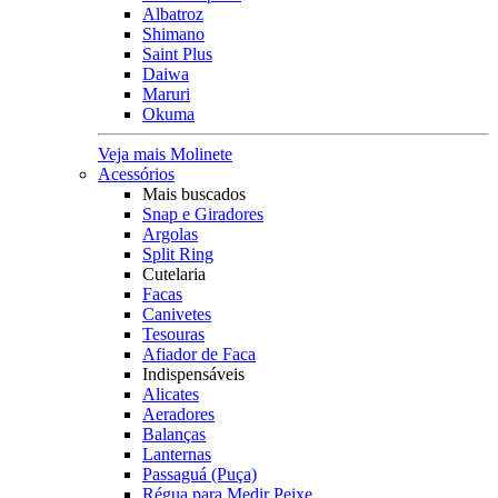
Albatroz
Shimano
Saint Plus
Daiwa
Maruri
Okuma
Veja mais Molinete
Acessórios
Mais buscados
Snap e Giradores
Argolas
Split Ring
Cutelaria
Facas
Canivetes
Tesouras
Afiador de Faca
Indispensáveis
Alicates
Aeradores
Balanças
Lanternas
Passaguá (Puça)
Régua para Medir Peixe