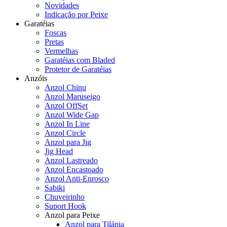
Novidades
Indicação por Peixe
Garatéias
Foscas
Pretas
Vermelhas
Garatéias com Bladed
Protetor de Garatéias
Anzóis
Anzol Chinu
Anzol Maruseigo
Anzol OffSet
Anzol Wide Gap
Anzol In Line
Anzol Circle
Anzol para Jig
Jig Head
Anzol Lastreado
Anzol Encastoado
Anzol Anti-Enrosco
Sabiki
Chuveirinho
Suport Hook
Anzol para Peixe
Anzol para Tilápia