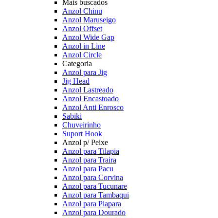
Mais buscados
Anzol Chinu
Anzol Maruseigo
Anzol Offset
Anzol Wide Gap
Anzol in Line
Anzol Circle
Categoria
Anzol para Jig
Jig Head
Anzol Lastreado
Anzol Encastoado
Anzol Anti Enrosco
Sabiki
Chuveirinho
Suport Hook
Anzol p/ Peixe
Anzol para Tilapia
Anzol para Traira
Anzol para Pacu
Anzol para Corvina
Anzol para Tucunare
Anzol para Tambaqui
Anzol para Piapara
Anzol para Dourado