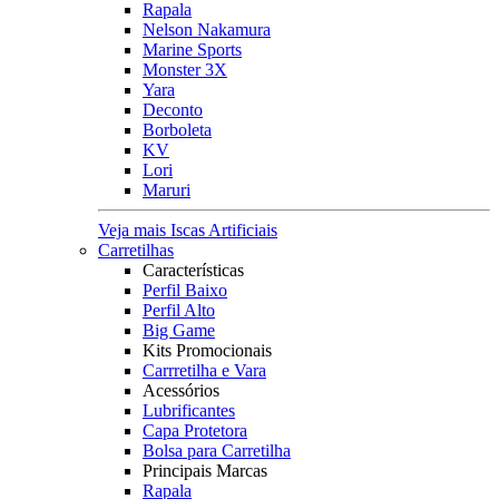
Rapala
Nelson Nakamura
Marine Sports
Monster 3X
Yara
Deconto
Borboleta
KV
Lori
Maruri
Veja mais Iscas Artificiais
Carretilhas
Características
Perfil Baixo
Perfil Alto
Big Game
Kits Promocionais
Carrretilha e Vara
Acessórios
Lubrificantes
Capa Protetora
Bolsa para Carretilha
Principais Marcas
Rapala