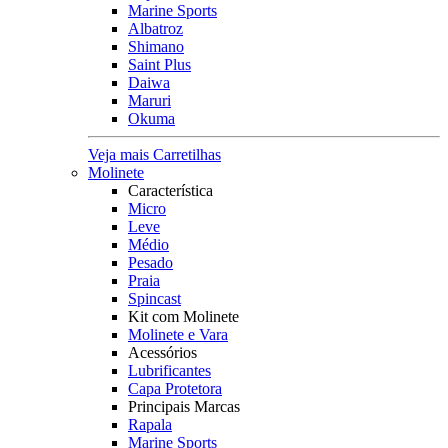
Marine Sports
Albatroz
Shimano
Saint Plus
Daiwa
Maruri
Okuma
Veja mais Carretilhas
Molinete
Característica
Micro
Leve
Médio
Pesado
Praia
Spincast
Kit com Molinete
Molinete e Vara
Acessórios
Lubrificantes
Capa Protetora
Principais Marcas
Rapala
Marine Sports