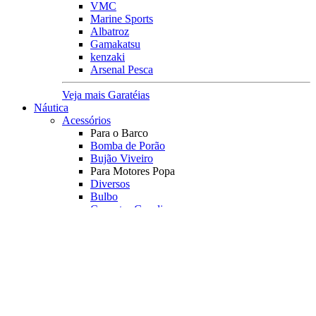
VMC
Marine Sports
Albatroz
Gamakatsu
kenzaki
Arsenal Pesca
Veja mais Garatéias
Náutica
Acessórios
Para o Barco
Bomba de Porão
Bujão Viveiro
Para Motores Popa
Diversos
Bulbo
Conector Gasolina
Corta Circuito
Kit Mangueira
Pescador
Rotor
Registro
Tampa Tanque
Transf. Combustível
Orelhão