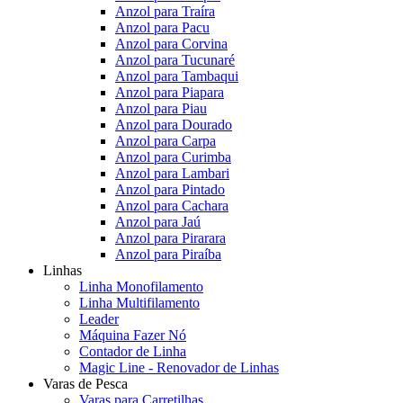
Anzol para Traíra
Anzol para Pacu
Anzol para Corvina
Anzol para Tucunaré
Anzol para Tambaqui
Anzol para Piapara
Anzol para Piau
Anzol para Dourado
Anzol para Carpa
Anzol para Curimba
Anzol para Lambari
Anzol para Pintado
Anzol para Cachara
Anzol para Jaú
Anzol para Pirarara
Anzol para Piraíba
Linhas
Linha Monofilamento
Linha Multifilamento
Leader
Máquina Fazer Nó
Contador de Linha
Magic Line - Renovador de Linhas
Varas de Pesca
Varas para Carretilhas