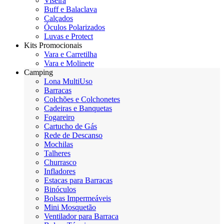
Viseira
Buff e Balaclava
Calçados
Óculos Polarizados
Luvas e Protect
Kits Promocionais
Vara e Carretilha
Vara e Molinete
Camping
Lona MultiUso
Barracas
Colchões e Colchonetes
Cadeiras e Banquetas
Fogareiro
Cartucho de Gás
Rede de Descanso
Mochilas
Talheres
Churrasco
Infladores
Estacas para Barracas
Binóculos
Bolsas Impermeáveis
Mini Mosquetão
Ventilador para Barraca