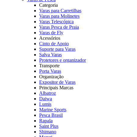
Categoria
Varas para Carretilhas
Varas para Molinetes
Varas Telescópica
Varas Pesca de Praia
Varas de Fly
Acessórios
Cinto de Apoio
Suporte para Varas
Salva Varas
Protetores e organizador
Transporte
Porta Varas
Organização
Expositor de Varas
Principais Marcas
Albatroz
Daiwa
Lumis
Marine Sports
Pesca Brasil
Rapala
Saint Plus
Shimano