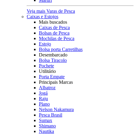
Maruri
Veja mais Varas de Pesca
Caixas e Estojos
Mais buscados
Caixas de Pesca
Bolsas de Pesca
Mochilas de Pesca
Estojo
Bolsa porta Carretilhas
Desembarcado
Bolsa Tiracolo
Pochete
Utilitário
Porta Empate
Principais Marcas
Albatroz
Jogá
Raju
Plano
Nelson Nakamura
Pesca Brasil
Sumax
Shimano
Nautika