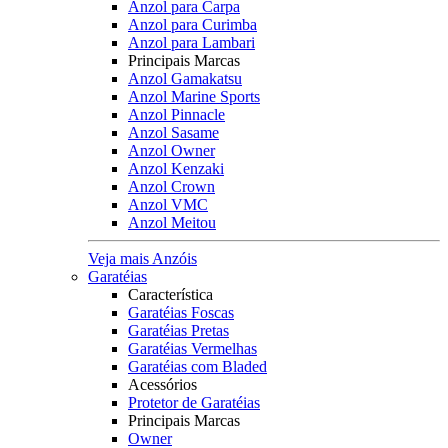
Anzol para Carpa
Anzol para Curimba
Anzol para Lambari
Principais Marcas
Anzol Gamakatsu
Anzol Marine Sports
Anzol Pinnacle
Anzol Sasame
Anzol Owner
Anzol Kenzaki
Anzol Crown
Anzol VMC
Anzol Meitou
Veja mais Anzóis
Garatéias
Característica
Garatéias Foscas
Garatéias Pretas
Garatéias Vermelhas
Garatéias com Bladed
Acessórios
Protetor de Garatéias
Principais Marcas
Owner