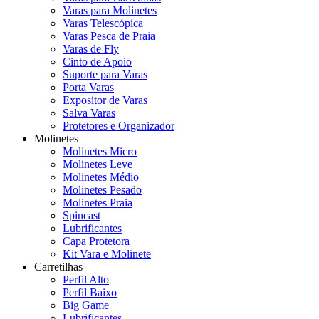
Varas para Molinetes
Varas Telescópica
Varas Pesca de Praia
Varas de Fly
Cinto de Apoio
Suporte para Varas
Porta Varas
Expositor de Varas
Salva Varas
Protetores e Organizador
Molinetes
Molinetes Micro
Molinetes Leve
Molinetes Médio
Molinetes Pesado
Molinetes Praia
Spincast
Lubrificantes
Capa Protetora
Kit Vara e Molinete
Carretilhas
Perfil Alto
Perfil Baixo
Big Game
Lubrificantes