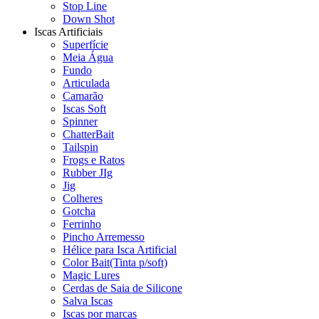
Stop Line
Down Shot
Iscas Artificiais
Superfície
Meia Água
Fundo
Articulada
Camarão
Iscas Soft
Spinner
ChatterBait
Tailspin
Frogs e Ratos
Rubber JIg
Jig
Colheres
Gotcha
Ferrinho
Pincho Arremesso
Hélice para Isca Artificial
Color Bait(Tinta p/soft)
Magic Lures
Cerdas de Saia de Silicone
Salva Iscas
Iscas por marcas