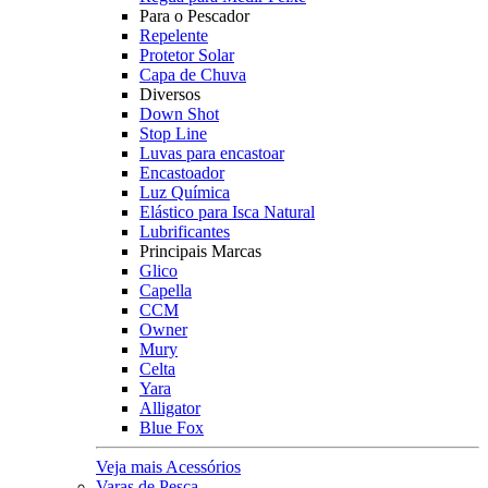
Para o Pescador
Repelente
Protetor Solar
Capa de Chuva
Diversos
Down Shot
Stop Line
Luvas para encastoar
Encastoador
Luz Química
Elástico para Isca Natural
Lubrificantes
Principais Marcas
Glico
Capella
CCM
Owner
Mury
Celta
Yara
Alligator
Blue Fox
Veja mais Acessórios
Varas de Pesca