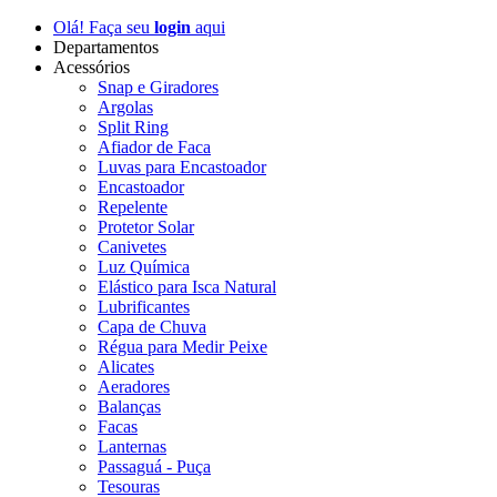
Olá! Faça seu
login
aqui
Departamentos
Acessórios
Snap e Giradores
Argolas
Split Ring
Afiador de Faca
Luvas para Encastoador
Encastoador
Repelente
Protetor Solar
Canivetes
Luz Química
Elástico para Isca Natural
Lubrificantes
Capa de Chuva
Régua para Medir Peixe
Alicates
Aeradores
Balanças
Facas
Lanternas
Passaguá - Puça
Tesouras