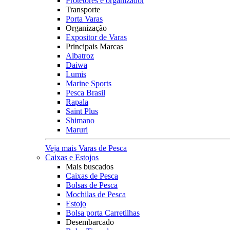
Protetores e organizador
Transporte
Porta Varas
Organização
Expositor de Varas
Principais Marcas
Albatroz
Daiwa
Lumis
Marine Sports
Pesca Brasil
Rapala
Saint Plus
Shimano
Maruri
Veja mais Varas de Pesca
Caixas e Estojos
Mais buscados
Caixas de Pesca
Bolsas de Pesca
Mochilas de Pesca
Estojo
Bolsa porta Carretilhas
Desembarcado