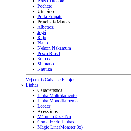
Bolsa Tiracolo
Pochete
Utilitário
Porta Empate
Principais Marcas
Albatroz
Jogá
Raju
Plano
Nelson Nakamura
Pesca Brasil
Sumax
Shimano
Nautika
Veja mais Caixas e Estojos
Linhas
Característica
Linha Multifilamento
Linha Monofilamento
Leader
Acessórios
Máquina fazer Nó
Contador de Linhas
Magic Line(Monster 3x)