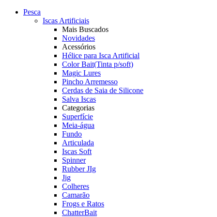
Pesca
Iscas Artificiais
Mais Buscados
Novidades
Acessórios
Hélice para Isca Artificial
Color Bait(Tinta p/soft)
Magic Lures
Pincho Arremesso
Cerdas de Saia de Silicone
Salva Iscas
Categorias
Superfície
Meia-água
Fundo
Articulada
Iscas Soft
Spinner
Rubber JIg
Jig
Colheres
Camarão
Frogs e Ratos
ChatterBait