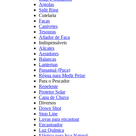
Argolas
Split Ring
Cutelaria
Facas
Canivetes
Tesouras
Afiador de Faca
Indispensáveis
Alicates
Aeradores
Balanças
Lanternas
Passaguá (Puça)
Régua para Medir Peixe
Para o Pescador
Repelente
Protetor Solar
Capa de Chuva
Diversos
Down Shot
Stop Line
Luvas para encastoar
Encastoador
Luz Química
Elástico para Isca Natural