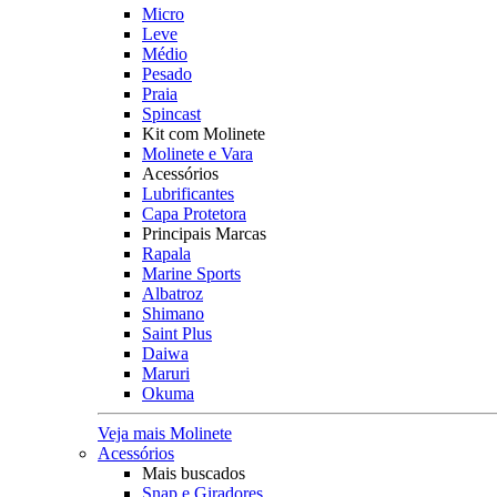
Micro
Leve
Médio
Pesado
Praia
Spincast
Kit com Molinete
Molinete e Vara
Acessórios
Lubrificantes
Capa Protetora
Principais Marcas
Rapala
Marine Sports
Albatroz
Shimano
Saint Plus
Daiwa
Maruri
Okuma
Veja mais Molinete
Acessórios
Mais buscados
Snap e Giradores