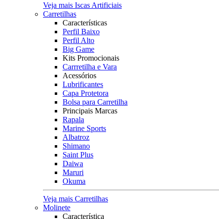
Veja mais Iscas Artificiais
Carretilhas
Características
Perfil Baixo
Perfil Alto
Big Game
Kits Promocionais
Carrretilha e Vara
Acessórios
Lubrificantes
Capa Protetora
Bolsa para Carretilha
Principais Marcas
Rapala
Marine Sports
Albatroz
Shimano
Saint Plus
Daiwa
Maruri
Okuma
Veja mais Carretilhas
Molinete
Característica