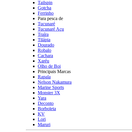
Tailspin
Gotcha
Ferrinho
Para pesca de
Tucunaré
Tucunaré Açu
Traíra
Tilápia
Dourado
Robalo
Cachara
Xaréu
Olho de Boi
Principais Marcas
Rapala
Nelson Nakamura
Marine Sports
Monster 3X
Yara
Deconto
Borboleta
KV
Lori
Maruri