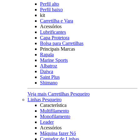
Perfil alto
Perfil baixo
kit
Carretilha e Vara
Acessórios
Lubrificantes
Capa Protetora
Bolsa para Carretilhas
Principais Marcas
Rapala
Marine Sports
Albatroz
Daiwa
Saint Plus
Shimano
Veja mais Carretilhas Pesqueiro
Linhas Pesqueiro
Característica
Multifilamento
Monofilamento
Leader
Acessórios
Máquina fazer Nó
Contador de Linhas