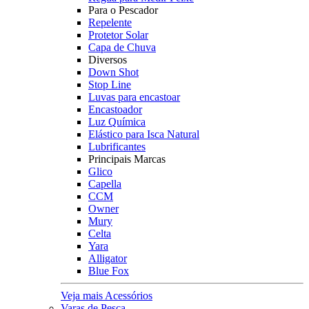
Para o Pescador
Repelente
Protetor Solar
Capa de Chuva
Diversos
Down Shot
Stop Line
Luvas para encastoar
Encastoador
Luz Química
Elástico para Isca Natural
Lubrificantes
Principais Marcas
Glico
Capella
CCM
Owner
Mury
Celta
Yara
Alligator
Blue Fox
Veja mais Acessórios
Varas de Pesca