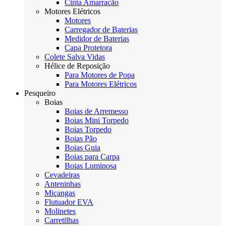
Cinta Amarração
Motores Elétricos
Motores
Carregador de Baterias
Medidor de Baterias
Capa Protetora
Colete Salva Vidas
Hélice de Reposição
Para Motores de Popa
Para Motores Elétricos
Pesqueiro
Boias
Boias de Arremesso
Boias Mini Torpedo
Boias Torpedo
Boias Pão
Boias Guia
Boias para Carpa
Boias Luminosa
Cevadeiras
Anteninhas
Miçangas
Flutuador EVA
Molinetes
Carretilhas