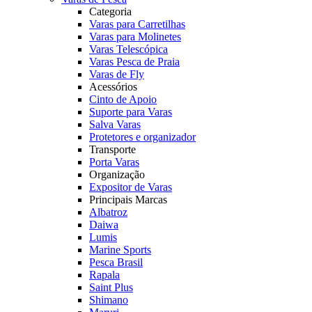
Categoria
Varas para Carretilhas
Varas para Molinetes
Varas Telescópica
Varas Pesca de Praia
Varas de Fly
Acessórios
Cinto de Apoio
Suporte para Varas
Salva Varas
Protetores e organizador
Transporte
Porta Varas
Organização
Expositor de Varas
Principais Marcas
Albatroz
Daiwa
Lumis
Marine Sports
Pesca Brasil
Rapala
Saint Plus
Shimano