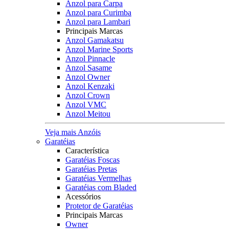
Anzol para Carpa
Anzol para Curimba
Anzol para Lambari
Principais Marcas
Anzol Gamakatsu
Anzol Marine Sports
Anzol Pinnacle
Anzol Sasame
Anzol Owner
Anzol Kenzaki
Anzol Crown
Anzol VMC
Anzol Meitou
Veja mais Anzóis
Garatéias
Característica
Garatéias Foscas
Garatéias Pretas
Garatéias Vermelhas
Garatéias com Bladed
Acessórios
Protetor de Garatéias
Principais Marcas
Owner