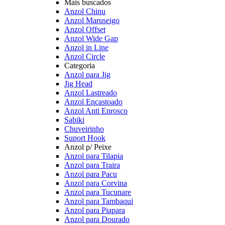
Mais buscados
Anzol Chinu
Anzol Maruseigo
Anzol Offset
Anzol Wide Gap
Anzol in Line
Anzol Circle
Categoria
Anzol para Jig
Jig Head
Anzol Lastreado
Anzol Encastoado
Anzol Anti Enrosco
Sabiki
Chuveirinho
Suport Hook
Anzol p/ Peixe
Anzol para Tilapia
Anzol para Traira
Anzol para Pacu
Anzol para Corvina
Anzol para Tucunare
Anzol para Tambaqui
Anzol para Piapara
Anzol para Dourado