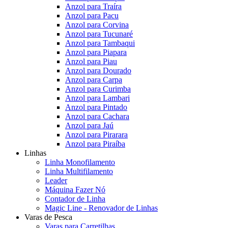
Anzol para Traíra
Anzol para Pacu
Anzol para Corvina
Anzol para Tucunaré
Anzol para Tambaqui
Anzol para Piapara
Anzol para Piau
Anzol para Dourado
Anzol para Carpa
Anzol para Curimba
Anzol para Lambari
Anzol para Pintado
Anzol para Cachara
Anzol para Jaú
Anzol para Pirarara
Anzol para Piraíba
Linhas
Linha Monofilamento
Linha Multifilamento
Leader
Máquina Fazer Nó
Contador de Linha
Magic Line - Renovador de Linhas
Varas de Pesca
Varas para Carretilhas