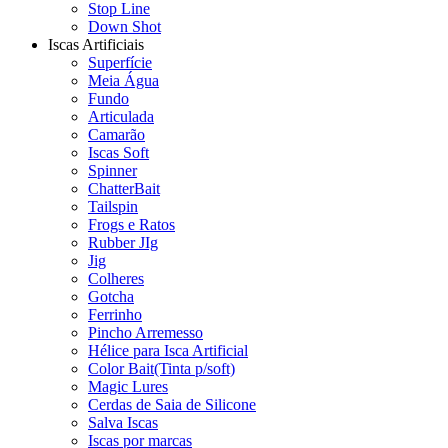
Stop Line
Down Shot
Iscas Artificiais
Superfície
Meia Água
Fundo
Articulada
Camarão
Iscas Soft
Spinner
ChatterBait
Tailspin
Frogs e Ratos
Rubber JIg
Jig
Colheres
Gotcha
Ferrinho
Pincho Arremesso
Hélice para Isca Artificial
Color Bait(Tinta p/soft)
Magic Lures
Cerdas de Saia de Silicone
Salva Iscas
Iscas por marcas