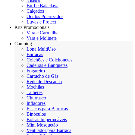
Viseira
Buff e Balaclava
Calçados
Óculos Polarizados
Luvas e Protect
Kits Promocionais
Vara e Carretilha
Vara e Molinete
Camping
Lona MultiUso
Barracas
Colchões e Colchonetes
Cadeiras e Banquetas
Fogareiro
Cartucho de Gás
Rede de Descanso
Mochilas
Talheres
Churrasco
Infladores
Estacas para Barracas
Binóculos
Bolsas Impermeáveis
Mini Mosquetão
Ventilador para Barraca