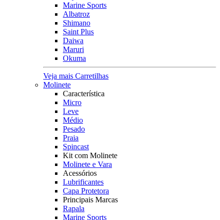
Marine Sports
Albatroz
Shimano
Saint Plus
Daiwa
Maruri
Okuma
Veja mais Carretilhas
Molinete
Característica
Micro
Leve
Médio
Pesado
Praia
Spincast
Kit com Molinete
Molinete e Vara
Acessórios
Lubrificantes
Capa Protetora
Principais Marcas
Rapala
Marine Sports