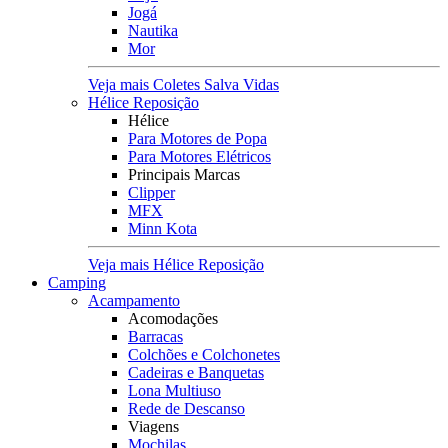
Jogá
Nautika
Mor
Veja mais Coletes Salva Vidas
Hélice Reposição
Hélice
Para Motores de Popa
Para Motores Elétricos
Principais Marcas
Clipper
MFX
Minn Kota
Veja mais Hélice Reposição
Camping
Acampamento
Acomodações
Barracas
Colchões e Colchonetes
Cadeiras e Banquetas
Lona Multiuso
Rede de Descanso
Viagens
Mochilas