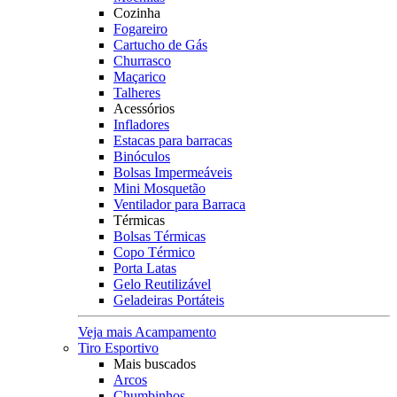
Cozinha
Fogareiro
Cartucho de Gás
Churrasco
Maçarico
Talheres
Acessórios
Infladores
Estacas para barracas
Binóculos
Bolsas Impermeáveis
Mini Mosquetão
Ventilador para Barraca
Térmicas
Bolsas Térmicas
Copo Térmico
Porta Latas
Gelo Reutilizável
Geladeiras Portáteis
Veja mais Acampamento
Tiro Esportivo
Mais buscados
Arcos
Chumbinhos