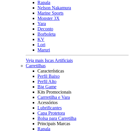
Rapala
Nelson Nakamura
Marine Sports
Monster 3X
Yara
Deconto
Borboleta
KV
Lori
Maruri
Veja mais Iscas Artificiais
Carretilhas
Características
Perfil Baixo
Perfil Alto
Big Game
Kits Promocionais
Carrretilha e Vara
Acessórios
Lubrificantes
Capa Protetora
Bolsa para Carretilha
Principais Marcas
Rapala