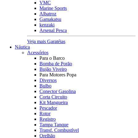
VMC
Marine Sports
Albatroz
Gamakatsu
kenzaki
Arsenal Pesca
Veja mais Garatéias
Náutica
Acessórios
Para o Barco
Bomba de Porão
Bujão Viveiro
Para Motores Popa
Diversos
Bulbo
Conector Gasolina
Corta Circuito
Kit Mangueira
Pescador
Rotor
Registro
Tampa Tanque
Transf. Combustível
Orelhão