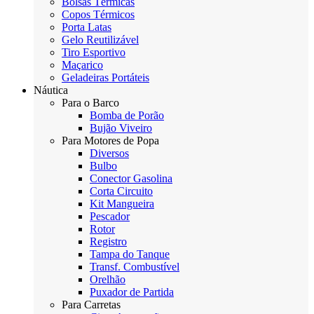
Bolsas Térmicas
Copos Térmicos
Porta Latas
Gelo Reutilizável
Tiro Esportivo
Maçarico
Geladeiras Portáteis
Náutica
Para o Barco
Bomba de Porão
Bujão Viveiro
Para Motores de Popa
Diversos
Bulbo
Conector Gasolina
Corta Circuito
Kit Mangueira
Pescador
Rotor
Registro
Tampa do Tanque
Transf. Combustível
Orelhão
Puxador de Partida
Para Carretas