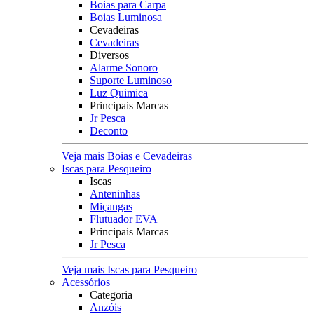
Boias para Carpa
Boias Luminosa
Cevadeiras
Cevadeiras
Diversos
Alarme Sonoro
Suporte Luminoso
Luz Quimica
Principais Marcas
Jr Pesca
Deconto
Veja mais Boias e Cevadeiras
Iscas para Pesqueiro
Iscas
Anteninhas
Miçangas
Flutuador EVA
Principais Marcas
Jr Pesca
Veja mais Iscas para Pesqueiro
Acessórios
Categoria
Anzóis