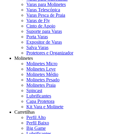
Varas para Molinetes
Varas Telescópica
Varas Pesca de Praia
Varas de Fly
Cinto de Apoio
Suporte para Varas
Porta Varas
Expositor de Varas
Salva Varas
Protetores e Organizador
Molinetes
Molinetes Micro
Molinetes Leve
Molinetes Médio
Molinetes Pesado
Molinetes Praia
Spincast
Lubrificantes
Capa Protetora
Kit Vara e Molinete
Carretilhas
Perfil Alto
Perfil Baixo
Big Game
Lubrificantes