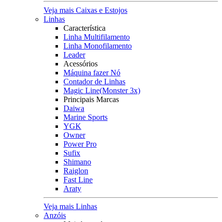
Veja mais Caixas e Estojos
Linhas
Característica
Linha Multifilamento
Linha Monofilamento
Leader
Acessórios
Máquina fazer Nó
Contador de Linhas
Magic Line(Monster 3x)
Principais Marcas
Daiwa
Marine Sports
YGK
Owner
Power Pro
Sufix
Shimano
Raiglon
Fast Line
Araty
Veja mais Linhas
Anzóis