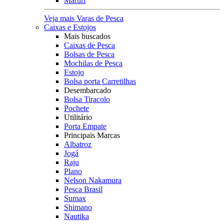
Maruri
Veja mais Varas de Pesca
Caixas e Estojos
Mais buscados
Caixas de Pesca
Bolsas de Pesca
Mochilas de Pesca
Estojo
Bolsa porta Carretilhas
Desembarcado
Bolsa Tiracolo
Pochete
Utilitário
Porta Empate
Principais Marcas
Albatroz
Jogá
Raju
Plano
Nelson Nakamura
Pesca Brasil
Sumax
Shimano
Nautika