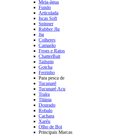
Meia-água
Fundo
Articulada
Iscas Soft
Spinner
Rubber JIg
Jig
Colheres
Camarão
Frogs e Ratos
ChatterBait
Tailspin
Gotcha
Ferrinho
Para pesca de
Tucunaré
Tucunaré Açu
Traíra
Tilápia
Dourado
Robalo
Cachara
Xaréu
Olho de Boi
Principais Marcas