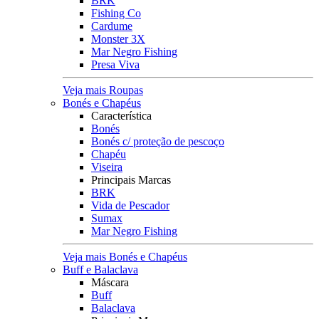
BRK
Fishing Co
Cardume
Monster 3X
Mar Negro Fishing
Presa Viva
Veja mais Roupas
Bonés e Chapéus
Característica
Bonés
Bonés c/ proteção de pescoço
Chapéu
Viseira
Principais Marcas
BRK
Vida de Pescador
Sumax
Mar Negro Fishing
Veja mais Bonés e Chapéus
Buff e Balaclava
Máscara
Buff
Balaclava