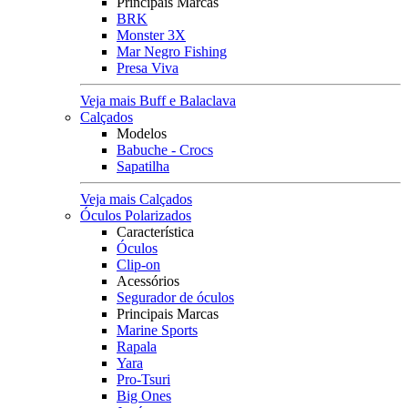
Principais Marcas
BRK
Monster 3X
Mar Negro Fishing
Presa Viva
Veja mais Buff e Balaclava
Calçados
Modelos
Babuche - Crocs
Sapatilha
Veja mais Calçados
Óculos Polarizados
Característica
Óculos
Clip-on
Acessórios
Segurador de óculos
Principais Marcas
Marine Sports
Rapala
Yara
Pro-Tsuri
Big Ones