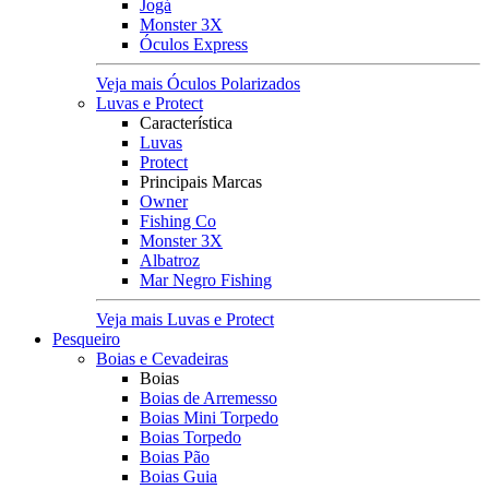
Jogá
Monster 3X
Óculos Express
Veja mais Óculos Polarizados
Luvas e Protect
Característica
Luvas
Protect
Principais Marcas
Owner
Fishing Co
Monster 3X
Albatroz
Mar Negro Fishing
Veja mais Luvas e Protect
Pesqueiro
Boias e Cevadeiras
Boias
Boias de Arremesso
Boias Mini Torpedo
Boias Torpedo
Boias Pão
Boias Guia