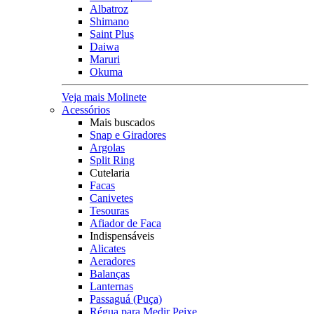
Albatroz
Shimano
Saint Plus
Daiwa
Maruri
Okuma
Veja mais Molinete
Acessórios
Mais buscados
Snap e Giradores
Argolas
Split Ring
Cutelaria
Facas
Canivetes
Tesouras
Afiador de Faca
Indispensáveis
Alicates
Aeradores
Balanças
Lanternas
Passaguá (Puça)
Régua para Medir Peixe