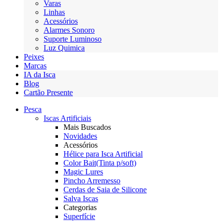
Varas
Linhas
Acessórios
Alarmes Sonoro
Suporte Luminoso
Luz Quimica
Peixes
Marcas
IA da Isca
Blog
Cartão Presente
Pesca
Iscas Artificiais
Mais Buscados
Novidades
Acessórios
Hélice para Isca Artificial
Color Bait(Tinta p/soft)
Magic Lures
Pincho Arremesso
Cerdas de Saia de Silicone
Salva Iscas
Categorias
Superfície