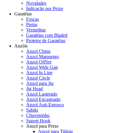
Novidades
Indicação por Peixe
Garatéias
Foscas
Pretas
Vermelhas
Garatéias com Bladed
Protetor de Garatéias
Anzóis
Anzol Chinu
Anzol Maruseigo
Anzol OffSet
Anzol Wide Gap
Anzol In Line
Anzol Circle
Anzol para Jig
Jig Head
Anzol Lastreado
Anzol Encastoado
Anzol Anti-Enrosco
Sabiki
Chuveirinho
Suport Hook
Anzol para Peixe
Anzol para Tilápia