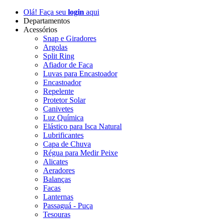
Olá! Faça seu
login
aqui
Departamentos
Acessórios
Snap e Giradores
Argolas
Split Ring
Afiador de Faca
Luvas para Encastoador
Encastoador
Repelente
Protetor Solar
Canivetes
Luz Química
Elástico para Isca Natural
Lubrificantes
Capa de Chuva
Régua para Medir Peixe
Alicates
Aeradores
Balanças
Facas
Lanternas
Passaguá - Puça
Tesouras