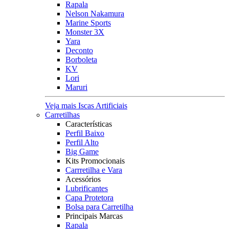
Rapala
Nelson Nakamura
Marine Sports
Monster 3X
Yara
Deconto
Borboleta
KV
Lori
Maruri
Veja mais Iscas Artificiais
Carretilhas
Características
Perfil Baixo
Perfil Alto
Big Game
Kits Promocionais
Carrretilha e Vara
Acessórios
Lubrificantes
Capa Protetora
Bolsa para Carretilha
Principais Marcas
Rapala