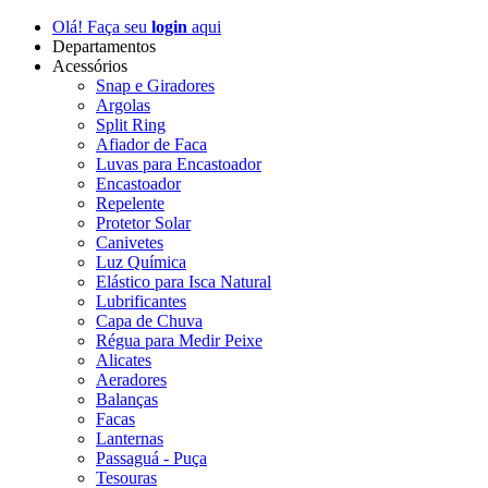
Olá! Faça seu
login
aqui
Departamentos
Acessórios
Snap e Giradores
Argolas
Split Ring
Afiador de Faca
Luvas para Encastoador
Encastoador
Repelente
Protetor Solar
Canivetes
Luz Química
Elástico para Isca Natural
Lubrificantes
Capa de Chuva
Régua para Medir Peixe
Alicates
Aeradores
Balanças
Facas
Lanternas
Passaguá - Puça
Tesouras