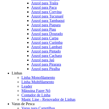
Anzol para Traíra
Anzol para Pacu
Anzol para Corvina
Anzol para Tucunaré
Anzol para Tambaqui
Anzol para Piapara
Anzol para Piau
Anzol para Dourado
Anzol para Carpa
Anzol para Curimba
Anzol para Lambari
Anzol para Pintado
Anzol para Cachara
Anzol para Jaú
Anzol para Pirarara
Anzol para Piraíba
Linhas
Linha Monofilamento
Linha Multifilamento
Leader
Máquina Fazer Nó
Contador de Linha
Magic Line - Renovador de Linhas
Varas de Pesca
Varas para Carretilhas