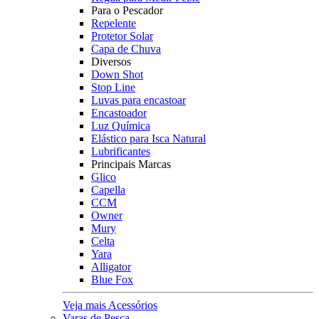
Para o Pescador
Repelente
Protetor Solar
Capa de Chuva
Diversos
Down Shot
Stop Line
Luvas para encastoar
Encastoador
Luz Química
Elástico para Isca Natural
Lubrificantes
Principais Marcas
Glico
Capella
CCM
Owner
Mury
Celta
Yara
Alligator
Blue Fox
Veja mais Acessórios
Varas de Pesca