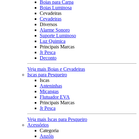
Boias para Carpa
Boias Luminosa
Cevadeiras
Cevadeiras
Diversos
Alarme Sonoro
Suporte Luminoso
Luz Quimica
Principais Marcas
Jr Pesca
Deconto
Veja mais Boias e Cevadeiras
Iscas para Pesqueiro
Iscas
Anteninhas
Miçangas
Flutuador EVA
Principais Marcas
Jr Pesca
Veja mais Iscas para Pesqueiro
Acessórios
Categoria
Anzóis