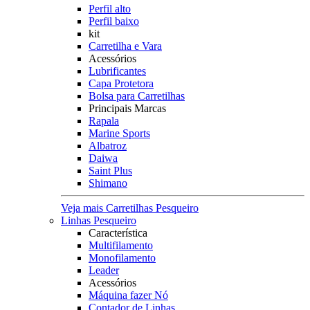
Perfil alto
Perfil baixo
kit
Carretilha e Vara
Acessórios
Lubrificantes
Capa Protetora
Bolsa para Carretilhas
Principais Marcas
Rapala
Marine Sports
Albatroz
Daiwa
Saint Plus
Shimano
Veja mais Carretilhas Pesqueiro
Linhas Pesqueiro
Característica
Multifilamento
Monofilamento
Leader
Acessórios
Máquina fazer Nó
Contador de Linhas