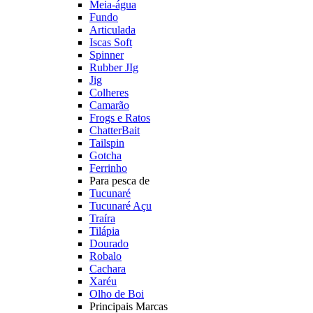
Meia-água
Fundo
Articulada
Iscas Soft
Spinner
Rubber JIg
Jig
Colheres
Camarão
Frogs e Ratos
ChatterBait
Tailspin
Gotcha
Ferrinho
Para pesca de
Tucunaré
Tucunaré Açu
Traíra
Tilápia
Dourado
Robalo
Cachara
Xaréu
Olho de Boi
Principais Marcas