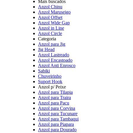
Mais buscados
Anzol Chinu
Anzol Maruseigo
Anzol Offset
Anzol Wide Gap
Anzol in Line
Anzol Circle
Categoria
Anzol para Jig
Jig Head
Anzol Lastreado
Anzol Encastoado
Anzol Anti Enrosco
Sabiki
Chuveirinho
Suport Hook
Anzol p/ Peixe
Anzol para Tilapia
Anzol para Traira
Anzol para Pacu
Anzol para Corvina
Anzol para Tucunare
Anzol para Tambaqui
Anzol para Piapara
Anzol para Dourado