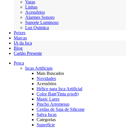
Varas
Linhas
Acessórios
Alarmes Sonoro
Suporte Luminoso
Luz Quimica
Peixes
Marcas
IA da Isca
Blog
Cartão Presente
Pesca
Iscas Artificiais
Mais Buscados
Novidades
Acessórios
Hélice para Isca Artificial
Color Bait(Tinta p/soft)
Magic Lures
Pincho Arremesso
Cerdas de Saia de Silicone
Salva Iscas
Categorias
Superfície