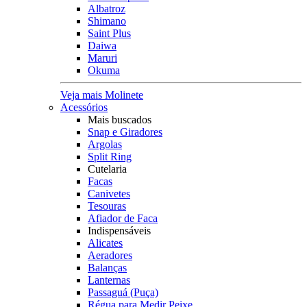
Albatroz
Shimano
Saint Plus
Daiwa
Maruri
Okuma
Veja mais Molinete
Acessórios
Mais buscados
Snap e Giradores
Argolas
Split Ring
Cutelaria
Facas
Canivetes
Tesouras
Afiador de Faca
Indispensáveis
Alicates
Aeradores
Balanças
Lanternas
Passaguá (Puça)
Régua para Medir Peixe