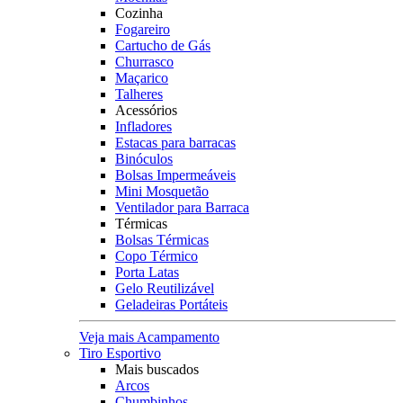
Cozinha
Fogareiro
Cartucho de Gás
Churrasco
Maçarico
Talheres
Acessórios
Infladores
Estacas para barracas
Binóculos
Bolsas Impermeáveis
Mini Mosquetão
Ventilador para Barraca
Térmicas
Bolsas Térmicas
Copo Térmico
Porta Latas
Gelo Reutilizável
Geladeiras Portáteis
Veja mais Acampamento
Tiro Esportivo
Mais buscados
Arcos
Chumbinhos