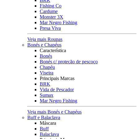
BRK
Fishing Co
Cardume
Monster 3X
Mar Negro Fishing
Presa Viva
Veja mais Roupas
Bonés e Chapéus
Característica
Bonés
Bonés c/ proteção de pescoço
Chapéu
Viseira
Principais Marcas
BRK
Vida de Pescador
Sumax
Mar Negro Fishing
Veja mais Bonés e Chapéus
Buff e Balaclava
Máscara
Buff
Balaclava