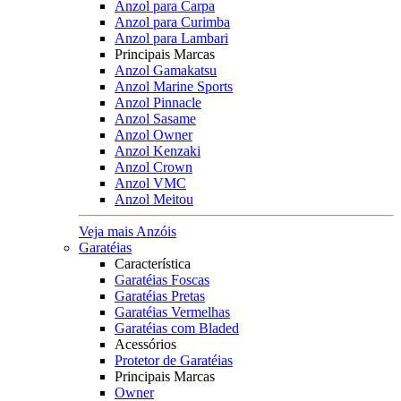
Anzol para Carpa
Anzol para Curimba
Anzol para Lambari
Principais Marcas
Anzol Gamakatsu
Anzol Marine Sports
Anzol Pinnacle
Anzol Sasame
Anzol Owner
Anzol Kenzaki
Anzol Crown
Anzol VMC
Anzol Meitou
Veja mais Anzóis
Garatéias
Característica
Garatéias Foscas
Garatéias Pretas
Garatéias Vermelhas
Garatéias com Bladed
Acessórios
Protetor de Garatéias
Principais Marcas
Owner