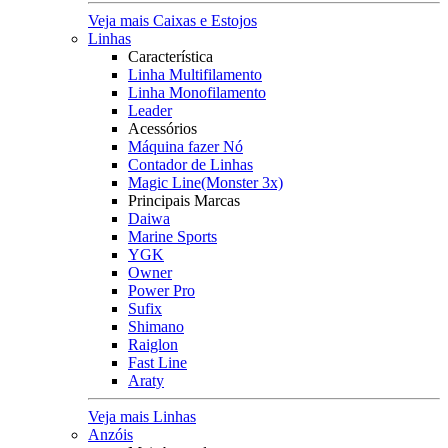
Veja mais Caixas e Estojos
Linhas
Característica
Linha Multifilamento
Linha Monofilamento
Leader
Acessórios
Máquina fazer Nó
Contador de Linhas
Magic Line(Monster 3x)
Principais Marcas
Daiwa
Marine Sports
YGK
Owner
Power Pro
Sufix
Shimano
Raiglon
Fast Line
Araty
Veja mais Linhas
Anzóis