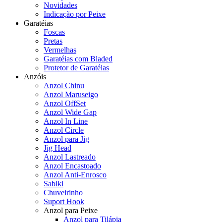
Novidades
Indicação por Peixe
Garatéias
Foscas
Pretas
Vermelhas
Garatéias com Bladed
Protetor de Garatéias
Anzóis
Anzol Chinu
Anzol Maruseigo
Anzol OffSet
Anzol Wide Gap
Anzol In Line
Anzol Circle
Anzol para Jig
Jig Head
Anzol Lastreado
Anzol Encastoado
Anzol Anti-Enrosco
Sabiki
Chuveirinho
Suport Hook
Anzol para Peixe
Anzol para Tilápia