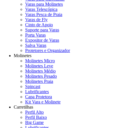
Varas para Molinetes
Varas Telescópica
Varas Pesca de Praia
Varas de Fly
Cinto de Apoio
Suporte para Varas
Porta Varas
Expositor de Varas
Salva Varas
Protetores e Organizador
Molinetes
Molinetes Micro
Molinetes Leve
Molinetes Médio
Molinetes Pesado
Molinetes Praia
Spincast
Lubrificantes
Capa Protetora
Kit Vara e Molinete
Carretilhas
Perfil Alto
Perfil Baixo
Big Game
Lubrificantes