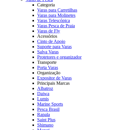
Categoria
Varas para Carretilhas
Varas para Molinetes
Varas Telescópica
Varas Pesca de Praia
Varas de Fly
Acessórios
Cinto de Apoio
Suporte para Varas
Salva Varas
Protetores e organizador
Transporte
Porta Varas
Organização
Expositor de Varas
Principais Marcas
Albatroz
Daiwa
Lumis
Marine Sports
Pesca Brasil
Rapala
Saint Plus
Shimano