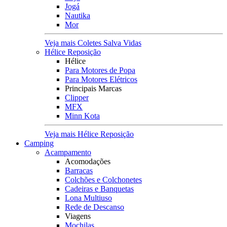
Jogá
Nautika
Mor
Veja mais Coletes Salva Vidas
Hélice Reposição
Hélice
Para Motores de Popa
Para Motores Elétricos
Principais Marcas
Clipper
MFX
Minn Kota
Veja mais Hélice Reposição
Camping
Acampamento
Acomodações
Barracas
Colchões e Colchonetes
Cadeiras e Banquetas
Lona Multiuso
Rede de Descanso
Viagens
Mochilas