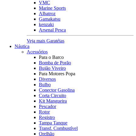
VMC
Marine Sports
Albatroz
Gamakatsu
kenzaki
Arsenal Pesca
Veja mais Garatéias
Náutica
Acessórios
Para o Barco
Bomba de Porão
Bujão Viveiro
Para Motores Popa
Diversos
Bulbo
Conector Gasolina
Corta Circuito
Kit Mangueira
Pescador
Rotor
Registro
Tampa Tanque
Transf. Combustível
Orelhão