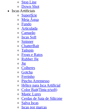
Stop Line
Down Shot
Iscas Artificiais
Superfície
Meia Água
Fundo
Articulada
Camarão
Iscas Soft
Spinner
ChatterBait
Tailspin
Frogs e Ratos
Rubber JIg
Jig
Colheres
Gotcha
Ferrinho
Pincho Arremesso
Hélice para Isca Artificial
Color Bait(Tinta p/soft)
Magic Lures
Cerdas de Saia de Silicone
Salva Iscas
Iscas por marcas