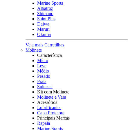
Marine Sports
Albatroz
Shimano
Saint Plus
Daiwa
Maruri
Okuma
Veja mais Carretilhas
Molinete
Característica
Micro
Leve
Médio
Pesado
Praia
Spincast
Kit com Molinete
Molinete e Vara
Acessórios
Lubrificantes
Capa Protetora
Principais Marcas
Rapala
Marine Sports