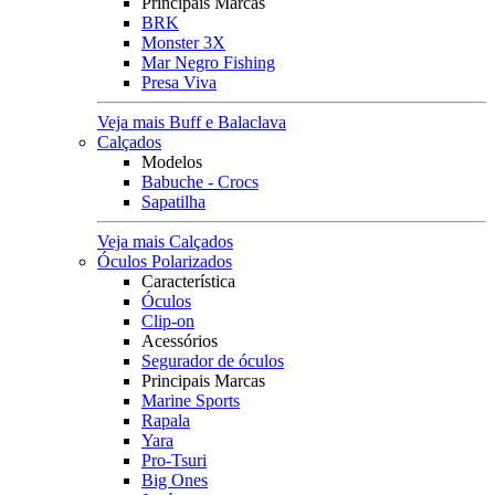
Principais Marcas
BRK
Monster 3X
Mar Negro Fishing
Presa Viva
Veja mais Buff e Balaclava
Calçados
Modelos
Babuche - Crocs
Sapatilha
Veja mais Calçados
Óculos Polarizados
Característica
Óculos
Clip-on
Acessórios
Segurador de óculos
Principais Marcas
Marine Sports
Rapala
Yara
Pro-Tsuri
Big Ones