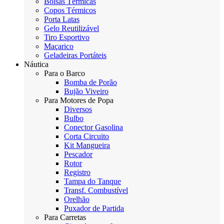
Bolsas Térmicas
Copos Térmicos
Porta Latas
Gelo Reutilizável
Tiro Esportivo
Maçarico
Geladeiras Portáteis
Náutica
Para o Barco
Bomba de Porão
Bujão Viveiro
Para Motores de Popa
Diversos
Bulbo
Conector Gasolina
Corta Circuito
Kit Mangueira
Pescador
Rotor
Registro
Tampa do Tanque
Transf. Combustível
Orelhão
Puxador de Partida
Para Carretas