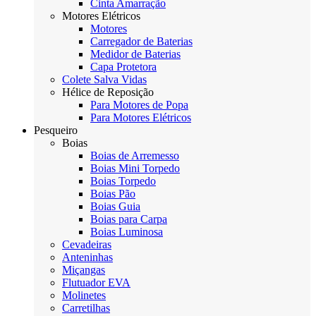
Cinta Amarração
Motores Elétricos
Motores
Carregador de Baterias
Medidor de Baterias
Capa Protetora
Colete Salva Vidas
Hélice de Reposição
Para Motores de Popa
Para Motores Elétricos
Pesqueiro
Boias
Boias de Arremesso
Boias Mini Torpedo
Boias Torpedo
Boias Pão
Boias Guia
Boias para Carpa
Boias Luminosa
Cevadeiras
Anteninhas
Miçangas
Flutuador EVA
Molinetes
Carretilhas