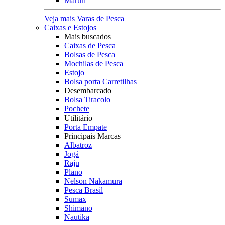
Maruri
Veja mais Varas de Pesca
Caixas e Estojos
Mais buscados
Caixas de Pesca
Bolsas de Pesca
Mochilas de Pesca
Estojo
Bolsa porta Carretilhas
Desembarcado
Bolsa Tiracolo
Pochete
Utilitário
Porta Empate
Principais Marcas
Albatroz
Jogá
Raju
Plano
Nelson Nakamura
Pesca Brasil
Sumax
Shimano
Nautika