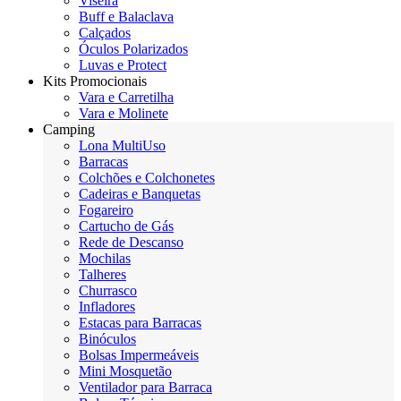
Viseira
Buff e Balaclava
Calçados
Óculos Polarizados
Luvas e Protect
Kits Promocionais
Vara e Carretilha
Vara e Molinete
Camping
Lona MultiUso
Barracas
Colchões e Colchonetes
Cadeiras e Banquetas
Fogareiro
Cartucho de Gás
Rede de Descanso
Mochilas
Talheres
Churrasco
Infladores
Estacas para Barracas
Binóculos
Bolsas Impermeáveis
Mini Mosquetão
Ventilador para Barraca