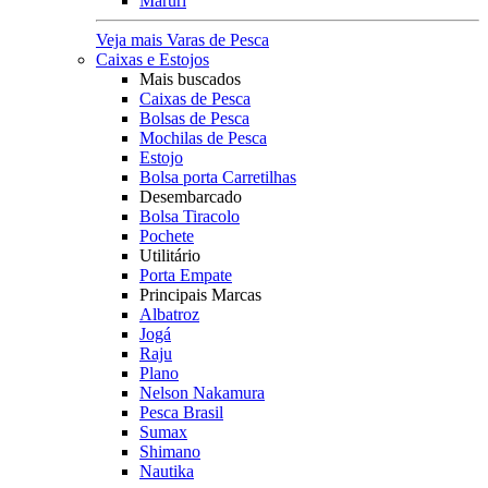
Maruri
Veja mais Varas de Pesca
Caixas e Estojos
Mais buscados
Caixas de Pesca
Bolsas de Pesca
Mochilas de Pesca
Estojo
Bolsa porta Carretilhas
Desembarcado
Bolsa Tiracolo
Pochete
Utilitário
Porta Empate
Principais Marcas
Albatroz
Jogá
Raju
Plano
Nelson Nakamura
Pesca Brasil
Sumax
Shimano
Nautika