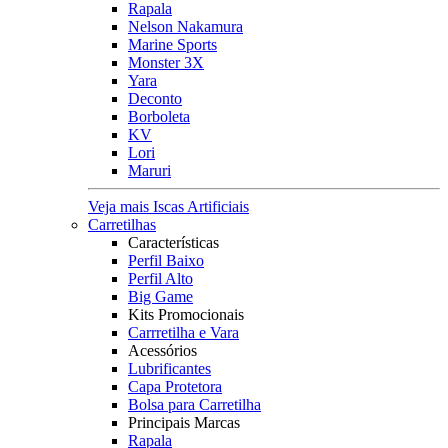
Rapala
Nelson Nakamura
Marine Sports
Monster 3X
Yara
Deconto
Borboleta
KV
Lori
Maruri
Veja mais Iscas Artificiais
Carretilhas
Características
Perfil Baixo
Perfil Alto
Big Game
Kits Promocionais
Carrretilha e Vara
Acessórios
Lubrificantes
Capa Protetora
Bolsa para Carretilha
Principais Marcas
Rapala