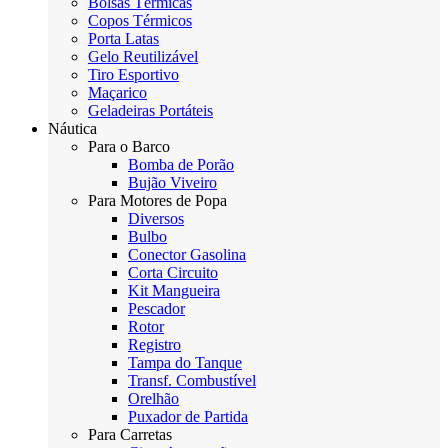
Bolsas Térmicas
Copos Térmicos
Porta Latas
Gelo Reutilizável
Tiro Esportivo
Maçarico
Geladeiras Portáteis
Náutica
Para o Barco
Bomba de Porão
Bujão Viveiro
Para Motores de Popa
Diversos
Bulbo
Conector Gasolina
Corta Circuito
Kit Mangueira
Pescador
Rotor
Registro
Tampa do Tanque
Transf. Combustível
Orelhão
Puxador de Partida
Para Carretas