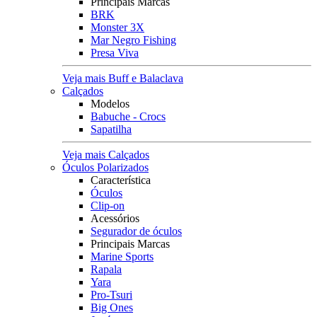
Principais Marcas
BRK
Monster 3X
Mar Negro Fishing
Presa Viva
Veja mais Buff e Balaclava
Calçados
Modelos
Babuche - Crocs
Sapatilha
Veja mais Calçados
Óculos Polarizados
Característica
Óculos
Clip-on
Acessórios
Segurador de óculos
Principais Marcas
Marine Sports
Rapala
Yara
Pro-Tsuri
Big Ones