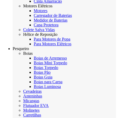
Cinta Amarração
Motores Elétricos
Motores
Carregador de Baterias
Medidor de Baterias
Capa Protetora
Colete Salva Vidas
Hélice de Reposição
Para Motores de Popa
Para Motores Elétricos
Pesqueiro
Boias
Boias de Arremesso
Boias Mini Torpedo
Boias Torpedo
Boias Pão
Boias Guia
Boias para Carpa
Boias Luminosa
Cevadeiras
Anteninhas
Miçangas
Flutuador EVA
Molinetes
Carretilhas