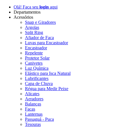
Olá! Faça seu
login
aqui
Departamentos
Acessórios
Snap e Giradores
Argolas
Split Ring
Afiador de Faca
Luvas para Encastoador
Encastoador
Repelente
Protetor Solar
Canivetes
Luz Química
Elástico para Isca Natural
Lubrificantes
Capa de Chuva
Régua para Medir Peixe
Alicates
Aeradores
Balanças
Facas
Lanternas
Passaguá - Puça
Tesouras