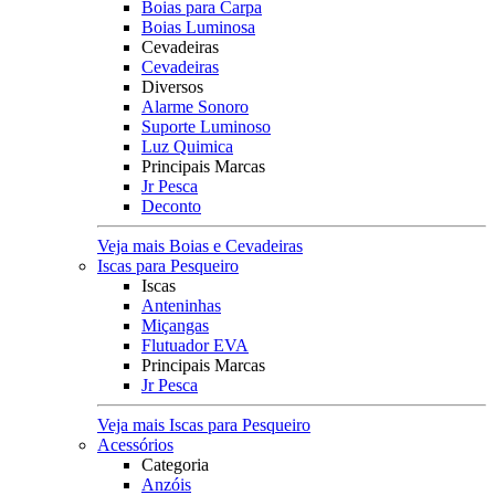
Boias para Carpa
Boias Luminosa
Cevadeiras
Cevadeiras
Diversos
Alarme Sonoro
Suporte Luminoso
Luz Quimica
Principais Marcas
Jr Pesca
Deconto
Veja mais Boias e Cevadeiras
Iscas para Pesqueiro
Iscas
Anteninhas
Miçangas
Flutuador EVA
Principais Marcas
Jr Pesca
Veja mais Iscas para Pesqueiro
Acessórios
Categoria
Anzóis