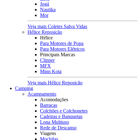
Jogá
Nautika
Mor
Veja mais Coletes Salva Vidas
Hélice Reposição
Hélice
Para Motores de Popa
Para Motores Elétricos
Principais Marcas
Clipper
MFX
Minn Kota
Veja mais Hélice Reposição
Camping
Acampamento
Acomodações
Barracas
Colchões e Colchonetes
Cadeiras e Banquetas
Lona Multiuso
Rede de Descanso
Viagens
Mochilas