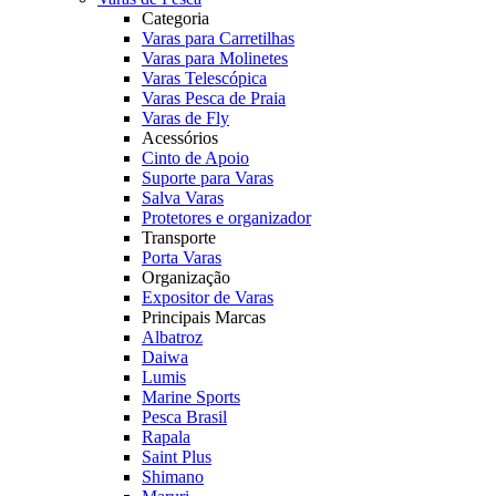
Categoria
Varas para Carretilhas
Varas para Molinetes
Varas Telescópica
Varas Pesca de Praia
Varas de Fly
Acessórios
Cinto de Apoio
Suporte para Varas
Salva Varas
Protetores e organizador
Transporte
Porta Varas
Organização
Expositor de Varas
Principais Marcas
Albatroz
Daiwa
Lumis
Marine Sports
Pesca Brasil
Rapala
Saint Plus
Shimano