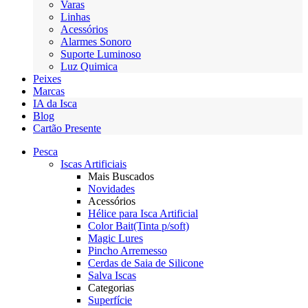
Varas
Linhas
Acessórios
Alarmes Sonoro
Suporte Luminoso
Luz Quimica
Peixes
Marcas
IA da Isca
Blog
Cartão Presente
Pesca
Iscas Artificiais
Mais Buscados
Novidades
Acessórios
Hélice para Isca Artificial
Color Bait(Tinta p/soft)
Magic Lures
Pincho Arremesso
Cerdas de Saia de Silicone
Salva Iscas
Categorias
Superfície