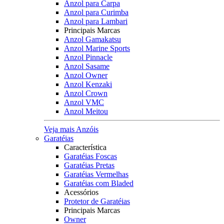
Anzol para Carpa
Anzol para Curimba
Anzol para Lambari
Principais Marcas
Anzol Gamakatsu
Anzol Marine Sports
Anzol Pinnacle
Anzol Sasame
Anzol Owner
Anzol Kenzaki
Anzol Crown
Anzol VMC
Anzol Meitou
Veja mais Anzóis
Garatéias
Característica
Garatéias Foscas
Garatéias Pretas
Garatéias Vermelhas
Garatéias com Bladed
Acessórios
Protetor de Garatéias
Principais Marcas
Owner