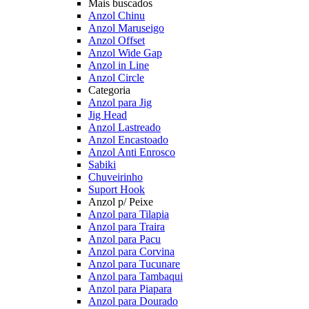
Mais buscados
Anzol Chinu
Anzol Maruseigo
Anzol Offset
Anzol Wide Gap
Anzol in Line
Anzol Circle
Categoria
Anzol para Jig
Jig Head
Anzol Lastreado
Anzol Encastoado
Anzol Anti Enrosco
Sabiki
Chuveirinho
Suport Hook
Anzol p/ Peixe
Anzol para Tilapia
Anzol para Traira
Anzol para Pacu
Anzol para Corvina
Anzol para Tucunare
Anzol para Tambaqui
Anzol para Piapara
Anzol para Dourado