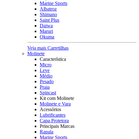
Marine Sports
Albatroz
Shimano
Saint Plus
Daiwa
Maruri
Okuma
Veja mais Carretilhas
Molinete
Característica
Micro
Leve
Médio
Pesado
Praia
Spincast
Kit com Molinete
Molinete e Vara
Acessórios
Lubrificantes
Capa Protetora
Principais Marcas
Rapala
Marine Sports