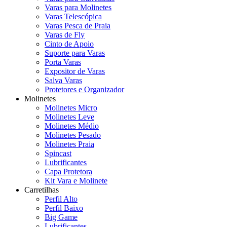
Varas para Molinetes
Varas Telescópica
Varas Pesca de Praia
Varas de Fly
Cinto de Apoio
Suporte para Varas
Porta Varas
Expositor de Varas
Salva Varas
Protetores e Organizador
Molinetes
Molinetes Micro
Molinetes Leve
Molinetes Médio
Molinetes Pesado
Molinetes Praia
Spincast
Lubrificantes
Capa Protetora
Kit Vara e Molinete
Carretilhas
Perfil Alto
Perfil Baixo
Big Game
Lubrificantes