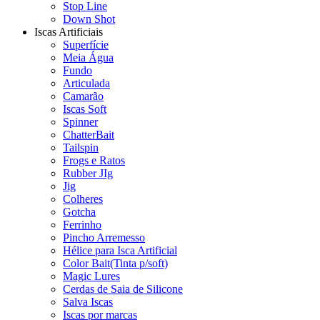
Stop Line
Down Shot
Iscas Artificiais
Superfície
Meia Água
Fundo
Articulada
Camarão
Iscas Soft
Spinner
ChatterBait
Tailspin
Frogs e Ratos
Rubber JIg
Jig
Colheres
Gotcha
Ferrinho
Pincho Arremesso
Hélice para Isca Artificial
Color Bait(Tinta p/soft)
Magic Lures
Cerdas de Saia de Silicone
Salva Iscas
Iscas por marcas