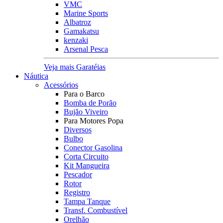
VMC
Marine Sports
Albatroz
Gamakatsu
kenzaki
Arsenal Pesca
Veja mais Garatéias
Náutica
Acessórios
Para o Barco
Bomba de Porão
Bujão Viveiro
Para Motores Popa
Diversos
Bulbo
Conector Gasolina
Corta Circuito
Kit Mangueira
Pescador
Rotor
Registro
Tampa Tanque
Transf. Combustível
Orelhão