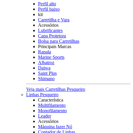
Perfil alto
Perfil baixo
kit
Carretilha e Vara
Acessórios
Lubrificantes
Capa Protetora
Bolsa para Carretilhas
Principais Marcas
Rapala
Marine Sports
Albatroz
Daiwa
Saint Plus
Shimano
Veja mais Carretilhas Pesqueiro
Linhas Pesqueiro
Característica
Multifilamento
Monofilamento
Leader
Acessórios
Máquina fazer Nó
Contador de Linhas