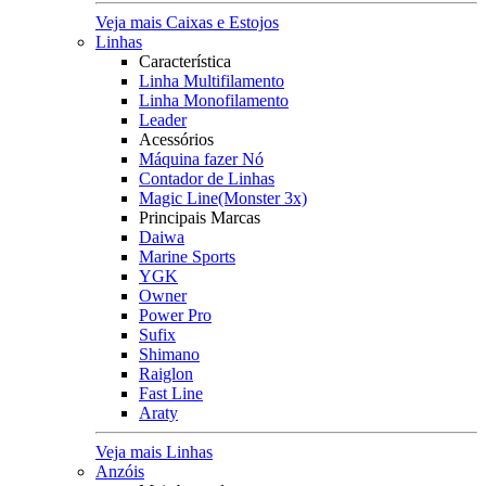
Veja mais Caixas e Estojos
Linhas
Característica
Linha Multifilamento
Linha Monofilamento
Leader
Acessórios
Máquina fazer Nó
Contador de Linhas
Magic Line(Monster 3x)
Principais Marcas
Daiwa
Marine Sports
YGK
Owner
Power Pro
Sufix
Shimano
Raiglon
Fast Line
Araty
Veja mais Linhas
Anzóis