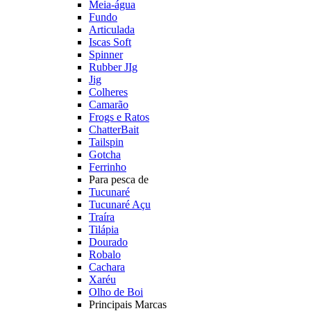
Meia-água
Fundo
Articulada
Iscas Soft
Spinner
Rubber JIg
Jig
Colheres
Camarão
Frogs e Ratos
ChatterBait
Tailspin
Gotcha
Ferrinho
Para pesca de
Tucunaré
Tucunaré Açu
Traíra
Tilápia
Dourado
Robalo
Cachara
Xaréu
Olho de Boi
Principais Marcas