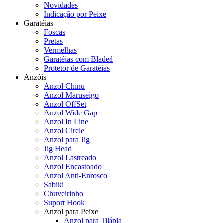
Novidades
Indicação por Peixe
Garatéias
Foscas
Pretas
Vermelhas
Garatéias com Bladed
Protetor de Garatéias
Anzóis
Anzol Chinu
Anzol Maruseigo
Anzol OffSet
Anzol Wide Gap
Anzol In Line
Anzol Circle
Anzol para Jig
Jig Head
Anzol Lastreado
Anzol Encastoado
Anzol Anti-Enrosco
Sabiki
Chuveirinho
Suport Hook
Anzol para Peixe
Anzol para Tilápia