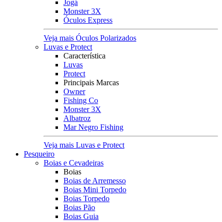
Jogá
Monster 3X
Óculos Express
Veja mais Óculos Polarizados
Luvas e Protect
Característica
Luvas
Protect
Principais Marcas
Owner
Fishing Co
Monster 3X
Albatroz
Mar Negro Fishing
Veja mais Luvas e Protect
Pesqueiro
Boias e Cevadeiras
Boias
Boias de Arremesso
Boias Mini Torpedo
Boias Torpedo
Boias Pão
Boias Guia