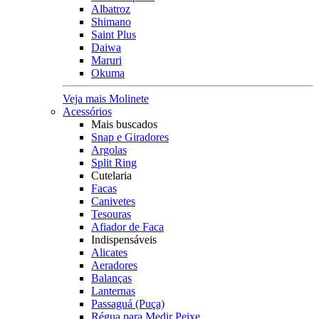
Albatroz
Shimano
Saint Plus
Daiwa
Maruri
Okuma
Veja mais Molinete
Acessórios
Mais buscados
Snap e Giradores
Argolas
Split Ring
Cutelaria
Facas
Canivetes
Tesouras
Afiador de Faca
Indispensáveis
Alicates
Aeradores
Balanças
Lanternas
Passaguá (Puça)
Régua para Medir Peixe