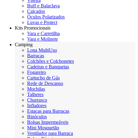
Viseira
Buff e Balaclava
Calçados
Óculos Polarizados
Luvas e Protect
Kits Promocionais
Vara e Carretilha
Vara e Molinete
Camping
Lona MultiUso
Barracas
Colchões e Colchonetes
Cadeiras e Banquetas
Fogareiro
Cartucho de Gás
Rede de Descanso
Mochilas
Talheres
Churrasco
Infladores
Estacas para Barracas
Binóculos
Bolsas Impermeáveis
Mini Mosquetão
Ventilador para Barraca