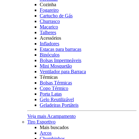
Cozinha
Fogareiro
Cartucho de Gás
Churrasco
Maçarico
Talheres
Acessórios
Infladores
Estacas para barracas
Binóculos
Bolsas Impermeáveis
Mini Mosquetão
Ventilador para Barraca
Térmicas
Bolsas Térmicas
Copo Térmico
Porta Latas
Gelo Reutilizável
Geladeiras Portáteis
Veja mais Acampamento
Tiro Esportivo
Mais buscados
Arcos
Chumbinhos