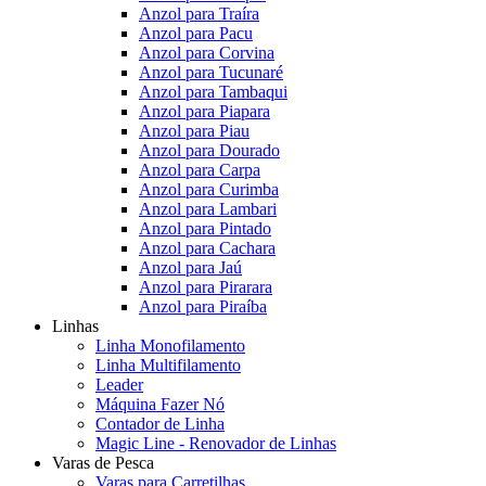
Anzol para Traíra
Anzol para Pacu
Anzol para Corvina
Anzol para Tucunaré
Anzol para Tambaqui
Anzol para Piapara
Anzol para Piau
Anzol para Dourado
Anzol para Carpa
Anzol para Curimba
Anzol para Lambari
Anzol para Pintado
Anzol para Cachara
Anzol para Jaú
Anzol para Pirarara
Anzol para Piraíba
Linhas
Linha Monofilamento
Linha Multifilamento
Leader
Máquina Fazer Nó
Contador de Linha
Magic Line - Renovador de Linhas
Varas de Pesca
Varas para Carretilhas