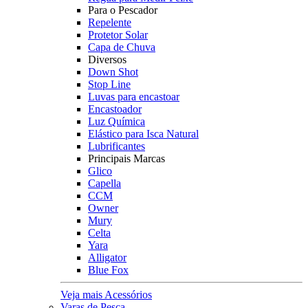
Para o Pescador
Repelente
Protetor Solar
Capa de Chuva
Diversos
Down Shot
Stop Line
Luvas para encastoar
Encastoador
Luz Química
Elástico para Isca Natural
Lubrificantes
Principais Marcas
Glico
Capella
CCM
Owner
Mury
Celta
Yara
Alligator
Blue Fox
Veja mais Acessórios
Varas de Pesca