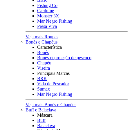
BRK
Fishing Co
Cardume
Monster 3X
Mar Negro Fishing
Presa Viva
Veja mais Roupas
Bonés e Chapéus
Característica
Bonés
Bonés c/ proteção de pescoço
Chapéu
Viseira
Principais Marcas
BRK
Vida de Pescador
Sumax
Mar Negro Fishing
Veja mais Bonés e Chapéus
Buff e Balaclava
Máscara
Buff
Balaclava