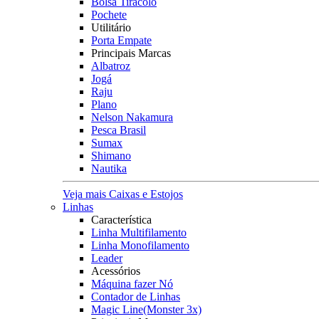
Bolsa Tiracolo
Pochete
Utilitário
Porta Empate
Principais Marcas
Albatroz
Jogá
Raju
Plano
Nelson Nakamura
Pesca Brasil
Sumax
Shimano
Nautika
Veja mais Caixas e Estojos
Linhas
Característica
Linha Multifilamento
Linha Monofilamento
Leader
Acessórios
Máquina fazer Nó
Contador de Linhas
Magic Line(Monster 3x)