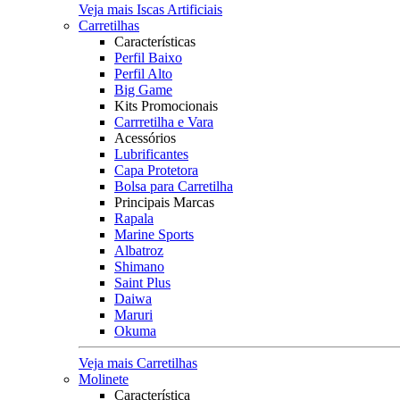
Veja mais Iscas Artificiais
Carretilhas
Características
Perfil Baixo
Perfil Alto
Big Game
Kits Promocionais
Carrretilha e Vara
Acessórios
Lubrificantes
Capa Protetora
Bolsa para Carretilha
Principais Marcas
Rapala
Marine Sports
Albatroz
Shimano
Saint Plus
Daiwa
Maruri
Okuma
Veja mais Carretilhas
Molinete
Característica