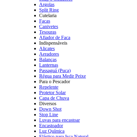
Argolas
Split Ring
Cutelaria
Facas
Canivetes
Tesouras
Afiador de Faca
Indispensáveis
Alicates
Aeradores
Balanças
Lanternas
Passaguá (Puça)
Régua para Medir Peixe
Para o Pescador
Repelente
Protetor Solar
Capa de Chuva
Diversos
Down Shot
Stop Line
Luvas para encastoar
Encastoador
Luz Química
Elástico para Isca Natural