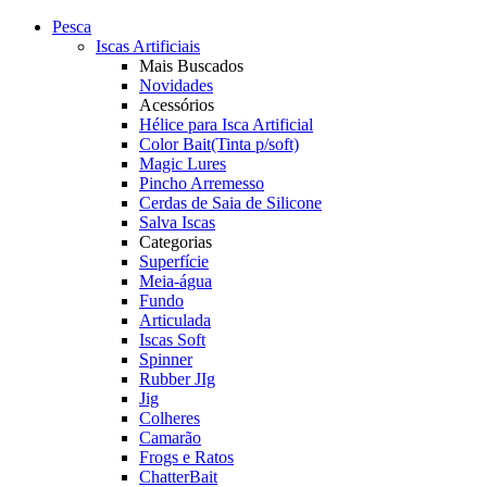
Pesca
Iscas Artificiais
Mais Buscados
Novidades
Acessórios
Hélice para Isca Artificial
Color Bait(Tinta p/soft)
Magic Lures
Pincho Arremesso
Cerdas de Saia de Silicone
Salva Iscas
Categorias
Superfície
Meia-água
Fundo
Articulada
Iscas Soft
Spinner
Rubber JIg
Jig
Colheres
Camarão
Frogs e Ratos
ChatterBait