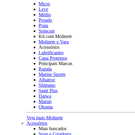
Micro
Leve
Médio
Pesado
Praia
Spincast
Kit com Molinete
Molinete e Vara
Acessórios
Lubrificantes
Capa Protetora
Principais Marcas
Rapala
Marine Sports
Albatroz
Shimano
Saint Plus
Daiwa
Maruri
Okuma
Veja mais Molinete
Acessórios
Mais buscados
Snap e Giradores