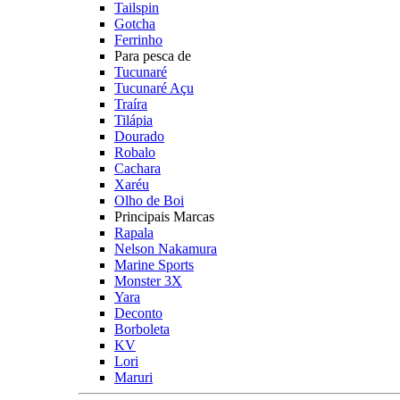
Tailspin
Gotcha
Ferrinho
Para pesca de
Tucunaré
Tucunaré Açu
Traíra
Tilápia
Dourado
Robalo
Cachara
Xaréu
Olho de Boi
Principais Marcas
Rapala
Nelson Nakamura
Marine Sports
Monster 3X
Yara
Deconto
Borboleta
KV
Lori
Maruri