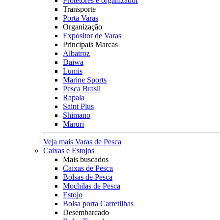
Protetores e organizador
Transporte
Porta Varas
Organização
Expositor de Varas
Principais Marcas
Albatroz
Daiwa
Lumis
Marine Sports
Pesca Brasil
Rapala
Saint Plus
Shimano
Maruri
Veja mais Varas de Pesca
Caixas e Estojos
Mais buscados
Caixas de Pesca
Bolsas de Pesca
Mochilas de Pesca
Estojo
Bolsa porta Carretilhas
Desembarcado