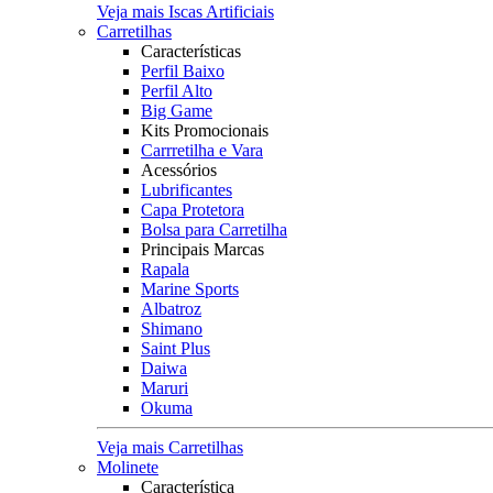
Veja mais Iscas Artificiais
Carretilhas
Características
Perfil Baixo
Perfil Alto
Big Game
Kits Promocionais
Carrretilha e Vara
Acessórios
Lubrificantes
Capa Protetora
Bolsa para Carretilha
Principais Marcas
Rapala
Marine Sports
Albatroz
Shimano
Saint Plus
Daiwa
Maruri
Okuma
Veja mais Carretilhas
Molinete
Característica