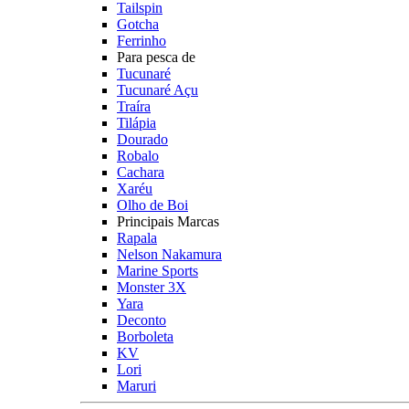
Tailspin
Gotcha
Ferrinho
Para pesca de
Tucunaré
Tucunaré Açu
Traíra
Tilápia
Dourado
Robalo
Cachara
Xaréu
Olho de Boi
Principais Marcas
Rapala
Nelson Nakamura
Marine Sports
Monster 3X
Yara
Deconto
Borboleta
KV
Lori
Maruri