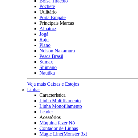
Bolsa Tiracolo
Pochete
Utilitário
Porta Empate
Principais Marcas
Albatroz
Jogá
Raju
Plano
Nelson Nakamura
Pesca Brasil
Sumax
Shimano
Nautika
Veja mais Caixas e Estojos
Linhas
Característica
Linha Multifilamento
Linha Monofilamento
Leader
Acessórios
Máquina fazer Nó
Contador de Linhas
Magic Line(Monster 3x)