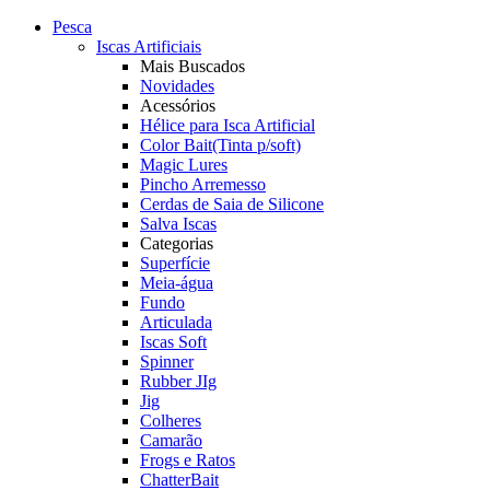
Pesca
Iscas Artificiais
Mais Buscados
Novidades
Acessórios
Hélice para Isca Artificial
Color Bait(Tinta p/soft)
Magic Lures
Pincho Arremesso
Cerdas de Saia de Silicone
Salva Iscas
Categorias
Superfície
Meia-água
Fundo
Articulada
Iscas Soft
Spinner
Rubber JIg
Jig
Colheres
Camarão
Frogs e Ratos
ChatterBait