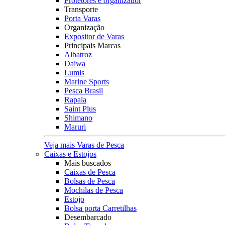
Protetores e organizador
Transporte
Porta Varas
Organização
Expositor de Varas
Principais Marcas
Albatroz
Daiwa
Lumis
Marine Sports
Pesca Brasil
Rapala
Saint Plus
Shimano
Maruri
Veja mais Varas de Pesca
Caixas e Estojos
Mais buscados
Caixas de Pesca
Bolsas de Pesca
Mochilas de Pesca
Estojo
Bolsa porta Carretilhas
Desembarcado