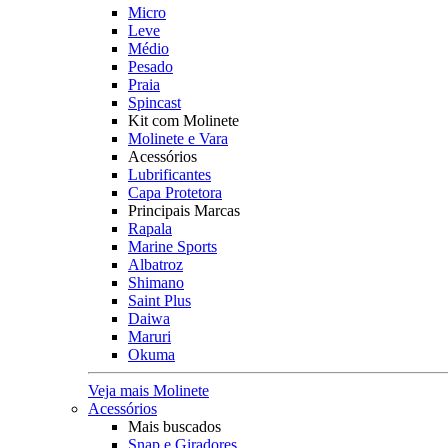
Micro
Leve
Médio
Pesado
Praia
Spincast
Kit com Molinete
Molinete e Vara
Acessórios
Lubrificantes
Capa Protetora
Principais Marcas
Rapala
Marine Sports
Albatroz
Shimano
Saint Plus
Daiwa
Maruri
Okuma
Veja mais Molinete
Acessórios
Mais buscados
Snap e Giradores