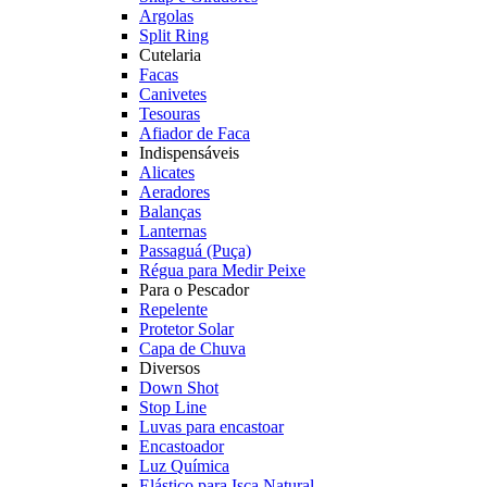
Argolas
Split Ring
Cutelaria
Facas
Canivetes
Tesouras
Afiador de Faca
Indispensáveis
Alicates
Aeradores
Balanças
Lanternas
Passaguá (Puça)
Régua para Medir Peixe
Para o Pescador
Repelente
Protetor Solar
Capa de Chuva
Diversos
Down Shot
Stop Line
Luvas para encastoar
Encastoador
Luz Química
Elástico para Isca Natural