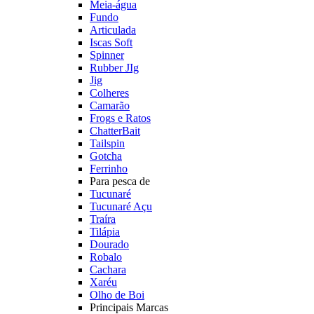
Meia-água
Fundo
Articulada
Iscas Soft
Spinner
Rubber JIg
Jig
Colheres
Camarão
Frogs e Ratos
ChatterBait
Tailspin
Gotcha
Ferrinho
Para pesca de
Tucunaré
Tucunaré Açu
Traíra
Tilápia
Dourado
Robalo
Cachara
Xaréu
Olho de Boi
Principais Marcas