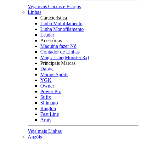
Veja mais Caixas e Estojos
Linhas
Característica
Linha Multifilamento
Linha Monofilamento
Leader
Acessórios
Máquina fazer Nó
Contador de Linhas
Magic Line(Monster 3x)
Principais Marcas
Daiwa
Marine Sports
YGK
Owner
Power Pro
Sufix
Shimano
Raiglon
Fast Line
Araty
Veja mais Linhas
Anzóis