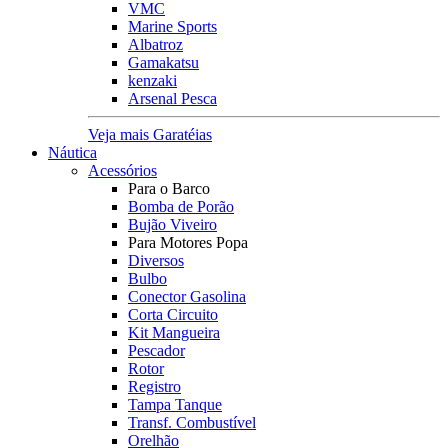
VMC
Marine Sports
Albatroz
Gamakatsu
kenzaki
Arsenal Pesca
Veja mais Garatéias
Náutica
Acessórios
Para o Barco
Bomba de Porão
Bujão Viveiro
Para Motores Popa
Diversos
Bulbo
Conector Gasolina
Corta Circuito
Kit Mangueira
Pescador
Rotor
Registro
Tampa Tanque
Transf. Combustível
Orelhão