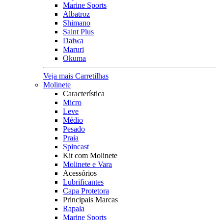
Marine Sports
Albatroz
Shimano
Saint Plus
Daiwa
Maruri
Okuma
Veja mais Carretilhas
Molinete
Característica
Micro
Leve
Médio
Pesado
Praia
Spincast
Kit com Molinete
Molinete e Vara
Acessórios
Lubrificantes
Capa Protetora
Principais Marcas
Rapala
Marine Sports