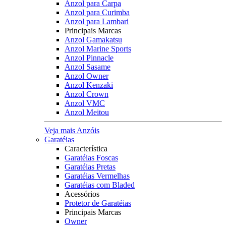
Anzol para Carpa
Anzol para Curimba
Anzol para Lambari
Principais Marcas
Anzol Gamakatsu
Anzol Marine Sports
Anzol Pinnacle
Anzol Sasame
Anzol Owner
Anzol Kenzaki
Anzol Crown
Anzol VMC
Anzol Meitou
Veja mais Anzóis
Garatéias
Característica
Garatéias Foscas
Garatéias Pretas
Garatéias Vermelhas
Garatéias com Bladed
Acessórios
Protetor de Garatéias
Principais Marcas
Owner