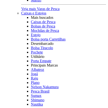
Maruri
Veja mais Varas de Pesca
Caixas e Estojos
Mais buscados
Caixas de Pesca
Bolsas de Pesca
Mochilas de Pesca
Estojo
Bolsa porta Carretilhas
Desembarcado
Bolsa Tiracolo
Pochete
Utilitário
Porta Empate
Principais Marcas
Albatroz
Jogá
Raju
Plano
Nelson Nakamura
Pesca Brasil
Sumax
Shimano
Nautika