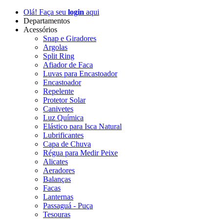
Olá! Faça seu
login
aqui
Departamentos
Acessórios
Snap e Giradores
Argolas
Split Ring
Afiador de Faca
Luvas para Encastoador
Encastoador
Repelente
Protetor Solar
Canivetes
Luz Química
Elástico para Isca Natural
Lubrificantes
Capa de Chuva
Régua para Medir Peixe
Alicates
Aeradores
Balanças
Facas
Lanternas
Passaguá - Puça
Tesouras