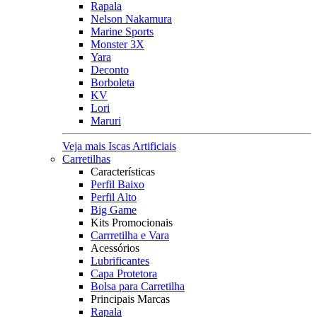
Rapala
Nelson Nakamura
Marine Sports
Monster 3X
Yara
Deconto
Borboleta
KV
Lori
Maruri
Veja mais Iscas Artificiais
Carretilhas
Características
Perfil Baixo
Perfil Alto
Big Game
Kits Promocionais
Carrretilha e Vara
Acessórios
Lubrificantes
Capa Protetora
Bolsa para Carretilha
Principais Marcas
Rapala