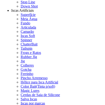
Stop Line
Down Shot
Iscas Artificiais
Superfície
Meia Água
Fundo
Articulada
Camarão
Iscas Soft
Spinner
ChatterBait
Tailspin
Frogs e Ratos
Rubber JIg
Jig
Colheres
Gotcha
Ferrinho
Pincho Arremesso
Hélice para Isca Artificial
Color Bait(Tinta p/soft)
Magic Lures
Cerdas de Saia de Silicone
Salva Iscas
Iscas por marcas