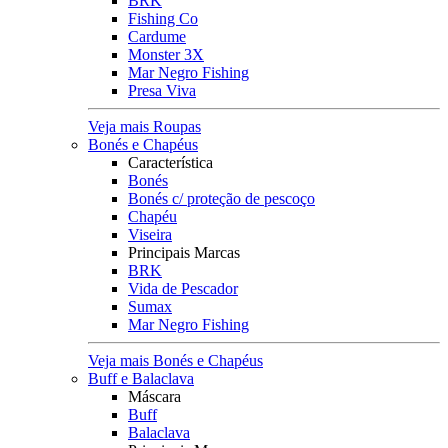
BRK
Fishing Co
Cardume
Monster 3X
Mar Negro Fishing
Presa Viva
Veja mais Roupas
Bonés e Chapéus
Característica
Bonés
Bonés c/ proteção de pescoço
Chapéu
Viseira
Principais Marcas
BRK
Vida de Pescador
Sumax
Mar Negro Fishing
Veja mais Bonés e Chapéus
Buff e Balaclava
Máscara
Buff
Balaclava