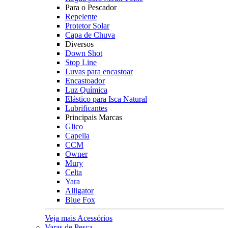
Para o Pescador
Repelente
Protetor Solar
Capa de Chuva
Diversos
Down Shot
Stop Line
Luvas para encastoar
Encastoador
Luz Química
Elástico para Isca Natural
Lubrificantes
Principais Marcas
Glico
Capella
CCM
Owner
Mury
Celta
Yara
Alligator
Blue Fox
Veja mais Acessórios
Varas de Pesca