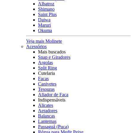
Albatroz
Shimano
Saint Plus
Daiwa
Maruri
Okuma
Veja mais Molinete
Acessórios
Mais buscados
Snap e Giradores
Argolas
Split Ring
Cutelaria
Facas
Canivetes
Tesouras
Afiador de Faca
Indispensáveis
Alicates
Aeradores
Balanças
Lanternas
Passaguá (Puça)
Régua para Medir Peixe