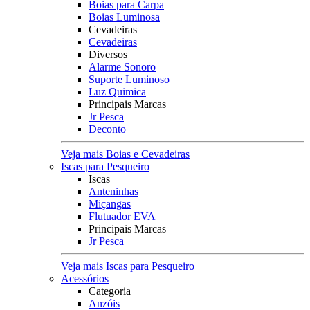
Boias para Carpa
Boias Luminosa
Cevadeiras
Cevadeiras
Diversos
Alarme Sonoro
Suporte Luminoso
Luz Quimica
Principais Marcas
Jr Pesca
Deconto
Veja mais Boias e Cevadeiras
Iscas para Pesqueiro
Iscas
Anteninhas
Miçangas
Flutuador EVA
Principais Marcas
Jr Pesca
Veja mais Iscas para Pesqueiro
Acessórios
Categoria
Anzóis