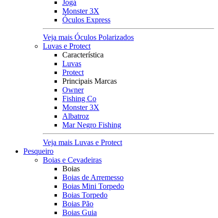
Jogá
Monster 3X
Óculos Express
Veja mais Óculos Polarizados
Luvas e Protect
Característica
Luvas
Protect
Principais Marcas
Owner
Fishing Co
Monster 3X
Albatroz
Mar Negro Fishing
Veja mais Luvas e Protect
Pesqueiro
Boias e Cevadeiras
Boias
Boias de Arremesso
Boias Mini Torpedo
Boias Torpedo
Boias Pão
Boias Guia