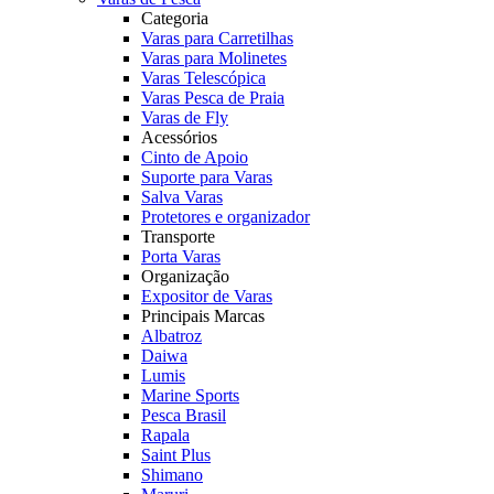
Categoria
Varas para Carretilhas
Varas para Molinetes
Varas Telescópica
Varas Pesca de Praia
Varas de Fly
Acessórios
Cinto de Apoio
Suporte para Varas
Salva Varas
Protetores e organizador
Transporte
Porta Varas
Organização
Expositor de Varas
Principais Marcas
Albatroz
Daiwa
Lumis
Marine Sports
Pesca Brasil
Rapala
Saint Plus
Shimano