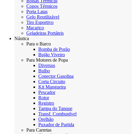
Bolsas Térmicas
Copos Térmicos
Porta Latas
Gelo Reutilizável
Tiro Esportivo
Maçarico
Geladeiras Portáteis
Náutica
Para o Barco
Bomba de Porão
Bujão Viveiro
Para Motores de Popa
Diversos
Bulbo
Conector Gasolina
Corta Circuito
Kit Mangueira
Pescador
Rotor
Registro
Tampa do Tanque
Transf. Combustível
Orelhão
Puxador de Partida
Para Carretas