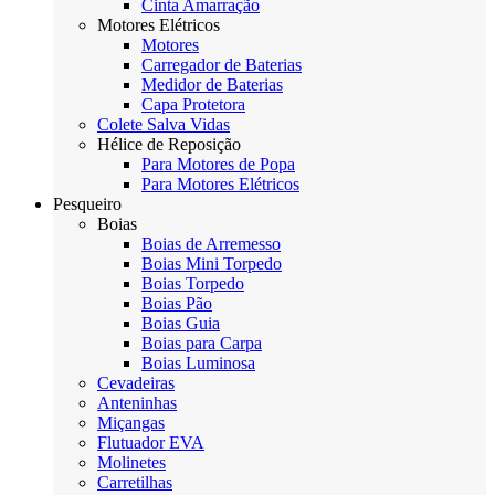
Cinta Amarração
Motores Elétricos
Motores
Carregador de Baterias
Medidor de Baterias
Capa Protetora
Colete Salva Vidas
Hélice de Reposição
Para Motores de Popa
Para Motores Elétricos
Pesqueiro
Boias
Boias de Arremesso
Boias Mini Torpedo
Boias Torpedo
Boias Pão
Boias Guia
Boias para Carpa
Boias Luminosa
Cevadeiras
Anteninhas
Miçangas
Flutuador EVA
Molinetes
Carretilhas