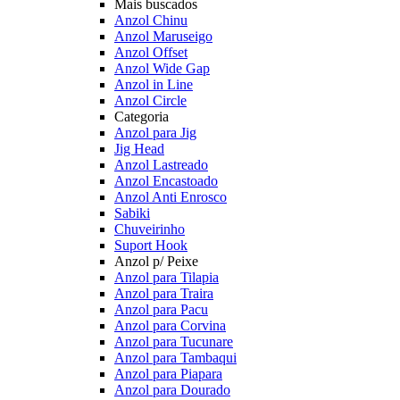
Mais buscados
Anzol Chinu
Anzol Maruseigo
Anzol Offset
Anzol Wide Gap
Anzol in Line
Anzol Circle
Categoria
Anzol para Jig
Jig Head
Anzol Lastreado
Anzol Encastoado
Anzol Anti Enrosco
Sabiki
Chuveirinho
Suport Hook
Anzol p/ Peixe
Anzol para Tilapia
Anzol para Traira
Anzol para Pacu
Anzol para Corvina
Anzol para Tucunare
Anzol para Tambaqui
Anzol para Piapara
Anzol para Dourado