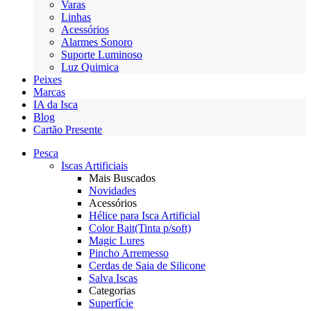
Varas
Linhas
Acessórios
Alarmes Sonoro
Suporte Luminoso
Luz Quimica
Peixes
Marcas
IA da Isca
Blog
Cartão Presente
Pesca
Iscas Artificiais
Mais Buscados
Novidades
Acessórios
Hélice para Isca Artificial
Color Bait(Tinta p/soft)
Magic Lures
Pincho Arremesso
Cerdas de Saia de Silicone
Salva Iscas
Categorias
Superfície