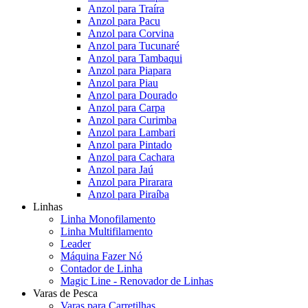
Anzol para Traíra
Anzol para Pacu
Anzol para Corvina
Anzol para Tucunaré
Anzol para Tambaqui
Anzol para Piapara
Anzol para Piau
Anzol para Dourado
Anzol para Carpa
Anzol para Curimba
Anzol para Lambari
Anzol para Pintado
Anzol para Cachara
Anzol para Jaú
Anzol para Pirarara
Anzol para Piraíba
Linhas
Linha Monofilamento
Linha Multifilamento
Leader
Máquina Fazer Nó
Contador de Linha
Magic Line - Renovador de Linhas
Varas de Pesca
Varas para Carretilhas