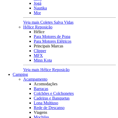
Jogá
Nautika
Mor
Veja mais Coletes Salva Vidas
Hélice Reposição
Hélice
Para Motores de Popa
Para Motores Elétricos
Principais Marcas
Clipper
MFX
Minn Kota
Veja mais Hélice Reposição
Camping
Acampamento
Acomodações
Barracas
Colchões e Colchonetes
Cadeiras e Banquetas
Lona Multiuso
Rede de Descanso
Viagens
Mochilas