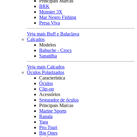
Principais Marcas
BRK
Monster 3X
Mar Negro Fishing
Presa Viva
Veja mais Buff e Balaclava
Calçados
Modelos
Babuche - Crocs
Sapatilha
Veja mais Calçados
Óculos Polarizados
Característica
Óculos
Clip-on
Acessórios
Segurador de óculos
Principais Marcas
Marine Sports
Rapala
Yara
Pro-Tsuri
Big Ones