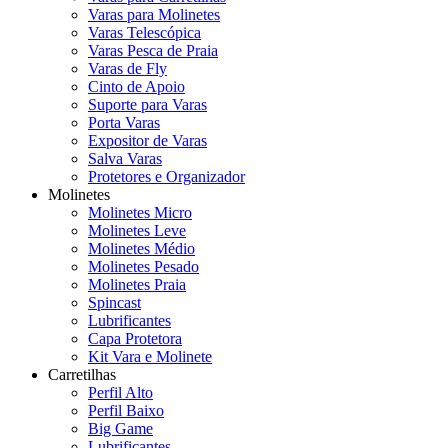
Varas para Molinetes
Varas Telescópica
Varas Pesca de Praia
Varas de Fly
Cinto de Apoio
Suporte para Varas
Porta Varas
Expositor de Varas
Salva Varas
Protetores e Organizador
Molinetes
Molinetes Micro
Molinetes Leve
Molinetes Médio
Molinetes Pesado
Molinetes Praia
Spincast
Lubrificantes
Capa Protetora
Kit Vara e Molinete
Carretilhas
Perfil Alto
Perfil Baixo
Big Game
Lubrificantes