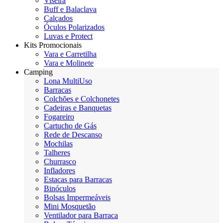
Viseira
Buff e Balaclava
Calçados
Óculos Polarizados
Luvas e Protect
Kits Promocionais
Vara e Carretilha
Vara e Molinete
Camping
Lona MultiUso
Barracas
Colchões e Colchonetes
Cadeiras e Banquetas
Fogareiro
Cartucho de Gás
Rede de Descanso
Mochilas
Talheres
Churrasco
Infladores
Estacas para Barracas
Binóculos
Bolsas Impermeáveis
Mini Mosquetão
Ventilador para Barraca