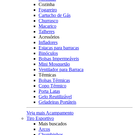
Cozinha
Fogareiro
Cartucho de Gás
Churrasco
Maçarico
Talheres
Acessórios
Infladores
Estacas para barracas
Binóculos
Bolsas Impermeáveis
Mini Mosquetão
Ventilador para Barraca
Térmicas
Bolsas Térmicas
Copo Térmico
Porta Latas
Gelo Reutilizável
Geladeiras Portáteis
Veja mais Acampamento
Tiro Esportivo
Mais buscados
Arcos
Chumbinhos