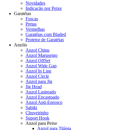
Novidades
Indicação por Peixe
Garatéias
Foscas
Pretas
Vermelhas
Garatéias com Bladed
Protetor de Garatéias
Anzóis
Anzol Chinu
Anzol Maruseigo
Anzol OffSet
Anzol Wide Gap
Anzol In Line
Anzol Circle
Anzol para Jig
Jig Head
Anzol Lastreado
Anzol Encastoado
Anzol Anti-Enrosco
Sabiki
Chuveirinho
Suport Hook
Anzol para Peixe
Anzol para Tilápia