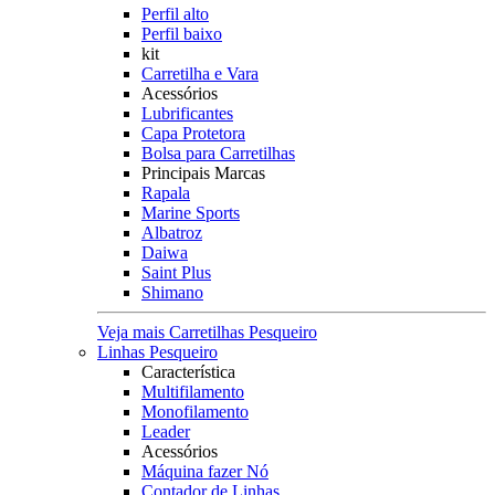
Perfil alto
Perfil baixo
kit
Carretilha e Vara
Acessórios
Lubrificantes
Capa Protetora
Bolsa para Carretilhas
Principais Marcas
Rapala
Marine Sports
Albatroz
Daiwa
Saint Plus
Shimano
Veja mais Carretilhas Pesqueiro
Linhas Pesqueiro
Característica
Multifilamento
Monofilamento
Leader
Acessórios
Máquina fazer Nó
Contador de Linhas