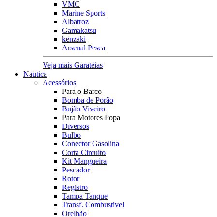
VMC
Marine Sports
Albatroz
Gamakatsu
kenzaki
Arsenal Pesca
Veja mais Garatéias
Náutica
Acessórios
Para o Barco
Bomba de Porão
Bujão Viveiro
Para Motores Popa
Diversos
Bulbo
Conector Gasolina
Corta Circuito
Kit Mangueira
Pescador
Rotor
Registro
Tampa Tanque
Transf. Combustível
Orelhão