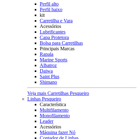
Perfil alto
Perfil baixo
kit
Carretilha e Vara
Acessórios
Lubrificantes
Capa Protetora
Bolsa para Carretilhas
Principais Marcas
Rapala
Marine Sports
Albatroz
Daiwa
Saint Plus
Shimano
Veja mais Carretilhas Pesqueiro
Linhas Pesqueiro
Característica
Multifilamento
Monofilamento
Leader
Acessórios
Máquina fazer Nó
Contador de Linhas