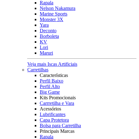
Rapala
Nelson Nakamura
Marine Sports
Monster 3X
Yara
Deconto
Borboleta
KV
Lori
Maruri
Veja mais Iscas Artificiais
Carretilhas
Características
Perfil Baixo
Perfil Alto
Big Game
Kits Promocionais
Carrretilha e Vara
Acessórios
Lubrificantes
Capa Protetora
Bolsa para Carretilha
Principais Marcas
Rapala