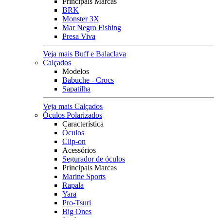
Principais Marcas
BRK
Monster 3X
Mar Negro Fishing
Presa Viva
Veja mais Buff e Balaclava
Calçados
Modelos
Babuche - Crocs
Sapatilha
Veja mais Calçados
Óculos Polarizados
Característica
Óculos
Clip-on
Acessórios
Segurador de óculos
Principais Marcas
Marine Sports
Rapala
Yara
Pro-Tsuri
Big Ones