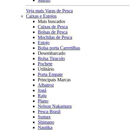
Maruri
Veja mais Varas de Pesca
Caixas e Estojos
Mais buscados
Caixas de Pesca
Bolsas de Pesca
Mochilas de Pesca
Estojo
Bolsa porta Carretilhas
Desembarcado
Bolsa Tiracolo
Pochete
Utilitário
Porta Empate
Principais Marcas
Albatroz
Jogá
Raju
Plano
Nelson Nakamura
Pesca Brasil
Sumax
Shimano
Nautika