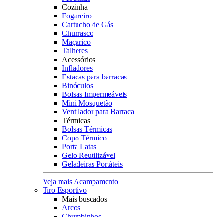
Cozinha
Fogareiro
Cartucho de Gás
Churrasco
Maçarico
Talheres
Acessórios
Infladores
Estacas para barracas
Binóculos
Bolsas Impermeáveis
Mini Mosquetão
Ventilador para Barraca
Térmicas
Bolsas Térmicas
Copo Térmico
Porta Latas
Gelo Reutilizável
Geladeiras Portáteis
Veja mais Acampamento
Tiro Esportivo
Mais buscados
Arcos
Chumbinhos