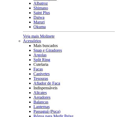
Albatroz
Shimano
Saint Plus
Daiwa
Maruri
Okuma
Veja mais Molinete
Acessórios
Mais buscados
Snap e Giradores
Argolas
Split Ring
Cutelaria
Facas
Canivetes
Tesouras
Afiador de Faca
Indispensáveis
Alicates
Aeradores
Balanças
Lanternas
Passaguá (Puça)
Régua para Medir Peixe