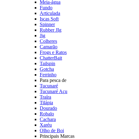
Meia-água
Fundo
Articulada
Iscas Soft
Spinner
Rubber JIg
Jig
Colheres
Camarão
Frogs e Ratos
ChatterBait
Tailspin
Gotcha
Ferrinho
Para pesca de
Tucunaré
Tucunaré Açu
Traíra
Tilápia
Dourado
Robalo
Cachara
Xaréu
Olho de Boi
Principais Marcas