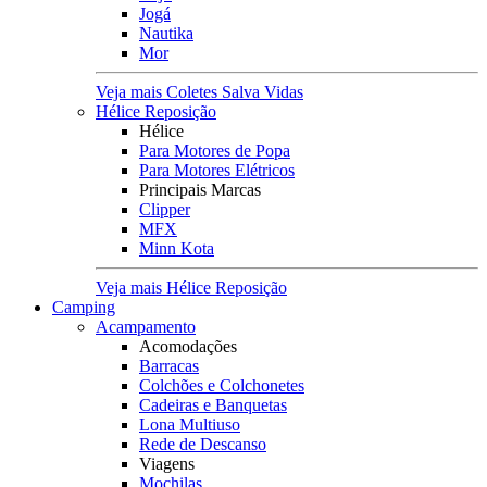
Jogá
Nautika
Mor
Veja mais Coletes Salva Vidas
Hélice Reposição
Hélice
Para Motores de Popa
Para Motores Elétricos
Principais Marcas
Clipper
MFX
Minn Kota
Veja mais Hélice Reposição
Camping
Acampamento
Acomodações
Barracas
Colchões e Colchonetes
Cadeiras e Banquetas
Lona Multiuso
Rede de Descanso
Viagens
Mochilas