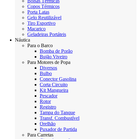
Bolsas Térmicas
Copos Térmicos
Porta Latas
Gelo Reutilizável
Tiro Esportivo
Maçarico
Geladeiras Portáteis
Náutica
Para o Barco
Bomba de Porão
Bujão Viveiro
Para Motores de Popa
Diversos
Bulbo
Conector Gasolina
Corta Circuito
Kit Mangueira
Pescador
Rotor
Registro
Tampa do Tanque
Transf. Combustível
Orelhão
Puxador de Partida
Para Carretas