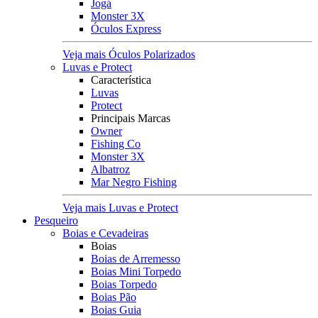
Jogá
Monster 3X
Óculos Express
Veja mais Óculos Polarizados
Luvas e Protect
Característica
Luvas
Protect
Principais Marcas
Owner
Fishing Co
Monster 3X
Albatroz
Mar Negro Fishing
Veja mais Luvas e Protect
Pesqueiro
Boias e Cevadeiras
Boias
Boias de Arremesso
Boias Mini Torpedo
Boias Torpedo
Boias Pão
Boias Guia