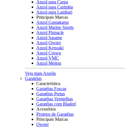
Anzol para Carpa
Anzol para Curimba
Anzol para Lambari
Principais Marcas
Anzol Gamakatsu
Anzol Marine Sports
Anzol Pinnacle
Anzol Sasame
Anzol Owner
Anzol Kenzaki
Anzol Crown
Anzol VMC
Anzol Meitou
Veja mais Anzóis
Garatéias
Característica
Garatéias Foscas
Garatéias Pretas
Garatéias Vermelhas
Garatéias com Bladed
Acessórios
Protetor de Garatéias
Principais Marcas
Owner