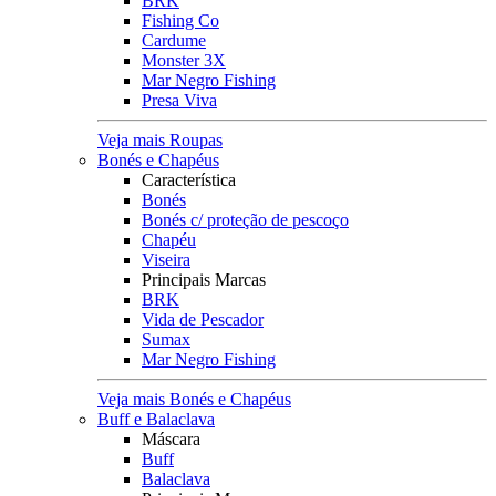
BRK
Fishing Co
Cardume
Monster 3X
Mar Negro Fishing
Presa Viva
Veja mais Roupas
Bonés e Chapéus
Característica
Bonés
Bonés c/ proteção de pescoço
Chapéu
Viseira
Principais Marcas
BRK
Vida de Pescador
Sumax
Mar Negro Fishing
Veja mais Bonés e Chapéus
Buff e Balaclava
Máscara
Buff
Balaclava