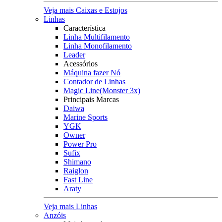
Veja mais Caixas e Estojos
Linhas
Característica
Linha Multifilamento
Linha Monofilamento
Leader
Acessórios
Máquina fazer Nó
Contador de Linhas
Magic Line(Monster 3x)
Principais Marcas
Daiwa
Marine Sports
YGK
Owner
Power Pro
Sufix
Shimano
Raiglon
Fast Line
Araty
Veja mais Linhas
Anzóis