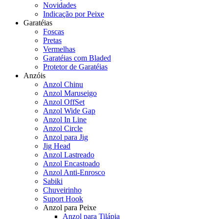
Novidades
Indicação por Peixe
Garatéias
Foscas
Pretas
Vermelhas
Garatéias com Bladed
Protetor de Garatéias
Anzóis
Anzol Chinu
Anzol Maruseigo
Anzol OffSet
Anzol Wide Gap
Anzol In Line
Anzol Circle
Anzol para Jig
Jig Head
Anzol Lastreado
Anzol Encastoado
Anzol Anti-Enrosco
Sabiki
Chuveirinho
Suport Hook
Anzol para Peixe
Anzol para Tilápia