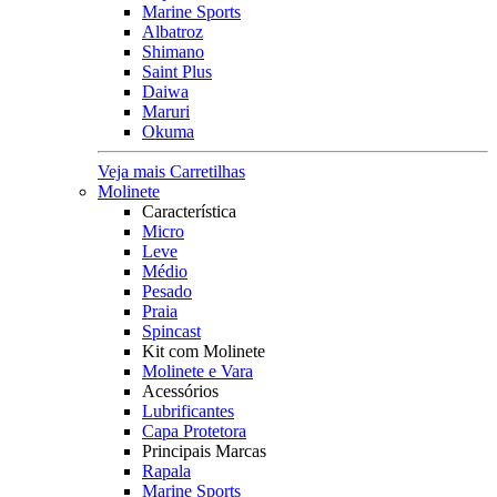
Marine Sports
Albatroz
Shimano
Saint Plus
Daiwa
Maruri
Okuma
Veja mais Carretilhas
Molinete
Característica
Micro
Leve
Médio
Pesado
Praia
Spincast
Kit com Molinete
Molinete e Vara
Acessórios
Lubrificantes
Capa Protetora
Principais Marcas
Rapala
Marine Sports