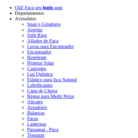
Olá! Faça seu
login
aqui
Departamentos
Acessórios
Snap e Giradores
Argolas
Split Ring
Afiador de Faca
Luvas para Encastoador
Encastoador
Repelente
Protetor Solar
Canivetes
Luz Química
Elástico para Isca Natural
Lubrificantes
Capa de Chuva
Régua para Medir Peixe
Alicates
Aeradores
Balanças
Facas
Lanternas
Passaguá - Puça
Tesouras