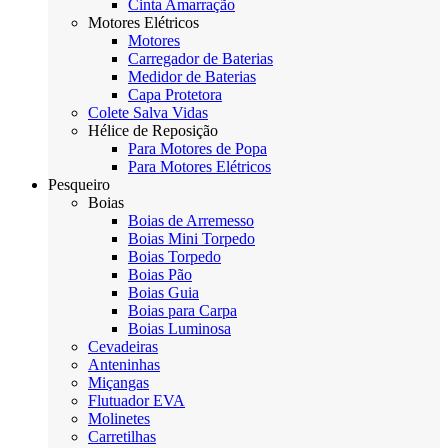
Cinta Amarração
Motores Elétricos
Motores
Carregador de Baterias
Medidor de Baterias
Capa Protetora
Colete Salva Vidas
Hélice de Reposição
Para Motores de Popa
Para Motores Elétricos
Pesqueiro
Boias
Boias de Arremesso
Boias Mini Torpedo
Boias Torpedo
Boias Pão
Boias Guia
Boias para Carpa
Boias Luminosa
Cevadeiras
Anteninhas
Miçangas
Flutuador EVA
Molinetes
Carretilhas