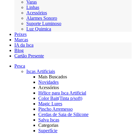
Varas
Linhas
Acessórios
Alarmes Sonoro
Suporte Luminoso
Luz Quimica
Peixes
Marcas
IA da Isca
Blog
Cartão Presente
Pesca
Iscas Artificiais
Mais Buscados
Novidades
Acessórios
Hélice para Isca Artificial
Color Bait(Tinta p/soft)
Magic Lures
Pincho Arremesso
Cerdas de Saia de Silicone
Salva Iscas
Categorias
Superfície