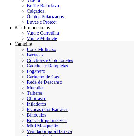
Viseira
Buff e Balaclava
Calçados
Óculos Polarizados
Luvas e Protect
Kits Promocionais
Vara e Carretilha
Vara e Molinete
Camping
Lona MultiUso
Barracas
Colchões e Colchonetes
Cadeiras e Banquetas
Fogareiro
Cartucho de Gás
Rede de Descanso
Mochilas
Talheres
Churrasco
Infladores
Estacas para Barracas
Binóculos
Bolsas Impermeáveis
Mini Mosquetão
Ventilador para Barraca