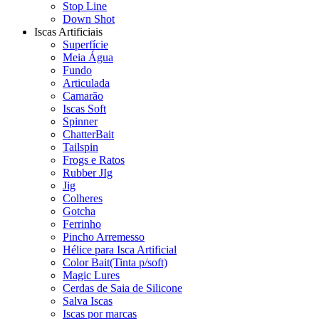
Stop Line
Down Shot
Iscas Artificiais
Superfície
Meia Água
Fundo
Articulada
Camarão
Iscas Soft
Spinner
ChatterBait
Tailspin
Frogs e Ratos
Rubber JIg
Jig
Colheres
Gotcha
Ferrinho
Pincho Arremesso
Hélice para Isca Artificial
Color Bait(Tinta p/soft)
Magic Lures
Cerdas de Saia de Silicone
Salva Iscas
Iscas por marcas