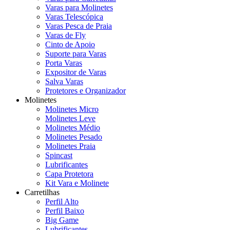
Varas para Molinetes
Varas Telescópica
Varas Pesca de Praia
Varas de Fly
Cinto de Apoio
Suporte para Varas
Porta Varas
Expositor de Varas
Salva Varas
Protetores e Organizador
Molinetes
Molinetes Micro
Molinetes Leve
Molinetes Médio
Molinetes Pesado
Molinetes Praia
Spincast
Lubrificantes
Capa Protetora
Kit Vara e Molinete
Carretilhas
Perfil Alto
Perfil Baixo
Big Game
Lubrificantes