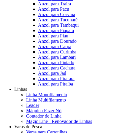
Anzol para Traíra
Anzol para Pacu
Anzol para Corvina
Anzol para Tucunaré
Anzol para Tambaqui
Anzol para Piapara
Anzol para Piau
Anzol para Dourado
Anzol para Carpa
Anzol para Curimba
Anzol para Lambari
Anzol para Pintado
Anzol para Cachara
Anzol para Jaú
Anzol para Pirarara
Anzol para Piraíba
Linhas
Linha Monofilamento
Linha Multifilamento
Leader
Máquina Fazer Nó
Contador de Linha
Magic Line - Renovador de Linhas
Varas de Pesca
Varas para Carretilhas