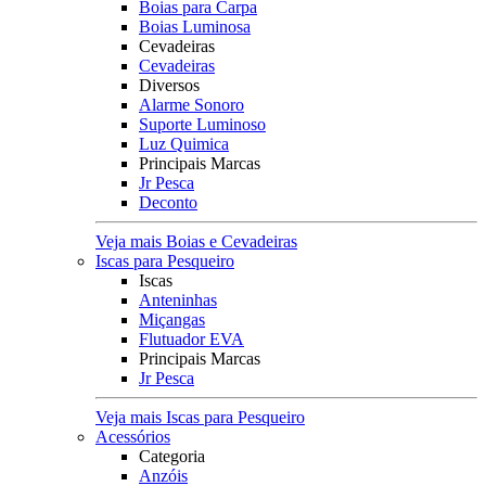
Boias para Carpa
Boias Luminosa
Cevadeiras
Cevadeiras
Diversos
Alarme Sonoro
Suporte Luminoso
Luz Quimica
Principais Marcas
Jr Pesca
Deconto
Veja mais Boias e Cevadeiras
Iscas para Pesqueiro
Iscas
Anteninhas
Miçangas
Flutuador EVA
Principais Marcas
Jr Pesca
Veja mais Iscas para Pesqueiro
Acessórios
Categoria
Anzóis