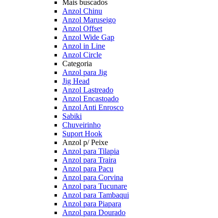
Mais buscados
Anzol Chinu
Anzol Maruseigo
Anzol Offset
Anzol Wide Gap
Anzol in Line
Anzol Circle
Categoria
Anzol para Jig
Jig Head
Anzol Lastreado
Anzol Encastoado
Anzol Anti Enrosco
Sabiki
Chuveirinho
Suport Hook
Anzol p/ Peixe
Anzol para Tilapia
Anzol para Traira
Anzol para Pacu
Anzol para Corvina
Anzol para Tucunare
Anzol para Tambaqui
Anzol para Piapara
Anzol para Dourado