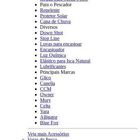
Para o Pescador
Repelente
Protetor Solar
Capa de Chuva
Diversos
Down Shot
Stop Line
Luvas para encastoar
Encastoador
Luz Química
Elástico para Isca Natural
Lubrificantes
Principais Marcas
Glico
Capella
CCM
Owner
Mury
Celta
Yara
Alligator
Blue Fox
Veja mais Acessórios
Varas de Pesca