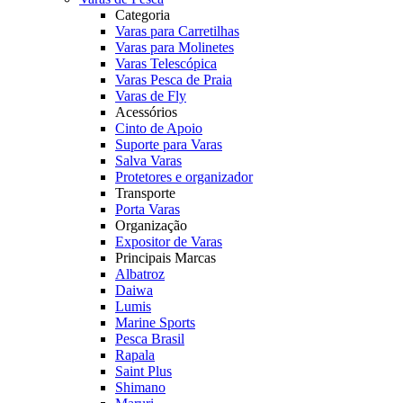
Categoria
Varas para Carretilhas
Varas para Molinetes
Varas Telescópica
Varas Pesca de Praia
Varas de Fly
Acessórios
Cinto de Apoio
Suporte para Varas
Salva Varas
Protetores e organizador
Transporte
Porta Varas
Organização
Expositor de Varas
Principais Marcas
Albatroz
Daiwa
Lumis
Marine Sports
Pesca Brasil
Rapala
Saint Plus
Shimano