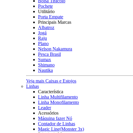
Bolsa Tiracolo
Pochete
Utilitário
Porta Empate
Principais Marcas
Albatroz
Jogá
Raju
Plano
Nelson Nakamura
Pesca Brasil
Sumax
Shimano
Nautika
Veja mais Caixas e Estojos
Linhas
Característica
Linha Multifilamento
Linha Monofilamento
Leader
Acessórios
Máquina fazer Nó
Contador de Linhas
Magic Line(Monster 3x)