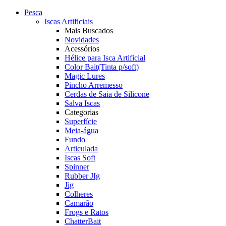
Pesca
Iscas Artificiais
Mais Buscados
Novidades
Acessórios
Hélice para Isca Artificial
Color Bait(Tinta p/soft)
Magic Lures
Pincho Arremesso
Cerdas de Saia de Silicone
Salva Iscas
Categorias
Superfície
Meia-água
Fundo
Articulada
Iscas Soft
Spinner
Rubber JIg
Jig
Colheres
Camarão
Frogs e Ratos
ChatterBait