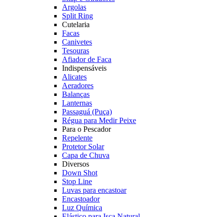
Argolas
Split Ring
Cutelaria
Facas
Canivetes
Tesouras
Afiador de Faca
Indispensáveis
Alicates
Aeradores
Balanças
Lanternas
Passaguá (Puça)
Régua para Medir Peixe
Para o Pescador
Repelente
Protetor Solar
Capa de Chuva
Diversos
Down Shot
Stop Line
Luvas para encastoar
Encastoador
Luz Química
Elástico para Isca Natural