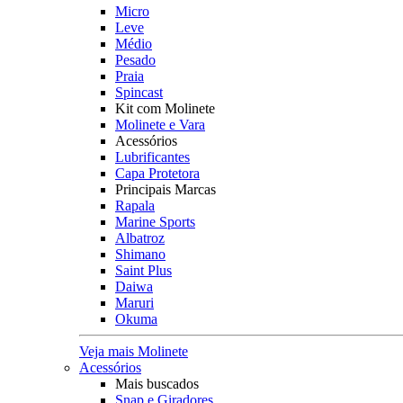
Micro
Leve
Médio
Pesado
Praia
Spincast
Kit com Molinete
Molinete e Vara
Acessórios
Lubrificantes
Capa Protetora
Principais Marcas
Rapala
Marine Sports
Albatroz
Shimano
Saint Plus
Daiwa
Maruri
Okuma
Veja mais Molinete
Acessórios
Mais buscados
Snap e Giradores