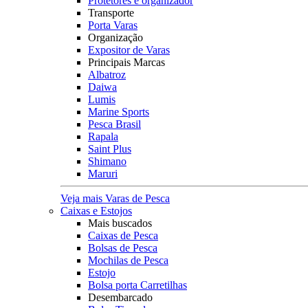
Protetores e organizador
Transporte
Porta Varas
Organização
Expositor de Varas
Principais Marcas
Albatroz
Daiwa
Lumis
Marine Sports
Pesca Brasil
Rapala
Saint Plus
Shimano
Maruri
Veja mais Varas de Pesca
Caixas e Estojos
Mais buscados
Caixas de Pesca
Bolsas de Pesca
Mochilas de Pesca
Estojo
Bolsa porta Carretilhas
Desembarcado