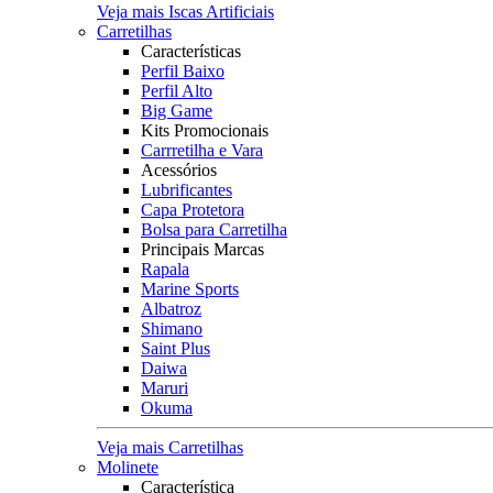
Veja mais Iscas Artificiais
Carretilhas
Características
Perfil Baixo
Perfil Alto
Big Game
Kits Promocionais
Carrretilha e Vara
Acessórios
Lubrificantes
Capa Protetora
Bolsa para Carretilha
Principais Marcas
Rapala
Marine Sports
Albatroz
Shimano
Saint Plus
Daiwa
Maruri
Okuma
Veja mais Carretilhas
Molinete
Característica