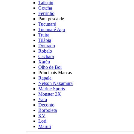
Tailspin
Gotcha
Ferrinho
Para pesca de
Tucunaré
Tucunaré Açu
Traíra
Tilápia
Dourado
Robalo
Cachara
Xaréu
Olho de Boi
Principais Marcas
Rapala
Nelson Nakamura
Marine Sports
Monster 3X
Yara
Deconto
Borboleta
KV
Lori
Maruri