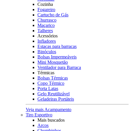
Cozinha
Fogareiro
Cartucho de Gás
Churrasco
Maçarico
Talheres
Acessórios
Infladores
Estacas para barracas
Binóculos
Bolsas Impermeáveis
Mini Mosquetão
Ventilador para Barraca
Térmicas
Bolsas Térmicas
Copo Térmico
Porta Latas
Gelo Reutilizável
Geladeiras Portáteis
Veja mais Acampamento
Tiro Esportivo
Mais buscados
Arcos
Chumbinhos