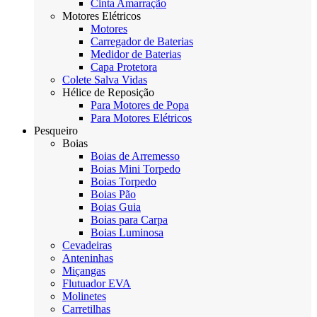
Cinta Amarração
Motores Elétricos
Motores
Carregador de Baterias
Medidor de Baterias
Capa Protetora
Colete Salva Vidas
Hélice de Reposição
Para Motores de Popa
Para Motores Elétricos
Pesqueiro
Boias
Boias de Arremesso
Boias Mini Torpedo
Boias Torpedo
Boias Pão
Boias Guia
Boias para Carpa
Boias Luminosa
Cevadeiras
Anteninhas
Miçangas
Flutuador EVA
Molinetes
Carretilhas