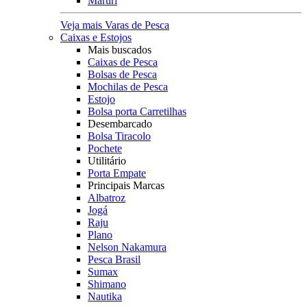
Maruri
Veja mais Varas de Pesca
Caixas e Estojos
Mais buscados
Caixas de Pesca
Bolsas de Pesca
Mochilas de Pesca
Estojo
Bolsa porta Carretilhas
Desembarcado
Bolsa Tiracolo
Pochete
Utilitário
Porta Empate
Principais Marcas
Albatroz
Jogá
Raju
Plano
Nelson Nakamura
Pesca Brasil
Sumax
Shimano
Nautika