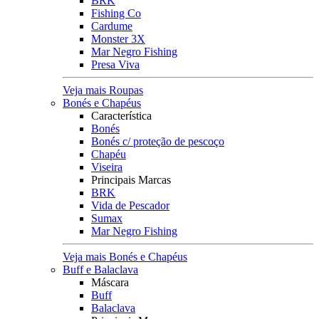
BRK
Fishing Co
Cardume
Monster 3X
Mar Negro Fishing
Presa Viva
Veja mais Roupas
Bonés e Chapéus
Característica
Bonés
Bonés c/ proteção de pescoço
Chapéu
Viseira
Principais Marcas
BRK
Vida de Pescador
Sumax
Mar Negro Fishing
Veja mais Bonés e Chapéus
Buff e Balaclava
Máscara
Buff
Balaclava