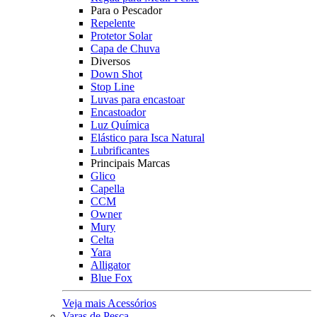
Para o Pescador
Repelente
Protetor Solar
Capa de Chuva
Diversos
Down Shot
Stop Line
Luvas para encastoar
Encastoador
Luz Química
Elástico para Isca Natural
Lubrificantes
Principais Marcas
Glico
Capella
CCM
Owner
Mury
Celta
Yara
Alligator
Blue Fox
Veja mais Acessórios
Varas de Pesca