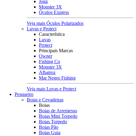
Jogá
Monster 3X
Óculos Express
Veja mais Óculos Polarizados
Luvas e Protect
Característica
Luvas
Protect
Principais Marcas
Owner
Fishing Co
Monster 3X
Albatroz
Mar Negro Fishing
Veja mais Luvas e Protect
Pesqueiro
Boias e Cevadeiras
Boias
Boias de Arremesso
Boias Mini Torpedo
Boias Torpedo
Boias Pão
Boias Guia