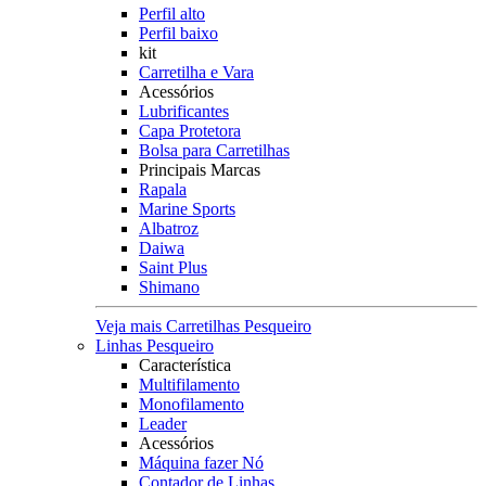
Perfil alto
Perfil baixo
kit
Carretilha e Vara
Acessórios
Lubrificantes
Capa Protetora
Bolsa para Carretilhas
Principais Marcas
Rapala
Marine Sports
Albatroz
Daiwa
Saint Plus
Shimano
Veja mais Carretilhas Pesqueiro
Linhas Pesqueiro
Característica
Multifilamento
Monofilamento
Leader
Acessórios
Máquina fazer Nó
Contador de Linhas