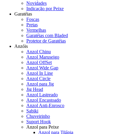
Novidades
Indicação por Peixe
Garatéias
Foscas
Pretas
Vermelhas
Garatéias com Bladed
Protetor de Garatéias
Anzóis
Anzol Chinu
Anzol Maruseigo
Anzol OffSet
Anzol Wide Gap
Anzol In Line
Anzol Circle
Anzol para Jig
Jig Head
Anzol Lastreado
Anzol Encastoado
Anzol Anti-Enrosco
Sabiki
Chuveirinho
Suport Hook
Anzol para Peixe
Anzol para Tilápia