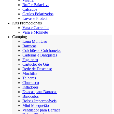
Viseira
Buff e Balaclava
Calçados
Óculos Polarizados
Luvas e Protect
Kits Promocionais
Vara e Carretilha
Vara e Molinete
Camping
Lona MultiUso
Barracas
Colchões e Colchonetes
Cadeiras e Banquetas
Fogareiro
Cartucho de Gás
Rede de Descanso
Mochilas
Talheres
Churrasco
Infladores
Estacas para Barracas
Binóculos
Bolsas Impermeáveis
Mini Mosquetão
Ventilador para Barraca