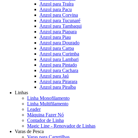
Anzol para Traíra
Anzol para Pacu
Anzol para Corvina
Anzol para Tucunaré
Anzol para Tambaqui
Anzol para Piapara
Anzol para Piau
Anzol para Dourado
Anzol para Carpa
Anzol para Curimba
Anzol para Lambari
Anzol para Pintado
Anzol para Cachara
Anzol para Jaú
Anzol para Pirarara
Anzol para Piraíba
Linhas
Linha Monofilamento
Linha Multifilamento
Leader
Máquina Fazer Nó
Contador de Linha
Magic Line - Renovador de Linhas
Varas de Pesca
Varas para Carretilhas