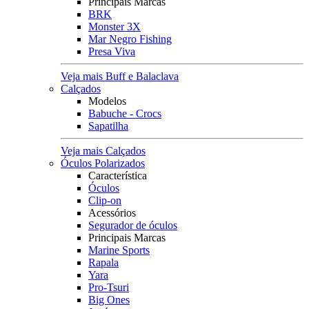
Principais Marcas
BRK
Monster 3X
Mar Negro Fishing
Presa Viva
Veja mais Buff e Balaclava
Calçados
Modelos
Babuche - Crocs
Sapatilha
Veja mais Calçados
Óculos Polarizados
Característica
Óculos
Clip-on
Acessórios
Segurador de óculos
Principais Marcas
Marine Sports
Rapala
Yara
Pro-Tsuri
Big Ones