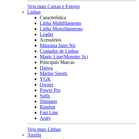
Veja mais Caixas e Estojos
Linhas
Característica
Linha Multifilamento
Linha Monofilamento
Leader
Acessórios
Máquina fazer Nó
Contador de Linhas
Magic Line(Monster 3x)
Principais Marcas
Daiwa
Marine Sports
YGK
Owner
Power Pro
Sufix
Shimano
Raiglon
Fast Line
Araty
Veja mais Linhas
Anzóis