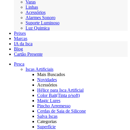
Varas
Linhas
Acessórios
Alarmes Sonoro
Suporte Luminoso
Luz Quimica
Peixes
Marcas
IA da Isca
Blog
Cartão Presente
Pesca
Iscas Artificiais
Mais Buscados
Novidades
Acessórios
Hélice para Isca Artificial
Color Bait(Tinta p/soft)
Magic Lures
Pincho Arremesso
Cerdas de Saia de Silicone
Salva Iscas
Categorias
Superfície