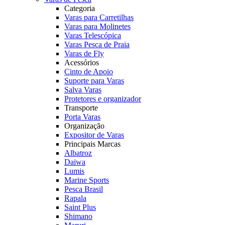
Categoria
Varas para Carretilhas
Varas para Molinetes
Varas Telescópica
Varas Pesca de Praia
Varas de Fly
Acessórios
Cinto de Apoio
Suporte para Varas
Salva Varas
Protetores e organizador
Transporte
Porta Varas
Organização
Expositor de Varas
Principais Marcas
Albatroz
Daiwa
Lumis
Marine Sports
Pesca Brasil
Rapala
Saint Plus
Shimano