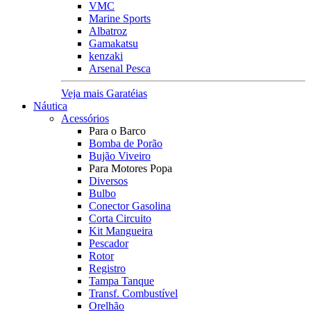
VMC
Marine Sports
Albatroz
Gamakatsu
kenzaki
Arsenal Pesca
Veja mais Garatéias
Náutica
Acessórios
Para o Barco
Bomba de Porão
Bujão Viveiro
Para Motores Popa
Diversos
Bulbo
Conector Gasolina
Corta Circuito
Kit Mangueira
Pescador
Rotor
Registro
Tampa Tanque
Transf. Combustível
Orelhão