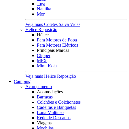
Jogá
Nautika
Mor
Veja mais Coletes Salva Vidas
Hélice Reposição
Hélice
Para Motores de Popa
Para Motores Elétricos
Principais Marcas
Clipper
MFX
Minn Kota
Veja mais Hélice Reposição
Camping
Acampamento
Acomodações
Barracas
Colchões e Colchonetes
Cadeiras e Banquetas
Lona Multiuso
Rede de Descanso
Viagens
Mochilas