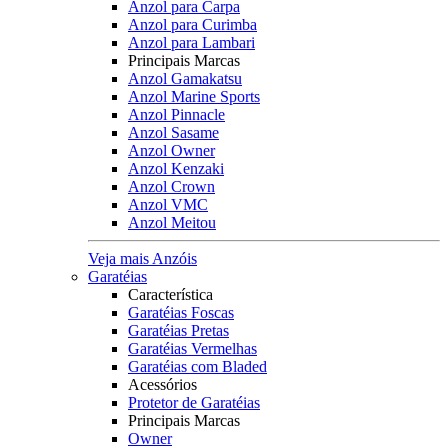
Anzol para Carpa
Anzol para Curimba
Anzol para Lambari
Principais Marcas
Anzol Gamakatsu
Anzol Marine Sports
Anzol Pinnacle
Anzol Sasame
Anzol Owner
Anzol Kenzaki
Anzol Crown
Anzol VMC
Anzol Meitou
Veja mais Anzóis
Garatéias
Característica
Garatéias Foscas
Garatéias Pretas
Garatéias Vermelhas
Garatéias com Bladed
Acessórios
Protetor de Garatéias
Principais Marcas
Owner