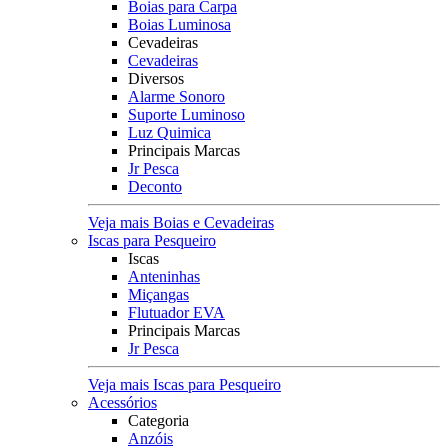
Boias para Carpa
Boias Luminosa
Cevadeiras
Cevadeiras
Diversos
Alarme Sonoro
Suporte Luminoso
Luz Quimica
Principais Marcas
Jr Pesca
Deconto
Veja mais Boias e Cevadeiras
Iscas para Pesqueiro
Iscas
Anteninhas
Miçangas
Flutuador EVA
Principais Marcas
Jr Pesca
Veja mais Iscas para Pesqueiro
Acessórios
Categoria
Anzóis