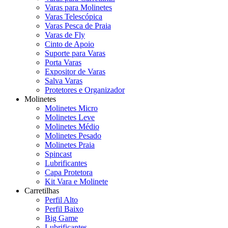
Varas para Molinetes
Varas Telescópica
Varas Pesca de Praia
Varas de Fly
Cinto de Apoio
Suporte para Varas
Porta Varas
Expositor de Varas
Salva Varas
Protetores e Organizador
Molinetes
Molinetes Micro
Molinetes Leve
Molinetes Médio
Molinetes Pesado
Molinetes Praia
Spincast
Lubrificantes
Capa Protetora
Kit Vara e Molinete
Carretilhas
Perfil Alto
Perfil Baixo
Big Game
Lubrificantes