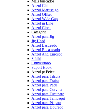
Mais buscados
Anzol Chinu
Anzol Maruseigo
Anzol Offset
Anzol Wide Gap
Anzol in Line
Anzol Circle
Categoria
Anzol para Jig
Jig Head
Anzol Lastreado
Anzol Encastoado
Anzol Anti Enrosco
Sabiki
Chuveirinho
Suport Hook
Anzol p/ Peixe
Anzol para Tilapia
Anzol para Traira
Anzol para Pacu
Anzol para Corvina
Anzol para Tucunare
Anzol para Tambaqui
Anzol para Piapara
Anzol para Dourado