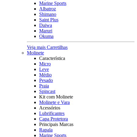
Marine Sports
Albatroz
Shimano
Saint Plus
Daiwa
Maruri
Okuma
Veja mais Carretilhas
Molinete
Característica
Micro
Leve
Médio
Pesado
Praia
Spincast
Kit com Molinete
Molinete e Vara
Acessórios
Lubrificantes
Capa Protetora
Principais Marcas
Rapala
Marine Sports