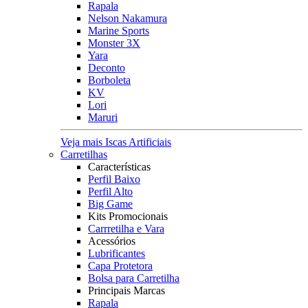
Rapala
Nelson Nakamura
Marine Sports
Monster 3X
Yara
Deconto
Borboleta
KV
Lori
Maruri
Veja mais Iscas Artificiais
Carretilhas
Características
Perfil Baixo
Perfil Alto
Big Game
Kits Promocionais
Carrretilha e Vara
Acessórios
Lubrificantes
Capa Protetora
Bolsa para Carretilha
Principais Marcas
Rapala