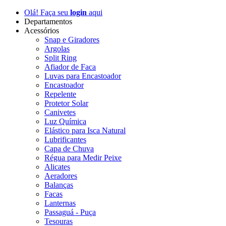
Olá! Faça seu
login
aqui
Departamentos
Acessórios
Snap e Giradores
Argolas
Split Ring
Afiador de Faca
Luvas para Encastoador
Encastoador
Repelente
Protetor Solar
Canivetes
Luz Química
Elástico para Isca Natural
Lubrificantes
Capa de Chuva
Régua para Medir Peixe
Alicates
Aeradores
Balanças
Facas
Lanternas
Passaguá - Puça
Tesouras