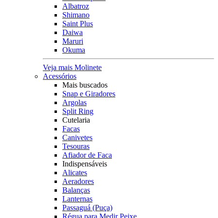
Albatroz
Shimano
Saint Plus
Daiwa
Maruri
Okuma
Veja mais Molinete
Acessórios
Mais buscados
Snap e Giradores
Argolas
Split Ring
Cutelaria
Facas
Canivetes
Tesouras
Afiador de Faca
Indispensáveis
Alicates
Aeradores
Balanças
Lanternas
Passaguá (Puça)
Régua para Medir Peixe