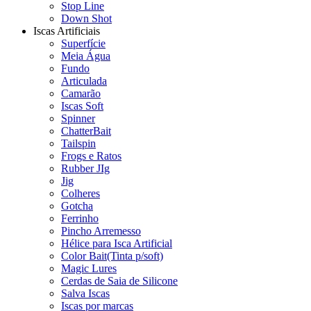
Stop Line
Down Shot
Iscas Artificiais
Superfície
Meia Água
Fundo
Articulada
Camarão
Iscas Soft
Spinner
ChatterBait
Tailspin
Frogs e Ratos
Rubber JIg
Jig
Colheres
Gotcha
Ferrinho
Pincho Arremesso
Hélice para Isca Artificial
Color Bait(Tinta p/soft)
Magic Lures
Cerdas de Saia de Silicone
Salva Iscas
Iscas por marcas