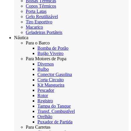
Bolsas Térmicas
Copos Térmicos
Porta Latas
Gelo Reutilizável
Tiro Esportivo
Maçarico
Geladeiras Portáteis
Náutica
Para o Barco
Bomba de Porão
Bujão Viveiro
Para Motores de Popa
Diversos
Bulbo
Conector Gasolina
Corta Circuito
Kit Mangueira
Pescador
Rotor
Registro
Tampa do Tanque
Transf. Combustível
Orelhão
Puxador de Partida
Para Carretas