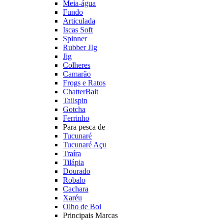
Meia-água
Fundo
Articulada
Iscas Soft
Spinner
Rubber JIg
Jig
Colheres
Camarão
Frogs e Ratos
ChatterBait
Tailspin
Gotcha
Ferrinho
Para pesca de
Tucunaré
Tucunaré Açu
Traíra
Tilápia
Dourado
Robalo
Cachara
Xaréu
Olho de Boi
Principais Marcas