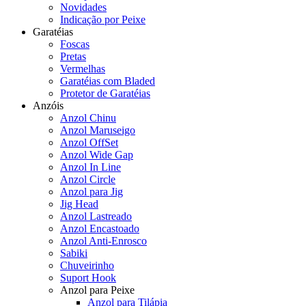
Novidades
Indicação por Peixe
Garatéias
Foscas
Pretas
Vermelhas
Garatéias com Bladed
Protetor de Garatéias
Anzóis
Anzol Chinu
Anzol Maruseigo
Anzol OffSet
Anzol Wide Gap
Anzol In Line
Anzol Circle
Anzol para Jig
Jig Head
Anzol Lastreado
Anzol Encastoado
Anzol Anti-Enrosco
Sabiki
Chuveirinho
Suport Hook
Anzol para Peixe
Anzol para Tilápia