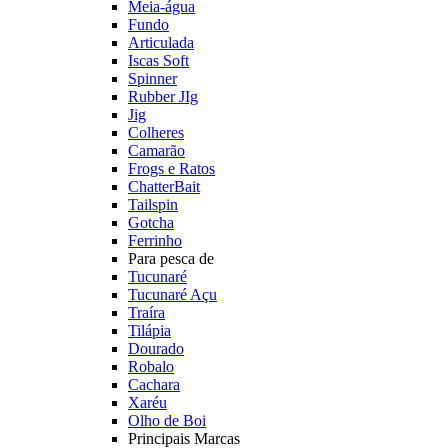
Meia-água
Fundo
Articulada
Iscas Soft
Spinner
Rubber JIg
Jig
Colheres
Camarão
Frogs e Ratos
ChatterBait
Tailspin
Gotcha
Ferrinho
Para pesca de
Tucunaré
Tucunaré Açu
Traíra
Tilápia
Dourado
Robalo
Cachara
Xaréu
Olho de Boi
Principais Marcas