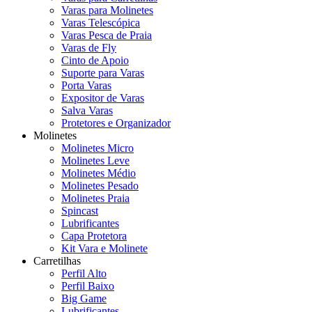
Varas para Molinetes
Varas Telescópica
Varas Pesca de Praia
Varas de Fly
Cinto de Apoio
Suporte para Varas
Porta Varas
Expositor de Varas
Salva Varas
Protetores e Organizador
Molinetes
Molinetes Micro
Molinetes Leve
Molinetes Médio
Molinetes Pesado
Molinetes Praia
Spincast
Lubrificantes
Capa Protetora
Kit Vara e Molinete
Carretilhas
Perfil Alto
Perfil Baixo
Big Game
Lubrificantes