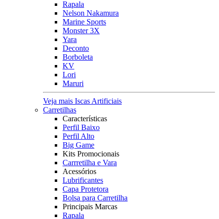
Rapala
Nelson Nakamura
Marine Sports
Monster 3X
Yara
Deconto
Borboleta
KV
Lori
Maruri
Veja mais Iscas Artificiais
Carretilhas
Características
Perfil Baixo
Perfil Alto
Big Game
Kits Promocionais
Carrretilha e Vara
Acessórios
Lubrificantes
Capa Protetora
Bolsa para Carretilha
Principais Marcas
Rapala