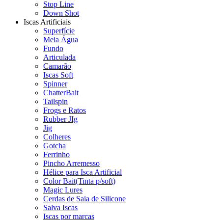
Stop Line
Down Shot
Iscas Artificiais
Superfície
Meia Água
Fundo
Articulada
Camarão
Iscas Soft
Spinner
ChatterBait
Tailspin
Frogs e Ratos
Rubber JIg
Jig
Colheres
Gotcha
Ferrinho
Pincho Arremesso
Hélice para Isca Artificial
Color Bait(Tinta p/soft)
Magic Lures
Cerdas de Saia de Silicone
Salva Iscas
Iscas por marcas