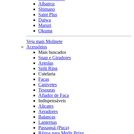
Albatroz
Shimano
Saint Plus
Daiwa
Maruri
Okuma
Veja mais Molinete
Acessórios
Mais buscados
Snap e Giradores
Argolas
Split Ring
Cutelaria
Facas
Canivetes
Tesouras
Afiador de Faca
Indispensáveis
Alicates
Aeradores
Balanças
Lanternas
Passaguá (Puça)
Régua para Medir Peixe