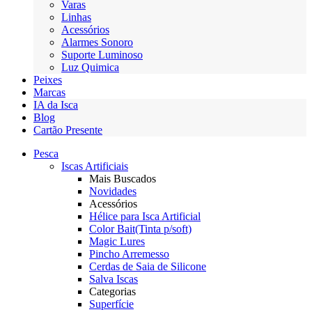
Varas
Linhas
Acessórios
Alarmes Sonoro
Suporte Luminoso
Luz Quimica
Peixes
Marcas
IA da Isca
Blog
Cartão Presente
Pesca
Iscas Artificiais
Mais Buscados
Novidades
Acessórios
Hélice para Isca Artificial
Color Bait(Tinta p/soft)
Magic Lures
Pincho Arremesso
Cerdas de Saia de Silicone
Salva Iscas
Categorias
Superfície