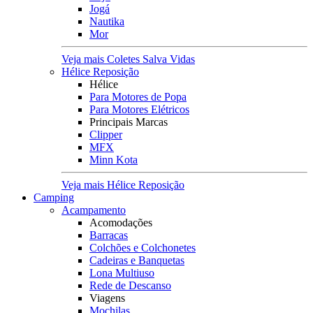
Jogá
Nautika
Mor
Veja mais Coletes Salva Vidas
Hélice Reposição
Hélice
Para Motores de Popa
Para Motores Elétricos
Principais Marcas
Clipper
MFX
Minn Kota
Veja mais Hélice Reposição
Camping
Acampamento
Acomodações
Barracas
Colchões e Colchonetes
Cadeiras e Banquetas
Lona Multiuso
Rede de Descanso
Viagens
Mochilas