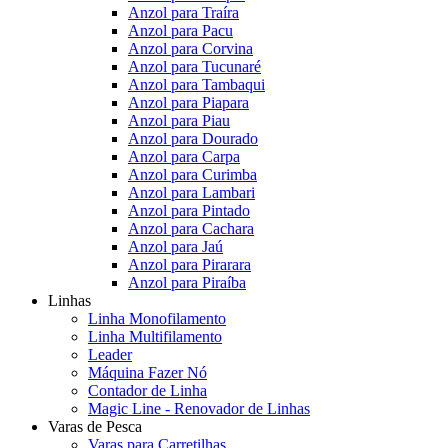
Anzol para Traíra
Anzol para Pacu
Anzol para Corvina
Anzol para Tucunaré
Anzol para Tambaqui
Anzol para Piapara
Anzol para Piau
Anzol para Dourado
Anzol para Carpa
Anzol para Curimba
Anzol para Lambari
Anzol para Pintado
Anzol para Cachara
Anzol para Jaú
Anzol para Pirarara
Anzol para Piraíba
Linhas
Linha Monofilamento
Linha Multifilamento
Leader
Máquina Fazer Nó
Contador de Linha
Magic Line - Renovador de Linhas
Varas de Pesca
Varas para Carretilhas