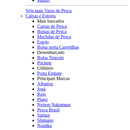
Maruri
Veja mais Varas de Pesca
Caixas e Estojos
Mais buscados
Caixas de Pesca
Bolsas de Pesca
Mochilas de Pesca
Estojo
Bolsa porta Carretilhas
Desembarcado
Bolsa Tiracolo
Pochete
Utilitário
Porta Empate
Principais Marcas
Albatroz
Jogá
Raju
Plano
Nelson Nakamura
Pesca Brasil
Sumax
Shimano
Nautika