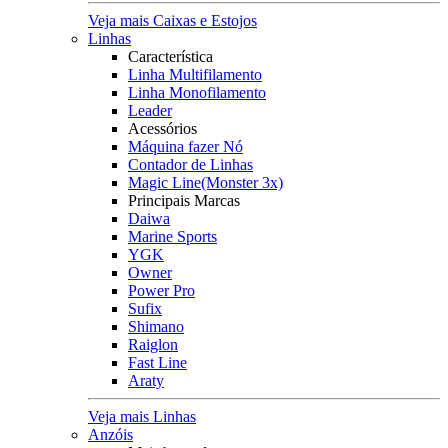
Veja mais Caixas e Estojos
Linhas
Característica
Linha Multifilamento
Linha Monofilamento
Leader
Acessórios
Máquina fazer Nó
Contador de Linhas
Magic Line(Monster 3x)
Principais Marcas
Daiwa
Marine Sports
YGK
Owner
Power Pro
Sufix
Shimano
Raiglon
Fast Line
Araty
Veja mais Linhas
Anzóis