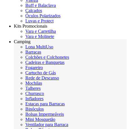
Viseira
Buff e Balaclava
Calçados
Óculos Polarizados
Luvas e Protect
Kits Promocionais
Vara e Carretilha
Vara e Molinete
Camping
Lona MultiUso
Barracas
Colchões e Colchonetes
Cadeiras e Banquetas
Fogareiro
Cartucho de Gás
Rede de Descanso
Mochilas
Talheres
Churrasco
Infladores
Estacas para Barracas
Binóculos
Bolsas Impermeáveis
Mini Mosquetão
Ventilador para Barraca