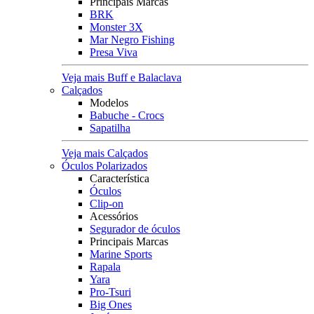
Principais Marcas
BRK
Monster 3X
Mar Negro Fishing
Presa Viva
Veja mais Buff e Balaclava
Calçados
Modelos
Babuche - Crocs
Sapatilha
Veja mais Calçados
Óculos Polarizados
Característica
Óculos
Clip-on
Acessórios
Segurador de óculos
Principais Marcas
Marine Sports
Rapala
Yara
Pro-Tsuri
Big Ones