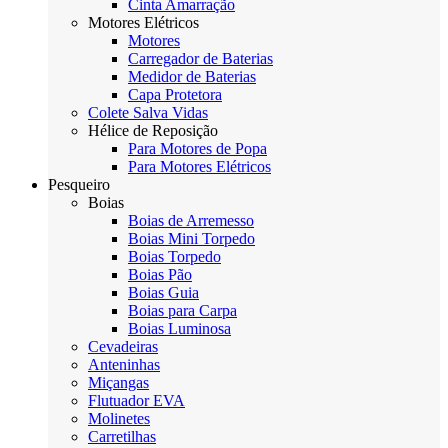
Cinta Amarração
Motores Elétricos
Motores
Carregador de Baterias
Medidor de Baterias
Capa Protetora
Colete Salva Vidas
Hélice de Reposição
Para Motores de Popa
Para Motores Elétricos
Pesqueiro
Boias
Boias de Arremesso
Boias Mini Torpedo
Boias Torpedo
Boias Pão
Boias Guia
Boias para Carpa
Boias Luminosa
Cevadeiras
Anteninhas
Miçangas
Flutuador EVA
Molinetes
Carretilhas