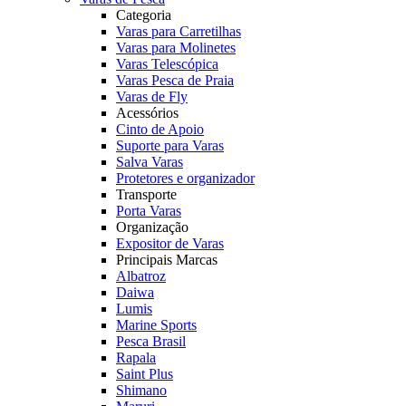
Categoria
Varas para Carretilhas
Varas para Molinetes
Varas Telescópica
Varas Pesca de Praia
Varas de Fly
Acessórios
Cinto de Apoio
Suporte para Varas
Salva Varas
Protetores e organizador
Transporte
Porta Varas
Organização
Expositor de Varas
Principais Marcas
Albatroz
Daiwa
Lumis
Marine Sports
Pesca Brasil
Rapala
Saint Plus
Shimano