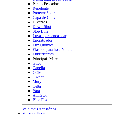
Para o Pescador
Repelente
Protetor Solar
Capa de Chuva
Diversos
Down Shot
Stop Line
Luvas para encastoar
Encastoador
Luz Química
Elástico para Isca Natural
Lubrificantes
Principais Marcas
Glico
Capella
CCM
Owner
Mury
Celta
Yara
Alligator
Blue Fox
Veja mais Acessórios
Varas de Pesca