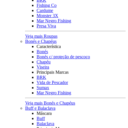
BRK
Fishing Co
Cardume
Monster 3X
Mar Negro Fishing
Presa Viva
Veja mais Roupas
Bonés e Chapéus
Característica
Bonés
Bonés c/ proteção de pescoço
Chapéu
Viseira
Principais Marcas
BRK
Vida de Pescador
Sumax
Mar Negro Fishing
Veja mais Bonés e Chapéus
Buff e Balaclava
Máscara
Buff
Balaclava