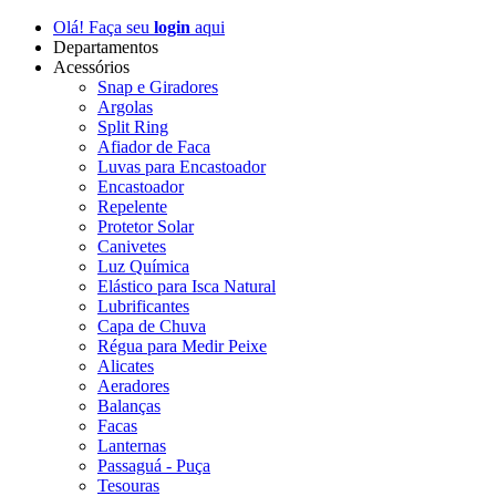
Olá! Faça seu
login
aqui
Departamentos
Acessórios
Snap e Giradores
Argolas
Split Ring
Afiador de Faca
Luvas para Encastoador
Encastoador
Repelente
Protetor Solar
Canivetes
Luz Química
Elástico para Isca Natural
Lubrificantes
Capa de Chuva
Régua para Medir Peixe
Alicates
Aeradores
Balanças
Facas
Lanternas
Passaguá - Puça
Tesouras