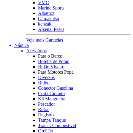
VMC
Marine Sports
Albatroz
Gamakatsu
kenzaki
Arsenal Pesca
Veja mais Garatéias
Náutica
Acessórios
Para o Barco
Bomba de Porão
Bujão Viveiro
Para Motores Popa
Diversos
Bulbo
Conector Gasolina
Corta Circuito
Kit Mangueira
Pescador
Rotor
Registro
Tampa Tanque
Transf. Combustível
Orelhão