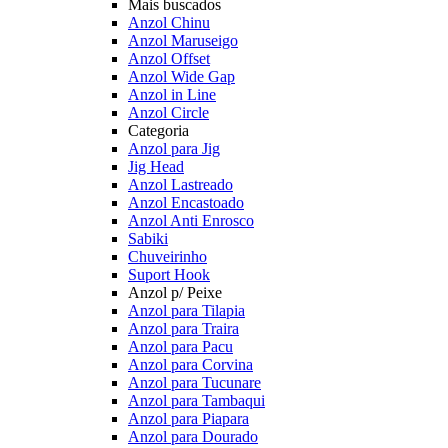
Mais buscados
Anzol Chinu
Anzol Maruseigo
Anzol Offset
Anzol Wide Gap
Anzol in Line
Anzol Circle
Categoria
Anzol para Jig
Jig Head
Anzol Lastreado
Anzol Encastoado
Anzol Anti Enrosco
Sabiki
Chuveirinho
Suport Hook
Anzol p/ Peixe
Anzol para Tilapia
Anzol para Traira
Anzol para Pacu
Anzol para Corvina
Anzol para Tucunare
Anzol para Tambaqui
Anzol para Piapara
Anzol para Dourado