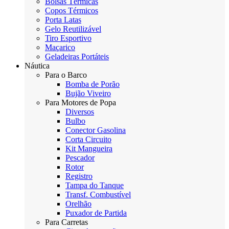
Bolsas Térmicas
Copos Térmicos
Porta Latas
Gelo Reutilizável
Tiro Esportivo
Maçarico
Geladeiras Portáteis
Náutica
Para o Barco
Bomba de Porão
Bujão Viveiro
Para Motores de Popa
Diversos
Bulbo
Conector Gasolina
Corta Circuito
Kit Mangueira
Pescador
Rotor
Registro
Tampa do Tanque
Transf. Combustível
Orelhão
Puxador de Partida
Para Carretas