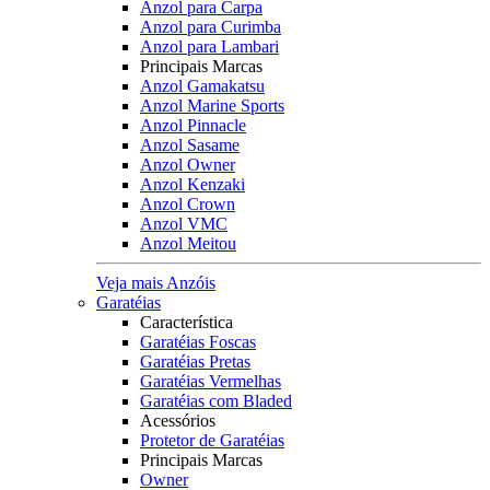
Anzol para Carpa
Anzol para Curimba
Anzol para Lambari
Principais Marcas
Anzol Gamakatsu
Anzol Marine Sports
Anzol Pinnacle
Anzol Sasame
Anzol Owner
Anzol Kenzaki
Anzol Crown
Anzol VMC
Anzol Meitou
Veja mais Anzóis
Garatéias
Característica
Garatéias Foscas
Garatéias Pretas
Garatéias Vermelhas
Garatéias com Bladed
Acessórios
Protetor de Garatéias
Principais Marcas
Owner