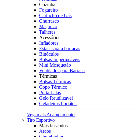
Cozinha
Fogareiro
Cartucho de Gás
Churrasco
Maçarico
Talheres
Acessórios
Infladores
Estacas para barracas
Binóculos
Bolsas Impermeáveis
Mini Mosquetão
Ventilador para Barraca
Térmicas
Bolsas Térmicas
Copo Térmico
Porta Latas
Gelo Reutilizável
Geladeiras Portáteis
Veja mais Acampamento
Tiro Esportivo
Mais buscados
Arcos
Chumbinhos