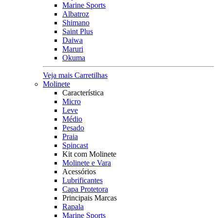
Marine Sports
Albatroz
Shimano
Saint Plus
Daiwa
Maruri
Okuma
Veja mais Carretilhas
Molinete
Característica
Micro
Leve
Médio
Pesado
Praia
Spincast
Kit com Molinete
Molinete e Vara
Acessórios
Lubrificantes
Capa Protetora
Principais Marcas
Rapala
Marine Sports