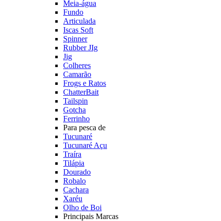
Meia-água
Fundo
Articulada
Iscas Soft
Spinner
Rubber JIg
Jig
Colheres
Camarão
Frogs e Ratos
ChatterBait
Tailspin
Gotcha
Ferrinho
Para pesca de
Tucunaré
Tucunaré Açu
Traíra
Tilápia
Dourado
Robalo
Cachara
Xaréu
Olho de Boi
Principais Marcas