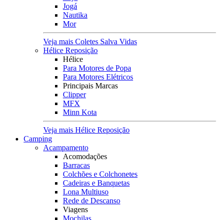
Jogá
Nautika
Mor
Veja mais Coletes Salva Vidas
Hélice Reposição
Hélice
Para Motores de Popa
Para Motores Elétricos
Principais Marcas
Clipper
MFX
Minn Kota
Veja mais Hélice Reposição
Camping
Acampamento
Acomodações
Barracas
Colchões e Colchonetes
Cadeiras e Banquetas
Lona Multiuso
Rede de Descanso
Viagens
Mochilas