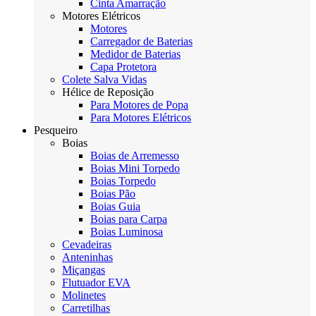
Cinta Amarração
Motores Elétricos
Motores
Carregador de Baterias
Medidor de Baterias
Capa Protetora
Colete Salva Vidas
Hélice de Reposição
Para Motores de Popa
Para Motores Elétricos
Pesqueiro
Boias
Boias de Arremesso
Boias Mini Torpedo
Boias Torpedo
Boias Pão
Boias Guia
Boias para Carpa
Boias Luminosa
Cevadeiras
Anteninhas
Miçangas
Flutuador EVA
Molinetes
Carretilhas