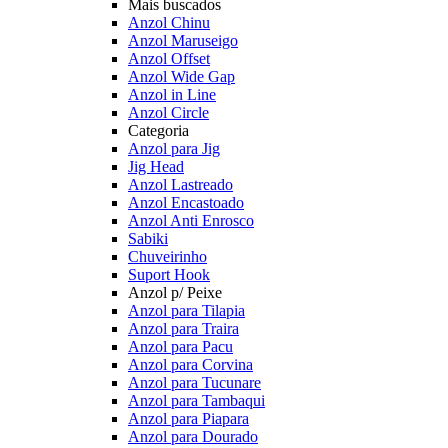
Mais buscados
Anzol Chinu
Anzol Maruseigo
Anzol Offset
Anzol Wide Gap
Anzol in Line
Anzol Circle
Categoria
Anzol para Jig
Jig Head
Anzol Lastreado
Anzol Encastoado
Anzol Anti Enrosco
Sabiki
Chuveirinho
Suport Hook
Anzol p/ Peixe
Anzol para Tilapia
Anzol para Traira
Anzol para Pacu
Anzol para Corvina
Anzol para Tucunare
Anzol para Tambaqui
Anzol para Piapara
Anzol para Dourado