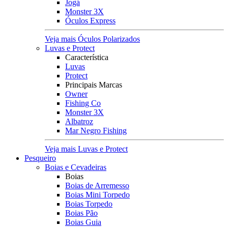
Jogá
Monster 3X
Óculos Express
Veja mais Óculos Polarizados
Luvas e Protect
Característica
Luvas
Protect
Principais Marcas
Owner
Fishing Co
Monster 3X
Albatroz
Mar Negro Fishing
Veja mais Luvas e Protect
Pesqueiro
Boias e Cevadeiras
Boias
Boias de Arremesso
Boias Mini Torpedo
Boias Torpedo
Boias Pão
Boias Guia