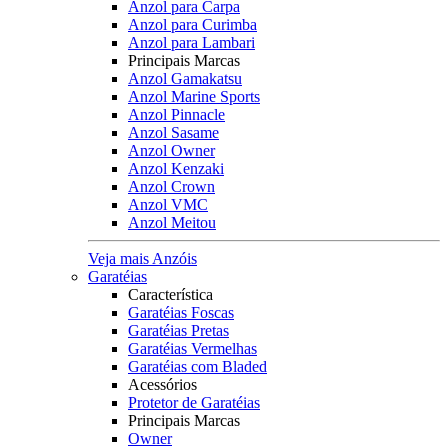
Anzol para Carpa
Anzol para Curimba
Anzol para Lambari
Principais Marcas
Anzol Gamakatsu
Anzol Marine Sports
Anzol Pinnacle
Anzol Sasame
Anzol Owner
Anzol Kenzaki
Anzol Crown
Anzol VMC
Anzol Meitou
Veja mais Anzóis
Garatéias
Característica
Garatéias Foscas
Garatéias Pretas
Garatéias Vermelhas
Garatéias com Bladed
Acessórios
Protetor de Garatéias
Principais Marcas
Owner