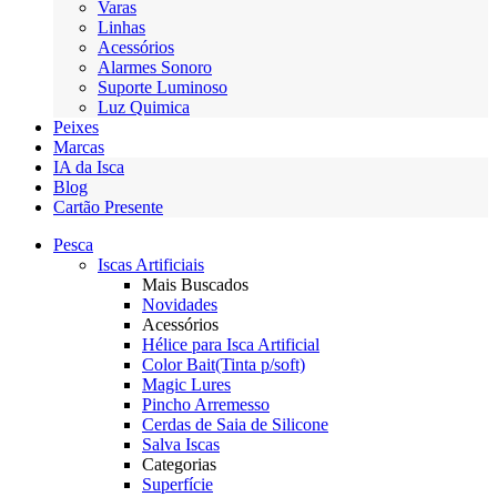
Varas
Linhas
Acessórios
Alarmes Sonoro
Suporte Luminoso
Luz Quimica
Peixes
Marcas
IA da Isca
Blog
Cartão Presente
Pesca
Iscas Artificiais
Mais Buscados
Novidades
Acessórios
Hélice para Isca Artificial
Color Bait(Tinta p/soft)
Magic Lures
Pincho Arremesso
Cerdas de Saia de Silicone
Salva Iscas
Categorias
Superfície