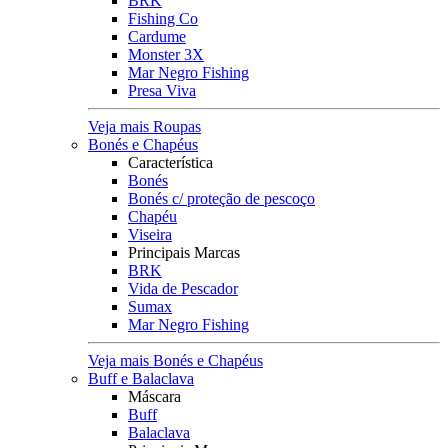
BRK
Fishing Co
Cardume
Monster 3X
Mar Negro Fishing
Presa Viva
Veja mais Roupas
Bonés e Chapéus
Característica
Bonés
Bonés c/ proteção de pescoço
Chapéu
Viseira
Principais Marcas
BRK
Vida de Pescador
Sumax
Mar Negro Fishing
Veja mais Bonés e Chapéus
Buff e Balaclava
Máscara
Buff
Balaclava