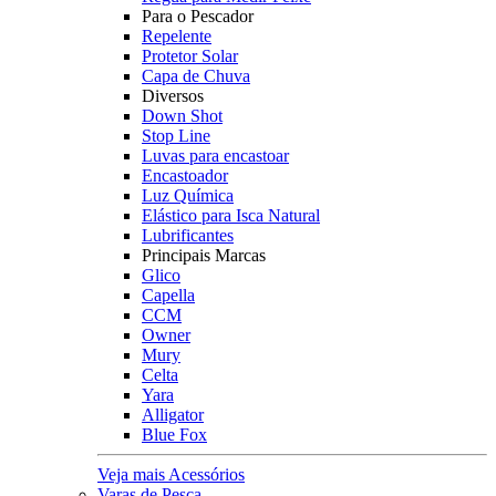
Para o Pescador
Repelente
Protetor Solar
Capa de Chuva
Diversos
Down Shot
Stop Line
Luvas para encastoar
Encastoador
Luz Química
Elástico para Isca Natural
Lubrificantes
Principais Marcas
Glico
Capella
CCM
Owner
Mury
Celta
Yara
Alligator
Blue Fox
Veja mais Acessórios
Varas de Pesca