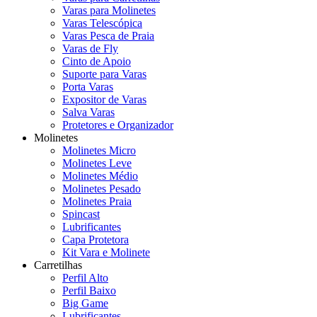
Varas para Molinetes
Varas Telescópica
Varas Pesca de Praia
Varas de Fly
Cinto de Apoio
Suporte para Varas
Porta Varas
Expositor de Varas
Salva Varas
Protetores e Organizador
Molinetes
Molinetes Micro
Molinetes Leve
Molinetes Médio
Molinetes Pesado
Molinetes Praia
Spincast
Lubrificantes
Capa Protetora
Kit Vara e Molinete
Carretilhas
Perfil Alto
Perfil Baixo
Big Game
Lubrificantes