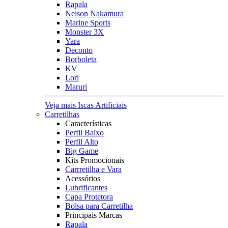
Rapala
Nelson Nakamura
Marine Sports
Monster 3X
Yara
Deconto
Borboleta
KV
Lori
Maruri
Veja mais Iscas Artificiais
Carretilhas
Características
Perfil Baixo
Perfil Alto
Big Game
Kits Promocionais
Carrretilha e Vara
Acessórios
Lubrificantes
Capa Protetora
Bolsa para Carretilha
Principais Marcas
Rapala