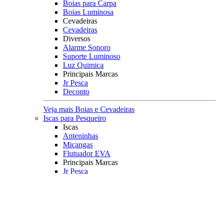
Boias para Carpa
Boias Luminosa
Cevadeiras
Cevadeiras
Diversos
Alarme Sonoro
Suporte Luminoso
Luz Quimica
Principais Marcas
Jr Pesca
Deconto
Veja mais Boias e Cevadeiras
Iscas para Pesqueiro
Iscas
Anteninhas
Miçangas
Flutuador EVA
Principais Marcas
Jr Pesca
Veja mais Iscas para Pesqueiro
Acessórios
Categoria
Anzóis