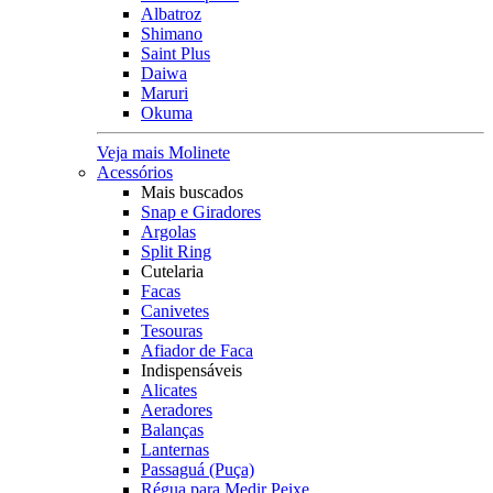
Albatroz
Shimano
Saint Plus
Daiwa
Maruri
Okuma
Veja mais Molinete
Acessórios
Mais buscados
Snap e Giradores
Argolas
Split Ring
Cutelaria
Facas
Canivetes
Tesouras
Afiador de Faca
Indispensáveis
Alicates
Aeradores
Balanças
Lanternas
Passaguá (Puça)
Régua para Medir Peixe