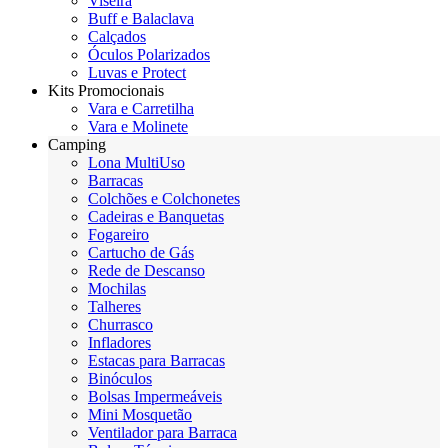
Viseira
Buff e Balaclava
Calçados
Óculos Polarizados
Luvas e Protect
Kits Promocionais
Vara e Carretilha
Vara e Molinete
Camping
Lona MultiUso
Barracas
Colchões e Colchonetes
Cadeiras e Banquetas
Fogareiro
Cartucho de Gás
Rede de Descanso
Mochilas
Talheres
Churrasco
Infladores
Estacas para Barracas
Binóculos
Bolsas Impermeáveis
Mini Mosquetão
Ventilador para Barraca