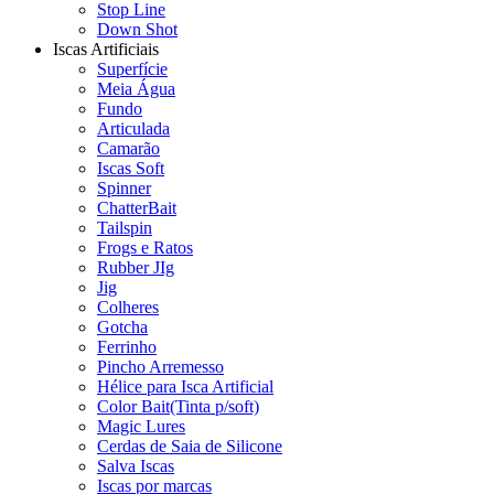
Stop Line
Down Shot
Iscas Artificiais
Superfície
Meia Água
Fundo
Articulada
Camarão
Iscas Soft
Spinner
ChatterBait
Tailspin
Frogs e Ratos
Rubber JIg
Jig
Colheres
Gotcha
Ferrinho
Pincho Arremesso
Hélice para Isca Artificial
Color Bait(Tinta p/soft)
Magic Lures
Cerdas de Saia de Silicone
Salva Iscas
Iscas por marcas