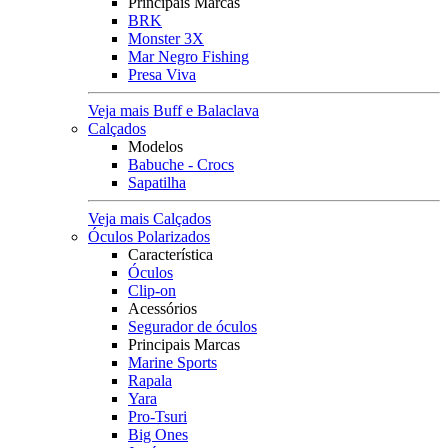
Principais Marcas
BRK
Monster 3X
Mar Negro Fishing
Presa Viva
Veja mais Buff e Balaclava
Calçados
Modelos
Babuche - Crocs
Sapatilha
Veja mais Calçados
Óculos Polarizados
Característica
Óculos
Clip-on
Acessórios
Segurador de óculos
Principais Marcas
Marine Sports
Rapala
Yara
Pro-Tsuri
Big Ones