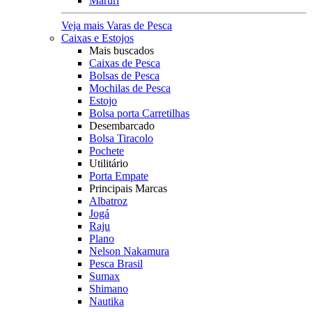
Maruri
Veja mais Varas de Pesca
Caixas e Estojos
Mais buscados
Caixas de Pesca
Bolsas de Pesca
Mochilas de Pesca
Estojo
Bolsa porta Carretilhas
Desembarcado
Bolsa Tiracolo
Pochete
Utilitário
Porta Empate
Principais Marcas
Albatroz
Jogá
Raju
Plano
Nelson Nakamura
Pesca Brasil
Sumax
Shimano
Nautika