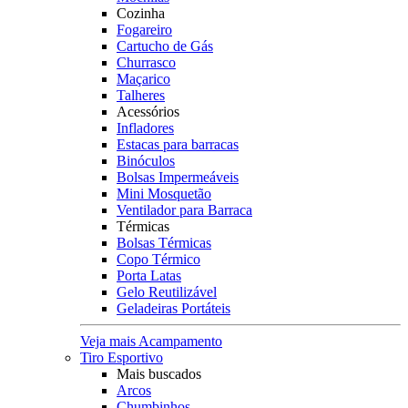
Cozinha
Fogareiro
Cartucho de Gás
Churrasco
Maçarico
Talheres
Acessórios
Infladores
Estacas para barracas
Binóculos
Bolsas Impermeáveis
Mini Mosquetão
Ventilador para Barraca
Térmicas
Bolsas Térmicas
Copo Térmico
Porta Latas
Gelo Reutilizável
Geladeiras Portáteis
Veja mais Acampamento
Tiro Esportivo
Mais buscados
Arcos
Chumbinhos