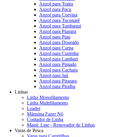
Anzol para Traíra
Anzol para Pacu
Anzol para Corvina
Anzol para Tucunaré
Anzol para Tambaqui
Anzol para Piapara
Anzol para Piau
Anzol para Dourado
Anzol para Carpa
Anzol para Curimba
Anzol para Lambari
Anzol para Pintado
Anzol para Cachara
Anzol para Jaú
Anzol para Pirarara
Anzol para Piraíba
Linhas
Linha Monofilamento
Linha Multifilamento
Leader
Máquina Fazer Nó
Contador de Linha
Magic Line - Renovador de Linhas
Varas de Pesca
Varas para Carretilhas