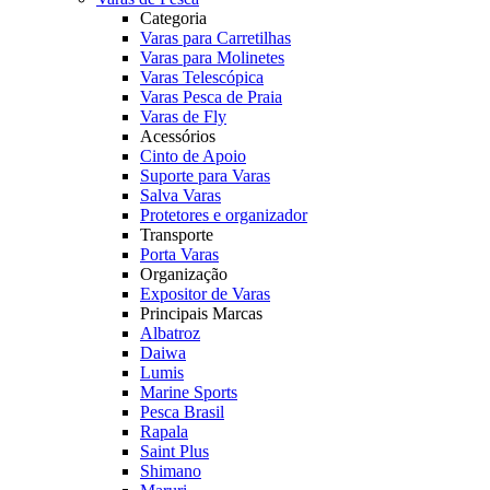
Categoria
Varas para Carretilhas
Varas para Molinetes
Varas Telescópica
Varas Pesca de Praia
Varas de Fly
Acessórios
Cinto de Apoio
Suporte para Varas
Salva Varas
Protetores e organizador
Transporte
Porta Varas
Organização
Expositor de Varas
Principais Marcas
Albatroz
Daiwa
Lumis
Marine Sports
Pesca Brasil
Rapala
Saint Plus
Shimano