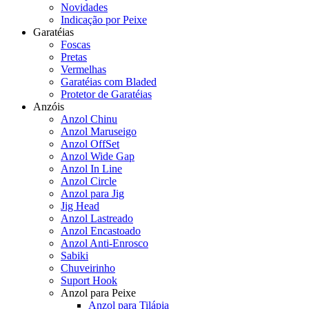
Novidades
Indicação por Peixe
Garatéias
Foscas
Pretas
Vermelhas
Garatéias com Bladed
Protetor de Garatéias
Anzóis
Anzol Chinu
Anzol Maruseigo
Anzol OffSet
Anzol Wide Gap
Anzol In Line
Anzol Circle
Anzol para Jig
Jig Head
Anzol Lastreado
Anzol Encastoado
Anzol Anti-Enrosco
Sabiki
Chuveirinho
Suport Hook
Anzol para Peixe
Anzol para Tilápia