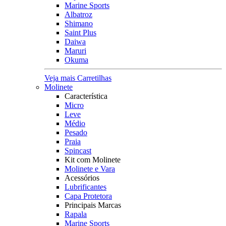
Marine Sports
Albatroz
Shimano
Saint Plus
Daiwa
Maruri
Okuma
Veja mais Carretilhas
Molinete
Característica
Micro
Leve
Médio
Pesado
Praia
Spincast
Kit com Molinete
Molinete e Vara
Acessórios
Lubrificantes
Capa Protetora
Principais Marcas
Rapala
Marine Sports