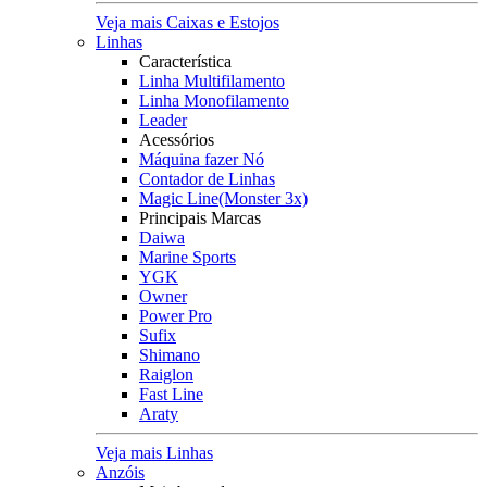
Veja mais Caixas e Estojos
Linhas
Característica
Linha Multifilamento
Linha Monofilamento
Leader
Acessórios
Máquina fazer Nó
Contador de Linhas
Magic Line(Monster 3x)
Principais Marcas
Daiwa
Marine Sports
YGK
Owner
Power Pro
Sufix
Shimano
Raiglon
Fast Line
Araty
Veja mais Linhas
Anzóis