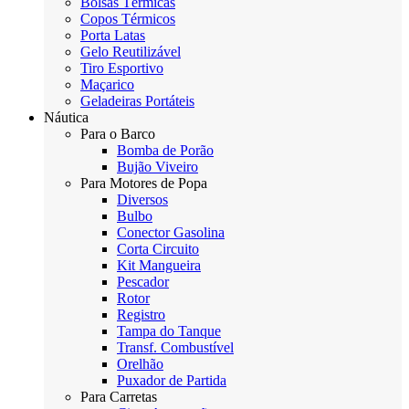
Bolsas Térmicas
Copos Térmicos
Porta Latas
Gelo Reutilizável
Tiro Esportivo
Maçarico
Geladeiras Portáteis
Náutica
Para o Barco
Bomba de Porão
Bujão Viveiro
Para Motores de Popa
Diversos
Bulbo
Conector Gasolina
Corta Circuito
Kit Mangueira
Pescador
Rotor
Registro
Tampa do Tanque
Transf. Combustível
Orelhão
Puxador de Partida
Para Carretas