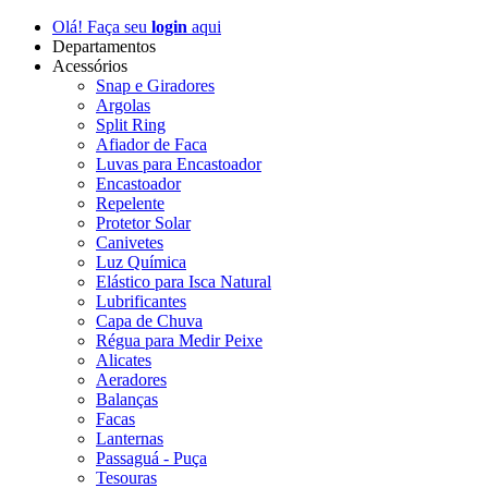
Olá! Faça seu
login
aqui
Departamentos
Acessórios
Snap e Giradores
Argolas
Split Ring
Afiador de Faca
Luvas para Encastoador
Encastoador
Repelente
Protetor Solar
Canivetes
Luz Química
Elástico para Isca Natural
Lubrificantes
Capa de Chuva
Régua para Medir Peixe
Alicates
Aeradores
Balanças
Facas
Lanternas
Passaguá - Puça
Tesouras