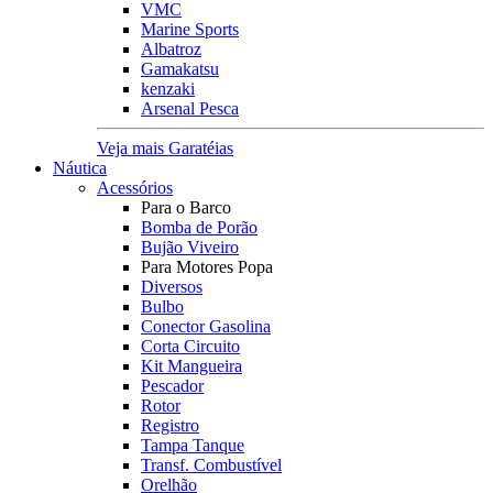
VMC
Marine Sports
Albatroz
Gamakatsu
kenzaki
Arsenal Pesca
Veja mais Garatéias
Náutica
Acessórios
Para o Barco
Bomba de Porão
Bujão Viveiro
Para Motores Popa
Diversos
Bulbo
Conector Gasolina
Corta Circuito
Kit Mangueira
Pescador
Rotor
Registro
Tampa Tanque
Transf. Combustível
Orelhão