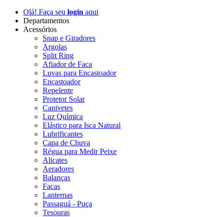
Olá! Faça seu
login
aqui
Departamentos
Acessórios
Snap e Giradores
Argolas
Split Ring
Afiador de Faca
Luvas para Encastoador
Encastoador
Repelente
Protetor Solar
Canivetes
Luz Química
Elástico para Isca Natural
Lubrificantes
Capa de Chuva
Régua para Medir Peixe
Alicates
Aeradores
Balanças
Facas
Lanternas
Passaguá - Puça
Tesouras