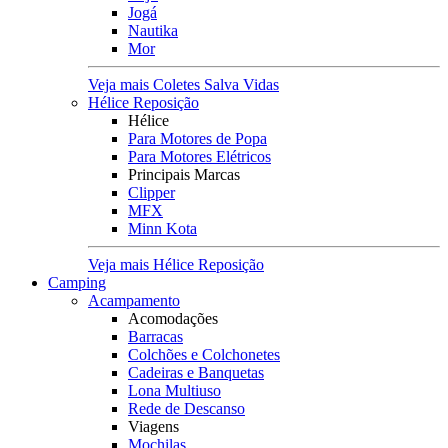
Jogá
Nautika
Mor
Veja mais Coletes Salva Vidas
Hélice Reposição
Hélice
Para Motores de Popa
Para Motores Elétricos
Principais Marcas
Clipper
MFX
Minn Kota
Veja mais Hélice Reposição
Camping
Acampamento
Acomodações
Barracas
Colchões e Colchonetes
Cadeiras e Banquetas
Lona Multiuso
Rede de Descanso
Viagens
Mochilas