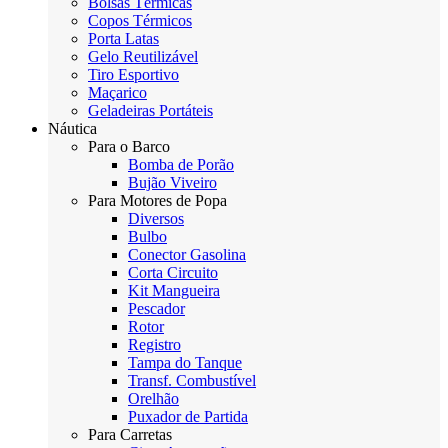
Bolsas Térmicas
Copos Térmicos
Porta Latas
Gelo Reutilizável
Tiro Esportivo
Maçarico
Geladeiras Portáteis
Náutica
Para o Barco
Bomba de Porão
Bujão Viveiro
Para Motores de Popa
Diversos
Bulbo
Conector Gasolina
Corta Circuito
Kit Mangueira
Pescador
Rotor
Registro
Tampa do Tanque
Transf. Combustível
Orelhão
Puxador de Partida
Para Carretas