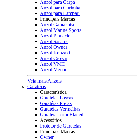
Anzol para Carpa
Anzol para Curimba
Anzol para Lambari
Principais Marcas
Anzol Gamakatsu
Anzol Marine Sports
Anzol Pinnacle
Anzol Sasame
Anzol Owner
Anzol Kenzaki
Anzol Crown
Anzol VMC
Anzol Meitou
Veja mais Anzóis
Garatéias
Característica
Garatéias Foscas
Garatéias Pretas
Garatéias Vermelhas
Garatéias com Bladed
Acessórios
Protetor de Garatéias
Principais Marcas
Owner