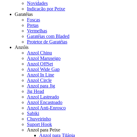
Novidades
Indicação por Peixe
Garatéias
Foscas
Pretas
Vermelhas
Garatéias com Bladed
Protetor de Garatéias
Anzóis
Anzol Chinu
Anzol Maruseigo
Anzol OffSet
Anzol Wide Gap
Anzol In Line
Anzol Circle
Anzol para Jig
Jig Head
Anzol Lastreado
Anzol Encastoado
Anzol Anti-Enrosco
Sabiki
Chuveirinho
Suport Hook
Anzol para Peixe
Anzol para Tilápia