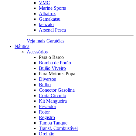
VMC
Marine Sports
Albatroz
Gamakatsu
kenzaki
Arsenal Pesca
Veja mais Garatéias
Náutica
Acessórios
Para o Barco
Bomba de Porão
Bujão Viveiro
Para Motores Popa
Diversos
Bulbo
Conector Gasolina
Corta Circuito
Kit Mangueira
Pescador
Rotor
Registro
Tampa Tanque
Transf. Combustível
Orelhão