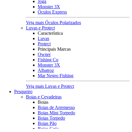
Jogá
Monster 3X
Óculos Express
Veja mais Óculos Polarizados
Luvas e Protect
Característica
Luvas
Protect
Principais Marcas
Owner
Fishing Co
Monster 3X
Albatroz
Mar Negro Fishing
Veja mais Luvas e Protect
Pesqueiro
Boias e Cevadeiras
Boias
Boias de Arremesso
Boias Mini Torpedo
Boias Torpedo
Boias Pão
Boias Guia