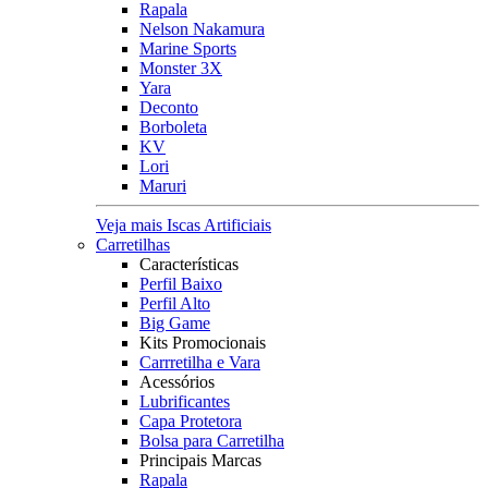
Rapala
Nelson Nakamura
Marine Sports
Monster 3X
Yara
Deconto
Borboleta
KV
Lori
Maruri
Veja mais Iscas Artificiais
Carretilhas
Características
Perfil Baixo
Perfil Alto
Big Game
Kits Promocionais
Carrretilha e Vara
Acessórios
Lubrificantes
Capa Protetora
Bolsa para Carretilha
Principais Marcas
Rapala