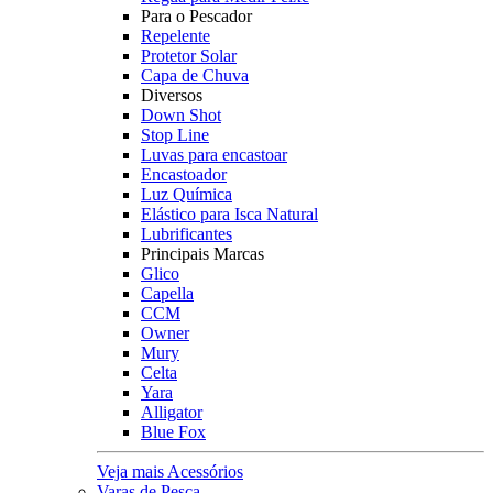
Para o Pescador
Repelente
Protetor Solar
Capa de Chuva
Diversos
Down Shot
Stop Line
Luvas para encastoar
Encastoador
Luz Química
Elástico para Isca Natural
Lubrificantes
Principais Marcas
Glico
Capella
CCM
Owner
Mury
Celta
Yara
Alligator
Blue Fox
Veja mais Acessórios
Varas de Pesca