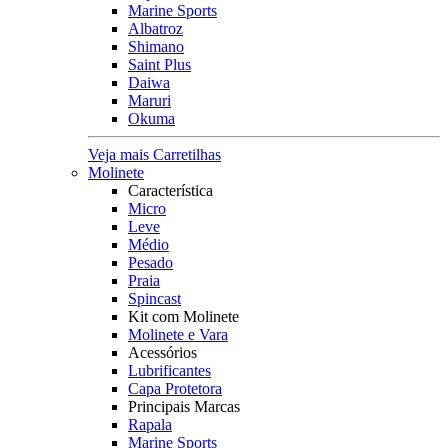
Marine Sports
Albatroz
Shimano
Saint Plus
Daiwa
Maruri
Okuma
Veja mais Carretilhas
Molinete
Característica
Micro
Leve
Médio
Pesado
Praia
Spincast
Kit com Molinete
Molinete e Vara
Acessórios
Lubrificantes
Capa Protetora
Principais Marcas
Rapala
Marine Sports