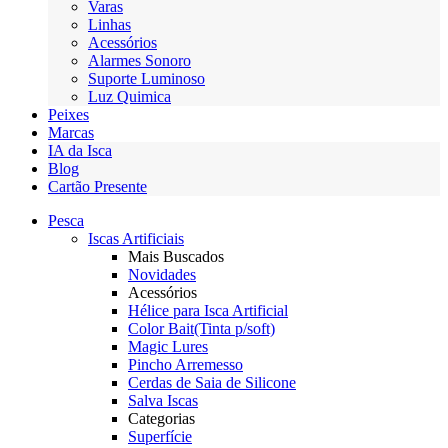
Varas
Linhas
Acessórios
Alarmes Sonoro
Suporte Luminoso
Luz Quimica
Peixes
Marcas
IA da Isca
Blog
Cartão Presente
Pesca
Iscas Artificiais
Mais Buscados
Novidades
Acessórios
Hélice para Isca Artificial
Color Bait(Tinta p/soft)
Magic Lures
Pincho Arremesso
Cerdas de Saia de Silicone
Salva Iscas
Categorias
Superfície