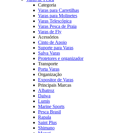
Categoria
Varas para Carretilhas
Varas para Molinetes
Varas Telescópica
Varas Pesca de Praia
Varas de Fly
Acessórios
Cinto de Apoio
Suporte para Varas
Salva Varas
Protetores e organizador
Transporte
Porta Varas
Organização
Expositor de Varas
Principais Marcas
Albatroz
Daiwa
Lumis
Marine Sports
Pesca Brasil
Rapala
Saint Plus
Shimano