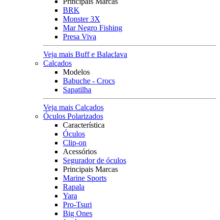
Principais Marcas
BRK
Monster 3X
Mar Negro Fishing
Presa Viva
Veja mais Buff e Balaclava
Calçados
Modelos
Babuche - Crocs
Sapatilha
Veja mais Calçados
Óculos Polarizados
Característica
Óculos
Clip-on
Acessórios
Segurador de óculos
Principais Marcas
Marine Sports
Rapala
Yara
Pro-Tsuri
Big Ones