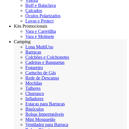
Viseira
Buff e Balaclava
Calçados
Óculos Polarizados
Luvas e Protect
Kits Promocionais
Vara e Carretilha
Vara e Molinete
Camping
Lona MultiUso
Barracas
Colchões e Colchonetes
Cadeiras e Banquetas
Fogareiro
Cartucho de Gás
Rede de Descanso
Mochilas
Talheres
Churrasco
Infladores
Estacas para Barracas
Binóculos
Bolsas Impermeáveis
Mini Mosquetão
Ventilador para Barraca