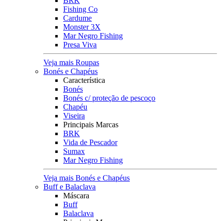
BRK
Fishing Co
Cardume
Monster 3X
Mar Negro Fishing
Presa Viva
Veja mais Roupas
Bonés e Chapéus
Característica
Bonés
Bonés c/ proteção de pescoço
Chapéu
Viseira
Principais Marcas
BRK
Vida de Pescador
Sumax
Mar Negro Fishing
Veja mais Bonés e Chapéus
Buff e Balaclava
Máscara
Buff
Balaclava