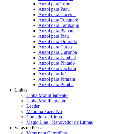
Anzol para Traíra
Anzol para Pacu
Anzol para Corvina
Anzol para Tucunaré
Anzol para Tambaqui
Anzol para Piapara
Anzol para Piau
Anzol para Dourado
Anzol para Carpa
Anzol para Curimba
Anzol para Lambari
Anzol para Pintado
Anzol para Cachara
Anzol para Jaú
Anzol para Pirarara
Anzol para Piraíba
Linhas
Linha Monofilamento
Linha Multifilamento
Leader
Máquina Fazer Nó
Contador de Linha
Magic Line - Renovador de Linhas
Varas de Pesca
Varas para Carretilhas