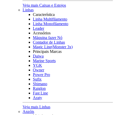
Veja mais Caixas e Estojos
Linhas
Característica
Linha Multifilamento
Linha Monofilamento
Leader
Acessórios
Máquina fazer Nó
Contador de Linhas
Magic Line(Monster 3x)
Principais Marcas
Daiwa
Marine Sports
YGK
Owner
Power Pro
Sufix
Shimano
Raiglon
Fast Line
Araty
Veja mais Linhas
Anzóis