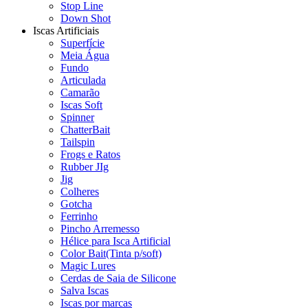
Stop Line
Down Shot
Iscas Artificiais
Superfície
Meia Água
Fundo
Articulada
Camarão
Iscas Soft
Spinner
ChatterBait
Tailspin
Frogs e Ratos
Rubber JIg
Jig
Colheres
Gotcha
Ferrinho
Pincho Arremesso
Hélice para Isca Artificial
Color Bait(Tinta p/soft)
Magic Lures
Cerdas de Saia de Silicone
Salva Iscas
Iscas por marcas