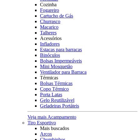
Cozinha
Fogareiro
Cartucho de Gás
Churrasco
Maçarico
Talheres
Acessórios
Infladores
Estacas para barracas
Binóculos
Bolsas Impermeáveis
Mini Mosquetão
Ventilador para Barraca
Térmicas
Bolsas Térmicas
Copo Térmico
Porta Latas
Gelo Reutilizável
Geladeiras Portáteis
Veja mais Acampamento
Tiro Esportivo
Mais buscados
Arcos
Chumbinhos