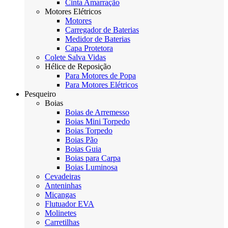
Cinta Amarração
Motores Elétricos
Motores
Carregador de Baterias
Medidor de Baterias
Capa Protetora
Colete Salva Vidas
Hélice de Reposição
Para Motores de Popa
Para Motores Elétricos
Pesqueiro
Boias
Boias de Arremesso
Boias Mini Torpedo
Boias Torpedo
Boias Pão
Boias Guia
Boias para Carpa
Boias Luminosa
Cevadeiras
Anteninhas
Miçangas
Flutuador EVA
Molinetes
Carretilhas