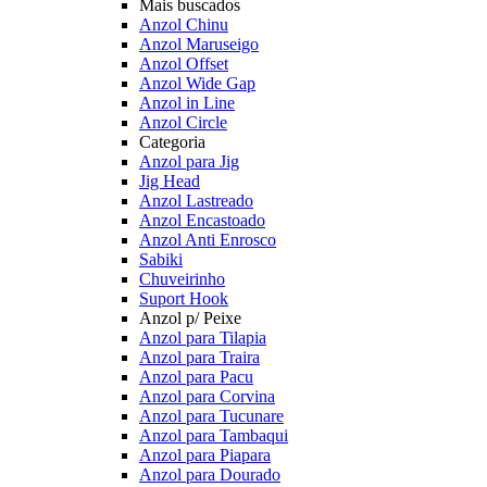
Mais buscados
Anzol Chinu
Anzol Maruseigo
Anzol Offset
Anzol Wide Gap
Anzol in Line
Anzol Circle
Categoria
Anzol para Jig
Jig Head
Anzol Lastreado
Anzol Encastoado
Anzol Anti Enrosco
Sabiki
Chuveirinho
Suport Hook
Anzol p/ Peixe
Anzol para Tilapia
Anzol para Traira
Anzol para Pacu
Anzol para Corvina
Anzol para Tucunare
Anzol para Tambaqui
Anzol para Piapara
Anzol para Dourado