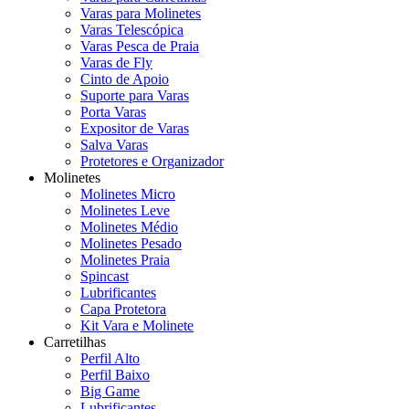
Varas para Molinetes
Varas Telescópica
Varas Pesca de Praia
Varas de Fly
Cinto de Apoio
Suporte para Varas
Porta Varas
Expositor de Varas
Salva Varas
Protetores e Organizador
Molinetes
Molinetes Micro
Molinetes Leve
Molinetes Médio
Molinetes Pesado
Molinetes Praia
Spincast
Lubrificantes
Capa Protetora
Kit Vara e Molinete
Carretilhas
Perfil Alto
Perfil Baixo
Big Game
Lubrificantes