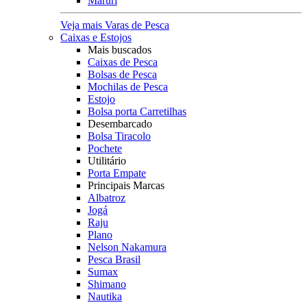
Maruri
Veja mais Varas de Pesca
Caixas e Estojos
Mais buscados
Caixas de Pesca
Bolsas de Pesca
Mochilas de Pesca
Estojo
Bolsa porta Carretilhas
Desembarcado
Bolsa Tiracolo
Pochete
Utilitário
Porta Empate
Principais Marcas
Albatroz
Jogá
Raju
Plano
Nelson Nakamura
Pesca Brasil
Sumax
Shimano
Nautika