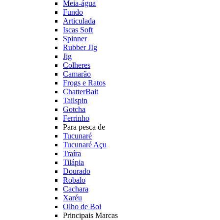
Meia-água
Fundo
Articulada
Iscas Soft
Spinner
Rubber JIg
Jig
Colheres
Camarão
Frogs e Ratos
ChatterBait
Tailspin
Gotcha
Ferrinho
Para pesca de
Tucunaré
Tucunaré Açu
Traíra
Tilápia
Dourado
Robalo
Cachara
Xaréu
Olho de Boi
Principais Marcas