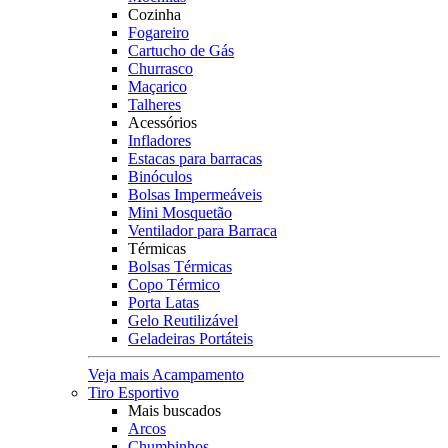
Cozinha
Fogareiro
Cartucho de Gás
Churrasco
Maçarico
Talheres
Acessórios
Infladores
Estacas para barracas
Binóculos
Bolsas Impermeáveis
Mini Mosquetão
Ventilador para Barraca
Térmicas
Bolsas Térmicas
Copo Térmico
Porta Latas
Gelo Reutilizável
Geladeiras Portáteis
Veja mais Acampamento
Tiro Esportivo
Mais buscados
Arcos
Chumbinhos