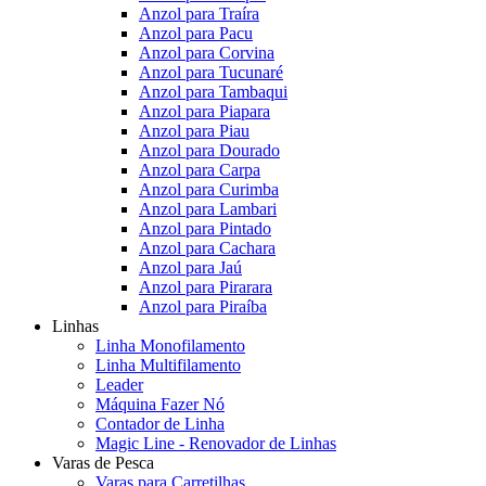
Anzol para Traíra
Anzol para Pacu
Anzol para Corvina
Anzol para Tucunaré
Anzol para Tambaqui
Anzol para Piapara
Anzol para Piau
Anzol para Dourado
Anzol para Carpa
Anzol para Curimba
Anzol para Lambari
Anzol para Pintado
Anzol para Cachara
Anzol para Jaú
Anzol para Pirarara
Anzol para Piraíba
Linhas
Linha Monofilamento
Linha Multifilamento
Leader
Máquina Fazer Nó
Contador de Linha
Magic Line - Renovador de Linhas
Varas de Pesca
Varas para Carretilhas