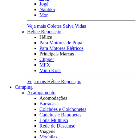
Jogá
Nautika
Mor
Veja mais Coletes Salva Vidas
Hélice Reposição
Hélice
Para Motores de Popa
Para Motores Elétricos
Principais Marcas
Clipper
MFX
Minn Kota
Veja mais Hélice Reposição
Camping
Acampamento
Acomodações
Barracas
Colchões e Colchonetes
Cadeiras e Banquetas
Lona Multiuso
Rede de Descanso
Viagens
Mochilas