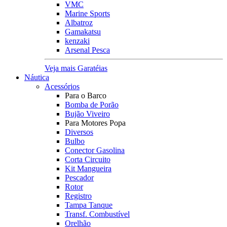
VMC
Marine Sports
Albatroz
Gamakatsu
kenzaki
Arsenal Pesca
Veja mais Garatéias
Náutica
Acessórios
Para o Barco
Bomba de Porão
Bujão Viveiro
Para Motores Popa
Diversos
Bulbo
Conector Gasolina
Corta Circuito
Kit Mangueira
Pescador
Rotor
Registro
Tampa Tanque
Transf. Combustível
Orelhão