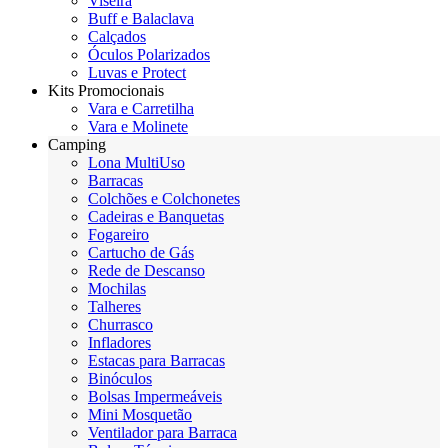
Viseira
Buff e Balaclava
Calçados
Óculos Polarizados
Luvas e Protect
Kits Promocionais
Vara e Carretilha
Vara e Molinete
Camping
Lona MultiUso
Barracas
Colchões e Colchonetes
Cadeiras e Banquetas
Fogareiro
Cartucho de Gás
Rede de Descanso
Mochilas
Talheres
Churrasco
Infladores
Estacas para Barracas
Binóculos
Bolsas Impermeáveis
Mini Mosquetão
Ventilador para Barraca