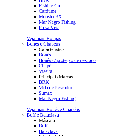
BRK
Fishing Co
Cardume
Monster 3X
Mar Negro Fishing
Presa Viva
Veja mais Roupas
Bonés e Chapéus
Característica
Bonés
Bonés c/ proteção de pescoço
Chapéu
Viseira
Principais Marcas
BRK
Vida de Pescador
Sumax
Mar Negro Fishing
Veja mais Bonés e Chapéus
Buff e Balaclava
Máscara
Buff
Balaclava