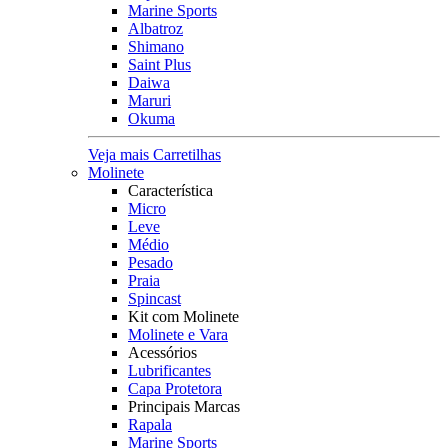
Marine Sports
Albatroz
Shimano
Saint Plus
Daiwa
Maruri
Okuma
Veja mais Carretilhas
Molinete
Característica
Micro
Leve
Médio
Pesado
Praia
Spincast
Kit com Molinete
Molinete e Vara
Acessórios
Lubrificantes
Capa Protetora
Principais Marcas
Rapala
Marine Sports