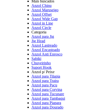
Mais buscados
Anzol Chinu
Anzol Maruseigo
Anzol Offset
Anzol Wide Gap
Anzol in Line
Anzol Circle
Categoria
Anzol para Jig
Jig Head
Anzol Lastreado
Anzol Encastoado
Anzol Anti Enrosco
Sabiki
Chuveirinho
Suport Hook
Anzol p/ Peixe
Anzol para Tilapia
Anzol para Traira
Anzol para Pacu
Anzol para Corvina
Anzol para Tucunare
Anzol para Tambaqui
Anzol para Piapara
Anzol para Dourado