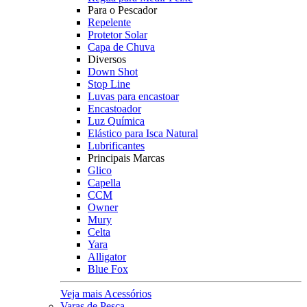
Para o Pescador
Repelente
Protetor Solar
Capa de Chuva
Diversos
Down Shot
Stop Line
Luvas para encastoar
Encastoador
Luz Química
Elástico para Isca Natural
Lubrificantes
Principais Marcas
Glico
Capella
CCM
Owner
Mury
Celta
Yara
Alligator
Blue Fox
Veja mais Acessórios
Varas de Pesca