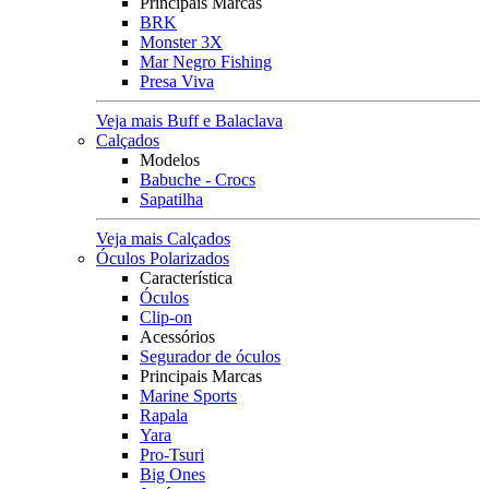
Principais Marcas
BRK
Monster 3X
Mar Negro Fishing
Presa Viva
Veja mais Buff e Balaclava
Calçados
Modelos
Babuche - Crocs
Sapatilha
Veja mais Calçados
Óculos Polarizados
Característica
Óculos
Clip-on
Acessórios
Segurador de óculos
Principais Marcas
Marine Sports
Rapala
Yara
Pro-Tsuri
Big Ones