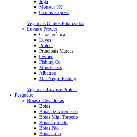
Jogá
Monster 3X
Óculos Express
Veja mais Óculos Polarizados
Luvas e Protect
Característica
Luvas
Protect
Principais Marcas
Owner
Fishing Co
Monster 3X
Albatroz
Mar Negro Fishing
Veja mais Luvas e Protect
Pesqueiro
Boias e Cevadeiras
Boias
Boias de Arremesso
Boias Mini Torpedo
Boias Torpedo
Boias Pão
Boias Guia