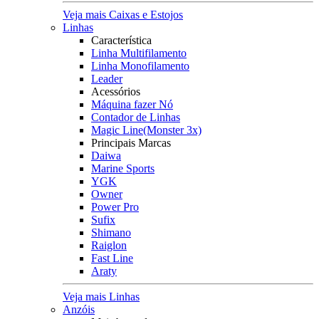
Veja mais Caixas e Estojos
Linhas
Característica
Linha Multifilamento
Linha Monofilamento
Leader
Acessórios
Máquina fazer Nó
Contador de Linhas
Magic Line(Monster 3x)
Principais Marcas
Daiwa
Marine Sports
YGK
Owner
Power Pro
Sufix
Shimano
Raiglon
Fast Line
Araty
Veja mais Linhas
Anzóis