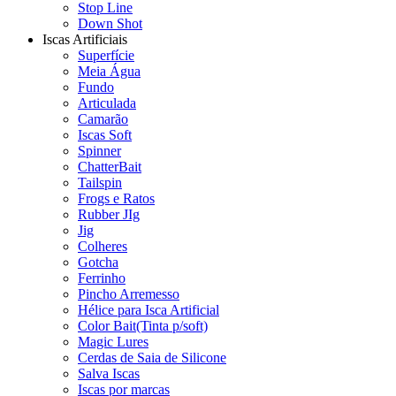
Stop Line
Down Shot
Iscas Artificiais
Superfície
Meia Água
Fundo
Articulada
Camarão
Iscas Soft
Spinner
ChatterBait
Tailspin
Frogs e Ratos
Rubber JIg
Jig
Colheres
Gotcha
Ferrinho
Pincho Arremesso
Hélice para Isca Artificial
Color Bait(Tinta p/soft)
Magic Lures
Cerdas de Saia de Silicone
Salva Iscas
Iscas por marcas