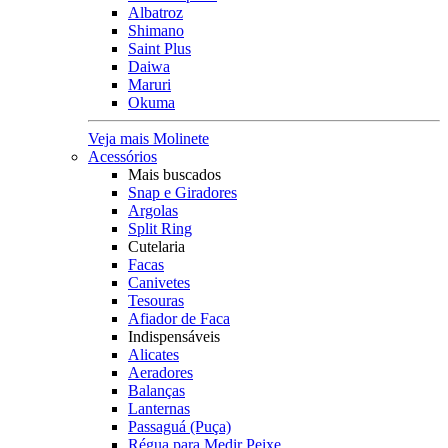
Albatroz
Shimano
Saint Plus
Daiwa
Maruri
Okuma
Veja mais Molinete
Acessórios
Mais buscados
Snap e Giradores
Argolas
Split Ring
Cutelaria
Facas
Canivetes
Tesouras
Afiador de Faca
Indispensáveis
Alicates
Aeradores
Balanças
Lanternas
Passaguá (Puça)
Régua para Medir Peixe