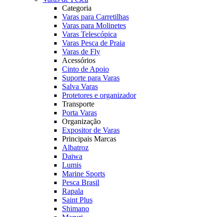
Categoria
Varas para Carretilhas
Varas para Molinetes
Varas Telescópica
Varas Pesca de Praia
Varas de Fly
Acessórios
Cinto de Apoio
Suporte para Varas
Salva Varas
Protetores e organizador
Transporte
Porta Varas
Organização
Expositor de Varas
Principais Marcas
Albatroz
Daiwa
Lumis
Marine Sports
Pesca Brasil
Rapala
Saint Plus
Shimano