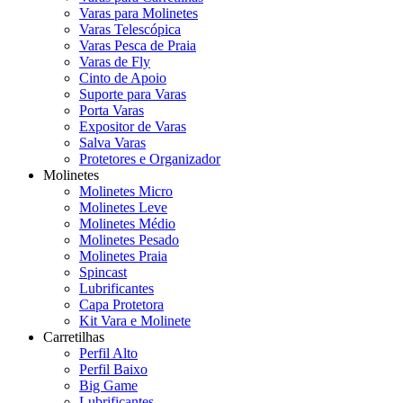
Varas para Molinetes
Varas Telescópica
Varas Pesca de Praia
Varas de Fly
Cinto de Apoio
Suporte para Varas
Porta Varas
Expositor de Varas
Salva Varas
Protetores e Organizador
Molinetes
Molinetes Micro
Molinetes Leve
Molinetes Médio
Molinetes Pesado
Molinetes Praia
Spincast
Lubrificantes
Capa Protetora
Kit Vara e Molinete
Carretilhas
Perfil Alto
Perfil Baixo
Big Game
Lubrificantes