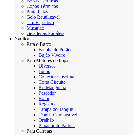
Bolsas Térmicas
Copos Térmicos
Porta Latas
Gelo Reutilizável
Tiro Esportivo
Maçarico
Geladeiras Portáteis
Náutica
Para o Barco
Bomba de Porão
Bujão Viveiro
Para Motores de Popa
Diversos
Bulbo
Conector Gasolina
Corta Circuito
Kit Mangueira
Pescador
Rotor
Registro
Tampa do Tanque
Transf. Combustível
Orelhão
Puxador de Partida
Para Carretas