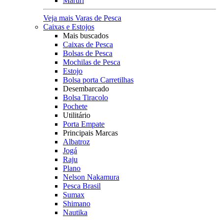
Maruri
Veja mais Varas de Pesca
Caixas e Estojos
Mais buscados
Caixas de Pesca
Bolsas de Pesca
Mochilas de Pesca
Estojo
Bolsa porta Carretilhas
Desembarcado
Bolsa Tiracolo
Pochete
Utilitário
Porta Empate
Principais Marcas
Albatroz
Jogá
Raju
Plano
Nelson Nakamura
Pesca Brasil
Sumax
Shimano
Nautika