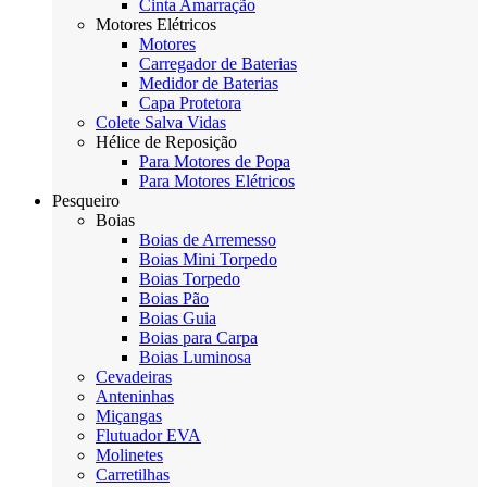
Cinta Amarração
Motores Elétricos
Motores
Carregador de Baterias
Medidor de Baterias
Capa Protetora
Colete Salva Vidas
Hélice de Reposição
Para Motores de Popa
Para Motores Elétricos
Pesqueiro
Boias
Boias de Arremesso
Boias Mini Torpedo
Boias Torpedo
Boias Pão
Boias Guia
Boias para Carpa
Boias Luminosa
Cevadeiras
Anteninhas
Miçangas
Flutuador EVA
Molinetes
Carretilhas