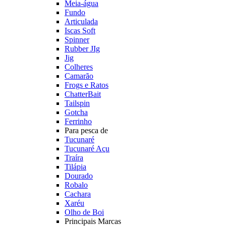
Meia-água
Fundo
Articulada
Iscas Soft
Spinner
Rubber JIg
Jig
Colheres
Camarão
Frogs e Ratos
ChatterBait
Tailspin
Gotcha
Ferrinho
Para pesca de
Tucunaré
Tucunaré Açu
Traíra
Tilápia
Dourado
Robalo
Cachara
Xaréu
Olho de Boi
Principais Marcas