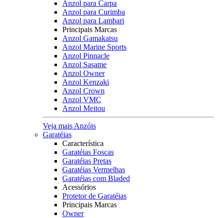
Anzol para Carpa
Anzol para Curimba
Anzol para Lambari
Principais Marcas
Anzol Gamakatsu
Anzol Marine Sports
Anzol Pinnacle
Anzol Sasame
Anzol Owner
Anzol Kenzaki
Anzol Crown
Anzol VMC
Anzol Meitou
Veja mais Anzóis
Garatéias
Característica
Garatéias Foscas
Garatéias Pretas
Garatéias Vermelhas
Garatéias com Bladed
Acessórios
Protetor de Garatéias
Principais Marcas
Owner