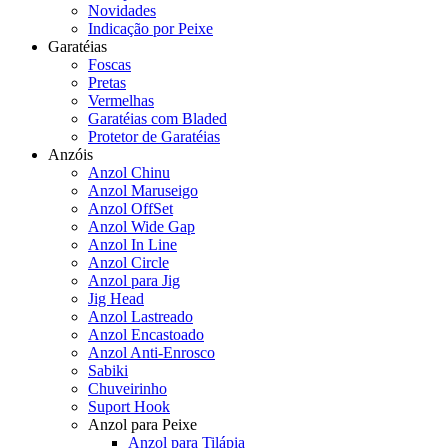
Novidades
Indicação por Peixe
Garatéias
Foscas
Pretas
Vermelhas
Garatéias com Bladed
Protetor de Garatéias
Anzóis
Anzol Chinu
Anzol Maruseigo
Anzol OffSet
Anzol Wide Gap
Anzol In Line
Anzol Circle
Anzol para Jig
Jig Head
Anzol Lastreado
Anzol Encastoado
Anzol Anti-Enrosco
Sabiki
Chuveirinho
Suport Hook
Anzol para Peixe
Anzol para Tilápia