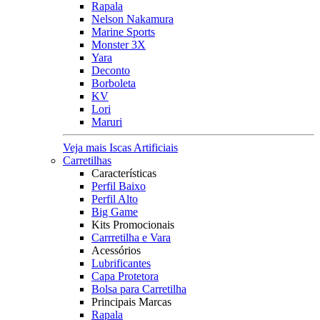
Rapala
Nelson Nakamura
Marine Sports
Monster 3X
Yara
Deconto
Borboleta
KV
Lori
Maruri
Veja mais Iscas Artificiais
Carretilhas
Características
Perfil Baixo
Perfil Alto
Big Game
Kits Promocionais
Carrretilha e Vara
Acessórios
Lubrificantes
Capa Protetora
Bolsa para Carretilha
Principais Marcas
Rapala