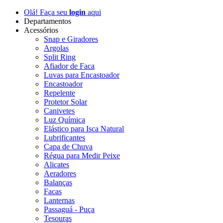
Olá! Faça seu
login
aqui
Departamentos
Acessórios
Snap e Giradores
Argolas
Split Ring
Afiador de Faca
Luvas para Encastoador
Encastoador
Repelente
Protetor Solar
Canivetes
Luz Química
Elástico para Isca Natural
Lubrificantes
Capa de Chuva
Régua para Medir Peixe
Alicates
Aeradores
Balanças
Facas
Lanternas
Passaguá - Puça
Tesouras