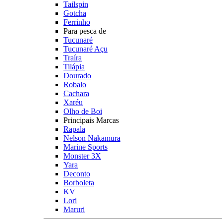
Tailspin
Gotcha
Ferrinho
Para pesca de
Tucunaré
Tucunaré Açu
Traíra
Tilápia
Dourado
Robalo
Cachara
Xaréu
Olho de Boi
Principais Marcas
Rapala
Nelson Nakamura
Marine Sports
Monster 3X
Yara
Deconto
Borboleta
KV
Lori
Maruri