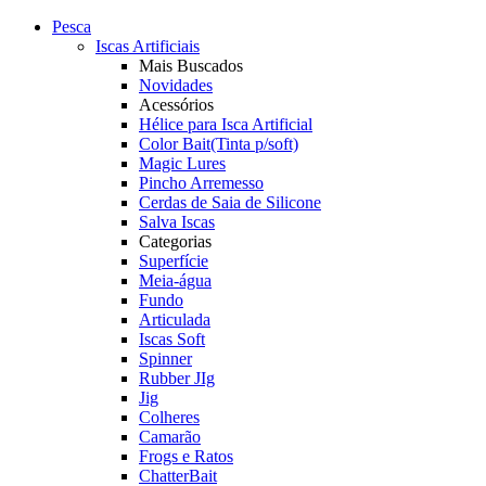
Pesca
Iscas Artificiais
Mais Buscados
Novidades
Acessórios
Hélice para Isca Artificial
Color Bait(Tinta p/soft)
Magic Lures
Pincho Arremesso
Cerdas de Saia de Silicone
Salva Iscas
Categorias
Superfície
Meia-água
Fundo
Articulada
Iscas Soft
Spinner
Rubber JIg
Jig
Colheres
Camarão
Frogs e Ratos
ChatterBait