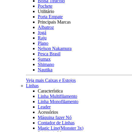
Bolsa Tiracolo
Pochete
Utilitário
Porta Empate
Principais Marcas
Albatroz
Jogá
Raju
Plano
Nelson Nakamura
Pesca Brasil
Sumax
Shimano
Nautika
Veja mais Caixas e Estojos
Linhas
Característica
Linha Multifilamento
Linha Monofilamento
Leader
Acessórios
Máquina fazer Nó
Contador de Linhas
Magic Line(Monster 3x)