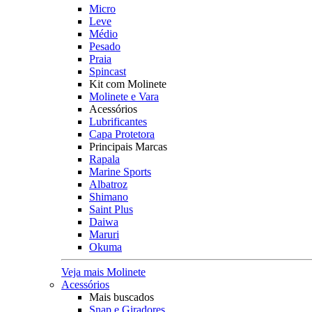
Micro
Leve
Médio
Pesado
Praia
Spincast
Kit com Molinete
Molinete e Vara
Acessórios
Lubrificantes
Capa Protetora
Principais Marcas
Rapala
Marine Sports
Albatroz
Shimano
Saint Plus
Daiwa
Maruri
Okuma
Veja mais Molinete
Acessórios
Mais buscados
Snap e Giradores