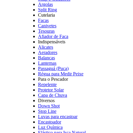
Argolas
Split Ring
Cutelaria
Facas
Canivetes
Tesouras
Afiador de Faca
Indispensáveis
Alicates
Aeradores
Balanças
Lanternas
Passaguá (Puça)
Régua para Medir Peixe
Para o Pescador
Repelente
Protetor Solar
Capa de Chuva
Diversos
Down Shot
Stop Line
Luvas para encastoar
Encastoador
Luz Química
Elástico para Isca Natural