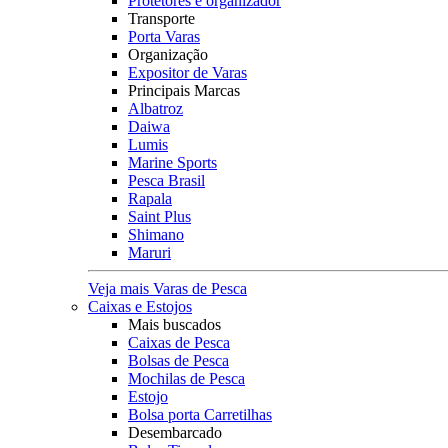
Protetores e organizador
Transporte
Porta Varas
Organização
Expositor de Varas
Principais Marcas
Albatroz
Daiwa
Lumis
Marine Sports
Pesca Brasil
Rapala
Saint Plus
Shimano
Maruri
Veja mais Varas de Pesca
Caixas e Estojos
Mais buscados
Caixas de Pesca
Bolsas de Pesca
Mochilas de Pesca
Estojo
Bolsa porta Carretilhas
Desembarcado