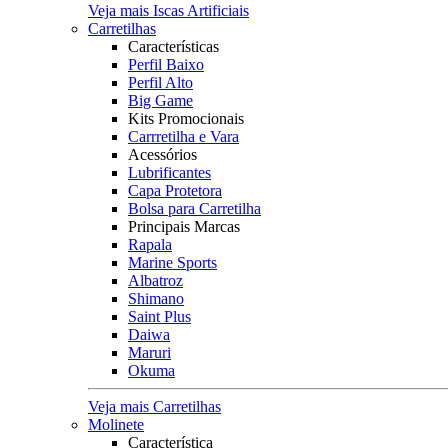
Veja mais Iscas Artificiais
Carretilhas
Características
Perfil Baixo
Perfil Alto
Big Game
Kits Promocionais
Carrretilha e Vara
Acessórios
Lubrificantes
Capa Protetora
Bolsa para Carretilha
Principais Marcas
Rapala
Marine Sports
Albatroz
Shimano
Saint Plus
Daiwa
Maruri
Okuma
Veja mais Carretilhas
Molinete
Característica