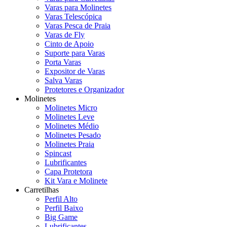
Varas para Molinetes
Varas Telescópica
Varas Pesca de Praia
Varas de Fly
Cinto de Apoio
Suporte para Varas
Porta Varas
Expositor de Varas
Salva Varas
Protetores e Organizador
Molinetes
Molinetes Micro
Molinetes Leve
Molinetes Médio
Molinetes Pesado
Molinetes Praia
Spincast
Lubrificantes
Capa Protetora
Kit Vara e Molinete
Carretilhas
Perfil Alto
Perfil Baixo
Big Game
Lubrificantes