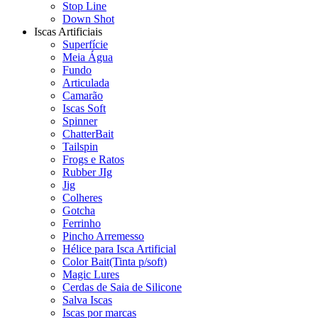
Stop Line
Down Shot
Iscas Artificiais
Superfície
Meia Água
Fundo
Articulada
Camarão
Iscas Soft
Spinner
ChatterBait
Tailspin
Frogs e Ratos
Rubber JIg
Jig
Colheres
Gotcha
Ferrinho
Pincho Arremesso
Hélice para Isca Artificial
Color Bait(Tinta p/soft)
Magic Lures
Cerdas de Saia de Silicone
Salva Iscas
Iscas por marcas