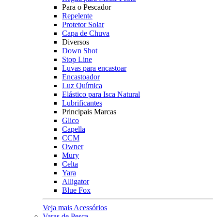
Para o Pescador
Repelente
Protetor Solar
Capa de Chuva
Diversos
Down Shot
Stop Line
Luvas para encastoar
Encastoador
Luz Química
Elástico para Isca Natural
Lubrificantes
Principais Marcas
Glico
Capella
CCM
Owner
Mury
Celta
Yara
Alligator
Blue Fox
Veja mais Acessórios
Varas de Pesca