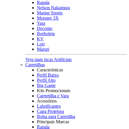
Rapala
Nelson Nakamura
Marine Sports
Monster 3X
Yara
Deconto
Borboleta
KV
Lori
Maruri
Veja mais Iscas Artificiais
Carretilhas
Características
Perfil Baixo
Perfil Alto
Big Game
Kits Promocionais
Carrretilha e Vara
Acessórios
Lubrificantes
Capa Protetora
Bolsa para Carretilha
Principais Marcas
Rapala