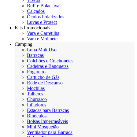
Viseira
Buff e Balaclava
Calçados
Óculos Polarizados
Luvas e Protect
Kits Promocionais
Vara e Carretilha
Vara e Molinete
Camping
Lona MultiUso
Barracas
Colchões e Colchonetes
Cadeiras e Banquetas
Fogareiro
Cartucho de Gás
Rede de Descanso
Mochilas
Talheres
Churrasco
Infladores
Estacas para Barracas
Binóculos
Bolsas Impermeáveis
Mini Mosquetão
Ventilador para Barraca