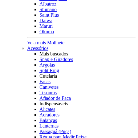
Albatroz
Shimano
Saint Plus
Daiwa
Maruri
Okuma
Veja mais Molinete
Acessórios
Mais buscados
Snap e Giradores
Argolas
Split Ring
Cutelaria
Facas
Canivetes
Tesouras
Afiador de Faca
Indispensáveis
Alicates
Aeradores
Balanças
Lanternas
Passaguá (Puça)
Régua para Medir Peixe