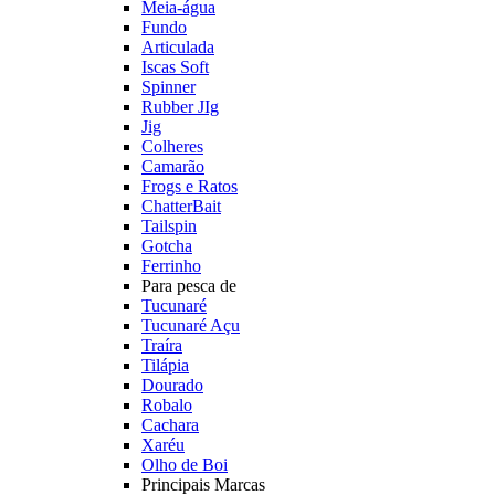
Meia-água
Fundo
Articulada
Iscas Soft
Spinner
Rubber JIg
Jig
Colheres
Camarão
Frogs e Ratos
ChatterBait
Tailspin
Gotcha
Ferrinho
Para pesca de
Tucunaré
Tucunaré Açu
Traíra
Tilápia
Dourado
Robalo
Cachara
Xaréu
Olho de Boi
Principais Marcas