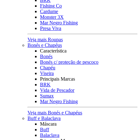
BRK
Fishing Co
Cardume
Monster 3X
Mar Negro Fishing
Presa Viva
Veja mais Roupas
Bonés e Chapéus
Característica
Bonés
Bonés c/ proteção de pescoço
Chapéu
Viseira
Principais Marcas
BRK
Vida de Pescador
Sumax
Mar Negro Fishing
Veja mais Bonés e Chapéus
Buff e Balaclava
Máscara
Buff
Balaclava