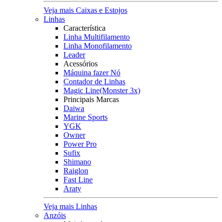
Veja mais Caixas e Estojos
Linhas
Característica
Linha Multifilamento
Linha Monofilamento
Leader
Acessórios
Máquina fazer Nó
Contador de Linhas
Magic Line(Monster 3x)
Principais Marcas
Daiwa
Marine Sports
YGK
Owner
Power Pro
Sufix
Shimano
Raiglon
Fast Line
Araty
Veja mais Linhas
Anzóis