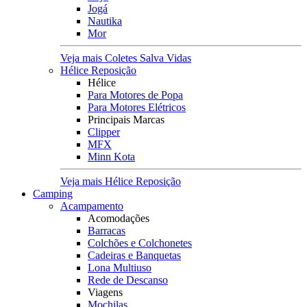
Jogá
Nautika
Mor
Veja mais Coletes Salva Vidas
Hélice Reposição
Hélice
Para Motores de Popa
Para Motores Elétricos
Principais Marcas
Clipper
MFX
Minn Kota
Veja mais Hélice Reposição
Camping
Acampamento
Acomodações
Barracas
Colchões e Colchonetes
Cadeiras e Banquetas
Lona Multiuso
Rede de Descanso
Viagens
Mochilas