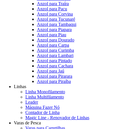
Anzol para Traíra
Anzol para Pacu
Anzol para Corvina
Anzol para Tucunaré
Anzol para Tambaqui
Anzol para Piapara
Anzol para Piau
Anzol para Dourado
Anzol para Carpa
Anzol para Curimba
Anzol para Lambari
Anzol para Pintado
Anzol para Cachara
Anzol para Jaú
Anzol para Pirarara
Anzol para Piraíba
Linhas
Linha Monofilamento
Linha Multifilamento
Leader
Máquina Fazer Nó
Contador de Linha
Magic Line - Renovador de Linhas
Varas de Pesca
Varas para Carretilhas