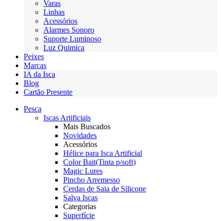
Varas
Linhas
Acessórios
Alarmes Sonoro
Suporte Luminoso
Luz Quimica
Peixes
Marcas
IA da Isca
Blog
Cartão Presente
Pesca
Iscas Artificiais
Mais Buscados
Novidades
Acessórios
Hélice para Isca Artificial
Color Bait(Tinta p/soft)
Magic Lures
Pincho Arremesso
Cerdas de Saia de Silicone
Salva Iscas
Categorias
Superfície