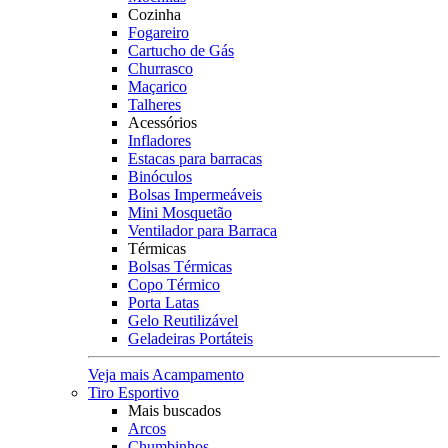
Cozinha
Fogareiro
Cartucho de Gás
Churrasco
Maçarico
Talheres
Acessórios
Infladores
Estacas para barracas
Binóculos
Bolsas Impermeáveis
Mini Mosquetão
Ventilador para Barraca
Térmicas
Bolsas Térmicas
Copo Térmico
Porta Latas
Gelo Reutilizável
Geladeiras Portáteis
Veja mais Acampamento
Tiro Esportivo
Mais buscados
Arcos
Chumbinhos