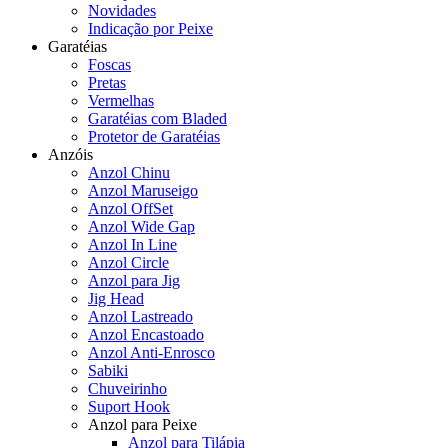
Novidades
Indicação por Peixe
Garatéias
Foscas
Pretas
Vermelhas
Garatéias com Bladed
Protetor de Garatéias
Anzóis
Anzol Chinu
Anzol Maruseigo
Anzol OffSet
Anzol Wide Gap
Anzol In Line
Anzol Circle
Anzol para Jig
Jig Head
Anzol Lastreado
Anzol Encastoado
Anzol Anti-Enrosco
Sabiki
Chuveirinho
Suport Hook
Anzol para Peixe
Anzol para Tilápia