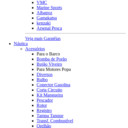
VMC
Marine Sports
Albatroz
Gamakatsu
kenzaki
Arsenal Pesca
Veja mais Garatéias
Náutica
Acessórios
Para o Barco
Bomba de Porão
Bujão Viveiro
Para Motores Popa
Diversos
Bulbo
Conector Gasolina
Corta Circuito
Kit Mangueira
Pescador
Rotor
Registro
Tampa Tanque
Transf. Combustível
Orelhão