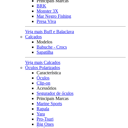
Principais Marcas
BRK
Monster 3X
Mar Negro Fishing
Presa Viva
Veja mais Buff e Balaclava
Calçados
Modelos
Babuche - Crocs
Sapatilha
Veja mais Calçados
Óculos Polarizados
Característica
Óculos
Clip-on
Acessórios
Segurador de óculos
Principais Marcas
Marine Sports
Rapala
Yara
Pro-Tsuri
Big Ones