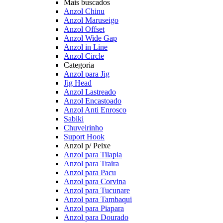
Mais buscados
Anzol Chinu
Anzol Maruseigo
Anzol Offset
Anzol Wide Gap
Anzol in Line
Anzol Circle
Categoria
Anzol para Jig
Jig Head
Anzol Lastreado
Anzol Encastoado
Anzol Anti Enrosco
Sabiki
Chuveirinho
Suport Hook
Anzol p/ Peixe
Anzol para Tilapia
Anzol para Traira
Anzol para Pacu
Anzol para Corvina
Anzol para Tucunare
Anzol para Tambaqui
Anzol para Piapara
Anzol para Dourado