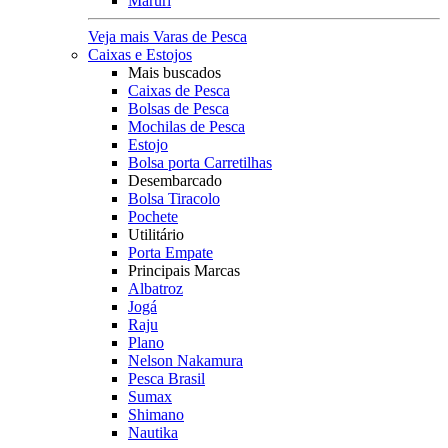
Maruri
Veja mais Varas de Pesca
Caixas e Estojos
Mais buscados
Caixas de Pesca
Bolsas de Pesca
Mochilas de Pesca
Estojo
Bolsa porta Carretilhas
Desembarcado
Bolsa Tiracolo
Pochete
Utilitário
Porta Empate
Principais Marcas
Albatroz
Jogá
Raju
Plano
Nelson Nakamura
Pesca Brasil
Sumax
Shimano
Nautika