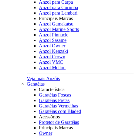
Anzol para Carpa
Anzol para Curimba
Anzol para Lambari
Principais Marcas
Anzol Gamakatsu
Anzol Marine Sports
Anzol Pinnacle
Anzol Sasame
Anzol Owner
Anzol Kenzaki
Anzol Crown
Anzol VMC
Anzol Meitou
Veja mais Anzóis
Garatéias
Característica
Garatéias Foscas
Garatéias Pretas
Garatéias Vermelhas
Garatéias com Bladed
Acessórios
Protetor de Garatéias
Principais Marcas
Owner