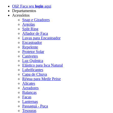
Olá! Faça seu
login
aqui
Departamentos
Acessórios
Snap e Giradores
Argolas
Split Ring
Afiador de Faca
Luvas para Encastoador
Encastoador
Repelente
Protetor Solar
Canivetes
Luz Química
Elástico para Isca Natural
Lubrificantes
Capa de Chuva
Régua para Medir Peixe
Alicates
Aeradores
Balanças
Facas
Lanternas
Passaguá - Puça
Tesouras