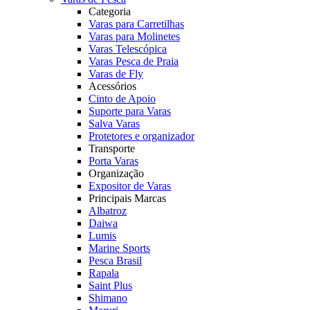
Categoria
Varas para Carretilhas
Varas para Molinetes
Varas Telescópica
Varas Pesca de Praia
Varas de Fly
Acessórios
Cinto de Apoio
Suporte para Varas
Salva Varas
Protetores e organizador
Transporte
Porta Varas
Organização
Expositor de Varas
Principais Marcas
Albatroz
Daiwa
Lumis
Marine Sports
Pesca Brasil
Rapala
Saint Plus
Shimano