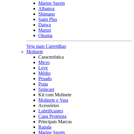
Marine Sports
Albatroz
Shimano
Saint Plus
Daiwa
Maruri
Okuma
Veja mais Carretilhas
Molinete
Característica
Micro
Leve
Médio
Pesado
Praia
Spincast
Kit com Molinete
Molinete e Vara
Acessórios
Lubrificantes
Capa Protetora
Principais Marcas
Rapala
Marine Sports