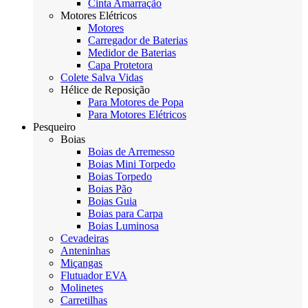
Cinta Amarração
Motores Elétricos
Motores
Carregador de Baterias
Medidor de Baterias
Capa Protetora
Colete Salva Vidas
Hélice de Reposição
Para Motores de Popa
Para Motores Elétricos
Pesqueiro
Boias
Boias de Arremesso
Boias Mini Torpedo
Boias Torpedo
Boias Pão
Boias Guia
Boias para Carpa
Boias Luminosa
Cevadeiras
Anteninhas
Miçangas
Flutuador EVA
Molinetes
Carretilhas