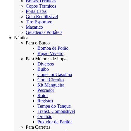
Bolsas Térmicas
Copos Térmicos
Porta Latas
Gelo Reutilizável
Tiro Esportivo
Maçarico
Geladeiras Portáteis
Náutica
Para o Barco
Bomba de Porão
Bujão Viveiro
Para Motores de Popa
Diversos
Bulbo
Conector Gasolina
Corta Circuito
Kit Mangueira
Pescador
Rotor
Registro
Tampa do Tanque
Transf. Combustível
Orelhão
Puxador de Partida
Para Carretas