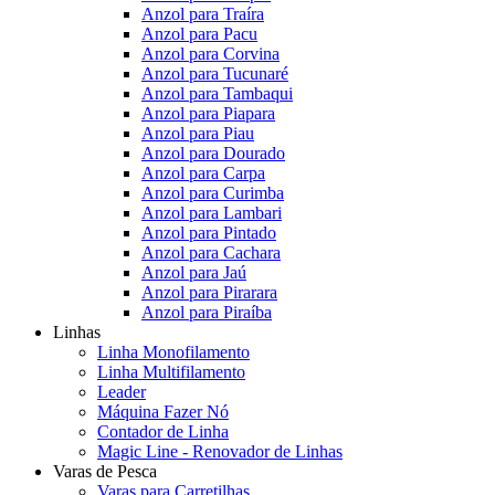
Anzol para Traíra
Anzol para Pacu
Anzol para Corvina
Anzol para Tucunaré
Anzol para Tambaqui
Anzol para Piapara
Anzol para Piau
Anzol para Dourado
Anzol para Carpa
Anzol para Curimba
Anzol para Lambari
Anzol para Pintado
Anzol para Cachara
Anzol para Jaú
Anzol para Pirarara
Anzol para Piraíba
Linhas
Linha Monofilamento
Linha Multifilamento
Leader
Máquina Fazer Nó
Contador de Linha
Magic Line - Renovador de Linhas
Varas de Pesca
Varas para Carretilhas