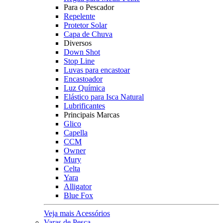
Para o Pescador
Repelente
Protetor Solar
Capa de Chuva
Diversos
Down Shot
Stop Line
Luvas para encastoar
Encastoador
Luz Química
Elástico para Isca Natural
Lubrificantes
Principais Marcas
Glico
Capella
CCM
Owner
Mury
Celta
Yara
Alligator
Blue Fox
Veja mais Acessórios
Varas de Pesca