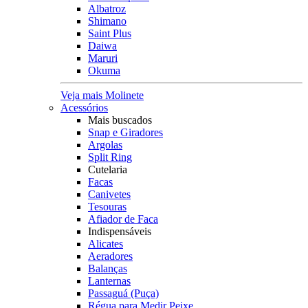
Albatroz
Shimano
Saint Plus
Daiwa
Maruri
Okuma
Veja mais Molinete
Acessórios
Mais buscados
Snap e Giradores
Argolas
Split Ring
Cutelaria
Facas
Canivetes
Tesouras
Afiador de Faca
Indispensáveis
Alicates
Aeradores
Balanças
Lanternas
Passaguá (Puça)
Régua para Medir Peixe