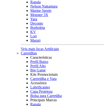
Rapala
Nelson Nakamura
Marine Sports
Monster 3X
Yara
Deconto
Borboleta
KV
Lori
Maruri
Veja mais Iscas Artificiais
Carretilhas
Características
Perfil Baixo
Perfil Alto
Big Game
Kits Promocionais
Carrretilha e Vara
Acessórios
Lubrificantes
Capa Protetora
Bolsa para Carretilha
Principais Marcas
Rapala