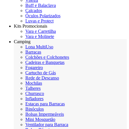
Viseira
Buff e Balaclava
Calçados
Óculos Polarizados
Luvas e Protect
Kits Promocionais
Vara e Carretilha
Vara e Molinete
Camping
Lona MultiUso
Barracas
Colchões e Colchonetes
Cadeiras e Banquetas
Fogareiro
Cartucho de Gás
Rede de Descanso
Mochilas
Talheres
Churrasco
Infladores
Estacas para Barracas
Binóculos
Bolsas Impermeáveis
Mini Mosquetão
Ventilador para Barraca