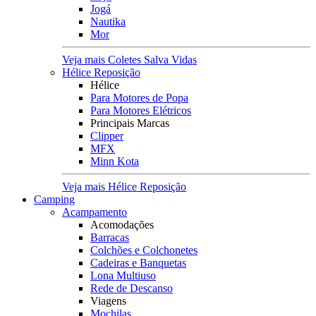
Jogá
Nautika
Mor
Veja mais Coletes Salva Vidas
Hélice Reposição
Hélice
Para Motores de Popa
Para Motores Elétricos
Principais Marcas
Clipper
MFX
Minn Kota
Veja mais Hélice Reposição
Camping
Acampamento
Acomodações
Barracas
Colchões e Colchonetes
Cadeiras e Banquetas
Lona Multiuso
Rede de Descanso
Viagens
Mochilas