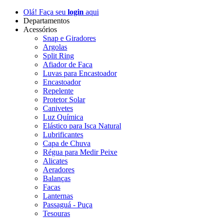
Olá! Faça seu
login
aqui
Departamentos
Acessórios
Snap e Giradores
Argolas
Split Ring
Afiador de Faca
Luvas para Encastoador
Encastoador
Repelente
Protetor Solar
Canivetes
Luz Química
Elástico para Isca Natural
Lubrificantes
Capa de Chuva
Régua para Medir Peixe
Alicates
Aeradores
Balanças
Facas
Lanternas
Passaguá - Puça
Tesouras