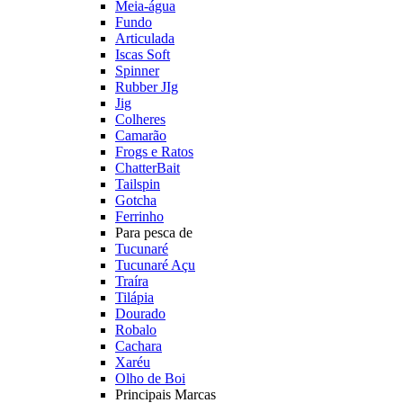
Meia-água
Fundo
Articulada
Iscas Soft
Spinner
Rubber JIg
Jig
Colheres
Camarão
Frogs e Ratos
ChatterBait
Tailspin
Gotcha
Ferrinho
Para pesca de
Tucunaré
Tucunaré Açu
Traíra
Tilápia
Dourado
Robalo
Cachara
Xaréu
Olho de Boi
Principais Marcas