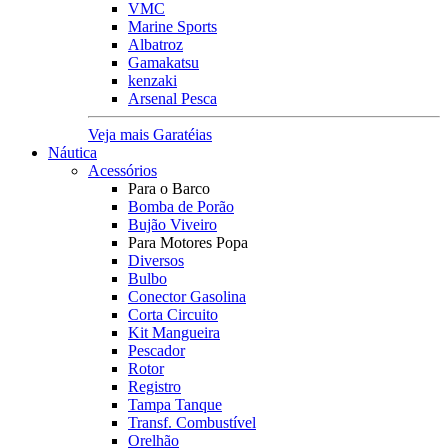
VMC
Marine Sports
Albatroz
Gamakatsu
kenzaki
Arsenal Pesca
Veja mais Garatéias
Náutica
Acessórios
Para o Barco
Bomba de Porão
Bujão Viveiro
Para Motores Popa
Diversos
Bulbo
Conector Gasolina
Corta Circuito
Kit Mangueira
Pescador
Rotor
Registro
Tampa Tanque
Transf. Combustível
Orelhão