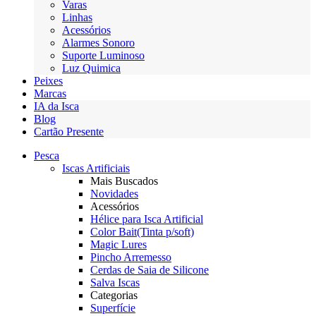
Varas
Linhas
Acessórios
Alarmes Sonoro
Suporte Luminoso
Luz Quimica
Peixes
Marcas
IA da Isca
Blog
Cartão Presente
Pesca
Iscas Artificiais
Mais Buscados
Novidades
Acessórios
Hélice para Isca Artificial
Color Bait(Tinta p/soft)
Magic Lures
Pincho Arremesso
Cerdas de Saia de Silicone
Salva Iscas
Categorias
Superfície