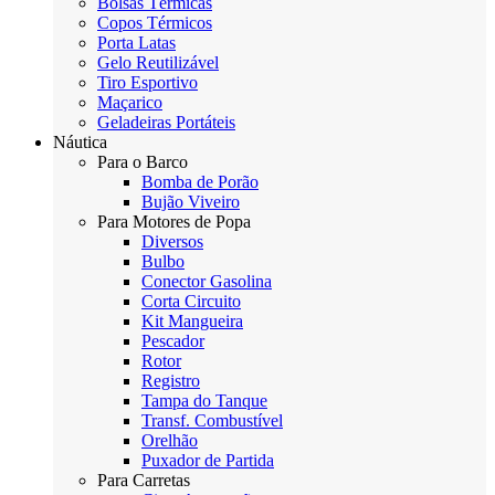
Bolsas Térmicas
Copos Térmicos
Porta Latas
Gelo Reutilizável
Tiro Esportivo
Maçarico
Geladeiras Portáteis
Náutica
Para o Barco
Bomba de Porão
Bujão Viveiro
Para Motores de Popa
Diversos
Bulbo
Conector Gasolina
Corta Circuito
Kit Mangueira
Pescador
Rotor
Registro
Tampa do Tanque
Transf. Combustível
Orelhão
Puxador de Partida
Para Carretas