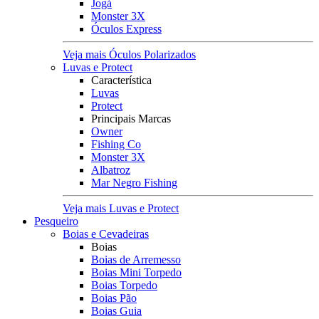
Jogá
Monster 3X
Óculos Express
Veja mais Óculos Polarizados
Luvas e Protect
Característica
Luvas
Protect
Principais Marcas
Owner
Fishing Co
Monster 3X
Albatroz
Mar Negro Fishing
Veja mais Luvas e Protect
Pesqueiro
Boias e Cevadeiras
Boias
Boias de Arremesso
Boias Mini Torpedo
Boias Torpedo
Boias Pão
Boias Guia