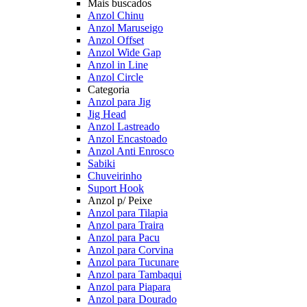
Mais buscados
Anzol Chinu
Anzol Maruseigo
Anzol Offset
Anzol Wide Gap
Anzol in Line
Anzol Circle
Categoria
Anzol para Jig
Jig Head
Anzol Lastreado
Anzol Encastoado
Anzol Anti Enrosco
Sabiki
Chuveirinho
Suport Hook
Anzol p/ Peixe
Anzol para Tilapia
Anzol para Traira
Anzol para Pacu
Anzol para Corvina
Anzol para Tucunare
Anzol para Tambaqui
Anzol para Piapara
Anzol para Dourado