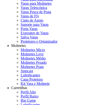
Varas para Molinetes
Varas Telescópica
Varas Pesca de Praia
Varas de Fly
Cinto de Apoio
Suporte para Varas
Porta Varas
Expositor de Varas
Salva Varas
Protetores e Organizador
Molinetes
Molinetes Micro
Molinetes Leve
Molinetes Médio
Molinetes Pesado
Molinetes Praia
Spincast
Lubrificantes
Capa Protetora
Kit Vara e Molinete
Carretilhas
Perfil Alto
Perfil Baixo
Big Game
Lubrificantes