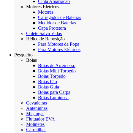
Cinta Amarração
Motores Elétricos
Motores
Carregador de Baterias
Medidor de Baterias
Capa Protetora
Colete Salva Vidas
Hélice de Reposição
Para Motores de Popa
Para Motores Elétricos
Pesqueiro
Boias
Boias de Arremesso
Boias Mini Torpedo
Boias Torpedo
Boias Pão
Boias Guia
Boias para Carpa
Boias Luminosa
Cevadeiras
Anteninhas
Miçangas
Flutuador EVA
Molinetes
Carretilhas