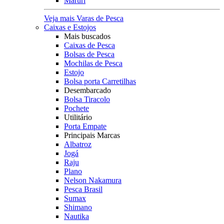
Maruri
Veja mais Varas de Pesca
Caixas e Estojos
Mais buscados
Caixas de Pesca
Bolsas de Pesca
Mochilas de Pesca
Estojo
Bolsa porta Carretilhas
Desembarcado
Bolsa Tiracolo
Pochete
Utilitário
Porta Empate
Principais Marcas
Albatroz
Jogá
Raju
Plano
Nelson Nakamura
Pesca Brasil
Sumax
Shimano
Nautika