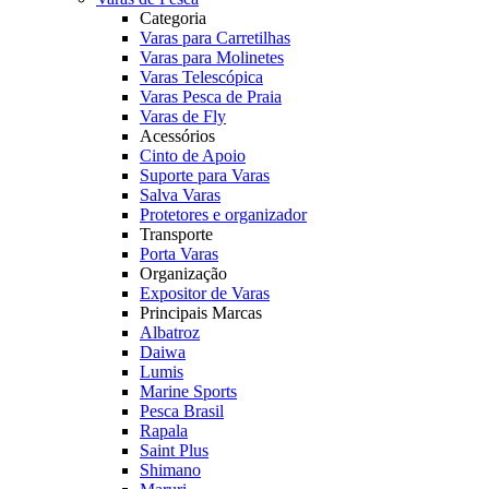
Categoria
Varas para Carretilhas
Varas para Molinetes
Varas Telescópica
Varas Pesca de Praia
Varas de Fly
Acessórios
Cinto de Apoio
Suporte para Varas
Salva Varas
Protetores e organizador
Transporte
Porta Varas
Organização
Expositor de Varas
Principais Marcas
Albatroz
Daiwa
Lumis
Marine Sports
Pesca Brasil
Rapala
Saint Plus
Shimano