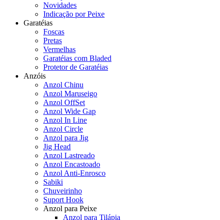
Novidades
Indicação por Peixe
Garatéias
Foscas
Pretas
Vermelhas
Garatéias com Bladed
Protetor de Garatéias
Anzóis
Anzol Chinu
Anzol Maruseigo
Anzol OffSet
Anzol Wide Gap
Anzol In Line
Anzol Circle
Anzol para Jig
Jig Head
Anzol Lastreado
Anzol Encastoado
Anzol Anti-Enrosco
Sabiki
Chuveirinho
Suport Hook
Anzol para Peixe
Anzol para Tilápia