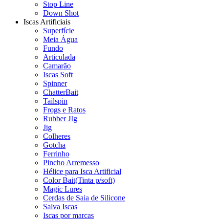
Stop Line
Down Shot
Iscas Artificiais
Superfície
Meia Água
Fundo
Articulada
Camarão
Iscas Soft
Spinner
ChatterBait
Tailspin
Frogs e Ratos
Rubber JIg
Jig
Colheres
Gotcha
Ferrinho
Pincho Arremesso
Hélice para Isca Artificial
Color Bait(Tinta p/soft)
Magic Lures
Cerdas de Saia de Silicone
Salva Iscas
Iscas por marcas