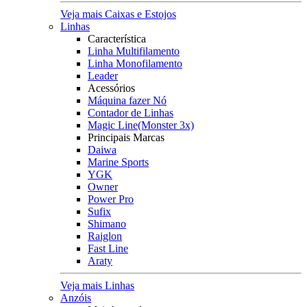
Veja mais Caixas e Estojos
Linhas
Característica
Linha Multifilamento
Linha Monofilamento
Leader
Acessórios
Máquina fazer Nó
Contador de Linhas
Magic Line(Monster 3x)
Principais Marcas
Daiwa
Marine Sports
YGK
Owner
Power Pro
Sufix
Shimano
Raiglon
Fast Line
Araty
Veja mais Linhas
Anzóis