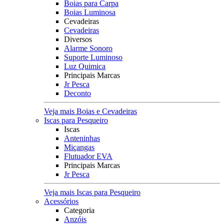
Boias para Carpa
Boias Luminosa
Cevadeiras
Cevadeiras
Diversos
Alarme Sonoro
Suporte Luminoso
Luz Quimica
Principais Marcas
Jr Pesca
Deconto
Veja mais Boias e Cevadeiras
Iscas para Pesqueiro
Iscas
Anteninhas
Miçangas
Flutuador EVA
Principais Marcas
Jr Pesca
Veja mais Iscas para Pesqueiro
Acessórios
Categoria
Anzóis