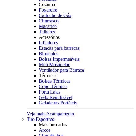
Cozinha
Fogareiro
Cartucho de Gás
Churrasco
Maçarico
Talheres
Acessórios
Infladores
Estacas para barracas
Binóculos
Bolsas Impermeáveis
Mini Mosquetão
Ventilador para Barraca
Térmicas
Bolsas Térmicas
Copo Térmico
Porta Latas
Gelo Reutilizável
Geladeiras Portáteis
Veja mais Acampamento
Tiro Esportivo
Mais buscados
Arcos
Chumbinhos