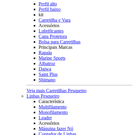
Perfil alto
Perfil baixo
kit
Carretilha e Vara
Acessórios
Lubrificantes
Capa Protetora
Bolsa para Carretilhas
Principais Marcas
Rapala
Marine Sports
Albatroz
Daiwa
Saint Plus
Shimano
Veja mais Carretilhas Pesqueiro
Linhas Pesqueiro
Característica
Multifilamento
Monofilamento
Leader
Acessórios
Máquina fazer Nó
Contador de Linhas