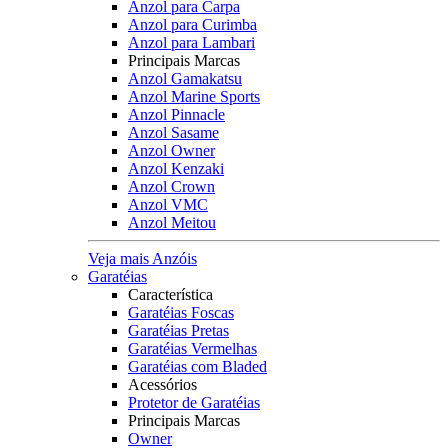
Anzol para Carpa
Anzol para Curimba
Anzol para Lambari
Principais Marcas
Anzol Gamakatsu
Anzol Marine Sports
Anzol Pinnacle
Anzol Sasame
Anzol Owner
Anzol Kenzaki
Anzol Crown
Anzol VMC
Anzol Meitou
Veja mais Anzóis
Garatéias
Característica
Garatéias Foscas
Garatéias Pretas
Garatéias Vermelhas
Garatéias com Bladed
Acessórios
Protetor de Garatéias
Principais Marcas
Owner