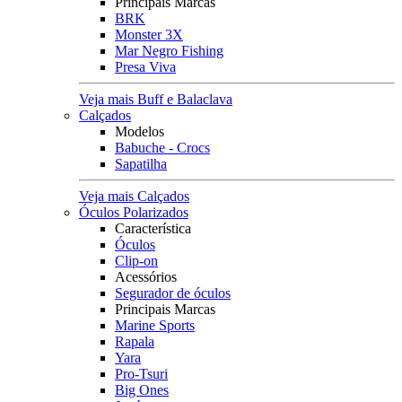
Principais Marcas
BRK
Monster 3X
Mar Negro Fishing
Presa Viva
Veja mais Buff e Balaclava
Calçados
Modelos
Babuche - Crocs
Sapatilha
Veja mais Calçados
Óculos Polarizados
Característica
Óculos
Clip-on
Acessórios
Segurador de óculos
Principais Marcas
Marine Sports
Rapala
Yara
Pro-Tsuri
Big Ones