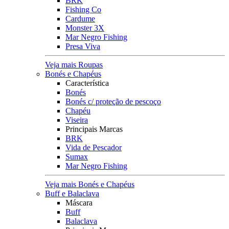
BRK
Fishing Co
Cardume
Monster 3X
Mar Negro Fishing
Presa Viva
Veja mais Roupas
Bonés e Chapéus
Característica
Bonés
Bonés c/ proteção de pescoço
Chapéu
Viseira
Principais Marcas
BRK
Vida de Pescador
Sumax
Mar Negro Fishing
Veja mais Bonés e Chapéus
Buff e Balaclava
Máscara
Buff
Balaclava