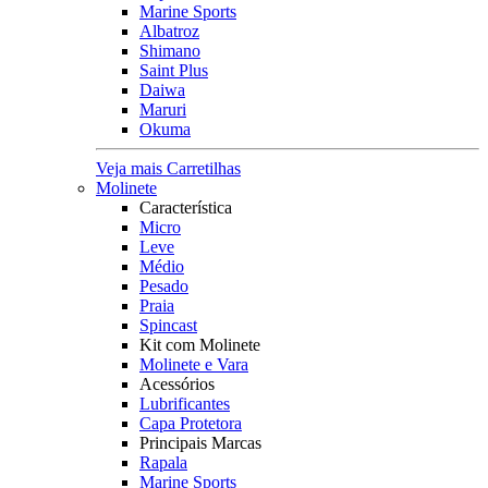
Marine Sports
Albatroz
Shimano
Saint Plus
Daiwa
Maruri
Okuma
Veja mais Carretilhas
Molinete
Característica
Micro
Leve
Médio
Pesado
Praia
Spincast
Kit com Molinete
Molinete e Vara
Acessórios
Lubrificantes
Capa Protetora
Principais Marcas
Rapala
Marine Sports