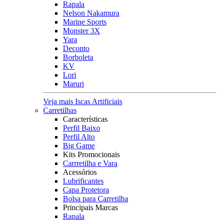
Rapala
Nelson Nakamura
Marine Sports
Monster 3X
Yara
Deconto
Borboleta
KV
Lori
Maruri
Veja mais Iscas Artificiais
Carretilhas
Características
Perfil Baixo
Perfil Alto
Big Game
Kits Promocionais
Carrretilha e Vara
Acessórios
Lubrificantes
Capa Protetora
Bolsa para Carretilha
Principais Marcas
Rapala