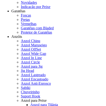
Novidades
Indicação por Peixe
Garatéias
Foscas
Pretas
Vermelhas
Garatéias com Bladed
Protetor de Garatéias
Anzóis
Anzol Chinu
Anzol Maruseigo
Anzol OffSet
Anzol Wide Gap
Anzol In Line
Anzol Circle
Anzol para Jig
Jig Head
Anzol Lastreado
Anzol Encastoado
Anzol Anti-Enrosco
Sabiki
Chuveirinho
Suport Hook
Anzol para Peixe
Anzol para Tilápia