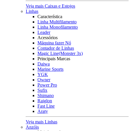
Veja mais Caixas e Estojos
Linhas
Característica
Linha Multifilamento
Linha Monofilamento
Leader
Acessórios
Máquina fazer Nó
Contador de Linhas
Magic Line(Monster 3x)
Principais Marcas
Daiwa
Marine Sports
YGK
Owner
Power Pro
Sufix
Shimano
Raiglon
Fast Line
Araty
Veja mais Linhas
Anzóis