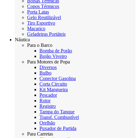
Bolsas Térmicas
Copos Térmicos
Porta Latas
Gelo Reutilizável
Tiro Esportivo
Maçarico
Geladeiras Portáteis
Náutica
Para o Barco
Bomba de Porão
Bujão Viveiro
Para Motores de Popa
Diversos
Bulbo
Conector Gasolina
Corta Circuito
Kit Mangueira
Pescador
Rotor
Registro
Tampa do Tanque
Transf. Combustível
Orelhão
Puxador de Partida
Para Carretas