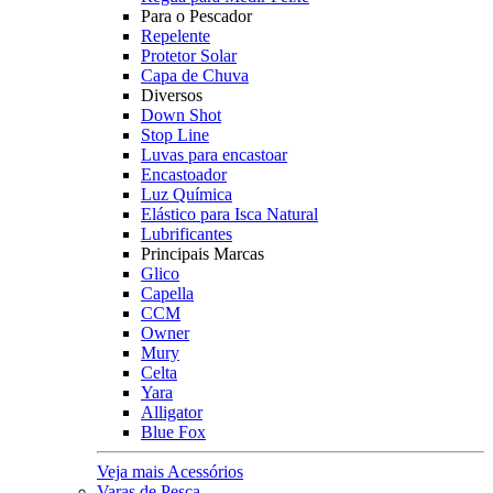
Para o Pescador
Repelente
Protetor Solar
Capa de Chuva
Diversos
Down Shot
Stop Line
Luvas para encastoar
Encastoador
Luz Química
Elástico para Isca Natural
Lubrificantes
Principais Marcas
Glico
Capella
CCM
Owner
Mury
Celta
Yara
Alligator
Blue Fox
Veja mais Acessórios
Varas de Pesca