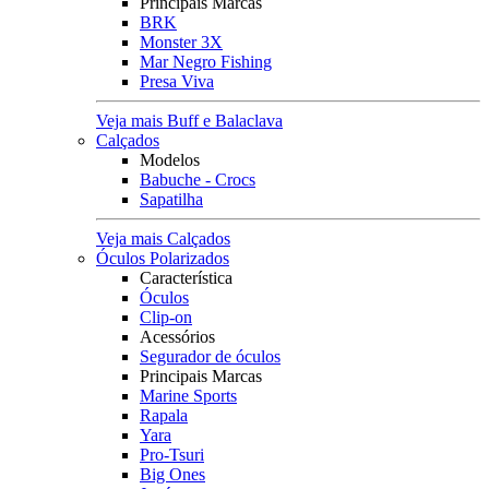
Principais Marcas
BRK
Monster 3X
Mar Negro Fishing
Presa Viva
Veja mais Buff e Balaclava
Calçados
Modelos
Babuche - Crocs
Sapatilha
Veja mais Calçados
Óculos Polarizados
Característica
Óculos
Clip-on
Acessórios
Segurador de óculos
Principais Marcas
Marine Sports
Rapala
Yara
Pro-Tsuri
Big Ones