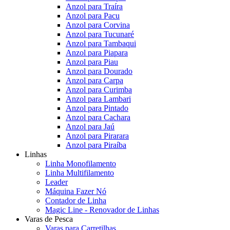
Anzol para Traíra
Anzol para Pacu
Anzol para Corvina
Anzol para Tucunaré
Anzol para Tambaqui
Anzol para Piapara
Anzol para Piau
Anzol para Dourado
Anzol para Carpa
Anzol para Curimba
Anzol para Lambari
Anzol para Pintado
Anzol para Cachara
Anzol para Jaú
Anzol para Pirarara
Anzol para Piraíba
Linhas
Linha Monofilamento
Linha Multifilamento
Leader
Máquina Fazer Nó
Contador de Linha
Magic Line - Renovador de Linhas
Varas de Pesca
Varas para Carretilhas