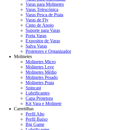
Varas para Molinetes
Varas Telescópica
Varas Pesca de Praia
Varas de Fly
Cinto de Apoio
Suporte para Varas
Porta Varas
Expositor de Varas
Salva Varas
Protetores e Organizador
Molinetes
Molinetes Micro
Molinetes Leve
Molinetes Médio
Molinetes Pesado
Molinetes Praia
Spincast
Lubrificantes
Capa Protetora
Kit Vara e Molinete
Carretilhas
Perfil Alto
Perfil Baixo
Big Game
Lubrificantes