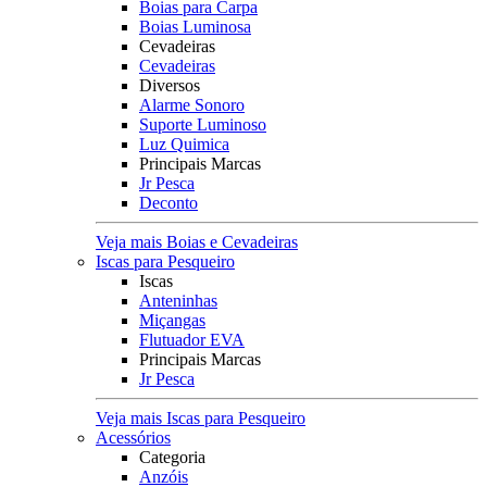
Boias para Carpa
Boias Luminosa
Cevadeiras
Cevadeiras
Diversos
Alarme Sonoro
Suporte Luminoso
Luz Quimica
Principais Marcas
Jr Pesca
Deconto
Veja mais Boias e Cevadeiras
Iscas para Pesqueiro
Iscas
Anteninhas
Miçangas
Flutuador EVA
Principais Marcas
Jr Pesca
Veja mais Iscas para Pesqueiro
Acessórios
Categoria
Anzóis