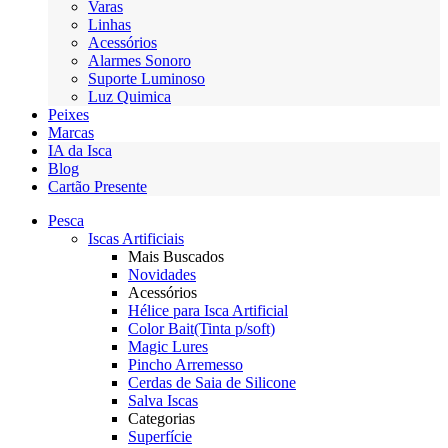
Varas
Linhas
Acessórios
Alarmes Sonoro
Suporte Luminoso
Luz Quimica
Peixes
Marcas
IA da Isca
Blog
Cartão Presente
Pesca
Iscas Artificiais
Mais Buscados
Novidades
Acessórios
Hélice para Isca Artificial
Color Bait(Tinta p/soft)
Magic Lures
Pincho Arremesso
Cerdas de Saia de Silicone
Salva Iscas
Categorias
Superfície