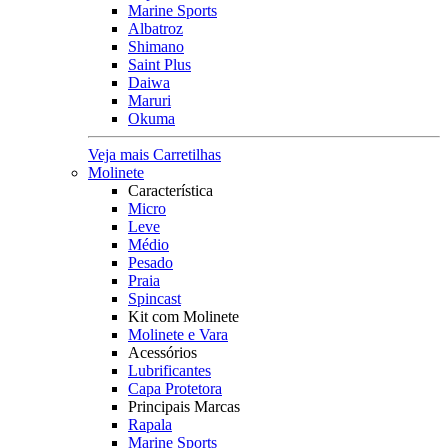
Marine Sports
Albatroz
Shimano
Saint Plus
Daiwa
Maruri
Okuma
Veja mais Carretilhas
Molinete
Característica
Micro
Leve
Médio
Pesado
Praia
Spincast
Kit com Molinete
Molinete e Vara
Acessórios
Lubrificantes
Capa Protetora
Principais Marcas
Rapala
Marine Sports