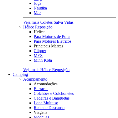
Jogá
Nautika
Mor
Veja mais Coletes Salva Vidas
Hélice Reposição
Hélice
Para Motores de Popa
Para Motores Elétricos
Principais Marcas
Clipper
MFX
Minn Kota
Veja mais Hélice Reposição
Camping
Acampamento
Acomodações
Barracas
Colchões e Colchonetes
Cadeiras e Banquetas
Lona Multiuso
Rede de Descanso
Viagens
Mochilas