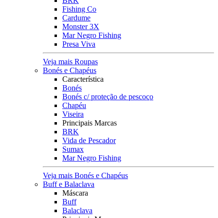
BRK
Fishing Co
Cardume
Monster 3X
Mar Negro Fishing
Presa Viva
Veja mais Roupas
Bonés e Chapéus
Característica
Bonés
Bonés c/ proteção de pescoço
Chapéu
Viseira
Principais Marcas
BRK
Vida de Pescador
Sumax
Mar Negro Fishing
Veja mais Bonés e Chapéus
Buff e Balaclava
Máscara
Buff
Balaclava