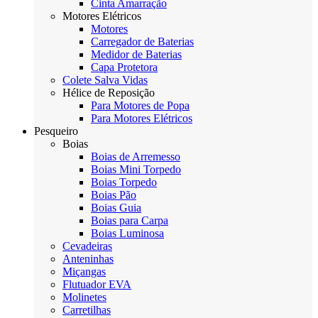
Cinta Amarração
Motores Elétricos
Motores
Carregador de Baterias
Medidor de Baterias
Capa Protetora
Colete Salva Vidas
Hélice de Reposição
Para Motores de Popa
Para Motores Elétricos
Pesqueiro
Boias
Boias de Arremesso
Boias Mini Torpedo
Boias Torpedo
Boias Pão
Boias Guia
Boias para Carpa
Boias Luminosa
Cevadeiras
Anteninhas
Miçangas
Flutuador EVA
Molinetes
Carretilhas