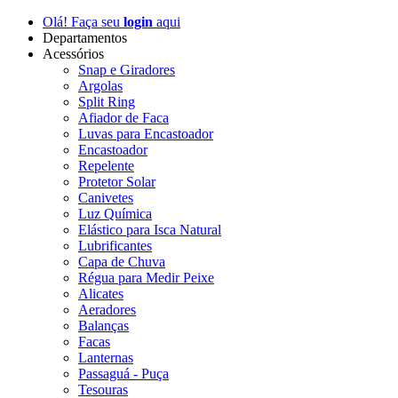
Olá! Faça seu
login
aqui
Departamentos
Acessórios
Snap e Giradores
Argolas
Split Ring
Afiador de Faca
Luvas para Encastoador
Encastoador
Repelente
Protetor Solar
Canivetes
Luz Química
Elástico para Isca Natural
Lubrificantes
Capa de Chuva
Régua para Medir Peixe
Alicates
Aeradores
Balanças
Facas
Lanternas
Passaguá - Puça
Tesouras