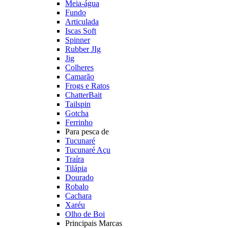
Meia-água
Fundo
Articulada
Iscas Soft
Spinner
Rubber JIg
Jig
Colheres
Camarão
Frogs e Ratos
ChatterBait
Tailspin
Gotcha
Ferrinho
Para pesca de
Tucunaré
Tucunaré Açu
Traíra
Tilápia
Dourado
Robalo
Cachara
Xaréu
Olho de Boi
Principais Marcas