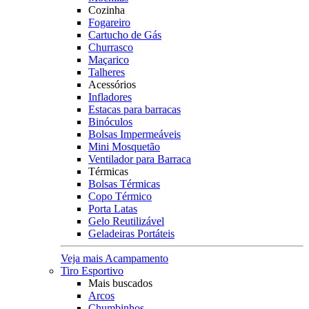
Cozinha
Fogareiro
Cartucho de Gás
Churrasco
Maçarico
Talheres
Acessórios
Infladores
Estacas para barracas
Binóculos
Bolsas Impermeáveis
Mini Mosquetão
Ventilador para Barraca
Térmicas
Bolsas Térmicas
Copo Térmico
Porta Latas
Gelo Reutilizável
Geladeiras Portáteis
Veja mais Acampamento
Tiro Esportivo
Mais buscados
Arcos
Chumbinhos