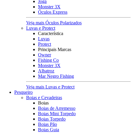
Jogá
Monster 3X
Óculos Express
Veja mais Óculos Polarizados
Luvas e Protect
Característica
Luvas
Protect
Principais Marcas
Owner
Fishing Co
Monster 3X
Albatroz
Mar Negro Fishing
Veja mais Luvas e Protect
Pesqueiro
Boias e Cevadeiras
Boias
Boias de Arremesso
Boias Mini Torpedo
Boias Torpedo
Boias Pão
Boias Guia