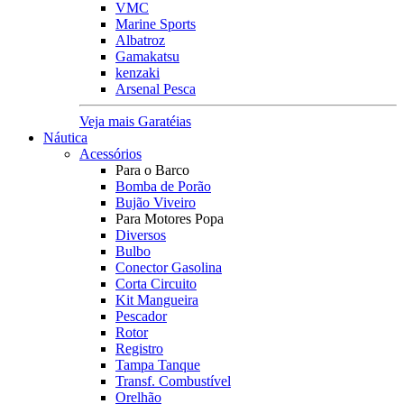
VMC
Marine Sports
Albatroz
Gamakatsu
kenzaki
Arsenal Pesca
Veja mais Garatéias
Náutica
Acessórios
Para o Barco
Bomba de Porão
Bujão Viveiro
Para Motores Popa
Diversos
Bulbo
Conector Gasolina
Corta Circuito
Kit Mangueira
Pescador
Rotor
Registro
Tampa Tanque
Transf. Combustível
Orelhão