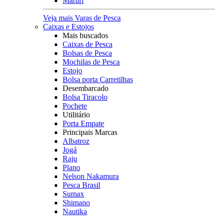
Maruri
Veja mais Varas de Pesca
Caixas e Estojos
Mais buscados
Caixas de Pesca
Bolsas de Pesca
Mochilas de Pesca
Estojo
Bolsa porta Carretilhas
Desembarcado
Bolsa Tiracolo
Pochete
Utilitário
Porta Empate
Principais Marcas
Albatroz
Jogá
Raju
Plano
Nelson Nakamura
Pesca Brasil
Sumax
Shimano
Nautika