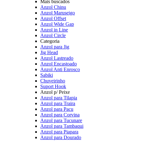
Mais buscados
Anzol Chinu
Anzol Maruseigo
Anzol Offset
Anzol Wide Gap
Anzol in Line
Anzol Circle
Categoria
Anzol para Jig
Jig Head
Anzol Lastreado
Anzol Encastoado
Anzol Anti Enrosco
Sabiki
Chuveirinho
Suport Hook
Anzol p/ Peixe
Anzol para Tilapia
Anzol para Traira
Anzol para Pacu
Anzol para Corvina
Anzol para Tucunare
Anzol para Tambaqui
Anzol para Piapara
Anzol para Dourado