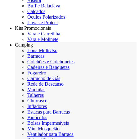
Viseira
Buff e Balaclava
Calçados
Óculos Polarizados
Luvas e Protect
Kits Promocionais
Vara e Carretilha
Vara e Molinete
Camping
Lona MultiUso
Barracas
Colchões e Colchonetes
Cadeiras e Banquetas
Fogareiro
Cartucho de Gás
Rede de Descanso
Mochilas
Talheres
Churrasco
Infladores
Estacas para Barracas
Binóculos
Bolsas Impermeáveis
Mini Mosquetão
Ventilador para Barraca