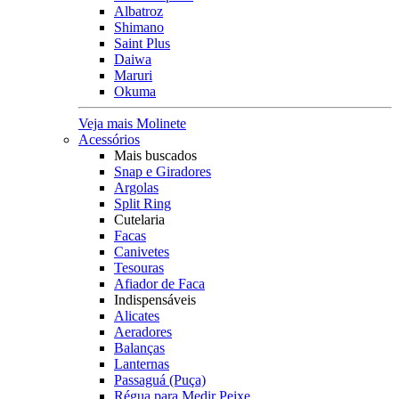
Albatroz
Shimano
Saint Plus
Daiwa
Maruri
Okuma
Veja mais Molinete
Acessórios
Mais buscados
Snap e Giradores
Argolas
Split Ring
Cutelaria
Facas
Canivetes
Tesouras
Afiador de Faca
Indispensáveis
Alicates
Aeradores
Balanças
Lanternas
Passaguá (Puça)
Régua para Medir Peixe