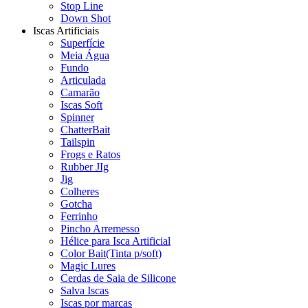
Stop Line
Down Shot
Iscas Artificiais
Superfície
Meia Água
Fundo
Articulada
Camarão
Iscas Soft
Spinner
ChatterBait
Tailspin
Frogs e Ratos
Rubber JIg
Jig
Colheres
Gotcha
Ferrinho
Pincho Arremesso
Hélice para Isca Artificial
Color Bait(Tinta p/soft)
Magic Lures
Cerdas de Saia de Silicone
Salva Iscas
Iscas por marcas