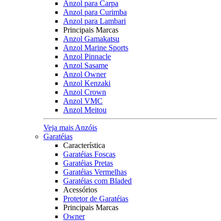
Anzol para Carpa
Anzol para Curimba
Anzol para Lambari
Principais Marcas
Anzol Gamakatsu
Anzol Marine Sports
Anzol Pinnacle
Anzol Sasame
Anzol Owner
Anzol Kenzaki
Anzol Crown
Anzol VMC
Anzol Meitou
Veja mais Anzóis
Garatéias
Característica
Garatéias Foscas
Garatéias Pretas
Garatéias Vermelhas
Garatéias com Bladed
Acessórios
Protetor de Garatéias
Principais Marcas
Owner