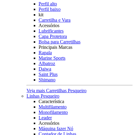
Perfil alto
Perfil baixo
kit
Carretilha e Vara
Acessórios
Lubrificantes
Capa Protetora
Bolsa para Carretilhas
Principais Marcas
Rapala
Marine Sports
Albatroz
Daiwa
Saint Plus
Shimano
Veja mais Carretilhas Pesqueiro
Linhas Pesqueiro
Característica
Multifilamento
Monofilamento
Leader
Acessórios
Máquina fazer Nó
Contador de Linhas