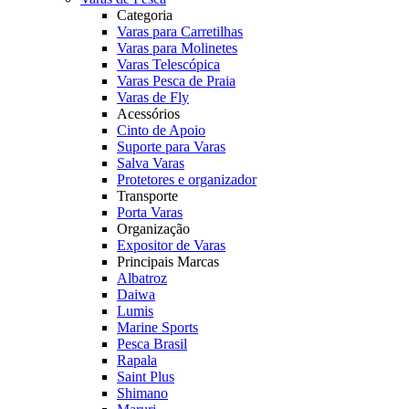
Categoria
Varas para Carretilhas
Varas para Molinetes
Varas Telescópica
Varas Pesca de Praia
Varas de Fly
Acessórios
Cinto de Apoio
Suporte para Varas
Salva Varas
Protetores e organizador
Transporte
Porta Varas
Organização
Expositor de Varas
Principais Marcas
Albatroz
Daiwa
Lumis
Marine Sports
Pesca Brasil
Rapala
Saint Plus
Shimano