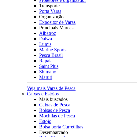
Protetores e organizador
Transporte
Porta Varas
Organização
Expositor de Varas
Principais Marcas
Albatroz
Daiwa
Lumis
Marine Sports
Pesca Brasil
Rapala
Saint Plus
Shimano
Maruri
Veja mais Varas de Pesca
Caixas e Estojos
Mais buscados
Caixas de Pesca
Bolsas de Pesca
Mochilas de Pesca
Estojo
Bolsa porta Carretilhas
Desembarcado