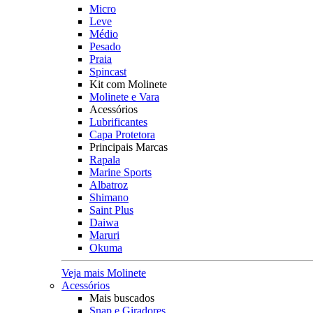
Micro
Leve
Médio
Pesado
Praia
Spincast
Kit com Molinete
Molinete e Vara
Acessórios
Lubrificantes
Capa Protetora
Principais Marcas
Rapala
Marine Sports
Albatroz
Shimano
Saint Plus
Daiwa
Maruri
Okuma
Veja mais Molinete
Acessórios
Mais buscados
Snap e Giradores