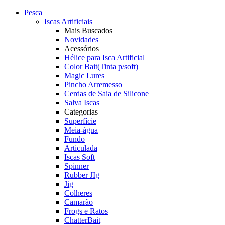
Pesca
Iscas Artificiais
Mais Buscados
Novidades
Acessórios
Hélice para Isca Artificial
Color Bait(Tinta p/soft)
Magic Lures
Pincho Arremesso
Cerdas de Saia de Silicone
Salva Iscas
Categorias
Superfície
Meia-água
Fundo
Articulada
Iscas Soft
Spinner
Rubber JIg
Jig
Colheres
Camarão
Frogs e Ratos
ChatterBait