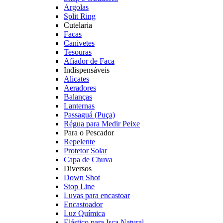
Argolas
Split Ring
Cutelaria
Facas
Canivetes
Tesouras
Afiador de Faca
Indispensáveis
Alicates
Aeradores
Balanças
Lanternas
Passaguá (Puça)
Régua para Medir Peixe
Para o Pescador
Repelente
Protetor Solar
Capa de Chuva
Diversos
Down Shot
Stop Line
Luvas para encastoar
Encastoador
Luz Química
Elástico para Isca Natural