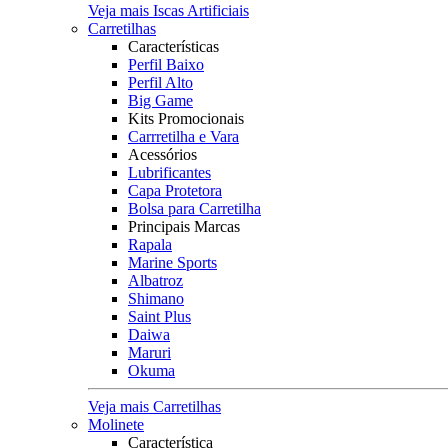
Veja mais Iscas Artificiais
Carretilhas
Características
Perfil Baixo
Perfil Alto
Big Game
Kits Promocionais
Carrretilha e Vara
Acessórios
Lubrificantes
Capa Protetora
Bolsa para Carretilha
Principais Marcas
Rapala
Marine Sports
Albatroz
Shimano
Saint Plus
Daiwa
Maruri
Okuma
Veja mais Carretilhas
Molinete
Característica