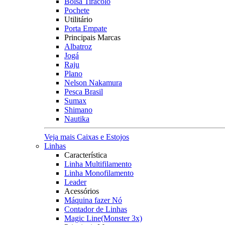
Bolsa Tiracolo
Pochete
Utilitário
Porta Empate
Principais Marcas
Albatroz
Jogá
Raju
Plano
Nelson Nakamura
Pesca Brasil
Sumax
Shimano
Nautika
Veja mais Caixas e Estojos
Linhas
Característica
Linha Multifilamento
Linha Monofilamento
Leader
Acessórios
Máquina fazer Nó
Contador de Linhas
Magic Line(Monster 3x)