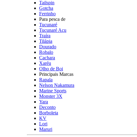
Tailspin
Gotcha
Ferrinho
Para pesca de
Tucunaré
Tucunaré Açu
Traíra
Tilápia
Dourado
Robalo
Cachara
Xaréu
Olho de Boi
Principais Marcas
Rapala
Nelson Nakamura
Marine Sports
Monster 3X
Yara
Deconto
Borboleta
KV
Lori
Maruri