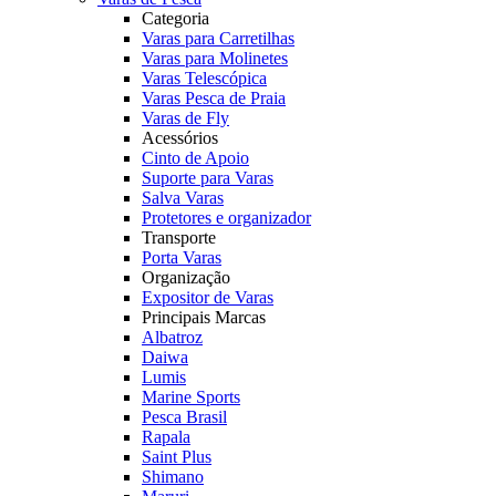
Categoria
Varas para Carretilhas
Varas para Molinetes
Varas Telescópica
Varas Pesca de Praia
Varas de Fly
Acessórios
Cinto de Apoio
Suporte para Varas
Salva Varas
Protetores e organizador
Transporte
Porta Varas
Organização
Expositor de Varas
Principais Marcas
Albatroz
Daiwa
Lumis
Marine Sports
Pesca Brasil
Rapala
Saint Plus
Shimano