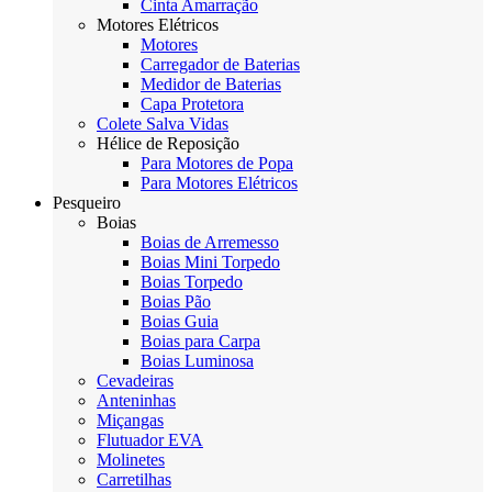
Cinta Amarração
Motores Elétricos
Motores
Carregador de Baterias
Medidor de Baterias
Capa Protetora
Colete Salva Vidas
Hélice de Reposição
Para Motores de Popa
Para Motores Elétricos
Pesqueiro
Boias
Boias de Arremesso
Boias Mini Torpedo
Boias Torpedo
Boias Pão
Boias Guia
Boias para Carpa
Boias Luminosa
Cevadeiras
Anteninhas
Miçangas
Flutuador EVA
Molinetes
Carretilhas