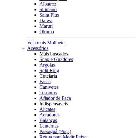
Albatroz
Shimano
Saint Plus
Daiwa
Maruri
Okuma
Veja mais Molinete
Acessórios
Mais buscados
Snap e Giradores
Argolas
Split Ring
Cutelaria
Facas
Canivetes
Tesouras
Afiador de Faca
Indispensáveis
Alicates
Aeradores
Balanças
Lanternas
Passaguá (Puça)
Régua para Medir Peixe