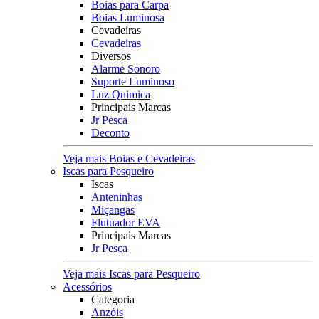
Boias para Carpa
Boias Luminosa
Cevadeiras
Cevadeiras
Diversos
Alarme Sonoro
Suporte Luminoso
Luz Quimica
Principais Marcas
Jr Pesca
Deconto
Veja mais Boias e Cevadeiras
Iscas para Pesqueiro
Iscas
Anteninhas
Miçangas
Flutuador EVA
Principais Marcas
Jr Pesca
Veja mais Iscas para Pesqueiro
Acessórios
Categoria
Anzóis