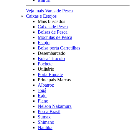
Maruri
Veja mais Varas de Pesca
Caixas e Estojos
Mais buscados
Caixas de Pesca
Bolsas de Pesca
Mochilas de Pesca
Estojo
Bolsa porta Carretilhas
Desembarcado
Bolsa Tiracolo
Pochete
Utilitário
Porta Empate
Principais Marcas
Albatroz
Jogá
Raju
Plano
Nelson Nakamura
Pesca Brasil
Sumax
Shimano
Nautika