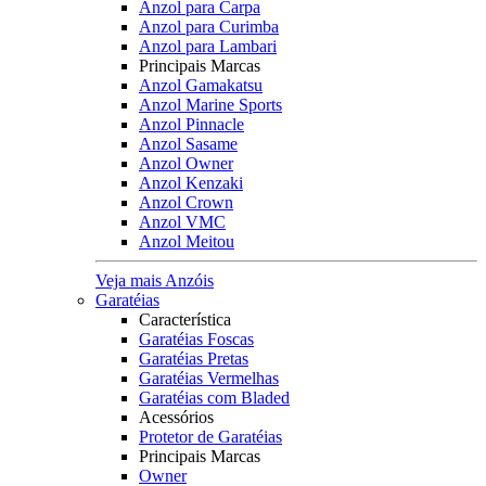
Anzol para Carpa
Anzol para Curimba
Anzol para Lambari
Principais Marcas
Anzol Gamakatsu
Anzol Marine Sports
Anzol Pinnacle
Anzol Sasame
Anzol Owner
Anzol Kenzaki
Anzol Crown
Anzol VMC
Anzol Meitou
Veja mais Anzóis
Garatéias
Característica
Garatéias Foscas
Garatéias Pretas
Garatéias Vermelhas
Garatéias com Bladed
Acessórios
Protetor de Garatéias
Principais Marcas
Owner