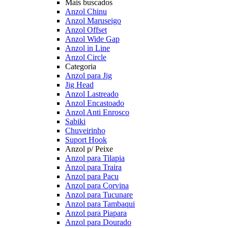
Mais buscados
Anzol Chinu
Anzol Maruseigo
Anzol Offset
Anzol Wide Gap
Anzol in Line
Anzol Circle
Categoria
Anzol para Jig
Jig Head
Anzol Lastreado
Anzol Encastoado
Anzol Anti Enrosco
Sabiki
Chuveirinho
Suport Hook
Anzol p/ Peixe
Anzol para Tilapia
Anzol para Traira
Anzol para Pacu
Anzol para Corvina
Anzol para Tucunare
Anzol para Tambaqui
Anzol para Piapara
Anzol para Dourado