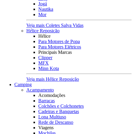
Jogá
Nautika
Mor
Veja mais Coletes Salva Vidas
Hélice Reposição
Hélice
Para Motores de Popa
Para Motores Elétricos
Principais Marcas
Clipper
MFX
Minn Kota
Veja mais Hélice Reposição
Camping
Acampamento
Acomodações
Barracas
Colchões e Colchonetes
Cadeiras e Banquetas
Lona Multiuso
Rede de Descanso
Viagens
Mochilas