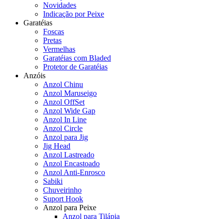
Novidades
Indicação por Peixe
Garatéias
Foscas
Pretas
Vermelhas
Garatéias com Bladed
Protetor de Garatéias
Anzóis
Anzol Chinu
Anzol Maruseigo
Anzol OffSet
Anzol Wide Gap
Anzol In Line
Anzol Circle
Anzol para Jig
Jig Head
Anzol Lastreado
Anzol Encastoado
Anzol Anti-Enrosco
Sabiki
Chuveirinho
Suport Hook
Anzol para Peixe
Anzol para Tilápia