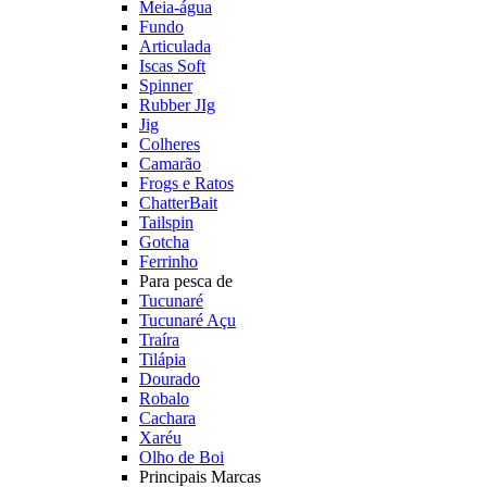
Meia-água
Fundo
Articulada
Iscas Soft
Spinner
Rubber JIg
Jig
Colheres
Camarão
Frogs e Ratos
ChatterBait
Tailspin
Gotcha
Ferrinho
Para pesca de
Tucunaré
Tucunaré Açu
Traíra
Tilápia
Dourado
Robalo
Cachara
Xaréu
Olho de Boi
Principais Marcas