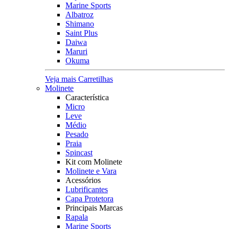
Marine Sports
Albatroz
Shimano
Saint Plus
Daiwa
Maruri
Okuma
Veja mais Carretilhas
Molinete
Característica
Micro
Leve
Médio
Pesado
Praia
Spincast
Kit com Molinete
Molinete e Vara
Acessórios
Lubrificantes
Capa Protetora
Principais Marcas
Rapala
Marine Sports