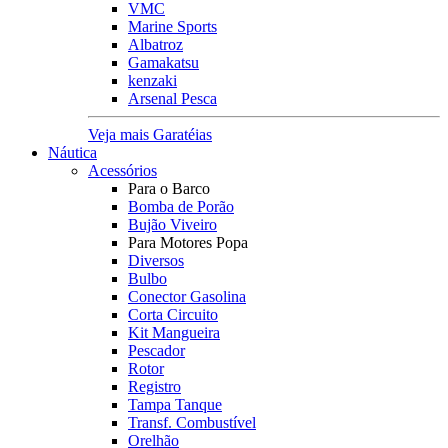
VMC
Marine Sports
Albatroz
Gamakatsu
kenzaki
Arsenal Pesca
Veja mais Garatéias
Náutica
Acessórios
Para o Barco
Bomba de Porão
Bujão Viveiro
Para Motores Popa
Diversos
Bulbo
Conector Gasolina
Corta Circuito
Kit Mangueira
Pescador
Rotor
Registro
Tampa Tanque
Transf. Combustível
Orelhão