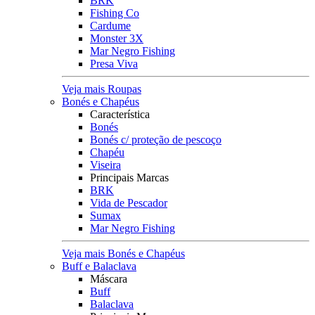
BRK
Fishing Co
Cardume
Monster 3X
Mar Negro Fishing
Presa Viva
Veja mais Roupas
Bonés e Chapéus
Característica
Bonés
Bonés c/ proteção de pescoço
Chapéu
Viseira
Principais Marcas
BRK
Vida de Pescador
Sumax
Mar Negro Fishing
Veja mais Bonés e Chapéus
Buff e Balaclava
Máscara
Buff
Balaclava