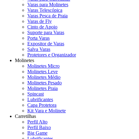
Varas para Molinetes
Varas Telescópica
Varas Pesca de Praia
Varas de Fly
Cinto de Apoio
Suporte para Varas
Porta Varas
Expositor de Varas
Salva Varas
Protetores e Organizador
Molinetes
Molinetes Micro
Molinetes Leve
Molinetes Médio
Molinetes Pesado
Molinetes Praia
Spincast
Lubrificantes
Capa Protetora
Kit Vara e Molinete
Carretilhas
Perfil Alto
Perfil Baixo
Big Game
Lubrificantes