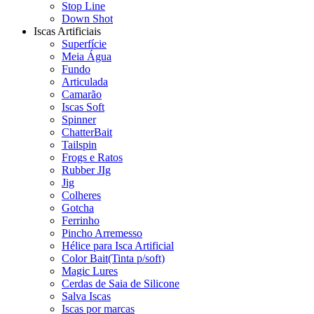
Stop Line
Down Shot
Iscas Artificiais
Superfície
Meia Água
Fundo
Articulada
Camarão
Iscas Soft
Spinner
ChatterBait
Tailspin
Frogs e Ratos
Rubber JIg
Jig
Colheres
Gotcha
Ferrinho
Pincho Arremesso
Hélice para Isca Artificial
Color Bait(Tinta p/soft)
Magic Lures
Cerdas de Saia de Silicone
Salva Iscas
Iscas por marcas