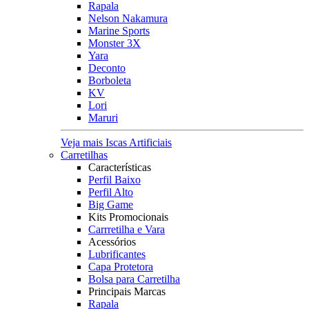
Rapala
Nelson Nakamura
Marine Sports
Monster 3X
Yara
Deconto
Borboleta
KV
Lori
Maruri
Veja mais Iscas Artificiais
Carretilhas
Características
Perfil Baixo
Perfil Alto
Big Game
Kits Promocionais
Carrretilha e Vara
Acessórios
Lubrificantes
Capa Protetora
Bolsa para Carretilha
Principais Marcas
Rapala