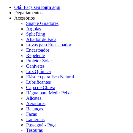
Olá! Faça seu
login
aqui
Departamentos
Acessórios
Snap e Giradores
Argolas
Split Ring
Afiador de Faca
Luvas para Encastoador
Encastoador
Repelente
Protetor Solar
Canivetes
Luz Química
Elástico para Isca Natural
Lubrificantes
Capa de Chuva
Régua para Medir Peixe
Alicates
Aeradores
Balanças
Facas
Lanternas
Passaguá - Puça
Tesouras