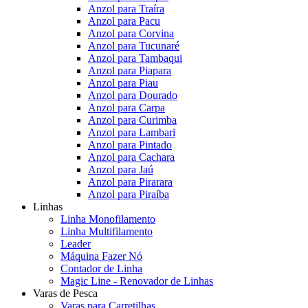
Anzol para Traíra
Anzol para Pacu
Anzol para Corvina
Anzol para Tucunaré
Anzol para Tambaqui
Anzol para Piapara
Anzol para Piau
Anzol para Dourado
Anzol para Carpa
Anzol para Curimba
Anzol para Lambari
Anzol para Pintado
Anzol para Cachara
Anzol para Jaú
Anzol para Pirarara
Anzol para Piraíba
Linhas
Linha Monofilamento
Linha Multifilamento
Leader
Máquina Fazer Nó
Contador de Linha
Magic Line - Renovador de Linhas
Varas de Pesca
Varas para Carretilhas