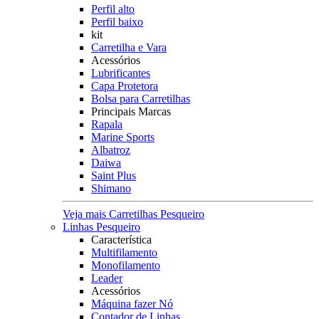
Perfil alto
Perfil baixo
kit
Carretilha e Vara
Acessórios
Lubrificantes
Capa Protetora
Bolsa para Carretilhas
Principais Marcas
Rapala
Marine Sports
Albatroz
Daiwa
Saint Plus
Shimano
Veja mais Carretilhas Pesqueiro
Linhas Pesqueiro
Característica
Multifilamento
Monofilamento
Leader
Acessórios
Máquina fazer Nó
Contador de Linhas