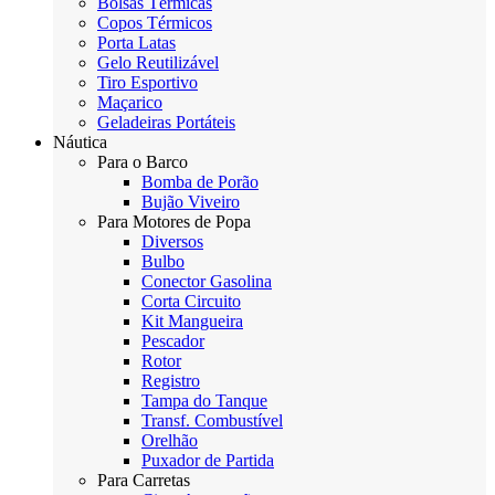
Bolsas Térmicas
Copos Térmicos
Porta Latas
Gelo Reutilizável
Tiro Esportivo
Maçarico
Geladeiras Portáteis
Náutica
Para o Barco
Bomba de Porão
Bujão Viveiro
Para Motores de Popa
Diversos
Bulbo
Conector Gasolina
Corta Circuito
Kit Mangueira
Pescador
Rotor
Registro
Tampa do Tanque
Transf. Combustível
Orelhão
Puxador de Partida
Para Carretas