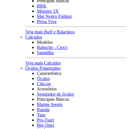
Principais Marcas
BRK
Monster 3X
Mar Negro Fishing
Presa Viva
Veja mais Buff e Balaclava
Calçados
Modelos
Babuche - Crocs
Sapatilha
Veja mais Calçados
Óculos Polarizados
Característica
Óculos
Clip-on
Acessórios
Segurador de óculos
Principais Marcas
Marine Sports
Rapala
Yara
Pro-Tsuri
Big Ones