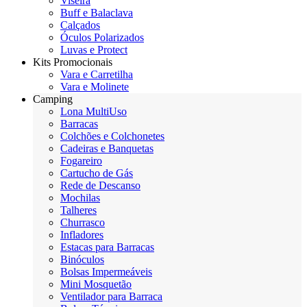
Viseira
Buff e Balaclava
Calçados
Óculos Polarizados
Luvas e Protect
Kits Promocionais
Vara e Carretilha
Vara e Molinete
Camping
Lona MultiUso
Barracas
Colchões e Colchonetes
Cadeiras e Banquetas
Fogareiro
Cartucho de Gás
Rede de Descanso
Mochilas
Talheres
Churrasco
Infladores
Estacas para Barracas
Binóculos
Bolsas Impermeáveis
Mini Mosquetão
Ventilador para Barraca