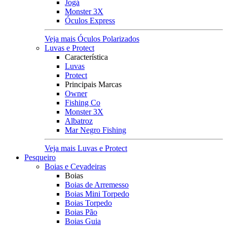
Jogá
Monster 3X
Óculos Express
Veja mais Óculos Polarizados
Luvas e Protect
Característica
Luvas
Protect
Principais Marcas
Owner
Fishing Co
Monster 3X
Albatroz
Mar Negro Fishing
Veja mais Luvas e Protect
Pesqueiro
Boias e Cevadeiras
Boias
Boias de Arremesso
Boias Mini Torpedo
Boias Torpedo
Boias Pão
Boias Guia