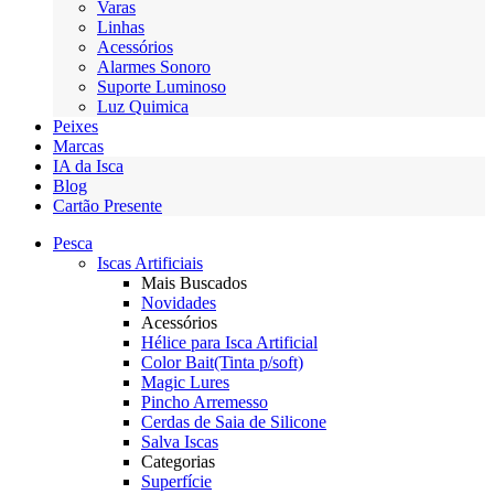
Varas
Linhas
Acessórios
Alarmes Sonoro
Suporte Luminoso
Luz Quimica
Peixes
Marcas
IA da Isca
Blog
Cartão Presente
Pesca
Iscas Artificiais
Mais Buscados
Novidades
Acessórios
Hélice para Isca Artificial
Color Bait(Tinta p/soft)
Magic Lures
Pincho Arremesso
Cerdas de Saia de Silicone
Salva Iscas
Categorias
Superfície