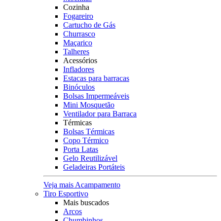
Cozinha
Fogareiro
Cartucho de Gás
Churrasco
Maçarico
Talheres
Acessórios
Infladores
Estacas para barracas
Binóculos
Bolsas Impermeáveis
Mini Mosquetão
Ventilador para Barraca
Térmicas
Bolsas Térmicas
Copo Térmico
Porta Latas
Gelo Reutilizável
Geladeiras Portáteis
Veja mais Acampamento
Tiro Esportivo
Mais buscados
Arcos
Chumbinhos