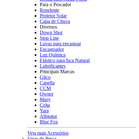
Para o Pescador
Repelente
Protetor Solar
Capa de Chuva
Diversos
Down Shot
Stop Line
Luvas para encastoar
Encastoador
Luz Química
Elástico para Isca Natural
Lubrificantes
Principais Marcas
Glico
Capella
CCM
Owner
Mury
Celta
Yara
Alligator
Blue Fox
Veja mais Acessórios
Varas de Pesca