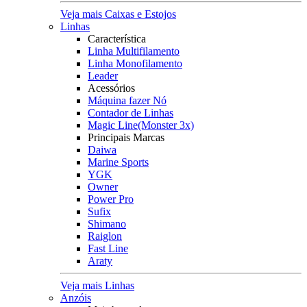
Veja mais Caixas e Estojos
Linhas
Característica
Linha Multifilamento
Linha Monofilamento
Leader
Acessórios
Máquina fazer Nó
Contador de Linhas
Magic Line(Monster 3x)
Principais Marcas
Daiwa
Marine Sports
YGK
Owner
Power Pro
Sufix
Shimano
Raiglon
Fast Line
Araty
Veja mais Linhas
Anzóis