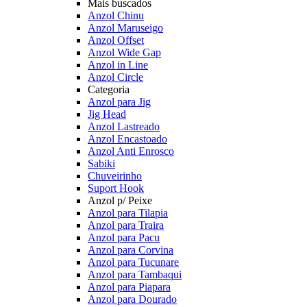
Mais buscados
Anzol Chinu
Anzol Maruseigo
Anzol Offset
Anzol Wide Gap
Anzol in Line
Anzol Circle
Categoria
Anzol para Jig
Jig Head
Anzol Lastreado
Anzol Encastoado
Anzol Anti Enrosco
Sabiki
Chuveirinho
Suport Hook
Anzol p/ Peixe
Anzol para Tilapia
Anzol para Traira
Anzol para Pacu
Anzol para Corvina
Anzol para Tucunare
Anzol para Tambaqui
Anzol para Piapara
Anzol para Dourado