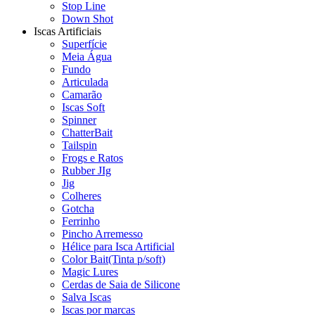
Stop Line
Down Shot
Iscas Artificiais
Superfície
Meia Água
Fundo
Articulada
Camarão
Iscas Soft
Spinner
ChatterBait
Tailspin
Frogs e Ratos
Rubber JIg
Jig
Colheres
Gotcha
Ferrinho
Pincho Arremesso
Hélice para Isca Artificial
Color Bait(Tinta p/soft)
Magic Lures
Cerdas de Saia de Silicone
Salva Iscas
Iscas por marcas