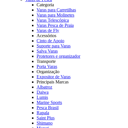
Categoria
Varas para Carretilhas
Varas para Molinetes
Varas Telescópica
Varas Pesca de Praia
Varas de Fly
Acessórios
Cinto de Apoio
Suporte para Varas
Salva Varas
Protetores e organizador
Transporte
Porta Varas
Organização
Expositor de Varas
Principais Marcas
Albatroz
Daiwa
Lumis
Marine Sports
Pesca Brasil
Rapala
Saint Plus
Shimano