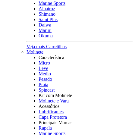
Marine Sports
Albatroz
Shimano
Saint Plus
Daiwa
Maruri
Okuma
Veja mais Carretilhas
Molinete
Característica
Micro
Leve
Médio
Pesado
Praia
Spincast
Kit com Molinete
Molinete e Vara
Acessórios
Lubrificantes
Capa Protetora
Principais Marcas
Rapala
Marine Sports