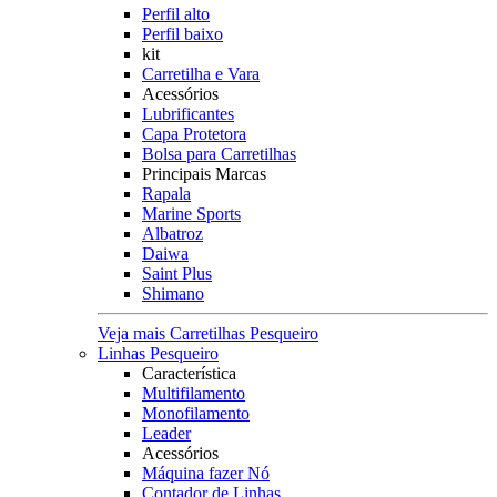
Perfil alto
Perfil baixo
kit
Carretilha e Vara
Acessórios
Lubrificantes
Capa Protetora
Bolsa para Carretilhas
Principais Marcas
Rapala
Marine Sports
Albatroz
Daiwa
Saint Plus
Shimano
Veja mais Carretilhas Pesqueiro
Linhas Pesqueiro
Característica
Multifilamento
Monofilamento
Leader
Acessórios
Máquina fazer Nó
Contador de Linhas