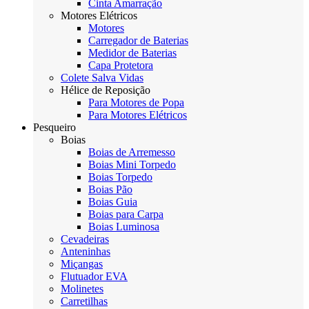
Cinta Amarração
Motores Elétricos
Motores
Carregador de Baterias
Medidor de Baterias
Capa Protetora
Colete Salva Vidas
Hélice de Reposição
Para Motores de Popa
Para Motores Elétricos
Pesqueiro
Boias
Boias de Arremesso
Boias Mini Torpedo
Boias Torpedo
Boias Pão
Boias Guia
Boias para Carpa
Boias Luminosa
Cevadeiras
Anteninhas
Miçangas
Flutuador EVA
Molinetes
Carretilhas