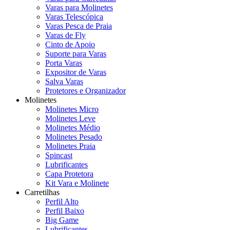
Varas para Molinetes
Varas Telescópica
Varas Pesca de Praia
Varas de Fly
Cinto de Apoio
Suporte para Varas
Porta Varas
Expositor de Varas
Salva Varas
Protetores e Organizador
Molinetes
Molinetes Micro
Molinetes Leve
Molinetes Médio
Molinetes Pesado
Molinetes Praia
Spincast
Lubrificantes
Capa Protetora
Kit Vara e Molinete
Carretilhas
Perfil Alto
Perfil Baixo
Big Game
Lubrificantes