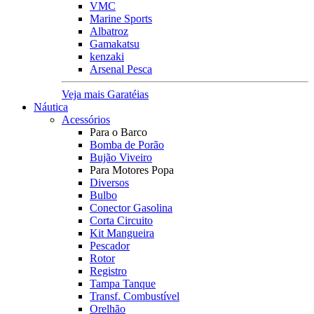
VMC
Marine Sports
Albatroz
Gamakatsu
kenzaki
Arsenal Pesca
Veja mais Garatéias
Náutica
Acessórios
Para o Barco
Bomba de Porão
Bujão Viveiro
Para Motores Popa
Diversos
Bulbo
Conector Gasolina
Corta Circuito
Kit Mangueira
Pescador
Rotor
Registro
Tampa Tanque
Transf. Combustível
Orelhão