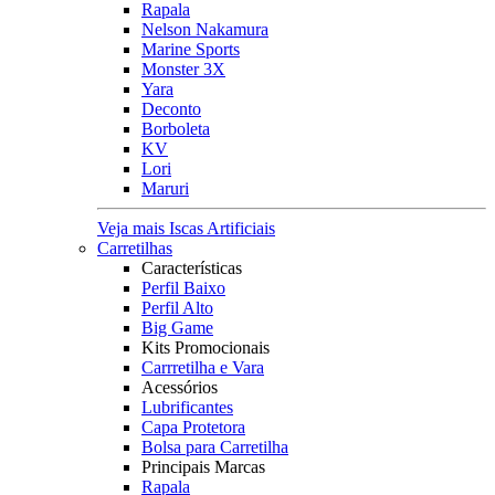
Rapala
Nelson Nakamura
Marine Sports
Monster 3X
Yara
Deconto
Borboleta
KV
Lori
Maruri
Veja mais Iscas Artificiais
Carretilhas
Características
Perfil Baixo
Perfil Alto
Big Game
Kits Promocionais
Carrretilha e Vara
Acessórios
Lubrificantes
Capa Protetora
Bolsa para Carretilha
Principais Marcas
Rapala