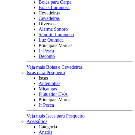
Boias para Carpa
Boias Luminosa
Cevadeiras
Cevadeiras
Diversos
Alarme Sonoro
Suporte Luminoso
Luz Quimica
Principais Marcas
Jr Pesca
Deconto
Veja mais Boias e Cevadeiras
Iscas para Pesqueiro
Iscas
Anteninhas
Miçangas
Flutuador EVA
Principais Marcas
Jr Pesca
Veja mais Iscas para Pesqueiro
Acessórios
Categoria
Anzóis