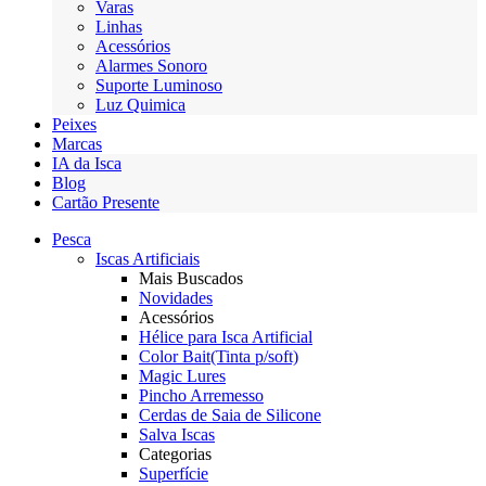
Varas
Linhas
Acessórios
Alarmes Sonoro
Suporte Luminoso
Luz Quimica
Peixes
Marcas
IA da Isca
Blog
Cartão Presente
Pesca
Iscas Artificiais
Mais Buscados
Novidades
Acessórios
Hélice para Isca Artificial
Color Bait(Tinta p/soft)
Magic Lures
Pincho Arremesso
Cerdas de Saia de Silicone
Salva Iscas
Categorias
Superfície