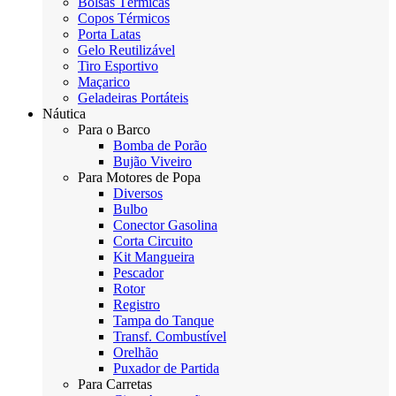
Bolsas Térmicas
Copos Térmicos
Porta Latas
Gelo Reutilizável
Tiro Esportivo
Maçarico
Geladeiras Portáteis
Náutica
Para o Barco
Bomba de Porão
Bujão Viveiro
Para Motores de Popa
Diversos
Bulbo
Conector Gasolina
Corta Circuito
Kit Mangueira
Pescador
Rotor
Registro
Tampa do Tanque
Transf. Combustível
Orelhão
Puxador de Partida
Para Carretas