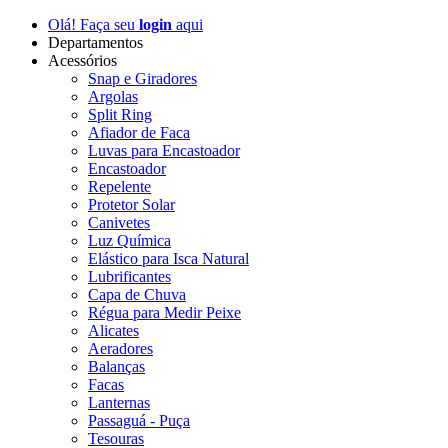
Olá! Faça seu
login
aqui
Departamentos
Acessórios
Snap e Giradores
Argolas
Split Ring
Afiador de Faca
Luvas para Encastoador
Encastoador
Repelente
Protetor Solar
Canivetes
Luz Química
Elástico para Isca Natural
Lubrificantes
Capa de Chuva
Régua para Medir Peixe
Alicates
Aeradores
Balanças
Facas
Lanternas
Passaguá - Puça
Tesouras