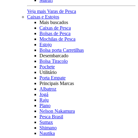
Maruri
Veja mais Varas de Pesca
Caixas e Estojos
Mais buscados
Caixas de Pesca
Bolsas de Pesca
Mochilas de Pesca
Estojo
Bolsa porta Carretilhas
Desembarcado
Bolsa Tiracolo
Pochete
Utilitário
Porta Empate
Principais Marcas
Albatroz
Jogá
Raju
Plano
Nelson Nakamura
Pesca Brasil
Sumax
Shimano
Nautika