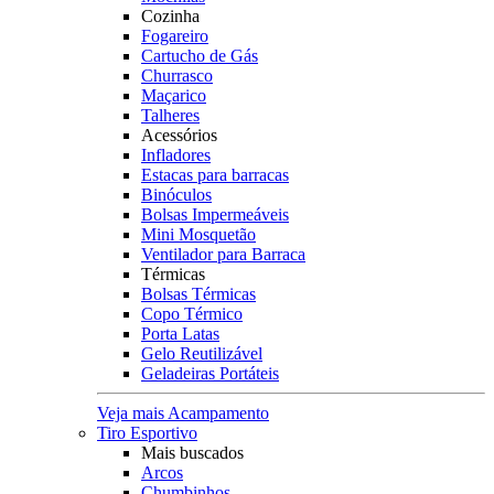
Cozinha
Fogareiro
Cartucho de Gás
Churrasco
Maçarico
Talheres
Acessórios
Infladores
Estacas para barracas
Binóculos
Bolsas Impermeáveis
Mini Mosquetão
Ventilador para Barraca
Térmicas
Bolsas Térmicas
Copo Térmico
Porta Latas
Gelo Reutilizável
Geladeiras Portáteis
Veja mais Acampamento
Tiro Esportivo
Mais buscados
Arcos
Chumbinhos