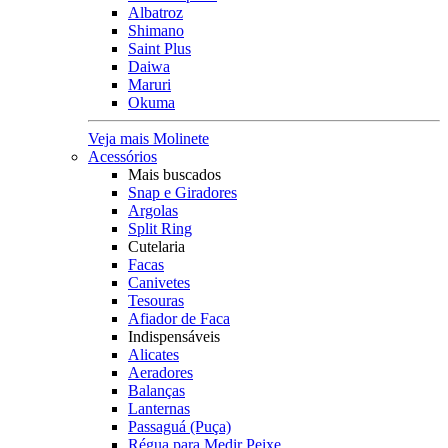
Albatroz
Shimano
Saint Plus
Daiwa
Maruri
Okuma
Veja mais Molinete
Acessórios
Mais buscados
Snap e Giradores
Argolas
Split Ring
Cutelaria
Facas
Canivetes
Tesouras
Afiador de Faca
Indispensáveis
Alicates
Aeradores
Balanças
Lanternas
Passaguá (Puça)
Régua para Medir Peixe