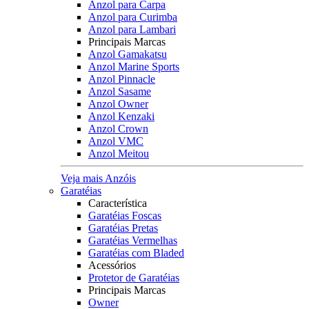
Anzol para Carpa
Anzol para Curimba
Anzol para Lambari
Principais Marcas
Anzol Gamakatsu
Anzol Marine Sports
Anzol Pinnacle
Anzol Sasame
Anzol Owner
Anzol Kenzaki
Anzol Crown
Anzol VMC
Anzol Meitou
Veja mais Anzóis
Garatéias
Característica
Garatéias Foscas
Garatéias Pretas
Garatéias Vermelhas
Garatéias com Bladed
Acessórios
Protetor de Garatéias
Principais Marcas
Owner