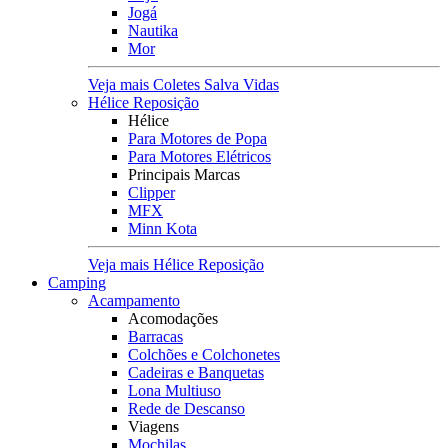
Jogá
Nautika
Mor
Veja mais Coletes Salva Vidas
Hélice Reposição
Hélice
Para Motores de Popa
Para Motores Elétricos
Principais Marcas
Clipper
MFX
Minn Kota
Veja mais Hélice Reposição
Camping
Acampamento
Acomodações
Barracas
Colchões e Colchonetes
Cadeiras e Banquetas
Lona Multiuso
Rede de Descanso
Viagens
Mochilas