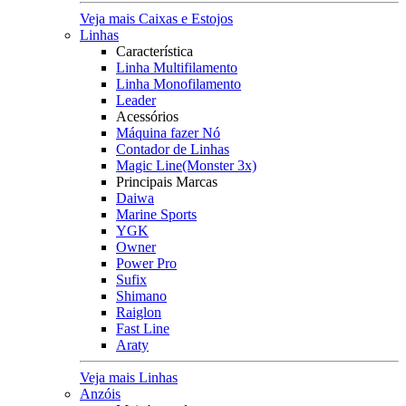
Veja mais Caixas e Estojos
Linhas
Característica
Linha Multifilamento
Linha Monofilamento
Leader
Acessórios
Máquina fazer Nó
Contador de Linhas
Magic Line(Monster 3x)
Principais Marcas
Daiwa
Marine Sports
YGK
Owner
Power Pro
Sufix
Shimano
Raiglon
Fast Line
Araty
Veja mais Linhas
Anzóis