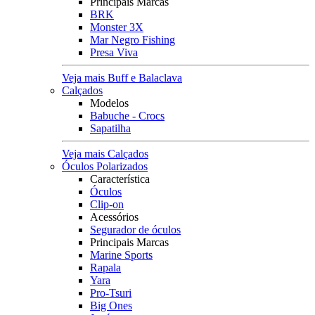
Principais Marcas
BRK
Monster 3X
Mar Negro Fishing
Presa Viva
Veja mais Buff e Balaclava
Calçados
Modelos
Babuche - Crocs
Sapatilha
Veja mais Calçados
Óculos Polarizados
Característica
Óculos
Clip-on
Acessórios
Segurador de óculos
Principais Marcas
Marine Sports
Rapala
Yara
Pro-Tsuri
Big Ones