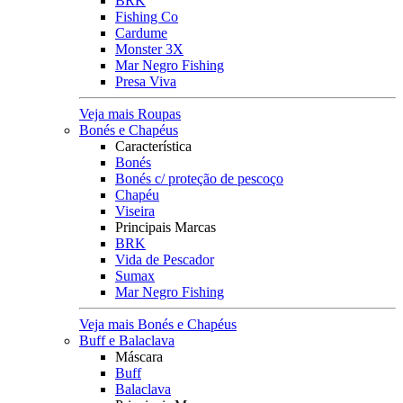
BRK
Fishing Co
Cardume
Monster 3X
Mar Negro Fishing
Presa Viva
Veja mais Roupas
Bonés e Chapéus
Característica
Bonés
Bonés c/ proteção de pescoço
Chapéu
Viseira
Principais Marcas
BRK
Vida de Pescador
Sumax
Mar Negro Fishing
Veja mais Bonés e Chapéus
Buff e Balaclava
Máscara
Buff
Balaclava