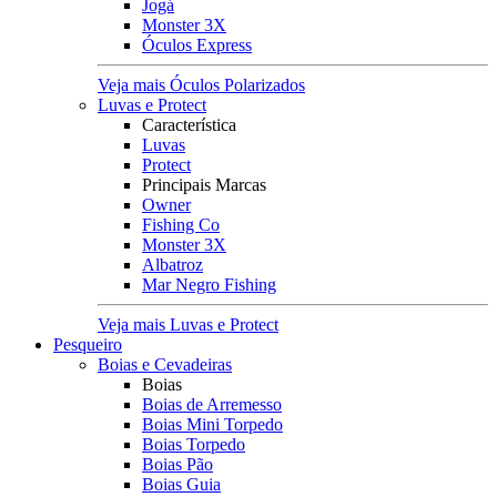
Jogá
Monster 3X
Óculos Express
Veja mais Óculos Polarizados
Luvas e Protect
Característica
Luvas
Protect
Principais Marcas
Owner
Fishing Co
Monster 3X
Albatroz
Mar Negro Fishing
Veja mais Luvas e Protect
Pesqueiro
Boias e Cevadeiras
Boias
Boias de Arremesso
Boias Mini Torpedo
Boias Torpedo
Boias Pão
Boias Guia