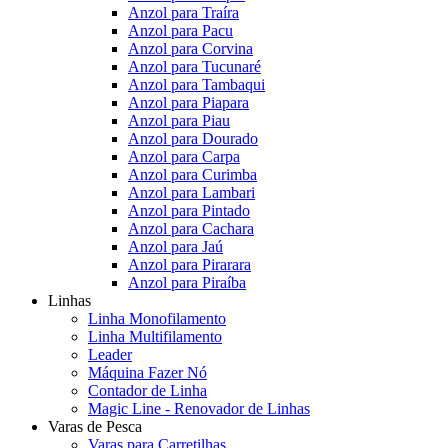
Anzol para Traíra
Anzol para Pacu
Anzol para Corvina
Anzol para Tucunaré
Anzol para Tambaqui
Anzol para Piapara
Anzol para Piau
Anzol para Dourado
Anzol para Carpa
Anzol para Curimba
Anzol para Lambari
Anzol para Pintado
Anzol para Cachara
Anzol para Jaú
Anzol para Pirarara
Anzol para Piraíba
Linhas
Linha Monofilamento
Linha Multifilamento
Leader
Máquina Fazer Nó
Contador de Linha
Magic Line - Renovador de Linhas
Varas de Pesca
Varas para Carretilhas