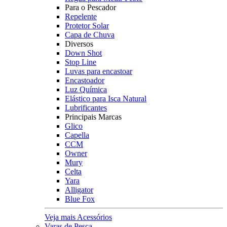
Para o Pescador
Repelente
Protetor Solar
Capa de Chuva
Diversos
Down Shot
Stop Line
Luvas para encastoar
Encastoador
Luz Química
Elástico para Isca Natural
Lubrificantes
Principais Marcas
Glico
Capella
CCM
Owner
Mury
Celta
Yara
Alligator
Blue Fox
Veja mais Acessórios
Varas de Pesca