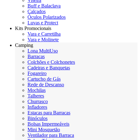
Viseira
Buff e Balaclava
Calçados
Óculos Polarizados
Luvas e Protect
Kits Promocionais
Vara e Carretilha
Vara e Molinete
Camping
Lona MultiUso
Barracas
Colchões e Colchonetes
Cadeiras e Banquetas
Fogareiro
Cartucho de Gás
Rede de Descanso
Mochilas
Talheres
Churrasco
Infladores
Estacas para Barracas
Binóculos
Bolsas Impermeáveis
Mini Mosquetão
Ventilador para Barraca