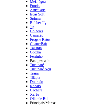
Meia-água
Fundo
Articulada
Iscas Soft
Spinner
Rubber JIg
Jig
Colheres
Camarão
Frogs e Ratos
ChatterBait
Tailspin
Gotcha
Ferrinho
Para pesca de
Tucunaré
Tucunaré Açu
Traíra
Tilápia
Dourado
Robalo
Cachara
Xaréu
Olho de Boi
Principais Marcas