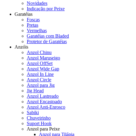
Novidades
Indicação por Peixe
Garatéias
Foscas
Pretas
Vermelhas
Garatéias com Bladed
Protetor de Garatéias
Anzóis
Anzol Chinu
Anzol Maruseigo
Anzol OffSet
Anzol Wide Gap
Anzol In Line
Anzol Circle
Anzol para Jig
Jig Head
Anzol Lastreado
Anzol Encastoado
Anzol Anti-Enrosco
Sabiki
Chuveirinho
Suport Hook
Anzol para Peixe
Anzol para Tilápia