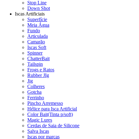
Stop Line
Down Shot
Iscas Artificiais
Superfície
Meia Água
Fundo
Articulada
Camarão
Iscas Soft
Spinner
ChatterBait
Tailspin
Frogs e Ratos
Rubber JIg
Jig
Colheres
Gotcha
Ferrinho
Pincho Arremesso
Hélice para Isca Artificial
Color Bait(Tinta p/soft)
Magic Lures
Cerdas de Saia de Silicone
Salva Iscas
Iscas por marcas