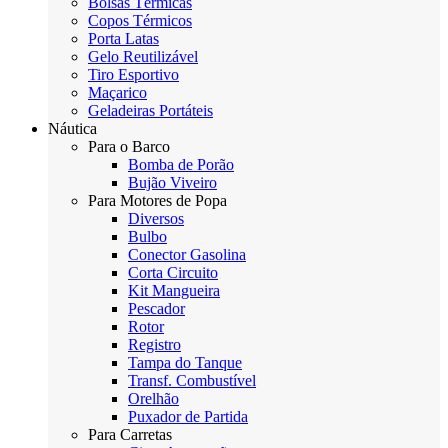
Bolsas Térmicas
Copos Térmicos
Porta Latas
Gelo Reutilizável
Tiro Esportivo
Maçarico
Geladeiras Portáteis
Náutica
Para o Barco
Bomba de Porão
Bujão Viveiro
Para Motores de Popa
Diversos
Bulbo
Conector Gasolina
Corta Circuito
Kit Mangueira
Pescador
Rotor
Registro
Tampa do Tanque
Transf. Combustível
Orelhão
Puxador de Partida
Para Carretas