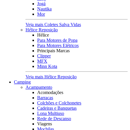
Jogá
Nautika
Mor
Veja mais Coletes Salva Vidas
Hélice Reposição
Hélice
Para Motores de Popa
Para Motores Elétricos
Principais Marcas
Clipper
MFX
Minn Kota
Veja mais Hélice Reposição
Camping
Acampamento
Acomodações
Barracas
Colchões e Colchonetes
Cadeiras e Banquetas
Lona Multiuso
Rede de Descanso
Viagens
Mochilas