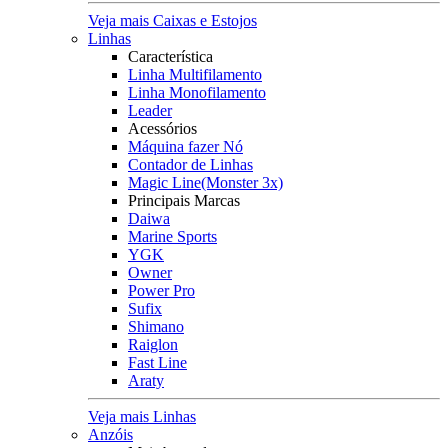
Veja mais Caixas e Estojos
Linhas
Característica
Linha Multifilamento
Linha Monofilamento
Leader
Acessórios
Máquina fazer Nó
Contador de Linhas
Magic Line(Monster 3x)
Principais Marcas
Daiwa
Marine Sports
YGK
Owner
Power Pro
Sufix
Shimano
Raiglon
Fast Line
Araty
Veja mais Linhas
Anzóis