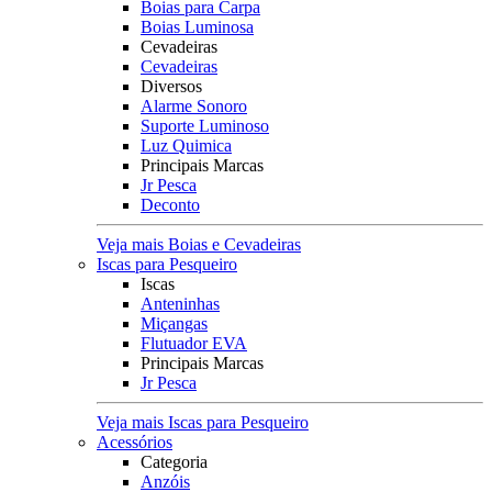
Boias para Carpa
Boias Luminosa
Cevadeiras
Cevadeiras
Diversos
Alarme Sonoro
Suporte Luminoso
Luz Quimica
Principais Marcas
Jr Pesca
Deconto
Veja mais Boias e Cevadeiras
Iscas para Pesqueiro
Iscas
Anteninhas
Miçangas
Flutuador EVA
Principais Marcas
Jr Pesca
Veja mais Iscas para Pesqueiro
Acessórios
Categoria
Anzóis