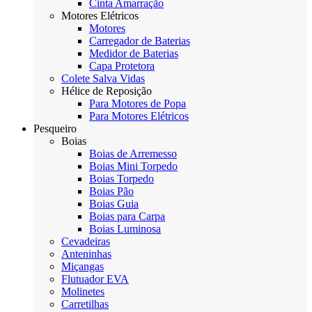
Cinta Amarração
Motores Elétricos
Motores
Carregador de Baterias
Medidor de Baterias
Capa Protetora
Colete Salva Vidas
Hélice de Reposição
Para Motores de Popa
Para Motores Elétricos
Pesqueiro
Boias
Boias de Arremesso
Boias Mini Torpedo
Boias Torpedo
Boias Pão
Boias Guia
Boias para Carpa
Boias Luminosa
Cevadeiras
Anteninhas
Miçangas
Flutuador EVA
Molinetes
Carretilhas