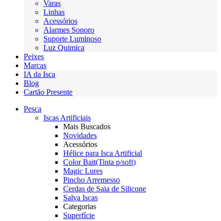
Varas
Linhas
Acessórios
Alarmes Sonoro
Suporte Luminoso
Luz Quimica
Peixes
Marcas
IA da Isca
Blog
Cartão Presente
Pesca
Iscas Artificiais
Mais Buscados
Novidades
Acessórios
Hélice para Isca Artificial
Color Bait(Tinta p/soft)
Magic Lures
Pincho Arremesso
Cerdas de Saia de Silicone
Salva Iscas
Categorias
Superfície