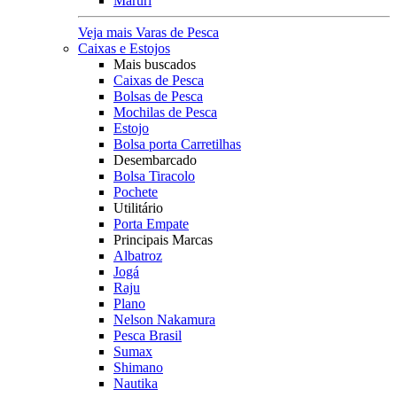
Maruri
Veja mais Varas de Pesca
Caixas e Estojos
Mais buscados
Caixas de Pesca
Bolsas de Pesca
Mochilas de Pesca
Estojo
Bolsa porta Carretilhas
Desembarcado
Bolsa Tiracolo
Pochete
Utilitário
Porta Empate
Principais Marcas
Albatroz
Jogá
Raju
Plano
Nelson Nakamura
Pesca Brasil
Sumax
Shimano
Nautika