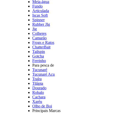
Meia-água
Fundo
Articulada
Iscas Soft
Spinner
Rubber JIg
Jig
Colheres
Camarão
Frogs e Ratos
ChatterBait
Tailspin
Gotcha
Ferrinho
Para pesca de
Tucunaré
Tucunaré Açu
Traíra
Tilápia
Dourado
Robalo
Cachara
Xaréu
Olho de Boi
Principais Marcas