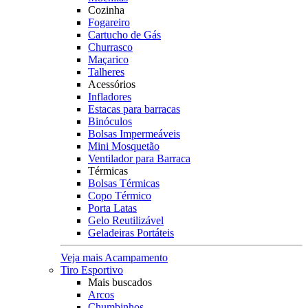
Cozinha
Fogareiro
Cartucho de Gás
Churrasco
Maçarico
Talheres
Acessórios
Infladores
Estacas para barracas
Binóculos
Bolsas Impermeáveis
Mini Mosquetão
Ventilador para Barraca
Térmicas
Bolsas Térmicas
Copo Térmico
Porta Latas
Gelo Reutilizável
Geladeiras Portáteis
Veja mais Acampamento
Tiro Esportivo
Mais buscados
Arcos
Chumbinhos