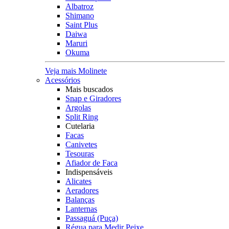
Albatroz
Shimano
Saint Plus
Daiwa
Maruri
Okuma
Veja mais Molinete
Acessórios
Mais buscados
Snap e Giradores
Argolas
Split Ring
Cutelaria
Facas
Canivetes
Tesouras
Afiador de Faca
Indispensáveis
Alicates
Aeradores
Balanças
Lanternas
Passaguá (Puça)
Régua para Medir Peixe