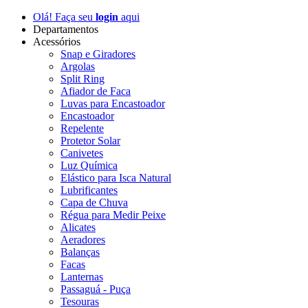
Olá! Faça seu
login
aqui
Departamentos
Acessórios
Snap e Giradores
Argolas
Split Ring
Afiador de Faca
Luvas para Encastoador
Encastoador
Repelente
Protetor Solar
Canivetes
Luz Química
Elástico para Isca Natural
Lubrificantes
Capa de Chuva
Régua para Medir Peixe
Alicates
Aeradores
Balanças
Facas
Lanternas
Passaguá - Puça
Tesouras