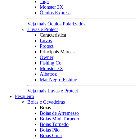
Jogá
Monster 3X
Óculos Express
Veja mais Óculos Polarizados
Luvas e Protect
Característica
Luvas
Protect
Principais Marcas
Owner
Fishing Co
Monster 3X
Albatroz
Mar Negro Fishing
Veja mais Luvas e Protect
Pesqueiro
Boias e Cevadeiras
Boias
Boias de Arremesso
Boias Mini Torpedo
Boias Torpedo
Boias Pão
Boias Guia