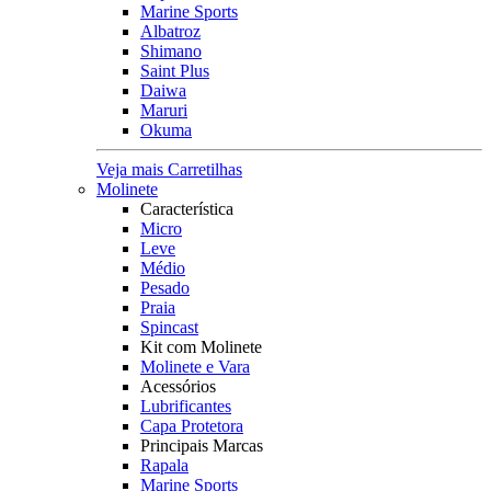
Marine Sports
Albatroz
Shimano
Saint Plus
Daiwa
Maruri
Okuma
Veja mais Carretilhas
Molinete
Característica
Micro
Leve
Médio
Pesado
Praia
Spincast
Kit com Molinete
Molinete e Vara
Acessórios
Lubrificantes
Capa Protetora
Principais Marcas
Rapala
Marine Sports