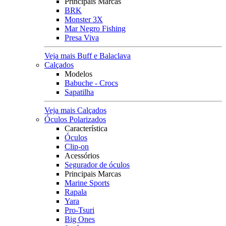
Principais Marcas
BRK
Monster 3X
Mar Negro Fishing
Presa Viva
Veja mais Buff e Balaclava
Calçados
Modelos
Babuche - Crocs
Sapatilha
Veja mais Calçados
Óculos Polarizados
Característica
Óculos
Clip-on
Acessórios
Segurador de óculos
Principais Marcas
Marine Sports
Rapala
Yara
Pro-Tsuri
Big Ones