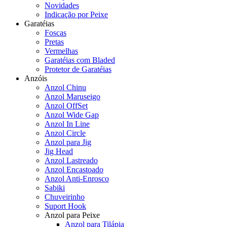
Novidades
Indicação por Peixe
Garatéias
Foscas
Pretas
Vermelhas
Garatéias com Bladed
Protetor de Garatéias
Anzóis
Anzol Chinu
Anzol Maruseigo
Anzol OffSet
Anzol Wide Gap
Anzol In Line
Anzol Circle
Anzol para Jig
Jig Head
Anzol Lastreado
Anzol Encastoado
Anzol Anti-Enrosco
Sabiki
Chuveirinho
Suport Hook
Anzol para Peixe
Anzol para Tilápia