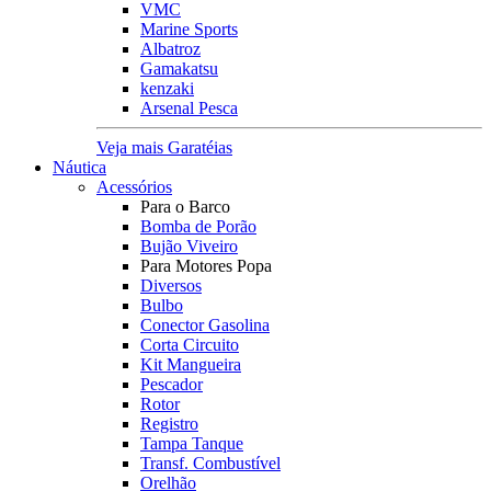
VMC
Marine Sports
Albatroz
Gamakatsu
kenzaki
Arsenal Pesca
Veja mais Garatéias
Náutica
Acessórios
Para o Barco
Bomba de Porão
Bujão Viveiro
Para Motores Popa
Diversos
Bulbo
Conector Gasolina
Corta Circuito
Kit Mangueira
Pescador
Rotor
Registro
Tampa Tanque
Transf. Combustível
Orelhão