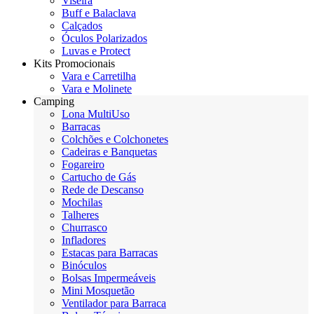
Viseira
Buff e Balaclava
Calçados
Óculos Polarizados
Luvas e Protect
Kits Promocionais
Vara e Carretilha
Vara e Molinete
Camping
Lona MultiUso
Barracas
Colchões e Colchonetes
Cadeiras e Banquetas
Fogareiro
Cartucho de Gás
Rede de Descanso
Mochilas
Talheres
Churrasco
Infladores
Estacas para Barracas
Binóculos
Bolsas Impermeáveis
Mini Mosquetão
Ventilador para Barraca