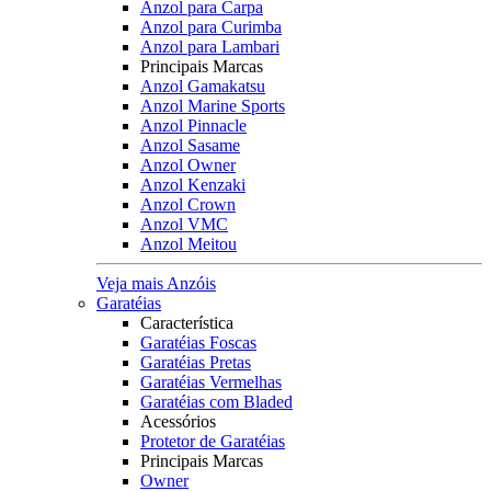
Anzol para Carpa
Anzol para Curimba
Anzol para Lambari
Principais Marcas
Anzol Gamakatsu
Anzol Marine Sports
Anzol Pinnacle
Anzol Sasame
Anzol Owner
Anzol Kenzaki
Anzol Crown
Anzol VMC
Anzol Meitou
Veja mais Anzóis
Garatéias
Característica
Garatéias Foscas
Garatéias Pretas
Garatéias Vermelhas
Garatéias com Bladed
Acessórios
Protetor de Garatéias
Principais Marcas
Owner