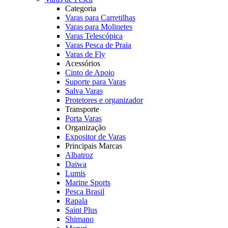
Categoria
Varas para Carretilhas
Varas para Molinetes
Varas Telescópica
Varas Pesca de Praia
Varas de Fly
Acessórios
Cinto de Apoio
Suporte para Varas
Salva Varas
Protetores e organizador
Transporte
Porta Varas
Organização
Expositor de Varas
Principais Marcas
Albatroz
Daiwa
Lumis
Marine Sports
Pesca Brasil
Rapala
Saint Plus
Shimano