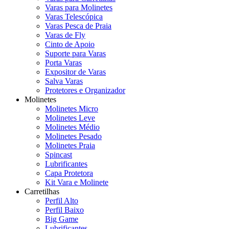
Varas para Molinetes
Varas Telescópica
Varas Pesca de Praia
Varas de Fly
Cinto de Apoio
Suporte para Varas
Porta Varas
Expositor de Varas
Salva Varas
Protetores e Organizador
Molinetes
Molinetes Micro
Molinetes Leve
Molinetes Médio
Molinetes Pesado
Molinetes Praia
Spincast
Lubrificantes
Capa Protetora
Kit Vara e Molinete
Carretilhas
Perfil Alto
Perfil Baixo
Big Game
Lubrificantes