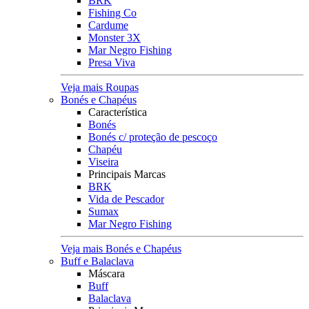
BRK
Fishing Co
Cardume
Monster 3X
Mar Negro Fishing
Presa Viva
Veja mais Roupas
Bonés e Chapéus
Característica
Bonés
Bonés c/ proteção de pescoço
Chapéu
Viseira
Principais Marcas
BRK
Vida de Pescador
Sumax
Mar Negro Fishing
Veja mais Bonés e Chapéus
Buff e Balaclava
Máscara
Buff
Balaclava