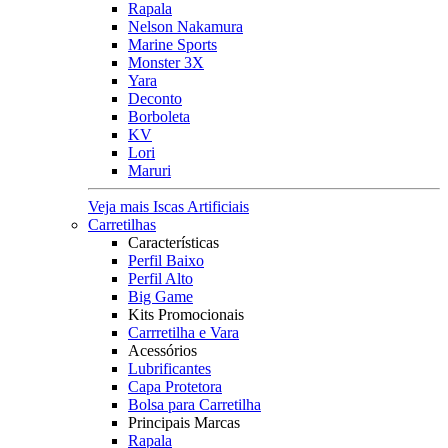
Rapala
Nelson Nakamura
Marine Sports
Monster 3X
Yara
Deconto
Borboleta
KV
Lori
Maruri
Veja mais Iscas Artificiais
Carretilhas
Características
Perfil Baixo
Perfil Alto
Big Game
Kits Promocionais
Carrretilha e Vara
Acessórios
Lubrificantes
Capa Protetora
Bolsa para Carretilha
Principais Marcas
Rapala