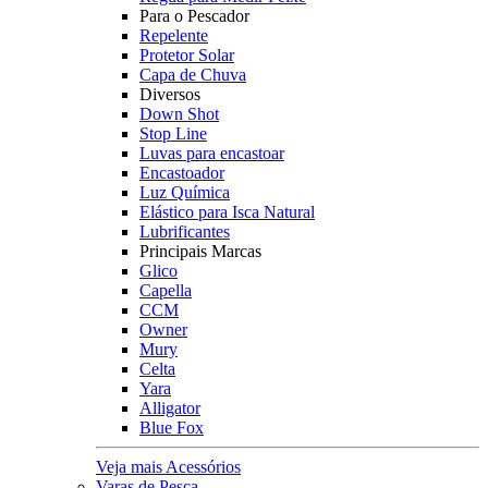
Para o Pescador
Repelente
Protetor Solar
Capa de Chuva
Diversos
Down Shot
Stop Line
Luvas para encastoar
Encastoador
Luz Química
Elástico para Isca Natural
Lubrificantes
Principais Marcas
Glico
Capella
CCM
Owner
Mury
Celta
Yara
Alligator
Blue Fox
Veja mais Acessórios
Varas de Pesca