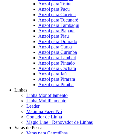
Anzol para Traíra
Anzol para Pacu
Anzol para Corvina
Anzol para Tucunaré
Anzol para Tambaqui
Anzol para Piapara
Anzol para Piau
Anzol para Dourado
Anzol para Carpa
Anzol para Curimba
Anzol para Lambari
Anzol para Pintado
Anzol para Cachara
Anzol para Jaú
Anzol para Pirarara
Anzol para Piraíba
Linhas
Linha Monofilamento
Linha Multifilamento
Leader
Máquina Fazer Nó
Contador de Linha
Magic Line - Renovador de Linhas
Varas de Pesca
Varas para Carretilhas