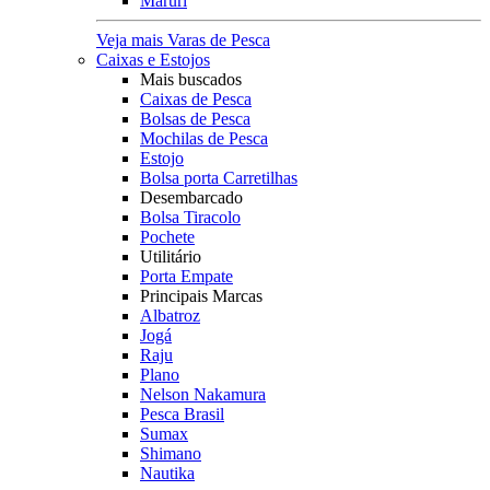
Maruri
Veja mais Varas de Pesca
Caixas e Estojos
Mais buscados
Caixas de Pesca
Bolsas de Pesca
Mochilas de Pesca
Estojo
Bolsa porta Carretilhas
Desembarcado
Bolsa Tiracolo
Pochete
Utilitário
Porta Empate
Principais Marcas
Albatroz
Jogá
Raju
Plano
Nelson Nakamura
Pesca Brasil
Sumax
Shimano
Nautika