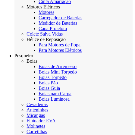
Cinta Amarração
Motores Elétricos
Motores
Carregador de Baterias
Medidor de Baterias
Capa Protetora
Colete Salva Vidas
Hélice de Reposição
Para Motores de Popa
Para Motores Elétricos
Pesqueiro
Boias
Boias de Arremesso
Boias Mini Torpedo
Boias Torpedo
Boias Pão
Boias Guia
Boias para Carpa
Boias Luminosa
Cevadeiras
Anteninhas
Miçangas
Flutuador EVA
Molinetes
Carretilhas