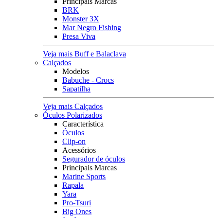
Principais Marcas
BRK
Monster 3X
Mar Negro Fishing
Presa Viva
Veja mais Buff e Balaclava
Calçados
Modelos
Babuche - Crocs
Sapatilha
Veja mais Calçados
Óculos Polarizados
Característica
Óculos
Clip-on
Acessórios
Segurador de óculos
Principais Marcas
Marine Sports
Rapala
Yara
Pro-Tsuri
Big Ones