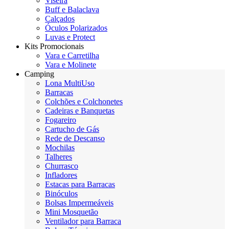
Viseira
Buff e Balaclava
Calçados
Óculos Polarizados
Luvas e Protect
Kits Promocionais
Vara e Carretilha
Vara e Molinete
Camping
Lona MultiUso
Barracas
Colchões e Colchonetes
Cadeiras e Banquetas
Fogareiro
Cartucho de Gás
Rede de Descanso
Mochilas
Talheres
Churrasco
Infladores
Estacas para Barracas
Binóculos
Bolsas Impermeáveis
Mini Mosquetão
Ventilador para Barraca