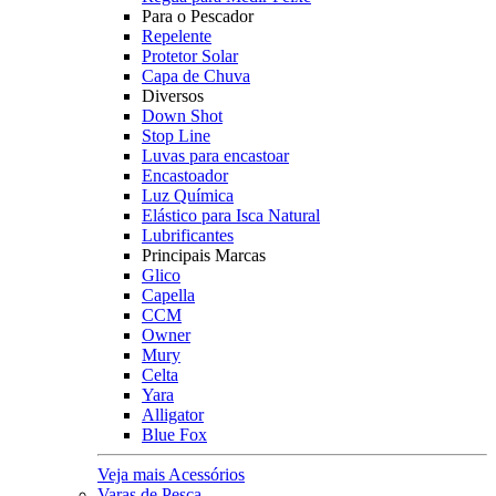
Para o Pescador
Repelente
Protetor Solar
Capa de Chuva
Diversos
Down Shot
Stop Line
Luvas para encastoar
Encastoador
Luz Química
Elástico para Isca Natural
Lubrificantes
Principais Marcas
Glico
Capella
CCM
Owner
Mury
Celta
Yara
Alligator
Blue Fox
Veja mais Acessórios
Varas de Pesca