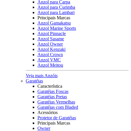
Anzol para Carpa
Anzol para Curimba
Anzol para Lambari
Principais Marcas
Anzol Gamakatsu
Anzol Marine Sports
Anzol Pinnacle
Anzol Sasame
Anzol Owner
Anzol Kenzaki
Anzol Crown
Anzol VMC
Anzol Meitou
Veja mais Anzóis
Garatéias
Característica
Garatéias Foscas
Garatéias Pretas
Garatéias Vermelhas
Garatéias com Bladed
Acessórios
Protetor de Garatéias
Principais Marcas
Owner