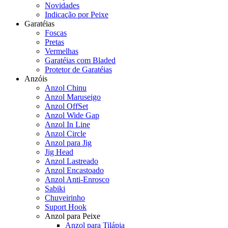
Novidades
Indicação por Peixe
Garatéias
Foscas
Pretas
Vermelhas
Garatéias com Bladed
Protetor de Garatéias
Anzóis
Anzol Chinu
Anzol Maruseigo
Anzol OffSet
Anzol Wide Gap
Anzol In Line
Anzol Circle
Anzol para Jig
Jig Head
Anzol Lastreado
Anzol Encastoado
Anzol Anti-Enrosco
Sabiki
Chuveirinho
Suport Hook
Anzol para Peixe
Anzol para Tilápia