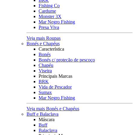
BRK
Fishing Co
Cardume
Monster 3X
Mar Negro Fishing
Presa Viva
Veja mais Roupas
Bonés e Chapéus
Característica
Bonés
Bonés c/ proteção de pescoço
Chapéu
Viseira
Principais Marcas
BRK
Vida de Pescador
Sumax
Mar Negro Fishing
Veja mais Bonés e Chapéus
Buff e Balaclava
Máscara
Buff
Balaclava