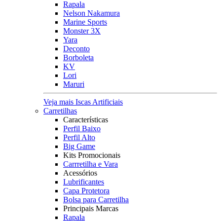
Rapala
Nelson Nakamura
Marine Sports
Monster 3X
Yara
Deconto
Borboleta
KV
Lori
Maruri
Veja mais Iscas Artificiais
Carretilhas
Características
Perfil Baixo
Perfil Alto
Big Game
Kits Promocionais
Carrretilha e Vara
Acessórios
Lubrificantes
Capa Protetora
Bolsa para Carretilha
Principais Marcas
Rapala