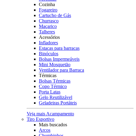
Cozinha
Fogareiro
Cartucho de Gás
Churrasco
Maçarico
Talheres
Acessórios
Infladores
Estacas para barracas
Binóculos
Bolsas Impermeáveis
Mini Mosquetão
Ventilador para Barraca
Térmicas
Bolsas Térmicas
Copo Térmico
Porta Latas
Gelo Reutilizável
Geladeiras Portáteis
Veja mais Acampamento
Tiro Esportivo
Mais buscados
Arcos
Chumbinhos