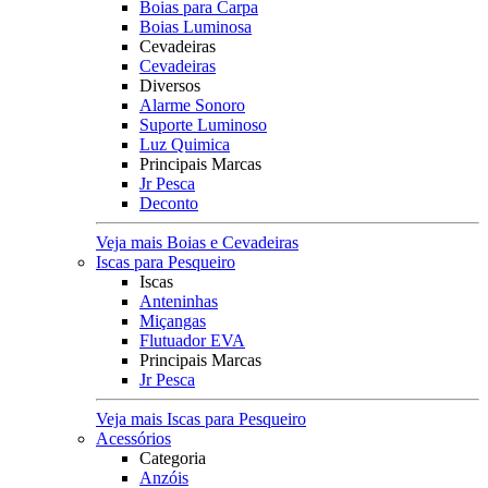
Boias para Carpa
Boias Luminosa
Cevadeiras
Cevadeiras
Diversos
Alarme Sonoro
Suporte Luminoso
Luz Quimica
Principais Marcas
Jr Pesca
Deconto
Veja mais Boias e Cevadeiras
Iscas para Pesqueiro
Iscas
Anteninhas
Miçangas
Flutuador EVA
Principais Marcas
Jr Pesca
Veja mais Iscas para Pesqueiro
Acessórios
Categoria
Anzóis