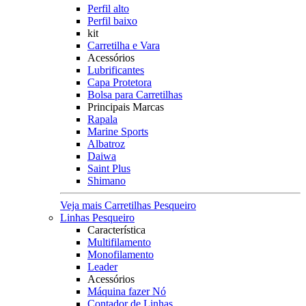
Perfil alto
Perfil baixo
kit
Carretilha e Vara
Acessórios
Lubrificantes
Capa Protetora
Bolsa para Carretilhas
Principais Marcas
Rapala
Marine Sports
Albatroz
Daiwa
Saint Plus
Shimano
Veja mais Carretilhas Pesqueiro
Linhas Pesqueiro
Característica
Multifilamento
Monofilamento
Leader
Acessórios
Máquina fazer Nó
Contador de Linhas