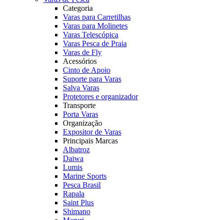
Categoria
Varas para Carretilhas
Varas para Molinetes
Varas Telescópica
Varas Pesca de Praia
Varas de Fly
Acessórios
Cinto de Apoio
Suporte para Varas
Salva Varas
Protetores e organizador
Transporte
Porta Varas
Organização
Expositor de Varas
Principais Marcas
Albatroz
Daiwa
Lumis
Marine Sports
Pesca Brasil
Rapala
Saint Plus
Shimano