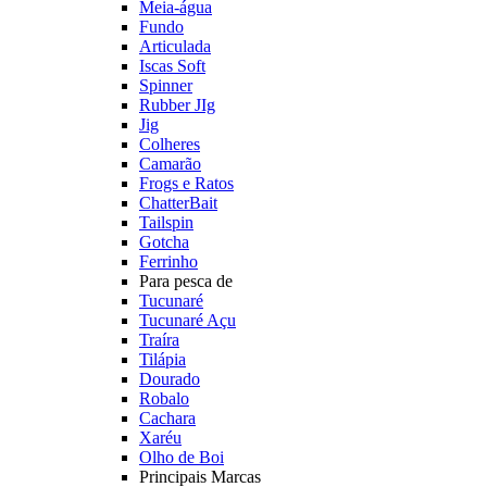
Meia-água
Fundo
Articulada
Iscas Soft
Spinner
Rubber JIg
Jig
Colheres
Camarão
Frogs e Ratos
ChatterBait
Tailspin
Gotcha
Ferrinho
Para pesca de
Tucunaré
Tucunaré Açu
Traíra
Tilápia
Dourado
Robalo
Cachara
Xaréu
Olho de Boi
Principais Marcas