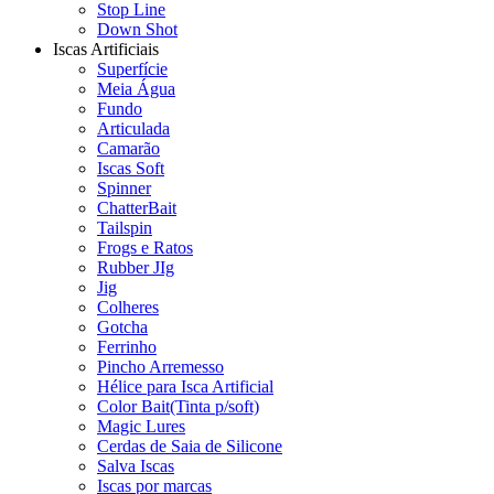
Stop Line
Down Shot
Iscas Artificiais
Superfície
Meia Água
Fundo
Articulada
Camarão
Iscas Soft
Spinner
ChatterBait
Tailspin
Frogs e Ratos
Rubber JIg
Jig
Colheres
Gotcha
Ferrinho
Pincho Arremesso
Hélice para Isca Artificial
Color Bait(Tinta p/soft)
Magic Lures
Cerdas de Saia de Silicone
Salva Iscas
Iscas por marcas