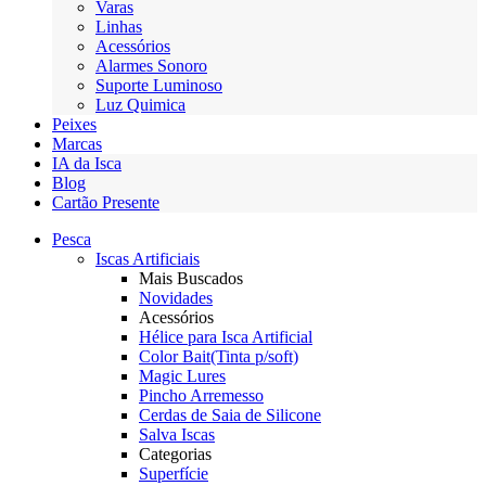
Varas
Linhas
Acessórios
Alarmes Sonoro
Suporte Luminoso
Luz Quimica
Peixes
Marcas
IA da Isca
Blog
Cartão Presente
Pesca
Iscas Artificiais
Mais Buscados
Novidades
Acessórios
Hélice para Isca Artificial
Color Bait(Tinta p/soft)
Magic Lures
Pincho Arremesso
Cerdas de Saia de Silicone
Salva Iscas
Categorias
Superfície