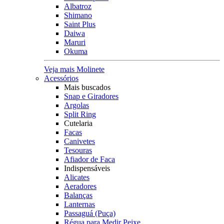
Albatroz
Shimano
Saint Plus
Daiwa
Maruri
Okuma
Veja mais Molinete
Acessórios
Mais buscados
Snap e Giradores
Argolas
Split Ring
Cutelaria
Facas
Canivetes
Tesouras
Afiador de Faca
Indispensáveis
Alicates
Aeradores
Balanças
Lanternas
Passaguá (Puça)
Régua para Medir Peixe