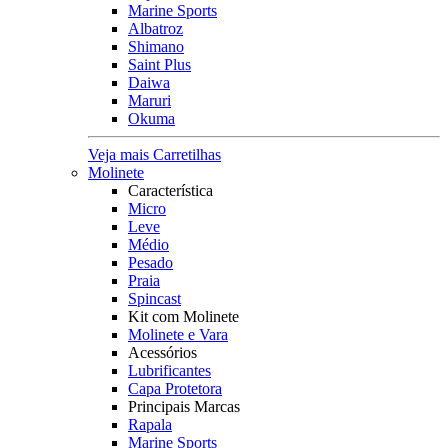
Marine Sports
Albatroz
Shimano
Saint Plus
Daiwa
Maruri
Okuma
Veja mais Carretilhas
Molinete
Característica
Micro
Leve
Médio
Pesado
Praia
Spincast
Kit com Molinete
Molinete e Vara
Acessórios
Lubrificantes
Capa Protetora
Principais Marcas
Rapala
Marine Sports