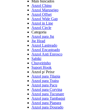
Mais buscados
Anzol Chinu
Anzol Maruseigo
Anzol Offset
Anzol Wide Gap
Anzol in Line
Anzol Circle
Categoria
Anzol para Jig
Jig Head
Anzol Lastreado
Anzol Encastoado
Anzol Anti Enrosco
Sabiki
Chuveirinho
Suport Hook
Anzol p/ Peixe
Anzol para Tilapia
Anzol para Traira
Anzol para Pacu
Anzol para Corvina
Anzol para Tucunare
Anzol para Tambaqui
Anzol para Piapara
Anzol para Dourado