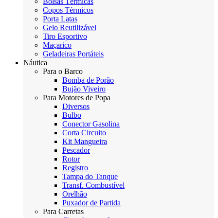
Bolsas Térmicas
Copos Térmicos
Porta Latas
Gelo Reutilizável
Tiro Esportivo
Maçarico
Geladeiras Portáteis
Náutica
Para o Barco
Bomba de Porão
Bujão Viveiro
Para Motores de Popa
Diversos
Bulbo
Conector Gasolina
Corta Circuito
Kit Mangueira
Pescador
Rotor
Registro
Tampa do Tanque
Transf. Combustível
Orelhão
Puxador de Partida
Para Carretas