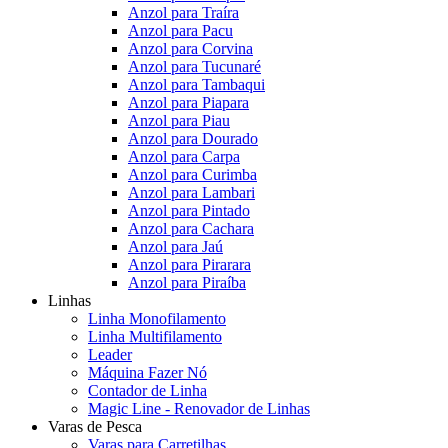
Anzol para Traíra
Anzol para Pacu
Anzol para Corvina
Anzol para Tucunaré
Anzol para Tambaqui
Anzol para Piapara
Anzol para Piau
Anzol para Dourado
Anzol para Carpa
Anzol para Curimba
Anzol para Lambari
Anzol para Pintado
Anzol para Cachara
Anzol para Jaú
Anzol para Pirarara
Anzol para Piraíba
Linhas
Linha Monofilamento
Linha Multifilamento
Leader
Máquina Fazer Nó
Contador de Linha
Magic Line - Renovador de Linhas
Varas de Pesca
Varas para Carretilhas