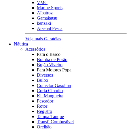
VMC
Marine Sports
Albatroz
Gamakatsu
kenzaki
Arsenal Pesca
Veja mais Garatéias
Náutica
Acessórios
Para o Barco
Bomba de Porão
Bujão Viveiro
Para Motores Popa
Diversos
Bulbo
Conector Gasolina
Corta Circuito
Kit Mangueira
Pescador
Rotor
Registro
Tampa Tanque
Transf. Combustível
Orelhão