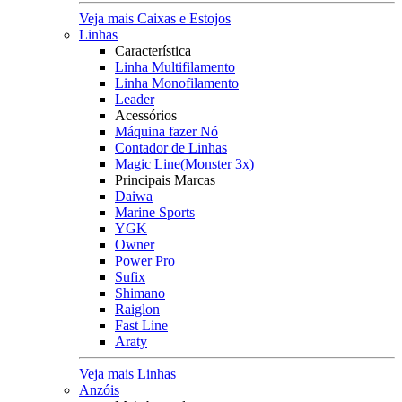
Veja mais Caixas e Estojos
Linhas
Característica
Linha Multifilamento
Linha Monofilamento
Leader
Acessórios
Máquina fazer Nó
Contador de Linhas
Magic Line(Monster 3x)
Principais Marcas
Daiwa
Marine Sports
YGK
Owner
Power Pro
Sufix
Shimano
Raiglon
Fast Line
Araty
Veja mais Linhas
Anzóis