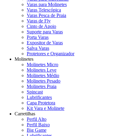
Varas para Molinetes
Varas Telescópica
Varas Pesca de Praia
Varas de Fly
Cinto de Apoio
Suporte para Varas
Porta Varas
Expositor de Varas
Salva Varas
Protetores e Organizador
Molinetes
Molinetes Micro
Molinetes Leve
Molinetes Médio
Molinetes Pesado
Molinetes Praia
Spincast
Lubrificantes
Capa Protetora
Kit Vara e Molinete
Carretilhas
Perfil Alto
Perfil Baixo
Big Game
Lubrificantes