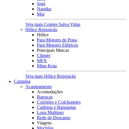
Jogá
Nautika
Mor
Veja mais Coletes Salva Vidas
Hélice Reposição
Hélice
Para Motores de Popa
Para Motores Elétricos
Principais Marcas
Clipper
MFX
Minn Kota
Veja mais Hélice Reposição
Camping
Acampamento
Acomodações
Barracas
Colchões e Colchonetes
Cadeiras e Banquetas
Lona Multiuso
Rede de Descanso
Viagens
Mochilas