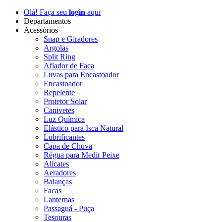
Olá! Faça seu
login
aqui
Departamentos
Acessórios
Snap e Giradores
Argolas
Split Ring
Afiador de Faca
Luvas para Encastoador
Encastoador
Repelente
Protetor Solar
Canivetes
Luz Química
Elástico para Isca Natural
Lubrificantes
Capa de Chuva
Régua para Medir Peixe
Alicates
Aeradores
Balanças
Facas
Lanternas
Passaguá - Puça
Tesouras