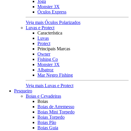
Jogá
Monster 3X
Óculos Express
Veja mais Óculos Polarizados
Luvas e Protect
Característica
Luvas
Protect
Principais Marcas
Owner
Fishing Co
Monster 3X
Albatroz
Mar Negro Fishing
Veja mais Luvas e Protect
Pesqueiro
Boias e Cevadeiras
Boias
Boias de Arremesso
Boias Mini Torpedo
Boias Torpedo
Boias Pão
Boias Guia