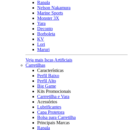
Rapala
Nelson Nakamura
Marine Sports
Monster 3X
Yara
Deconto
Borboleta
KV
Lori
Maruri
Veja mais Iscas Artificiais
Carretilhas
Características
Perfil Baixo
Perfil Alto
Big Game
Kits Promocionais
Carrretilha e Vara
Acessórios
Lubrificantes
Capa Protetora
Bolsa para Carretilha
Principais Marcas
Rapala