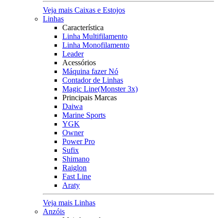
Veja mais Caixas e Estojos
Linhas
Característica
Linha Multifilamento
Linha Monofilamento
Leader
Acessórios
Máquina fazer Nó
Contador de Linhas
Magic Line(Monster 3x)
Principais Marcas
Daiwa
Marine Sports
YGK
Owner
Power Pro
Sufix
Shimano
Raiglon
Fast Line
Araty
Veja mais Linhas
Anzóis