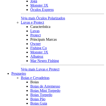
Jogá
Monster 3X
Óculos Express
Veja mais Óculos Polarizados
Luvas e Protect
Característica
Luvas
Protect
Principais Marcas
Owner
Fishing Co
Monster 3X
Albatroz
Mar Negro Fishing
Veja mais Luvas e Protect
Pesqueiro
Boias e Cevadeiras
Boias
Boias de Arremesso
Boias Mini Torpedo
Boias Torpedo
Boias Pão
Boias Guia