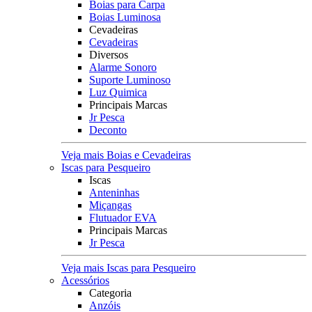
Boias para Carpa
Boias Luminosa
Cevadeiras
Cevadeiras
Diversos
Alarme Sonoro
Suporte Luminoso
Luz Quimica
Principais Marcas
Jr Pesca
Deconto
Veja mais Boias e Cevadeiras
Iscas para Pesqueiro
Iscas
Anteninhas
Miçangas
Flutuador EVA
Principais Marcas
Jr Pesca
Veja mais Iscas para Pesqueiro
Acessórios
Categoria
Anzóis