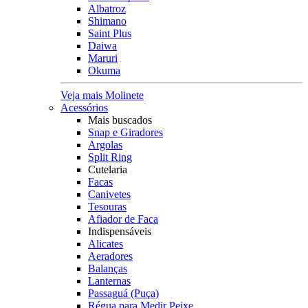
Albatroz
Shimano
Saint Plus
Daiwa
Maruri
Okuma
Veja mais Molinete
Acessórios
Mais buscados
Snap e Giradores
Argolas
Split Ring
Cutelaria
Facas
Canivetes
Tesouras
Afiador de Faca
Indispensáveis
Alicates
Aeradores
Balanças
Lanternas
Passaguá (Puça)
Régua para Medir Peixe