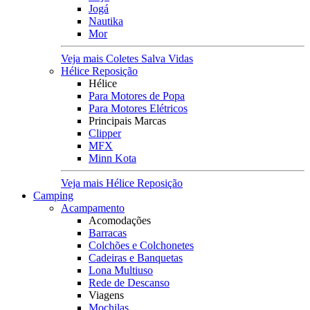
Jogá
Nautika
Mor
Veja mais Coletes Salva Vidas
Hélice Reposição
Hélice
Para Motores de Popa
Para Motores Elétricos
Principais Marcas
Clipper
MFX
Minn Kota
Veja mais Hélice Reposição
Camping
Acampamento
Acomodações
Barracas
Colchões e Colchonetes
Cadeiras e Banquetas
Lona Multiuso
Rede de Descanso
Viagens
Mochilas