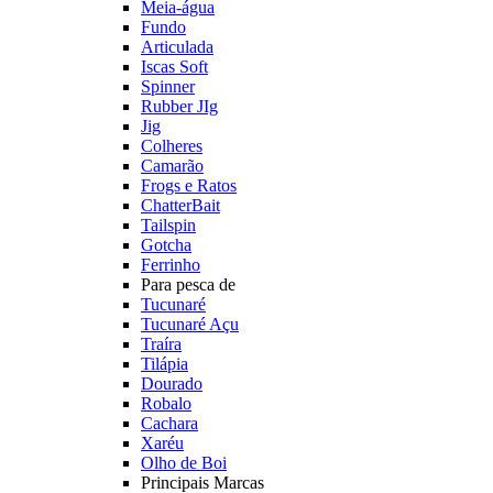
Meia-água
Fundo
Articulada
Iscas Soft
Spinner
Rubber JIg
Jig
Colheres
Camarão
Frogs e Ratos
ChatterBait
Tailspin
Gotcha
Ferrinho
Para pesca de
Tucunaré
Tucunaré Açu
Traíra
Tilápia
Dourado
Robalo
Cachara
Xaréu
Olho de Boi
Principais Marcas