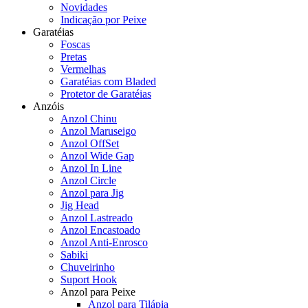
Novidades
Indicação por Peixe
Garatéias
Foscas
Pretas
Vermelhas
Garatéias com Bladed
Protetor de Garatéias
Anzóis
Anzol Chinu
Anzol Maruseigo
Anzol OffSet
Anzol Wide Gap
Anzol In Line
Anzol Circle
Anzol para Jig
Jig Head
Anzol Lastreado
Anzol Encastoado
Anzol Anti-Enrosco
Sabiki
Chuveirinho
Suport Hook
Anzol para Peixe
Anzol para Tilápia