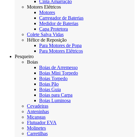
Cinta Amarração
Motores Elétricos
Motores
Carregador de Baterias
Medidor de Baterias
Capa Protetora
Colete Salva Vidas
Hélice de Reposição
Para Motores de Popa
Para Motores Elétricos
Pesqueiro
Boias
Boias de Arremesso
Boias Mini Torpedo
Boias Torpedo
Boias Pão
Boias Guia
Boias para Carpa
Boias Luminosa
Cevadeiras
Anteninhas
Miçangas
Flutuador EVA
Molinetes
Carretilhas