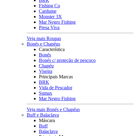
BRK
Fishing Co
Cardume
Monster 3X
Mar Negro Fishing
Presa Viva
Veja mais Roupas
Bonés e Chapéus
Característica
Bonés
Bonés c/ proteção de pescoço
Chapéu
Viseira
Principais Marcas
BRK
Vida de Pescador
Sumax
Mar Negro Fishing
Veja mais Bonés e Chapéus
Buff e Balaclava
Máscara
Buff
Balaclava