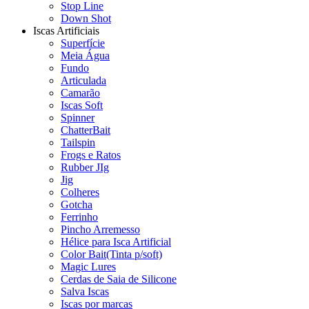
Stop Line
Down Shot
Iscas Artificiais
Superfície
Meia Água
Fundo
Articulada
Camarão
Iscas Soft
Spinner
ChatterBait
Tailspin
Frogs e Ratos
Rubber JIg
Jig
Colheres
Gotcha
Ferrinho
Pincho Arremesso
Hélice para Isca Artificial
Color Bait(Tinta p/soft)
Magic Lures
Cerdas de Saia de Silicone
Salva Iscas
Iscas por marcas