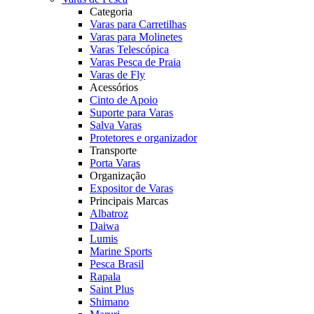
Categoria
Varas para Carretilhas
Varas para Molinetes
Varas Telescópica
Varas Pesca de Praia
Varas de Fly
Acessórios
Cinto de Apoio
Suporte para Varas
Salva Varas
Protetores e organizador
Transporte
Porta Varas
Organização
Expositor de Varas
Principais Marcas
Albatroz
Daiwa
Lumis
Marine Sports
Pesca Brasil
Rapala
Saint Plus
Shimano