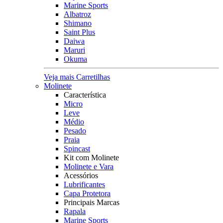
Marine Sports
Albatroz
Shimano
Saint Plus
Daiwa
Maruri
Okuma
Veja mais Carretilhas
Molinete
Característica
Micro
Leve
Médio
Pesado
Praia
Spincast
Kit com Molinete
Molinete e Vara
Acessórios
Lubrificantes
Capa Protetora
Principais Marcas
Rapala
Marine Sports