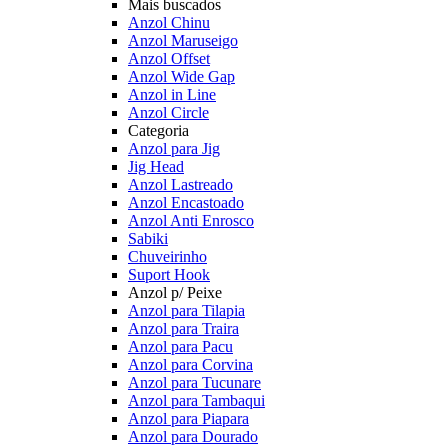
Mais buscados
Anzol Chinu
Anzol Maruseigo
Anzol Offset
Anzol Wide Gap
Anzol in Line
Anzol Circle
Categoria
Anzol para Jig
Jig Head
Anzol Lastreado
Anzol Encastoado
Anzol Anti Enrosco
Sabiki
Chuveirinho
Suport Hook
Anzol p/ Peixe
Anzol para Tilapia
Anzol para Traira
Anzol para Pacu
Anzol para Corvina
Anzol para Tucunare
Anzol para Tambaqui
Anzol para Piapara
Anzol para Dourado