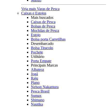
Maruri
Veja mais Varas de Pesca
Caixas e Estojos
Mais buscados
Caixas de Pesca
Bolsas de Pesca
Mochilas de Pesca
Estojo
Bolsa porta Carretilhas
Desembarcado
Bolsa Tiracolo
Pochete
Utilitário
Porta Empate
Principais Marcas
Albatroz
Jogá
Raju
Plano
Nelson Nakamura
Pesca Brasil
Sumax
Shimano
Nautika