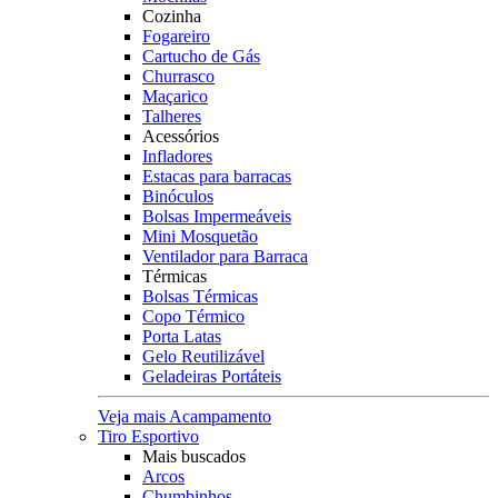
Cozinha
Fogareiro
Cartucho de Gás
Churrasco
Maçarico
Talheres
Acessórios
Infladores
Estacas para barracas
Binóculos
Bolsas Impermeáveis
Mini Mosquetão
Ventilador para Barraca
Térmicas
Bolsas Térmicas
Copo Térmico
Porta Latas
Gelo Reutilizável
Geladeiras Portáteis
Veja mais Acampamento
Tiro Esportivo
Mais buscados
Arcos
Chumbinhos