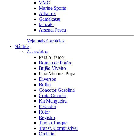
VMC
Marine Sports
Albatroz
Gamakatsu
kenzaki
Arsenal Pesca
Veja mais Garatéias
Náutica
Acessórios
Para o Barco
Bomba de Porão
Bujão Viveiro
Para Motores Popa
Diversos
Bulbo
Conector Gasolina
Corta Circuito
Kit Mangueira
Pescador
Rotor
Registro
Tampa Tanque
Transf. Combustível
Orelhão