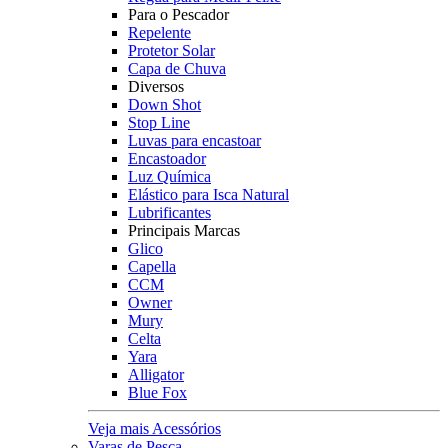
Para o Pescador
Repelente
Protetor Solar
Capa de Chuva
Diversos
Down Shot
Stop Line
Luvas para encastoar
Encastoador
Luz Química
Elástico para Isca Natural
Lubrificantes
Principais Marcas
Glico
Capella
CCM
Owner
Mury
Celta
Yara
Alligator
Blue Fox
Veja mais Acessórios
Varas de Pesca