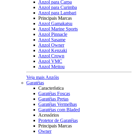
Anzol para Carpa
Anzol para Curimba
Anzol para Lambari
Principais Marcas
Anzol Gamakatsu
Anzol Marine Sports
Anzol Pinnacle
Anzol Sasame
Anzol Owner
Anzol Kenzaki
Anzol Crown
Anzol VMC
Anzol Meitou
Veja mais Anzóis
Garatéias
Característica
Garatéias Foscas
Garatéias Pretas
Garatéias Vermelhas
Garatéias com Bladed
Acessórios
Protetor de Garatéias
Principais Marcas
Owner