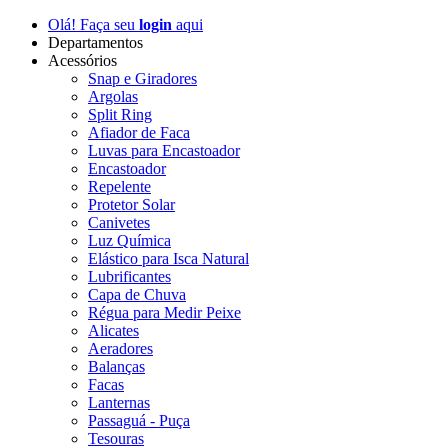
Olá! Faça seu
login
aqui
Departamentos
Acessórios
Snap e Giradores
Argolas
Split Ring
Afiador de Faca
Luvas para Encastoador
Encastoador
Repelente
Protetor Solar
Canivetes
Luz Química
Elástico para Isca Natural
Lubrificantes
Capa de Chuva
Régua para Medir Peixe
Alicates
Aeradores
Balanças
Facas
Lanternas
Passaguá - Puça
Tesouras