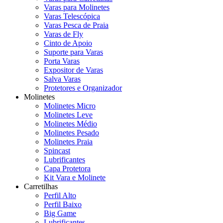
Varas para Molinetes
Varas Telescópica
Varas Pesca de Praia
Varas de Fly
Cinto de Apoio
Suporte para Varas
Porta Varas
Expositor de Varas
Salva Varas
Protetores e Organizador
Molinetes
Molinetes Micro
Molinetes Leve
Molinetes Médio
Molinetes Pesado
Molinetes Praia
Spincast
Lubrificantes
Capa Protetora
Kit Vara e Molinete
Carretilhas
Perfil Alto
Perfil Baixo
Big Game
Lubrificantes