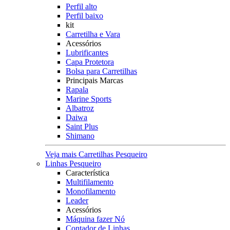
Perfil alto
Perfil baixo
kit
Carretilha e Vara
Acessórios
Lubrificantes
Capa Protetora
Bolsa para Carretilhas
Principais Marcas
Rapala
Marine Sports
Albatroz
Daiwa
Saint Plus
Shimano
Veja mais Carretilhas Pesqueiro
Linhas Pesqueiro
Característica
Multifilamento
Monofilamento
Leader
Acessórios
Máquina fazer Nó
Contador de Linhas