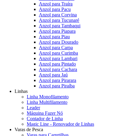
Anzol para Traíra
Anzol para Pacu
Anzol para Corvina
Anzol para Tucunaré
Anzol para Tambaqui
Anzol para Piapara
Anzol para Piau
Anzol para Dourado
Anzol para Carpa
Anzol para Curimba
Anzol para Lambari
Anzol para Pintado
Anzol para Cachara
Anzol para Jaú
Anzol para Pirarara
Anzol para Piraíba
Linhas
Linha Monofilamento
Linha Multifilamento
Leader
Máquina Fazer Nó
Contador de Linha
Magic Line - Renovador de Linhas
Varas de Pesca
Varas para Carretilhas