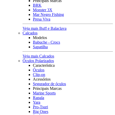
Principais Marcas
BRK
Monster 3X
Mar Negro Fishing
Presa Viva
Veja mais Buff e Balaclava
Calçados
Modelos
Babuche - Crocs
Sapatilha
Veja mais Calçados
Óculos Polarizados
Característica
Óculos
Clip-on
Acessórios
Segurador de óculos
Principais Marcas
Marine Sports
Rapala
Yara
Pro-Tsuri
Big Ones