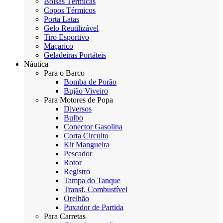
Bolsas Térmicas
Copos Térmicos
Porta Latas
Gelo Reutilizável
Tiro Esportivo
Maçarico
Geladeiras Portáteis
Náutica
Para o Barco
Bomba de Porão
Bujão Viveiro
Para Motores de Popa
Diversos
Bulbo
Conector Gasolina
Corta Circuito
Kit Mangueira
Pescador
Rotor
Registro
Tampa do Tanque
Transf. Combustível
Orelhão
Puxador de Partida
Para Carretas