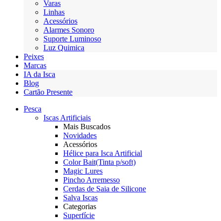
Varas
Linhas
Acessórios
Alarmes Sonoro
Suporte Luminoso
Luz Quimica
Peixes
Marcas
IA da Isca
Blog
Cartão Presente
Pesca
Iscas Artificiais
Mais Buscados
Novidades
Acessórios
Hélice para Isca Artificial
Color Bait(Tinta p/soft)
Magic Lures
Pincho Arremesso
Cerdas de Saia de Silicone
Salva Iscas
Categorias
Superfície