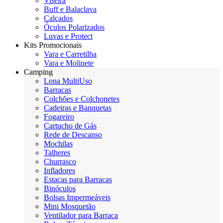
Viseira
Buff e Balaclava
Calçados
Óculos Polarizados
Luvas e Protect
Kits Promocionais
Vara e Carretilha
Vara e Molinete
Camping
Lona MultiUso
Barracas
Colchões e Colchonetes
Cadeiras e Banquetas
Fogareiro
Cartucho de Gás
Rede de Descanso
Mochilas
Talheres
Churrasco
Infladores
Estacas para Barracas
Binóculos
Bolsas Impermeáveis
Mini Mosquetão
Ventilador para Barraca